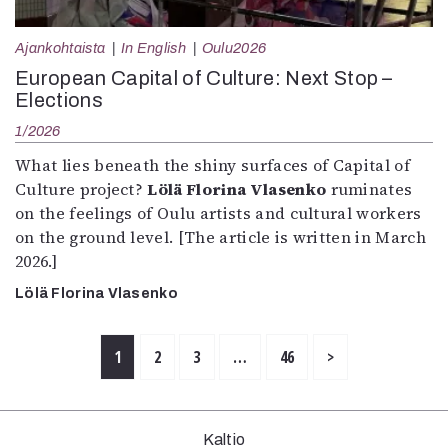
Ajankohtaista
In English
Oulu2026
European Capital of Culture: Next Stop –
Elections
1/2026
What lies beneath the shiny surfaces of Capital of
Culture project?
Lölä Florina Vlasenko
ruminates
on the feelings of Oulu artists and cultural workers
on the ground level. [The article is written in March
2026.]
Lölä Florina Vlasenko
1
2
3
…
46
>
Kaltio