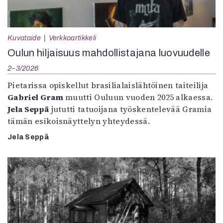
Kuvataide
Verkkoartikkeli
Oulun hiljaisuus mahdollistajana luovuudelle
2–3/2026
Pietarissa opiskellut brasilialaislähtöinen taiteilija
Gabriel Gram
muutti Ouluun vuoden 2025 alkaessa.
Jela Seppä
jututti tatuoijana työskentelevää Gramia
tämän esikoisnäyttelyn yhteydessä.
Jela Seppä