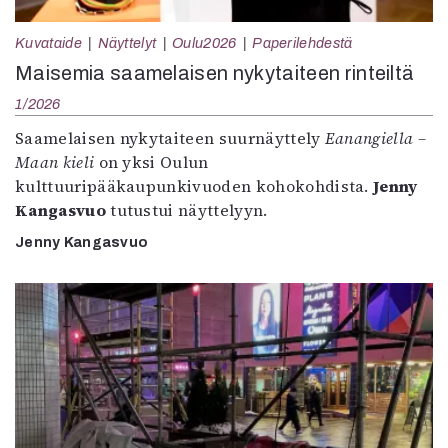
Kuvataide
Näyttelyt
Oulu2026
Paperilehdestä
Maisemia saamelaisen nykytaiteen rinteiltä
1/2026
Saamelaisen nykytaiteen suurnäyttely
Eanangiella –
Maan kieli
on yksi Oulun
kulttuuripääkaupunkivuoden kohokohdista.
Jenny
Kangasvuo
tutustui näyttelyyn.
Jenny Kangasvuo