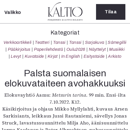
Tilaa
Valikko
Sulje
Kategoriat
Kategoriat
Verkkoartikkeli
Verkkoartikkeli
Teatteri
Tanssi
Tanssi
Sarjakuva
Sámegillii
Teatteri
Pääkirjoitus
Paperilehdestä
Oulu2026
Näyttelyt
Musiikki
Tanssi
Levyt
Kuvataide
Kirjat
In English
Esitystaide
Arkisto
Tanssi
Sarjakuva
Palsta suomalaisen
Sámegillii
elokuvataiteen avohakkuuksi
Pääkirjoitus
Paperilehdestä
Elokuvayhtiö Aamu:
Metsurin tarina
. 99 min. Ensi-ilta
Oulu2026
7.10.2022. K12.
Näyttelyt
Käsikirjoitus ja ohjaus Mikko Myllylahti, kuvaus Arsen
Musiikki
Sarkisiants, leikkaus Jussi Rautaniemi, sävellys Jonas
Levyt
Struck, lavastussuunnittelu Milja Aho, äänisuunnittelu
Kuvataide
Jorma Kaulanen ja Peter Albrechtsen, pukusuunnittelu