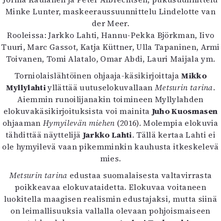
Kirjat
Minke Lunter, maskeeraussuunnittelu Lindelotte van
In English
der Meer.
Esitystaide
Rooleissa: Jarkko Lahti, Hannu-Pekka Björkman, Iivo
Arkisto
Tuuri, Marc Gassot, Katja Küttner, Ulla Tapaninen, Armi
Toivanen, Tomi Alatalo, Omar Abdi, Lauri Maijala ym.
Lehdet
Torniolaislähtöinen ohjaaja-käsikirjoittaja
Mikko
4/2026
Myllylahti
yllättää uutuselokuvallaan
Metsurin tarina
.
2–3/2026
Aiemmin runoilijanakin toimineen Myllylahden
1/2026
elokuvakäsikirjoituksista voi mainita
Juho Kuosmasen
6/2025
ohjaaman
Hymyilevän miehen
(2016). Molempia elokuvia
5/2025 saame
tähdittää näyttelijä
Jarkko Lahti
. Tällä kertaa Lahti ei
5/2025
ole hymyilevä vaan pikemminkin kauhusta itkeskelevä
Lehtiarkisto
mies.
Metsurin tarina
edustaa suomalaisesta valtavirrasta
Info
poikkeavaa elokuvataidetta. Elokuvaa voitaneen
Tilaus ja irtonumerot
luokitella maagisen realismin edustajaksi, mutta siinä
Yhteistyössä
on leimallisuuksia vallalla olevaan pohjoismaiseen
Toimitus