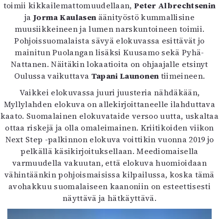
toimii kikkailemattomuudellaan,
Peter Albrechtsenin
ja
Jorma Kaulasen
äänityöstö kummallisine
muusiikkeineen ja lumen narskuntoineen toimii.
Pohjoissuomalaista sävyä elokuvassa esittävät jo
mainitun Puolangan lisäksi Kuusamo sekä Pyhä-
Nattanen. Näitäkin lokaatioita on ohjaajalle etsinyt
Oulussa vaikuttava
Tapani Launonen
tiimeineen.
Vaikkei elokuvassa juuri juusteria nähdäkään,
Myllylahden elokuva on allekirjoittaneelle ilahduttava
kaato. Suomalainen elokuvataide versoo uutta, uskaltaa
ottaa riskejä ja olla omaleimainen. Kriitikoiden viikon
Next Step -palkinnon elokuva voittikin vuonna 2019 jo
pelkällä käsikirjoituksellaan. Meediomaisella
varmuudella vakuutan, että elokuva huomioidaan
vähintäänkin pohjoismaisissa kilpailussa, koska tämä
avohakkuu suomalaiseen kaanoniin on esteettisesti
näyttävä ja hätkäyttävä.