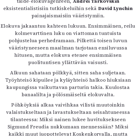
taide-elokuvagenreen,
Andrei Tarkovskin
Mediatiedot
eksistentialistisiin tutkiskeluihin sekä
David Lynchin
Kaltio ry
painajaismaisiin vääristymiin.
Elokuva jakaantuu kahteen lukuun. Ensimmäinen, reilu
kolmevarttinen luku on viattoman tuntuista
pohjustelua perhedramaan. Pilkettä toisen luvun
vääristyneeseen maailman tarjotaan ensiluvussa
hitusen, mutta elokuva etenee ensimmäisen
puolituntisen yllättävän vaisusti.
Alkuun sahataan pölkkyä, sitten saha suljetaan.
Työyhteisö kipuilee ja kyläyhteisö halkoo hiuksiaan
kaupungissa vaikuttavan parturin takia. Kuulostaa
banaalilta ja pölösmäiseltä elokuvalta.
Pöhköyksiä alkaa vaivihkaa vilistä muutoinkin
valaistukseltaan ja lavastukseltaan seisahtuneessa
tilanteessa: Miksi nainen lukee huvituksekseen
Sigmund Freudia nukkumaan mennessään? Miksi
kaikki muut juopottelevat Koskenkorvalla, mutta