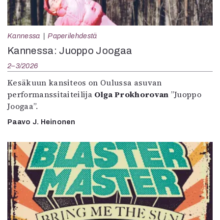
Kannessa
Paperilehdestä
Kannessa: Juoppo Joogaa
2–3/2026
Kesäkuun kansiteos on Oulussa asuvan
performanssitaiteilija
Olga Prokhorovan
”Juoppo
Joogaa”.
Paavo J. Heinonen