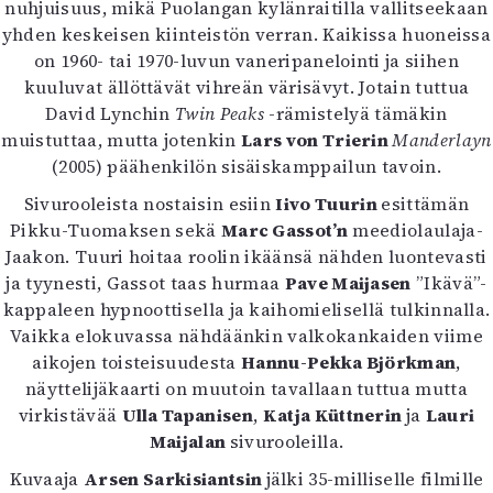
nuhjuisuus, mikä Puolangan kylänraitilla vallitseekaan
yhden keskeisen kiinteistön verran. Kaikissa huoneissa
on 1960- tai 1970-luvun vaneripanelointi ja siihen
kuuluvat ällöttävät vihreän värisävyt. Jotain tuttua
David Lynchin
Twin Peaks
-rämistelyä tämäkin
muistuttaa, mutta jotenkin
Lars von Trierin
Manderlayn
(2005) päähenkilön sisäiskamppailun tavoin.
Sivurooleista nostaisin esiin
Iivo Tuurin
esittämän
Pikku-Tuomaksen sekä
Marc Gassot’n
meediolaulaja-
Jaakon. Tuuri hoitaa roolin ikäänsä nähden luontevasti
ja tyynesti, Gassot taas hurmaa
Pave Maijasen
”Ikävä”-
kappaleen hypnoottisella ja kaihomielisellä tulkinnalla.
Vaikka elokuvassa nähdäänkin valkokankaiden viime
aikojen toisteisuudesta
Hannu-Pekka Björkman
,
näyttelijäkaarti on muutoin tavallaan tuttua mutta
virkistävää
Ulla Tapanisen
,
Katja Küttnerin
ja
Lauri
Maijalan
sivurooleilla.
Kuvaaja
Arsen Sarkisiantsin
jälki 35-milliselle filmille