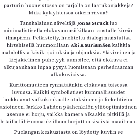
parturin huoneistossa on tarjolla on laatukonjakkeja?
Mikä kyläyhteisöä oikein riivaa?
Tanskalainen säveltäjä
Jonas Struck
luo
minimalistisella elokuvamusiikillaan taustalle kireän
ilmapiirin. Pelkistetty, huoliteltu dialogi muistuttaa
hirtehisellä huumorillaan
Aki Kaurismäen
kaikkia
mahdollisia käsikirjoituksia ja ohjauksia. Ylävireinen ja
kirjakielinen puhetyyli uumoilee, että elokuva ei
alkujaankaan lupaa pysyä luomissaan perhedraaman
alkukuvioissa.
Kurittomuuteen rynnätäänkin elokuvan toisessa
luvussa. Kaikki symbolistiset kummallisuudet
laukkaavat valkokankaalle otuksineen ja liekehtivine
asioineen. Jarkko Lahden päähenkilön yltiöoptimistinen
asenne ei horju, vaikka kamera alkaakin pitkillä ja
hitailla lähizoomauksillaan horjuttaa sisäistä maailmaa.
Puolangan keskustasta on löydetty kuviin se