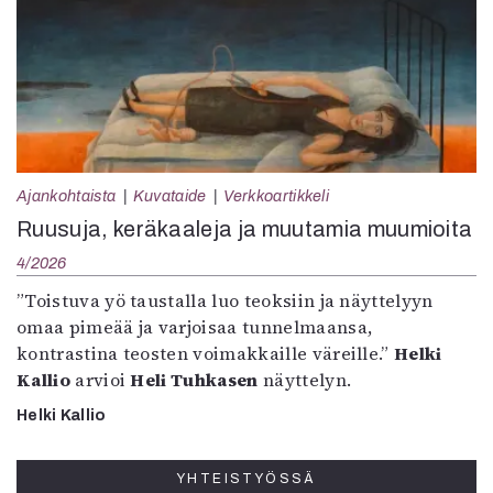
Ajankohtaista
Kuvataide
Verkkoartikkeli
Ruusuja, keräkaaleja ja muutamia muumioita
4/2026
”Toistuva yö taustalla luo teoksiin ja näyttelyyn
omaa pimeää ja varjoisaa tunnelmaansa,
kontrastina teosten voimakkaille väreille.”
Helki
Kallio
arvioi
Heli Tuhkasen
näyttelyn.
Helki Kallio
YHTEISTYÖSSÄ