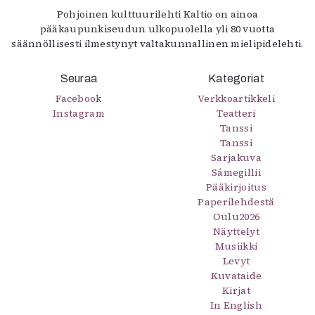
Pohjoinen kulttuurilehti Kaltio on ainoa
pääkaupunkiseudun ulkopuolella yli 80 vuotta
säännöllisesti ilmestynyt valtakunnallinen mielipidelehti.
Seuraa
Kategoriat
Facebook
Verkkoartikkeli
Instagram
Teatteri
Tanssi
Tanssi
Sarjakuva
Sámegillii
Pääkirjoitus
Paperilehdestä
Oulu2026
Näyttelyt
Musiikki
Levyt
Kuvataide
Kirjat
In English