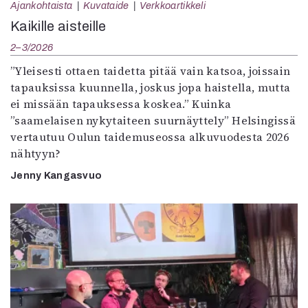
Ajankohtaista
Kuvataide
Verkkoartikkeli
Kaikille aisteille
2–3/2026
”Yleisesti ottaen taidetta pitää vain katsoa, joissain
tapauksissa kuunnella, joskus jopa haistella, mutta
ei missään tapauksessa koskea.” Kuinka
”saamelaisen nykytaiteen suurnäyttely” Helsingissä
vertautuu Oulun taidemuseossa alkuvuodesta 2026
nähtyyn?
Jenny Kangasvuo