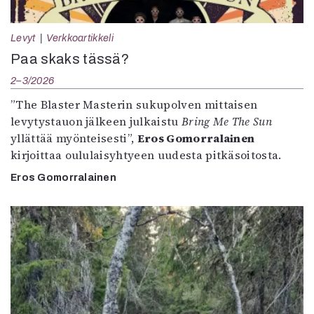
Levyt
Verkkoartikkeli
Paa skaks tässä?
2–3/2026
”The Blaster Masterin sukupolven mittaisen
levytystauon jälkeen julkaistu
Bring Me The Sun
yllättää myönteisesti”,
Eros Gomorralainen
kirjoittaa oululaisyhtyeen uudesta pitkäsoitosta.
Eros Gomorralainen