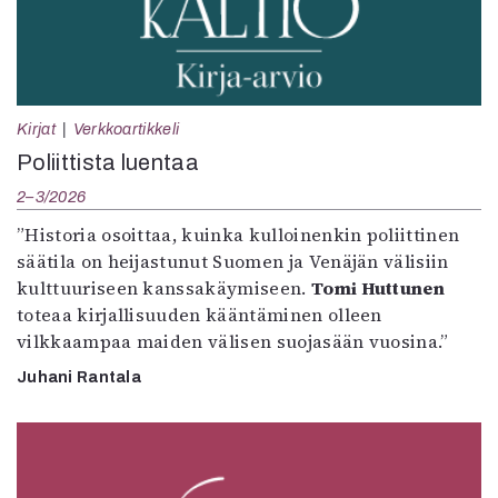
Kirjat
Verkkoartikkeli
Poliittista luentaa
2–3/2026
”Historia osoittaa, kuinka kulloinenkin poliittinen
säätila on heijastunut Suomen ja Venäjän välisiin
kulttuuriseen kanssakäymiseen.
Tomi Huttunen
toteaa kirjallisuuden kääntäminen olleen
vilkkaampaa maiden välisen suojasään vuosina.”
Juhani Rantala