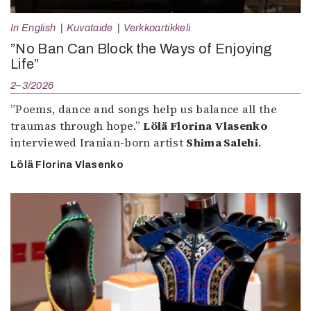
In English
Kuvataide
Verkkoartikkeli
”No Ban Can Block the Ways of Enjoying
Life”
2–3/2026
”Poems, dance and songs help us balance all the
traumas through hope.”
Lölä Florina Vlasenko
interviewed Iranian-born artist
Shima Salehi
.
Lölä Florina Vlasenko