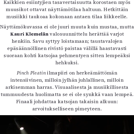
Kaikkien esiintyjien tasavertaisuutta korostaen myös
muusikot ottavat näyttämötilaa haltuun. Hetkittäin
musiikki taukoaa kokonaan antaen tilaa liikkeelle.
Näyttämökuvassa ei ole juuri muuta kuin mustaa, mutta
Kauri Klemelän
valosuunnittelu herättää varjot
henkiin. Savu syttyy loistamaan; taustavalojen
epäsäännöllinen rivistö paistaa välillä haastavasti
suoraan kohti katsojaa pehmentyen sitten lempeäksi
hehkuksi.
Pinch Pleatin
ilmapiiri on herkeämättömän
intensiivinen, milloin jylhän juhlallinen, milloin
arkisemman harras. Visuaalisesta ja musiikillisesta
tummuudesta huolimatta se ei ole synkkä vaan lempeä.
Finaali johdattaa katsojan takaisin alkuun:
arvoitukselliseen pimeyteen.