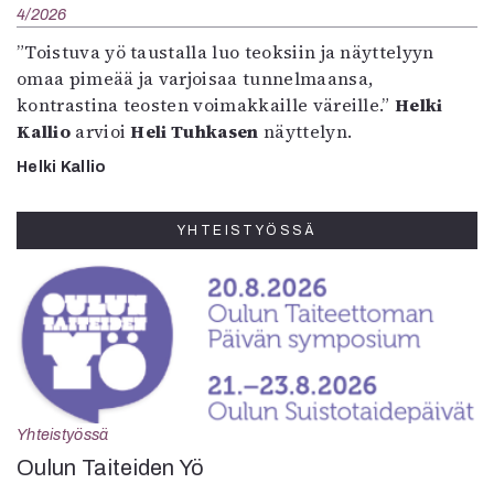
4/2026
”Toistuva yö taustalla luo teoksiin ja näyttelyyn
omaa pimeää ja varjoisaa tunnelmaansa,
kontrastina teosten voimakkaille väreille.”
Helki
Kallio
arvioi
Heli Tuhkasen
näyttelyn.
Helki Kallio
YHTEISTYÖSSÄ
Yhteistyössä
Oulun Taiteiden Yö