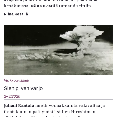
kesäkuussa.
Niina Kestilä
tutustui reittiin.
Niina Kestilä
Verkkoartikkeli
Sienipilven varjo
2–3/2026
Juhani Rantala
mietti voimakkainta väkivaltaa ja
ihmiskunnan päätymistä siihen Hiroshiman