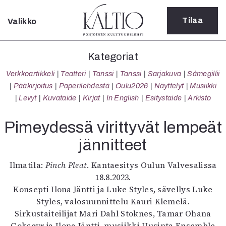
Tilaa
Valikko
Sulje
Kategoriat
Kategoriat
Verkkoartikkeli
Verkkoartikkeli
Teatteri
Tanssi
Tanssi
Sarjakuva
Sámegillii
Teatteri
Pääkirjoitus
Paperilehdestä
Oulu2026
Näyttelyt
Musiikki
Tanssi
Levyt
Kuvataide
Kirjat
In English
Esitystaide
Arkisto
Tanssi
Sarjakuva
Pimeydessä virittyvät lempeät
Sámegillii
jännitteet
Pääkirjoitus
Paperilehdestä
Ilmatila:
Pinch Pleat
. Kantaesitys Oulun Valvesalissa
Oulu2026
18.8.2023.
Näyttelyt
Konsepti Ilona Jäntti ja Luke Styles, sävellys Luke
Musiikki
Styles, valosuunnittelu Kauri Klemelä.
Levyt
Sirkustaiteilijat Mari Dahl Stoknes, Tamar Ohana
Kuvataide
Goksøyr ja Ilona Jäntti, musiikki Uusinta Ensemble