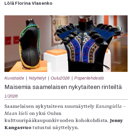
Lölä Florina Vlasenko
Kuvataide
Näyttelyt
Oulu2026
Paperilehdestä
Maisemia saamelaisen nykytaiteen rinteiltä
1/2026
Saamelaisen nykytaiteen suurnäyttely
Eanangiella –
Maan kieli
on yksi Oulun
kulttuuripääkaupunkivuoden kohokohdista.
Jenny
Kangasvuo
tutustui näyttelyyn.