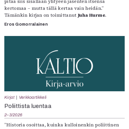
pitää siis sisällään yhtyeen jäsenten itsensä
kertomaa – mutta tällä kertaa vain heidän.”
Tämänkin kirjan on toimittanut
Juha Hurme
.
Eros Gomorralainen
Kirjat
Verkkoartikkeli
Poliittista luentaa
2–3/2026
”Historia osoittaa, kuinka kulloinenkin poliittinen