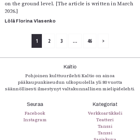
on the ground level. [The article is written in March
2026.]
Lölä Florina Vlasenko
1
2
3
…
46
>
Kaltio
Pohjoinen kulttuurilehti Kaltio on ainoa
pääkaupunkiseudun ulkopuolella yli 80 vuotta
säännöllisesti ilmestynyt valtakunnallinen mielipidelehti.
Seuraa
Kategoriat
Facebook
Verkkoartikkeli
Instagram
Teatteri
Tanssi
Tanssi
Sarjakuva