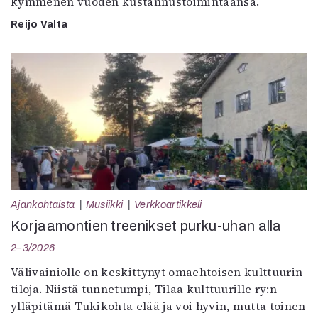
kymmenen vuoden kustannustoimintaansa.
Reijo Valta
Ajankohtaista
Musiikki
Verkkoartikkeli
Korjaamontien treenikset purku-uhan alla
2–3/2026
Välivainiolle on keskittynyt omaehtoisen kulttuurin
tiloja. Niistä tunnetumpi, Tilaa kulttuurille ry:n
ylläpitämä Tukikohta elää ja voi hyvin, mutta toinen