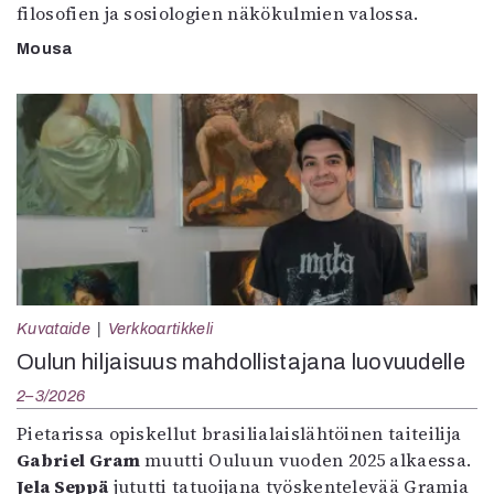
filosofien ja sosiologien näkökulmien valossa.
Mousa
Kuvataide
Verkkoartikkeli
Oulun hiljaisuus mahdollistajana luovuudelle
2–3/2026
Pietarissa opiskellut brasilialaislähtöinen taiteilija
Gabriel Gram
muutti Ouluun vuoden 2025 alkaessa.
Jela Seppä
jututti tatuoijana työskentelevää Gramia