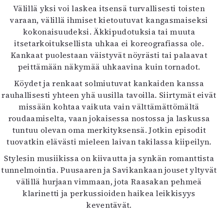
Välillä yksi voi laskea itsensä turvallisesti toisten
varaan, välillä ihmiset kietoutuvat kangasmaiseksi
kokonaisuudeksi. Äkkipudotuksia tai muuta
itsetarkoituksellista uhkaa ei koreografiassa ole.
Kankaat puolestaan väistyvät nöyrästi tai palaavat
peittämään näkymää uhkaavina kuin tornadot.
Köydet ja renkaat solmiutuvat kankaiden kanssa
rauhallisesti yhteen yhä uusilla tavoilla. Siirtymät eivät
missään kohtaa vaikuta vain välttämättömältä
roudaamiselta, vaan jokaisessa nostossa ja laskussa
tuntuu olevan oma merkityksensä. Jotkin episodit
tuovatkin elävästi mieleen laivan takilassa kiipeilyn.
Stylesin musiikissa on kiivautta ja synkän romanttista
tunnelmointia. Puusaaren ja Savikankaan jouset yltyvät
välillä hurjaan vimmaan, jota Raasakan pehmeä
klarinetti ja perkussioiden haikea leikkisyys
keventävät.