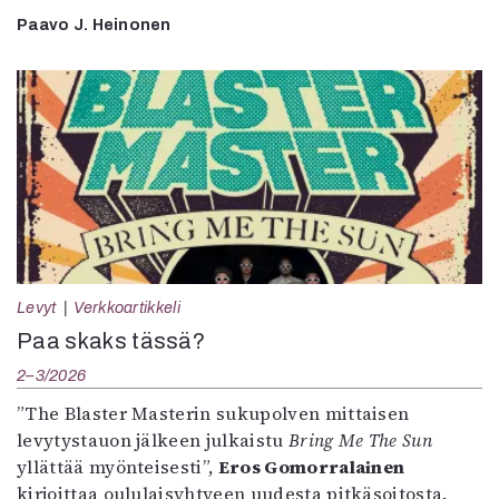
Paavo J. Heinonen
Levyt
Verkkoartikkeli
Paa skaks tässä?
2–3/2026
”The Blaster Masterin sukupolven mittaisen
levytystauon jälkeen julkaistu
Bring Me The Sun
yllättää myönteisesti”,
Eros Gomorralainen
kirjoittaa oululaisyhtyeen uudesta pitkäsoitosta.