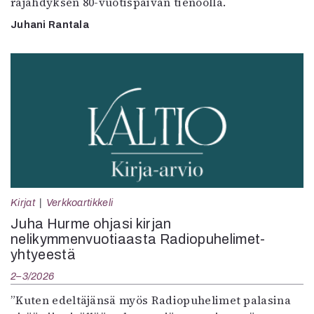
räjähdyksen 80-vuotispäivän tienoolla.
Juhani Rantala
Kirjat
Verkkoartikkeli
Juha Hurme ohjasi kirjan
nelikymmenvuotiaasta Radiopuhelimet-
yhtyeestä
2–3/2026
”Kuten edeltäjänsä myös Radiopuhelimet palasina