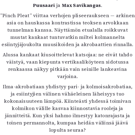
Puusaari
ja
Max Savikangas
.
Mediatiedot
Kaltio ry
”Pinch Pleat” viittaa verhojen pliseeraukseen — arkinen
asia on hauskassa kontrastissa teoksen arvokkaan
tunnelman kanssa. Näyttämön etualalla roikkuvat
mustat kankaat tuntuvatkin miltei kolmannelta
esiintyjäjoukolta muusikoiden ja akrobaattien rinnalla.
Alussa kankaat kiusoittelevat katsojaa: ne eivät tahdo
väistyä, vaan kiepunta vertikaaliköyteen sidotussa
renkaassa näkyy pitkään vain seinille lankeavina
varjoina.
Ilma-akrobatiaan yhdistyy pari- ja kolmoisakrobatiaa,
ja esiintyjien välinen vähäeleinen läheisyys tuo
kokonaisuuteen lämpöä. Kiinteästi yhdessä toimivan
kolmikon välille kasvaa kiinnostavia rooleja ja
jännitteitä. Kun yksi hahmo ilmestyy katonrajasta ja
toinen permannolta, kumpaa heidän väliinsä jäävä
lopulta seuraa?