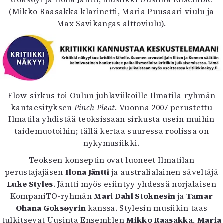
Kirjat
(Mikko Raasakka klarinetti, Maria Puusaari viulu ja
In English
Max Savikangas alttoviulu).
Esitystaide
Arkisto
Lehdet
4/2026
2–3/2026
Flow-sirkus toi Oulun juhlaviikoille Ilmatila-ryhmän
1/2026
kantaesityksen
Pinch Pleat
. Vuonna 2007 perustettu
6/2025
Ilmatila yhdistää teoksissaan sirkusta usein muihin
5/2025 saame
taidemuotoihin; tällä kertaa suuressa roolissa on
5/2025
nykymusiikki.
Lehtiarkisto
Teoksen konseptin ovat luoneet Ilmatilan
perustajajäsen
Ilona Jäntti
ja australialainen säveltäjä
Info
Luke Styles
. Jäntti myös esiintyy yhdessä norjalaisen
KompaniTO-ryhmän
Mari Dahl Stoknesin
ja
Tamar
Tilaus ja irtonumerot
Ohana Goksøyrin
kanssa. Stylesin musiikin taas
Yhteistyössä
tulkitsevat Uusinta Ensemblen
Mikko Raasakka
,
Maria
Toimitus