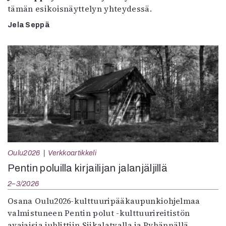
tämän esikoisnäyttelyn yhteydessä.
Jela Seppä
Oulu2026
Verkkoartikkeli
Pentin poluilla kirjailijan jalanjäljillä
2–3/2026
Osana Oulu2026-kulttuuripääkaupunkiohjelmaa
valmistuneen Pentin polut -kulttuurireitistön
avajaisia juhlittiin Siikalatvalla ja Pyhännällä