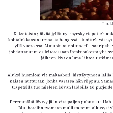
Tuukk
Kaksitoista päivää jyllännyt myrsky riepotteli an
kohtalokkaasta turmasta hengissä, sinnittelevät nyt ”
yllä vuoroissa. Muutoin autioituneella saaripaha
johdattanut mies loitotessaan ihmisjoukosta yhä 
jälkeen. Nyt on lupa lähteä tutki
Aluksi huomioni vie makaaberi, hirttäytyneen lailla
naisen nutturaan, jonka varassa hän riippuu. Samaa
trapetsilla tuo mieleen laivan laidoilla tai purjei
Peremmältä löytyy jäänteitä paljon puhutusta Hahtip
Blu -hotellin työmaan mullista toimi alkusysä