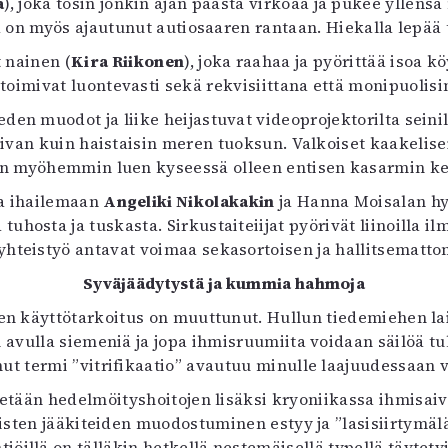
a
), joka tosin jonkin ajan päästä virkoaa ja pukee yllen
ja on myös ajautunut autiosaaren rantaan. Hiekalla lepä
t nainen (
Kira Riikonen
), joka raahaa ja pyörittää isoa 
 toimivat luontevasti sekä rekvisiittana että monipuolisi
eden muodot ja liike heijastuvat videoprojektorilta sein
 aivan kuin haistaisin meren tuoksun. Valkoiset kaakelis
n myöhemmin luen kyseessä olleen entisen kasarmin keit
aa ihailemaan
Angeliki Nikolakakin
ja Hanna Moisalan hy
tuhosta ja tuskasta. Sirkustaiteiijat pyörivät liinoilla il
yhteistyö antavat voimaa sekasortoisen ja hallitsemattom
Syväjäädytystä ja kummia hahmoja
en käyttötarkoitus on muuttunut. Hullun tiedemiehen lai
n avulla siemeniä ja jopa ihmisruumiita voidaan säilöä t
ut termi ”vitrifikaatio” avautuu minulle laajuudessaan v
tetään hedelmöityshoitojen lisäksi kryoniikassa ihmisai
llisten jääkiteiden muodostuminen estyy ja ”lasisiirtymä
tiöillä on tälläkin hetkellä nestemäisellä typellä täytety