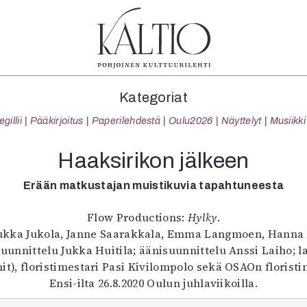
tegoriat
Lehdet
Info
Kategoriat
koartikkeli
4/2026
Tilaus j
illii
Pääkirjoitus
Paperilehdestä
Oulu2026
Näyttelyt
Musiikki
Teatteri
2–3/2026
irtonume
Tanssi
1/2026
Yhteistyö
Haaksirikon jälkeen
Tanssi
6/2025
Toimitu
arjakuva
5/2025 saame
Mediatie
Erään matkustajan muistikuvia tapahtuneesta
ámegillii
5/2025
Kaltio r
Flow Productions:
Hylky
.
äkirjoitus
Lehtiarkisto
Tuukka Jukola, Janne Saarakkala, Emma Langmoen, Hanna 
erilehdestä
uunnittelu Jukka Huitila; äänisuunnittelu Anssi Laiho; la
Oulu2026
t), floristimestari Pasi Kivilompolo sekä OSAOn floristim
Näyttelyt
Ensi-ilta 26.8.2020 Oulun juhlaviikoilla.
Musiikki
Levyt