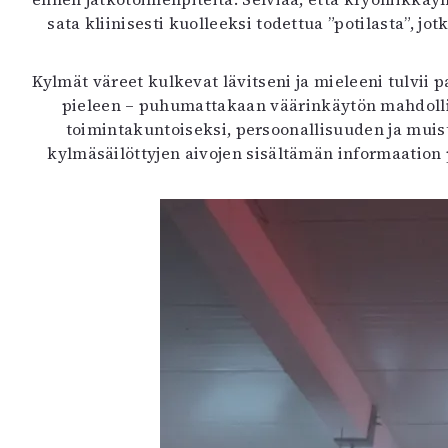
sata kliinisesti kuolleeksi todettua ”potilasta”, j
Kylmät väreet kulkevat lävitseni ja mieleeni tulvii
pieleen – puhumattakaan väärinkäytön mahdollis
toimintakuntoiseksi, persoonallisuuden ja muis
kylmäsäilöttyjen aivojen sisältämän informaation pa