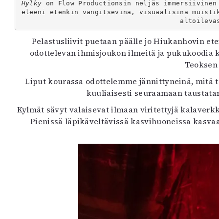
Hylky
 on Flow Productionsin neljäs immersiivinen
K
eleeni etenkin vangitsevina, visuaalisina muisti
altoileva
I
Pelastusliivit puetaan päälle jo Hiukanhovin et
E
odottelevan ihmisjoukon ilmeitä ja pukukoodia k
Teoksen 
Liput kourassa odottelemme jännittyneinä, mitä 
kuuliaisesti seuraamaan taustata
Kylmät sävyt valaisevat ilmaan viritettyjä kalaverkko
Pienissä läpikäveltävissä kasvihuoneissa kasvaa