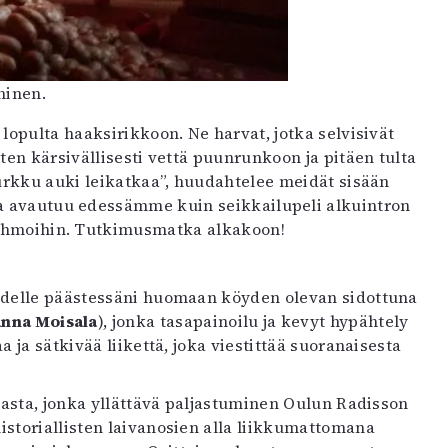
ninen.
lopulta haaksirikkoon. Ne harvat, jotka selvisivät
äten kärsivällisesti vettä puunrunkoon ja pitäen tulta
kurkku auki leikatkaa”, huudahtelee meidät sisään
a avautuu edessämme kuin seikkailupeli alkuintron
hahmoihin. Tutkimusmatka alkakoon!
yydelle päästessäni huomaan köyden olevan sidottuna
nna Moisala
), jonka tasapainoilu ja kevyt hypähtely
 ja sätkivää liikettä, joka viestittää suoranaisesta
tjasta, jonka yllättävä paljastuminen Oulun Radisson
storiallisten laivanosien alla liikkumattomana