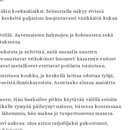
ääkin koekaniiniksi. Seinustalla näkyy rivissä
n keskeltä paljastuu huojentavasti värikkäitä kukan
enteillä. Aavemaisten hahmojen ja kohtausten sekä
stuksessa.
ukoista ja selvittää, mitä muualla suurten
reunustavat erikokoiset huoneet: kasarmin entiset
at metalliovet erottavat potilaita toisistaan.
teinen koukku, ja keskellä lattiaa odottaa tyhjä,
tyneistä ihmiskasvoista. Asustaako alussa mainittu
een. Hän haahuilee pitkin käytävää välillä seiniin
aikalle rymyää päihtynyt nainen, toisessa kourassaan
en lähemmin, hän makaa jo tuupertuneena maassa.
 aukeaa: ulos astuu tarjoilijaksi pukeutunut,