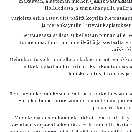
makaavan, alastoman miehen (
Janne Saarakkal
Hailuodosta ja tusinakaupalla pullo
Varjoista esiin astuu yltä päältä köysiin kietoutunu
ja merenkäyntiin liittyvät kapistukset
Seuraavassa salissa sukelletaan pinnan alle. V
tunnelmaa. Ilma tuntuu viileältä ja kostealta –
vaikkaki
Oviaukon toiselle puolelle on kokoontunut porukk
hetkeksi yläilmoihin, irti haaksirikon tuomasta 
Ihmiskosketus, toveruus ja 
Seuraavan kerran kyseiseen tilaan kurkistaessani s
esittelee laboratoriossaan eri menetelmiä, joide
puheessa toistun
Menetelmä ei suinkaan ole fiktiota, vaan sitä käy
korvataan suojaavilla kemikaaleilla niin, että haita
ennen jatkotoimenpiteitä. Selviää, että kryoniikkayh