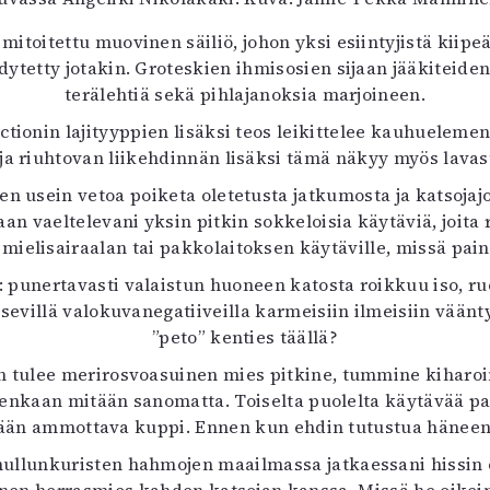
itoitettu muovinen säiliö, johon yksi esiintyjistä kiipe
ädytetty jotakin. Groteskien ihmisosien sijaan jääkiteide
terälehtiä sekä pihlajanoksia marjoineen.
ictionin lajityyppien lisäksi teos leikittelee kauhuelem
ja riuhtovan liikehdinnän lisäksi tämä näkyy myös lava
en usein vetoa poiketa oletetusta jatkumosta ja katsojajo
vaeltelevani yksin pitkin sokkeloisia käytäviä, joita 
ielisairaalan tai pakkolaitoksen käytäville, missä painav
punertavasti valaistun huoneen katosta roikkuu iso, ruos
tsevillä valokuvanegatiiveilla karmeisiin ilmeisiin vään
”peto” kenties täällä?
n tulee merirosvoasuinen mies pitkine, tummine kiharoin
uitenkaan mitään sanomatta. Toiselta puolelta käytävää p
ttään ammottava kuppi. Ennen kun ehdin tutustua häne
lunkuristen hahmojen maailmassa jatkaessani hissin ovi