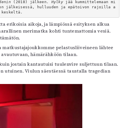
denin 
(2018) jälkeen
. Hylky 
jää kummittelemaan mi
on jälkeisessä, hulluuden ja epätoivon rajoilla a
 keskeltä.
a erikoisia aikoja, ja lämpiössä esityksen alkua
vaarallinen merimatka kohti tuntemattomia vesiä.
stämätön.
ta matkustajajoukkomme pelastusliiveineen lähtee
a avautuvaan, hämärähköön tilaan.
kuin jostain kantautuisi tuulenvire suljettuun tilaan.
n utuinen. Viulun säestäessä taustalla tragedian