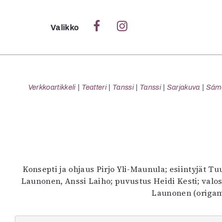
Sulje
Valikko
Ka
Verk
Verkkoartikkeli
Teatteri
Tanssi
Tanssi
Sarjakuva
Sámeg
S
S
Pä
Konsepti ja ohjaus Pirjo Yli-Maunula; esiintyjät 
Pap
Launonen, Anssi Laiho; puvustus Heidi Kesti; valos
Launonen (origami