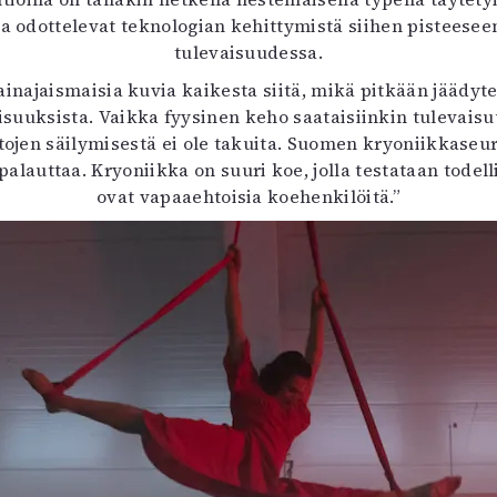
otka odottelevat teknologian kehittymistä siihen pisteesee
tulevaisuudessa.
 painajaismaisia kuvia kaikesta siitä, mikä pitkään jäädy
uuksista. Vaikka fyysinen keho saataisiinkin tulevais
tojen säilymisestä ei ole takuita. Suomen kryoniikkaseu
lauttaa. Kryoniikka on suuri koe, jolla testataan todellis
ovat vapaaehtoisia koehenkilöitä.”