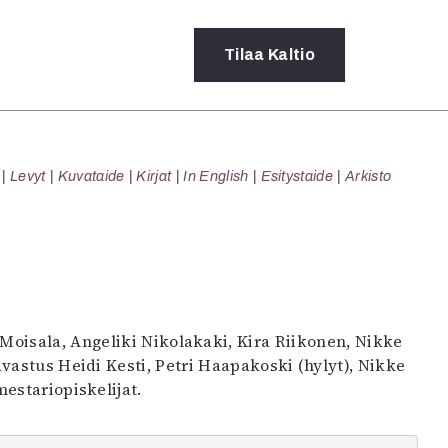
Tilaa
Kaltio
a
Levyt
Kuvataide
Kirjat
In English
Esitystaide
Arkisto
rot
ssä
s
dot
y
Moisala, Angeliki Nikolakaki, Kira Riikonen, Nikke
vastus Heidi Kesti, Petri Haapakoski (hylyt), Nikke
estariopiskelijat.