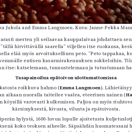
a Jukola and Emma Langmoen. Kuva: Janne-Pekka Man
karasti merten yli seilaavaa kauppalaivaa johdattaen sen 
tällä hirvittävällä saarella” viljellen itse ruokansa, ker
sella elää myös arvoituksellinen peto. ”Peto tappakaa, 
syvemmälle entisen kasarmirakennuksen sokkeloihin. Til
maan itse: katselemaan, tunnustelemaan ja tutustumaan 
Tasapainoilua epätoivon ulottumattomissa
 katosta roikkuva hahmo (
Emma Langmoen
). Lähietäis
n aikaan nuoralla taiteilee vaalea, eteerinen nainen (
Ha
den köysillä varovasti kulkemisen. Paljon on myös riuhtovaa
kärsimyksestä, kivusta, vilusta ja epätoivosta.
erän hylystä, 1600-luvun lopulle ajoitetusta kuljetuslo
yksenä koko teoksen aiheelle. Säpsähdän huomatessani hi