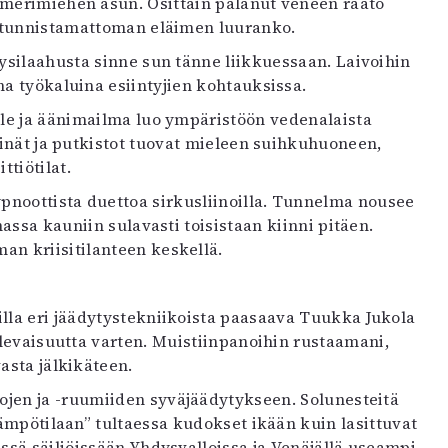
sä merimiehen asun. Osittain palanut veneen raato
ä tunnistamattoman eläimen luuranko.
köysilaahusta sinne sun tänne liikkuessaan. Laivoihin
na työkaluina esiintyjien kohtauksissa.
ille ja äänimailma luo ympäristöön vedenalaista
einät ja putkistot tuovat mieleen suihkuhuoneen,
tiötilat.
pnoottista duettoa sirkusliinoilla. Tunnelma nousee
massa kauniin sulavasti toisistaan kiinni pitäen.
an kriisitilanteen keskellä.
lla eri jäädytystekniikoista paasaava Tuukka Jukola
ulevaisuutta varten. Muistiinpanoihin rustaamani,
asta jälkikäteen.
vojen ja -ruumiiden syväjäädytykseen. Solunesteitä
lämpötilaan” tultaessa kudokset ikään kuin lasittuvat
issä säiliöissään Yhdysvalloissa ja Venäjällä useampi