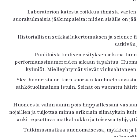
Laboratorion katosta roikkuu ihmistä varten m
suorakulmaisia jääkimpaleita: niiden sisälle on jä
Historiallisen seikkailukertomuksen ja science f
sätkivän 
Puolitoistatuntisen esityksen aikana tunn
performanssinumeroiden aikaan tapahtuu. Huomaan 
kylmiöt. Mielleyhtymät vievät vinksahtaneen m
Yksi huoneista on kuin suoraan kauhuelokuvasta: 
sähkötuolimainen istuin. Seinät on vuorattu häiri
Huoneesta vähin äänin pois hiippaillessani vastaa
nojaillen ja tuijottaa minua erikoisin silmäyksin k
auki repsottava matkalaukku ja toisessa tyhjyy
Tutkimusmatkaa unenomaisessa, mykkien ja hul