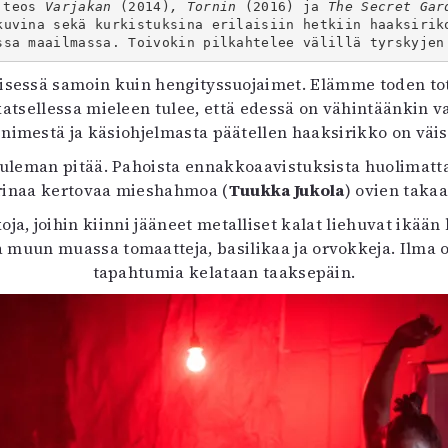
 teos 
Varjakan
 (2014)
, Tornin 
(2016) ja 
The Secret Gar
uvataide
kuvina sekä kurkistuksina erilaisiin hetkiin haaksirik
Kirjat
ssa maailmassa. Toivokin pilkahtelee välillä tyrskyjen
n English
eisessä samoin kuin hengityssuojaimet. Elämme toden tott
sitystaide
atsellessa mieleen tulee, että edessä on vähintäänkin 
Arkisto
nimestä ja käsiohjelmasta päätellen haaksirikko on väi
tuleman pitää. Pahoista ennakkoaavistuksista huolimat
rinaa kertovaa mieshahmoa (
Tuukka Jukola
) ovien taka
ja, joihin kiinni jääneet metalliset kalat liehuvat ikään 
 muun muassa tomaatteja, basilikaa ja orvokkeja. Ilma o
tapahtumia kelataan taaksepäin.