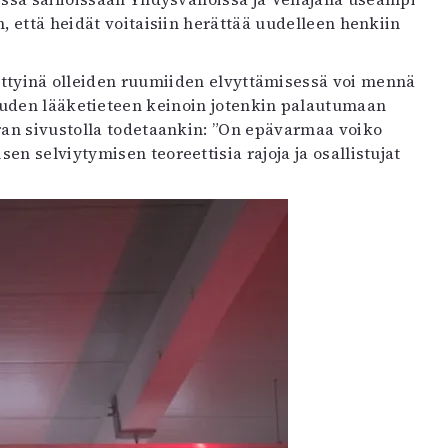
n, että heidät voitaisiin herättää uudelleen henkiin
tettyinä olleiden ruumiiden elvyttämisessä voi mennä
uuden lääketieteen keinoin jotenkin palautumaan
ran sivustolla todetaankin: ”On epävarmaa voiko
en selviytymisen teoreettisia rajoja ja osallistujat