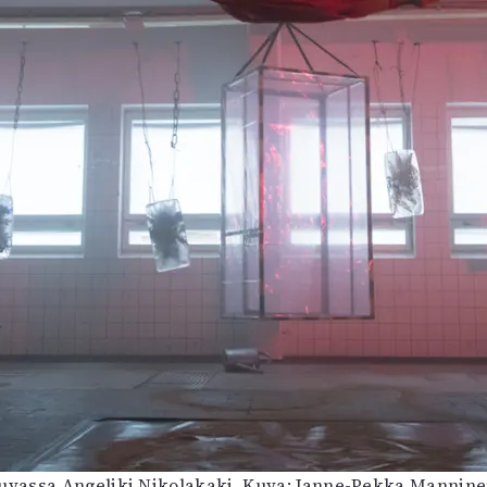
uvassa Angeliki Nikolakaki. Kuva: Janne-Pekka Mannine