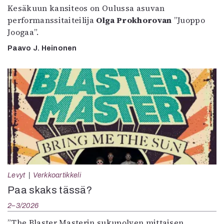
Kesäkuun kansiteos on Oulussa asuvan
performanssitaiteilija
Olga Prokhorovan
”Juoppo
Joogaa”.
Paavo J. Heinonen
Levyt
Verkkoartikkeli
Paa skaks tässä?
2–3/2026
”The Blaster Masterin sukupolven mittaisen