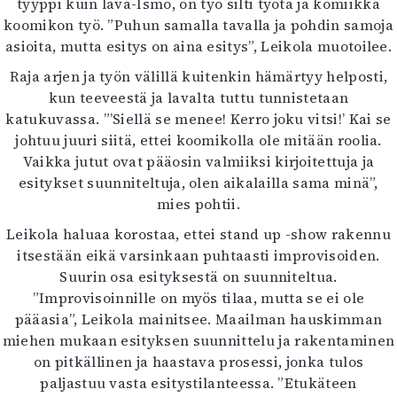
tyyppi kuin lava-Ismo, on työ silti työtä ja komiikka
Mediatiedot
koomikon työ. ”Puhun samalla tavalla ja pohdin samoja
Kaltio ry
asioita, mutta esitys on aina esitys”, Leikola muotoilee.
Raja arjen ja työn välillä kuitenkin hämärtyy helposti,
kun teeveestä ja lavalta tuttu tunnistetaan
katukuvassa. ”’Siellä se menee! Kerro joku vitsi!’ Kai se
johtuu juuri siitä, ettei koomikolla ole mitään roolia.
Vaikka jutut ovat pääosin valmiiksi kirjoitettuja ja
esitykset suunniteltuja, olen aikalailla sama minä”,
mies pohtii.
Leikola haluaa korostaa, ettei stand up -show rakennu
itsestään eikä varsinkaan puhtaasti improvisoiden.
Suurin osa esityksestä on suunniteltua.
”Improvisoinnille on myös tilaa, mutta se ei ole
pääasia”, Leikola mainitsee. Maailman hauskimman
miehen mukaan esityksen suunnittelu ja rakentaminen
on pitkällinen ja haastava prosessi, jonka tulos
paljastuu vasta esitystilanteessa. ”Etukäteen