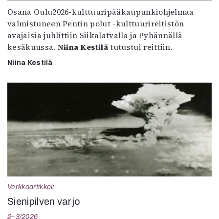
Osana Oulu2026-kulttuuripääkaupunkiohjelmaa
valmistuneen Pentin polut -kulttuurireitistön
avajaisia juhlittiin Siikalatvalla ja Pyhännällä
kesäkuussa.
Niina Kestilä
tutustui reittiin.
Niina Kestilä
Verkkoartikkeli
Sienipilven varjo
2–3/2026