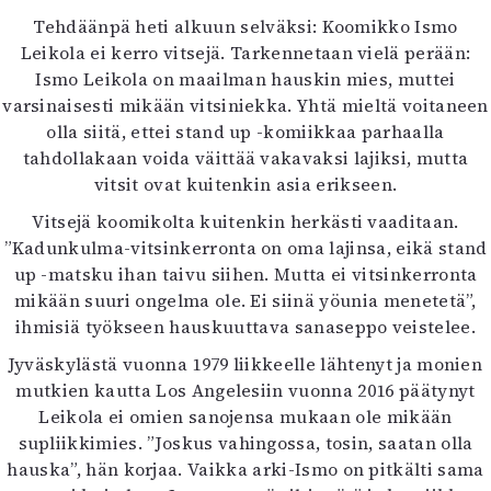
Kirjat
Tehdäänpä heti alkuun selväksi: Koomikko Ismo
In English
Leikola ei kerro vitsejä. Tarkennetaan vielä perään:
Esitystaide
Ismo Leikola on maailman hauskin mies, muttei
Arkisto
varsinaisesti mikään vitsiniekka. Yhtä mieltä voitaneen
olla siitä, ettei stand up -komiikkaa parhaalla
Lehdet
tahdollakaan voida väittää vakavaksi lajiksi, mutta
4/2026
vitsit ovat kuitenkin asia erikseen.
2–3/2026
Vitsejä koomikolta kuitenkin herkästi vaaditaan.
1/2026
”Kadunkulma-vitsinkerronta on oma lajinsa, eikä stand
6/2025
up -matsku ihan taivu siihen. Mutta ei vitsinkerronta
5/2025 saame
mikään suuri ongelma ole. Ei siinä yöunia menetetä”,
5/2025
ihmisiä työkseen hauskuuttava sanaseppo veistelee.
Lehtiarkisto
Jyväskylästä vuonna 1979 liikkeelle lähtenyt ja monien
mutkien kautta Los Angelesiin vuonna 2016 päätynyt
Info
Leikola ei omien sanojensa mukaan ole mikään
Tilaus ja irtonumerot
supliikkimies. ”Joskus vahingossa, tosin, saatan olla
Yhteistyössä
hauska”, hän korjaa. Vaikka arki-Ismo on pitkälti sama
Toimitus