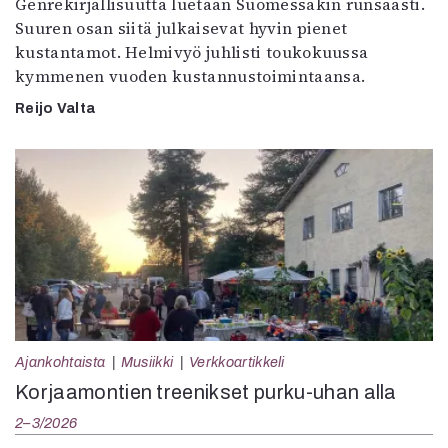
Genrekirjallisuutta luetaan Suomessakin runsaasti.
Suuren osan siitä julkaisevat hyvin pienet
kustantamot. Helmivyö juhlisti toukokuussa
kymmenen vuoden kustannustoimintaansa.
Reijo Valta
Ajankohtaista
Musiikki
Verkkoartikkeli
Korjaamontien treenikset purku-uhan alla
2–3/2026