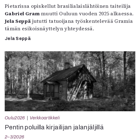
Pietarissa opiskellut brasilialaislähtöinen taiteilija
Gabriel Gram
muutti Ouluun vuoden 2025 alkaessa.
Jela Seppä
jututti tatuoijana työskentelevää Gramia
tämän esikoisnäyttelyn yhteydessä.
Jela Seppä
Oulu2026
Verkkoartikkeli
Pentin poluilla kirjailijan jalanjäljillä
2–3/2026