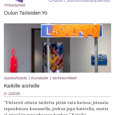
Yhteistyössä
Oulun Taiteiden Yö
Ajankohtaista
Kuvataide
Verkkoartikkeli
Kaikille aisteille
2–3/2026
”Yleisesti ottaen taidetta pitää vain katsoa, joissain
tapauksissa kuunnella, joskus jopa haistella, mutta
ei missään tapauksessa koskea.” Kuinka