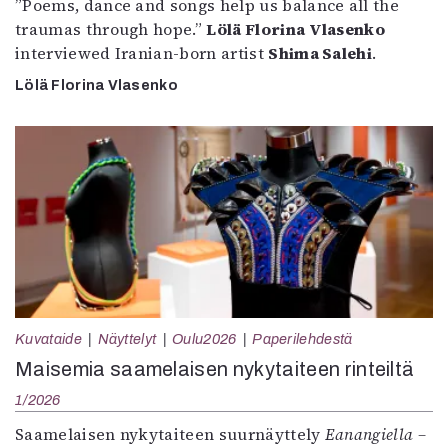
”Poems, dance and songs help us balance all the
traumas through hope.”
Lölä Florina Vlasenko
interviewed Iranian-born artist
Shima Salehi
.
Lölä Florina Vlasenko
Kuvataide
Näyttelyt
Oulu2026
Paperilehdestä
Maisemia saamelaisen nykytaiteen rinteiltä
1/2026
Saamelaisen nykytaiteen suurnäyttely
Eanangiella –