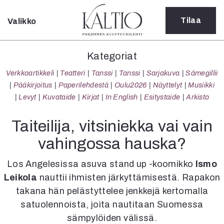
Tilaa
Valikko
Sulje
Kategoriat
Kategoriat
Verkkoartikkeli
Verkkoartikkeli
Teatteri
Tanssi
Tanssi
Sarjakuva
Sámegillii
Teatteri
Pääkirjoitus
Paperilehdestä
Oulu2026
Näyttelyt
Musiikki
Tanssi
Levyt
Kuvataide
Kirjat
In English
Esitystaide
Arkisto
Tanssi
Sarjakuva
Taiteilija, vitsiniekka vai vain
Sámegillii
vahingossa hauska?
Pääkirjoitus
Paperilehdestä
Los Angelesissa asuva stand up -koomikko
Ismo
Oulu2026
Leikola
nauttii ihmisten järkyttämisestä. Rapakon
Näyttelyt
takana hän pelästyttelee jenkkejä kertomalla
Musiikki
Levyt
satuolennoista, joita nautitaan Suomessa
Kuvataide
sämpylöiden välissä.