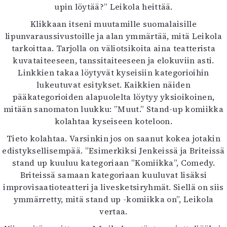
upin löytää?” Leikola heittää.
Klikkaan itseni muutamille suomalaisille
lipunvaraussivustoille ja alan ymmärtää, mitä Leikola
tarkoittaa. Tarjolla on väliotsikoita aina teatterista
kuvataiteeseen, tanssitaiteeseen ja elokuviin asti.
Linkkien takaa löytyvät kyseisiin kategorioihin
lukeutuvat esitykset. Kaikkien näiden
pääkategorioiden alapuolelta löytyy yksioikoinen,
mitään sanomaton luukku: ”Muut.” Stand-up komiikka
kolahtaa kyseiseen koteloon.
Tieto kolahtaa. Varsinkin jos on saanut kokea jotakin
edistyksellisempää. ”Esimerkiksi Jenkeissä ja Briteissä
stand up kuuluu kategoriaan ”Komiikka”, Comedy.
Briteissä samaan kategoriaan kuuluvat lisäksi
improvisaatioteatteri ja livesketsiryhmät. Siellä on siis
ymmärretty, mitä stand up -komiikka on”, Leikola
vertaa.