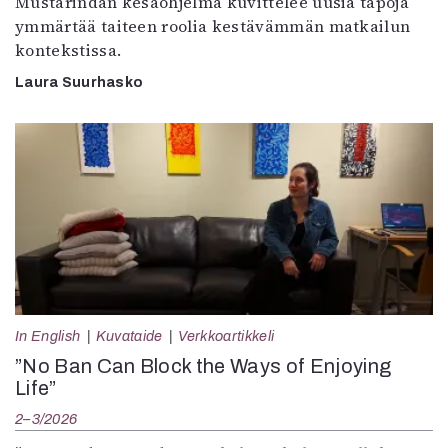
Mustarindan kesäohjelma kuvittelee uusia tapoja
ymmärtää taiteen roolia kestävämmän matkailun
kontekstissa.
Laura Suurhasko
In English
Kuvataide
Verkkoartikkeli
”No Ban Can Block the Ways of Enjoying
Life”
2–3/2026