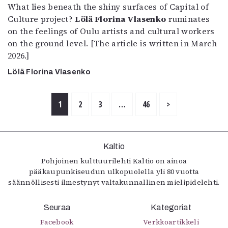
What lies beneath the shiny surfaces of Capital of
Culture project?
Lölä Florina Vlasenko
ruminates
on the feelings of Oulu artists and cultural workers
on the ground level. [The article is written in March
2026.]
Lölä Florina Vlasenko
1
2
3
…
46
>
Kaltio
Pohjoinen kulttuurilehti Kaltio on ainoa
pääkaupunkiseudun ulkopuolella yli 80 vuotta
säännöllisesti ilmestynyt valtakunnallinen mielipidelehti.
Seuraa
Kategoriat
Facebook
Verkkoartikkeli