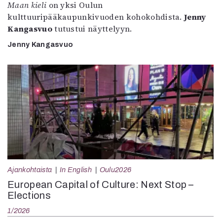
Maan kieli
on yksi Oulun
kulttuuripääkaupunkivuoden kohokohdista.
Jenny
Kangasvuo
tutustui näyttelyyn.
Jenny Kangasvuo
Ajankohtaista
In English
Oulu2026
European Capital of Culture: Next Stop –
Elections
1/2026