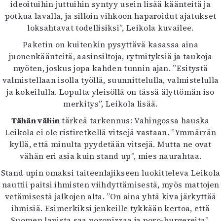
ideoituihin juttuihin syntyy usein lisää käänteitä ja
potkua lavalla, ja silloin vihkoon haparoidut ajatukset
loksahtavat todellisiksi”, Leikola kuvailee.
Paketin on kuitenkin pysyttävä kasassa aina
juonenkäänteitä, aasinsiltoja, rytmityksiä ja taukoja
myöten, joskus jopa kahden tunnin ajan. ”Esitystä
valmistellaan isolla työllä, suunnittelulla, valmistelulla
ja kokeilulla. Lopulta yleisöllä on tässä älyttömän iso
merkitys”, Leikola lisää.
Tähän väliin
tärkeä tarkennus: Vahingossa hauska
Leikola ei ole ristiretkellä vitsejä vastaan. ”Ymmärrän
kyllä, että minulta pyydetään vitsejä. Mutta ne ovat
vähän eri asia kuin stand up”, mies naurahtaa.
Stand upin omaksi taiteenlajikseen luokitteleva Leikola
nauttii paitsi ihmisten viihdyttämisestä, myös mattojen
vetämisestä jalkojen alta. ”On aina yhtä kiva järkyttää
ihmisiä. Esimerkiksi jenkeille tykkään kertoa, että
Suomen lapista saa poropizzaa ja poro-burgereita”,