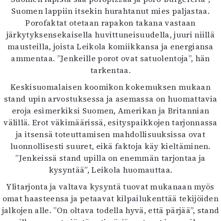
Suomen lappiin itsekin hurahtanut mies paljastaa.
Porofaktat otetaan rapakon takana vastaan
järkytyksensekaisella huvittuneisuudella, juuri niillä
mausteilla, joista Leikola komiikkansa ja energiansa
ammentaa. ”Jenkeille porot ovat satuolentoja”, hän
tarkentaa.
Keskisuomalaisen koomikon kokemuksen mukaan
stand upin arvostuksessa ja asemassa on huomattavia
eroja esimerkiksi Suomen, Amerikan ja Britannian
välillä. Erot väkimäärissä, esityspaikkojen tarjonnassa
ja itsensä toteuttamisen mahdollisuuksissa ovat
luonnollisesti suuret, eikä faktoja käy kieltäminen.
”Jenkeissä stand upilla on enemmän tarjontaa ja
kysyntää”, Leikola huomauttaa.
Ylitarjonta ja valtava kysyntä tuovat mukanaan myös
omat haasteensa ja petaavat kilpailukenttää tekijöiden
jalkojen alle. ”On oltava todella hyvä, että pärjää”, stand