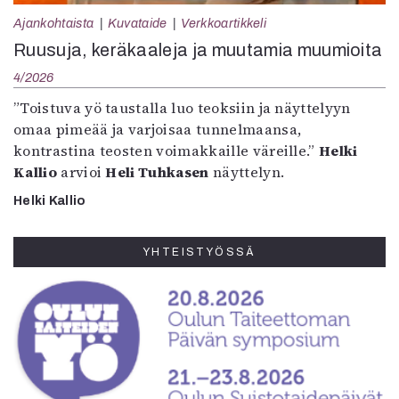
Ajankohtaista
Kuvataide
Verkkoartikkeli
Ruusuja, keräkaaleja ja muutamia muumioita
4/2026
”Toistuva yö taustalla luo teoksiin ja näyttelyyn
omaa pimeää ja varjoisaa tunnelmaansa,
kontrastina teosten voimakkaille väreille.”
Helki
Kallio
arvioi
Heli Tuhkasen
näyttelyn.
Helki Kallio
YHTEISTYÖSSÄ