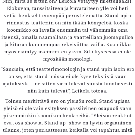
Niin, mitä se sitten on? Leikola vetäytyy mietteliääksi.
Elokuvan, tanssitaiteen ja kuvataiteen ylle voi heti
vetää henkselit enempää perustelematta. Stand upin
rinnastus teatteriin on niin ikään kömpelöä, koska
koomikko on lavalla enemmän tai vähemmän oma
itsensä, omalla naamallaan ja vaatteillaan juomapulloa
ja kitaraa kummempaa rekvisiittaa vailla. Koomikko
myös esiintyy useimmiten yksin. Silti kyseessä ei ole
myöskään monologi.
”Sanoisin, että teatterimonologin ja stand upin isoin ero
on se, että stand upissa ei ole kyse tekstistä vaan
ajatuksista – ne sitten vain tulevat suusta luontaisesti
niin kuin tulevat”, Leikola toteaa.
Toinen merkittävä ero on yleisön rooli. Stand upissa
yleisö ei ole vain esityksen passiivinen osapuoli vaan
pikemminkin koomikon henkireikä. ”Yleisön reaktiot
ovat osa showta. Stand up -show on hyvin orgaaninen
tilanne, joten periaatteessa keikalla voi tapahtua mitä