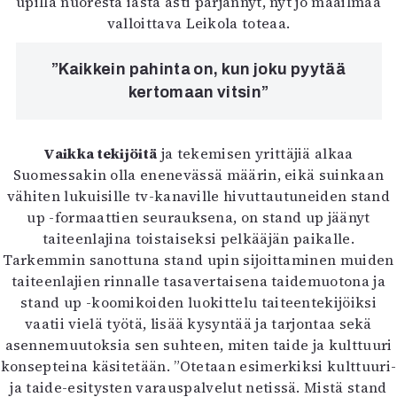
upilla nuoresta iästä asti pärjännyt, nyt jo maailmaa
valloittava Leikola toteaa.
”Kaikkein pahinta on, kun joku pyytää
kertomaan vitsin”
Vaikka tekijöitä
ja tekemisen yrittäjiä alkaa
Suomessakin olla enenevässä määrin, eikä suinkaan
vähiten lukuisille tv-kanaville hivuttautuneiden stand
up -formaattien seurauksena, on stand up jäänyt
taiteenlajina toistaiseksi pelkääjän paikalle.
Tarkemmin sanottuna stand upin sijoittaminen muiden
taiteenlajien rinnalle tasavertaisena taidemuotona ja
stand up -koomikoiden luokittelu taiteentekijöiksi
vaatii vielä työtä, lisää kysyntää ja tarjontaa sekä
asennemuutoksia sen suhteen, miten taide ja kulttuuri
konsepteina käsitetään. ”Otetaan esimerkiksi kulttuuri-
ja taide-esitysten varauspalvelut netissä. Mistä stand