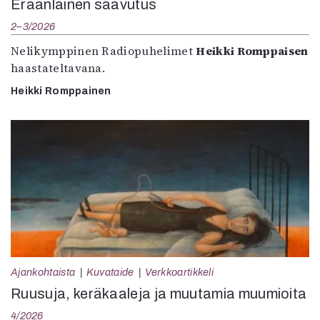
Eräänlainen saavutus
2–3/2026
Nelikymppinen Radiopuhelimet
Heikki Romppaisen
haastateltavana.
Heikki Romppainen
Ajankohtaista
Kuvataide
Verkkoartikkeli
Ruusuja, keräkaaleja ja muutamia muumioita
4/2026