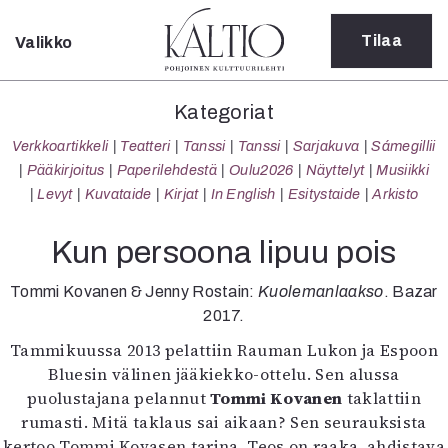
Tilaa
Valikko
Sulje
Kategoriat
Kategoriat
Verkkoartikkeli
Verkkoartikkeli
Teatteri
Tanssi
Tanssi
Sarjakuva
Sámegillii
Teatteri
Pääkirjoitus
Paperilehdestä
Oulu2026
Näyttelyt
Musiikki
Tanssi
Levyt
Kuvataide
Kirjat
In English
Esitystaide
Arkisto
Tanssi
Sarjakuva
Kun persoona lipuu pois
Sámegillii
Pääkirjoitus
Tommi Kovanen & Jenny Rostain:
Kuolemanlaakso
. Bazar
Paperilehdestä
2017.
Oulu2026
Tammikuussa 2013 pelattiin Rauman Lukon ja Espoon
Näyttelyt
Bluesin välinen jääkiekko-ottelu. Sen alussa
Musiikki
puolustajana pelannut
Tommi Kovanen
taklattiin
Levyt
rumasti. Mitä taklaus sai aikaan? Sen seurauksista
Kuvataide
kertoo Tommi Kovasen tarina. Teos on raaka, ahdistava