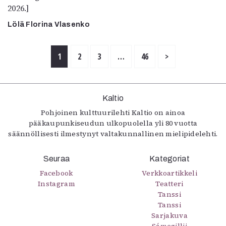
2026.]
Lölä Florina Vlasenko
1
2
3
…
46
>
Kaltio
Pohjoinen kulttuurilehti Kaltio on ainoa
pääkaupunkiseudun ulkopuolella yli 80 vuotta
säännöllisesti ilmestynyt valtakunnallinen mielipidelehti.
Seuraa
Kategoriat
Facebook
Verkkoartikkeli
Instagram
Teatteri
Tanssi
Tanssi
Sarjakuva