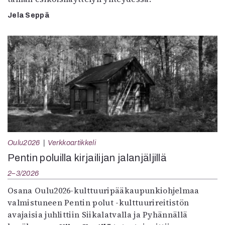
Jela Seppä
Oulu2026
Verkkoartikkeli
Pentin poluilla kirjailijan jalanjäljillä
2–3/2026
Osana Oulu2026-kulttuuripääkaupunkiohjelmaa
valmistuneen Pentin polut -kulttuurireitistön
avajaisia juhlittiin Siikalatvalla ja Pyhännällä