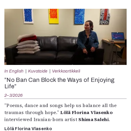
In English
Kuvataide
Verkkoartikkeli
”No Ban Can Block the Ways of Enjoying
Life”
2–3/2026
”Poems, dance and songs help us balance all the
traumas through hope.”
Lölä Florina Vlasenko
interviewed Iranian-born artist
Shima Salehi
.
Lölä Florina Vlasenko