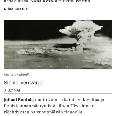
kesäkuussa.
Niina Kestilä
tutustui reittiin.
Niina Kestilä
Verkkoartikkeli
Sienipilven varjo
2–3/2026
Juhani Rantala
mietti voimakkainta väkivaltaa ja
ihmiskunnan päätymistä siihen Hiroshiman
räjähdyksen 80-vuotispäivän tienoolla.