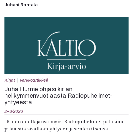
Juhani Rantala
Kirjat
Verkkoartikkeli
Juha Hurme ohjasi kirjan
nelikymmenvuotiaasta Radiopuhelimet-
yhtyeestä
2–3/2026
”Kuten edeltäjänsä myös Radiopuhelimet palasina
pitää siis sisällään yhtyeen jäsenten itsensä