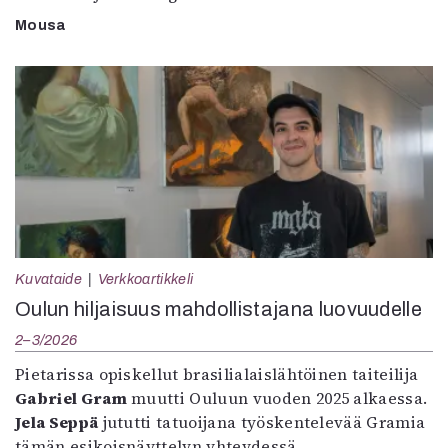
Mousa
Kuvataide
Verkkoartikkeli
Oulun hiljaisuus mahdollistajana luovuudelle
2–3/2026
Pietarissa opiskellut brasilialaislähtöinen taiteilija
Gabriel Gram
muutti Ouluun vuoden 2025 alkaessa.
Jela Seppä
jututti tatuoijana työskentelevää Gramia
tämän esikoisnäyttelyn yhteydessä.