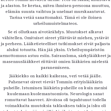
Kirjat
ja alaston. Se kertaa, miten ihmisen persoona muuttuu,
In English
elämän suunta vaihtuu ja unelmat murskaantuvat.
Esitystaide
Tarina vetää sanattomaksi. Tämä ei ole iloinen
Arkisto
urheilumuistelmateos.
Se ei ollutkaan aivotärähdys. Muutokset alkavat
Lehdet
vähitellen. Omituiset oireet yllättävät miehen, ystävät
4/2026
ja perheen. Lääketieteelliset tutkimukset eivät paljasta
2–3/2026
aluksi totuutta. Hän jää yksin. Urheiluympäristön
1/2026
armottomuus astuu esiin. Sairausloma, särkylääkkeet ja
6/2025
masennuslääkkeet riittävät omien lääkärien mielestä
5/2025 saame
paranemiseen.
5/2025
Jääkiekko on kaikki kaikessa, veri vetää jäälle.
Lehtiarkisto
Pahenevat oireet vievät Tommin erityislääkärin
puheille. Istuminen lääkärin puheille on kuin menisi
Info
kuulemaan kuolemantuomiota. Neurologin sanat
Tilaus ja irtonumerot
romuttavat haaveet. Aivoissa oli tapahtunut todella
Yhteistyössä
voimakkaita muutoksia taklauksen takia ja isku oli
Toimitus