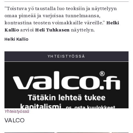
”Toistuva yö taustalla luo teoksiin ja näyttelyyn
omaa pimeää ja varjoisaa tunnelmaansa,
kontrastina teosten voimakkaille väreille.”
Helki
Kallio
arvioi
Heli Tuhkasen
näyttelyn.
Helki Kallio
YHTEISTYÖSSÄ
Yhteistyössä
VALCO