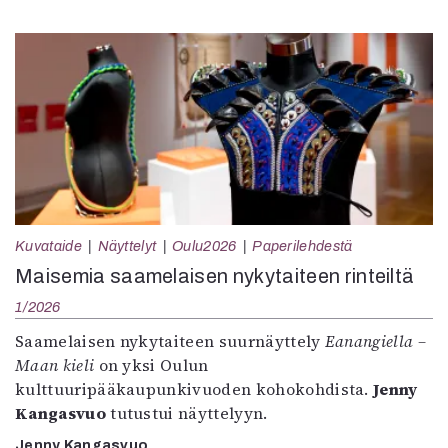
Kuvataide
Näyttelyt
Oulu2026
Paperilehdestä
Maisemia saamelaisen nykytaiteen rinteiltä
1/2026
Saamelaisen nykytaiteen suurnäyttely
Eanangiella –
Maan kieli
on yksi Oulun
kulttuuripääkaupunkivuoden kohokohdista.
Jenny
Kangasvuo
tutustui näyttelyyn.
Jenny Kangasvuo