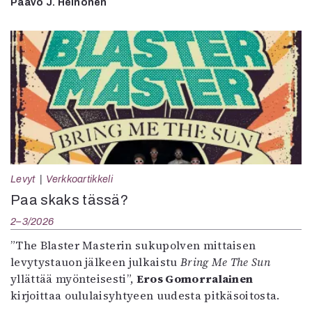
Paavo J. Heinonen
Levyt
Verkkoartikkeli
Paa skaks tässä?
2–3/2026
”The Blaster Masterin sukupolven mittaisen
levytystauon jälkeen julkaistu
Bring Me The Sun
yllättää myönteisesti”,
Eros Gomorralainen
kirjoittaa oululaisyhtyeen uudesta pitkäsoitosta.