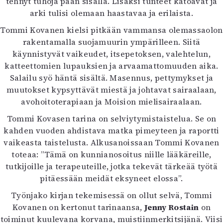
tehnyt tuhoja pään sisällä. Lisäksi tunteet katoavat ja
Mediatiedot
arki tulisi olemaan haastavaa ja erilaista.
Kaltio ry
Tommi Kovanen kielsi pitkään vammansa olemassaolon
rakentamalla suojamuurin ympärilleen. Siitä
käynnistyvät vaikeudet, itsepetoksen, valehtelun,
katteettomien lupauksien ja arvaamattomuuden aika.
Salailu syö häntä sisältä. Masennus, pettymykset ja
muutokset kypsyttävät miestä ja johtavat sairaalaan,
avohoitoterapiaan ja Moision mielisairaalaan.
Tommi Kovasen tarina on selviytymistaistelua. Se on
kahden vuoden ahdistava matka pimeyteen ja raportti
vaikeasta taistelusta. Alkusanoissaan Tommi Kovanen
toteaa: ”Tämä on kunnianosoitus niille lääkäreille,
tutkijoille ja terapeuteille, jotka tekevät tärkeää työtä
pitäessään meidät eksyneet elossa”.
Työnjako kirjan tekemisessä on ollut selvä, Tommi
Kovanen on kertonut tarinaansa,
Jenny Rostain
on
toiminut kuulevana korvana, muistiinmerkitsijänä. Viisi