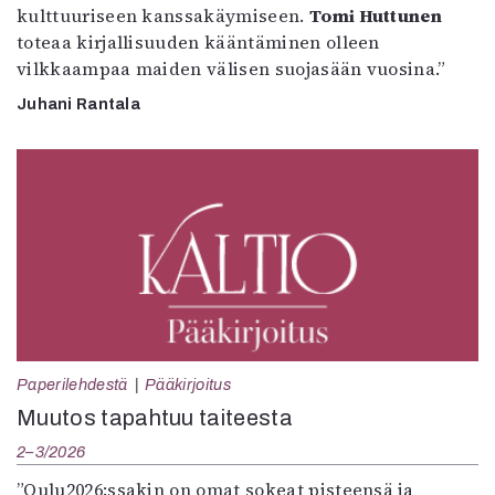
kulttuuriseen kanssakäymiseen.
Tomi Huttunen
toteaa kirjallisuuden kääntäminen olleen
vilkkaampaa maiden välisen suojasään vuosina.”
Juhani Rantala
Paperilehdestä
Pääkirjoitus
Muutos tapahtuu taiteesta
2–3/2026
”Oulu2026:ssakin on omat sokeat pisteensä ja