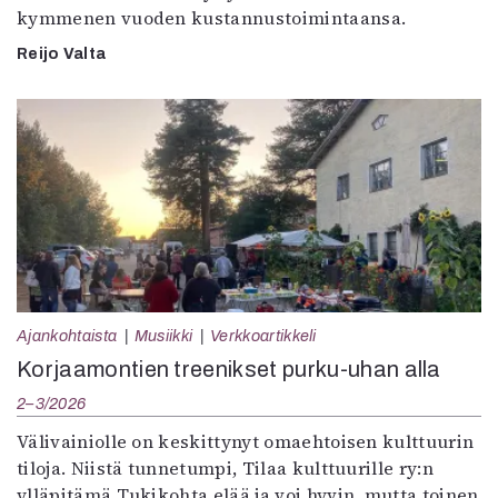
kymmenen vuoden kustannustoimintaansa.
Reijo Valta
Ajankohtaista
Musiikki
Verkkoartikkeli
Korjaamontien treenikset purku-uhan alla
2–3/2026
Välivainiolle on keskittynyt omaehtoisen kulttuurin
tiloja. Niistä tunnetumpi, Tilaa kulttuurille ry:n
ylläpitämä Tukikohta elää ja voi hyvin, mutta toinen