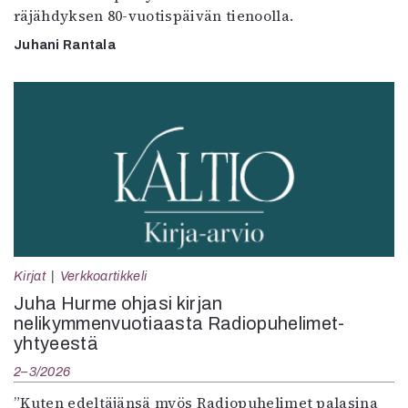
räjähdyksen 80-vuotispäivän tienoolla.
Juhani Rantala
Kirjat
Verkkoartikkeli
Juha Hurme ohjasi kirjan
nelikymmenvuotiaasta Radiopuhelimet-
yhtyeestä
2–3/2026
”Kuten edeltäjänsä myös Radiopuhelimet palasina