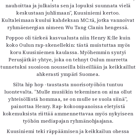
nauhoittaa ja julkaista sen ja lopuksi suunnata vielä
Mediatiedot
keskustaan juhlimaan”, Kuusiniemi kertoo.
Kaltio ry
Kultaleimaan kuului kahdeksan MC:tä, jotka vannoivat
ryhmäenergian nimeen Wu Tang Clanin hengessä.
Poppoo oli tärkeä kasvualusta niin Henry K:lle kuin
koko Oulun rap-skenellekin: tästä muistuttaa myös
koru Kuusiniemen kaulassa. Myöhemmin syntyi
Perusjätkät-yhtye, joka on tehnyt Oulun murretta
tunnetuksi suosioon nousseilla biiseillään ja keikkaillut
ahkerasti ympäri Suomea.
Silta hip hop -taustasta nuorisotyöhön tuntuu
luontevalta. ”Mulle musiikin tekeminen on aina ollut
yhteisöllistä hommaa, se on mulle se suola siinä”,
painottaa Henry. Rap-kokoonpanoissa eletyistä
kokemuksista riittää ammennettavaa myös nykyiseen
työhön mediapajan ryhmänohjaajana.
Kuusiniemi teki räppäämisen ja keikkailun ohessa