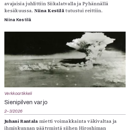
avajaisia juhlittiin Siikalatvalla ja Pyhännällä
kesäkuussa.
Niina Kestilä
tutustui reittiin.
Niina Kestilä
Verkkoartikkeli
Sienipilven varjo
2–3/2026
Juhani Rantala
mietti voimakkainta väkivaltaa ja
ihmiskunnan päätymistä siihen Hiroshiman