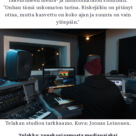
”Onhan tämä uskomaton tarina. Riskejäkin on pitänyt
ottaa, mutta kasvettu on koko ajan ja suunta on vain
ylöspäin.”
Telakan studion tarkkaamo. Kuva: Joonas Leinonen.
Telakka: venekorjaamosta mediapajaksi