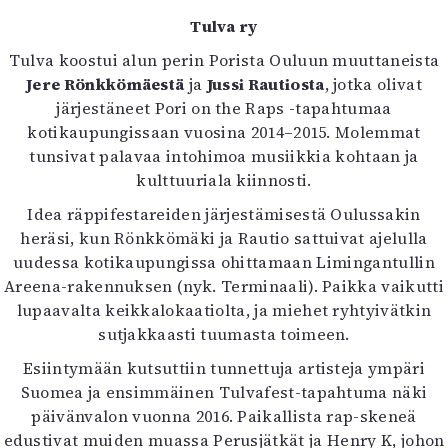
Tulva ry
Tulva koostui alun perin Porista Ouluun muuttaneista
Jere Rönkkömäestä
ja
Jussi Rautiosta
, jotka olivat
järjestäneet Pori on the Raps -tapahtumaa
kotikaupungissaan vuosina 2014–2015. Molemmat
tunsivat palavaa intohimoa musiikkia kohtaan ja
kulttuuriala kiinnosti.
Idea räppifestareiden järjestämisestä Oulussakin
heräsi, kun Rönkkömäki ja Rautio sattuivat ajelulla
uudessa kotikaupungissa ohittamaan Limingantullin
Areena-rakennuksen (nyk. Terminaali). Paikka vaikutti
lupaavalta keikkalokaatiolta, ja miehet ryhtyivätkin
sutjakkaasti tuumasta toimeen.
Esiintymään kutsuttiin tunnettuja artisteja ympäri
Suomea ja ensimmäinen Tulvafest-tapahtuma näki
päivänvalon vuonna 2016. Paikallista rap-skeneä
edustivat muiden muassa Perusjätkät ja Henry K, johon