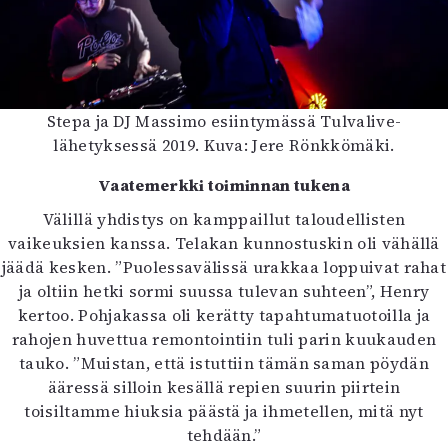
Stepa ja DJ Massimo esiintymässä Tulvalive-
lähetyksessä 2019. Kuva: Jere Rönkkömäki.
Vaatemerkki toiminnan tukena
Välillä yhdistys on kamppaillut taloudellisten
vaikeuksien kanssa. Telakan kunnostuskin oli vähällä
jäädä kesken. ”Puolessavälissä urakkaa loppuivat rahat
ja oltiin hetki sormi suussa tulevan suhteen”, Henry
kertoo. Pohjakassa oli kerätty tapahtumatuotoilla ja
rahojen huvettua remontointiin tuli parin kuukauden
tauko. ”Muistan, että istuttiin tämän saman pöydän
ääressä silloin kesällä repien suurin piirtein
toisiltamme hiuksia päästä ja ihmetellen, mitä nyt
tehdään.”