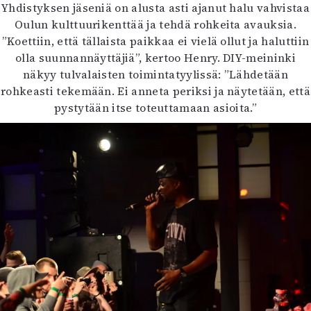
Yhdistyksen jäseniä on alusta asti ajanut halu vahvistaa
Oulun kulttuurikenttää ja tehdä rohkeita avauksia.
”Koettiin, että tällaista paikkaa ei vielä ollut ja haluttiin
olla suunnannäyttäjiä”, kertoo Henry. DIY-meininki
näkyy tulvalaisten toimintatyylissä: ”Lähdetään
rohkeasti tekemään. Ei anneta periksi ja näytetään, että
pystytään itse toteuttamaan asioita.”