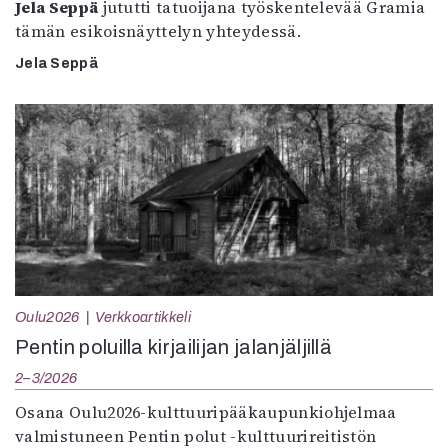
Jela Seppä
jututti tatuoijana työskentelevää Gramia
tämän esikoisnäyttelyn yhteydessä.
Jela Seppä
Oulu2026
Verkkoartikkeli
Pentin poluilla kirjailijan jalanjäljillä
2–3/2026
Osana Oulu2026-kulttuuripääkaupunkiohjelmaa
valmistuneen Pentin polut -kulttuurireitistön