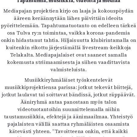
Tapahtumia, musiikkia, videoita ja mediaa
Mediapajan projektien kirjo on laaja ja kokouspöydän
ääreen keräännytään lähes päivittäin ideoita
pyörittelemään. Tapahtumatuotanto on edelleen tärkeä
osa Tulva ry:n toimintaa, vaikka korona-pandemia
onkin hidastanut tahtia. Hiljaisuutta klubirintamalla on
kuitenkin rikottu järjestämällä livestream-keikkoja
Telakalta. Mediapajalaiset ovat saaneet samalla
kokemusta striimaamisesta ja siihen vaadittavista
valmisteluista.
Musiikkiryhmäläiset työskentelevät
musiikkiprojektiensa parissa: jotkut tekevät biittejä,
jotkut laulavat tai soittavat bändissä, jotkut räppäävät.
Ääniryhmä antaa panostaan myös talon
videotuotantoihin suunnittelemalla niihin
taustamusiikkia, efektejä ja äänimaailmaa. Yhteistyö
pajalaisten välillä saattaa ryhmäläisten osaamista
kätevästi yhteen. ”Tavoitteena onkin, että kaikki