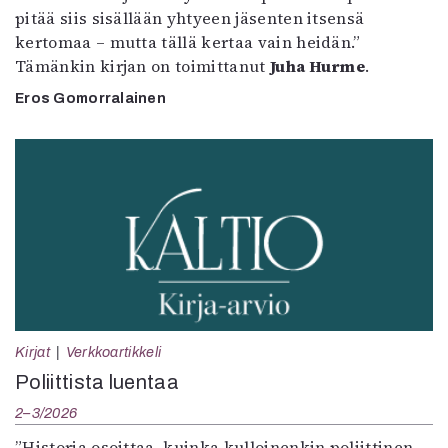
pitää siis sisällään yhtyeen jäsenten itsensä
kertomaa – mutta tällä kertaa vain heidän.”
Tämänkin kirjan on toimittanut
Juha Hurme
.
Eros Gomorralainen
Kirjat
Verkkoartikkeli
Poliittista luentaa
2–3/2026
”Historia osoittaa, kuinka kulloinenkin poliittinen