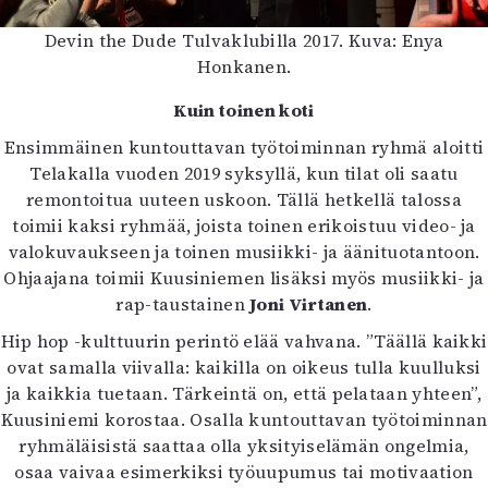
Devin the Dude Tulvaklubilla 2017. Kuva: Enya
Honkanen.
Kuin toinen koti
Ensimmäinen kuntouttavan työtoiminnan ryhmä aloitti
Telakalla vuoden 2019 syksyllä, kun tilat oli saatu
remontoitua uuteen uskoon. Tällä hetkellä talossa
toimii kaksi ryhmää, joista toinen erikoistuu video- ja
valokuvaukseen ja toinen musiikki- ja äänituotantoon.
Ohjaajana toimii Kuusiniemen lisäksi myös musiikki- ja
rap-taustainen
Joni Virtanen
.
Hip hop -kulttuurin perintö elää vahvana. ”Täällä kaikki
ovat samalla viivalla: kaikilla on oikeus tulla kuulluksi
ja kaikkia tuetaan. Tärkeintä on, että pelataan yhteen”,
Kuusiniemi korostaa. Osalla kuntouttavan työtoiminnan
ryhmäläisistä saattaa olla yksityiselämän ongelmia,
osaa vaivaa esimerkiksi työuupumus tai motivaation