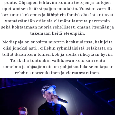
puute. Ohjaajien tehtäviin kuuluu tietojen ja taitojen
opettamisen lisäksi paljon muutakin. Vuosien varrella
karttunut kokemus ja lähipiirin ihmiskohtalot auttavat
ymmärtämään erilaisia elämäntilanteita paremmin
sekä kohtaamaan nuoria rehellisesti omana itsenään ja
tukemaan heitä eteenpäin.
Mediapaja on suosittu nuorten keskuudessa, hakijoita
olisi jonoksi asti. Joillekin ryhmäläisistä Telakasta on
tullut ikään kuin toinen koti ja siellä viihdytään hyvin.
Telakalla tuntuukin vallitsevan kotoisan rento
tunnelma ja ohjaajien ote on pohjoisoululaiseen tapaan
rehdin suorasukainen ja vieraanvarainen.