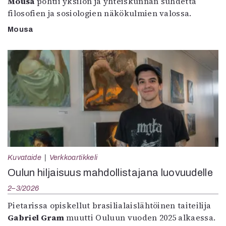
Mousa
pohtii yksilön ja yhteiskunnan suhdetta
filosofien ja sosiologien näkökulmien valossa.
Mousa
Kuvataide
Verkkoartikkeli
Oulun hiljaisuus mahdollistajana luovuudelle
2–3/2026
Pietarissa opiskellut brasilialaislähtöinen taiteilija
Gabriel Gram
muutti Ouluun vuoden 2025 alkaessa.