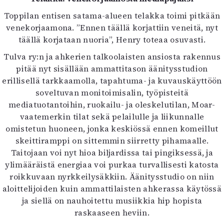
Toppilan entisen satama-alueen telakka toimi pitkään
venekorjaamona. ”Ennen täällä korjattiin veneitä, nyt
täällä korjataan nuoria”, Henry toteaa osuvasti.
Tulva ry:n ja ahkerien talkoolaisten ansiosta rakennus
pitää nyt sisällään ammattitason äänitysstudion
erillisellä tarkkaamolla, tapahtuma- ja kuvauskäyttöön
soveltuvan monitoimisalin, työpisteitä
mediatuotantoihin, ruokailu- ja oleskelutilan, Moar-
vaatemerkin tilat sekä pelailulle ja liikunnalle
omistetun huoneen, jonka keskiössä ennen komeillut
skeittiramppi on sittemmin siirretty pihamaalle.
Taitojaan voi nyt hioa biljardissa tai pingiksessä, ja
ylimääräistä energiaa voi purkaa turvallisesti katosta
roikkuvaan nyrkkeilysäkkiin. Äänitysstudio on niin
aloittelijoiden kuin ammattilaisten ahkerassa käytössä
ja siellä on nauhoitettu musiikkia hip hopista
raskaaseen heviin.