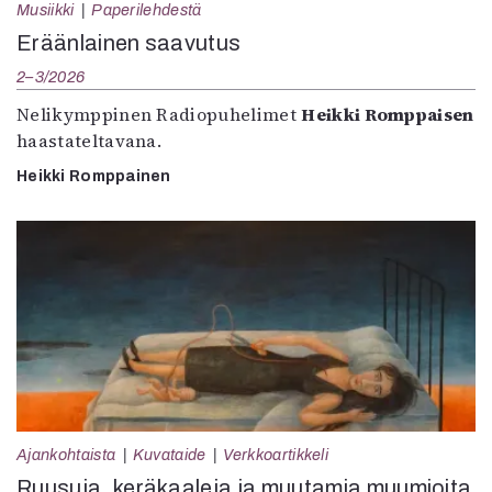
Musiikki
Paperilehdestä
Eräänlainen saavutus
2–3/2026
Nelikymppinen Radiopuhelimet
Heikki Romppaisen
haastateltavana.
Heikki Romppainen
Ajankohtaista
Kuvataide
Verkkoartikkeli
Ruusuja, keräkaaleja ja muutamia muumioita