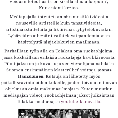
voidaan toteuttaa talon sisällä alusta loppuun”,
Kuusiniemi kertoo.
Mediapajalla toteutetaan niin musiikkivideoita
nouseville artisteille kuin tanssivideoita,
artistihaastatteluita ja fiktiiivisiä lyhytelokuviakin.
Lyhäreiden aihepiirit vaihtelevat pandemia-ajan
käsittelystä ninjaelokuvien maailmaan.
Parhaillaan työn alla on Telakan oma ruokaohjelma,
jossa kokkaillaan erilaisia ruokalajeja hävikkiruoasta.
Pilottijakso on jo kuvattu ja sen vierailijana nähdään
Suomen ensimmäinen MasterChef-voittaja
Joonas
Hämäläinen
. Kutsuja on lähetetty myös
paikallisravintoloiden kokeille, joiden toivotaan tuovan
ohjelmaan omia makumaailmojaan. Kuten muutkin
mediapajan videot, ruokaohjelman jaksot julkaistaan
Telakka-mediapajan
youtube-kanavalla
.