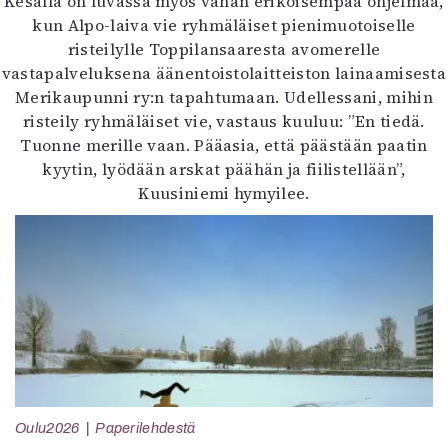
Kesällä on luvassa myös vähän erikoisempaa ohjelmaa,
kun Alpo-laiva vie ryhmäläiset pienimuotoiselle
risteilylle Toppilansaaresta avomerelle
vastapalveluksena äänentoistolaitteiston lainaamisesta
Merikaupunni ry:n tapahtumaan. Udellessani, mihin
risteily ryhmäläiset vie, vastaus kuuluu: ”En tiedä.
Tuonne merille vaan. Pääasia, että päästään paatin
kyytin, lyödään arskat päähän ja fiilistellään”,
Kuusiniemi hymyilee.
Oulu2026
Paperilehdestä