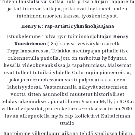
Tulvan taustalla vaikuttaa liuta pitkän linjan räppäreitä
Kirjat
ja kulttuurivaikuttajia, jotka ovat löytäneet uuden
In English
intohimon nuorten kanssa työskentelystä.
Esitystaide
Arkisto
Henry K: rap-artisti ryhmänohjaajana
Istuskelemme Tulva ry:n toiminnanjohtajan
Henry
Lehdet
Kuusiniemen
(-85) kanssa vesiväylän äärellä
4/2026
Toppilansaaressa, Telakka-mediapajan pihalle itse
2–3/2026
rakennetulla patiolla, jota on tarkoitus hyödyntää
1/2026
kesällä videokuvauksissa ja tapahtumissa. Maisemat
6/2025
ovat tulleet tutuiksi yhdelle Oulu-rapin pioneereista,
5/2025 saame
joka jo nuoruudessaan vietti paljon aikaa alueen
5/2025
läheisyydessä. Vastarannalla näkyvät seitsemisen
Lehtiarkisto
vuotta sitten asunnoiksi muutetut historialliset
tehdasrakennukset: punatiilinen Vaasan Mylly ja SOK:n
valkeat viljasiilot, joiden kellarikerroksessa toimi 2000-
Info
luvun alkupuolella myös rap-kollektiivi Kultaleiman
Tilaus ja irtonumerot
studio.
Yhteistyössä
”Saatoimme viikonlopun aikana tehdä studiossa biisin,
Toimitus