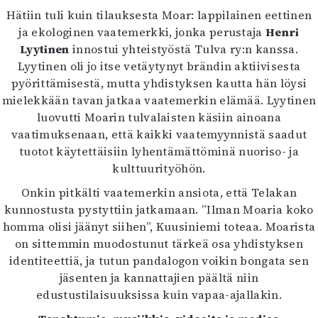
Hätiin tuli kuin tilauksesta Moar: lappilainen eettinen
ja ekologinen vaatemerkki, jonka perustaja
Henri
Lyytinen
innostui yhteistyöstä Tulva ry:n kanssa.
Lyytinen oli jo itse vetäytynyt brändin aktiivisesta
pyörittämisestä, mutta yhdistyksen kautta hän löysi
mielekkään tavan jatkaa vaatemerkin elämää. Lyytinen
luovutti Moarin tulvalaisten käsiin ainoana
vaatimuksenaan, että kaikki vaatemyynnistä saadut
tuotot käytettäisiin lyhentämättöminä nuoriso- ja
kulttuurityöhön.
Onkin pitkälti vaatemerkin ansiota, että Telakan
kunnostusta pystyttiin jatkamaan. ”Ilman Moaria koko
homma olisi jäänyt siihen”, Kuusiniemi toteaa. Moarista
on sittemmin muodostunut tärkeä osa yhdistyksen
identiteettiä, ja tutun pandalogon voikin bongata sen
jäsenten ja kannattajien päältä niin
edustustilaisuuksissa kuin vapaa-ajallakin.