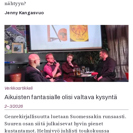
nähtyyn?
Jenny Kangasvuo
Verkkoartikkeli
Aikuisten fantasialle olisi valtava kysyntä
2–3/2026
Genrekirjallisuutta luetaan Suomessakin runsaasti.
Suuren osan siitä julkaisevat hyvin pienet
kustantamot. Helmivyö juhlisti toukokuussa