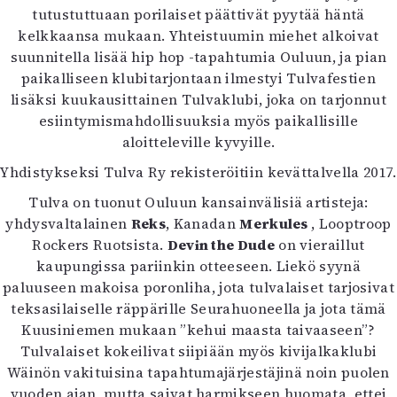
tutustuttuaan porilaiset päättivät pyytää häntä
kelkkaansa mukaan. Yhteistuumin miehet alkoivat
suunnitella lisää hip hop -tapahtumia Ouluun, ja pian
paikalliseen klubitarjontaan ilmestyi Tulvafestien
lisäksi kuukausittainen Tulvaklubi, joka on tarjonnut
esiintymismahdollisuuksia myös paikallisille
aloitteleville kyvyille.
Yhdistykseksi Tulva Ry rekisteröitiin kevättalvella 2017.
Tulva on tuonut Ouluun kansainvälisiä artisteja:
yhdysvaltalainen
Reks
, Kanadan
Merkules
, Looptroop
Rockers Ruotsista.
Devin the Dude
on vieraillut
kaupungissa pariinkin otteeseen. Liekö syynä
paluuseen makoisa poronliha, jota tulvalaiset tarjosivat
teksasilaiselle räppärille Seurahuoneella ja jota tämä
Kuusiniemen mukaan ”kehui maasta taivaaseen”?
Tulvalaiset kokeilivat siipiään myös kivijalkaklubi
Wäinön vakituisina tapahtumajärjestäjinä noin puolen
vuoden ajan, mutta saivat harmikseen huomata, ettei