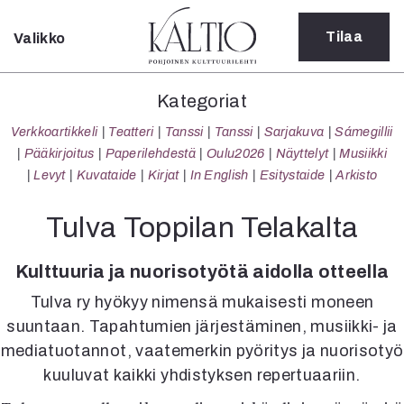
Tilaa
Valikko
Sulje
Kategoriat
Kategoriat
Verkkoartikkeli
Verkkoartikkeli
Teatteri
Tanssi
Tanssi
Sarjakuva
Sámegillii
Teatteri
Pääkirjoitus
Paperilehdestä
Oulu2026
Näyttelyt
Musiikki
Tanssi
Levyt
Kuvataide
Kirjat
In English
Esitystaide
Arkisto
Tanssi
Sarjakuva
Tulva Toppilan Telakalta
Sámegillii
Pääkirjoitus
Kulttuuria ja nuorisotyötä aidolla otteella
Paperilehdestä
Tulva ry hyökyy nimensä mukaisesti moneen
Oulu2026
Näyttelyt
suuntaan. Tapahtumien järjestäminen, musiikki- ja
Musiikki
mediatuotannot, vaatemerkin pyöritys ja nuorisotyö
Levyt
kuuluvat kaikki yhdistyksen repertuaariin.
Kuvataide