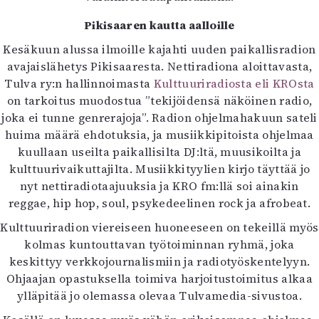
Pikisaaren kautta aalloille
Kesäkuun alussa ilmoille kajahti uuden paikallisradion
avajaislähetys Pikisaaresta. Nettiradiona aloittavasta,
Tulva ry:n hallinnoimasta
Kulttuuriradiosta eli KROsta
on tarkoitus muodostua ”tekijöidensä näköinen radio,
joka ei tunne genrerajoja”. Radion ohjelmahakuun sateli
huima määrä ehdotuksia, ja musiikkipitoista ohjelmaa
kuullaan useilta paikallisilta DJ:ltä, muusikoilta ja
kulttuurivaikuttajilta. Musiikkityylien kirjo täyttää jo
nyt nettiradiotaajuuksia ja KRO fm:llä soi ainakin
reggae, hip hop, soul, psykedeelinen rock ja afrobeat.
Kulttuuriradion viereiseen huoneeseen on tekeillä myös
kolmas kuntouttavan työtoiminnan ryhmä, joka
keskittyy verkkojournalismiin ja radiotyöskentelyyn.
Ohjaajan opastuksella toimiva harjoitustoimitus alkaa
ylläpitää jo olemassa olevaa Tulvamedia-sivustoa.