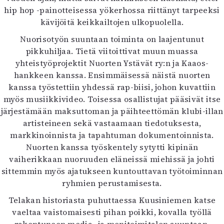
hip hop -painotteisessa yökerhossa riittänyt tarpeeksi
kävijöitä keikkailtojen ulkopuolella.
Nuorisotyön suuntaan toiminta on laajentunut
pikkuhiljaa. Tietä viitoittivat muun muassa
yhteistyöprojektit Nuorten Ystävät ry:n ja Kaaos-
hankkeen kanssa. Ensimmäisessä näistä nuorten
kanssa työstettiin yhdessä rap-biisi, johon kuvattiin
myös musiikkivideo. Toisessa osallistujat pääsivät itse
järjestämään maksuttoman ja päihteettömän klubi-illan
artisteineen sekä vastaamaan tiedotuksesta,
markkinoinnista ja tapahtuman dokumentoinnista.
Nuorten kanssa työskentely sytytti kipinän
vaiherikkaan nuoruuden eläneissä miehissä ja johti
sittemmin myös ajatukseen kuntouttavan työtoiminnan
ryhmien perustamisesta.
Telakan historiasta puhuttaessa Kuusiniemen katse
vaeltaa vaistomaisesti pihan poikki, kovalla työllä
rakentuneen media- ja monitoimitalon suuntaan.