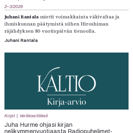
2–3/2026
Juhani Rantala
mietti voimakkainta väkivaltaa ja
ihmiskunnan päätymistä siihen Hiroshiman
räjähdyksen 80-vuotispäivän tienoolla.
Juhani Rantala
Kirjat
Verkkoartikkeli
Juha Hurme ohjasi kirjan
nelikymmenvuotiaasta Radiopuhelimet-