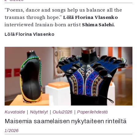
”Poems, dance and songs help us balance all the
traumas through hope.”
Lölä Florina Vlasenko
interviewed Iranian-born artist
Shima Salehi
.
Lölä Florina Vlasenko
Kuvataide
Näyttelyt
Oulu2026
Paperilehdestä
Maisemia saamelaisen nykytaiteen rinteiltä
1/2026