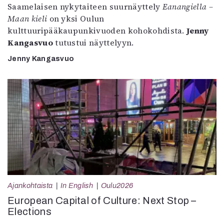
Saamelaisen nykytaiteen suurnäyttely
Eanangiella –
Maan kieli
on yksi Oulun
kulttuuripääkaupunkivuoden kohokohdista.
Jenny
Kangasvuo
tutustui näyttelyyn.
Jenny Kangasvuo
Ajankohtaista
In English
Oulu2026
European Capital of Culture: Next Stop –
Elections