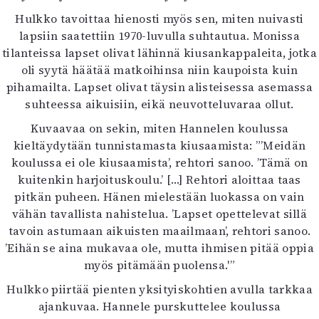
Hulkko tavoittaa hienosti myös sen, miten nuivasti
lapsiin saatettiin 1970-luvulla suhtautua. Monissa
tilanteissa lapset olivat lähinnä kiusankappaleita, jotka
oli syytä häätää matkoihinsa niin kaupoista kuin
pihamailta. Lapset olivat täysin alisteisessa asemassa
suhteessa aikuisiin, eikä neuvotteluvaraa ollut.
Kuvaavaa on sekin, miten Hannelen koulussa
kieltäydytään tunnistamasta kiusaamista: ”’Meidän
koulussa ei ole kiusaamista’, rehtori sanoo. ’Tämä on
kuitenkin harjoituskoulu.’ […] Rehtori aloittaa taas
pitkän puheen. Hänen mielestään luokassa on vain
vähän tavallista nahistelua. ’Lapset opettelevat sillä
tavoin astumaan aikuisten maailmaan’, rehtori sanoo.
’Eihän se aina mukavaa ole, mutta ihmisen pitää oppia
myös pitämään puolensa.'”
Hulkko piirtää pienten yksityiskohtien avulla tarkkaa
ajankuvaa. Hannele purskuttelee koulussa