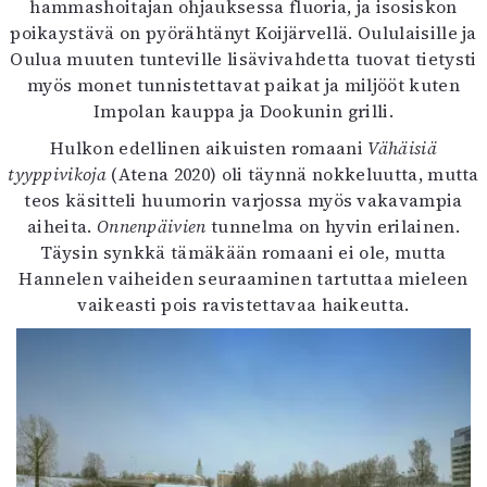
hammashoitajan ohjauksessa fluoria, ja isosiskon
poikaystävä on pyörähtänyt Koijärvellä. Oululaisille ja
Oulua muuten tunteville lisävivahdetta tuovat tietysti
myös monet tunnistettavat paikat ja miljööt kuten
Impolan kauppa ja Dookunin grilli.
Hulkon edellinen aikuisten romaani
Vähäisiä
tyyppivikoja
(Atena 2020) oli täynnä nokkeluutta, mutta
teos käsitteli huumorin varjossa myös vakavampia
aiheita.
Onnenpäivien
tunnelma on hyvin erilainen.
Täysin synkkä tämäkään romaani ei ole, mutta
Hannelen vaiheiden seuraaminen tartuttaa mieleen
vaikeasti pois ravistettavaa haikeutta.