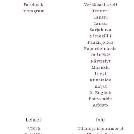
Facebook
Verkkoartikkeli
Instagram
Teatteri
Tanssi
Tanssi
Sarjakuva
Sámegillii
Pääkirjoitus
Paperilehdestä
Oulu2026
Näyttelyt
Musiikki
Levyt
Kuvataide
Kirjat
In English
Esitystaide
Arkisto
Lehdet
Info
4/2026
Tilaus ja irtonumerot