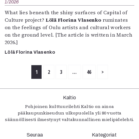
1/2026
What lies beneath the shiny surfaces of Capital of
Culture project?
Lölä Florina Vlasenko
ruminates
on the feelings of Oulu artists and cultural workers
on the ground level. [The article is written in March
2026.]
Lölä Florina Vlasenko
1
2
3
…
46
>
Kaltio
Pohjoinen kulttuurilehti Kaltio on ainoa
pääkaupunkiseudun ulkopuolella yli 80 vuotta
säännöllisesti ilmestynyt valtakunnallinen mielipidelehti.
Seuraa
Kategoriat