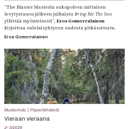
”The Blaster Masterin sukupolven mittaisen
levytystauon jälkeen julkaistu
Bring Me The Sun
yllättää myönteisesti”,
Eros Gomorralainen
kirjoittaa oululaisyhtyeen uudesta pitkäsoitosta.
Eros Gomorralainen
Mustarinda
Paperilehdestä
Vieraan vieraana
2–3/2026