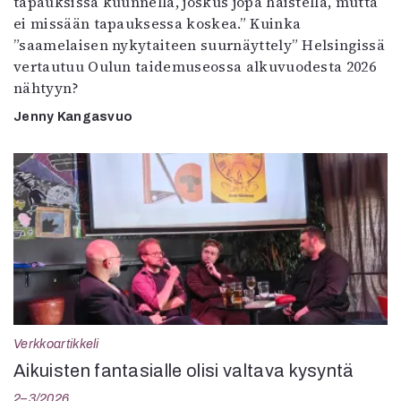
tapauksissa kuunnella, joskus jopa haistella, mutta
ei missään tapauksessa koskea.” Kuinka
”saamelaisen nykytaiteen suurnäyttely” Helsingissä
vertautuu Oulun taidemuseossa alkuvuodesta 2026
nähtyyn?
Jenny Kangasvuo
Verkkoartikkeli
Aikuisten fantasialle olisi valtava kysyntä
2–3/2026