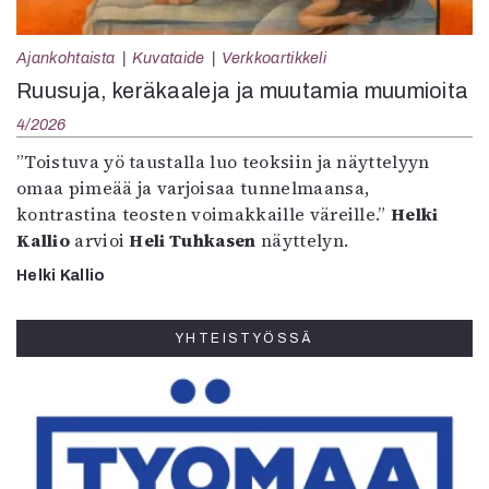
Ajankohtaista
Kuvataide
Verkkoartikkeli
Ruusuja, keräkaaleja ja muutamia muumioita
4/2026
”Toistuva yö taustalla luo teoksiin ja näyttelyyn
omaa pimeää ja varjoisaa tunnelmaansa,
kontrastina teosten voimakkaille väreille.”
Helki
Kallio
arvioi
Heli Tuhkasen
näyttelyn.
Helki Kallio
YHTEISTYÖSSÄ