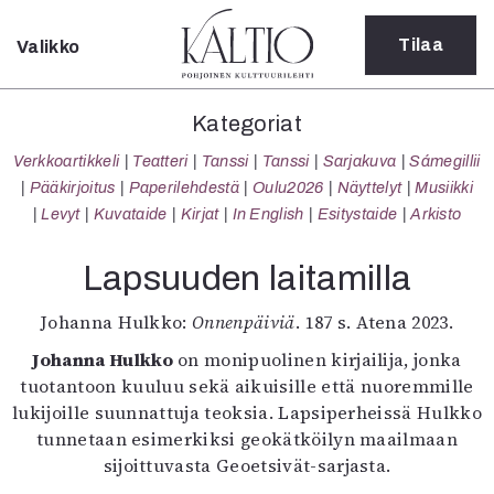
Tilaa
Valikko
Sulje
Kategoriat
Kategoriat
Verkkoartikkeli
Verkkoartikkeli
Teatteri
Tanssi
Tanssi
Sarjakuva
Sámegillii
Teatteri
Pääkirjoitus
Paperilehdestä
Oulu2026
Näyttelyt
Musiikki
Tanssi
Levyt
Kuvataide
Kirjat
In English
Esitystaide
Arkisto
Tanssi
Sarjakuva
Lapsuuden laitamilla
Sámegillii
Pääkirjoitus
Johanna Hulkko:
Onnenpäiviä
. 187 s. Atena 2023.
Paperilehdestä
Johanna Hulkko
on monipuolinen kirjailija, jonka
Oulu2026
tuotantoon kuuluu sekä aikuisille että nuoremmille
Näyttelyt
lukijoille suunnattuja teoksia. Lapsiperheissä Hulkko
Musiikki
tunnetaan esimerkiksi geokätköilyn maailmaan
Levyt
sijoittuvasta Geoetsivät-sarjasta.
Kuvataide