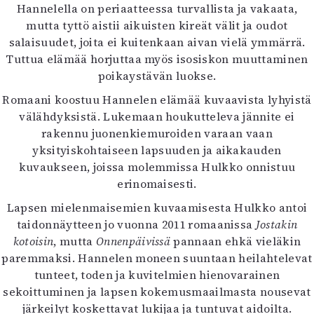
Hannelella on periaatteessa turvallista ja vakaata,
Mediatiedot
mutta tyttö aistii aikuisten kireät välit ja oudot
Kaltio ry
salaisuudet, joita ei kuitenkaan aivan vielä ymmärrä.
Tuttua elämää horjuttaa myös isosiskon muuttaminen
poikaystävän luokse.
Romaani koostuu Hannelen elämää kuvaavista lyhyistä
välähdyksistä. Lukemaan houkutteleva jännite ei
rakennu juonenkiemuroiden varaan vaan
yksityiskohtaiseen lapsuuden ja aikakauden
kuvaukseen, joissa molemmissa Hulkko onnistuu
erinomaisesti.
Lapsen mielenmaisemien kuvaamisesta Hulkko antoi
taidonnäytteen jo vuonna 2011 romaanissa
Jostakin
kotoisin
, mutta
Onnenpäivissä
pannaan ehkä vieläkin
paremmaksi. Hannelen moneen suuntaan heilahtelevat
tunteet, toden ja kuvitelmien hienovarainen
sekoittuminen ja lapsen kokemusmaailmasta nousevat
järkeilyt koskettavat lukijaa ja tuntuvat aidoilta.