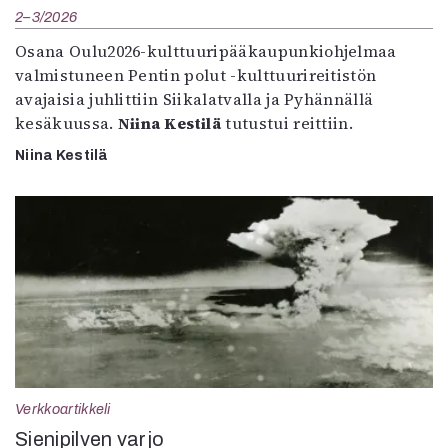
2–3/2026
Osana Oulu2026-kulttuuripääkaupunkiohjelmaa
valmistuneen Pentin polut -kulttuurireitistön
avajaisia juhlittiin Siikalatvalla ja Pyhännällä
kesäkuussa.
Niina Kestilä
tutustui reittiin.
Niina Kestilä
Verkkoartikkeli
Sienipilven varjo