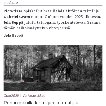
2–3/2026
Pietarissa opiskellut brasilialaislähtöinen taiteilija
Gabriel Gram
muutti Ouluun vuoden 2025 alkaessa.
Jela Seppä
jututti tatuoijana työskentelevää Gramia
tämän esikoisnäyttelyn yhteydessä.
Jela Seppä
Oulu2026
Verkkoartikkeli
Pentin poluilla kirjailijan jalanjäljillä