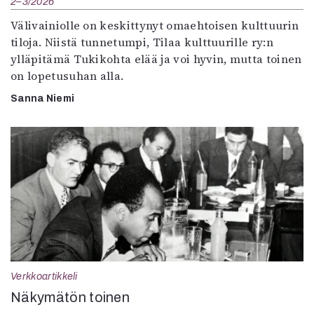
2–3/2026
Välivainiolle on keskittynyt omaehtoisen kulttuurin
tiloja. Niistä tunnetumpi, Tilaa kulttuurille ry:n
ylläpitämä Tukikohta elää ja voi hyvin, mutta toinen
on lopetusuhan alla.
Sanna Niemi
Verkkoartikkeli
Näkymätön toinen