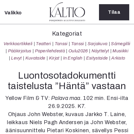
Tilaa
Valikko
Sulje
Kategoriat
Kategoriat
Verkkoartikkeli
Verkkoartikkeli
Teatteri
Tanssi
Tanssi
Sarjakuva
Sámegillii
Teatteri
Pääkirjoitus
Paperilehdestä
Oulu2026
Näyttelyt
Musiikki
Tanssi
Levyt
Kuvataide
Kirjat
In English
Esitystaide
Arkisto
Tanssi
Sarjakuva
Luontosotadokumentti
Sámegillii
taistelusta ”Häntä” vastaan
Pääkirjoitus
Paperilehdestä
Yellow Film & TV:
Palava maa
. 102 min. Ensi-ilta
Oulu2026
26.9.2025. K7.
Näyttelyt
Ohjaus John Webster, kuvaus Jarkko T. Laine,
Musiikki
Levyt
leikkaus Niels Pagh Andersen ja John Webster,
Kuvataide
äänisuunnittelu Pietari Koskinen, sävellys Pessi