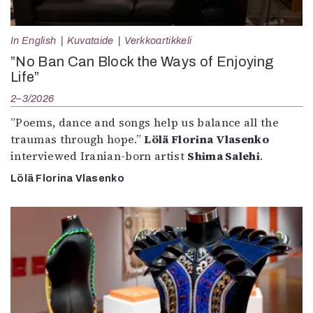
In English
Kuvataide
Verkkoartikkeli
”No Ban Can Block the Ways of Enjoying
Life”
2–3/2026
”Poems, dance and songs help us balance all the
traumas through hope.”
Lölä Florina Vlasenko
interviewed Iranian-born artist
Shima Salehi
.
Lölä Florina Vlasenko