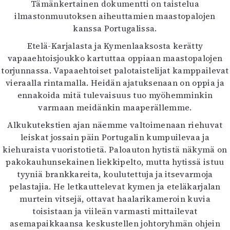
Tämänkertainen dokumentti on taistelua
Mediatiedot
ilmastonmuutoksen aiheuttamien maastopalojen
Kaltio ry
kanssa Portugalissa.
Etelä-Karjalasta ja Kymenlaaksosta kerätty
vapaaehtoisjoukko kartuttaa oppiaan maastopalojen
torjunnassa. Vapaaehtoiset palotaistelijat kamppailevat
vieraalla rintamalla. Heidän ajatuksenaan on oppia ja
ennakoida mitä tulevaisuus tuo myöhemminkin
varmaan meidänkin maaperällemme.
Alkukutekstien ajan näemme valtoimenaan riehuvat
leiskat jossain päin Portugalin kumpuilevaa ja
kiehuraista vuoristotietä. Paloauton hytistä näkymä on
pakokauhunsekainen liekkipelto, mutta hytissä istuu
tyyniä brankkareita, koulutettuja ja itsevarmoja
pelastajia. He letkauttelevat kymen ja eteläkarjalan
murtein vitsejä, ottavat haalarikameroin kuvia
toisistaan ja viileän varmasti mittailevat
asemapaikkaansa keskustellen johtoryhmän ohjein