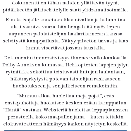
dokumentti on tähän nähden yllättävän tyyni,
pidäkkeetön jälkiselittelylle saati ylidramatisoinnille.
Kun katsojalle annetaan tilaa oivaltaa ja hahmottaa
alati vaaniva vaara, hän hengähtää myös lopen
uupuneen palotaistelijan haalarikameran kanssa
selvitystä kamppailusta. Näkyy pilvetön taivas ja taas
linnut visertävät jossain taustalla.
Dokumentin immersiivisyys ilmenee valkokankaalla
Dolby Atmoksen kumussa. Helikopterien lapojen jylyn
rytmiikka sekoittuu toistuvasti lintujen laulantaan,
häkämyrkytystä potevan taistelijan raskaaseen
huohotukseen ja sen jälkeiseen remakointiin.
”Minnuu alkaa huolettaa mejä pojat”, eräs
ensiapuhoitaja huokaisee kesken erään kamppailun
”Häntä” vastaan. Websteriä huolettaa loppuplanssien
perusteella koko maapallon jama – kuten teitäkin
elokuvateatterin hämäryys kaiken näytetyn keskellä.