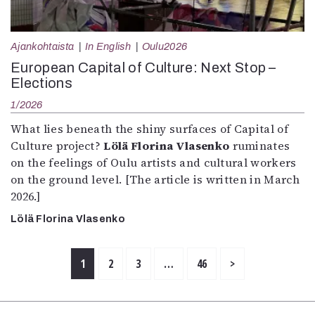
Ajankohtaista
In English
Oulu2026
European Capital of Culture: Next Stop –
Elections
1/2026
What lies beneath the shiny surfaces of Capital of
Culture project?
Lölä Florina Vlasenko
ruminates
on the feelings of Oulu artists and cultural workers
on the ground level. [The article is written in March
2026.]
Lölä Florina Vlasenko
1
2
3
…
46
>