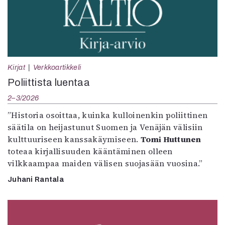
Kirjat
Verkkoartikkeli
Poliittista luentaa
2–3/2026
”Historia osoittaa, kuinka kulloinenkin poliittinen
säätila on heijastunut Suomen ja Venäjän välisiin
kulttuuriseen kanssakäymiseen.
Tomi Huttunen
toteaa kirjallisuuden kääntäminen olleen
vilkkaampaa maiden välisen suojasään vuosina.”
Juhani Rantala