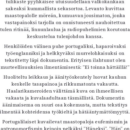
tulikaste pyyhkäisee utuisuudellaan valkokankaan
sakeaksi kummallista sekasortoa. Levanto kuvittaa
maastopalolle möreän, kumuavan jousimaton, jonka
vastapainoksi tarjolla on onnistuneesti nauhoitettua
tulen ritinää, linnunlaulua ja radiopuhelimien korutonta
keskustelua tulenjohdon kanssa.
Henkilöiden välinen puhe portugaliksi, haparoivaksi
työenglanniksi ja helkkyväksi murrelohkaisuksi on
tekstitetty läpi dokumentin. Erityisen ilahtunut olen
murteellisuuksien ilmentämisestä: ”Ei toinna hättäillä!”
Huoliteltu leikkaus ja äänityöskentely luovat kauhun
keskelle tasapainoa ja rikkumatonta vakautta.
Haalarikameroiden välittämä kuva on ihmeellisen
vakaata ja kuvalaadultaan täsmällistä. Dokumentin
äänimaisema on suuri osa kokemusta, mutta tekstitys
ilmentää kohteidensa työkieltä ja hätääntymättömyyttä.
Portugalilaiset kuvailevat maastopaloja eufemismin ja
antropomorfismin keinoin pelkäksi ”Häneksi”. ”Hän” on