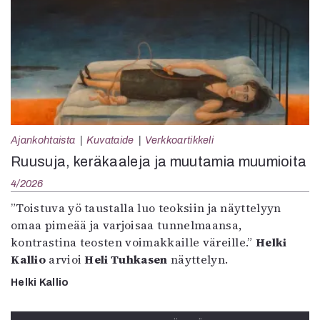
Ajankohtaista
Kuvataide
Verkkoartikkeli
Ruusuja, keräkaaleja ja muutamia muumioita
4/2026
”Toistuva yö taustalla luo teoksiin ja näyttelyyn
omaa pimeää ja varjoisaa tunnelmaansa,
kontrastina teosten voimakkaille väreille.”
Helki
Kallio
arvioi
Heli Tuhkasen
näyttelyn.
Helki Kallio