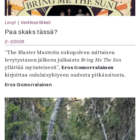
Levyt
Verkkoartikkeli
Paa skaks tässä?
2–3/2026
”The Blaster Masterin sukupolven mittaisen
levytystauon jälkeen julkaistu
Bring Me The Sun
yllättää myönteisesti”,
Eros Gomorralainen
kirjoittaa oululaisyhtyeen uudesta pitkäsoitosta.
Eros Gomorralainen