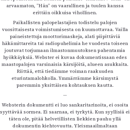
arvaamaton, ”Hän” on vaarallinen ja tuulen kanssa
erittäin oikkuisa vihollinen.
Paikallisten palopelastajien todistelu palojen
vuosittaisesta voimistumisesta on kuumottavaa. Vailla
paineistettuja moottorimaskeja, alati piipittäviä
häkämittareita tai radiopuhelimia he vuodesta toiseen
joutuvat torjumaan ilmastonmuutoksen pahentamia
hyökkäyksiä. Webster ei kuvaa dokumentissaan edes
maastopalojen varsinaisia kärsijöitä, alueen asukkaita.
Riittää, että tiedämme voiman raakuuden
eturintamalohkolla. Ymmärrämme kärsimystä
paremmin yksittäisen kohtauksen kautta.
—
Websterin dokumentti ei luo sankaritarinoita, ei osoita
syyttävää sormea. Ei saarnaa, ei tyrkytä. Kun syyllisiä ei
täten ole, pitää helvetillisten liekkien pauhu yllä
dokumentin kiehtovuutta. Yleismaailmaltaan