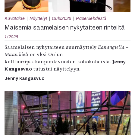
Kuvataide
Näyttelyt
Oulu2026
Paperilehdestä
Maisemia saamelaisen nykytaiteen rinteiltä
1/2026
Saamelaisen nykytaiteen suurnäyttely
Eanangiella –
Maan kieli
on yksi Oulun
kulttuuripääkaupunkivuoden kohokohdista.
Jenny
Kangasvuo
tutustui näyttelyyn.
Jenny Kangasvuo