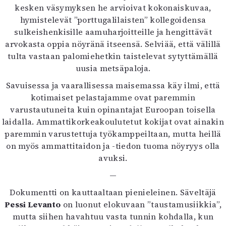
kesken väsymyksen he arvioivat kokonaiskuvaa,
hymistelevät ”porttugalilaisten” kollegoidensa
sulkeishenkisille aamuharjoitteille ja hengittävät
arvokasta oppia nöyränä itseensä. Selviää, että välillä
tulta vastaan palomiehetkin taistelevat sytyttämällä
uusia metsäpaloja.
Savuisessa ja vaarallisessa maisemassa käy ilmi, että
kotimaiset pelastajamme ovat paremmin
varustautuneita kuin opinantajat Euroopan toisella
laidalla. Ammattikorkeakoulutetut kokijat ovat ainakin
paremmin varustettuja työkamppeiltaan, mutta heillä
on myös ammattitaidon ja -tiedon tuoma nöyryys olla
avuksi.
—
Dokumentti on kauttaaltaan pienieleinen. Säveltäjä
Pessi Levanto
on luonut elokuvaan ”taustamusiikkia”,
mutta siihen havahtuu vasta tunnin kohdalla, kun