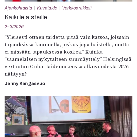
Ajankohtaista
Kuvataide
Verkkoartikkeli
Kaikille aisteille
2–3/2026
”Yleisesti ottaen taidetta pitää vain katsoa, joissain
tapauksissa kuunnella, joskus jopa haistella, mutta
ei missään tapauksessa koskea.” Kuinka
”saamelaisen nykytaiteen suurnäyttely” Helsingissä
vertautuu Oulun taidemuseossa alkuvuodesta 2026
nähtyyn?
Jenny Kangasvuo