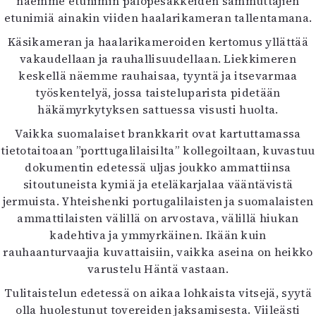
näemme etunimin palopesäkkeiden sammuttajien
etunimiä ainakin viiden haalarikameran tallentamana.
Käsikameran ja haalarikameroiden kertomus yllättää
vakaudellaan ja rauhallisuudellaan. Liekkimeren
keskellä näemme rauhaisaa, tyyntä ja itsevarmaa
työskentelyä, jossa taisteluparista pidetään
häkämyrkytyksen sattuessa visusti huolta.
Vaikka suomalaiset brankkarit ovat kartuttamassa
tietotaitoaan ”porttugalilaisilta” kollegoiltaan, kuvastuu
dokumentin edetessä uljas joukko ammattiinsa
sitoutuneista kymiä ja eteläkarjalaa vääntävistä
jermuista. Yhteishenki portugalilaisten ja suomalaisten
ammattilaisten välillä on arvostava, välillä hiukan
kadehtiva ja ymmyrkäinen. Ikään kuin
rauhaanturvaajia kuvattaisiin, vaikka aseina on heikko
varustelu Häntä vastaan.
Tulitaistelun edetessä on aikaa lohkaista vitsejä, syytä
olla huolestunut tovereiden jaksamisesta. Viileästi