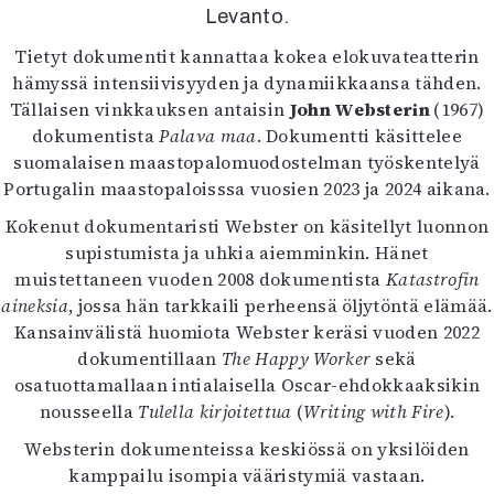
Kirjat
Levanto.
In English
Tietyt dokumentit kannattaa kokea elokuvateatterin
Esitystaide
hämyssä intensiivisyyden ja dynamiikkaansa tähden.
Arkisto
Tällaisen vinkkauksen antaisin
John Websterin
(1967)
dokumentista
Palava maa
. Dokumentti käsittelee
Lehdet
suomalaisen maastopalomuodostelman työskentelyä
4/2026
Portugalin maastopaloisssa vuosien 2023 ja 2024 aikana.
2–3/2026
Kokenut dokumentaristi Webster on käsitellyt luonnon
1/2026
supistumista ja uhkia aiemminkin. Hänet
6/2025
muistettaneen vuoden 2008 dokumentista
Katastrofin
5/2025 saame
aineksia
, jossa hän tarkkaili perheensä öljytöntä elämää.
5/2025
Kansainvälistä huomiota Webster keräsi vuoden 2022
Lehtiarkisto
dokumentillaan
The Happy Worker
sekä
osatuottamallaan intialaisella Oscar-ehdokkaaksikin
Info
nousseella
Tulella kirjoitettua
(
Writing with Fire
).
Tilaus ja irtonumerot
Websterin dokumenteissa keskiössä on yksilöiden
Yhteistyössä
kamppailu isompia vääristymiä vastaan.
Toimitus