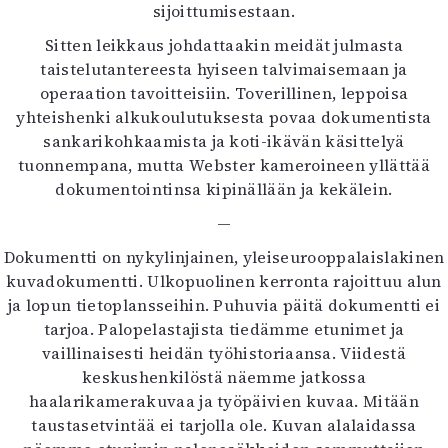
sijoittumisestaan.
Sitten leikkaus johdattaakin meidät julmasta
taistelutantereesta hyiseen talvimaisemaan ja
operaation tavoitteisiin. Toverillinen, leppoisa
yhteishenki alkukoulutuksesta povaa dokumentista
sankarikohkaamista ja koti-ikävän käsittelyä
tuonnempana, mutta Webster kameroineen yllättää
dokumentointinsa kipinällään ja kekälein.
—
Dokumentti on nykylinjainen, yleiseurooppalaislakinen
kuvadokumentti. Ulkopuolinen kerronta rajoittuu alun
ja lopun tietoplansseihin. Puhuvia päitä dokumentti ei
tarjoa. Palopelastajista tiedämme etunimet ja
vaillinaisesti heidän työhistoriaansa. Viidestä
keskushenkilöstä näemme jatkossa
haalarikamerakuvaa ja työpäivien kuvaa. Mitään
taustasetvintää ei tarjolla ole. Kuvan alalaidassa