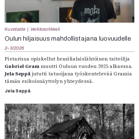
Kuvataide
Verkkoartikkeli
Oulun hiljaisuus mahdollistajana luovuudelle
2–3/2026
Pietarissa opiskellut brasilialaislähtöinen taiteilija
Gabriel Gram
muutti Ouluun vuoden 2025 alkaessa.
Jela Seppä
jututti tatuoijana työskentelevää Gramia
tämän esikoisnäyttelyn yhteydessä.
Jela Seppä