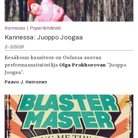
Kannessa
Paperilehdestä
Kannessa: Juoppo Joogaa
2–3/2026
Kesäkuun kansiteos on Oulussa asuvan
performanssitaiteilija
Olga Prokhorovan
”Juoppo
Joogaa”.
Paavo J. Heinonen