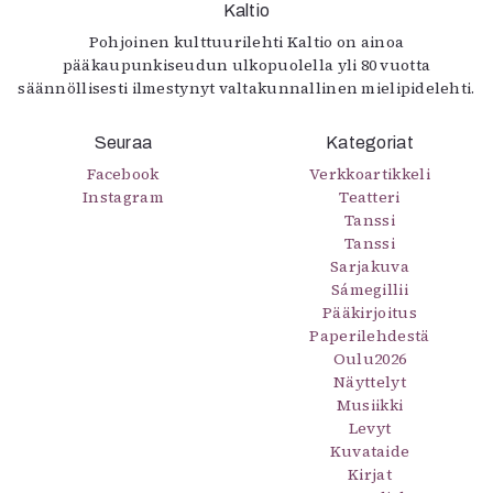
Kaltio
Pohjoinen kulttuurilehti Kaltio on ainoa
pääkaupunkiseudun ulkopuolella yli 80 vuotta
säännöllisesti ilmestynyt valtakunnallinen mielipidelehti.
Seuraa
Kategoriat
Facebook
Verkkoartikkeli
Instagram
Teatteri
Tanssi
Tanssi
Sarjakuva
Sámegillii
Pääkirjoitus
Paperilehdestä
Oulu2026
Näyttelyt
Musiikki
Levyt
Kuvataide
Kirjat