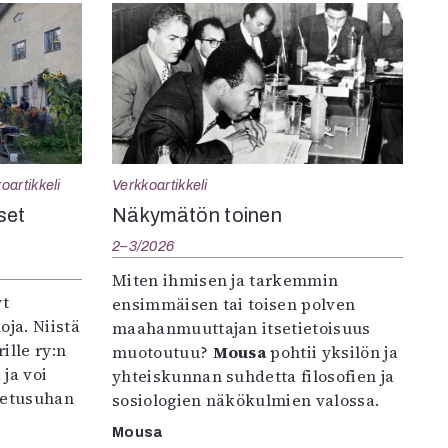
oartikkeli
Verkkoartikkeli
set
Näkymätön toinen
2–3/2026
Miten ihmisen ja tarkemmin
yt
ensimmäisen tai toisen polven
oja. Niistä
maahanmuuttajan itsetietoisuus
ille ry:n
muotoutuu?
Mousa
pohtii yksilön ja
ja voi
yhteiskunnan suhdetta filosofien ja
petusuhan
sosiologien näkökulmien valossa.
Mousa