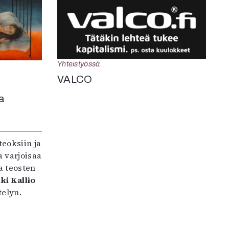
Yhteistyössä
VALCO
a
teoksiin ja
 varjoisaa
a teosten
ki Kallio
elyn.