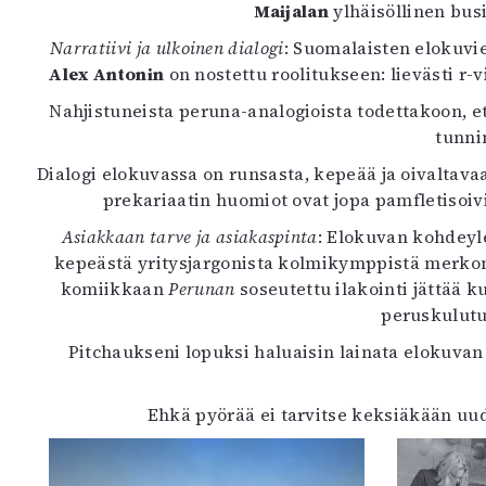
Maijalan
ylhäisöllinen bus
Narratiivi ja ulkoinen dialogi
: Suomalaisten elokuvie
Alex Antonin
on nostettu roolitukseen: lievästi r-
Nahjistuneista peruna-analogioista todettakoon, e
tunni
Dialogi elokuvassa on runsasta, kepeää ja oivaltava
prekariaatin huomiot ovat jopa pamfletisoiv
Asiakkaan tarve ja asiakaspinta
: Elokuvan kohdeyle
kepeästä yritysjargonista kolmikymppistä merkon
komiikkaan
Perunan
soseutettu ilakointi jättää k
peruskulutus
Pitchaukseni lopuksi haluaisin lainata elokuvan
Ehkä pyörää ei tarvitse keksiäkään uud