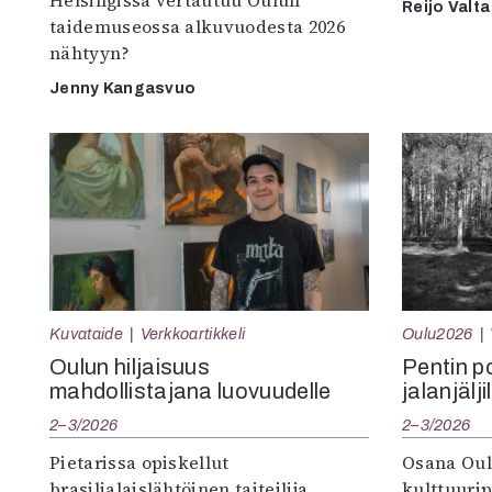
Helsingissä vertautuu Oulun
Reijo Valta
taidemuseossa alkuvuodesta 2026
nähtyyn?
Jenny Kangasvuo
Kuvataide
Verkkoartikkeli
Oulu2026
Oulun hiljaisuus
Pentin pol
mahdollistajana luovuudelle
jalanjälji
2–3/2026
2–3/2026
Pietarissa opiskellut
Osana Oul
brasilialaislähtöinen taiteilija
kulttuuri