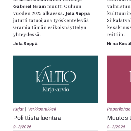
Gabriel Gram
muutti Ouluun
valmistun
vuoden 2025 alkaessa.
Jela Seppä
kulttuurire
jututti tatuoijana työskentelevää
Siikalatva
Gramia tämän esikoisnäyttelyn
kesäkuus
yhteydessä.
reittiin.
Jela Seppä
Niina Kesti
Kirjat
Verkkoartikkeli
Paperilehde
Poliittista luentaa
Muutos t
2–3/2026
2–3/2026