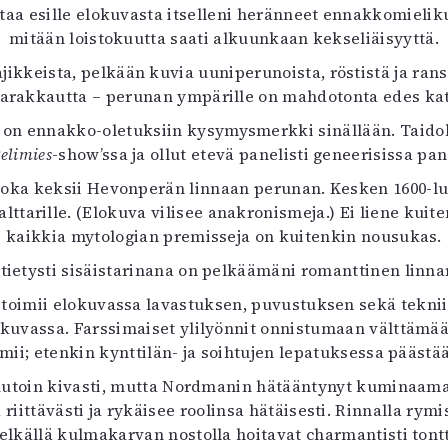
ostaa esille elokuvasta itselleni heränneet ennakkomielik
uvataide
Kirjat
mitään loistokuutta saati alkuunkaan kekseliäisyyttä.
n English
kkeista, pelkään kuvia uuniperunoista, röstistä ja rans
sitystaide
narakkautta – perunan ympärille on mahdotonta edes kat
Arkisto
n ennakko-oletuksiin kysymysmerkki sinällään. Taidokas
elimies
-show’ssa ja ollut etevä panelisti geneerisissa pa
oka keksii Hevonperän linnaan perunan. Kesken 1600-lu
arille. (Elokuva vilisee anakronismeja.) Ei liene kuite
kaikkia mytologian premisseja on kuitenkin nousukas.
: tietysti sisäistarinana on pelkäämäni romanttinen linn
ö toimii elokuvassa lavastuksen, puvustuksen sekä teknii
kuvassa. Farssimaiset ylilyönnit onnistumaan välttämää
oimii; etenkin kynttilän- ja soihtujen lepatuksessa pää
muutoin kivasti, mutta Nordmanin hätääntynyt kuminaa
iittävästi ja rykäisee roolinsa hätäisesti. Rinnalla rym
elkällä kulmakarvan nostolla hoitavat charmantisti tont