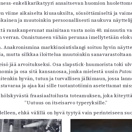
iness-enkelikarikatyyri ansaitsevan huomion huolettomu
n viime aikaiselta kiusauksilta, sössöttämiseltä ja vaime
vikainen ja muutoinkin persoonallisesti naukuva näytteli
ttä ranskanperunat mainitaan vasta noin 40. minuutin vai
n verran. Onnistuneen vähän perunaa imellytetään elok
a. Anakronismina markkinointislangi soituu hyvin näyttel
ia, mutta silkkaa iloittelua muutoinkin sanavarastoltaa
isö jää arvoitukseksi. Osa slapstick-huumorista toki ul
omia ja osa sitä kansanosaa, jonka mielestä uusin
Putou
uitenkin hyvän, tutun ja turvallisen jälkimaun, jossa lann
tavaraa ja ajaa kai sille tuotantotiimin asetettamat missi
 hölskyvästä fraasiaaltoilusta toteamuksen, joka kitey
”Uutuus on itseisarvo typeryksille.”
elleen, ehkä välillä on hyvä tyytyä vain perinteiseen s