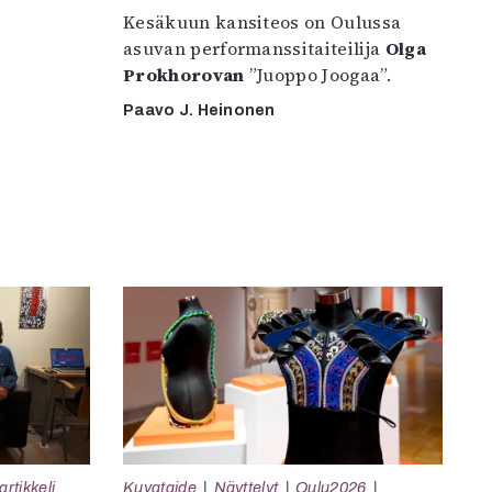
Kesäkuun kansiteos on Oulussa
asuvan performanssitaiteilija
Olga
Prokhorovan
”Juoppo Joogaa”.
Paavo J. Heinonen
rtikkeli
Kuvataide
Näyttelyt
Oulu2026