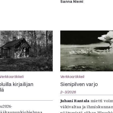
Sanna Niemi
Verkkoartikkeli
Verkkoartikkeli
uilla kirjailijan
Sienipilven varjo
llä
2–3/2026
Juhani Rantala
mietti voi
u2026-
väkivaltaa ja ihmiskunna
pääkaupunkiohjelmaa
päätymistä siihen Hirosh