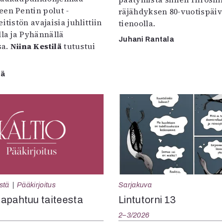
een Pentin polut -
räjähdyksen 80-vuotispäi
itistön avajaisia juhlittiin
tienoolla.
lla ja Pyhännällä
Juhani Rantala
sa.
Niina Kestilä
tutustui
lä
Sarjakuva
stä
Pääkirjoitus
Lintutorni 13
apahtuu taiteesta
2–3/2026