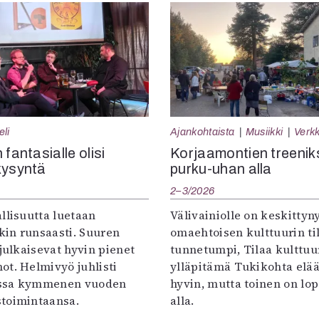
eli
Ajankohtaista
Musiikki
Verkk
 fantasialle olisi
Korjaamontien treenik
kysyntä
purku-uhan alla
2–3/2026
llisuutta luetaan
Välivainiolle on keskittyn
in runsaasti. Suuren
omaehtoisen kulttuurin til
 julkaisevat hyvin pienet
tunnetumpi, Tilaa kulttuur
ot. Helmivyö juhlisti
ylläpitämä Tukikohta elää 
ssa kymmenen vuoden
hyvin, mutta toinen on lo
toimintaansa.
alla.