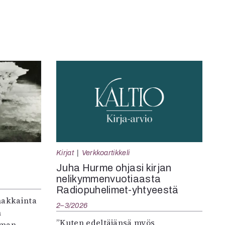
Kirjat
Verkkoartikkeli
Juha Hurme ohjasi kirjan
nelikymmenvuotiaasta
Radiopuhelimet-yhtyeestä
makkainta
2–3/2026
n
”Kuten edeltäjänsä myös
iman