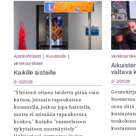
Ajankohtaista
Kuvataide
Verkkoartikk
Verkkoartikkeli
Aikuisten
valtava 
Kaikille aisteille
2–3/2026
2–3/2026
Genrekirja
”Yleisesti ottaen taidetta pitää vain
Suomessak
katsoa, joissain tapauksissa
osan siitä
kuunnella, joskus jopa haistella,
kustantam
mutta ei missään tapauksessa
toukokuu
koskea.” Kuinka ”saamelaisen
kustannus
nykytaiteen suurnäyttely”