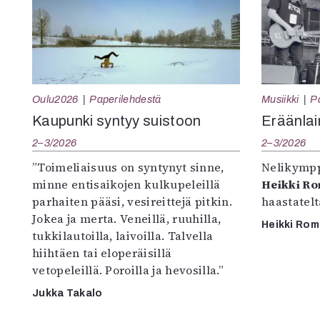
Oulu2026
Paperilehdestä
Musiikki
P
Kaupunki syntyy suistoon
Eräänlai
2–3/2026
2–3/2026
”Toimeliaisuus on syntynyt sinne,
Nelikympp
minne entisaikojen kulkupeleillä
Heikki R
parhaiten pääsi, vesireittejä pitkin.
haastatel
Jokea ja merta. Veneillä, ruuhilla,
Heikki Ro
tukkilautoilla, laivoilla. Talvella
hiihtäen tai eloperäisillä
vetopeleillä. Poroilla ja hevosilla.”
Jukka Takalo