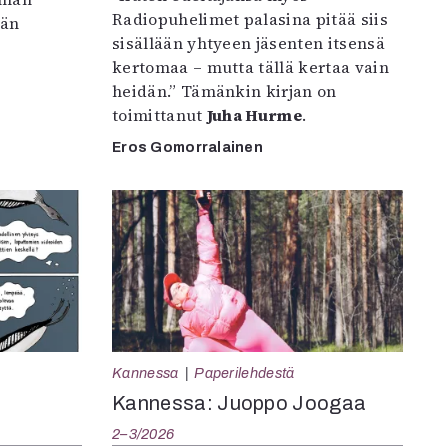
Radiopuhelimet palasina pitää siis
vän
sisällään yhtyeen jäsenten itsensä
kertomaa – mutta tällä kertaa vain
heidän.” Tämänkin kirjan on
toimittanut
Juha Hurme
.
Eros Gomorralainen
Kannessa
Paperilehdestä
Kannessa: Juoppo Joogaa
2–3/2026