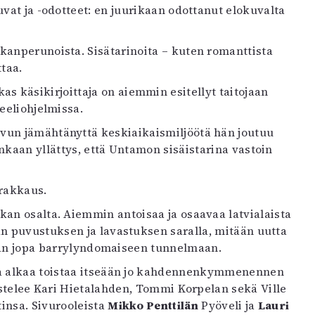
uvat ja -odotteet: en juurikaan odottanut elokuvalta
kanperunoista. Sisätarinoita – kuten romanttista
taa.
 käsikirjoittaja on aiemmin esitellyt taitojaan
neeliohjelmissa.
vun jämähtänyttä keskiaikaismiljöötä hän joutuu
nkaan yllättys, että Untamon sisäistarina vastoin
arakkaus.
kan osalta. Aiemmin antoisaa ja osaavaa latvialaista
n puvustuksen ja lavastuksen saralla, mitään uutta
stään jopa barrylyndomaiseen tunnelmaan.
ma alkaa toistaa itseään jo kahdennenkymmenennen
istelee Kari Hietalahden, Tommi Korpelan sekä Ville
tinsa. Sivurooleista
Mikko Penttilän
Pyöveli ja
Lauri