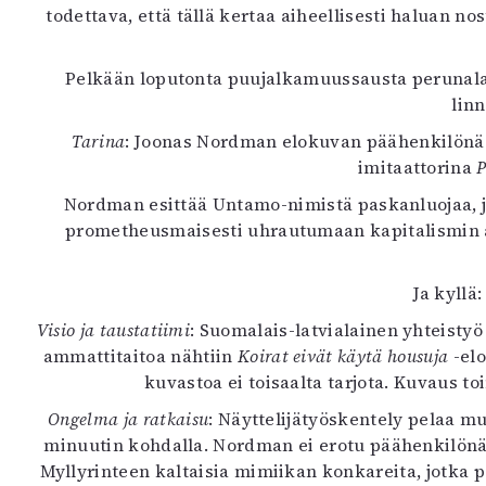
todettava, että tällä kertaa aiheellisesti haluan n
K
I
Pelkään loputonta puujalkamuussausta perunalaji
E
lin
Tarina
: Joonas Nordman elokuvan päähenkilönä o
imitaattorina
P
Nordman esittää Untamo-nimistä paskanluojaa, j
prometheusmaisesti uhrautumaan kapitalismin altt
Ja kyllä
Visio ja taustatiimi
: Suomalais-latvialainen yhteisty
ammattitaitoa nähtiin
Koirat eivät käytä housuja
-elo
kuvastoa ei toisaalta tarjota. Kuvaus t
Ongelma ja ratkaisu
: Näyttelijätyöskentely pelaa 
minuutin kohdalla. Nordman ei erotu päähenkilönä r
Myllyrinteen kaltaisia mimiikan konkareita, jotka p