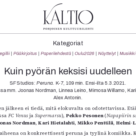
tegoriat
Lehdet
Info
Kategoriat
koartikkeli
4/2026
Tilaus j
illii
Pääkirjoitus
Paperilehdestä
Oulu2026
Näyttelyt
Musiikki
Teatteri
2–3/2026
irtonume
Tanssi
1/2026
Yhteistyö
Kuin pyörän keksisi uudelleen
Tanssi
6/2025
Toimitu
arjakuva
5/2025 saame
Mediatie
SF Studios:
Peruna
. K-7, 109 min. Ensi-ilta 5.3.2021.
ámegillii
5/2025
Kaltio r
sa mm. Joonas Nordman, Linnea Leino, Mimosa Willamo, Kari H
äkirjoitus
Lehtiarkisto
Alex Antonin.
erilehdestä
jälkeen ei tiedä, mitä elokuvalta on odotettavissa. Etäis
Oulu2026
ssa
FC Venus
ja
Supermarsu
),
Pekko Pesonen
(
Napapiirin s
Näyttelyt
oonas Nordman
,
Kari Hietalahti
,
Mikko Penttilä
,
Helmi-
Musiikki
 aiheena on konkreettisesti peruna ja tyylinä komiikka. 
Levyt