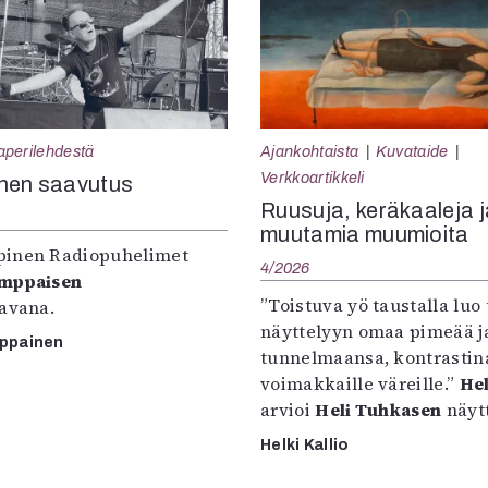
aperilehdestä
Ajankohtaista
Kuvataide
Verkkoartikkeli
nen saavutus
Ruusuja, keräkaaleja j
muutamia muumioita
inen Radiopuhelimet
4/2026
omppaisen
”Toistuva yö taustalla luo 
tavana.
näyttelyyn omaa pimeää ja
mppainen
tunnelmaansa, kontrastin
voimakkaille väreille.”
Hel
arvioi
Heli Tuhkasen
näytt
Helki Kallio