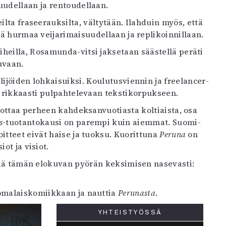
udellaan ja rentoudellaan.
ilta fraseerauksilta, vältytään. Ilahduin myös, että
jä hurmaa veijarimaisuudellaan ja replikoinnillaan.
heilla, Rosamunda-vitsi jaksetaan säästellä peräti
uvaan.
ijöiden lohkaisuiksi. Koulutusviennin ja freelancer-
n rikkaasti pulpahtelevaan tekstikorpukseen.
vottaa perheen kahdeksanvuotiasta koltiaista, osa
s
-tuotantokausi on parempi kuin aiemmat. Suomi-
oitteet eivät haise ja tuoksu. Kuorittuna
Peruna
on
ot ja visiot.
ttää tämän elokuvan pyörän keksimisen nasevasti:
uomalaiskomiikkaan ja nauttia
Perunasta
.
YHTEISTYÖSSÄ