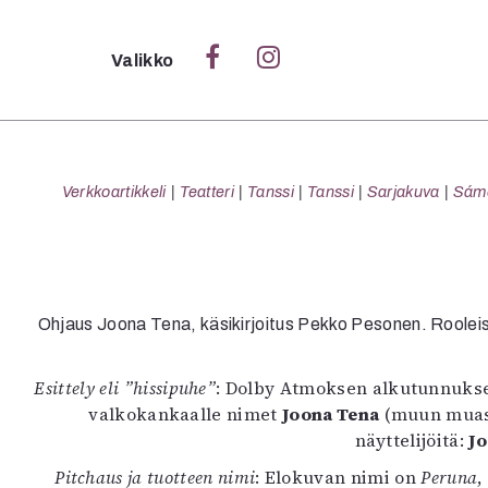
Sulje
Valikko
Ka
Verk
Verkkoartikkeli
Teatteri
Tanssi
Tanssi
Sarjakuva
Sámeg
S
S
Ohjaus Joona Tena, käsikirjoitus Pekko Pesonen. Rooleis
Pä
Pap
Esittely eli ”hissipuhe”
: Dolby Atmoksen alkutunnuksen 
valkokankaalle nimet
Joona Tena
(muun mua
näyttelijöitä:
J
Pitchaus ja tuotteen nimi
: Elokuvan nimi on
Peruna
,