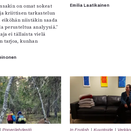
:ssakin on omat sokeat
Emilia Laatikainen
ja kriittisen tarkastelun
a eiköhän niistäkin saada
la perusteltua analyysiä.”
ja ei tällaista vielä
n tarjoa, kunhan
einonen
Paperilehdestä
In English
Kuvataide
Verkkoa