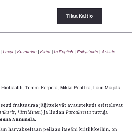
Tilaa
Kaltio
a
Levyt
Kuvataide
Kirjat
In English
Esitystaide
Arkisto
rot
ssä
s
dot
y
ietalahti, Tommi Korpela, Mikko Penttilä, Lauri Maijala,
esti fraktuuraa jäljittelevät avaustekstit esittelevät
ankarit
,
Jättiläinen
) ja liudan
Putouksesta
tuttuja
Leena Nummela
.
Kun harvakseltaan peilaan itseäni kritiikkeihin, on