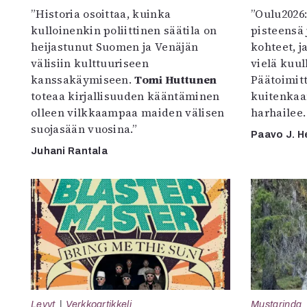
”Historia osoittaa, kuinka
”Oulu2026
kulloinenkin poliittinen säätila on
pisteensä 
heijastunut Suomen ja Venäjän
kohteet, j
välisiin kulttuuriseen
vielä kuul
kanssakäymiseen.
Tomi Huttunen
Päätoimitta
toteaa kirjallisuuden kääntäminen
kuitenkaa
olleen vilkkaampaa maiden välisen
harhailee.
suojasään vuosina.”
Paavo J. H
Juhani Rantala
Levyt
Verkkoartikkeli
Mustarinda