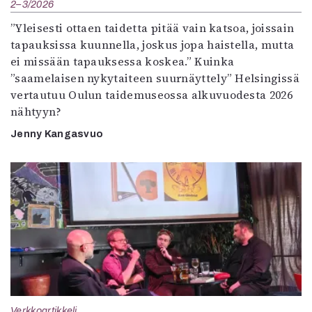
2–3/2026
”Yleisesti ottaen taidetta pitää vain katsoa, joissain
tapauksissa kuunnella, joskus jopa haistella, mutta
ei missään tapauksessa koskea.” Kuinka
”saamelaisen nykytaiteen suurnäyttely” Helsingissä
vertautuu Oulun taidemuseossa alkuvuodesta 2026
nähtyyn?
Jenny Kangasvuo
Verkkoartikkeli