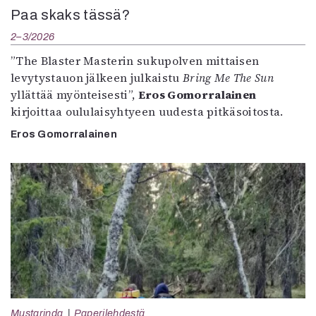
Paa skaks tässä?
2–3/2026
”The Blaster Masterin sukupolven mittaisen
levytystauon jälkeen julkaistu
Bring Me The Sun
yllättää myönteisesti”,
Eros Gomorralainen
kirjoittaa oululaisyhtyeen uudesta pitkäsoitosta.
Eros Gomorralainen
Mustarinda
Paperilehdestä