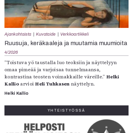
Ajankohtaista
Kuvataide
Verkkoartikkeli
Ruusuja, keräkaaleja ja muutamia muumioita
4/2026
”Toistuva yö taustalla luo teoksiin ja näyttelyyn
omaa pimeää ja varjoisaa tunnelmaansa,
kontrastina teosten voimakkaille väreille.”
Helki
Kallio
arvioi
Heli Tuhkasen
näyttelyn.
Helki Kallio
YHTEISTYÖSSÄ