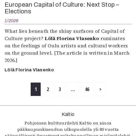
European Capital of Culture: Next Stop –
Elections
1/2026
What lies beneath the shiny surfaces of Capital of
Culture project?
Lölä Florina Vlasenko
ruminates
on the feelings of Oulu artists and cultural workers
on the ground level. [The article is written in March
2026.]
Lölä Florina Vlasenko
1
2
3
…
46
>
Kaltio
Pohjoinen kulttuurilehti Kaltio on ainoa
pääkaupunkiseudun ulkopuolella yli 80 vuotta
säännöllisesti ilmestynyt valtakunnallinen mielipidelehti.