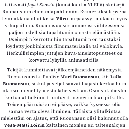
taitavasti
Jopet Show’n
(kuusi kautta YLEllä) sketsejä
Ruonansuun elämäntapahtumiin. Esimerkiksi lapsena
lemmikkinä ollut kissa
Viiru
on päässyt mukaan myös
tv-hupailuun. Ruonansuu siis ammensi viihteeseensä
paljon todellisia tapahtumia omasta elämästään.
Useimpiin kerrottuihin tapahtumiin on taustaksi
löydetty jonkinlaista filmimateriaalia tai valokuvia.
Herkullisimpien juttujen kuva-aineistopuutteet on
korvattu lyhyillä animaatioilla.
Tekijät kunnioittavat jälkeenjääneiden näkemystä
Ruonansuusta. Puoliso
Mari Ruonansuu
, äiti
Laila
Ruonansuu
, siskot ja veljet saavat laajasti kertoa liian
aikaisin menehtyneestä läheisestään. Osin sukulaisten
kertomat tulkinnat tuntuvat menevän liian pitkälle.
Toisen pään sisään ei pääse, vaikka kyseessä olisi
samaa verta oleva ihminen. Tällaista ylitulkintaa
mielestäni on ajatus, että Ruonansuu olisi halunnut olla
Vesa-Matti Loirin
kaltainen monien eri taiteenalojen