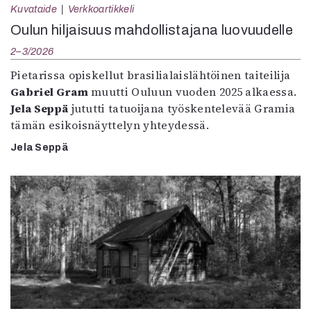
Kuvataide
Verkkoartikkeli
Oulun hiljaisuus mahdollistajana luovuudelle
2–3/2026
Pietarissa opiskellut brasilialaislähtöinen taiteilija
Gabriel Gram
muutti Ouluun vuoden 2025 alkaessa.
Jela Seppä
jututti tatuoijana työskentelevää Gramia
tämän esikoisnäyttelyn yhteydessä.
Jela Seppä