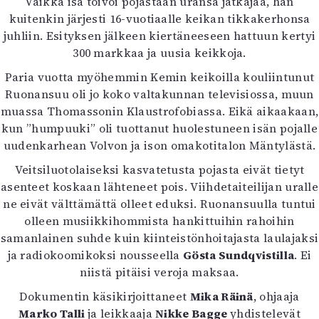
Vaikka isä toivoi pojastaan uransa jatkajaa, hän
Mediatiedot
kuitenkin järjesti 16-vuotiaalle keikan tikkakerhonsa
Kaltio ry
juhliin. Esityksen jälkeen kiertäneeseen hattuun kertyi
300 markkaa ja uusia keikkoja.
Paria vuotta myöhemmin Kemin keikoilla kouliintunut
Ruonansuu oli jo koko valtakunnan televisiossa, muun
muassa Thomassonin Klaustrofobiassa. Eikä aikaakaan,
kun ”humpuuki” oli tuottanut huolestuneen isän pojalle
uudenkarhean Volvon ja ison omakotitalon Mäntylästä.
Veitsiluotolaiseksi kasvatetusta pojasta eivät tietyt
asenteet koskaan lähteneet pois. Viihdetaiteilijan uralle
ne eivät välttämättä olleet eduksi. Ruonansuulla tuntui
olleen musiikkihommista hankittuihin rahoihin
samanlainen suhde kuin kiinteistönhoitajasta laulajaksi
ja radiokoomikoksi nousseella
Gösta Sundqvistilla
. Ei
niistä pitäisi veroja maksaa.
Dokumentin käsikirjoittaneet
Mika Räinä
, ohjaaja
Marko Talli
ja leikkaaja
Nikke Bagge
yhdistelevät