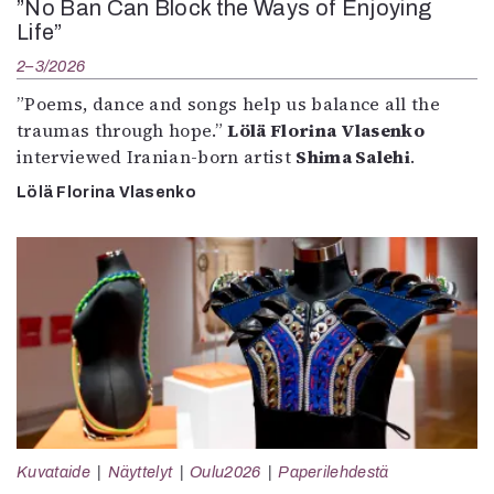
”No Ban Can Block the Ways of Enjoying
Life”
2–3/2026
”Poems, dance and songs help us balance all the
traumas through hope.”
Lölä Florina Vlasenko
interviewed Iranian-born artist
Shima Salehi
.
Lölä Florina Vlasenko
Kuvataide
Näyttelyt
Oulu2026
Paperilehdestä