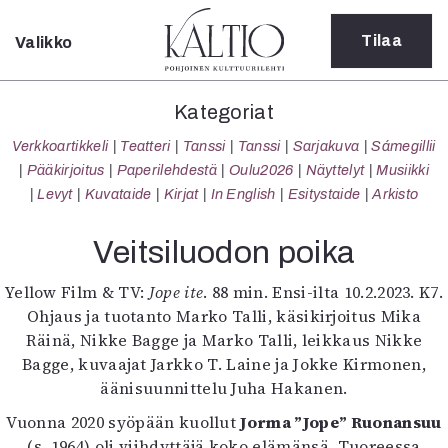
Tilaa
Valikko
Sulje
Kategoriat
Kategoriat
Verkkoartikkeli
Verkkoartikkeli
Teatteri
Tanssi
Tanssi
Sarjakuva
Sámegillii
Teatteri
Pääkirjoitus
Paperilehdestä
Oulu2026
Näyttelyt
Musiikki
Tanssi
Levyt
Kuvataide
Kirjat
In English
Esitystaide
Arkisto
Tanssi
Sarjakuva
Veitsiluodon poika
Sámegillii
Pääkirjoitus
Yellow Film & TV:
Jope ite
. 88 min. Ensi-ilta 10.2.2023. K7.
Paperilehdestä
Ohjaus ja tuotanto Marko Talli, käsikirjoitus Mika
Oulu2026
Räinä, Nikke Bagge ja Marko Talli, leikkaus Nikke
Näyttelyt
Bagge, kuvaajat Jarkko T. Laine ja Jokke Kirmonen,
Musiikki
äänisuunnittelu Juha Hakanen.
Levyt
Vuonna 2020 syöpään kuollut
Jorma ”Jope” Ruonansuu
Kuvataide
(s. 1964) oli viihdyttäjä koko elämänsä. Tuoreessa