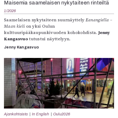
Maisemia saamelaisen nykytaiteen rinteiltä
1/2026
Saamelaisen nykytaiteen suurnäyttely
Eanangiella –
Maan kieli
on yksi Oulun
kulttuuripääkaupunkivuoden kohokohdista.
Jenny
Kangasvuo
tutustui näyttelyyn.
Jenny Kangasvuo
Ajankohtaista
In English
Oulu2026