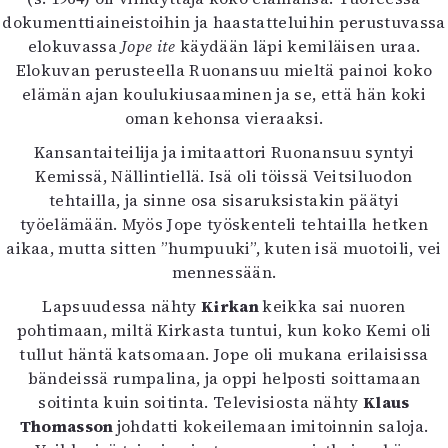
Kirjat
dokumenttiaineistoihin ja haastatteluihin perustuvassa
In English
elokuvassa
Jope ite
käydään läpi kemiläisen uraa.
Esitystaide
Elokuvan perusteella Ruonansuu mieltä painoi koko
Arkisto
elämän ajan koulukiusaaminen ja se, että hän koki
oman kehonsa vieraaksi.
Lehdet
Kansantaiteilija ja imitaattori Ruonansuu syntyi
4/2026
Kemissä, Nällintiellä. Isä oli töissä Veitsiluodon
2–3/2026
tehtailla, ja sinne osa sisaruksistakin päätyi
1/2026
työelämään. Myös Jope työskenteli tehtailla hetken
6/2025
aikaa, mutta sitten ”humpuuki”, kuten isä muotoili, vei
5/2025 saame
mennessään.
5/2025
Lapsuudessa nähty
Kirkan
keikka sai nuoren
Lehtiarkisto
pohtimaan, miltä Kirkasta tuntui, kun koko Kemi oli
tullut häntä katsomaan. Jope oli mukana erilaisissa
Info
bändeissä rumpalina, ja oppi helposti soittamaan
Tilaus ja irtonumerot
soitinta kuin soitinta. Televisiosta nähty
Klaus
Yhteistyössä
Thomasson
johdatti kokeilemaan imitoinnin saloja.
Toimitus