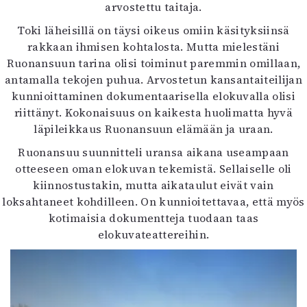
arvostettu taitaja.
Toki läheisillä on täysi oikeus omiin käsityksiinsä
rakkaan ihmisen kohtalosta. Mutta mielestäni
Ruonansuun tarina olisi toiminut paremmin omillaan,
antamalla tekojen puhua. Arvostetun kansantaiteilijan
kunnioittaminen dokumentaarisella elokuvalla olisi
riittänyt. Kokonaisuus on kaikesta huolimatta hyvä
läpileikkaus Ruonansuun elämään ja uraan.
Ruonansuu suunnitteli uransa aikana useampaan
otteeseen oman elokuvan tekemistä. Sellaiselle oli
kiinnostustakin, mutta aikataulut eivät vain
loksahtaneet kohdilleen. On kunnioitettavaa, että myös
kotimaisia dokumentteja tuodaan taas
elokuvateattereihin.