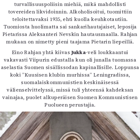
turvallisuuspoliisin miehiä, mikä mahdollisti
tovereiden likvidoinnin. Alkoholisoitui, tuomittiin
teloitettavaksi 1935, ehti kuolla keuhkotautiin.
Tuomiosta huolimatta sai sankarihautajaiset, leposija
Pietarissa Aleksanteri Nevskin hautausmaalla. Rahjan
mukaan on nimetty pieni taajama Pietarin liepeillä.
Eino Rahjan yhtä kiivas
Jukka
-veli loukkaantui
vakavasti Viipurin edustalla kun oli junalla tuomassa
aselastia Suomen sisällissodan kapinallisille. Loppunsa
koki ”Kuusisen klubin murhissa” Leningradissa,
suomalaiskommunistien keskinäisessä
välienselvittelyssä, missä tuli yhteensä kahdeksan
vainajaa, puolet alkuperäisen Suomen Kommunistisen
Puolueen perustajia.