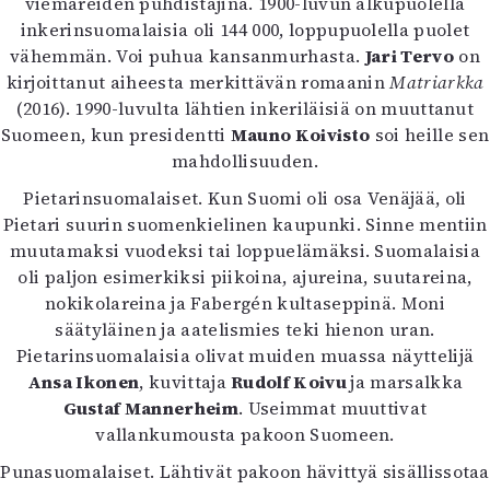
viemäreiden puhdistajina. 1900-luvun alkupuolella
inkerinsuomalaisia oli 144 000, loppupuolella puolet
vähemmän. Voi puhua kansanmurhasta.
Jari Tervo
on
kirjoittanut aiheesta merkittävän romaanin
Matriarkka
(2016). 1990-luvulta lähtien inkeriläisiä on muuttanut
Suomeen, kun presidentti
Mauno Koivisto
soi heille sen
mahdollisuuden.
Pietarinsuomalaiset. Kun Suomi oli osa Venäjää, oli
Pietari suurin suomenkielinen kaupunki. Sinne mentiin
muutamaksi vuodeksi tai loppuelämäksi. Suomalaisia
oli paljon esimerkiksi piikoina, ajureina, suutareina,
nokikolareina ja Fabergén kultaseppinä. Moni
säätyläinen ja aatelismies teki hienon uran.
Pietarinsuomalaisia olivat muiden muassa näyttelijä
Ansa Ikonen
, kuvittaja
Rudolf Koivu
ja marsalkka
Gustaf Mannerheim
. Useimmat muuttivat
vallankumousta pakoon Suomeen.
Punasuomalaiset. Lähtivät pakoon hävittyä sisällissotaa