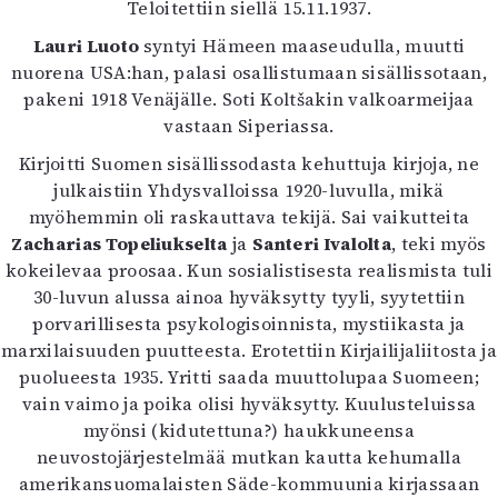
Teloitettiin siellä 15.11.1937.
Lauri Luoto
syntyi Hämeen maaseudulla, muutti
nuorena USA:han, palasi osallistumaan sisällissotaan,
pakeni 1918 Venäjälle. Soti Koltšakin valkoarmeijaa
vastaan Siperiassa.
Kirjoitti Suomen sisällissodasta kehuttuja kirjoja, ne
julkaistiin Yhdysvalloissa 1920-luvulla, mikä
myöhemmin oli raskauttava tekijä. Sai vaikutteita
Zacharias Topeliukselta
ja
Santeri Ivalolta
, teki myös
kokeilevaa proosaa. Kun sosialistisesta realismista tuli
30-luvun alussa ainoa hyväksytty tyyli, syytettiin
porvarillisesta psykologisoinnista, mystiikasta ja
marxilaisuuden puutteesta. Erotettiin Kirjailijaliitosta ja
puolueesta 1935. Yritti saada muuttolupaa Suomeen;
vain vaimo ja poika olisi hyväksytty. Kuulusteluissa
myönsi (kidutettuna?) haukkuneensa
neuvostojärjestelmää mutkan kautta kehumalla
amerikansuomalaisten Säde-kommuunia kirjassaan