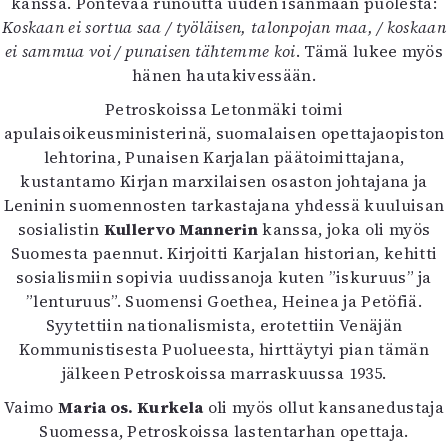
kanssa. Pontevaa runoutta uuden isänmaan puolesta:
Koskaan ei sortua saa / työläisen, talonpojan maa, / koskaan
ei sammua voi / punaisen tähtemme koi
. Tämä lukee myös
hänen hautakivessään.
Petroskoissa Letonmäki toimi
apulaisoikeusministerinä, suomalaisen opettajaopiston
lehtorina, Punaisen Karjalan päätoimittajana,
kustantamo Kirjan marxilaisen osaston johtajana ja
Leninin suomennosten tarkastajana yhdessä kuuluisan
sosialistin
Kullervo Mannerin
kanssa, joka oli myös
Suomesta paennut. Kirjoitti Karjalan historian, kehitti
sosialismiin sopivia uudissanoja kuten ”iskuruus” ja
”lenturuus”. Suomensi Goethea, Heinea ja Petöfiä.
Syytettiin nationalismista, erotettiin Venäjän
Kommunistisesta Puolueesta, hirttäytyi pian tämän
jälkeen Petroskoissa marraskuussa 1935.
Vaimo
Maria os. Kurkela
oli myös ollut kansanedustaja
Suomessa, Petroskoissa lastentarhan opettaja.