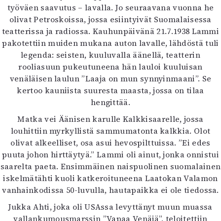
työväen saavutus – lavalla. Jo seuraavana vuonna he
olivat Petroskoissa, jossa esiintyivät Suomalaisessa
teatterissa ja radiossa. Kauhunpäivänä 21.7.1938 Lammi
pakotettiin muiden mukana auton lavalle, lähdöstä tuli
legenda: seisten, kuuluvalla äänellä, teatterin
rooliasuun pukeutuneena hän lauloi kuuluisan
venäläisen laulun ”Laaja on mun synnyinmaani”. Se
kertoo kauniista suuresta maasta, jossa on tilaa
hengittää.
Matka vei Äänisen karulle Kalkkisaarelle, jossa
louhittiin myrkyllistä sammumatonta kalkkia. Olot
olivat alkeelliset, osa asui hevospilttuissa. ”Ei edes
puuta johon hirttäytyä.” Lammi oli ainut, jonka onnistui
saarelta paeta. Ensimmäinen naispuolinen suomalainen
iskelmätähti kuoli katkeroituneena Laatokan Valamon
vanhainkodissa 50-luvulla, hautapaikka ei ole tiedossa.
Jukka Ahti, joka oli USAssa levyttänyt muun muassa
vallankumousmarssin ”Vapaa Venäjä”, teloitettiin