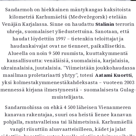
Mediatiedot
Sandarmoh on hiekkainen mäntykangas kaksitoista
Kaltio ry
kilometriä Karhumäeltä (Medvežegorsk) etelään
Venäjän Karjalassa. Sinne on haudattu
Stalinin
terrorin
uhreja, suomalaiset yliedustettuina. Sanotaan, että
haudat löydettiin 1997 – tietenkin teloittajat ja
haudankaivajat ovat ne tienneet, paikallisetkin.
Alueella on noin 9 500 ruumista, kuuttakymmentä
kansallisuutta: venäläisiä, suomalaisia, karjalaisia,
ukrainalaisia, juutalaisia. ”Viimeistään joukkohaudassa
maailman proletariaatti yhtyy”, totesi
Aatami Kuortti
,
yksi kolmestakymmenestäkahdeksasta – vuoteen 2003
mennessä kirjana ilmestyneestä – suomalaisesta Gulag-
muistelijasta.
Sandarmohissa on ehkä 4 500 läheisen Vienanmeren
kanavan rakentajaa, suuri osa heistä lienee kanavan
pohjalla, rantavalleissa tai lähimetsissä. Karhumäellä
vangit riisuttiin alusvaatteisilleen, kädet ja jalat