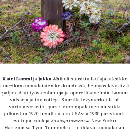
Katri Lammi
ja
Jukka Ahti
oli suosittu laulajakaksikko
amerikansuomalaisten keskuudessa, he myös levyttivät
paljon, Ahti työväenlauluja ja operettisävelmiä, Lammi
valsseja ja foxtrotteja. Suurilla levymerkeillä oli
siirtolaisosastot, paras eurooppalainen musiikki
julkaistiin 1920-luvulla usein USAssa.1930 pariskunta
esitti päärooleja
Sirkusprinsessassa
New Yorkin
Harlemissa Työn Temppelin – mahtava suomalaisen