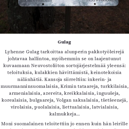
Gulag
Lyhenne Gulag tarkoittaa alunperin pakkotyöleirejä
johtavaa hallintoa, myöhemmin se on laajentunut
kuvaamaan Neuvostoliiton sortojärjestelmää yleensä:
teloituksia, kulakkien hävittämistä, keinotekoisia
nälänhätiä. Kansoja siirreltiin: inkerin- ja
muurmanninsuomalaisia, Krimin tataareja, turkkilaisia,
armenialaisia, azereita, kreikkalaisia, inguušeja,
korealaisia, bulgaareja, Volgan saksalaisia, tšetšeenejä,
virolaisia, puolalaisia, liettualaisia, latvialaisia,
kalmukkeja…
Moni suomalainen teloitettiin jo ennen kuin hän leirille