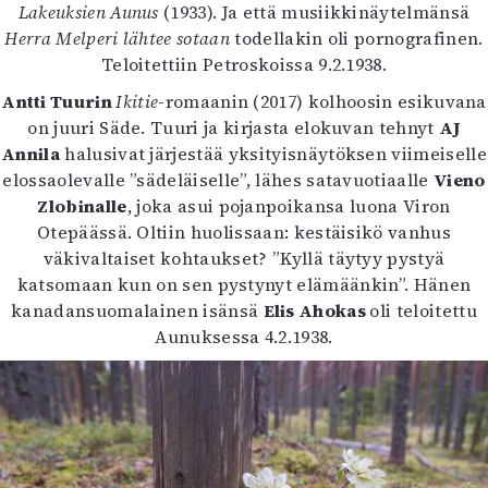
Lakeuksien Aunus
(1933). Ja että musiikkinäytelmänsä
Herra Melperi lähtee sotaan
todellakin oli pornografinen.
Teloitettiin Petroskoissa 9.2.1938.
Antti Tuurin
Ikitie
-romaanin (2017) kolhoosin esikuvana
on juuri Säde. Tuuri ja kirjasta elokuvan tehnyt
AJ
Annila
halusivat järjestää yksityisnäytöksen viimeiselle
elossaolevalle ”sädeläiselle”, lähes satavuotiaalle
Vieno
Zlobinalle
, joka asui pojanpoikansa luona Viron
Otepäässä. Oltiin huolissaan: kestäisikö vanhus
väkivaltaiset kohtaukset? ”Kyllä täytyy pystyä
katsomaan kun on sen pystynyt elämäänkin”. Hänen
kanadansuomalainen isänsä
Elis Ahokas
oli teloitettu
Aunuksessa 4.2.1938.