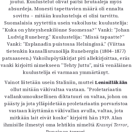
joutui. Kuulustelut olivat paitsi brutaaleja myös
absurdeja. Monesti tapettavien määrä oli ennalta
sovittu – mitään kuulusteluja ei olisi tarvittu.
Suomalaisia syytettiin usein vakoilusta: kuulustelija:
”Kuka on yhteyshenkilönne Suomessa?” Vanki: ”Johan
Ludvig Runeberg.” Kuulustelija: ”Missä tapaatte?”
Vanki: ”Esplanadin puistossa Helsingissä.” (Viittaa
tietenkin kansallisrunoilija Runebergin (1804–1877)
patsaaseen.) Vakoilupöytäkirjat piti allekirjoittaa, eräs
vanki kirjoitti nimekseen ”Tehty Juttu”, mitä venäläinen
kuulustelija ei varmaan ymmärtänyt.
Vainot liitetään usein Staliniin, muttei
Leninilläkään
ollut mitään väkivaltaa vastaan. ”Proletariaatin
vallankumouksellinen diktatuuri on valtaa, johon on
päästy ja jota ylläpidetään proletariaatin porvaristoa
vastaan käyttämän väkivallan avulla, valtaa, jota
mitkään lait eivät koske” kirjoitti hän 1919. Alan
ihmisille ilmestyi oma lehtikin nimeltä
Krasnyi Terror
,
Punainen terrori.