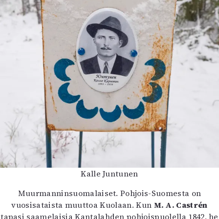
Kalle Juntunen
Muurmanninsuomalaiset. Pohjois-Suomesta on
vuosisataista muuttoa Kuolaan. Kun
M. A. Castrén
tapasi saamelaisia Kantalahden pohjoispuolella 1842, he