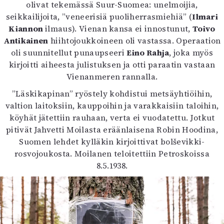
olivat tekemässä Suur-Suomea: unelmoijia,
seikkailijoita, ”veneerisiä puoliherrasmiehiä” (
Ilmari
Kiannon
ilmaus). Vienan kansa ei innostunut,
Toivo
Antikainen
hiihtojoukkoineen oli vastassa. Operaation
oli suunnitellut punaupseeri
Eino Rahja
, joka myös
kirjoitti aiheesta julistuksen ja otti paraatin vastaan
Vienanmeren rannalla.
”Läskikapinan” ryöstely kohdistui metsäyhtiöihin,
valtion laitoksiin, kauppoihin ja varakkaisiin taloihin,
köyhät jätettiin rauhaan, verta ei vuodatettu. Jotkut
pitivät Jahvetti Moilasta eräänlaisena Robin Hoodina,
Suomen lehdet kylläkin kirjoittivat bolševikki-
rosvojoukosta. Moilanen teloitettiin Petroskoissa
8.5.1938.