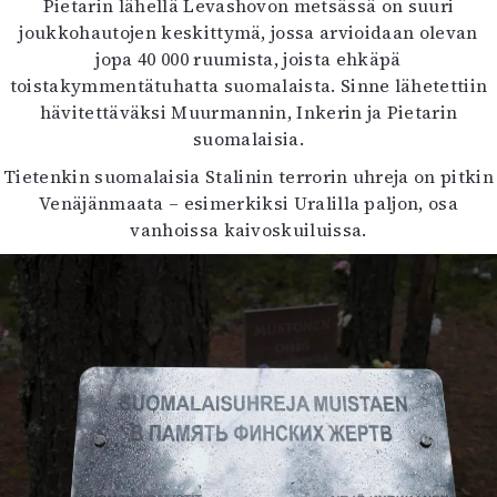
Pietarin lähellä Levashovon metsässä on suuri
joukkohautojen keskittymä, jossa arvioidaan olevan
jopa 40 000 ruumista, joista ehkäpä
toistakymmentätuhatta suomalaista. Sinne lähetettiin
hävitettäväksi Muurmannin, Inkerin ja Pietarin
suomalaisia.
Tietenkin suomalaisia Stalinin terrorin uhreja on pitkin
Venäjänmaata – esimerkiksi Uralilla paljon, osa
vanhoissa kaivoskuiluissa.