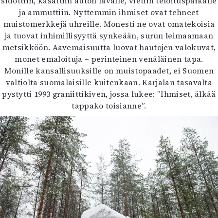
sidottiin, kasattiin auton lavalle, vietiin teloituspaikalle
ja ammuttiin. Nyttemmin ihmiset ovat tehneet
muistomerkkejä uhreille. Monesti ne ovat omatekoisia
ja tuovat inhimillisyyttä synkeään, surun leimaamaan
metsikköön. Aavemaisuutta luovat hautojen valokuvat,
monet emaloituja – perinteinen venäläinen tapa.
Monille kansallisuuksille on muistopaadet, ei Suomen
valtiolta suomalaisille kuitenkaan. Karjalan tasavalta
pystytti 1993 graniittikiven, jossa lukee: ”Ihmiset, älkää
tappako toisianne”.