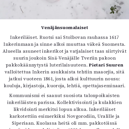
Venäjänsuomalaiset
Inkeriläiset. Ruotsi sai Stolbovan rauhassa 1617
Inkerinmaan ja sinne alkoi muuttaa väkeä Suomesta.
Alueella asuneet inkerikot ja vatjalaiset taas siirtyivät
suurin joukoin Sisä-Venäjälle Tveriin pakoon
pakkokäännytystä luterilaisuuteen.
Pietari Suuren
valloitettua Inkerin asukkaista tehtiin maaorjia, sitä
jatkui vuoteen 1861, josta alkoi kulttuurin nousu:
kouluja, kirjastoja, kuoroja, lehtiä, opettajaseminaari.
Kommunismi ei saanut suosiota talonpoikaisten
inkeriläisten parissa. Kollektivisointi ja kulakkien
likvidointi merkitsi lopun alkua. Inkeriläiset
karkotettiin esimerkiksi Novgorodiin, Uralille ja
Siperiaan. Kuolassa heitä oli mm. pakkotöissä