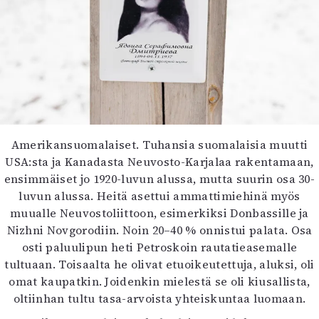
Amerikansuomalaiset. Tuhansia suomalaisia muutti
USA:sta ja Kanadasta Neuvosto-Karjalaa rakentamaan,
ensimmäiset jo 1920-luvun alussa, mutta suurin osa 30-
luvun alussa. Heitä asettui ammattimiehinä myös
muualle Neuvostoliittoon, esimerkiksi Donbassille ja
Nizhni Novgorodiin. Noin 20–40 % onnistui palata. Osa
osti paluulipun heti Petroskoin rautatieasemalle
tultuaan. Toisaalta he olivat etuoikeutettuja, aluksi, oli
omat kaupatkin. Joidenkin mielestä se oli kiusallista,
oltiinhan tultu tasa-arvoista yhteiskuntaa luomaan.