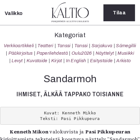
Tilaa
Valikko
Sulje
Kategoriat
Kategoriat
Verkkoartikkeli
Verkkoartikkeli
Teatteri
Tanssi
Tanssi
Sarjakuva
Sámegillii
Teatteri
Pääkirjoitus
Paperilehdestä
Oulu2026
Näyttelyt
Musiikki
Tanssi
Levyt
Kuvataide
Kirjat
In English
Esitystaide
Arkisto
Tanssi
Sarjakuva
Sandarmoh
Sámegillii
Pääkirjoitus
IHMISET, ÄLKÄÄ TAPPAKO TOISIANNE
Paperilehdestä
Oulu2026
Näyttelyt
Kuvat: Kenneth Mikko
Teksti: Pasi Pikkupeura
Musiikki
Levyt
Kenneth Mikon
valokuvista ja
Pasi Pikkupeuran
Kuvataide
kirjoittamista teksteistä koostuva näyttely
”Sandarmoh”