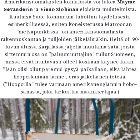
Amerikansuomalaisten kohtaloista voi lukea
Mayme
Sevanderin
ja
Vieno Zlobinan
eloisista muistelmista.
Kuuluisa Säde-kommuuni tuhottiin täydellisesti,
esimerkillisessä, eniten koneistetussa Matroonan
”metsäpunktissa” on amerikansuomalaista
rakennuskantaa ja tulijoiden jälkeläisiäkin. Heitä oli 90-
luvun alussa Karjalassa jäljellä muutama sata, joista
sittemmin osa on ”paluumuuttajina” tullut Suomeen,
missä eivät luultavasti olleet koskaan käyneetkään.
”Isän olisi ollut parempi pysyä paikallaan, eikä lähteä
hoopoilemaan tänne”, eräs jälkeläinen toteaa.
(”Hoopoilla” tulee varmaan amerikanenglannin hobo-
sanasta, joka tarkoittaa maankiertäjää.)