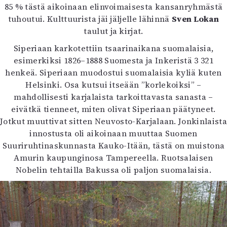
85 % tästä aikoinaan elinvoimaisesta kansanryhmästä
tuhoutui. Kulttuurista jäi jäljelle lähinnä
Sven Lokan
taulut ja kirjat.
Siperiaan karkotettiin tsaarinaikana suomalaisia,
esimerkiksi 1826–1888 Suomesta ja Inkeristä 3 321
henkeä. Siperiaan muodostui suomalaisia kyliä kuten
Helsinki. Osa kutsui itseään ”korlekoiksi” –
mahdollisesti karjalaista tarkoittavasta sanasta –
eivätkä tienneet, miten olivat Siperiaan päätyneet.
Jotkut muuttivat sitten Neuvosto-Karjalaan. Jonkinlaista
innostusta oli aikoinaan muuttaa Suomen
Suuriruhtinaskunnasta Kauko-Itään, tästä on muistona
Amurin kaupunginosa Tampereella. Ruotsalaisen
Nobelin tehtailla Bakussa oli paljon suomalaisia.