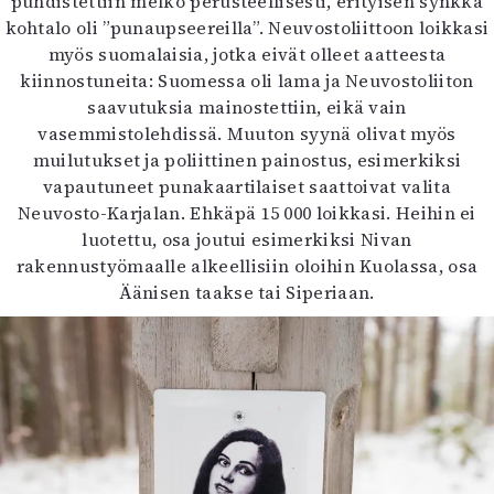
puhdistettiin melko perusteellisesti, erityisen synkkä
kohtalo oli ”punaupseereilla”. Neuvostoliittoon loikkasi
myös suomalaisia, jotka eivät olleet aatteesta
kiinnostuneita: Suomessa oli lama ja Neuvostoliiton
saavutuksia mainostettiin, eikä vain
vasemmistolehdissä. Muuton syynä olivat myös
muilutukset ja poliittinen painostus, esimerkiksi
vapautuneet punakaartilaiset saattoivat valita
Neuvosto-Karjalan. Ehkäpä 15 000 loikkasi. Heihin ei
luotettu, osa joutui esimerkiksi Nivan
rakennustyömaalle alkeellisiin oloihin Kuolassa, osa
Äänisen taakse tai Siperiaan.