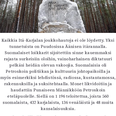
Kaikkia Itä-Karjalan joukkohautoja ei ole löydetty. Yksi
tunnetuista on Puudosissa Äänisen itärannalla.
Suomalaiset loikkarit sijoitettiin sinne kauemmaksi
rajasta surkeisiin oloihin, vainoharhainen diktatuuri
pelkäsi heidän olevan vakoojia. Suomalaisia oli
Petroskoin politiikan ja kulttuurin johtopaikoilla ja
myös esimerkiksi lehdistössä, radiossa, kustantamossa,
rakennuksilla ja suksitehtaalla. Monet likvidoitiin ja
haudattiin Punaiseen Männikköön Petroskoin
eteläpuolelle. Siellä on 1 196 teloitettua, joista 560
suomalaista, 432 karjalaista, 136 venäläistä ja 48 muita
kansalaisuuksia.