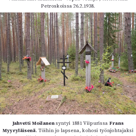
Petroskoissa 26.2.1938.
Jahvetti Moilanen
syntyi 1881 Viipurissa
Frans
Myyryläisenä
. Töihin jo lapsena, kohosi työnjohtajaksi