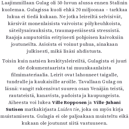
Laajimmillaan Gulag oli 50-luvun alussa ennen Stalinin
kuolemaa. Gulagissa kuoli ehkä 20 miljoonaa – tarkkaa
lukua ei tiedä kukaan. Ne jotka leireiltä selvisivät,
kärsivät monenlaisista vaivoista: pölykeuhkoista,
säteilysairauksista, traumaperäisestä stressistä.
Raajoja amputoitiin erityisesti pohjoisen kaivoksiin
joutuneilta. Asioista ei voinut puhua, ainakaan
julkisesti, mikä lisäsi ahdistusta.
Toisin kuin natsien keskitysleireiltä, Gulagista ei juuri
ole dokumentaarista tai muunkaanlaista
filmimateriaalia. Leirit ovat lahonneet taigalle,
tundralle ja kaukaisille aroille. Tavallaan Gulag on
läsnä: vangit rakensivat suuren osan Venäjän teistä,
rautateistä, kanavista, padoista ja kaupungeista.
Aiheesta voi lukea
Ville Ropposen
ja
Ville-Juhani
Sutisen
matkakirjasta
Luiden ti
e, joka on myös kirja
muistamisesta. Gulagia ei ole paljoakaan muisteltu eikä
kukaan ole joutunut siitä vastuuseen.