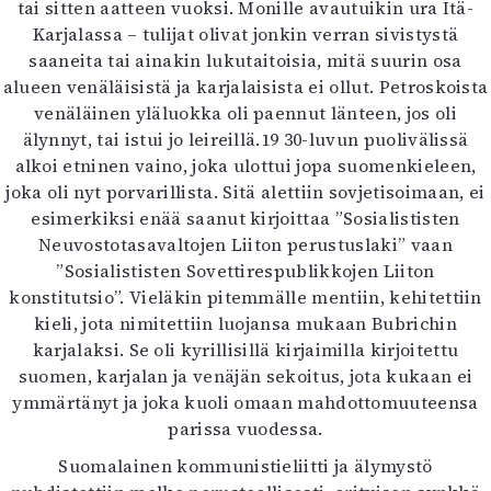
tai sitten aatteen vuoksi. Monille avautuikin ura Itä-
Karjalassa – tulijat olivat jonkin verran sivistystä
saaneita tai ainakin lukutaitoisia, mitä suurin osa
alueen venäläisistä ja karjalaisista ei ollut. Petroskoista
venäläinen yläluokka oli paennut länteen, jos oli
älynnyt, tai istui jo leireillä.19 30-luvun puolivälissä
alkoi etninen vaino, joka ulottui jopa suomenkieleen,
joka oli nyt porvarillista. Sitä alettiin sovjetisoimaan, ei
esimerkiksi enää saanut kirjoittaa ”Sosialististen
Neuvostotasavaltojen Liiton perustuslaki” vaan
”Sosialististen Sovettirespublikkojen Liiton
konstitutsio”. Vieläkin pitemmälle mentiin, kehitettiin
kieli, jota nimitettiin luojansa mukaan Bubrichin
karjalaksi. Se oli kyrillisillä kirjaimilla kirjoitettu
suomen, karjalan ja venäjän sekoitus, jota kukaan ei
ymmärtänyt ja joka kuoli omaan mahdottomuuteensa
parissa vuodessa.
Suomalainen kommunistieliitti ja älymystö