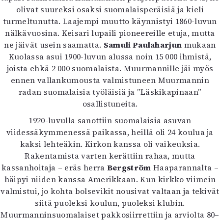
olivat suureksi osaksi suomalaisperäisiä ja kieli
turmeltunutta. Laajempi muutto käynnistyi 1860-luvun
nälkävuosina. Keisari lupaili pioneereille etuja, mutta
ne jäivät usein saamatta.
Samuli Paulaharjun
mukaan
Kuolassa asui 1900-luvun alussa noin 15 000 ihmistä,
joista ehkä 2 000 suomalaista. Muurmannille jäi myös
ennen vallankumousta valmistuneen Muurmannin
radan suomalaisia työläisiä ja ”Läskikapinaan”
osallistuneita.
1920-luvulla sanottiin suomalaisia asuvan
viidessäkymmenessä paikassa, heillä oli 24 koulua ja
kaksi lehteäkin. Kirkon kanssa oli vaikeuksia.
Rakentamista varten kerättiin rahaa, mutta
kassanhoitaja – eräs herra
Bergström
Haaparannalta –
häipyi niiden kanssa Amerikkaan. Kun kirkko viimein
valmistui, jo kohta bolsevikit nousivat valtaan ja tekivät
siitä puoleksi koulun, puoleksi klubin.
Muurmanninsuomalaiset pakkosiirrettiin ja arviolta 80–