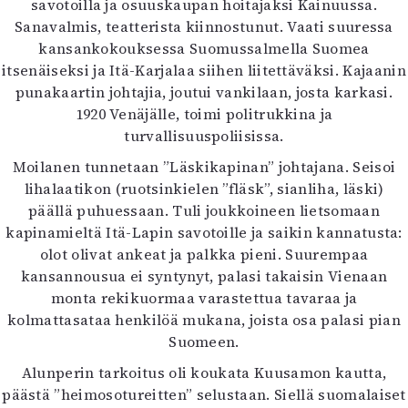
savotoilla ja osuuskaupan hoitajaksi Kainuussa.
Sanavalmis, teatterista kiinnostunut. Vaati suuressa
kansankokouksessa Suomussalmella Suomea
itsenäiseksi ja Itä-Karjalaa siihen liitettäväksi. Kajaanin
punakaartin johtajia, joutui vankilaan, josta karkasi.
1920 Venäjälle, toimi politrukkina ja
turvallisuuspoliisissa.
Moilanen tunnetaan ”Läskikapinan” johtajana. Seisoi
lihalaatikon (ruotsinkielen ”fläsk”, sianliha, läski)
päällä puhuessaan. Tuli joukkoineen lietsomaan
kapinamieltä Itä-Lapin savotoille ja saikin kannatusta:
olot olivat ankeat ja palkka pieni. Suurempaa
kansannousua ei syntynyt, palasi takaisin Vienaan
monta rekikuormaa varastettua tavaraa ja
kolmattasataa henkilöä mukana, joista osa palasi pian
Suomeen.
Alunperin tarkoitus oli koukata Kuusamon kautta,
päästä ”heimosotureitten” selustaan. Siellä suomalaiset