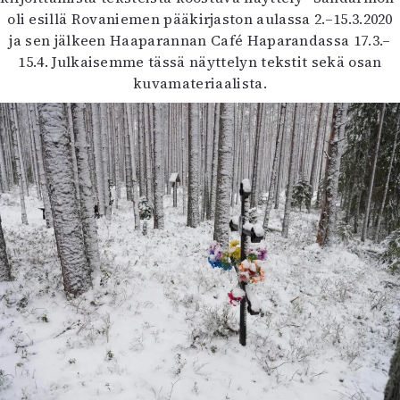
Kirjat
oli esillä Rovaniemen pääkirjaston aulassa 2.–15.3.2020
In English
ja sen jälkeen Haaparannan Café Haparandassa 17.3.–
Esitystaide
15.4. Julkaisemme tässä näyttelyn tekstit sekä osan
Arkisto
kuvamateriaalista.
Lehdet
4/2026
2–3/2026
1/2026
6/2025
5/2025 saame
5/2025
Lehtiarkisto
Info
Tilaus ja irtonumerot
Yhteistyössä
Toimitus