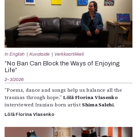
In English
Kuvataide
Verkkoartikkeli
”No Ban Can Block the Ways of Enjoying
Life”
2–3/2026
”Poems, dance and songs help us balance all the
traumas through hope.”
Lölä Florina Vlasenko
interviewed Iranian-born artist
Shima Salehi
.
Lölä Florina Vlasenko