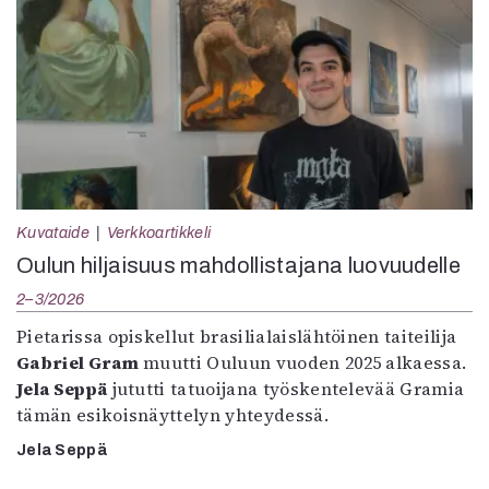
Kuvataide
Verkkoartikkeli
Oulun hiljaisuus mahdollistajana luovuudelle
2–3/2026
Pietarissa opiskellut brasilialaislähtöinen taiteilija
Gabriel Gram
muutti Ouluun vuoden 2025 alkaessa.
Jela Seppä
jututti tatuoijana työskentelevää Gramia
tämän esikoisnäyttelyn yhteydessä.
Jela Seppä