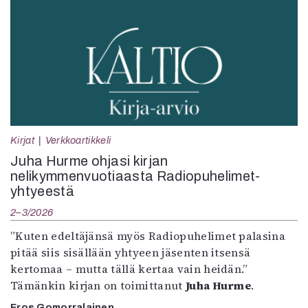
Kirjat
Verkkoartikkeli
Juha Hurme ohjasi kirjan
nelikymmenvuotiaasta Radiopuhelimet-
yhtyeestä
2–3/2026
”Kuten edeltäjänsä myös Radiopuhelimet palasina
pitää siis sisällään yhtyeen jäsenten itsensä
kertomaa – mutta tällä kertaa vain heidän.”
Tämänkin kirjan on toimittanut
Juha Hurme
.
Eros Gomorralainen