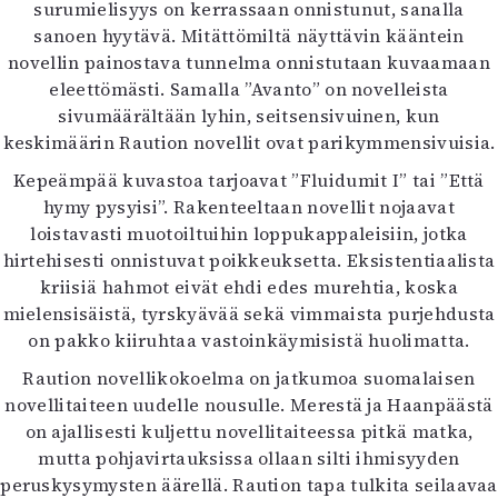
surumielisyys on kerrassaan onnistunut, sanalla
Mediatiedot
sanoen hyytävä. Mitättömiltä näyttävin kääntein
Kaltio ry
novellin painostava tunnelma onnistutaan kuvaamaan
eleettömästi. Samalla ”Avanto” on novelleista
sivumäärältään lyhin, seitsensivuinen, kun
keskimäärin Raution novellit ovat parikymmensivuisia.
Kepeämpää kuvastoa tarjoavat ”Fluidumit I” tai ”Että
hymy pysyisi”. Rakenteeltaan novellit nojaavat
loistavasti muotoiltuihin loppukappaleisiin, jotka
hirtehisesti onnistuvat poikkeuksetta. Eksistentiaalista
kriisiä hahmot eivät ehdi edes murehtia, koska
mielensisäistä, tyrskyävää sekä vimmaista purjehdusta
on pakko kiiruhtaa vastoinkäymisistä huolimatta.
Raution novellikokoelma on jatkumoa suomalaisen
novellitaiteen uudelle nousulle. Merestä ja Haanpäästä
on ajallisesti kuljettu novellitaiteessa pitkä matka,
mutta pohjavirtauksissa ollaan silti ihmisyyden
peruskysymysten äärellä. Raution tapa tulkita seilaavaa