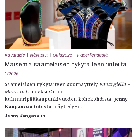
Kuvataide
Näyttelyt
Oulu2026
Paperilehdestä
Maisemia saamelaisen nykytaiteen rinteiltä
1/2026
Saamelaisen nykytaiteen suurnäyttely
Eanangiella –
Maan kieli
on yksi Oulun
kulttuuripääkaupunkivuoden kohokohdista.
Jenny
Kangasvuo
tutustui näyttelyyn.
Jenny Kangasvuo