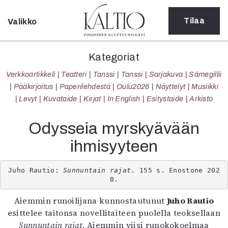
Tilaa
Valikko
Sulje
Kategoriat
Kategoriat
Verkkoartikkeli
Verkkoartikkeli
Teatteri
Tanssi
Tanssi
Sarjakuva
Sámegillii
Teatteri
Pääkirjoitus
Paperilehdestä
Oulu2026
Näyttelyt
Musiikki
Tanssi
Levyt
Kuvataide
Kirjat
In English
Esitystaide
Arkisto
Tanssi
Sarjakuva
Odysseia myrskyävään
Sámegillii
ihmisyyteen
Pääkirjoitus
Paperilehdestä
Oulu2026
Juho Rautio: 
Sunnuntain rajat
. 155 s. Enostone 202
0.
Näyttelyt
Musiikki
Aiemmin runoilijana kunnostautunut
Juho Rautio
Levyt
esittelee taitonsa novellitaiteen puolella teoksellaan
Kuvataide
Sunnuntain rajat
. Aiemmin viisi runokokoelmaa