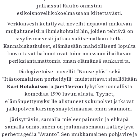
Kirjat
julkaissut Rautio onnistuu
In English
esikoisnovellikokoelmassaan kiitettävästi.
Esitystaide
Verkkaisesti kehittyvät novellit nojaavat mukavan
Arkisto
muljahtaneisiin ihmiskohtaloihin, joiden tehtävä on
sisyfosmaisesti jatkaa valitsemallaan tiellä.
Lehdet
Kannabiskatkuiset, elämässään mahdollisesti lopulta
4/2026
luovuttavat hahmot ovat toiminnassaan ihailtavan
2–3/2026
periksiantamattomia oman elämänsä sankareita.
1/2026
Dialogivetoiset novellit ”Nouse ylös” sekä
6/2025
”Itäsuomalainen perheidylli” muistuttavat sisällöltään
5/2025 saame
Kari Hotakaisen
ja
Jari Tervon
lyhytkerronnallista
5/2025
komediaa 1990-luvun alusta. Tyynet,
Lehtiarkisto
elämänpettymyksille alistuneet sukupolvet jatkavat
jälkipolven kärsimysnäytelmäänsä omin säännöin.
Info
Järisyttävin, samalla mieleenpainuvin ja ehkäpä
Tilaus ja irtonumerot
samalla onnistunein on joulumaisemaan kätkeytyvä
Yhteistyössä
perhetragedia ”Avanto”. Sen mukkamainen pohjavire ja
Toimitus