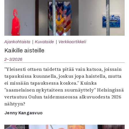
Ajankohtaista
Kuvataide
Verkkoartikkeli
Kaikille aisteille
2–3/2026
”Yleisesti ottaen taidetta pitää vain katsoa, joissain
tapauksissa kuunnella, joskus jopa haistella, mutta
ei missään tapauksessa koskea.” Kuinka
”saamelaisen nykytaiteen suurnäyttely” Helsingissä
vertautuu Oulun taidemuseossa alkuvuodesta 2026
nähtyyn?
Jenny Kangasvuo