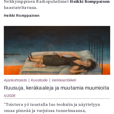
Nelikymppinen Radiopuhelimet
Heikki Romppaisen
haastateltavana.
Heikki Romppainen
Ajankohtaista
Kuvataide
Verkkoartikkeli
Ruusuja, keräkaaleja ja muutamia muumioita
4/2026
”Toistuva yö taustalla luo teoksiin ja näyttelyyn
omaa pimeää ja varjoisaa tunnelmaansa,