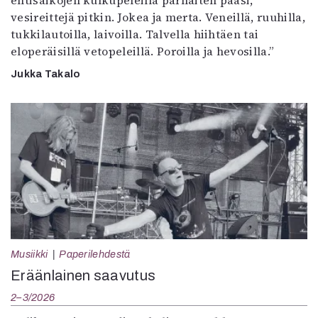
entisaikojen kulkupeleillä parhaiten pääsi,
vesireittejä pitkin. Jokea ja merta. Veneillä, ruuhilla,
tukkilautoilla, laivoilla. Talvella hiihtäen tai
eloperäisillä vetopeleillä. Poroilla ja hevosilla.”
Jukka Takalo
Musiikki
Paperilehdestä
Eräänlainen saavutus
2–3/2026