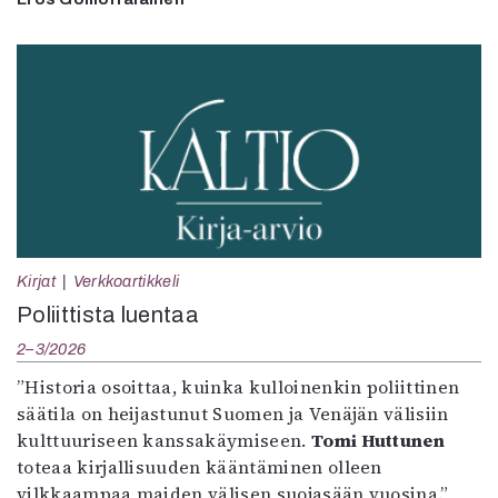
Kirjat
Verkkoartikkeli
Poliittista luentaa
2–3/2026
”Historia osoittaa, kuinka kulloinenkin poliittinen
säätila on heijastunut Suomen ja Venäjän välisiin
kulttuuriseen kanssakäymiseen.
Tomi Huttunen
toteaa kirjallisuuden kääntäminen olleen
vilkkaampaa maiden välisen suojasään vuosina.”