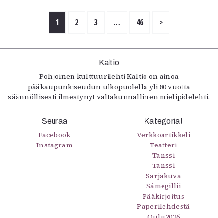
1
2
3
…
46
>
Kaltio
Pohjoinen kulttuurilehti Kaltio on ainoa
pääkaupunkiseudun ulkopuolella yli 80 vuotta
säännöllisesti ilmestynyt valtakunnallinen mielipidelehti.
Seuraa
Kategoriat
Facebook
Verkkoartikkeli
Instagram
Teatteri
Tanssi
Tanssi
Sarjakuva
Sámegillii
Pääkirjoitus
Paperilehdestä
Oulu2026