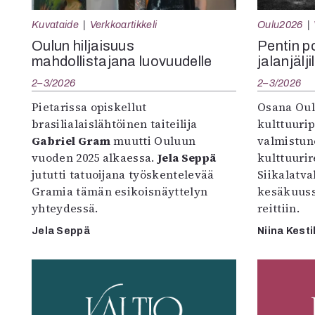
Kuvataide
Verkkoartikkeli
Oulu2026
Oulun hiljaisuus
Pentin pol
mahdollistajana luovuudelle
jalanjälji
2–3/2026
2–3/2026
Pietarissa opiskellut
Osana Oul
brasilialaislähtöinen taiteilija
kulttuuri
Gabriel Gram
muutti Ouluun
valmistun
vuoden 2025 alkaessa.
Jela Seppä
kulttuurire
jututti tatuoijana työskentelevää
Siikalatva
Gramia tämän esikoisnäyttelyn
kesäkuus
yhteydessä.
reittiin.
Jela Seppä
Niina Kesti