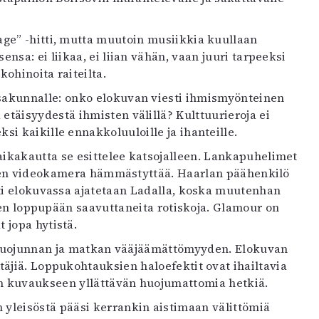
ge” -hitti, mutta muutoin musiikkia kuullaan
sa: ei liikaa, ei liian vähän, vaan juuri tarpeeksi
ohinoita raiteilta.
sakunnalle: onko elokuvan viesti ihmismyönteinen
täisyydestä ihmisten välillä? Kulttuurieroja ei
 kaikille ennakkoluuloille ja ihanteille.
ikakautta se esittelee katsojalleen. Lankapuhelimet
ainen videokamera hämmästyttää. Haarlan päähenkilö
sti elokuvassa ajatetaan Ladalla, koska muutenhan
teen loppupään saavuttaneita rotiskoja. Glamour on
 jopa hytistä.
an huojunnan ja matkan vääjäämättömyyden. Elokuvan
täjiä. Loppukohtauksien haloefektit ovat ihailtavia
an kuvaukseen yllättävän huojumattomia hetkiä.
yleisöstä pääsi kerrankin aistimaan välittömiä