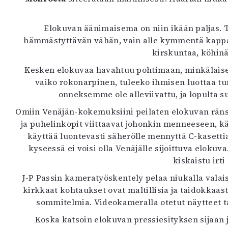
Elokuvan äänimaisema on niin ikään paljas. 
hämmästyttävän vähän, vain alle kymmentä kappalett
kirskuntaa, köhinä
Kesken elokuvaa havahtuu pohtimaan, minkälaisen
vaiko rokonarpinen, tuleeko ihmisen luottaa tu
onneksemme ole alleviivattu, ja lopulta 
Omiin Venäjän-kokemuksiini peilaten elokuvan ränsi
ja puhelinkopit viittaavat johonkin menneeseen, k
käyttää luontevasti säherölle mennyttä C-kasetti
kyseessä ei voisi olla Venäjälle sijoittuva eloku
kiskaistu irt
J-P Passin kameratyöskentely pelaa niukalla valai
kirkkaat kohtaukset ovat maltillisia ja taidokkaas
sommitelmia. Videokameralla otetut näytteet t
Koska katsoin elokuvan pressiesityksen sijaan