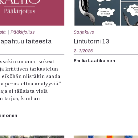
Sarjakuva
stä
Pääkirjoitus
Lintutorni 13
apahtuu taiteesta
2–3/2026
:ssakin on omat sokeat
Emilia Laatikainen
ja kriittisen tarkastelun
a eiköhän niistäkin saada
la perusteltua analyysiä.”
ja ei tällaista vielä
n tarjoa, kunhan
einonen