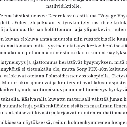
natiividiktiolle.
Teemabiisiksi nousee Desirelessin esittämä ”Voyage Voya
a. Foley- eli jälkiäänitystyöskentely ansaitsee kiitoksen
ä ja kumua. Ihanaa holtittomuutta ja ylipuskevia tuulen k
 kuvan elokuva antaa muutoin niin russofobiselle kan
ntemattomaan, mitä fyysinen etäisyys kertoo henkisestä e
suomalainen pettää maanmiestään ikään kuin näpäytykseksi
styneisyys ja ajattomuus herättävät kysymyksen, mitä a
ännyköitä ei tietenkään ole, mutta Sony PDX-10:n kalt
a, valokuvat otetaan Polaroidin neuvostokopiolla. Tiety
va. Muutoinkin ajoneuvot ja kiinteistöt ovat lahoamispis
i kaikesta, nuhjaantuneisuus ja ummehtuneisyys hyökyvät
stuksella. Käsivaralla kuvattu materiaali välittää jun
ti suunniteltuja päähenkilöiden sisäisen maailman ilmen
austakohisevat kivasti ja tarjoavat muuten rauhattoma
 julkisessa näytöksessä, reilun kolmenkymmenen hengen 