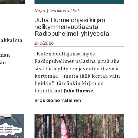
Kirjat
Verkkoartikkeli
Juha Hurme ohjasi kirjan
nelikymmenvuotiaasta
Radiopuhelimet-yhtyeestä
makkainta
2–3/2026
n
”Kuten edeltäjänsä myös
iman
Radiopuhelimet palasina pitää siis
vän
sisällään yhtyeen jäsenten itsensä
kertomaa – mutta tällä kertaa vain
heidän.” Tämänkin kirjan on
toimittanut
Juha Hurme
.
Eros Gomorralainen