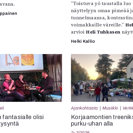
”Toistuva yö taustalla luo 
tavana.
näyttelyyn omaa pimeää ja
mppainen
tunnelmaansa, kontrastin
voimakkaille väreille.”
Hel
arvioi
Heli Tuhkasen
näytt
Helki Kallio
eli
Ajankohtaista
Musiikki
Verkk
 fantasialle olisi
Korjaamontien treenik
kysyntä
purku-uhan alla
2–3/2026