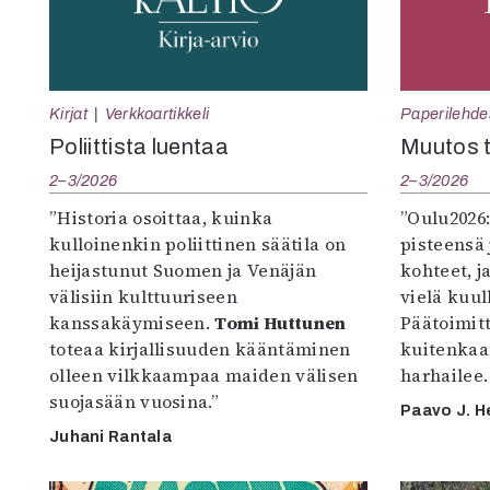
Kirjat
Verkkoartikkeli
Paperilehde
Poliittista luentaa
Muutos t
2–3/2026
2–3/2026
”Historia osoittaa, kuinka
”Oulu2026
kulloinenkin poliittinen säätila on
pisteensä 
heijastunut Suomen ja Venäjän
kohteet, j
välisiin kulttuuriseen
vielä kuul
kanssakäymiseen.
Tomi Huttunen
Päätoimitta
toteaa kirjallisuuden kääntäminen
kuitenkaa
olleen vilkkaampaa maiden välisen
harhailee.
suojasään vuosina.”
Paavo J. H
Juhani Rantala