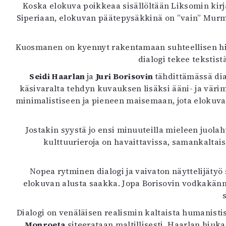
Koska elokuva poikkeaa sisällöltään Liksomin ki
K
Siperiaan, elokuvan päätepysäkkinä on ”vain” Murma
I
E
Kuosmanen on kyennyt rakentamaan suhteellisen hie
dialogi tekee tekstis
Seidi Haarlan
ja
Juri Borisovin
tähdittämässä di
käsivaralta tehdyn kuvauksen lisäksi ääni- ja väri
minimalistiseen ja pieneen maisemaan, jota elokuvan
Jostakin syystä jo ensi minuuteilla mieleen juola
kulttuurieroja on havaittavissa, samankaltai
Nopea rytminen dialogi ja vaivaton näyttelijätyö 
elokuvan alusta saakka. Jopa Borisovin vodkakänni
Dialogi on venäläisen realismin kaltaista humanistis
Monroeta
siteerataan maltillisesti. Haarlan hiuk