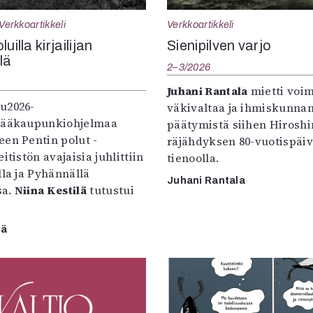
Verkkoartikkeli
Verkkoartikkeli
uilla kirjailijan
Sienipilven varjo
llä
2–3/2026
Juhani Rantala
mietti voi
u2026-
väkivaltaa ja ihmiskunna
pääkaupunkiohjelmaa
päätymistä siihen Hirosh
een Pentin polut -
räjähdyksen 80-vuotispäi
itistön avajaisia juhlittiin
tienoolla.
lla ja Pyhännällä
Juhani Rantala
sa.
Niina Kestilä
tutustui
lä