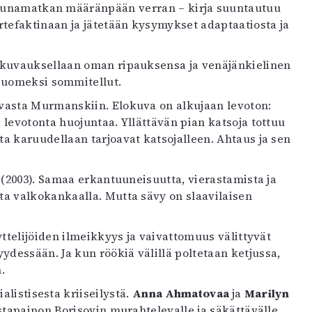
 junamatkan määränpään verran – kirja suuntautuu
tefaktinaan ja jätetään kysymykset adaptaatiosta ja
 kuvauksellaan oman ripauksensa ja venäjänkielinen
 suomeksi sommitellut.
asta Murmanskiin. Elokuva on alkujaan levoton:
levotonta huojuntaa. Yllättävän pian katsoja tottuu
a karuudellaan tarjoavat katsojalleen. Ahtaus ja sen
n
(2003). Samaa erkantuuneisuutta, vierastamista ja
ta valkokankaalla. Mutta sävy on slaavilaisen
yttelijöiden ilmeikkyys ja vaivattomuus välittyvät
dessään. Ja kun röökiä välillä poltetaan ketjussa,
.
listisesta kriiseilystä.
Anna Ahmatovaa
ja
Marilyn
stapainon Borisovin murahtelevalle ja säkättävälle