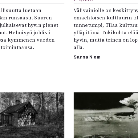
llisuutta luetaan
Välivainiolle on keskittyn
in runsaasti. Suuren
omaehtoisen kulttuurin til
 julkaisevat hyvin pienet
tunnetumpi, Tilaa kulttuur
ot. Helmivyö juhlisti
ylläpitämä Tukikohta elää 
ssa kymmenen vuoden
hyvin, mutta toinen on lo
toimintaansa.
alla.
Sanna Niemi