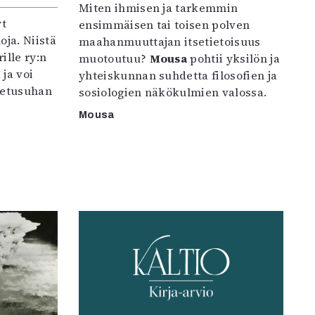
Miten ihmisen ja tarkemmin
yt
ensimmäisen tai toisen polven
oja. Niistä
maahanmuuttajan itsetietoisuus
ille ry:n
muotoutuu?
Mousa
pohtii yksilön ja
ja voi
yhteiskunnan suhdetta filosofien ja
petusuhan
sosiologien näkökulmien valossa.
Mousa