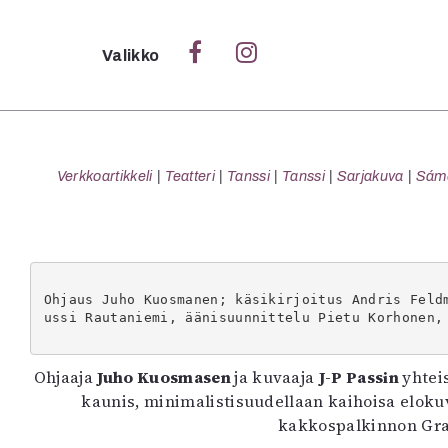
Sulje
Valikko
Ka
Verk
Verkkoartikkeli
Teatteri
Tanssi
Tanssi
Sarjakuva
Sámeg
S
S
Ohjaus Juho Kuosmanen; käsikirjoitus Andris Feld
Pä
ussi Rautaniemi, äänisuunnittelu Pietu Korhonen,
Pap
Ohjaaja
Juho Kuosmasen
ja kuvaaja
J-P Passin
yhtei
kaunis, minimalistisuudellaan kaihoisa elok
kakkospalkinnon Gran