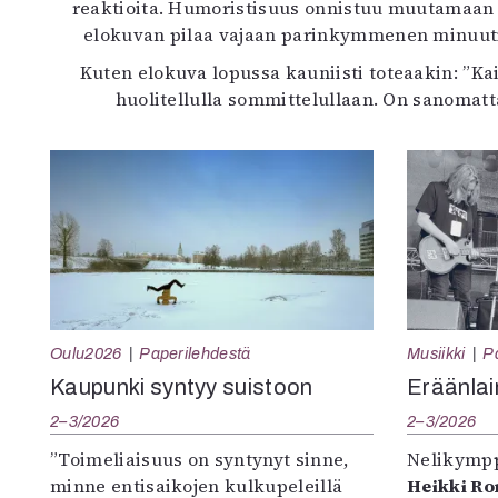
reaktioita. Humoristisuus onnistuu muutamaan ot
elokuvan pilaa vajaan parinkymmenen minuutin 
Kuten elokuva lopussa kauniisti toteaakin: ”K
huolitellulla sommittelullaan. On sanomat
Oulu2026
Paperilehdestä
Musiikki
P
Kaupunki syntyy suistoon
Eräänlai
2–3/2026
2–3/2026
”Toimeliaisuus on syntynyt sinne,
Nelikympp
minne entisaikojen kulkupeleillä
Heikki R