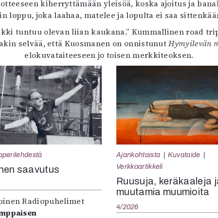
teeseen kiherryttämään yleisöä, koska ajoitus ja banal
loppu, joka laahaa, matelee ja lopulta ei saa sittenkään
aikki tuntuu olevan liian kaukana.” Kummallinen road tr
takin selvää, että Kuosmanen on onnistunut
Hymyilevän 
elokuvataiteeseen jo toisen merkkiteoksen.
aperilehdestä
Ajankohtaista
Kuvataide
Verkkoartikkeli
nen saavutus
Ruusuja, keräkaaleja j
muutamia muumioita
inen Radiopuhelimet
4/2026
omppaisen