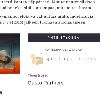
iteetti kantaa näppärästi. Muutoin intensiivisen
 aikaiseksi sitä suurempaa, mitä antaa luvata.
ip -mäinen elokuva vakuuttaa niukkuudellaan ja
miehen
(2016) jälkeen luomaan suomalaiseen
YHTEISTYÖSSÄ
Yhteistyössä
Gusto Partners
a