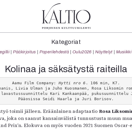
tegoriat
Lehdet
Info
Kategoriat
koartikkeli
4/2026
Tilaus j
illii
Pääkirjoitus
Paperilehdestä
Oulu2026
Näyttelyt
Musiikki
Teatteri
2–3/2026
irtonume
Tanssi
1/2026
Yhteistyö
Kolinaa ja säksätystä raiteilla
Tanssi
6/2025
Toimitu
arjakuva
5/2025 saame
Mediatie
Aamu Film Company: 
Hytti nro 6
. 106 min, K7.
ámegillii
5/2025
Kaltio r
manis, Livia Ulman ja Juho Kuosmanen, Rosa Liksomin ro
äkirjoitus
Lehtiarkisto
 lavastussuunnittelu Kari Kankaanpää, pukusuunnittelu 
Pääosissa Seidi Haarla ja Juri Borisov.
erilehdestä
Oulu2026
styö toimii jälleen. Eräänlainen adaptaatio
Rosa Liksomi
Näyttelyt
uva, joka on saanut kansainvälistä tunnustusta muun mu
Musiikki
d Prix’n. Elokuva on myös vuoden 2021 Suomen Oscar-e
Levyt