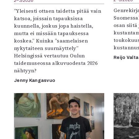
2–3/2026
Genrekirja
”Yleisesti ottaen taidetta pitää vain
Suomessak
katsoa, joissain tapauksissa
osan siitä
kuunnella, joskus jopa haistella,
kustantam
mutta ei missään tapauksessa
toukokuu
koskea.” Kuinka ”saamelaisen
kustannus
nykytaiteen suurnäyttely”
Helsingissä vertautuu Oulun
Reijo Valta
taidemuseossa alkuvuodesta 2026
nähtyyn?
Jenny Kangasvuo