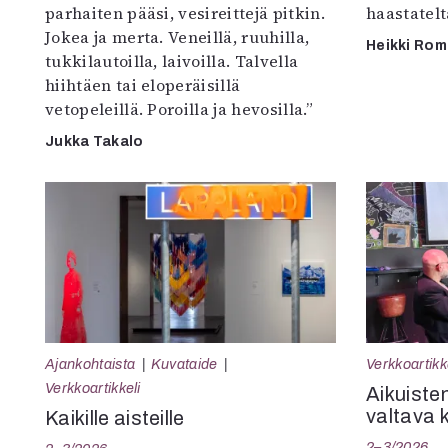
parhaiten pääsi, vesireittejä pitkin.
haastatel
Jokea ja merta. Veneillä, ruuhilla,
Heikki Ro
tukkilautoilla, laivoilla. Talvella
hiihtäen tai eloperäisillä
vetopeleillä. Poroilla ja hevosilla.”
Jukka Takalo
Ajankohtaista
Kuvataide
Verkkoartikk
Verkkoartikkeli
Aikuisten
valtava 
Kaikille aisteille
2–3/2026