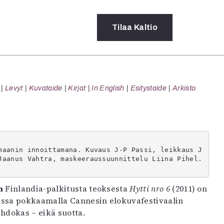
Tilaa
Kaltio
a
Levyt
Kuvataide
Kirjat
In English
Esitystaide
Arkisto
rot
ssä
s
dot
y
maanin innoittamana. Kuvaus J-P Passi, leikkaus J
Jaanus Vahtra, maskeeraussuunnittelu Liina Pihel.
n
Finlandia-palkitusta teoksesta
Hytti nro 6
(2011) on
assa pokkaamalla Cannesin elokuvafestivaalin
hdokas – eikä suotta.