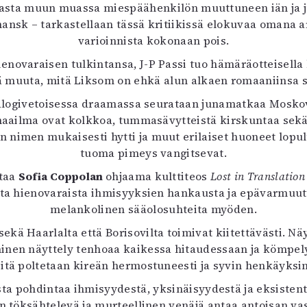
rjasta muun muassa miespäähenkilön muuttuneen iän ja
uvataide
nsk – tarkastellaan tässä kritiikissä elokuvaa omana ar
Kirjat
varioinnista kokonaan pois.
n English
sitystaide
novaraisen tulkintansa, J-P Passi tuo hämäräotteisella
Arkisto
tä muuta, mitä Liksom on ehkä alun alkaen romaaniinsa
alogivetoisessa draamassa seurataan junamatkaa Moskov
maailma ovat kolkkoa, tummasävytteistä kirskuntaa sekä 
 nimen mukaisesti hytti ja muut erilaiset huoneet lopult
tuoma pimeys vangitsevat.
htaa
Sofia Coppolan
ohjaama kulttiteos
Lost in Translatio
sta hienovaraista ihmisyyksien hankausta ja epävarmuut
melankolinen sääolosuhteita myöden.
sekä Haarlalta että Borisovilta toimivat kiitettävästi. Nä
nen näyttely tenhoaa kaikessa hitaudessaan ja kömpelyy
sitä poltetaan kireän hermostuneesti ja syvin henkäyksin
ta pohdintaa ihmisyydestä, yksinäisyydestä ja eksistentia
an töksähtelevä ja murteellinen venäjä antaa antoisan va