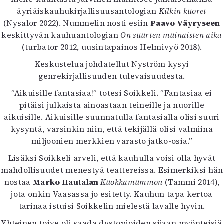
äyriäiskauhukirjallisuusantologian
Kilkin kuoret
(Nysalor 2022). Nummelin nosti esiin
Paavo Väyryseen
keskittyvän kauhuantologian
On suurten muinaisten aika
(turbator 2012, uusintapainos Helmivyö 2018).
Keskustelua johdatellut Nyström kysyi
genrekirjallisuuden tulevaisuudesta.
”Aikuisille fantasiaa!” totesi Soikkeli. ”Fantasiaa ei
pitäisi julkaista ainoastaan teineille ja nuorille
aikuisille. Aikuisille suunnatulla fantasialla olisi suuri
kysyntä, varsinkin niin, että tekijällä olisi valmiina
miljoonien merkkien varasto jatko-osia.”
Lisäksi Soikkeli arveli, että kauhulla voisi olla hyvät
mahdollisuudet menestyä teattereissa. Esimerkiksi hän
nostaa
Marko Hautalan
Kuokkamummon
(Tammi 2014),
jota onkin Vaasassa jo esitetty. Kauhun tapa kertoa
tarinaa istuisi Soikkelin mielestä lavalle hyvin.
Yhteinen toive oli saada dystopioiden sijaan myönteisiä