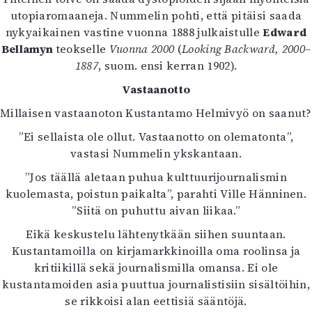
utopiaromaaneja. Nummelin pohti, että pitäisi saada
nykyaikainen vastine vuonna 1888 julkaistulle
Edward
Bellamyn
teokselle
Vuonna 2000
(
Looking Backward, 2000–
1887
, suom. ensi kerran 1902).
Vastaanotto
Millaisen vastaanoton Kustantamo Helmivyö on saanut?
”Ei sellaista ole ollut. Vastaanotto on olematonta”,
vastasi Nummelin ykskantaan.
”Jos täällä aletaan puhua kulttuurijournalismin
kuolemasta, poistun paikalta”, parahti Ville Hänninen.
”Siitä on puhuttu aivan liikaa.”
Eikä keskustelu lähtenytkään siihen suuntaan.
Kustantamoilla on kirjamarkkinoilla oma roolinsa ja
kritiikillä sekä journalismilla omansa. Ei ole
kustantamoiden asia puuttua journalistisiin sisältöihin,
se rikkoisi alan eettisiä sääntöjä.