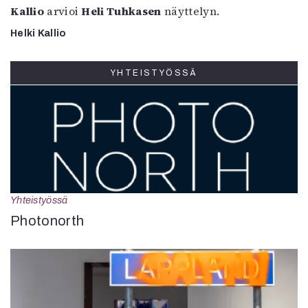
Kallio
arvioi
Heli Tuhkasen
näyttelyn.
Helki Kallio
YHTEISTYÖSSÄ
Yhteistyössä
Photonorth