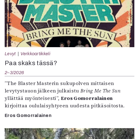
Levyt
Verkkoartikkeli
Paa skaks tässä?
2–3/2026
”The Blaster Masterin sukupolven mittaisen
levytystauon jälkeen julkaistu
Bring Me The Sun
yllättää myönteisesti”,
Eros Gomorralainen
kirjoittaa oululaisyhtyeen uudesta pitkäsoitosta.
Eros Gomorralainen