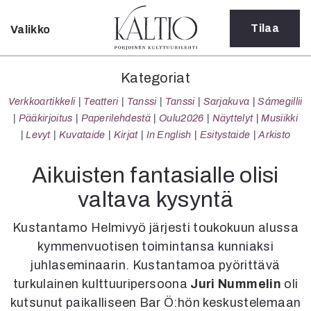
Tilaa
Valikko
Sulje
Kategoriat
Kategoriat
Verkkoartikkeli
Verkkoartikkeli
Teatteri
Tanssi
Tanssi
Sarjakuva
Sámegillii
Teatteri
Pääkirjoitus
Paperilehdestä
Oulu2026
Näyttelyt
Musiikki
Tanssi
Levyt
Kuvataide
Kirjat
In English
Esitystaide
Arkisto
Tanssi
Sarjakuva
Aikuisten fantasialle olisi
Sámegillii
valtava kysyntä
Pääkirjoitus
Paperilehdestä
Kustantamo Helmivyö järjesti toukokuun alussa
Oulu2026
kymmenvuotisen toimintansa kunniaksi
Näyttelyt
juhlaseminaarin. Kustantamoa pyörittävä
Musiikki
Levyt
turkulainen kulttuuripersoona
Juri Nummelin
oli
Kuvataide
kutsunut paikalliseen Bar Ö:hön keskustelemaan