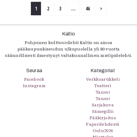
1
2
3
…
46
>
Kaltio
Pohjoinen kulttuurilehti Kaltio on ainoa
pääkaupunkiseudun ulkopuolella yli 80 vuotta
säännöllisesti ilmestynyt valtakunnallinen mielipidelehti.
Seuraa
Kategoriat
Facebook
Verkkoartikkeli
Instagram
Teatteri
Tanssi
Tanssi
Sarjakuva
Sámegillii
Pääkirjoitus
Paperilehdestä
Oulu2026