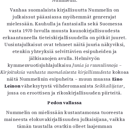
Nummelin.
Mediatiedot
Vanhaa suomalaista kirjallisuutta Nummelin on
Kaltio ry
julkaissut pääasiassa myöhemmät genrerajat
mielessään. Kauhulla ja fantasialla sekä Suomessa
vasta 1970-luvulla muusta kaunokirjallisuudesta
erkaantuneella tieteiskirjallisuudella on pitkät juuret.
Uusintajulkaisut ovat tehneet näitä juuria näkyviksi,
etenkin yhteyksiä selvittävien esipuheiden ja
jälkisanojen avulla. Helmivyön
kymmenvuotisjuhlajulkaisu
Junia ja ruunulinnoja –
Kirjoituksia vanhasta suomalaisesta kirjallisuudesta
kokoaa
näitä Nummelinin esipuheita – muun muassa
Eino
Leinon
väheksytystä viihderomaanista
Seikkailijatar
,
jossa on eroottisen ja rikoskirjallisuuden piirteitä.
Pedon vallassa
Nummelin on mielissään kustantamonsa tuoreesta
maineesta elokuvakirjallisuuden julkaisijana, vaikka
tämän taustalla ovatkin olleet laajemman