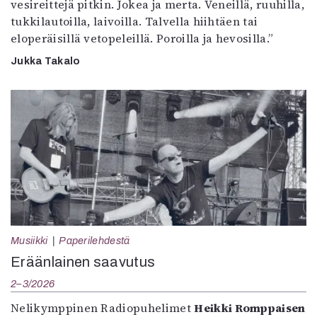
vesireittejä pitkin. Jokea ja merta. Veneillä, ruuhilla,
tukkilautoilla, laivoilla. Talvella hiihtäen tai
eloperäisillä vetopeleillä. Poroilla ja hevosilla.”
Jukka Takalo
Musiikki
Paperilehdestä
Eräänlainen saavutus
2–3/2026
Nelikymppinen Radiopuhelimet
Heikki Romppaisen