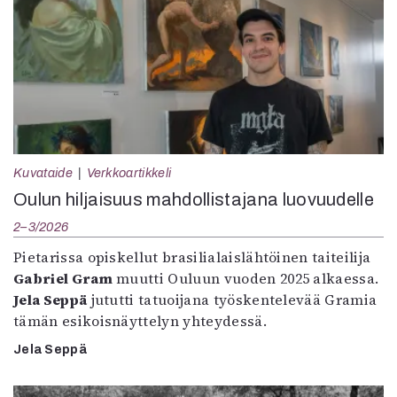
Kuvataide
Verkkoartikkeli
Oulun hiljaisuus mahdollistajana luovuudelle
2–3/2026
Pietarissa opiskellut brasilialaislähtöinen taiteilija
Gabriel Gram
muutti Ouluun vuoden 2025 alkaessa.
Jela Seppä
jututti tatuoijana työskentelevää Gramia
tämän esikoisnäyttelyn yhteydessä.
Jela Seppä