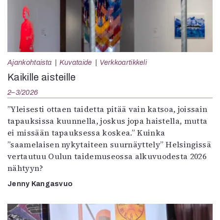
Ajankohtaista
Kuvataide
Verkkoartikkeli
Kaikille aisteille
2–3/2026
”Yleisesti ottaen taidetta pitää vain katsoa, joissain
tapauksissa kuunnella, joskus jopa haistella, mutta
ei missään tapauksessa koskea.” Kuinka
”saamelaisen nykytaiteen suurnäyttely” Helsingissä
vertautuu Oulun taidemuseossa alkuvuodesta 2026
nähtyyn?
Jenny Kangasvuo