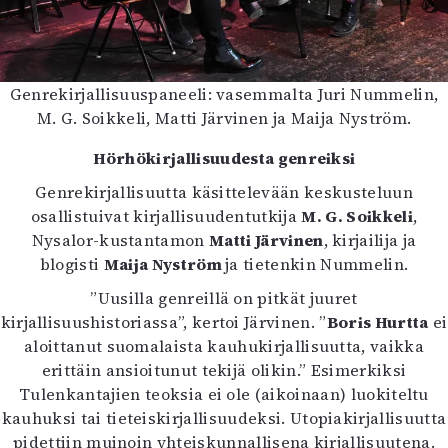
Genrekirjallisuuspaneeli: vasemmalta Juri Nummelin,
M. G. Soikkeli, Matti Järvinen ja Maija Nyström.
Hörhökirjallisuudesta genreiksi
Genrekirjallisuutta käsittelevään keskusteluun
osallistuivat kirjallisuudentutkija
M. G. Soikkeli
,
Nysalor-kustantamon
Matti Järvinen
, kirjailija ja
blogisti
Maija Nyström
ja tietenkin Nummelin.
”Uusilla genreillä on pitkät juuret
kirjallisuushistoriassa”, kertoi Järvinen. ”
Boris Hurtta
ei
aloittanut suomalaista kauhukirjallisuutta, vaikka
erittäin ansioitunut tekijä olikin.” Esimerkiksi
Tulenkantajien teoksia ei ole (aikoinaan) luokiteltu
kauhuksi tai tieteiskirjallisuudeksi. Utopiakirjallisuutta
pidettiin muinoin yhteiskunnallisena kirjallisuutena.