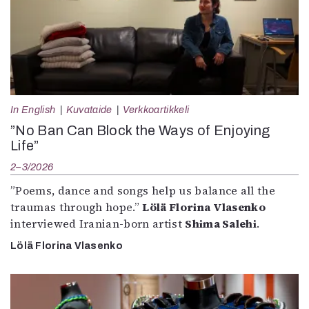
In English
Kuvataide
Verkkoartikkeli
”No Ban Can Block the Ways of Enjoying
Life”
2–3/2026
”Poems, dance and songs help us balance all the
traumas through hope.”
Lölä Florina Vlasenko
interviewed Iranian-born artist
Shima Salehi
.
Lölä Florina Vlasenko