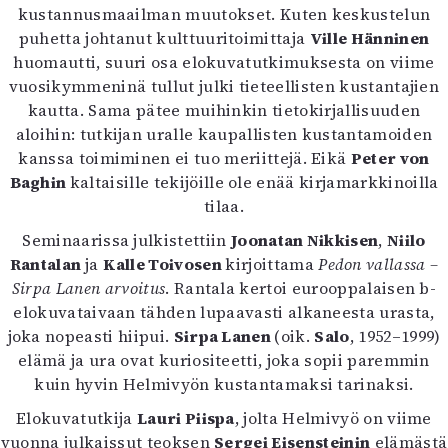
kustannusmaailman muutokset. Kuten keskustelun
puhetta johtanut kulttuuritoimittaja
Ville Hänninen
huomautti, suuri osa elokuvatutkimuksesta on viime
vuosikymmeninä tullut julki tieteellisten kustantajien
kautta. Sama pätee muihinkin tietokirjallisuuden
aloihin: tutkijan uralle kaupallisten kustantamoiden
kanssa toimiminen ei tuo meriittejä. Eikä
Peter von
Baghin
kaltaisille tekijöille ole enää kirjamarkkinoilla
tilaa.
Seminaarissa julkistettiin
Joonatan Nikkisen
,
Niilo
Rantalan
ja
Kalle Toivosen
kirjoittama
Pedon vallassa –
Sirpa Lanen arvoitus
. Rantala kertoi eurooppalaisen b-
elokuvataivaan tähden lupaavasti alkaneesta urasta,
joka nopeasti hiipui.
Sirpa Lanen
(oik.
Salo
, 1952–1999)
elämä ja ura ovat kuriositeetti, joka sopii paremmin
kuin hyvin Helmivyön kustantamaksi tarinaksi.
Elokuvatutkija
Lauri Piispa
, jolta Helmivyö on viime
vuonna julkaissut teoksen
Sergei Eisensteinin
elämästä