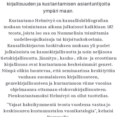
Kirjat
kirjallisuuden ja kustantamisen asiantuntijoita
In English
ympäri maan.
Esitystaide
Kustantamo Helmivyö on kansallisbibliografian
Arkisto
mukaan toimintansa aikana julkaissut kaikkiaan 182
teosta, joista iso osa on Nummelinin toimittamia
Lehdet
uudelleenjulkaisuja tai kirjoituskokoelmia.
4/2026
Kansalliskirjaston luokituksen mukaan yli puolet
2–3/2026
julkaisuista on kaunokirjallisuutta ja noin neljäsosa
1/2026
tietokirjallisuutta. Jännitys-, kauhu-, rikos- ja eroottinen
6/2025
kirjallisuus ovat kustantamon keskeisimmät genret.
5/2025 saame
Niinpä olikin luontevaa, että seminaarissa keskityttiin
5/2025
vanhaan suomalaiseen kirjallisuuteen,
Lehtiarkisto
genrekirjallisuuteen ja kustantamon viime vuosina
ohjelmaansa ottamaan elokuvakirjallisuuteen.
Info
Pienkustantamoksi Helmivyö on ollut tuottelias.
Tilaus ja irtonumerot
”Vajaat kaksikymmentä teosta vuodessa vastaa jo
Yhteistyössä
keskisuuren kustannustalon vuosikatalogia”, kehaisi
Toimitus