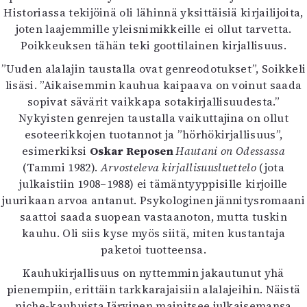
Historiassa tekijöinä oli lähinnä yksittäisiä kirjailijoita,
joten laajemmille yleisnimikkeille ei ollut tarvetta.
Poikkeuksen tähän teki goottilainen kirjallisuus.
”Uuden alalajin taustalla ovat genreodotukset”, Soikkeli
lisäsi. ”Aikaisemmin kauhua kaipaava on voinut saada
sopivat sävärit vaikkapa sotakirjallisuudesta.”
Nykyisten genrejen taustalla vaikuttajina on ollut
esoteerikkojen tuotannot ja ”hörhökirjallisuus”,
esimerkiksi
Oskar Reposen
Hautani on Odessassa
(Tammi 1982).
Arvosteleva kirjallisuusluettelo
(jota
julkaistiin 1908–1988) ei tämäntyyppisille kirjoille
juurikaan arvoa antanut. Psykologinen jännitysromaani
saattoi saada suopean vastaanoton, mutta tuskin
kauhu. Oli siis kyse myös siitä, miten kustantaja
paketoi tuotteensa.
Kauhukirjallisuus on nyttemmin jakautunut yhä
pienempiin, erittäin tarkkarajaisiin alalajeihin. Näistä
niche-kauhuista Järvinen mainitsee julkaisemansa