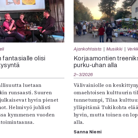
eli
Ajankohtaista
Musiikki
Verkk
 fantasialle olisi
Korjaamontien treenik
kysyntä
purku-uhan alla
2–3/2026
llisuutta luetaan
Välivainiolle on keskittyn
in runsaasti. Suuren
omaehtoisen kulttuurin til
 julkaisevat hyvin pienet
tunnetumpi, Tilaa kulttuur
ot. Helmivyö juhlisti
ylläpitämä Tukikohta elää 
ssa kymmenen vuoden
hyvin, mutta toinen on lo
toimintaansa.
alla.
Sanna Niemi