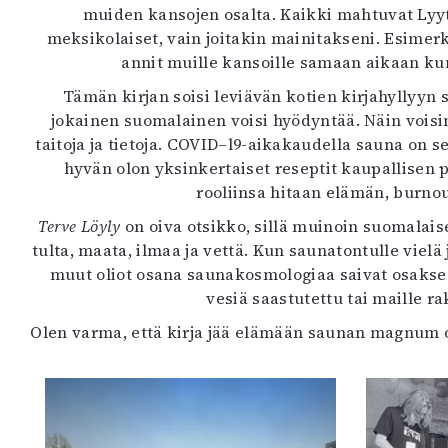
muiden kansojen osalta. Kaikki mahtuvat Lyytise
meksikolaiset, vain joitakin mainitakseni. Esimerk
annit muille kansoille samaan aikaan kun
Tämän kirjan soisi leviävän kotien kirjahyllyyn 
jokainen suomalainen voisi hyödyntää. Näin voisi
taitoja ja tietoja. COVID–l9-aikakaudella sauna on se
hyvän olon yksinkertaiset reseptit kaupallise
rooliinsa hitaan elämän, burno
Terve Löyly
on oiva otsikko, sillä muinoin suomalais
tulta, maata, ilmaa ja vettä. Kun saunatontulle viel
muut oliot osana saunakosmologiaa saivat osaksee
vesiä saastutettu tai maille r
Olen varma, että kirja jää elämään saunan magnum opu