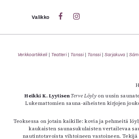
Sulje
Valikko
Ka
Verk
Verkkoartikkeli
Teatteri
Tanssi
Tanssi
Sarjakuva
Sámeg
S
H
S
Heikki K. Lyytisen
Terve Löyly
on uusin saunate
Pä
Lukemattomien sauna-aiheisten kirjojen jouk
Pap
Teoksessa on jotain kaikille: kovia ja pehmeitä lö
kaukaisten saunasukulaisten vertailevaa sau
nautintotavoista vihtoineen vastoineen. Tekijä 