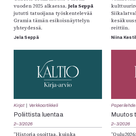
vuoden 2025 alkaessa.
Jela Seppä
kulttuurire
jututti tatuoijana työskentelevää
Siikalatva
Gramia tämän esikoisnäyttelyn
kesäkuus
yhteydessä.
reittiin.
Jela Seppä
Niina Kesti
Kirjat
Verkkoartikkeli
Paperilehde
Poliittista luentaa
Muutos t
2–3/2026
2–3/2026
”Historia osoittaa, kuinka
”Oulu2026