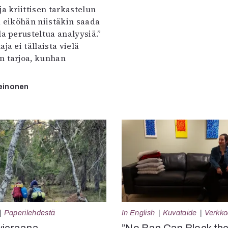
ja kriittisen tarkastelun
a eiköhän niistäkin saada
la perusteltua analyysiä.”
ja ei tällaista vielä
n tarjoa, kunhan
einonen
Paperilehdestä
In English
Kuvataide
Verkkoa
vieraana
”No Ban Can Block th