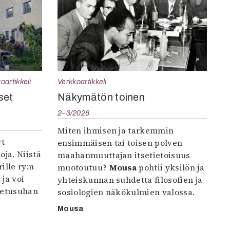
oartikkeli
Verkkoartikkeli
set
Näkymätön toinen
2–3/2026
Miten ihmisen ja tarkemmin
yt
ensimmäisen tai toisen polven
oja. Niistä
maahanmuuttajan itsetietoisuus
ille ry:n
muotoutuu?
Mousa
pohtii yksilön ja
ja voi
yhteiskunnan suhdetta filosofien ja
petusuhan
sosiologien näkökulmien valossa.
Mousa