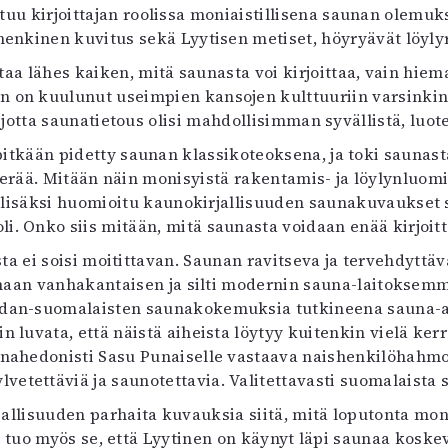
irjoittajan roolissa moniaistillisena saunan olemuksen 
uvataide
henkinen kuvitus sekä Lyytisen metiset, höyryävät löyly
Kirjat
n English
lähes kaiken, mitä saunasta voi kirjoittaa, vain hieman l
sitystaide
an on kuulunut useimpien kansojen kulttuuriin varsinkin
Arkisto
 jotta saunatietous olisi mahdollisimman syvällistä, luote
itkään pidetty saunan klassikoteoksena, ja toki saunasta 
perää. Mitään näin monisyistä rakentamis- ja löylynluomi
on lisäksi huomioitu kaunokirjallisuuden saunakuvaukset
li. Onko siis mitään, mitä saunasta voidaan enää kirjoit
ta ei soisi moitittavan. Saunan ravitseva ja tervehdyttä
tamaan vanhakantaisen ja silti modernin sauna-laitoksem
an-suomalaisten saunakokemuksia tutkineena sauna-akt
in luvata, että näistä aiheista löytyy kuitenkin vielä ke
nahedonisti Sasu Punaiselle vastaava naishenkilöhahmo, 
vetettäviä ja saunotettavia. Valitettavasti suomalaista 
llisuuden parhaita kuvauksia siitä, mitä loputonta monia
n
tuo myös se, että Lyytinen on käynyt läpi saunaa koske