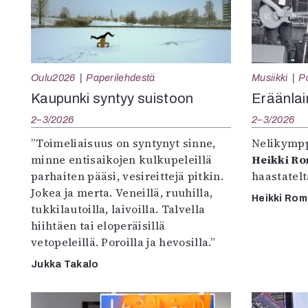
Oulu2026
Paperilehdestä
Musiikki
P
Kaupunki syntyy suistoon
Eräänlai
2–3/2026
2–3/2026
”Toimeliaisuus on syntynyt sinne,
Nelikympp
minne entisaikojen kulkupeleillä
Heikki R
parhaiten pääsi, vesireittejä pitkin.
haastatel
Jokea ja merta. Veneillä, ruuhilla,
Heikki Ro
tukkilautoilla, laivoilla. Talvella
hiihtäen tai eloperäisillä
vetopeleillä. Poroilla ja hevosilla.”
Jukka Takalo