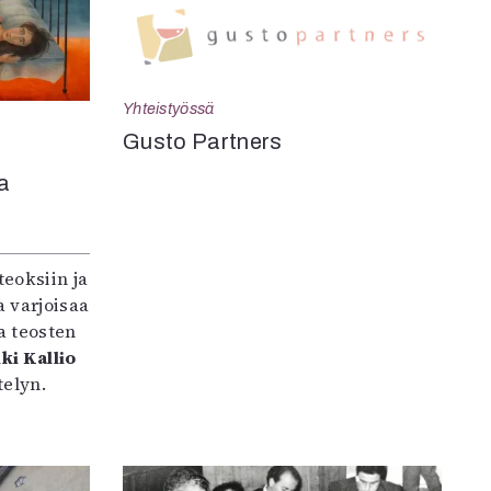
Yhteistyössä
Gusto Partners
a
teoksiin ja
 varjoisaa
a teosten
ki Kallio
elyn.