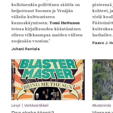
kulloinenkin poliittinen säätila on
pisteensä 
heijastunut Suomen ja Venäjän
kohteet, j
välisiin kulttuuriseen
vielä kuul
kanssakäymiseen.
Tomi Huttunen
Päätoimitta
toteaa kirjallisuuden kääntäminen
kuitenkaa
olleen vilkkaampaa maiden välisen
harhailee.
suojasään vuosina.”
Paavo J. H
Juhani Rantala
Levyt
Verkkoartikkeli
Mustarinda
Paa skaks tässä?
Vieraan 