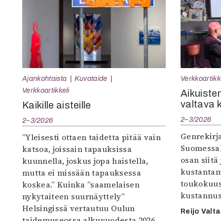
Ajankohtaista
Kuvataide
Verkkoartikk
Verkkoartikkeli
Aikuisten
valtava 
Kaikille aisteille
2–3/2026
2–3/2026
Genrekirja
”Yleisesti ottaen taidetta pitää vain
Suomessak
katsoa, joissain tapauksissa
osan siitä
kuunnella, joskus jopa haistella,
kustantam
mutta ei missään tapauksessa
toukokuu
koskea.” Kuinka ”saamelaisen
kustannus
nykytaiteen suurnäyttely”
Helsingissä vertautuu Oulun
Reijo Valta
taidemuseossa alkuvuodesta 2026