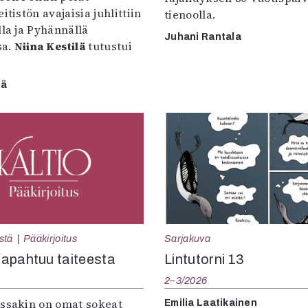
itistön avajaisia juhlittiin
tienoolla.
lla ja Pyhännällä
Juhani Rantala
sa.
Niina Kestilä
tutustui
lä
Sarjakuva
stä
Pääkirjoitus
Lintutorni 13
apahtuu taiteesta
2–3/2026
:ssakin on omat sokeat
Emilia Laatikainen