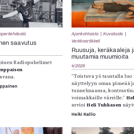
aperilehdestä
Ajankohtaista
Kuvataide
Verkkoartikkeli
nen saavutus
Ruusuja, keräkaaleja j
muutamia muumioita
inen Radiopuhelimet
4/2026
omppaisen
”Toistuva yö taustalla luo 
tavana.
näyttelyyn omaa pimeää ja
mppainen
tunnelmaansa, kontrastin
voimakkaille väreille.”
Hel
arvioi
Heli Tuhkasen
näytt
Helki Kallio