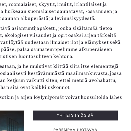
 roomalaiset, skyytit, inuitit, irlantilaiset ja
onsa huikeaan suomalaiset saunatavat, -osaamisen ja
t saunan alkuperästä ja levinnäisyydestä.
tävä asiantuntijapaketti, jonka sisältämää tietoa
kologiset viisaudet ja opit osaksi arjen tärkeitä
oivat löytää uudestaan ilmaiset ilot ja elämykset sekä
yt pääse, palaa saunatemppelimme alkuperäiseen
mistisen luontosuhteen kehtona.
an, ja he muistivat kiittää siitä itse elementtejä:
ekososiaalisesti kestävämmästä maailmankuvasta, jossa
 ketjuun vaikutti siten, ettei metsiä avohakattu,
nhän sitä ovat kaikki uskonnot.
kotkin ja arjen löylynlyömät voivat konsultoida lähes
YHTEISTYÖSSÄ