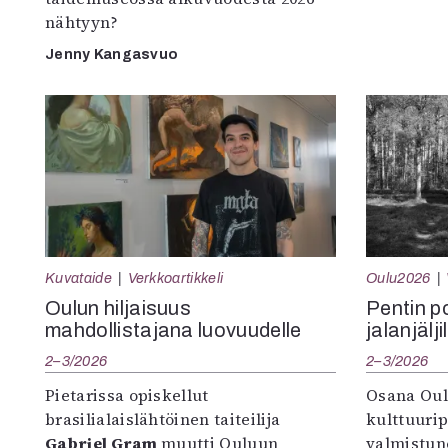
nähtyyn?
Jenny Kangasvuo
Kuvataide
Verkkoartikkeli
Oulu2026
Oulun hiljaisuus
Pentin pol
mahdollistajana luovuudelle
jalanjälji
2–3/2026
2–3/2026
Pietarissa opiskellut
Osana Oul
brasilialaislähtöinen taiteilija
kulttuuri
Gabriel Gram
muutti Ouluun
valmistun