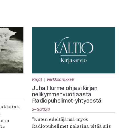
Kirjat
Verkkoartikkeli
Juha Hurme ohjasi kirjan
nelikymmenvuotiaasta
Radiopuhelimet-yhtyeestä
makkainta
2–3/2026
n
”Kuten edeltäjänsä myös
iman
Radiopuhelimet palasina pitää siis
vän