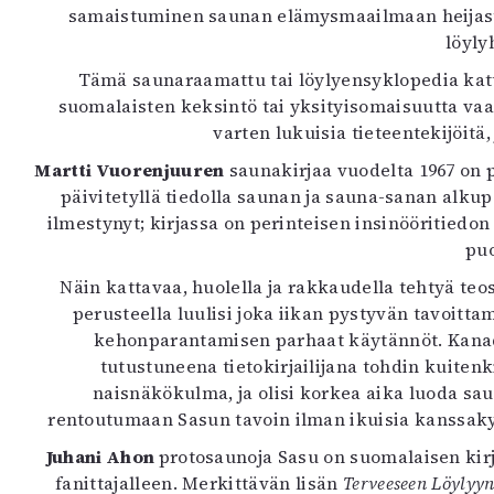
samaistuminen saunan elämysmaailmaan heijastuu k
K
löyly
I
Tämä saunaraamattu tai löylyensyklopedia kattaa 
E
suomalaisten keksintö tai yksityisomaisuutta va
varten lukuisia tieteentekijöitä,
Martti Vuorenjuuren
saunakirjaa vuodelta 1967 on p
päivitetyllä tiedolla saunan ja sauna-sanan alku
ilmestynyt; kirjassa on perinteisen insinööritied
puo
Näin kattavaa, huolella ja rakkaudella tehtyä teos
perusteella luulisi joka iikan pystyvän tavoit
kehonparantamisen parhaat käytännöt. Kanad
tutustuneena tietokirjailijana tohdin kuitenk
naisnäkökulma, ja olisi korkea aika luoda sau
rentoutumaan Sasun tavoin ilman ikuisia kanssakyl
Juhani Ahon
protosaunoja Sasu on suomalaisen kirja
fanittajalleen. Merkittävän lisän
Terveeseen Löylyy