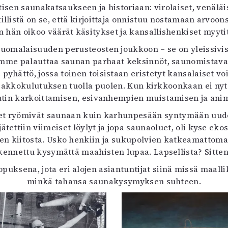
n saunakatsaukseen ja historiaan: virolaiset, venäläiset,
illistä on se, että kirjoittaja onnistuu nostamaan arvo
 hän oikoo väärät käsitykset ja kansallishenkiset myyti
suomalaisuuden perusteosten joukkoon – se on yleissivis
mme palauttaa saunan parhaat keksinnöt, saunomistavat, e
 pyhättö, jossa toinen toisistaan eristetyt kansalaiset v
n pakkokulutuksen tuolla puolen. Kun kirkkoonkaan ei n
utin karkoittamisen, esivanhempien muistamisen ja ani
et ryömivät saunaan kuin karhunpesään syntymään uudesta
ä jätettiin viimeiset löylyt ja jopa saunaoluet, oli kyse 
n kiitosta. Usko henkiin ja sukupolvien katkeamattomaan
akennettu kysymättä maahisten lupaa. Lapsellista? Sitte
ksena, jota eri alojen asiantuntijat siinä missä maalli
minkä tahansa saunakysymyksen suhteen.