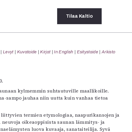
Tilaa
Kaltio
a
Levyt
Kuvataide
Kirjat
In English
Esitystaide
Arkisto
rot
ssä
s
dot
0.
y
 saunaan kylmemmin suhtautuville maallikoille.
a-sampo jauhaa niin uutta kuin vanhaa tietoa
 liittyvien termien etymologiaa, naapurikansojen ja
a neuvoja oikeaoppisista saunan lämmitys- ja
unaelämysten luova kuvaaja, sanataiteilija. Syvä