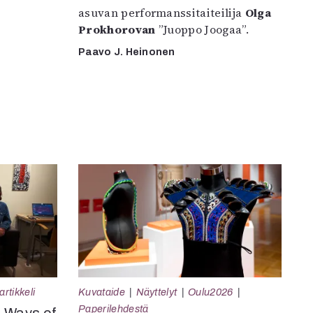
asuvan performanssitaiteilija
Olga
Prokhorovan
”Juoppo Joogaa”.
Paavo J. Heinonen
rtikkeli
Kuvataide
Näyttelyt
Oulu2026
Paperilehdestä
e Ways of