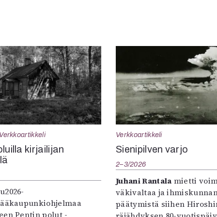
Verkkoartikkeli
Verkkoartikkeli
uilla kirjailijan
Sienipilven varjo
llä
2–3/2026
Juhani Rantala
mietti voi
u2026-
väkivaltaa ja ihmiskunna
pääkaupunkiohjelmaa
päätymistä siihen Hirosh
een Pentin polut -
räjähdyksen 80-vuotispäi