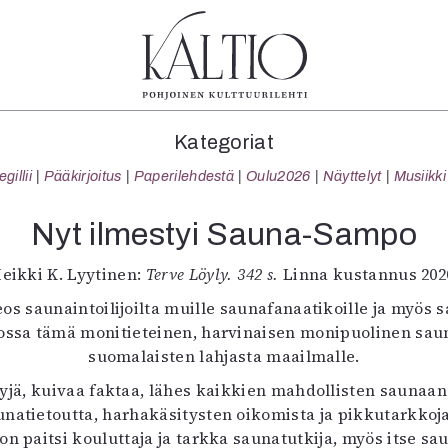
tegoriat
Lehdet
Info
Kategoriat
koartikkeli
4/2026
Tilaus j
illii
Pääkirjoitus
Paperilehdestä
Oulu2026
Näyttelyt
Musiikki
Teatteri
2–3/2026
irtonume
Tanssi
1/2026
Yhteistyö
Nyt ilmestyi Sauna-Sampo
Tanssi
6/2025
Toimitu
arjakuva
5/2025 saame
Mediatie
eikki K. Lyytinen:
Terve Löyly. 342 s.
Linna kustannus 202
ámegillii
5/2025
Kaltio r
os saunaintoilijoilta muille saunafanaatikoille ja myös
äkirjoitus
Lehtiarkisto
ossa tämä monitieteinen, harvinaisen monipuolinen saun
erilehdestä
suomalaisten lahjasta maailmalle.
Oulu2026
ylyjä, kuivaa faktaa, lähes kaikkien mahdollisten saunaan
Näyttelyt
natietoutta, harhakäsitysten oikomista ja pikkutarkkoj
Musiikki
on paitsi kouluttaja ja tarkka saunatutkija, myös itse sa
Levyt