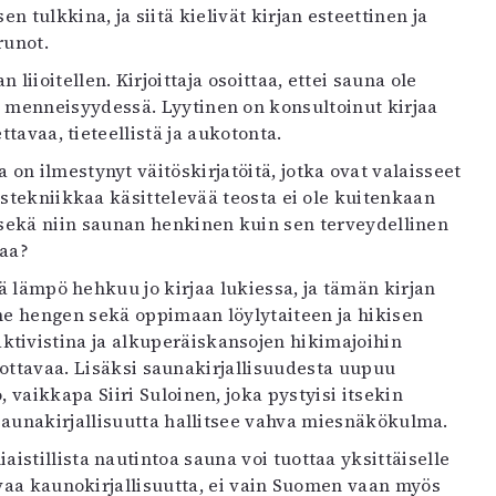
tulkkina, ja siitä kielivät kirjan esteettinen ja
runot.
iioitellen. Kirjoittaja osoittaa, ettei sauna ole
 menneisyydessä. Lyytinen on konsultoinut kirjaa
ttavaa, tieteellistä ja aukotonta.
on ilmestynyt väitöskirjatöitä, jotka ovat valaisseet
stekniikkaa käsittelevää teosta ei ole kuitenkaan
 sekä niin saunan henkinen kuin sen terveydellinen
taa?
vä lämpö hehkuu jo kirjaa lukiessa, ja tämän kirjan
me hengen sekä oppimaan löylytaiteen ja hikisen
ivistina ja alkuperäiskansojen hikimajoihin
rrottavaa. Lisäksi saunakirjallisuudesta uupuu
vaikkapa Siiri Suloinen, joka pystyisi itsekin
saunakirjallisuutta hallitsee vahva miesnäkökulma.
istillista nautintoa sauna voi tuottaa yksittäiselle
vaa kaunokirjallisuutta, ei vain Suomen vaan myös