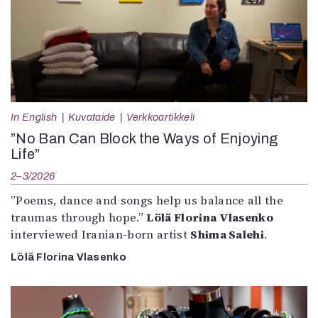
In English
Kuvataide
Verkkoartikkeli
”No Ban Can Block the Ways of Enjoying
Life”
2–3/2026
”Poems, dance and songs help us balance all the
traumas through hope.”
Lölä Florina Vlasenko
interviewed Iranian-born artist
Shima Salehi
.
Lölä Florina Vlasenko