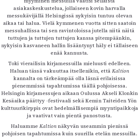
myyminen messuilla vaatisi sellaista
Mediatiedot
asiakaskeskustelua, jollaiseen kovin harvalla
Kaltio ry
messukävijällä Helsingissä nykyisin tuntuu olevan
aikaa tai halua. Vielä kymmenen vuotta sitten saatoin
messuhallissa tai sen ravintoloissa jutella niitä näitä
tuttujen ja tuttujen tuttujen kanssa pitempäänkin,
nykyisin kasvaneen hallin lisääntynyt häly ei tällaiseen
enää kannusta.
Toki vierailisin kirjamessuilla mieluusti edelleen.
Haluan tässä vakuuttaa itsellenikin, että
Kaltion
kannalta on tärkeämpää olla läsnä erilaisissa
pienemmissä tapahtumissa täällä pohjoisessa.
Helsingin kirjamessujen aikaan Oulussa Akseli Klonkin
Kesäaika päättyy -festivaali sekä Kemin Taiteiden Yön
kulttuurikirppis ovat hedelmällisempiä myyntipaikkoja
ja vaativat vain pientä panostusta.
Haluamme
Kaltion
näkyvän useammin pienissä
pohjoisen tapahtumissa kuin suurilla etelän messuilla.