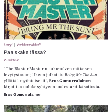
Levyt
Verkkoartikkeli
Paa skaks tässä?
2–3/2026
”The Blaster Masterin sukupolven mittaisen
levytystauon jälkeen julkaistu
Bring Me The Sun
yllättää myönteisesti”,
Eros Gomorralainen
kirjoittaa oululaisyhtyeen uudesta pitkäsoitosta.
Eros Gomorralainen