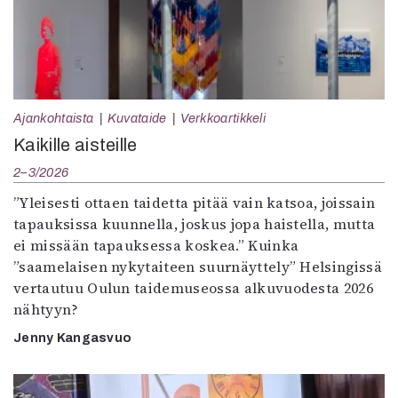
Ajankohtaista
Kuvataide
Verkkoartikkeli
Kaikille aisteille
2–3/2026
”Yleisesti ottaen taidetta pitää vain katsoa, joissain
tapauksissa kuunnella, joskus jopa haistella, mutta
ei missään tapauksessa koskea.” Kuinka
”saamelaisen nykytaiteen suurnäyttely” Helsingissä
vertautuu Oulun taidemuseossa alkuvuodesta 2026
nähtyyn?
Jenny Kangasvuo