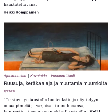
haastateltavana.
Heikki Romppainen
Ajankohtaista
Kuvataide
Verkkoartikkeli
Ruusuja, keräkaaleja ja muutamia muumioita
4/2026
”Toistuva yö taustalla luo teoksiin ja näyttelyyn
omaa pimeää ja varjoisaa tunnelmaansa,
kontrastina teosten voimakkaille väreille.”
Helki