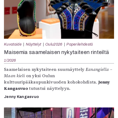
Kuvataide
Näyttelyt
Oulu2026
Paperilehdestä
Maisemia saamelaisen nykytaiteen rinteiltä
1/2026
Saamelaisen nykytaiteen suurnäyttely
Eanangiella –
Maan kieli
on yksi Oulun
kulttuuripääkaupunkivuoden kohokohdista.
Jenny
Kangasvuo
tutustui näyttelyyn.
Jenny Kangasvuo