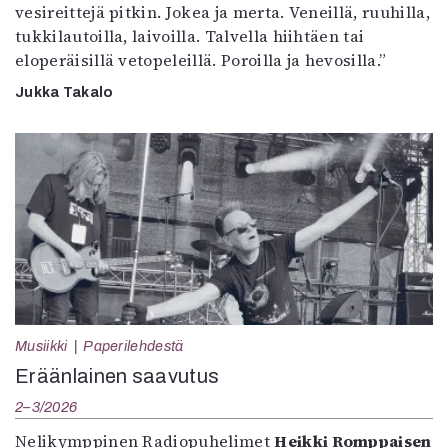
vesireittejä pitkin. Jokea ja merta. Veneillä, ruuhilla,
tukkilautoilla, laivoilla. Talvella hiihtäen tai
eloperäisillä vetopeleillä. Poroilla ja hevosilla.”
Jukka Takalo
Musiikki
Paperilehdestä
Eräänlainen saavutus
2–3/2026
Nelikymppinen Radiopuhelimet
Heikki Romppaisen