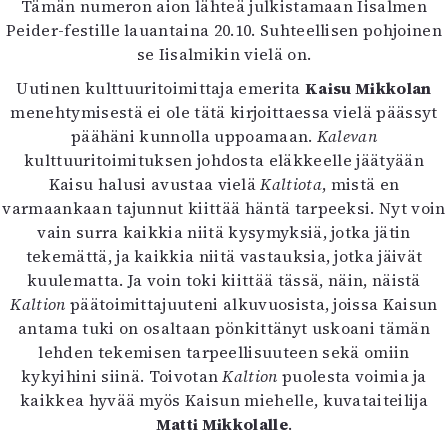
Tämän numeron aion lähteä julkistamaan Iisalmen
Peider-festille lauantaina 20.10. Suhteellisen pohjoinen
se Iisalmikin vielä on.
Uutinen kulttuuritoimittaja emerita
Kaisu Mikkolan
menehtymisestä ei ole tätä kirjoittaessa vielä päässyt
päähäni kunnolla uppoamaan.
Kalevan
kulttuuritoimituksen johdosta eläkkeelle jäätyään
Kaisu halusi avustaa vielä
Kaltiota
, mistä en
varmaankaan tajunnut kiittää häntä tarpeeksi. Nyt voin
vain surra kaikkia niitä kysymyksiä, jotka jätin
tekemättä, ja kaikkia niitä vastauksia, jotka jäivät
kuulematta. Ja voin toki kiittää tässä, näin, näistä
Kaltion
päätoimittajuuteni alkuvuosista, joissa Kaisun
antama tuki on osaltaan pönkittänyt uskoani tämän
lehden tekemisen tarpeellisuuteen sekä omiin
kykyihini siinä. Toivotan
Kaltion
puolesta voimia ja
kaikkea hyvää myös Kaisun miehelle, kuvataiteilija
Matti Mikkolalle
.