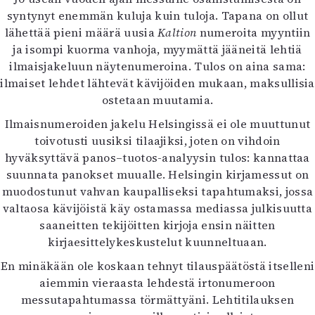
Kirjat
syntynyt enemmän kuluja kuin tuloja. Tapana on ollut
In English
lähettää pieni määrä uusia
Kaltion
numeroita myyntiin
Esitystaide
ja isompi kuorma vanhoja, myymättä jääneitä lehtiä
Arkisto
ilmaisjakeluun näytenumeroina. Tulos on aina sama:
ilmaiset lehdet lähtevät kävijöiden mukaan, maksullisia
Lehdet
ostetaan muutamia.
4/2026
Ilmaisnumeroiden jakelu Helsingissä ei ole muuttunut
2–3/2026
toivotusti uusiksi tilaajiksi, joten on vihdoin
1/2026
hyväksyttävä panos–tuotos-analyysin tulos: kannattaa
6/2025
suunnata panokset muualle. Helsingin kirjamessut on
5/2025 saame
muodostunut vahvan kaupalliseksi tapahtumaksi, jossa
5/2025
valtaosa kävijöistä käy ostamassa mediassa julkisuutta
Lehtiarkisto
saaneitten tekijöitten kirjoja ensin näitten
kirjaesittelykeskustelut kuunneltuaan.
Info
En minäkään ole koskaan tehnyt tilauspäätöstä itselleni
Tilaus ja irtonumerot
aiemmin vieraasta lehdestä irtonumeroon
Yhteistyössä
messutapahtumassa törmättyäni. Lehtitilauksen
Toimitus