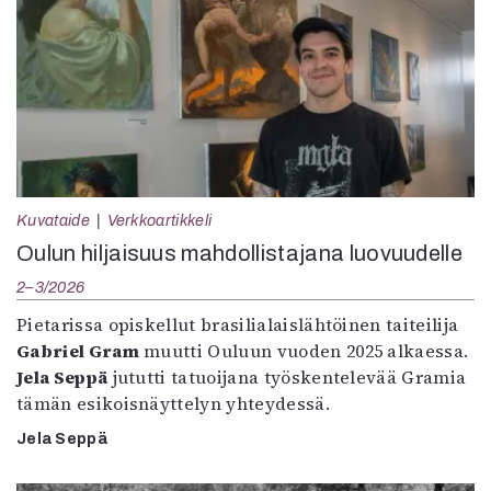
Kuvataide
Verkkoartikkeli
Oulun hiljaisuus mahdollistajana luovuudelle
2–3/2026
Pietarissa opiskellut brasilialaislähtöinen taiteilija
Gabriel Gram
muutti Ouluun vuoden 2025 alkaessa.
Jela Seppä
jututti tatuoijana työskentelevää Gramia
tämän esikoisnäyttelyn yhteydessä.
Jela Seppä