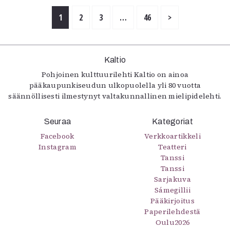
1
2
3
…
46
>
Kaltio
Pohjoinen kulttuurilehti Kaltio on ainoa
pääkaupunkiseudun ulkopuolella yli 80 vuotta
säännöllisesti ilmestynyt valtakunnallinen mielipidelehti.
Seuraa
Kategoriat
Facebook
Verkkoartikkeli
Instagram
Teatteri
Tanssi
Tanssi
Sarjakuva
Sámegillii
Pääkirjoitus
Paperilehdestä
Oulu2026