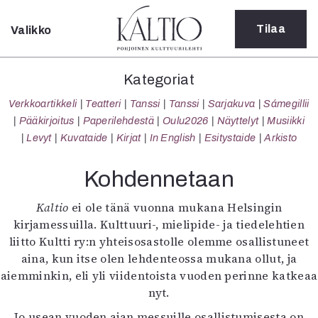
Tilaa
Valikko
Sulje
Kategoriat
Kategoriat
Verkkoartikkeli
Verkkoartikkeli
Teatteri
Tanssi
Tanssi
Sarjakuva
Sámegillii
Teatteri
Pääkirjoitus
Paperilehdestä
Oulu2026
Näyttelyt
Musiikki
Tanssi
Levyt
Kuvataide
Kirjat
In English
Esitystaide
Arkisto
Tanssi
Sarjakuva
Kohdennetaan
Sámegillii
Pääkirjoitus
K
altio
ei ole tänä vuonna mukana Helsingin
Paperilehdestä
kirjamessuilla. Kulttuuri-, mielipide- ja tiedelehtien
Oulu2026
liitto Kultti ry:n yhteisosastolle olemme osallistuneet
Näyttelyt
aina, kun itse olen lehdenteossa mukana ollut, ja
Musiikki
aiemminkin, eli yli viidentoista vuoden perinne katkeaa
Levyt
nyt.
Kuvataide
Jo usean vuoden ajan messuille osallistumisesta on