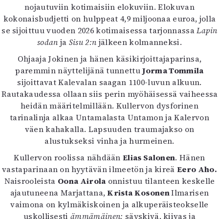
nojautuviin kotimaisiin elokuviin. Elokuvan
Mediatiedot
kokonaisbudjetti on hulppeat 4,9 miljoonaa euroa, jolla
Kaltio ry
se sijoittuu vuoden 2026 kotimaisessa tarjonnassa
Lapin
sodan
ja
Sisu 2:n
jälkeen kolmanneksi.
Ohjaaja Jokinen ja hänen käsikirjoittajaparinsa,
paremmin näyttelijänä tunnettu
Jorma Tommila
sijoittavat Kalevalan saagan 1100-luvun alkuun.
Rautakaudessa ollaan siis perin myöhäisessä vaiheessa
heidän määritelmillään. Kullervon dysforinen
tarinalinja alkaa Untamalasta Untamon ja Kalervon
väen kahakalla. Lapsuuden traumajakso on
alustukseksi vinha ja hurmeinen.
Kullervon roolissa nähdään
Elias Salonen
. Hänen
vastaparinaan on hyytävän ilmeetön ja kireä
Eero Aho.
Naisrooleista
Oona Airola
onnistuu tilanteen keskelle
ajautuneena Marjattana,
Krista Kosonen
Ilmarisen
vaimona on kylmäkiskoinen ja alkuperäisteokselle
uskollisesti
ämmämäinen:
säyskivä, kiivas ja