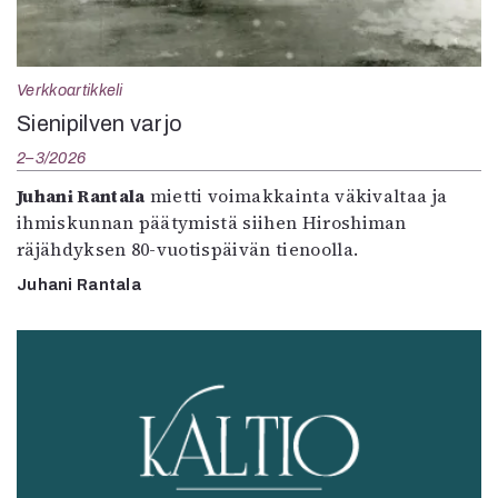
Verkkoartikkeli
Sienipilven varjo
2–3/2026
Juhani Rantala
mietti voimakkainta väkivaltaa ja
ihmiskunnan päätymistä siihen Hiroshiman
räjähdyksen 80-vuotispäivän tienoolla.
Juhani Rantala