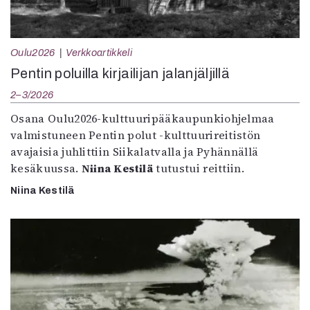
Oulu2026
Verkkoartikkeli
Pentin poluilla kirjailijan jalanjäljillä
2–3/2026
Osana Oulu2026-kulttuuripääkaupunkiohjelmaa
valmistuneen Pentin polut -kulttuurireitistön
avajaisia juhlittiin Siikalatvalla ja Pyhännällä
kesäkuussa.
Niina Kestilä
tutustui reittiin.
Niina Kestilä