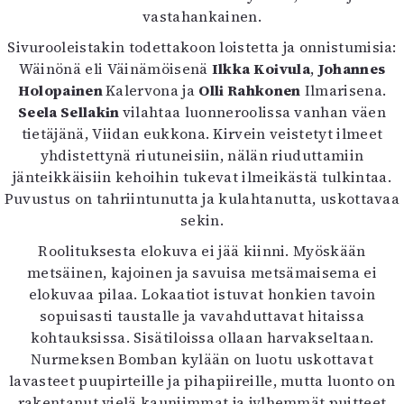
vastahankainen.
Sivurooleistakin todettakoon loistetta ja onnistumisia:
Wäinönä eli Väinämöisenä
Ilkka Koivula
,
Johannes
Holopainen
Kalervona ja
Olli Rahkonen
Ilmarisena.
Seela Sellakin
vilahtaa luonneroolissa vanhan väen
tietäjänä, Viidan eukkona. Kirvein veistetyt ilmeet
yhdistettynä riutuneisiin, nälän riuduttamiin
jänteikkäisiin kehoihin tukevat ilmeikästä tulkintaa.
Puvustus on tahriintunutta ja kulahtanutta, uskottavaa
sekin.
Roolituksesta elokuva ei jää kiinni. Myöskään
metsäinen, kajoinen ja savuisa metsämaisema ei
elokuvaa pilaa. Lokaatiot istuvat honkien tavoin
sopuisasti taustalle ja vavahduttavat hitaissa
kohtauksissa. Sisätiloissa ollaan harvakseltaan.
Nurmeksen Bomban kylään on luotu uskottavat
lavasteet puupirteille ja pihapiireille, mutta luonto on
rakentanut vielä kauniimmat ja jylhemmät puitteet