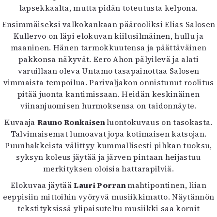
lapsekkaalta, mutta pidän toteutusta kelpona.
Ensimmäiseksi valkokankaan päärooliksi Elias Salosen
Kullervo on läpi elokuvan kiilusilmäinen, hullu ja
maaninen. Hänen tarmokkuutensa ja päättäväinen
pakkonsa näkyvät. Eero Ahon pälyilevä ja alati
varuillaan oleva Untamo tasapainottaa Salosen
vimmaista tempoilua. Parivaljakon onnistunut roolitus
pitää juonta kantimissaan. Heidän keskinäinen
viinanjuomisen hurmoksensa on taidonnäyte.
Kuvaaja
Rauno Ronkaisen
luontokuvaus on tasokasta.
Talvimaisemat lumoavat jopa kotimaisen katsojan.
Puunhakkeista välittyy kummallisesti pihkan tuoksu,
syksyn koleus jäytää ja järven pintaan heijastuu
merkityksen oloisia hattarapilviä.
Elokuvaa jäytää
Lauri Porran
mahtipontinen, liian
eeppisiin mittoihin vyöryvä musiikkimatto. Näytännön
tekstityksissä ylipaisuteltu musiikki saa kornit