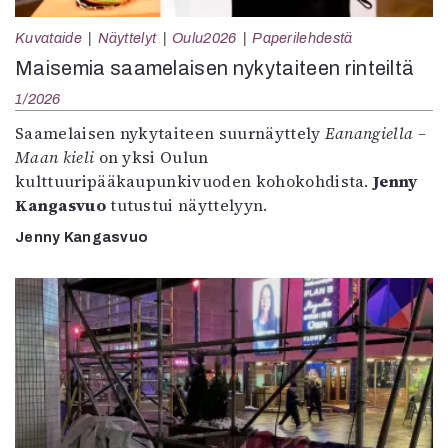
Kuvataide
Näyttelyt
Oulu2026
Paperilehdestä
Maisemia saamelaisen nykytaiteen rinteiltä
1/2026
Saamelaisen nykytaiteen suurnäyttely
Eanangiella –
Maan kieli
on yksi Oulun
kulttuuripääkaupunkivuoden kohokohdista.
Jenny
Kangasvuo
tutustui näyttelyyn.
Jenny Kangasvuo