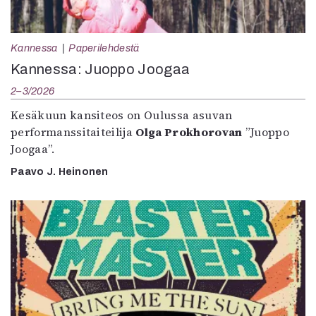
Kannessa
Paperilehdestä
Kannessa: Juoppo Joogaa
2–3/2026
Kesäkuun kansiteos on Oulussa asuvan
performanssitaiteilija
Olga Prokhorovan
”Juoppo
Joogaa”.
Paavo J. Heinonen