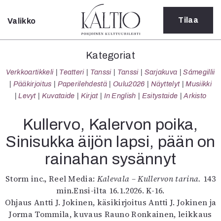
Tilaa
Valikko
Sulje
Kategoriat
Kategoriat
Verkkoartikkeli
Verkkoartikkeli
Teatteri
Tanssi
Tanssi
Sarjakuva
Sámegillii
Teatteri
Pääkirjoitus
Paperilehdestä
Oulu2026
Näyttelyt
Musiikki
Tanssi
Levyt
Kuvataide
Kirjat
In English
Esitystaide
Arkisto
Tanssi
Sarjakuva
Kullervo, Kalervon poika,
Sámegillii
Sinisukka äijön lapsi, pään on
Pääkirjoitus
Paperilehdestä
rainahan sysännyt
Oulu2026
Näyttelyt
Storm inc., Reel Media:
Kalevala – Kullervon tarina.
143
Musiikki
min.Ensi-ilta 16.1.2026. K-16.
Levyt
Ohjaus Antti J. Jokinen, käsikirjoitus Antti J. Jokinen ja
Kuvataide
Jorma Tommila, kuvaus Rauno Ronkainen, leikkaus