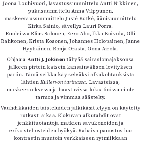
Kirjat
Joona Louhivuori, lavastussuunnittelu Antti Nikkinen,
In English
pukusuunnittelu Anna Vilppunen,
Esitystaide
maskeeraussuunnittelu Justé Butké, äänisuunnittelu
Arkisto
Kirka Sainio, sävellys Lauri Porra.
Rooleissa Elias Salonen, Eero Aho, lkka Koivula, Olli
Rahkonen, Krista Kosonen, Johannes Holopainen, Janne
Lehdet
Hyytiäinen, Ronja Orasta, Oona Airola.
4/2026
Ohjaaja
Antti J. Jokinen
tähyää sairaslomajaksonsa
2–3/2026
jälkeen pirtein katsein kansainvälisen levityksen
1/2026
pariin. Tämä seikka käy selväksi alkukohtauksista
6/2025
lähtien
Kullervon tarinassa.
Lavasteissa,
5/2025 saame
maskeerauksessa ja haastavissa lokaatioissa ei ole
5/2025
tarmoa ja vimmaa säästelty.
Lehtiarkisto
Vauhdikkaiden taisteluiden jälkikäsittelyyn on käytetty
Info
rutkasti aikaa. Elokuvan alkutahdit ovat
jenkkituotantoja matkien savukoneiden ja
Tilaus ja irtonumerot
erikoistehosteiden hyökyä. Rahaisa panostus luo
Yhteistyössä
kontrastin muutoin verkkaiseen rytmiikkaan
Toimitus