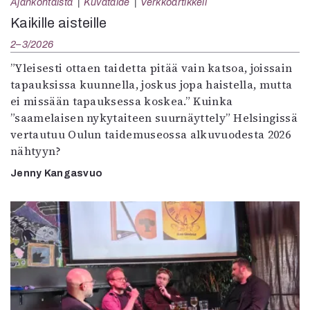
Ajankohtaista
Kuvataide
Verkkoartikkeli
Kaikille aisteille
2–3/2026
”Yleisesti ottaen taidetta pitää vain katsoa, joissain
tapauksissa kuunnella, joskus jopa haistella, mutta
ei missään tapauksessa koskea.” Kuinka
”saamelaisen nykytaiteen suurnäyttely” Helsingissä
vertautuu Oulun taidemuseossa alkuvuodesta 2026
nähtyyn?
Jenny Kangasvuo