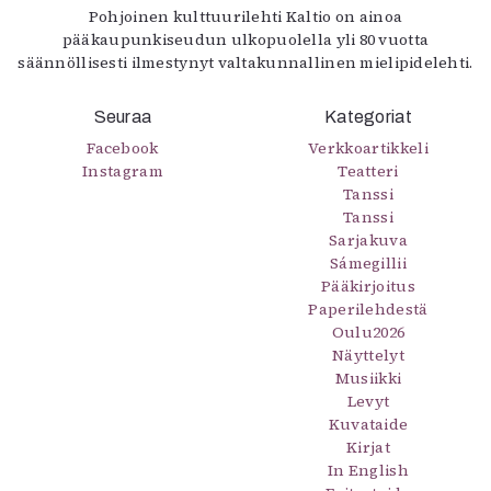
Pohjoinen kulttuurilehti Kaltio on ainoa
pääkaupunkiseudun ulkopuolella yli 80 vuotta
säännöllisesti ilmestynyt valtakunnallinen mielipidelehti.
Seuraa
Kategoriat
Facebook
Verkkoartikkeli
Instagram
Teatteri
Tanssi
Tanssi
Sarjakuva
Sámegillii
Pääkirjoitus
Paperilehdestä
Oulu2026
Näyttelyt
Musiikki
Levyt
Kuvataide
Kirjat
In English