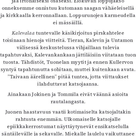
jää irtonaiseksi osaseksi. Elokuvan loppujakso
onneksemme onnistuu kutomaan saagan vähäeleisellä
ja kirkkaalla kerronnallaan. Loppurunojen karmeudella
ei mässäillä.
Kalevalaa
tuntevalle käsikirjoitus pirskahtelee
toisinaan hienoja viitteitä. Tieran, Kalevin ja Untamon
välisessä keskustelussa vihjaillaan tulevia
tapahtuvaksi, Kalevankankaan jättiläisiin viitataan tuon
tuosta. Tähdistöt, Tuonelan myytit ja ennen Kullervon
syntyä tapahtunutta sohitaan, muttei kuitenkaan avata.
”Taivaan äärellinen” pitää tuntea, jotta viittaukset
ilahduttavat katsojaansa.
Ainakaan Jokinen ja Tommila eivät väännä asioita
rautalangasta.
Juonen haastavuus vaatii kotimaiselta katsojaltakin
rahtusta enemmän. Ulkomaiselle katsojalle
epiikkakerrostumat näyttäytynevät ensikatselulla
säntäilevälle ja sekavalle. Miekalle laulelu vaikuttanee