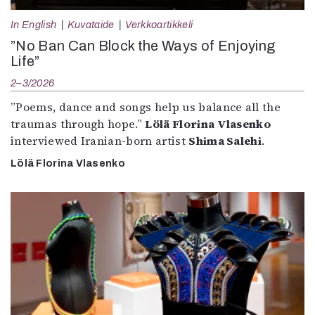
In English
Kuvataide
Verkkoartikkeli
”No Ban Can Block the Ways of Enjoying
Life”
2–3/2026
”Poems, dance and songs help us balance all the
traumas through hope.”
Lölä Florina Vlasenko
interviewed Iranian-born artist
Shima Salehi
.
Lölä Florina Vlasenko