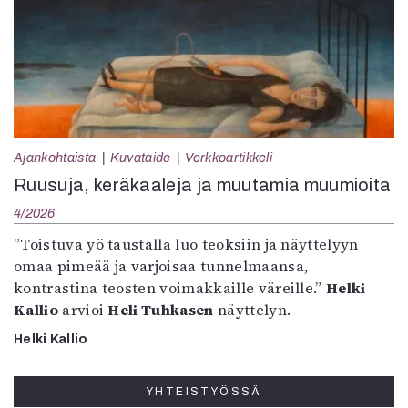
Ajankohtaista
Kuvataide
Verkkoartikkeli
Ruusuja, keräkaaleja ja muutamia muumioita
4/2026
”Toistuva yö taustalla luo teoksiin ja näyttelyyn
omaa pimeää ja varjoisaa tunnelmaansa,
kontrastina teosten voimakkaille väreille.”
Helki
Kallio
arvioi
Heli Tuhkasen
näyttelyn.
Helki Kallio
YHTEISTYÖSSÄ