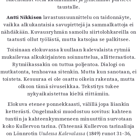
taustalle.
Antti Nikkisen
lavastussuunnittelu on taidonnäyte,
vaikka alkukantaisia savupirttejä ja sammalkattoja ei
nähdäkään. Kuvausryhmän samoilu siirtolohkareilla on
taatusti ollut työlästä, mutta katsojaa se palkitsee.
Toisinaan elokuvassa kuullaan kalevalaista rytmiä
mukailevaa alkukirjainten soinnuttelua, allitteraatiota.
Rytmiikassakin on tuttua poljentoa. Dialogi on
mutkatonta, tenhoavaa sitenkin. Mutta kun sanotaan, ei
toisteta. Kesuuraa ei ole osattu oikein rakentaa, mutta
olkoon tämä sivuseikkaa. Tekstitys tukee
nykyaikaistettua kieltä riittämiin.
Elokuva etenee ponnekkaasti, välillä jopa liiankin
ketterästi. Ongelmaksi muodostuu sovitus: kahteen
tuntiin ja kahteenkymmeneen minuuttiin survotaan
koko Kullervon tarina. (Yhteensä Kullervon tarinalinja
on Lönnrotin
Uudessa Kalevalassa
(1849) runot 31–36,