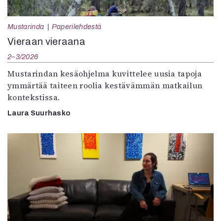
Mustarinda
Paperilehdestä
Vieraan vieraana
2–3/2026
Mustarindan kesäohjelma kuvittelee uusia tapoja
ymmärtää taiteen roolia kestävämmän matkailun
kontekstissa.
Laura Suurhasko