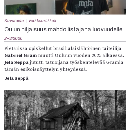
Kuvataide
Verkkoartikkeli
Oulun hiljaisuus mahdollistajana luovuudelle
2–3/2026
Pietarissa opiskellut brasilialaislähtöinen taiteilija
Gabriel Gram
muutti Ouluun vuoden 2025 alkaessa.
Jela Seppä
jututti tatuoijana työskentelevää Gramia
tämän esikoisnäyttelyn yhteydessä.
Jela Seppä