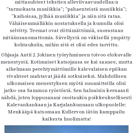
mittasuhteet tekstien alleviivaavuudellaa:n
”tarmokasta musiikkia”; ”pahaenteistä musiikkia”;
”kaihoisaa, jylhää musiikkia” ja niin sitä rataa.
Vähäisemmälläkin nostatuksella ja kumulla olisi
selvitty. Teemat ovat riittämättömiä, suorastaan
mitäänsanomattomia. Sävellystä on väkisellä ympätty
kohtauksiin, mihin sitä ei olisi edes tarvittu.
Ohjaaja Antti J. Jokinen työryhmineen toivoo elokuvalle
menestystä. Kotimaiset katsojansa se kai saanee, mutta
aihelmaan perehtymättömille kalevalaisen epiikan
vivahteet mahtavat jäädä sotkuiseksi. Mahdollisen
ulkomaisen menestyksen myötä suunnitteilla olisi
jatko-osa Sammon ryöstöstä. Sen haluaisin kernaasti
nähdä, joten loppusanani osoitankin poikkeuksellisesti
Kalevankankaan ja Karjalankunnaan ulkopuolelle:
Menkääpä katsomaan Kullervon iätön kamppailu
kaikesta huolimatta!