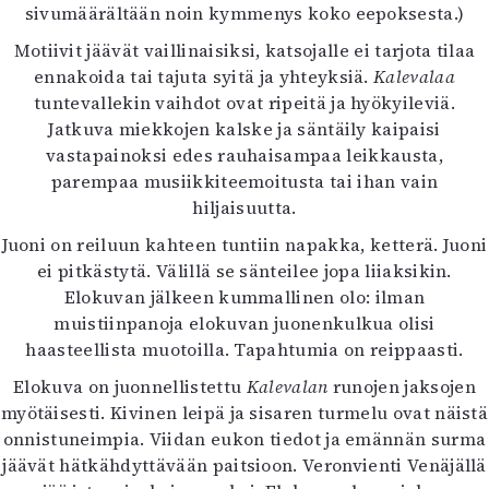
sivumäärältään noin kymmenys koko eepoksesta.)
Motiivit jäävät vaillinaisiksi, katsojalle ei tarjota tilaa
ennakoida tai tajuta syitä ja yhteyksiä.
Kalevalaa
tuntevallekin vaihdot ovat ripeitä ja hyökyileviä.
Jatkuva miekkojen kalske ja säntäily kaipaisi
vastapainoksi edes rauhaisampaa leikkausta,
parempaa musiikkiteemoitusta tai ihan vain
hiljaisuutta.
Juoni on reiluun kahteen tuntiin napakka, ketterä. Juoni
ei pitkästytä. Välillä se sänteilee jopa liiaksikin.
Elokuvan jälkeen kummallinen olo: ilman
muistiinpanoja elokuvan juonenkulkua olisi
haasteellista muotoilla. Tapahtumia on reippaasti.
Elokuva on juonnellistettu
Kalevalan
runojen jaksojen
myötäisesti. Kivinen leipä ja sisaren turmelu ovat näistä
onnistuneimpia. Viidan eukon tiedot ja emännän surma
jäävät hätkähdyttävään paitsioon. Veronvienti Venäjällä