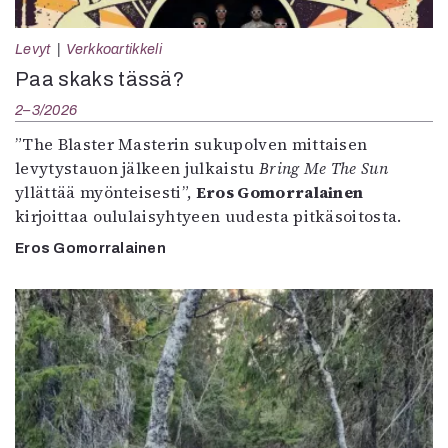
Levyt
Verkkoartikkeli
Paa skaks tässä?
2–3/2026
”The Blaster Masterin sukupolven mittaisen
levytystauon jälkeen julkaistu
Bring Me The Sun
yllättää myönteisesti”,
Eros Gomorralainen
kirjoittaa oululaisyhtyeen uudesta pitkäsoitosta.
Eros Gomorralainen