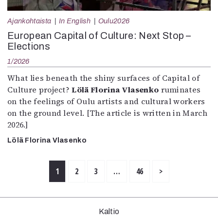
Ajankohtaista
In English
Oulu2026
European Capital of Culture: Next Stop –
Elections
1/2026
What lies beneath the shiny surfaces of Capital of
Culture project?
Lölä Florina Vlasenko
ruminates
on the feelings of Oulu artists and cultural workers
on the ground level. [The article is written in March
2026.]
Lölä Florina Vlasenko
1
2
3
…
46
>
Kaltio