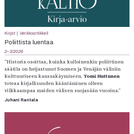
Kirjat
Verkkoartikkeli
Poliittista luentaa
2–3/2026
”Historia osoittaa, kuinka kulloinenkin poliittinen
säätila on heijastunut Suomen ja Venäjän välisiin
kulttuuriseen kanssakäymiseen.
Tomi Huttunen
toteaa kirjallisuuden kääntäminen olleen
vilkkaampaa maiden välisen suojasään vuosina.”
Juhani Rantala