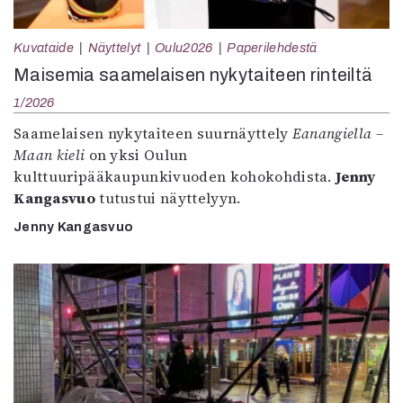
Kuvataide
Näyttelyt
Oulu2026
Paperilehdestä
Maisemia saamelaisen nykytaiteen rinteiltä
1/2026
Saamelaisen nykytaiteen suurnäyttely
Eanangiella –
Maan kieli
on yksi Oulun
kulttuuripääkaupunkivuoden kohokohdista.
Jenny
Kangasvuo
tutustui näyttelyyn.
Jenny Kangasvuo