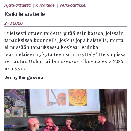
Ajankohtaista
Kuvataide
Verkkoartikkeli
Kaikille aisteille
2–3/2026
”Yleisesti ottaen taidetta pitää vain katsoa, joissain
tapauksissa kuunnella, joskus jopa haistella, mutta
ei missään tapauksessa koskea.” Kuinka
”saamelaisen nykytaiteen suurnäyttely” Helsingissä
vertautuu Oulun taidemuseossa alkuvuodesta 2026
nähtyyn?
Jenny Kangasvuo