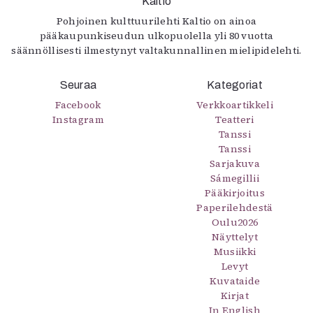
Kaltio
Pohjoinen kulttuurilehti Kaltio on ainoa
pääkaupunkiseudun ulkopuolella yli 80 vuotta
säännöllisesti ilmestynyt valtakunnallinen mielipidelehti.
Seuraa
Kategoriat
Facebook
Verkkoartikkeli
Instagram
Teatteri
Tanssi
Tanssi
Sarjakuva
Sámegillii
Pääkirjoitus
Paperilehdestä
Oulu2026
Näyttelyt
Musiikki
Levyt
Kuvataide
Kirjat
In English