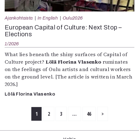
Ajankohtaista
In English
Oulu2026
European Capital of Culture: Next Stop –
Elections
1/2026
What lies beneath the shiny surfaces of Capital of
Culture project?
Lölä Florina Vlasenko
ruminates
on the feelings of Oulu artists and cultural workers
on the ground level. [The article is written in March
2026.]
Lölä Florina Vlasenko
1
2
3
…
46
>