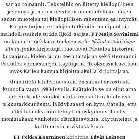
sarjan romaanit. Teksteihin on liitetty kieliopillinen
Mediatiedot
jäsennys, ja näin aineistosta on mahdollista hakea
Kaltio ry
sanan muotojen tai kieliopillisen rakenteen esiintymät.
Korpus tarjoaa eri alojen tutkijoille monipuolisia
mahdollisuuksia tutkia Iijoki-sarjaa.
FT Maija Saviniemi
on koonnut raikkaan teoksen
Kalle Päätalo tutkijoiden
silmin
, jonka kirjoittajat luotaavat Päätaloa historian
kuvaajana, kielen ja murteen taitajana sekä Hermanni
Päätaloa voimasanojen käyttäjänä. Teoksessa kuvataan
myös Kallen kasvua kirjoittajaksi ja kirjoittajana.
Muistitieto lähdeaineistona on saanut arvostusta
kunnolla vasta 1980-luvulla. Päätalolla se on ollut aina
tärkein lähde, vaikka häntä arvosteltiin liiallisesta
pikkutarkkuudesta. Jälkiviisaasti on hyvä ajatella, että
ellei hän olisi niin tehnyt, ei nykyihmisillä olisi
monistakaan vanhoista elämäntavoista, käytänteistä ja
kulttuurista aavistustakaan.
FT Pekka Kaarninen
kirjoittaa
Edvin Laineen