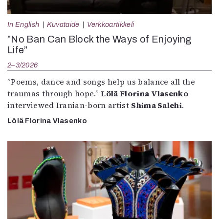
In English
Kuvataide
Verkkoartikkeli
”No Ban Can Block the Ways of Enjoying
Life”
2–3/2026
”Poems, dance and songs help us balance all the
traumas through hope.”
Lölä Florina Vlasenko
interviewed Iranian-born artist
Shima Salehi
.
Lölä Florina Vlasenko