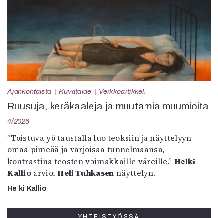
Ajankohtaista
Kuvataide
Verkkoartikkeli
Ruusuja, keräkaaleja ja muutamia muumioita
4/2026
”Toistuva yö taustalla luo teoksiin ja näyttelyyn
omaa pimeää ja varjoisaa tunnelmaansa,
kontrastina teosten voimakkaille väreille.”
Helki
Kallio
arvioi
Heli Tuhkasen
näyttelyn.
Helki Kallio
YHTEISTYÖSSÄ