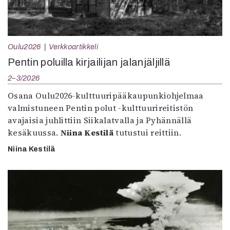
Oulu2026
Verkkoartikkeli
Pentin poluilla kirjailijan jalanjäljillä
2–3/2026
Osana Oulu2026-kulttuuripääkaupunkiohjelmaa
valmistuneen Pentin polut -kulttuurireitistön
avajaisia juhlittiin Siikalatvalla ja Pyhännällä
kesäkuussa.
Niina Kestilä
tutustui reittiin.
Niina Kestilä