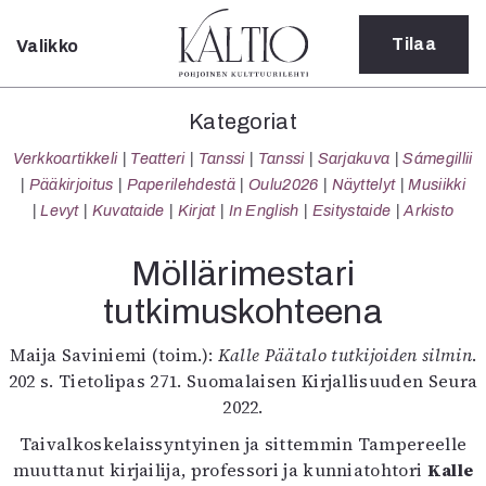
Tilaa
Valikko
Sulje
Kategoriat
Kategoriat
Verkkoartikkeli
Verkkoartikkeli
Teatteri
Tanssi
Tanssi
Sarjakuva
Sámegillii
Teatteri
Pääkirjoitus
Paperilehdestä
Oulu2026
Näyttelyt
Musiikki
Tanssi
Levyt
Kuvataide
Kirjat
In English
Esitystaide
Arkisto
Tanssi
Sarjakuva
Möllärimestari
Sámegillii
tutkimuskohteena
Pääkirjoitus
Paperilehdestä
Maija Saviniemi (toim.):
Kalle Päätalo tutkijoiden silmin
.
Oulu2026
202 s. Tietolipas 271. Suomalaisen Kirjallisuuden Seura
Näyttelyt
2022.
Musiikki
Levyt
Taivalkoskelaissyntyinen ja sittemmin Tampereelle
Kuvataide
muuttanut kirjailija, professori ja kunniatohtori
Kalle