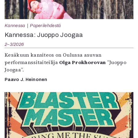
Kannessa
Paperilehdestä
Kannessa: Juoppo Joogaa
2–3/2026
Kesäkuun kansiteos on Oulussa asuvan
performanssitaiteilija
Olga Prokhorovan
”Juoppo
Joogaa”.
Paavo J. Heinonen