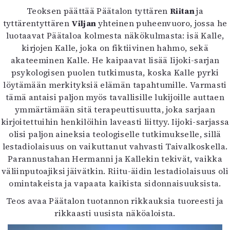
Teoksen päättää Päätalon tyttären
Riitan
ja
tyttärentyttären
Viljan
yhteinen puheenvuoro, jossa he
luotaavat Päätaloa kolmesta näkökulmasta: isä Kalle,
kirjojen Kalle, joka on fiktiivinen hahmo, sekä
akateeminen Kalle. He kaipaavat lisää Iijoki-sarjan
psykologisen puolen tutkimusta, koska Kalle pyrki
löytämään merkityksiä elämän tapahtumille. Varmasti
tämä antaisi paljon myös tavallisille lukijoille auttaen
ymmärtämään sitä terapeuttisuutta, joka sarjaan
kirjoitettuihin henkilöihin laveasti liittyy. Iijoki-sarjassa
olisi paljon aineksia teologiselle tutkimukselle, sillä
lestadiolaisuus on vaikuttanut vahvasti Taivalkoskella.
Parannustahan Hermanni ja Kallekin tekivät, vaikka
väliinputoajiksi jäivätkin. Riitu-äidin lestadiolaisuus oli
omintakeista ja vapaata kaikista sidonnaisuuksista.
Teos avaa Päätalon tuotannon rikkauksia tuoreesti ja
rikkaasti uusista näköaloista.