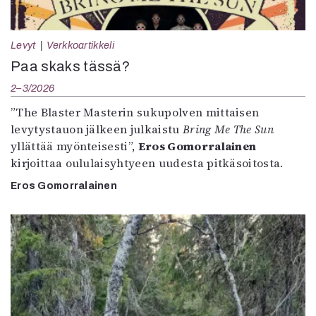
Levyt
Verkkoartikkeli
Paa skaks tässä?
2–3/2026
”The Blaster Masterin sukupolven mittaisen
levytystauon jälkeen julkaistu
Bring Me The Sun
yllättää myönteisesti”,
Eros Gomorralainen
kirjoittaa oululaisyhtyeen uudesta pitkäsoitosta.
Eros Gomorralainen