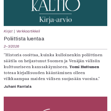
Kirjat
Verkkoartikkeli
Poliittista luentaa
2–3/2026
”Historia osoittaa, kuinka kulloinenkin poliittinen
säätila on heijastunut Suomen ja Venäjän välisiin
kulttuuriseen kanssakäymiseen.
Tomi Huttunen
toteaa kirjallisuuden kääntäminen olleen
vilkkaampaa maiden välisen suojasään vuosina.”
Juhani Rantala