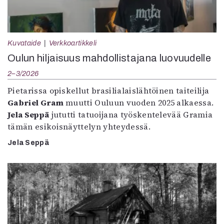
Kuvataide
Verkkoartikkeli
Oulun hiljaisuus mahdollistajana luovuudelle
2–3/2026
Pietarissa opiskellut brasilialaislähtöinen taiteilija
Gabriel Gram
muutti Ouluun vuoden 2025 alkaessa.
Jela Seppä
jututti tatuoijana työskentelevää Gramia
tämän esikoisnäyttelyn yhteydessä.
Jela Seppä