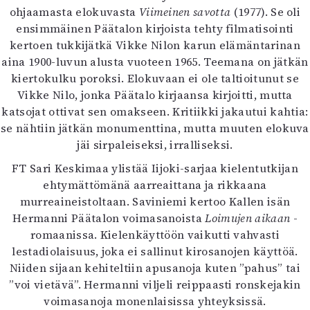
ohjaamasta elokuvasta
Viimeinen savotta
(1977). Se oli
ensimmäinen Päätalon kirjoista tehty filmatisointi
kertoen tukkijätkä Vikke Nilon karun elämäntarinan
aina 1900-luvun alusta vuoteen 1965. Teemana on jätkän
kiertokulku poroksi. Elokuvaan ei ole taltioitunut se
Vikke Nilo, jonka Päätalo kirjaansa kirjoitti, mutta
katsojat ottivat sen omakseen. Kritiikki jakautui kahtia:
se nähtiin jätkän monumenttina, mutta muuten elokuva
jäi sirpaleiseksi, irralliseksi.
FT Sari Keskimaa ylistää Iijoki-sarjaa kielentutkijan
ehtymättömänä aarreaittana ja rikkaana
murreaineistoltaan. Saviniemi kertoo Kallen isän
Hermanni Päätalon voimasanoista
Loimujen aikaan
-
romaanissa. Kielenkäyttöön vaikutti vahvasti
lestadiolaisuus, joka ei sallinut kirosanojen käyttöä.
Niiden sijaan kehiteltiin apusanoja kuten ”pahus” tai
”voi vietävä”. Hermanni viljeli reippaasti ronskejakin
voimasanoja monenlaisissa yhteyksissä.