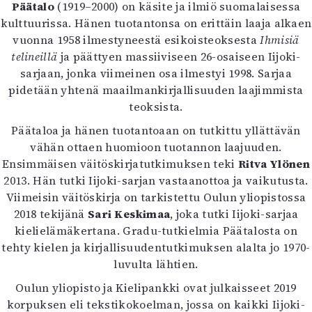
Kirjat
Päätalo
(1919–2000) on käsite ja ilmiö suomalaisessa
In English
kulttuurissa. Hänen tuotantonsa on erittäin laaja alkaen
Esitystaide
vuonna 1958 ilmestyneestä esikoisteoksesta
Ihmisiä
Arkisto
telineillä
ja päättyen massiiviseen 26-osaiseen Iijoki-
sarjaan, jonka viimeinen osa ilmestyi 1998. Sarjaa
pidetään yhtenä maailmankirjallisuuden laajimmista
Lehdet
teoksista.
4/2026
Päätaloa ja hänen tuotantoaan on tutkittu yllättävän
2–3/2026
vähän ottaen huomioon tuotannon laajuuden.
1/2026
Ensimmäisen väitöskirjatutkimuksen teki
Ritva Ylönen
6/2025
2013. Hän tutki Iijoki-sarjan vastaanottoa ja vaikutusta.
5/2025 saame
Viimeisin väitöskirja on tarkistettu Oulun yliopistossa
5/2025
2018 tekijänä
Sari Keskimaa
, joka tutki Iijoki-sarjaa
Lehtiarkisto
kielielämäkertana. Gradu-tutkielmia Päätalosta on
tehty kielen ja kirjallisuudentutkimuksen alalta jo 1970-
Info
luvulta lähtien.
Tilaus ja irtonumerot
Oulun yliopisto ja Kielipankki ovat julkaisseet 2019
Yhteistyössä
korpuksen eli tekstikokoelman, jossa on kaikki Iijoki-
Toimitus