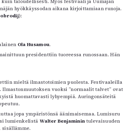
kuin taloudellisesti. Myös festivaali ja Uumajan
näjän hyökkäyssodan aikana kirjoittamiaan runoja.
Dobrodij
):
ialainen
Ola Husamou
.
 mainittuun presidenttiin tuoreessa runossaan. Hän
ttiin mieltä ilmastotoimien puolesta. Festivaaleilla
. Ilmastonmuutoksen vuoksi ”normaalit talvet” ovat
ykyistä huomattavasti lyhyempiä. Auringonsäteitä
opeutuu.
 muuttaa jopa ympäristönsä äänimaisemaa. Lumisuru
ksi lumienkelistä
Walter Benjaminin
tulevaisuuden
ä sisällämme.