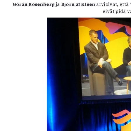
Göran Rosenberg
ja
Björn af Kleen
arvioivat, että
K
eivät pidä 
I
E