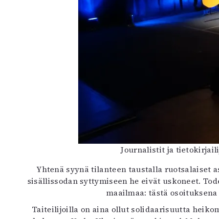
Journalistit ja tietokirja
Yhtenä syynä tilanteen taustalla ruotsalaiset as
sisällissodan syttymiseen he eivät uskoneet. Tode
maailmaa: tästä osoituksena
Taiteilijoilla on aina ollut solidaarisuutta hei