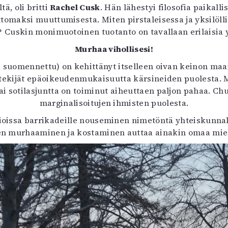
tä, oli britti
Rachel Cusk
. Hän lähestyi filosofia paikal
omaksi muuttumisesta. Miten pirstaleisessa ja yksilöll
 Cuskin monimuotoinen tuotanto on tavallaan erilaisia 
Murhaa vihollisesi!
lä suomennettu) on kehittänyt itselleen oivan keinon ma
ekijät epäoikeudenmukaisuutta kärsineiden puolesta. Mo
ai sotilasjuntta on toiminut aiheuttaen paljon pahaa. Chu
marginalisoitujen ihmisten puolesta.
sioissa barrikadeille nouseminen nimetöntä yhteiskunna
nen murhaaminen ja kostaminen auttaa ainakin omaa miel