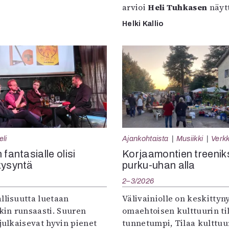
arvioi
Heli Tuhkasen
näytt
Helki Kallio
eli
Ajankohtaista
Musiikki
Verkk
 fantasialle olisi
Korjaamontien treenik
kysyntä
purku-uhan alla
2–3/2026
llisuutta luetaan
Välivainiolle on keskittyn
in runsaasti. Suuren
omaehtoisen kulttuurin til
 julkaisevat hyvin pienet
tunnetumpi, Tilaa kulttuur