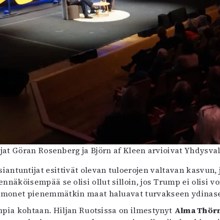
ilijat Göran Rosenberg ja Björn af Kleen arvioivat Yhdysvalt
iantuntijat esittivät olevan tuloerojen valtavan kasvun, j
nnäköisempää se olisi ollut silloin, jos Trump ei olisi 
 monet pienemmätkin maat haluavat turvakseen ydinase
kompia kohtaan. Hiljan Ruotsissa on ilmestynyt
Alma Thör