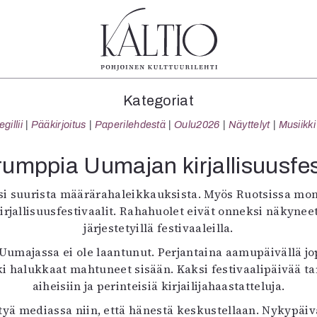
tegoriat
Lehdet
Info
Kategoriat
koartikkeli
4/2026
Tilaus j
illii
Pääkirjoitus
Paperilehdestä
Oulu2026
Näyttelyt
Musiikki
Teatteri
2–3/2026
irtonume
Tanssi
1/2026
Yhteistyö
rumppia Uumajan kirjallisuusfes
Tanssi
6/2025
Toimitu
arjakuva
5/2025 saame
Mediatie
i suurista määrärahaleikkauksista. Myös Ruotsissa mone
ámegillii
5/2025
Kaltio r
rjallisuusfestivaalit. Rahahuolet eivät onneksi näkynee
äkirjoitus
Lehtiarkisto
järjestetyillä festivaaleilla.
erilehdestä
 Uumajassa ei ole laantunut. Perjantaina aamupäivällä j
Oulu2026
kki halukkaat mahtuneet sisään. Kaksi festivaalipäivää 
Näyttelyt
aiheisiin ja perinteisiä kirjailijahaastatteluja.
Musiikki
tyä mediassa niin, että hänestä keskustellaan. Nykypäivän
Levyt