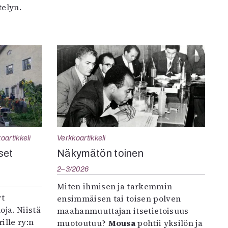
elyn.
oartikkeli
Verkkoartikkeli
set
Näkymätön toinen
2–3/2026
Miten ihmisen ja tarkemmin
yt
ensimmäisen tai toisen polven
oja. Niistä
maahanmuuttajan itsetietoisuus
ille ry:n
muotoutuu?
Mousa
pohtii yksilön ja