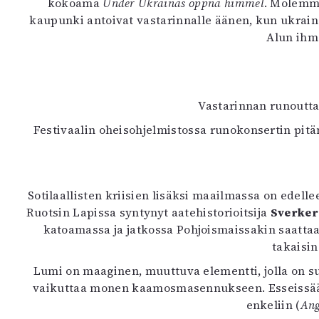
kokoama
Under Ukrainas öppna himmel
. Molemma
kaupunki antoivat vastarinnalle äänen, kun ukrain
Alun ihm
Vastarinnan runoutta
Festivaalin oheisohjelmistossa runokonsertin pitä
Sotilaallisten kriisien lisäksi maailmassa on edell
Ruotsin Lapissa syntynyt aatehistorioitsija
Sverker
katoamassa ja jatkossa Pohjoismaissakin saattaa
takaisi
Lumi on maaginen, muuttuva elementti, jolla on s
vaikuttaa monen kaamosmasennukseen. Esseissään Sö
enkeliin (
Ang