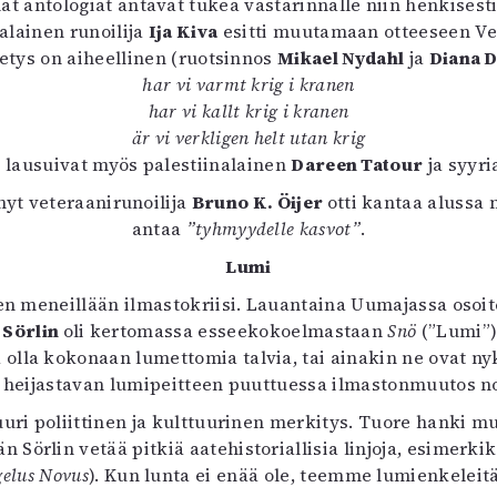
t antologiat antavat tukea vastarinnalle niin henkisesti 
alainen runoilija
Ija Kiva
esitti muutamaan otteeseen Ve
etys on aiheellinen (ruotsinnos
Mikael Nydahl
ja
Diana 
har vi varmt krig i kranen
har vi kallt krig i kranen
är vi verkligen helt utan krig
 lausuivat myös palestiinalainen
Dareen Tatour
ja syyr
nyt veteraanirunoilija
Bruno K. Öijer
otti kantaa alussa
antaa
”tyhmyydelle kasvot”
.
Lumi
een meneillään ilmastokriisi. Lauantaina Uumajassa osoite
 Sörlin
oli kertomassa esseekokoelmastaan
Snö
(”Lumi”)
 olla kokonaan lumettomia talvia, tai ainakin ne ovat n
n heijastavan lumipeitteen puuttuessa ilmastonmuutos n
uuri poliittinen ja kulttuurinen merkitys. Tuore hanki
rlin vetää pitkiä aatehistoriallisia linjoja, esimerki
elus Novus
). Kun lunta ei enää ole, teemme lumienkeleit