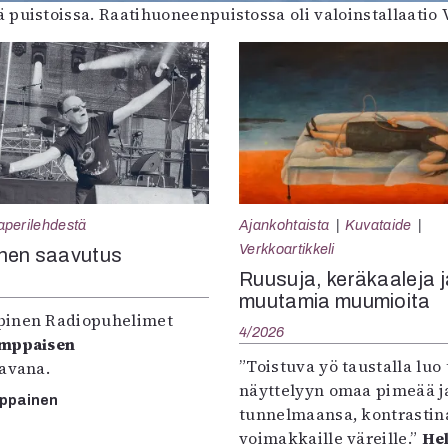
puistoissa. Raatihuoneenpuistossa oli valoinstallaatio
aperilehdestä
Ajankohtaista
Kuvataide
Verkkoartikkeli
nen saavutus
Ruusuja, keräkaaleja j
muutamia muumioita
inen Radiopuhelimet
4/2026
omppaisen
”Toistuva yö taustalla luo 
tavana.
näyttelyyn omaa pimeää ja
mppainen
tunnelmaansa, kontrastin
voimakkaille väreille.”
Hel