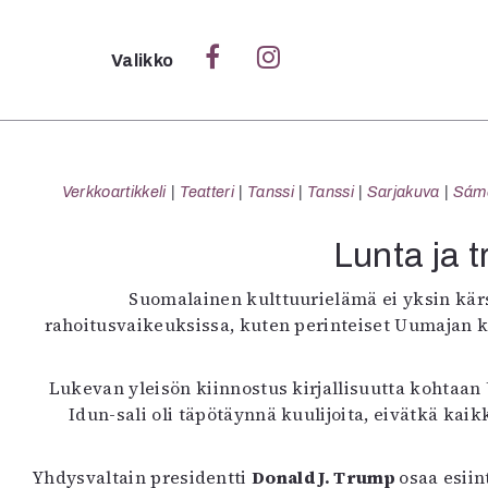
Sulje
Valikko
Ka
Verk
Verkkoartikkeli
Teatteri
Tanssi
Tanssi
Sarjakuva
Sámeg
Lunta ja t
S
Suomalainen kulttuurielämä ei yksin kärs
S
rahoitusvaikeuksissa, kuten perinteiset Uumajan ki
Pä
Pap
Lukevan yleisön kiinnostus kirjallisuutta kohtaan
Idun-sali oli täpötäynnä kuulijoita, eivätkä kai
Yhdysvaltain presidentti
Donald J. Trump
osaa esiin