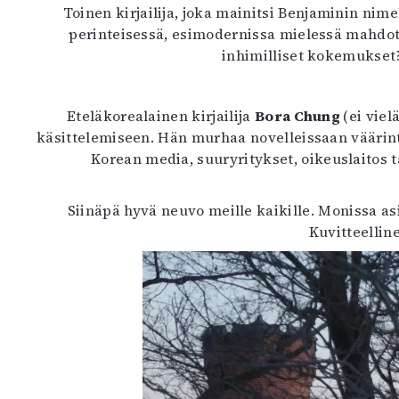
Toinen kirjailija, joka mainitsi Benjaminin nimel
perinteisessä, esimodernissa mielessä mahdott
inhimilliset kokemukset?
Eteläkorealainen kirjailija
Bora Chung
(ei vie
käsittelemiseen. Hän murhaa novelleissaan väärint
Korean media, suuryritykset, oikeuslaitos t
Siinäpä hyvä neuvo meille kaikille. Monissa a
Kuvitteelli