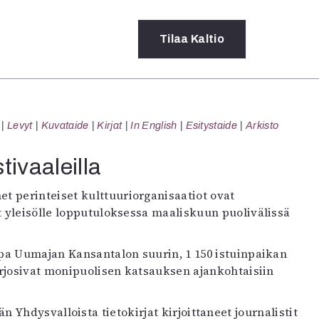
Tilaa
Kaltio
a
Levyt
Kuvataide
Kirjat
In English
Esitystaide
Arkisto
rot
ssä
tivaaleilla
s
dot
t perinteiset kulttuuriorganisaatiot ovat
y
t yleisölle lopputuloksessa maaliskuun puolivälissä
opa Uumajan Kansantalon suurin, 1 150 istuinpaikan
tarjosivat monipuolisen katsauksen ajankohtaisiin
 Yhdysvalloista tietokirjat kirjoittaneet journalistit