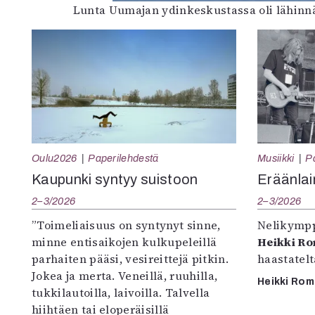
Lunta Uumajan ydinkeskustassa oli lähinnä 
Oulu2026
Paperilehdestä
Musiikki
P
Kaupunki syntyy suistoon
Eräänlai
2–3/2026
2–3/2026
”Toimeliaisuus on syntynyt sinne,
Nelikympp
minne entisaikojen kulkupeleillä
Heikki R
parhaiten pääsi, vesireittejä pitkin.
haastatel
Jokea ja merta. Veneillä, ruuhilla,
Heikki Ro
tukkilautoilla, laivoilla. Talvella
hiihtäen tai eloperäisillä