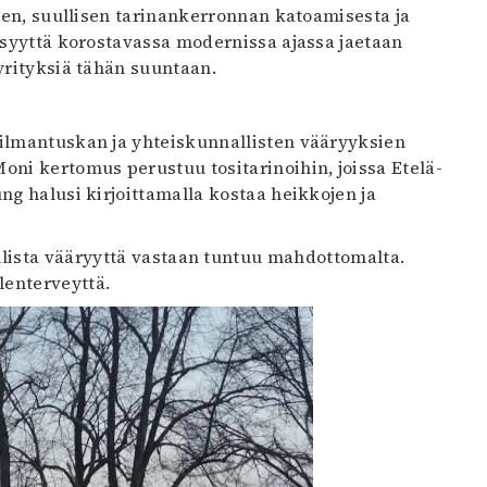
lisen, suullisen tarinankerronnan katoamisesta ja
isyyttä korostavassa modernissa ajassa jaetaan
yrityksiä tähän suuntaan.
ailmantuskan ja yhteiskunnallisten vääryyksien
ni kertomus perustuu tositarinoihin, joissa Etelä-
ng halusi kirjoittamalla kostaa heikkojen ja
llista vääryyttä vastaan tuntuu mahdottomalta.
enterveyttä.