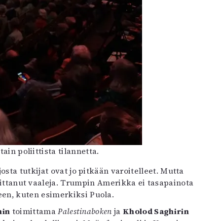
ain poliittista tilannetta.
osta tutkijat ovat jo pitkään varoitelleet. Mutta
voittanut vaaleja. Trumpin Amerikka ei tasapainota
en, kuten esimerkiksi Puola.
nin
toimittama
Palestinaboken
ja
Kholod Saghirin