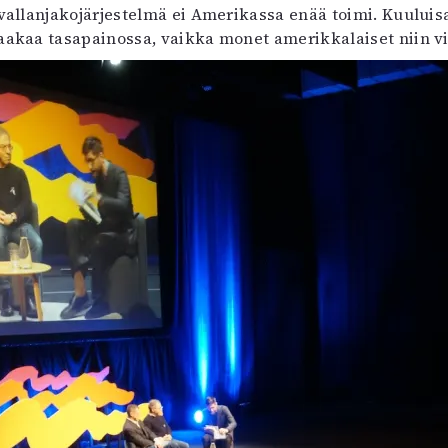
 vallanjakojärjestelmä ei Amerikassa enää toimi. Kuuluis
uvataide
vaakaa tasapainossa, vaikka monet amerikkalaiset niin vi
Kirjat
n English
sitystaide
Arkisto