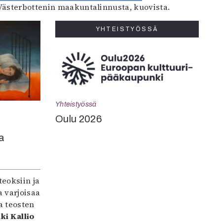
 Västerbottenin maakuntalinnusta, kuovista.
YHTEISTYÖSSÄ
Yhteistyössä
Oulu 2026
a
teoksiin ja
 varjoisaa
a teosten
ki Kallio