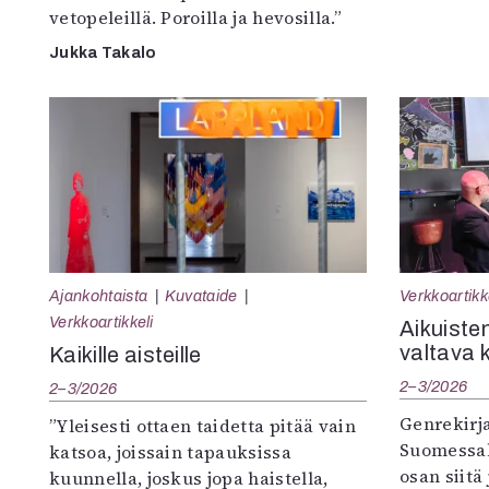
vetopeleillä. Poroilla ja hevosilla.”
Jukka Takalo
Ajankohtaista
Kuvataide
Verkkoartikk
Verkkoartikkeli
Aikuisten
valtava 
Kaikille aisteille
2–3/2026
2–3/2026
Genrekirja
”Yleisesti ottaen taidetta pitää vain
Suomessak
katsoa, joissain tapauksissa
osan siitä
kuunnella, joskus jopa haistella,