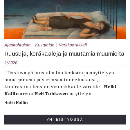
Ajankohtaista
Kuvataide
Verkkoartikkeli
Ruusuja, keräkaaleja ja muutamia muumioita
4/2026
”Toistuva yö taustalla luo teoksiin ja näyttelyyn
omaa pimeää ja varjoisaa tunnelmaansa,
kontrastina teosten voimakkaille väreille.”
Helki
Kallio
arvioi
Heli Tuhkasen
näyttelyn.
Helki Kallio
YHTEISTYÖSSÄ