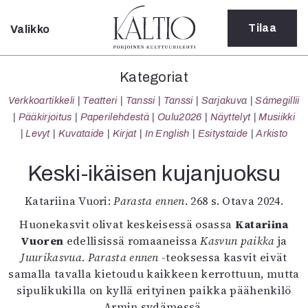
Tilaa
Valikko
Sulje
Kategoriat
Kategoriat
Verkkoartikkeli
Verkkoartikkeli
Teatteri
Tanssi
Tanssi
Sarjakuva
Sámegillii
Teatteri
Pääkirjoitus
Paperilehdestä
Oulu2026
Näyttelyt
Musiikki
Tanssi
Levyt
Kuvataide
Kirjat
In English
Esitystaide
Arkisto
Tanssi
Sarjakuva
Keski-ikäisen kujanjuoksu
Sámegillii
Pääkirjoitus
Katariina Vuori:
Parasta ennen
. 268 s. Otava 2024.
Paperilehdestä
Huonekasvit olivat keskeisessä osassa
Katariina
Oulu2026
Vuoren
edellisissä romaaneissa
Kasvun paikka
ja
Näyttelyt
Juurikasvua
.
Parasta ennen
-teoksessa kasvit eivät
Musiikki
samalla tavalla kietoudu kaikkeen kerrottuun, mutta
Levyt
sipulikukilla on kyllä erityinen paikka päähenkilö
Kuvataide
Armin sydämessä.