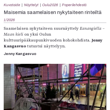
Kuvataide
Näyttelyt
Oulu2026
Paperilehdestä
Maisemia saamelaisen nykytaiteen rinteiltä
1/2026
Saamelaisen nykytaiteen suurnäyttely
Eanangiella –
Maan kieli
on yksi Oulun
kulttuuripääkaupunkivuoden kohokohdista.
Jenny
Kangasvuo
tutustui näyttelyyn.
Jenny Kangasvuo