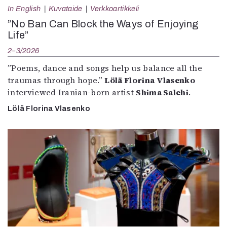
In English
Kuvataide
Verkkoartikkeli
”No Ban Can Block the Ways of Enjoying
Life”
2–3/2026
”Poems, dance and songs help us balance all the
traumas through hope.”
Lölä Florina Vlasenko
interviewed Iranian-born artist
Shima Salehi
.
Lölä Florina Vlasenko