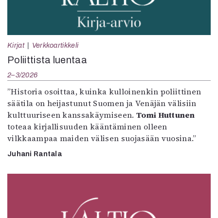
Kirjat
Verkkoartikkeli
Poliittista luentaa
2–3/2026
”Historia osoittaa, kuinka kulloinenkin poliittinen
säätila on heijastunut Suomen ja Venäjän välisiin
kulttuuriseen kanssakäymiseen.
Tomi Huttunen
toteaa kirjallisuuden kääntäminen olleen
vilkkaampaa maiden välisen suojasään vuosina.”
Juhani Rantala