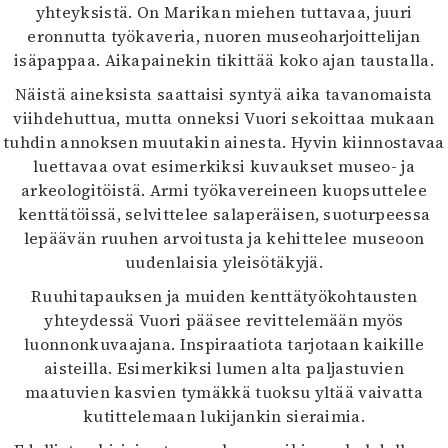
yhteyksistä. On Marikan miehen tuttavaa, juuri
Mediatiedot
eronnutta työkaveria, nuoren museoharjoittelijan
Kaltio ry
isäpappaa. Aikapainekin tikittää koko ajan taustalla.
Näistä aineksista saattaisi syntyä aika tavanomaista
viihdehuttua, mutta onneksi Vuori sekoittaa mukaan
tuhdin annoksen muutakin ainesta. Hyvin kiinnostavaa
luettavaa ovat esimerkiksi kuvaukset museo- ja
arkeologitöistä. Armi työkavereineen kuopsuttelee
kenttätöissä, selvittelee salaperäisen, suoturpeessa
lepäävän ruuhen arvoitusta ja kehittelee museoon
uudenlaisia yleisötäkyjä.
Ruuhitapauksen ja muiden kenttätyökohtausten
yhteydessä Vuori pääsee revittelemään myös
luonnonkuvaajana. Inspiraatiota tarjotaan kaikille
aisteilla. Esimerkiksi lumen alta paljastuvien
maatuvien kasvien tymäkkä tuoksu yltää vaivatta
kutittelemaan lukijankin sieraimia.