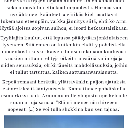
Edellisten kirjojen tapaan huumorikin on kohdallaan
sekä annostelun että laadun puolesta. Hurmaavan
nyrjähtäneet käänteet ja värikäs kieli usuttavat
lukemaan eteenpäin, vaikka jännitys siitä, ehtiikö Armi
löytää ajoissa sopivan sulhon, ei isosti hetkauttaisikaan.
Tyylilajiin kuuluu, että lopussa päädytään jonkinlaiseen
tyveneen. Sitä ennen on kuitenkin ehditty pohdiskella
monenlaista keski-ikäisen ihmisen elämään kuuluvaa:
vuosien mittaan tehtyjä oikeita ja vääriä valintoja ja
niiden seurauksia, ohikiitäneitä mahdollisuuksia, joihin
ei tullut tartuttua, kaiken sattumanvaraisuutta.
Kepeä romaani herättää yllättävänkin paljon ajatuksia
esimerkiksi ikääntymisestä. Kannattanee pohdiskella
esimerkiksi näitä Armin nuorelle yliopisto-opiskelijalle
suunnattuja sanoja: ”Elämä menee niin hirveen
nopeesti […] Se voi tulla shokkina kun sen tajuaa.”