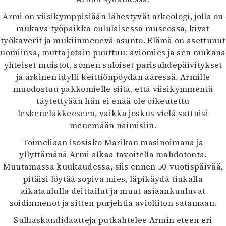
Kirjat
Armi on viisikymppisiään lähestyvät arkeologi, jolla on
In English
mukava työpaikka oululaisessa museossa, kivat
Esitystaide
työkaverit ja mukiinmenevä asunto. Elämä on asettunut
Arkisto
uomiinsa, mutta jotain puuttuu: aviomies ja sen mukana
yhteiset muistot, somen suloiset parisuhdepäivitykset
Lehdet
ja arkinen idylli keittiönpöydän ääressä. Armille
4/2026
muodostuu pakkomielle siitä, että viisikymmentä
2–3/2026
täytettyään hän ei enää ole oikeutettu
1/2026
leskeneläkkeeseen, vaikka joskus vielä sattuisi
6/2025
menemään naimisiin.
5/2025 saame
Toimeliaan isosisko Marikan masinoimana ja
5/2025
yllyttämänä Armi alkaa tavoitella mahdotonta.
Lehtiarkisto
Muutamassa kuukaudessa, siis ennen 50-vuotispäivää,
pitäisi löytää sopiva mies, läpikäydä tiukalla
Info
aikataululla deittailut ja muut asiaankuuluvat
Tilaus ja irtonumerot
soidinmenot ja sitten purjehtia avioliiton satamaan.
Yhteistyössä
Sulhaskandidaatteja putkahtelee Armin eteen eri
Toimitus