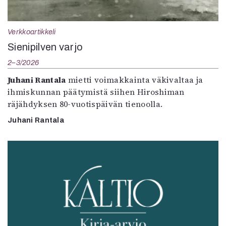
Verkkoartikkeli
Sienipilven varjo
2–3/2026
Juhani Rantala
mietti voimakkainta väkivaltaa ja
ihmiskunnan päätymistä siihen Hiroshiman
räjähdyksen 80-vuotispäivän tienoolla.
Juhani Rantala