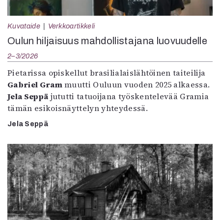
Kuvataide
Verkkoartikkeli
Oulun hiljaisuus mahdollistajana luovuudelle
2–3/2026
Pietarissa opiskellut brasilialaislähtöinen taiteilija
Gabriel Gram
muutti Ouluun vuoden 2025 alkaessa.
Jela Seppä
jututti tatuoijana työskentelevää Gramia
tämän esikoisnäyttelyn yhteydessä.
Jela Seppä