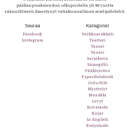
pääkaupunkiseudun ulkopuolella yli 80 vuotta
säännöllisesti ilmestynyt valtakunnallinen mielipidelehti.
Seuraa
Kategoriat
Facebook
Verkkoartikkeli
Instagram
Teatteri
Tanssi
Tanssi
Sarjakuva
Sámegillii
Pääkirjoitus
Paperilehdestä
Oulu2026
Näyttelyt
Musiikki
Levyt
Kuvataide
Kirjat
In English
Esitystaide