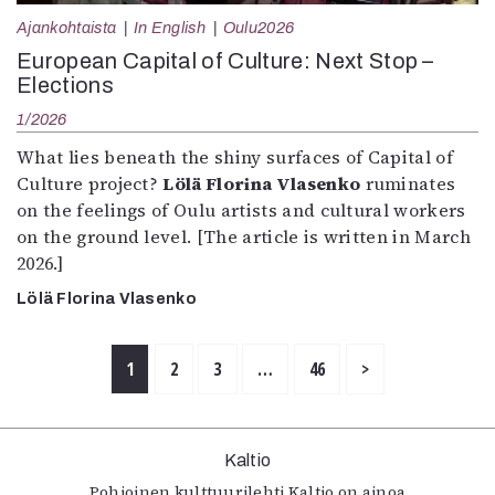
Ajankohtaista
In English
Oulu2026
European Capital of Culture: Next Stop –
Elections
1/2026
What lies beneath the shiny surfaces of Capital of
Culture project?
Lölä Florina Vlasenko
ruminates
on the feelings of Oulu artists and cultural workers
on the ground level. [The article is written in March
2026.]
Lölä Florina Vlasenko
1
2
3
…
46
>
Kaltio
Pohjoinen kulttuurilehti Kaltio on ainoa