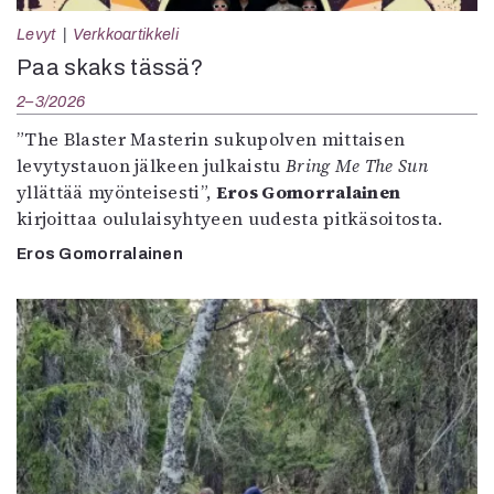
Levyt
Verkkoartikkeli
Paa skaks tässä?
2–3/2026
”The Blaster Masterin sukupolven mittaisen
levytystauon jälkeen julkaistu
Bring Me The Sun
yllättää myönteisesti”,
Eros Gomorralainen
kirjoittaa oululaisyhtyeen uudesta pitkäsoitosta.
Eros Gomorralainen