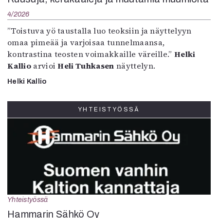
4/2026
”Toistuva yö taustalla luo teoksiin ja näyttelyyn
omaa pimeää ja varjoisaa tunnelmaansa,
kontrastina teosten voimakkaille väreille.”
Helki
Kallio
arvioi
Heli Tuhkasen
näyttelyn.
Helki Kallio
YHTEISTYÖSSÄ
Yhteistyössä
Hammarin Sähkö Oy