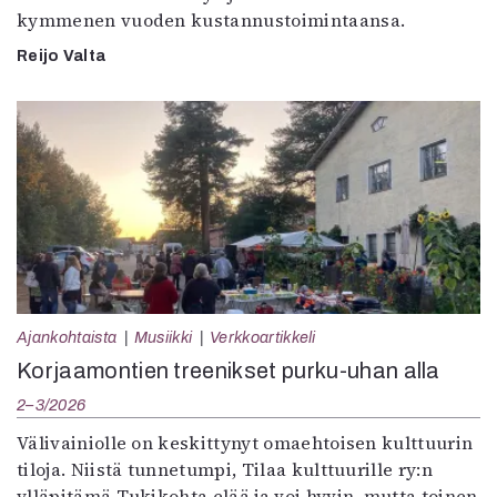
kymmenen vuoden kustannustoimintaansa.
Reijo Valta
Ajankohtaista
Musiikki
Verkkoartikkeli
Korjaamontien treenikset purku-uhan alla
2–3/2026
Välivainiolle on keskittynyt omaehtoisen kulttuurin
tiloja. Niistä tunnetumpi, Tilaa kulttuurille ry:n
ylläpitämä Tukikohta elää ja voi hyvin, mutta toinen