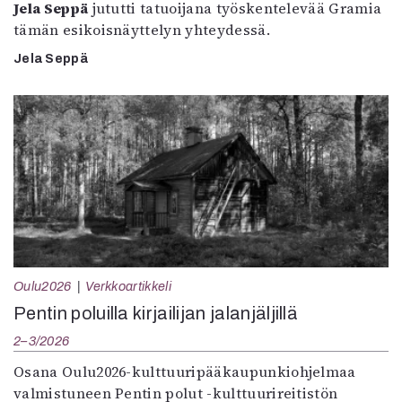
Jela Seppä
jututti tatuoijana työskentelevää Gramia
tämän esikoisnäyttelyn yhteydessä.
Jela Seppä
Oulu2026
Verkkoartikkeli
Pentin poluilla kirjailijan jalanjäljillä
2–3/2026
Osana Oulu2026-kulttuuripääkaupunkiohjelmaa
valmistuneen Pentin polut -kulttuurireitistön