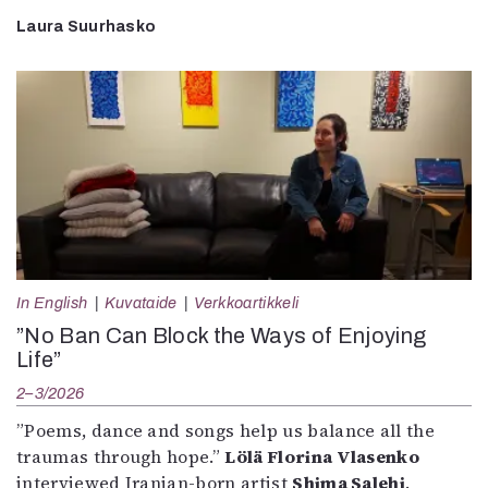
Laura Suurhasko
In English
Kuvataide
Verkkoartikkeli
”No Ban Can Block the Ways of Enjoying
Life”
2–3/2026
”Poems, dance and songs help us balance all the
traumas through hope.”
Lölä Florina Vlasenko
interviewed Iranian-born artist
Shima Salehi
.