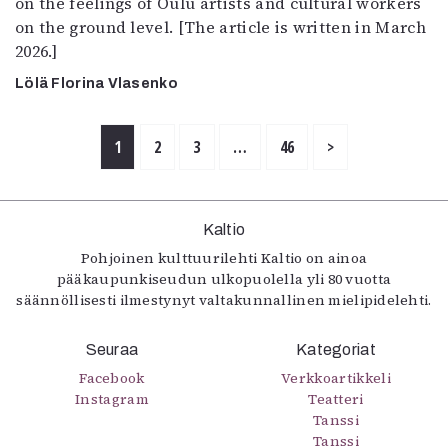
on the feelings of Oulu artists and cultural workers
on the ground level. [The article is written in March
2026.]
Lölä Florina Vlasenko
1
2
3
…
46
>
Kaltio
Pohjoinen kulttuurilehti Kaltio on ainoa
pääkaupunkiseudun ulkopuolella yli 80 vuotta
säännöllisesti ilmestynyt valtakunnallinen mielipidelehti.
Seuraa
Kategoriat
Facebook
Verkkoartikkeli
Instagram
Teatteri
Tanssi
Tanssi