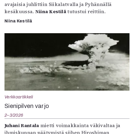
avajaisia juhlittiin Siikalatvalla ja Pyhännällä
kesäkuussa.
Niina Kestilä
tutustui reittiin.
Niina Kestilä
Verkkoartikkeli
Sienipilven varjo
2–3/2026
Juhani Rantala
mietti voimakkainta väkivaltaa ja
ihmiskunnan päätymistä siihen Hiroshiman