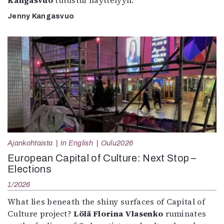
Kangasvuo
tutustui näyttelyyn.
Jenny Kangasvuo
Ajankohtaista
In English
Oulu2026
European Capital of Culture: Next Stop –
Elections
1/2026
What lies beneath the shiny surfaces of Capital of
Culture project?
Lölä Florina Vlasenko
ruminates