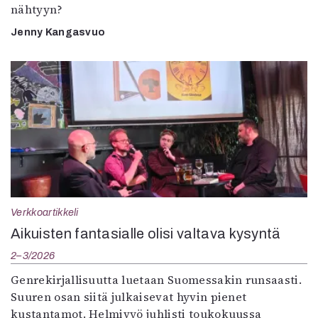
nähtyyn?
Jenny Kangasvuo
Verkkoartikkeli
Aikuisten fantasialle olisi valtava kysyntä
2–3/2026
Genrekirjallisuutta luetaan Suomessakin runsaasti.
Suuren osan siitä julkaisevat hyvin pienet
kustantamot. Helmivyö juhlisti toukokuussa