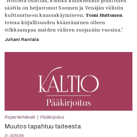
”Historia osoittaa, kuinka kulloinenkin poliittinen
säätila on heijastunut Suomen ja Venäjän välisiin
kulttuuriseen kanssakäymiseen.
Tomi Huttunen
toteaa kirjallisuuden kääntäminen olleen
vilkkaampaa maiden välisen suojasään vuosina.”
Juhani Rantala
Paperilehdestä
Pääkirjoitus
Muutos tapahtuu taiteesta
2–3/2026