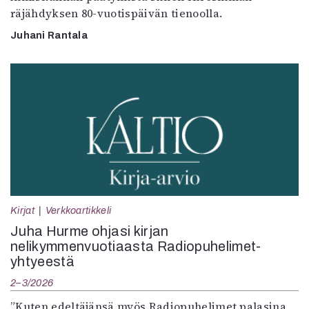
räjähdyksen 80-vuotispäivän tienoolla.
Juhani Rantala
Kirjat
Verkkoartikkeli
Juha Hurme ohjasi kirjan
nelikymmenvuotiaasta Radiopuhelimet-
yhtyeestä
2–3/2026
”Kuten edeltäjänsä myös Radiopuhelimet palasina