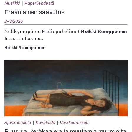
Musiikki
Paperilehdestä
Eräänlainen saavutus
2–3/2026
Nelikymppinen Radiopuhelimet
Heikki Romppaisen
haastateltavana.
Heikki Romppainen
Ajankohtaista
Kuvataide
Verkkoartikkeli
Ruusuja, keräkaaleja ja muutamia muumioita