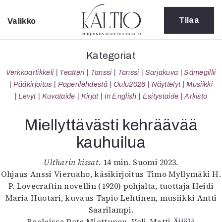
Tilaa
Valikko
Sulje
Kategoriat
Kategoriat
Verkkoartikkeli
Verkkoartikkeli
Teatteri
Tanssi
Tanssi
Sarjakuva
Sámegillii
Teatteri
Pääkirjoitus
Paperilehdestä
Oulu2026
Näyttelyt
Musiikki
Tanssi
Levyt
Kuvataide
Kirjat
In English
Esitystaide
Arkisto
Tanssi
Sarjakuva
Miellyttävästi kehräävää
Sámegillii
kauhuilua
Pääkirjoitus
Paperilehdestä
Ultharin kissat
. 14 min. Suomi 2023.
Oulu2026
Ohjaus Anssi Vieruaho, käsikirjoitus Timo Myllymäki H.
Näyttelyt
P. Lovecraftin novellin (1920) pohjalta, tuottaja Heidi
Musiikki
Maria Huotari, kuvaus Tapio Lehtinen, musiikki Antti
Levyt
Saarilampi.
Kuvataide
Rooleissa Pete Miettunen, Veli-Matti Äijälä