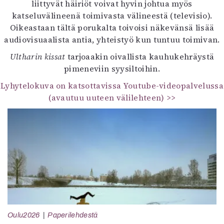
liittyvät häiriöt voivat hyvin johtua myös
katseluvälineenä toimivasta välineestä (televisio).
Oikeastaan tältä porukalta toivoisi näkevänsä lisää
audiovisuaalista antia, yhteistyö kun tuntuu toimivan.
Ultharin kissat
tarjoaakin oivallista kauhukehräystä
pimeneviin syysiltoihin.
Lyhytelokuva on katsottavissa Youtube-videopalvelussa
(avautuu uuteen välilehteen) >>
Oulu2026
Paperilehdestä