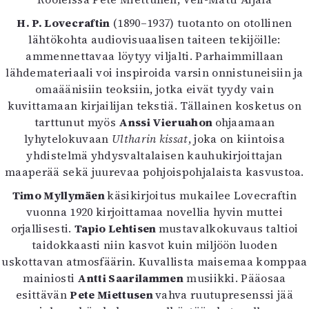
Kirjat
In English
H. P. Lovecraftin
(1890–1937) tuotanto on otollinen
Esitystaide
lähtökohta audiovisuaalisen taiteen tekijöille:
Arkisto
ammennettavaa löytyy viljalti. Parhaimmillaan
lähdemateriaali voi inspiroida varsin onnistuneisiin ja
omaäänisiin teoksiin, jotka eivät tyydy vain
Lehdet
kuvittamaan kirjailijan tekstiä. Tällainen kosketus on
4/2026
tarttunut myös
Anssi Vieruahon
ohjaamaan
2–3/2026
lyhytelokuvaan
Ultharin kissat
, joka on kiintoisa
1/2026
yhdistelmä yhdysvaltalaisen kauhukirjoittajan
6/2025
maaperää sekä juurevaa pohjoispohjalaista kasvustoa.
5/2025 saame
Timo Myllymäen
käsikirjoitus mukailee Lovecraftin
5/2025
vuonna 1920 kirjoittamaa novellia hyvin muttei
Lehtiarkisto
orjallisesti.
Tapio Lehtisen
mustavalkokuvaus taltioi
taidokkaasti niin kasvot kuin miljöön luoden
Info
uskottavan atmosfäärin. Kuvallista maisemaa komppaa
Tilaus ja irtonumerot
mainiosti
Antti Saarilammen
musiikki. Pääosaa
Yhteistyössä
esittävän
Pete Miettusen
vahva ruutupresenssi jää
Toimitus