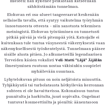
mieleen: hän kykenee pelkästään katseellaan
Mediatiedot
sähköistämään tunnelman.
Kaltio ry
Elokuvan eri osa-alueet tangeeraavat keskenään
sellaisella tavalla, että syntyy vaikutelma työryhmän
innostuneesta otteesta – niin sanotusta tekemisen
meiningistä. Elokuvan työstäminen on tunnetusti
pitkää päivää ja vielä pitempää yötä. Katsojalle ei
kuitenkaan tule tuntua väsyneestä väkerryksestä vaan
näkemyksellisestä työskentelystä. Tunnelmaan pääsee
sisälle alusta pitäen. Jo alkumetreillä legendaarisen
Terveiden käsien vokalisti
Veli-Matti ”Läjä” Äijälän
ilmestyminen ruutuun nostaa väkisinkin suupielet
myhäilevään suuntaan.
Lyhytelokuvan pituus on noin neljätoista minuuttia.
Tyhjäkäyntiä tai turbolatausta hötkyilevän kerronnan
suhteen ei ole havaittavissa. Kokonaisuus tuntuu
punnitulta ja harkitulta, juuri sopivalta. Ongelmat
tuntuvat kosmeettisilta ja pieniltä: äänentasoon