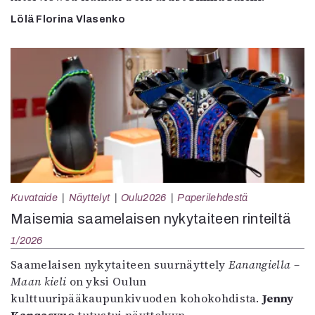
Lölä Florina Vlasenko
Kuvataide
Näyttelyt
Oulu2026
Paperilehdestä
Maisemia saamelaisen nykytaiteen rinteiltä
1/2026
Saamelaisen nykytaiteen suurnäyttely
Eanangiella –
Maan kieli
on yksi Oulun
kulttuuripääkaupunkivuoden kohokohdista.
Jenny