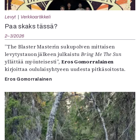
Levyt
Verkkoartikkeli
Paa skaks tässä?
2–3/2026
”The Blaster Masterin sukupolven mittaisen
levytystauon jälkeen julkaistu
Bring Me The Sun
yllättää myönteisesti”,
Eros Gomorralainen
kirjoittaa oululaisyhtyeen uudesta pitkäsoitosta.
Eros Gomorralainen