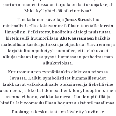
parturin huoneistossa on tarjolla on laatukonjakkeja?
Mikä kyläyhteisöä oikein riivaa?
Tanskalainen säveltäjä
Jonas Struck
luo
minimalistisella elokuvamusiikillaan taustalle kireän
ilmapiirin. Pelkistetty, huoliteltu dialogi muistuttaa
hirtehisellä huumorillaan
Aki Kaurismäen
kaikkia
mahdollisia käsikirjoituksia ja ohjauksia. Ylävireinen ja
kirjakielinen puhetyyli uumoilee, että elokuva ei
alkujaankaan lupaa pysyä luomissaan perhedraaman
alkukuvioissa.
Kurittomuuteen rynnätäänkin elokuvan toisessa
luvussa. Kaikki symbolistiset kummallisuudet
laukkaavat valkokankaalle otuksineen ja liekehtivine
asioineen. Jarkko Lahden päähenkilön yltiöoptimistinen
asenne ei horju, vaikka kamera alkaakin pitkillä ja
hitailla lähizoomauksillaan horjuttaa sisäistä maailmaa.
Puolangan keskustasta on löydetty kuviin se