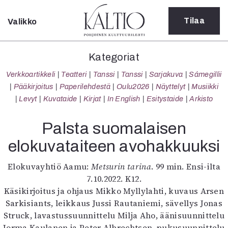
Tilaa
Valikko
Sulje
Kategoriat
Kategoriat
Verkkoartikkeli
Verkkoartikkeli
Teatteri
Tanssi
Tanssi
Sarjakuva
Sámegillii
Teatteri
Pääkirjoitus
Paperilehdestä
Oulu2026
Näyttelyt
Musiikki
Tanssi
Levyt
Kuvataide
Kirjat
In English
Esitystaide
Arkisto
Tanssi
Sarjakuva
Palsta suomalaisen
Sámegillii
elokuvataiteen avohakkuuksi
Pääkirjoitus
Paperilehdestä
Elokuvayhtiö Aamu:
Metsurin tarina
. 99 min. Ensi-ilta
Oulu2026
7.10.2022. K12.
Näyttelyt
Käsikirjoitus ja ohjaus Mikko Myllylahti, kuvaus Arsen
Musiikki
Sarkisiants, leikkaus Jussi Rautaniemi, sävellys Jonas
Levyt
Struck, lavastussuunnittelu Milja Aho, äänisuunnittelu
Kuvataide
Jorma Kaulanen ja Peter Albrechtsen, pukusuunnittelu