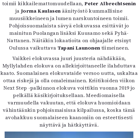
toimii kikkailemattomuudellaan,
Peter Albrechtsenin
ja
Jorma Kaulasen
äänityöstö kummallisine
muusiikkeineen ja lumen narskuntoineen toimii.
Pohjoissuomalaista sävyä elokuvassa esittävät jo
mainitun Puolangan lisäksi Kuusamo sekä Pyhä-
Nattanen. Näitäkin lokaatioita on ohjaajalle etsinyt
Oulussa vaikuttava
Tapani Launonen
tiimeineen.
Vaikkei elokuvassa juuri juusteria nähdäkään,
Myllylahden elokuva on allekirjoittaneelle ilahduttava
kaato. Suomalainen elokuvataide versoo uutta, uskaltaa
ottaa riskejä ja olla omaleimainen. Kriitikoiden viikon
Next Step -palkinnon elokuva voittikin vuonna 2019 jo
pelkällä käsikirjoituksellaan. Meediomaisella
varmuudella vakuutan, että elokuva huomioidaan
vähintäänkin pohjoismaisissa kilpailussa, koska tämä
avohakkuu suomalaiseen kaanoniin on esteettisesti
näyttävä ja hätkäyttävä.