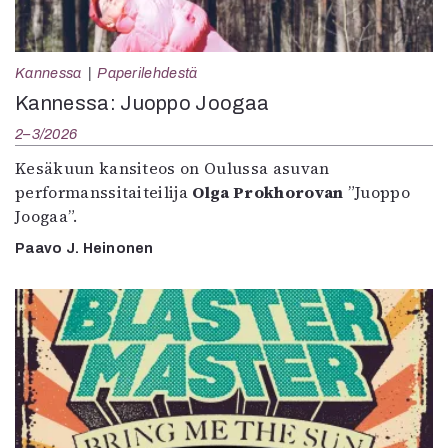
Kannessa
Paperilehdestä
Kannessa: Juoppo Joogaa
2–3/2026
Kesäkuun kansiteos on Oulussa asuvan
performanssitaiteilija
Olga Prokhorovan
”Juoppo
Joogaa”.
Paavo J. Heinonen