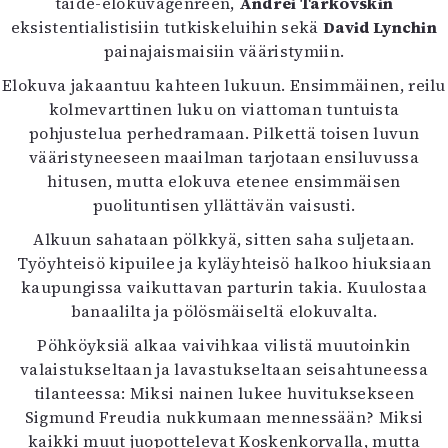
taide-elokuvagenreen,
Andrei Tarkovskin
Mediatiedot
eksistentialistisiin tutkiskeluihin sekä
David Lynchin
Kaltio ry
painajaismaisiin vääristymiin.
Elokuva jakaantuu kahteen lukuun. Ensimmäinen, reilu
kolmevarttinen luku on viattoman tuntuista
pohjustelua perhedramaan. Pilkettä toisen luvun
vääristyneeseen maailman tarjotaan ensiluvussa
hitusen, mutta elokuva etenee ensimmäisen
puolituntisen yllättävän vaisusti.
Alkuun sahataan pölkkyä, sitten saha suljetaan.
Työyhteisö kipuilee ja kyläyhteisö halkoo hiuksiaan
kaupungissa vaikuttavan parturin takia. Kuulostaa
banaalilta ja pölösmäiseltä elokuvalta.
Pöhköyksiä alkaa vaivihkaa vilistä muutoinkin
valaistukseltaan ja lavastukseltaan seisahtuneessa
tilanteessa: Miksi nainen lukee huvituksekseen
Sigmund Freudia nukkumaan mennessään? Miksi
kaikki muut juopottelevat Koskenkorvalla, mutta