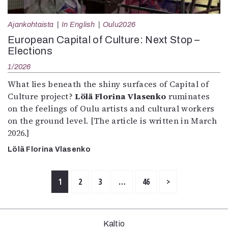
Ajankohtaista
In English
Oulu2026
European Capital of Culture: Next Stop –
Elections
1/2026
What lies beneath the shiny surfaces of Capital of
Culture project?
Lölä Florina Vlasenko
ruminates
on the feelings of Oulu artists and cultural workers
on the ground level. [The article is written in March
2026.]
Lölä Florina Vlasenko
1
2
3
…
46
>
Kaltio