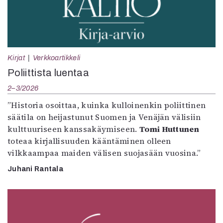
Kirjat
Verkkoartikkeli
Poliittista luentaa
2–3/2026
”Historia osoittaa, kuinka kulloinenkin poliittinen
säätila on heijastunut Suomen ja Venäjän välisiin
kulttuuriseen kanssakäymiseen.
Tomi Huttunen
toteaa kirjallisuuden kääntäminen olleen
vilkkaampaa maiden välisen suojasään vuosina.”
Juhani Rantala