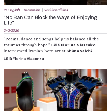
In English
Kuvataide
Verkkoartikkeli
”No Ban Can Block the Ways of Enjoying
Life”
2–3/2026
”Poems, dance and songs help us balance all the
traumas through hope.”
Lölä Florina Vlasenko
interviewed Iranian-born artist
Shima Salehi
.
Lölä Florina Vlasenko