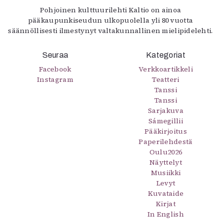
Pohjoinen kulttuurilehti Kaltio on ainoa
pääkaupunkiseudun ulkopuolella yli 80 vuotta
säännöllisesti ilmestynyt valtakunnallinen mielipidelehti.
Seuraa
Kategoriat
Facebook
Verkkoartikkeli
Instagram
Teatteri
Tanssi
Tanssi
Sarjakuva
Sámegillii
Pääkirjoitus
Paperilehdestä
Oulu2026
Näyttelyt
Musiikki
Levyt
Kuvataide
Kirjat
In English