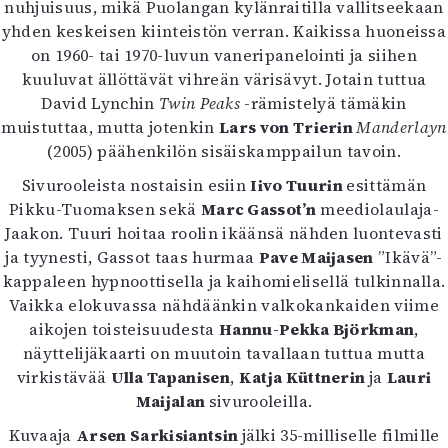
nuhjuisuus, mikä Puolangan kylänraitilla vallitseekaan
yhden keskeisen kiinteistön verran. Kaikissa huoneissa
on 1960- tai 1970-luvun vaneripanelointi ja siihen
kuuluvat ällöttävät vihreän värisävyt. Jotain tuttua
David Lynchin
Twin Peaks
-rämistelyä tämäkin
muistuttaa, mutta jotenkin
Lars von Trierin
Manderlayn
(2005) päähenkilön sisäiskamppailun tavoin.
Sivurooleista nostaisin esiin
Iivo Tuurin
esittämän
Pikku-Tuomaksen sekä
Marc Gassot’n
meediolaulaja-
Jaakon. Tuuri hoitaa roolin ikäänsä nähden luontevasti
ja tyynesti, Gassot taas hurmaa
Pave Maijasen
”Ikävä”-
kappaleen hypnoottisella ja kaihomielisellä tulkinnalla.
Vaikka elokuvassa nähdäänkin valkokankaiden viime
aikojen toisteisuudesta
Hannu-Pekka Björkman
,
näyttelijäkaarti on muutoin tavallaan tuttua mutta
virkistävää
Ulla Tapanisen
,
Katja Küttnerin
ja
Lauri
Maijalan
sivurooleilla.
Kuvaaja
Arsen Sarkisiantsin
jälki 35-milliselle filmille