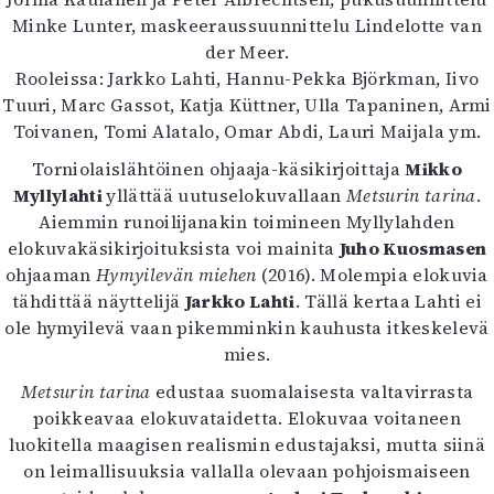
Kirjat
Minke Lunter, maskeeraussuunnittelu Lindelotte van
In English
der Meer.
Esitystaide
Rooleissa: Jarkko Lahti, Hannu-Pekka Björkman, Iivo
Arkisto
Tuuri, Marc Gassot, Katja Küttner, Ulla Tapaninen, Armi
Toivanen, Tomi Alatalo, Omar Abdi, Lauri Maijala ym.
Lehdet
Torniolaislähtöinen ohjaaja-käsikirjoittaja
Mikko
4/2026
Myllylahti
yllättää uutuselokuvallaan
Metsurin tarina
.
2–3/2026
Aiemmin runoilijanakin toimineen Myllylahden
1/2026
elokuvakäsikirjoituksista voi mainita
Juho Kuosmasen
6/2025
ohjaaman
Hymyilevän miehen
(2016). Molempia elokuvia
5/2025 saame
tähdittää näyttelijä
Jarkko Lahti
. Tällä kertaa Lahti ei
5/2025
ole hymyilevä vaan pikemminkin kauhusta itkeskelevä
Lehtiarkisto
mies.
Metsurin tarina
edustaa suomalaisesta valtavirrasta
Info
poikkeavaa elokuvataidetta. Elokuvaa voitaneen
Tilaus ja irtonumerot
luokitella maagisen realismin edustajaksi, mutta siinä
Yhteistyössä
on leimallisuuksia vallalla olevaan pohjoismaiseen
Toimitus