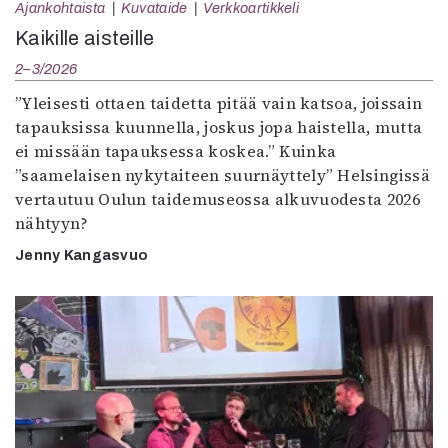
Ajankohtaista
Kuvataide
Verkkoartikkeli
Kaikille aisteille
2–3/2026
”Yleisesti ottaen taidetta pitää vain katsoa, joissain
tapauksissa kuunnella, joskus jopa haistella, mutta
ei missään tapauksessa koskea.” Kuinka
”saamelaisen nykytaiteen suurnäyttely” Helsingissä
vertautuu Oulun taidemuseossa alkuvuodesta 2026
nähtyyn?
Jenny Kangasvuo