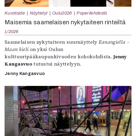
Kuvataide
Näyttelyt
Oulu2026
Paperilehdestä
Maisemia saamelaisen nykytaiteen rinteiltä
1/2026
Saamelaisen nykytaiteen suurnäyttely
Eanangiella –
Maan kieli
on yksi Oulun
kulttuuripääkaupunkivuoden kohokohdista.
Jenny
Kangasvuo
tutustui näyttelyyn.
Jenny Kangasvuo