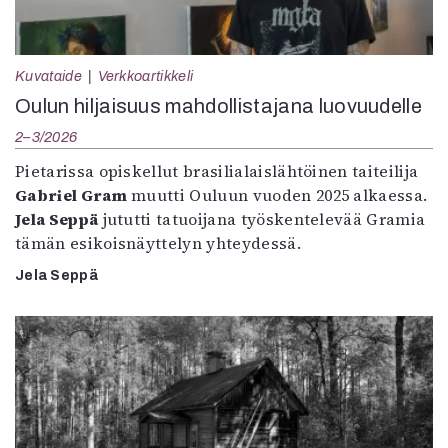
Kuvataide
Verkkoartikkeli
Oulun hiljaisuus mahdollistajana luovuudelle
2–3/2026
Pietarissa opiskellut brasilialaislähtöinen taiteilija
Gabriel Gram
muutti Ouluun vuoden 2025 alkaessa.
Jela Seppä
jututti tatuoijana työskentelevää Gramia
tämän esikoisnäyttelyn yhteydessä.
Jela Seppä