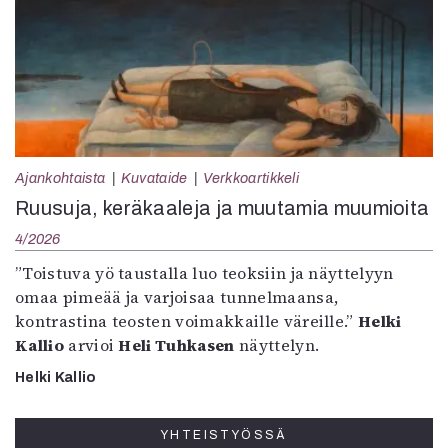
Ajankohtaista
Kuvataide
Verkkoartikkeli
Ruusuja, keräkaaleja ja muutamia muumioita
4/2026
”Toistuva yö taustalla luo teoksiin ja näyttelyyn
omaa pimeää ja varjoisaa tunnelmaansa,
kontrastina teosten voimakkaille väreille.”
Helki
Kallio
arvioi
Heli Tuhkasen
näyttelyn.
Helki Kallio
YHTEISTYÖSSÄ