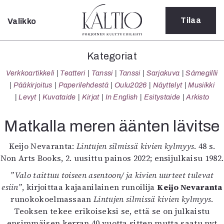
Tilaa
Valikko
Sulje
Kategoriat
Kategoriat
Verkkoartikkeli
Verkkoartikkeli
Teatteri
Tanssi
Tanssi
Sarjakuva
Sámegillii
Teatteri
Pääkirjoitus
Paperilehdestä
Oulu2026
Näyttelyt
Musiikki
Tanssi
Levyt
Kuvataide
Kirjat
In English
Esitystaide
Arkisto
Tanssi
Sarjakuva
Matkalla meren äänten lävitse
Sámegillii
Pääkirjoitus
Keijo Nevaranta:
Lintujen silmissä kivien kylmyys
. 48 s.
Paperilehdestä
Non Arts Books, 2. uusittu painos 2022; ensijulkaisu 1982.
Oulu2026
”Valo taittuu toiseen asentoon/ ja kivien uurteet tulevat
Näyttelyt
esiin”
, kirjoittaa kajaanilainen runoilija
Keijo Nevaranta
Musiikki
runokokoelmassaan
Lintujen silmissä kivien kylmyys
.
Levyt
Teoksen tekee erikoiseksi se, että se on julkaistu
Kuvataide
ensimmäisen kerran 40 vuotta sitten mutta saatu nyt