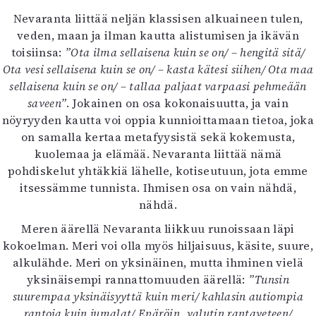
Mediatiedot
Nevaranta liittää neljän klassisen alkuaineen tulen,
Kaltio ry
veden, maan ja ilman kautta alistumisen ja ikävän
toisiinsa:
”Ota ilma sellaisena kuin se on/ – hengitä sitä/
Ota vesi sellaisena kuin se on/ – kasta kätesi siihen/ Ota maa
sellaisena kuin se on/ – tallaa paljaat varpaasi pehmeään
saveen”
. Jokainen on osa kokonaisuutta, ja vain
nöyryyden kautta voi oppia kunnioittamaan tietoa, joka
on samalla kertaa metafyysistä sekä kokemusta,
kuolemaa ja elämää. Nevaranta liittää nämä
pohdiskelut yhtäkkiä lähelle, kotiseutuun, jota emme
itsessämme tunnista. Ihmisen osa on vain nähdä,
nähdä.
Meren äärellä Nevaranta liikkuu runoissaan läpi
kokoelman. Meri voi olla myös hiljaisuus, käsite, suure,
alkulähde. Meri on yksinäinen, mutta ihminen vielä
yksinäisempi rannattomuuden äärellä:
”Tunsin
suurempaa yksinäisyyttä kuin meri/ kahlasin autiompia
rantoja kuin jumalat/ Epäröin, valutin rantaveteen/