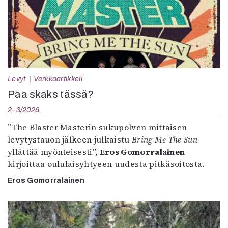
Levyt
Verkkoartikkeli
Paa skaks tässä?
2–3/2026
”The Blaster Masterin sukupolven mittaisen
levytystauon jälkeen julkaistu
Bring Me The Sun
yllättää myönteisesti”,
Eros Gomorralainen
kirjoittaa oululaisyhtyeen uudesta pitkäsoitosta.
Eros Gomorralainen