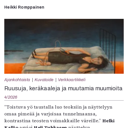
Heikki Romppainen
Ajankohtaista
Kuvataide
Verkkoartikkeli
Ruusuja, keräkaaleja ja muutamia muumioita
4/2026
”Toistuva yö taustalla luo teoksiin ja näyttelyyn
omaa pimeää ja varjoisaa tunnelmaansa,
kontrastina teosten voimakkaille väreille.”
Helki
Kallio
arvioi
Heli Tuhkasen
näyttelyn.