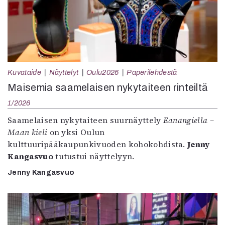
Kuvataide
Näyttelyt
Oulu2026
Paperilehdestä
Maisemia saamelaisen nykytaiteen rinteiltä
1/2026
Saamelaisen nykytaiteen suurnäyttely
Eanangiella –
Maan kieli
on yksi Oulun
kulttuuripääkaupunkivuoden kohokohdista.
Jenny
Kangasvuo
tutustui näyttelyyn.
Jenny Kangasvuo