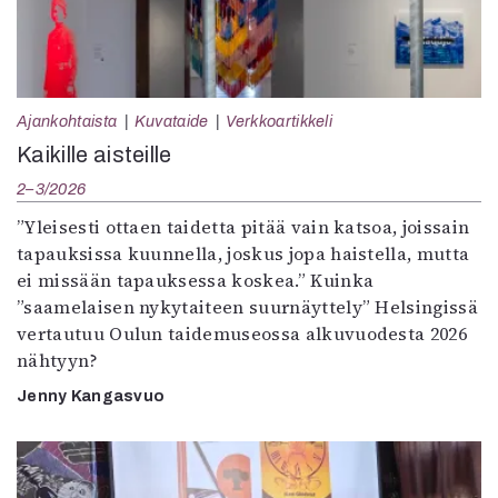
Ajankohtaista
Kuvataide
Verkkoartikkeli
Kaikille aisteille
2–3/2026
”Yleisesti ottaen taidetta pitää vain katsoa, joissain
tapauksissa kuunnella, joskus jopa haistella, mutta
ei missään tapauksessa koskea.” Kuinka
”saamelaisen nykytaiteen suurnäyttely” Helsingissä
vertautuu Oulun taidemuseossa alkuvuodesta 2026
nähtyyn?
Jenny Kangasvuo