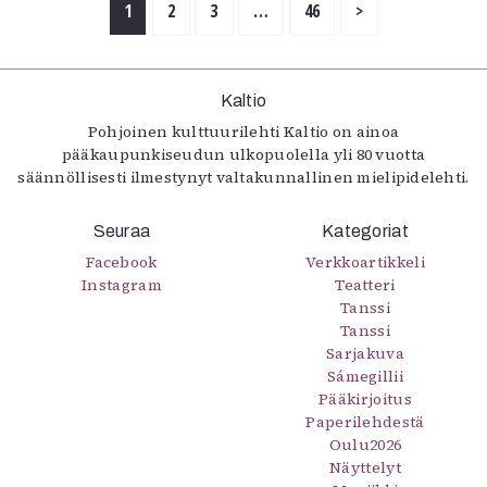
1
2
3
…
46
>
Kaltio
Pohjoinen kulttuurilehti Kaltio on ainoa
pääkaupunkiseudun ulkopuolella yli 80 vuotta
säännöllisesti ilmestynyt valtakunnallinen mielipidelehti.
Seuraa
Kategoriat
Facebook
Verkkoartikkeli
Instagram
Teatteri
Tanssi
Tanssi
Sarjakuva
Sámegillii
Pääkirjoitus
Paperilehdestä
Oulu2026
Näyttelyt