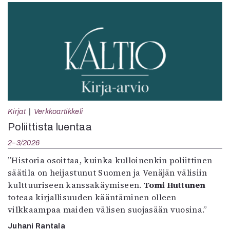
Kirjat
Verkkoartikkeli
Poliittista luentaa
2–3/2026
”Historia osoittaa, kuinka kulloinenkin poliittinen
säätila on heijastunut Suomen ja Venäjän välisiin
kulttuuriseen kanssakäymiseen.
Tomi Huttunen
toteaa kirjallisuuden kääntäminen olleen
vilkkaampaa maiden välisen suojasään vuosina.”
Juhani Rantala