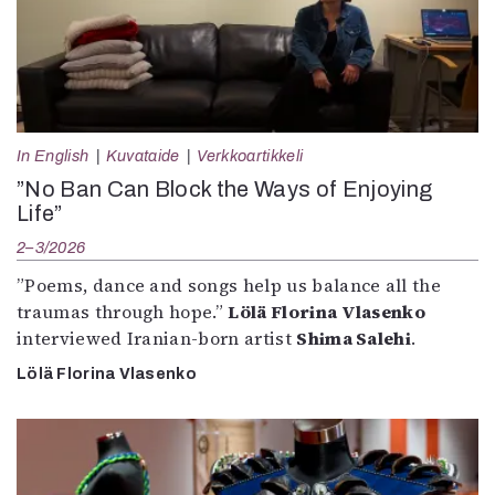
In English
Kuvataide
Verkkoartikkeli
”No Ban Can Block the Ways of Enjoying
Life”
2–3/2026
”Poems, dance and songs help us balance all the
traumas through hope.”
Lölä Florina Vlasenko
interviewed Iranian-born artist
Shima Salehi
.
Lölä Florina Vlasenko