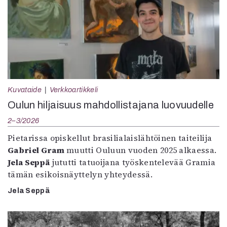
Kuvataide
Verkkoartikkeli
Oulun hiljaisuus mahdollistajana luovuudelle
2–3/2026
Pietarissa opiskellut brasilialaislähtöinen taiteilija
Gabriel Gram
muutti Ouluun vuoden 2025 alkaessa.
Jela Seppä
jututti tatuoijana työskentelevää Gramia
tämän esikoisnäyttelyn yhteydessä.
Jela Seppä