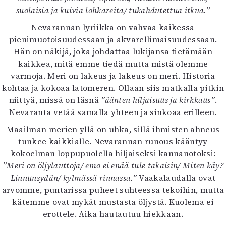
suolaisia ja kuivia lohkareita/ tukahdutettua itkua.”
Nevarannan lyriikka on vahvaa kaikessa
pienimuotoisuudessaan ja akvarellimaisuudessaan.
Hän on näkijä, joka johdattaa lukijansa tietämään
kaikkea, mitä emme tiedä mutta mistä olemme
varmoja. Meri on lakeus ja lakeus on meri. Historia
kohtaa ja kokoaa latomeren. Ollaan siis matkalla pitkin
niittyä, missä on läsnä
”äänten hiljaisuus ja kirkkaus”
.
Nevaranta vetää samalla yhteen ja sinkoaa erilleen.
Maailman merien yllä on uhka, sillä ihmisten ahneus
tunkee kaikkialle. Nevarannan runous kääntyy
kokoelman loppupuolella hiljaiseksi kannanotoksi:
”Meri on öljylauttoja/ emo ei enää tule takaisin/ Miten käy?
Linnunsydän/ kylmässä rinnassa.”
Vaakalaudalla ovat
arvomme, puntarissa puheet suhteessa tekoihin, mutta
kätemme ovat mykät mustasta öljystä. Kuolema ei
erottele. Aika hautautuu hiekkaan.