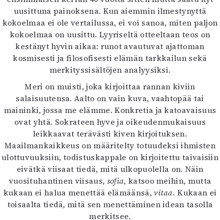
Kirjat
uusittuna painoksena. Kun aiemmin ilmestynyttä
In English
kokoelmaa ei ole vertailussa, ei voi sanoa, miten paljon
Esitystaide
kokoelmaa on uusittu. Lyyriseltä otteeltaan teos on
Arkisto
kestänyt hyvin aikaa: runot avautuvat ajattoman
kosmisesti ja filosofisesti elämän tarkkailun sekä
Lehdet
merkityssisältöjen analyysiksi.
4/2026
Meri on muisti, joka kirjoittaa rannan kiviin
2–3/2026
salaisuutensa. Aalto on vain kuva, vaahtopää tai
1/2026
maininki, jossa me elämme. Konkretia ja katoavaisuus
6/2025
ovat yhtä. Sokrateen hyve ja oikeudenmukaisuus
5/2025 saame
leikkaavat terävästi kiven kirjoituksen.
5/2025
Maailmankaikkeus on määritelty totuudeksi ihmisten
Lehtiarkisto
ulottuvuuksiin, todistuskappale on kirjoitettu taivaisiin
eivätkä viisaat tiedä, mitä ulkopuolella on. Näin
Info
vuosituhantinen viisaus,
sofia
, katsoo meihin, mutta
kukaan ei halua menettää elämäänsä,
vitaa.
Kukaan ei
Tilaus ja irtonumerot
toisaalta tiedä, mitä sen menettäminen idean tasolla
Yhteistyössä
merkitsee.
Toimitus