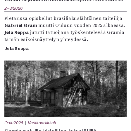
2–3/2026
Pietarissa opiskellut brasilialaislähtöinen taiteilija
Gabriel Gram
muutti Ouluun vuoden 2025 alkaessa.
Jela Seppä
jututti tatuoijana työskentelevää Gramia
tämän esikoisnäyttelyn yhteydessä.
Jela Seppä
Oulu2026
Verkkoartikkeli