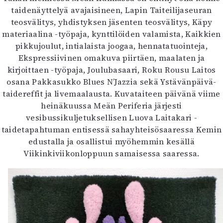
taidenäyttelyä avajaisineen, Lapin Taiteilijaseuran
teosvälitys, yhdistyksen jäsenten teosvälitys, Käpy
materiaalina -työpaja, kynttilöiden valamista, Kaikkien
pikkujoulut, intialaista joogaa, hennatatuointeja,
Ekspressiivinen omakuva piirtäen, maalaten ja
kirjoittaen -työpaja, Joulubasaari, Roku Rousu Laitos
osana Pakkasukko Blues N’Jazzia sekä Ystävänpäivä-
taidereffit ja livemaalausta. Kuvataiteen päivänä viime
heinäkuussa Meän Periferia järjesti
vesibussikuljetuksellisen Luova Laitakari -
taidetapahtuman entisessä sahayhteisösaaressa Kemin
edustalla ja osallistui myöhemmin kesällä
Viikinkiviikonloppuun samaisessa saaressa.