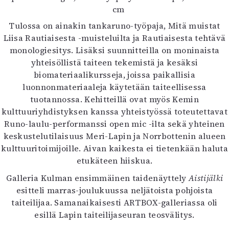
cm
Tulossa on ainakin tankaruno-työpaja, Mitä muistat
Liisa Rautiaisesta -muisteluilta ja Rautiaisesta tehtävä
monologiesitys. Lisäksi suunnitteilla on moninaista
yhteisöllistä taiteen tekemistä ja kesäksi
biomateriaalikursseja, joissa paikallisia
luonnonmateriaaleja käytetään taiteellisessa
tuotannossa. Kehitteillä ovat myös Kemin
kulttuuriyhdistyksen kanssa yhteistyössä toteutettavat
Runo-laulu-performanssi open mic -ilta sekä yhteinen
keskustelutilaisuus Meri-Lapin ja Norrbottenin alueen
kulttuuritoimijoille. Aivan kaikesta ei tietenkään haluta
etukäteen hiiskua.
Galleria Kulman ensimmäinen taidenäyttely
Aistijälki
esitteli marras-joulukuussa neljätoista pohjoista
taiteilijaa. Samanaikaisesti ARTBOX-galleriassa oli
esillä Lapin taiteilijaseuran teosvälitys.