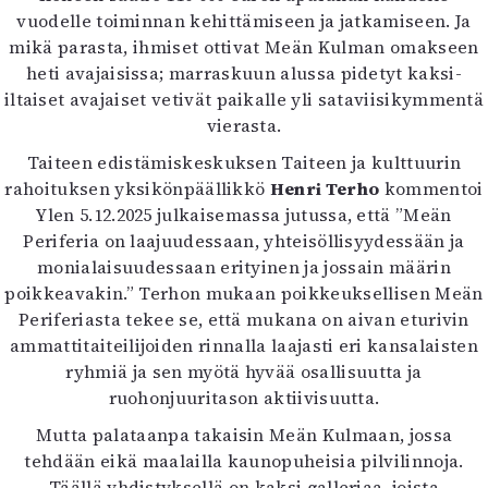
vuodelle toiminnan kehittämiseen ja jatkamiseen. Ja
mikä parasta, ihmiset ottivat Meän Kulman omakseen
heti avajaisissa; marraskuun alussa pidetyt kaksi-
iltaiset avajaiset vetivät paikalle yli sataviisikymmentä
vierasta.
Taiteen edistämiskeskuksen Taiteen ja kulttuurin
rahoituksen yksikönpäällikkö
Henri Terho
kommentoi
Ylen 5.12.2025 julkaisemassa jutussa, että ”Meän
Periferia on laajuudessaan, yhteisöllisyydessään ja
monialaisuudessaan erityinen ja jossain määrin
poikkeavakin.” Terhon mukaan poikkeuksellisen Meän
Periferiasta tekee se, että mukana on aivan eturivin
ammattitaiteilijoiden rinnalla laajasti eri kansalaisten
ryhmiä ja sen myötä hyvää osallisuutta ja
ruohonjuuritason aktiivisuutta.
Mutta palataanpa takaisin Meän Kulmaan, jossa
tehdään eikä maalailla kaunopuheisia pilvilinnoja.
Täällä yhdistyksellä on kaksi galleriaa, joista