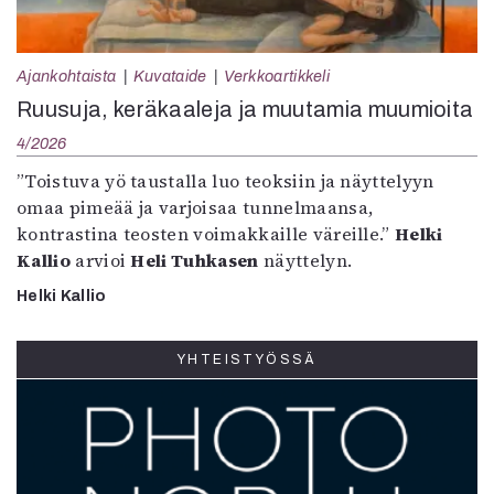
Ajankohtaista
Kuvataide
Verkkoartikkeli
Ruusuja, keräkaaleja ja muutamia muumioita
4/2026
”Toistuva yö taustalla luo teoksiin ja näyttelyyn
omaa pimeää ja varjoisaa tunnelmaansa,
kontrastina teosten voimakkaille väreille.”
Helki
Kallio
arvioi
Heli Tuhkasen
näyttelyn.
Helki Kallio
YHTEISTYÖSSÄ