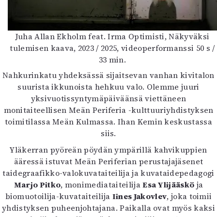
Juha Allan Ekholm feat. Irma Optimisti, Näkyväksi
tulemisen kaava, 2023 / 2025, videoperformanssi 50 s /
33 min.
Nahkurinkatu yhdeksässä sijaitsevan vanhan kivitalon
suurista ikkunoista hehkuu valo. Olemme juuri
yksivuotissyntymäpäiväänsä viettäneen
monitaiteellisen Meän Periferia -kulttuuriyhdistyksen
toimitilassa Meän Kulmassa. Ihan Kemin keskustassa
siis.
Yläkerran pyöreän pöydän ympärillä kahvikuppien
ääressä istuvat Meän Periferian perustajajäsenet
taidegraafikko-valokuvataiteilija ja kuvataidepedagogi
Marjo Pitko
, monimediataiteilija
Esa Ylijääskö
ja
biomuotoilija-kuvataiteilija
Iines Jakovlev
, joka toimii
yhdistyksen puheenjohtajana. Paikalla ovat myös kaksi