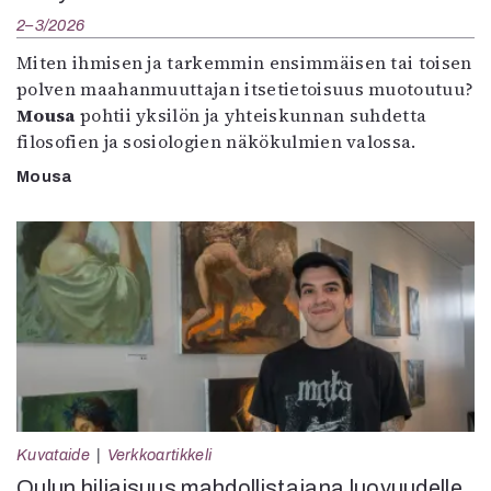
2–3/2026
Miten ihmisen ja tarkemmin ensimmäisen tai toisen
polven maahanmuuttajan itsetietoisuus muotoutuu?
Mousa
pohtii yksilön ja yhteiskunnan suhdetta
filosofien ja sosiologien näkökulmien valossa.
Mousa
Kuvataide
Verkkoartikkeli
Oulun hiljaisuus mahdollistajana luovuudelle