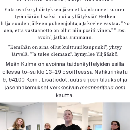
Entä ovatko yhdistyksen jäsenet kohdanneet suuren
työmäärän lisäksi muita yllätyksiä? Hetken
hiljaisuuden jälkeen puheenjohtaja Jakovlev vastaa. ”No
sen, että vastaanotto on ollut niin positiivinen.” ”Tosi
avoin”, jatkaa Eunmann.
”Kemihän on aina ollut kulttuurikaupunki”, yhtyy
Järvelä. ”Ja tulee olemaan”, hymyilee Ylijääskö.
Meän Kulma on avoinna taidenäyttelyiden esillä
ollessa to–su klo 13–19 osoitteessa Nahkurinkatu
9, 94100 Kemi. Lisätiedot, uutiskirjeen tilaukset ja
jäsenhakemukset verkkosivun
meanperiferia.com
kautta.