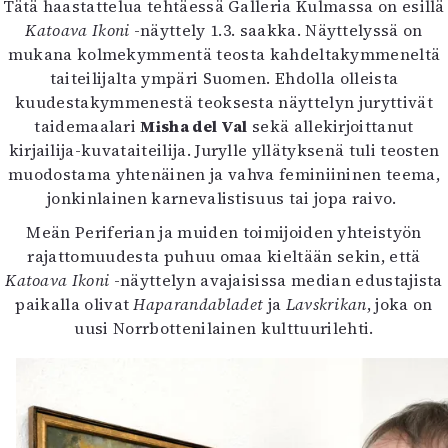
Tätä haastattelua tehtäessä Galleria Kulmassa on esillä
Katoava Ikoni
-näyttely 1.3. saakka. Näyttelyssä on
mukana kolmekymmentä teosta kahdeltakymmeneltä
taiteilijalta ympäri Suomen. Ehdolla olleista
kuudestakymmenestä teoksesta näyttelyn juryttivät
taidemaalari
Misha del Val
sekä allekirjoittanut
kirjailija-kuvataiteilija. Jurylle yllätyksenä tuli teosten
muodostama yhtenäinen ja vahva feminiininen teema,
jonkinlainen karnevalistisuus tai jopa raivo.
Meän Periferian ja muiden toimijoiden yhteistyön
rajattomuudesta puhuu omaa kieltään sekin, että
Katoava Ikoni
-näyttelyn avajaisissa median edustajista
paikalla olivat
Haparandabladet
ja
Lavskrikan
, joka on
uusi Norrbottenilainen kulttuurilehti.