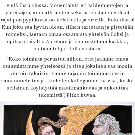
vielä ihan alussa. Monenlaista eri taidemuotojen ja
yhteisöjen, ammattilaisten sekä harrastajien väliset
rajat poispyyhkivää on kehitteillä ja vireillä. Kokeillaan!
Kun joku saa hyvän idean, siihen tartutaan ja pistetään
toimeksi. Jaetaan omaa osaamista yhteisön iloksi ja
opitaan toisilta. Autetaan ja kannustetaan kaikkia,
otetaan tulijat ilolla vastaan.
”Koko toiminta perustuu siihen, että jaamme omaa
osaamistamme yhteisössä ja siten jokainen saa monin
verroin takaisin. Emme rajaudu toimimaan vain
samanmielisten ja -kielisten kollegoiden kanssa, koska
sellainen köyhdyttää maailmankuvaa ja ankeuttaa
tekemistä”, Pitko kuvaa.