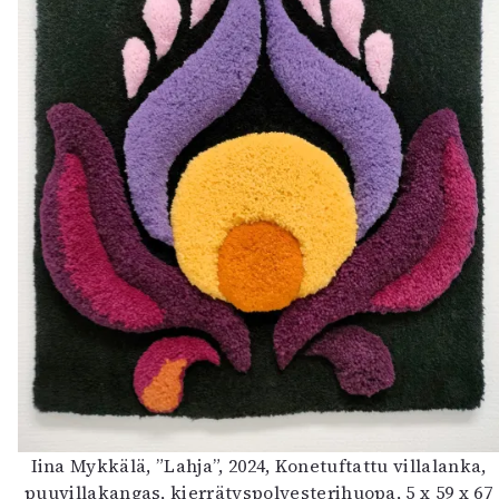
Iina Mykkälä, ”Lahja”, 2024, Konetuftattu villalanka,
puuvillakangas, kierrätyspolyesterihuopa, 5 x 59 x 67