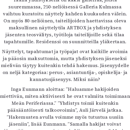
suuremmassa, 250-neliöisessä Galleria Kulmassa
vaihtuu kuratoitu näyttely kahden kuukauden välein.
On myös 80-neliöinen, taiteilijoiden haettavissa oleva
maksullinen näyttelytila ARTBOX ja yhdistyksen
jäsenten teosvälitys, työtiloja taiteilijoille sekä tilaa
tapahtumille. Residenssi on suunnitteilla yläkertaan.
Näyttelyt, tapahtumat ja työpajat ovat kaikille avoimia
ja pääosin maksuttomia, mutta yhdistyksen jäseneksi
mielivän täytyy kuitenkin tehdä hakemus. Jäsenyydelle
on neljä kategoriaa: perus-, asiantuntija-, opiskelija- ja
kannatusjäsenyys. Miksi näin?
Inga Eunmann aloittaa: ”Haluamme hakijoiden
miettivän, miten aktiivisesti he ovat valmiita toimimaan
Meän Periferiassa.” ”Yhdistys toimii kuitenkin
pääsääntöisesti talkoovoimin”, Auli Järvelä jatkaa.
”Hakemusten avulla voimme myös tutustua uusiin
jäseniin”, lisää Eunmann. ”Samalla hakijat voivat