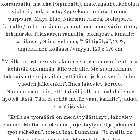
koiranputki, matcha (pigmentti), matchajauhe, koboltin
violetti / nokimusta, Kyproksen umbra, tumma
purppura, Maya Blue, Nikosian vihreä, biohajoava
kimalle / poltettu sienna, caput mortuum, värimatara,
tiilimurska Pikisaaren rannalta, biohajoava kimalle;
Lasikuvut; Niina Vehmaa, ”Tähtipölyä”, 2022,
digitaalinen kollaasi / vinyyli, 120 x 170 cm
”Meillä on nyt perustus kunnossa. Voimme rakentaa ja
kehittää enemmän tälle pohjalle. Me suuntaamme
tulevaisuuteen ja siihen, että tämä jatkuu sen kahden
vuoden jälkeenkin”, Iines Jakovlev kertoo.
”Nimenomaan niin, että taiteilijoilla on mahdollisuus
hyötyä tästä. Tätä ei tehdä meille vaan kaikille”, jatkaa
Esa Ylijääskö.
”Kyllä se työmäärä on meidät yllättänyt”, Jakovlev
sanoo. ”Mutta me olemme järjestäytyneet ja jakaneet
työt selkeästi”, toteaa Inga Eunmann. ”Ja meillä on
hirmu hyvä porukka”, Marjo Pitko kuittaa.