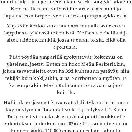
muutti hiljattain perheensä kanssa Helsingistä takaisin
Kemiin. Hän on syntynyt Pietarissa ja saanut jo
lapsuudessa tarpeekseen suurkaupungin sykkeestä.
Ylijääskö kertoo kaivanneensa muualla asuessaan
lappilaista yhdessä tekemistä. ”Sellaista rehellistä ja
aitoa taidemeininkiä, jossa tuetaan toisia, eikä olla
egoistisia.”
Päät pöydän ympärillä nyökyttävät; kokemus on
yhteinen, jaettu. Kuten on koko Meän Periferiakin,
johon tervetulleita ovat kaikki kulttuurin ystävät, niin
tekijät kuin kokijatkin, aina Norrbottenia myöten. Ja
kauempaakin! Meän Kulman ovi on avoinna jopa
koirille.
Hallituksen jäsenet kuvaavat yhdistyksen toiminnan
käynnistyneen ”luonnollisella räjähdyksellä”. Ensin
Taiteen edistämiskeskus myönsi pilottihankkeelle
rahoituksen huhtikuuhun 2026 asti ja siitä eteenpäin
Koneen säätiö 110 000 euron apurahan kahdelle