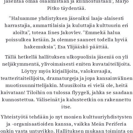
jäsentää omaa osaamistaan ja kiinnostustaan”, Marjo
Pitko täydentää.
”Haluamme yhdistyksen jäseniksi laaja-alaisesti
harrastajia, ammattilaisia ja kuluttajia kulttuurin eri
aloilta”, toteaa Iines Jakovlev. ”Emmekä halua
poissulkea ketään. Ja olemme saaneet todella hyviä
hakemuksia”, Esa Ylijääskö päättää.
Tällä hetkellä hallituksen ulkopuolisia jäseniä on yli
neljäkymmentä, ylivoimaisesti eniten kuvataiteilijoita.
Löytyy myös kirjailijoita, valokuvaajia,
teatteritaiteilijoita, dramaturgeja ja jopa kansainvälinen
muotisuunnittelijakin. Muusikoita ei vielä ole, heitä
kaivataan! Tiloihin on tulossa flyygeli, jahka se saadaan
kunnostettua. Väliseinät ja kalusteetkin on rakennettu
itse.
Yhteistyötä tehdään jo nyt monien kulttuuriyhdistysten
ja -organisaatioiden kanssa, vaikka Meän Periferia
onkin vasta untuvikko. Hallituksen mukaan toiminta on