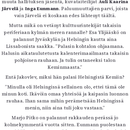
muuta hallituksen jäsentä, kuvataiteilijat
Auli Kaarina
Järvelä
ja
Inga Eunmann
. Paluumuuttajien parvi, joista
vain Järvelä ei koskaan edes lähtenyt täältä.
Mutta mikä on vetänyt kulttuurintekijät takaisin
periferiaan kylmän meren rannalle? Esa Ylijääskö on
palannut Jyväskylän ja Helsingin kautta aina
Lissabonista saakka. ”Palasin kohtalon ohjaamana.
Halusin aikataulutetusta kalenterimaailmasta takaisin
pohjoisen rauhaan. Ja tulin ostaneeksi talon
Keminmaasta.”
Entä Jakovlev, miksi hän palasi Helsingistä Kemiin?
”Minulla oli Helsingissä sellainen olo, ettei tämä ole
minun koti. Ikävöin omaa yhteisöä ja kaipasin luonnon
rauhaa. Ihan sama mihin perämetsään Helsingissä
menin, niin aina tuli joku vastaan.”
Marjo Pitko on palannut rakkauden perässä jo
kolmekymmentä vuotta sitten. Eunmann puolestaan