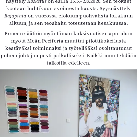
näyttely
Kosketus
on esillä 15.5.–2.8.2026. Sen teokset
kootaan huhtikuun avoimesta hausta. Syysnäyttely
Rajapinta
on vuorossa elokuun puolivälistä lokakuun
alkuun, ja sen teoshaku toteutetaan kesäkuussa.
Koneen säätiön myöntämän kaksivuotisen apurahan
myötä Meän Periferia muuttui pilottikokeilusta
kestäväksi toiminnaksi ja työteliääksi osoittautunut
puheenjohtajan pesti palkalliseksi. Kaikki muu tehdään
talkoilla edelleen.