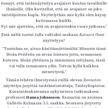
tiennyt, että taidenäyttelyn avajaiset kuuluu tavallisille
ihmisille. Olin kuvitellut, että ne avajaiset on joku
taiteilijoitten kupla. Näyttelythän mie kyllä olen käyny
kattomassa kaikki.
Nyt mie ajattelen, että on avajaistenkin vuoro jatkossa.”
Entä miltä tuntui tulla valituksi mukaan
Katoava Ikoni
-
näyttelyyn?
”Tuntuhan se, aivan käsittämättömältä! Minusta tämä
Meän Periferia on aivan loistava juttu, semmonen
kutsuva. Meän yhteinen ja tämmönen erityinen, tästä
voi tulla semmonen ydin. Toivon kyllä kaikkea
menestystä.”
Tämän lehden ilmestyessä esillä olevan
Rannaton
-
näyttelyn juryttää taidehistorioitsija, Taideyliopiston
Kuvataideakatemian nykytaiteen tutkimuksen
professori
Hanna Johansson
. Rannaton on avoinna
Galleria Kulmassa 3.5. saakka. Seuraava jurytetty