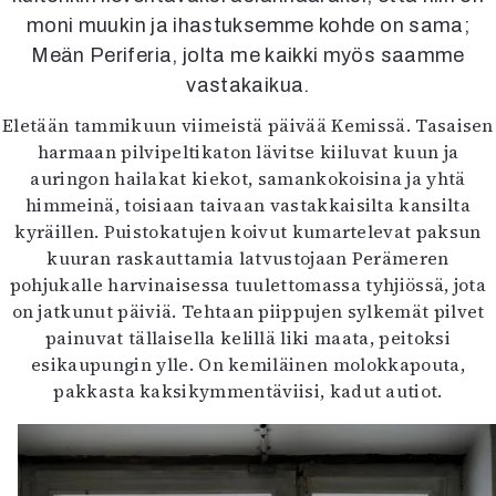
Kirjat
moni muukin ja ihastuksemme kohde on sama;
In English
Meän Periferia, jolta me kaikki myös saamme
Esitystaide
vastakaikua.
Arkisto
Eletään tammikuun viimeistä päivää Kemissä. Tasaisen
Lehdet
harmaan pilvipeltikaton lävitse kiiluvat kuun ja
auringon hailakat kiekot, samankokoisina ja yhtä
4/2026
himmeinä, toisiaan taivaan vastakkaisilta kansilta
2–3/2026
kyräillen. Puistokatujen koivut kumartelevat paksun
1/2026
kuuran raskauttamia latvustojaan Perämeren
6/2025
pohjukalle harvinaisessa tuulettomassa tyhjiössä, jota
5/2025 saame
on jatkunut päiviä. Tehtaan piippujen sylkemät pilvet
5/2025
painuvat tällaisella kelillä liki maata, peitoksi
Lehtiarkisto
esikaupungin ylle. On kemiläinen molokkapouta,
pakkasta kaksikymmentäviisi, kadut autiot.
Info
Tilaus ja irtonumerot
Yhteistyössä
Toimitus