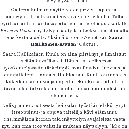
levylle, 30 x 25 cm
Galleria Kulman näyttelyiden jurytys tapahtuu
anonyymisti pelkkien teoskuvien perusteella. Tällä
pyritään antamaan tasavertainen mahdollisuus kaikille.
Katoava Ikoni
-näyttelyyn päätyikin teoksia muutamalta
ensikertalaiselta. Yksi näistä on 77-vuotiaan
Saara
Hallikainen-Kuulan
”Odotus”.
Saara Hallikainen-Kuula on aina piirtänyt ja ilmaissut
itseään kuvallisesti. Hänen taiteellisessa
työskentelyssään tärkeimpiä ovat ilmaisu, luovuus ja
suunnittelemattomuus. Hallikainen-Kuula on innokas
kokeilemaan uusia ja nopeita tekniikoita, joilla hän
tavoittelee tulkintaa mahdollisimman minimalistisin
elementein.
Nelikymmenvuotisesta hoitoalan työstään eläköitynyt,
itseoppinut- ja oppiva taiteilija kävi elämänsä
ensimmäisen kerran taidenäyttelyn avajaisissa vasta
nyt, kun oma teos valittiin mukaan näyttelyyn. ”Mie en