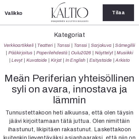
Tilaa
Valikko
Sulje
Kategoriat
Kategoriat
Verkkoartikkeli
Verkkoartikkeli
Teatteri
Tanssi
Tanssi
Sarjakuva
Sámegillii
Teatteri
Pääkirjoitus
Paperilehdestä
Oulu2026
Näyttelyt
Musiikki
Tanssi
Levyt
Kuvataide
Kirjat
In English
Esitystaide
Arkisto
Tanssi
Sarjakuva
Meän Periferian yhteisöllinen
Sámegillii
syli on avara, innostava ja
Pääkirjoitus
Paperilehdestä
lämmin
Oulu2026
Näyttelyt
Tunnustettakoon heti alkuunsa, että olen täysin
Musiikki
jäävi kirjoittamaan tätä juttua. Olen nimittäin
Levyt
ihastunut, likipitäen rakastunut. Laskettakoon
Kuvataide
kuitenkin lieventäväksi asianhaaraksi, että niin on