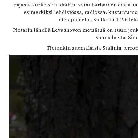
rajasta surkeisiin oloihin, vainoharhainen diktatuu
esimerkiksi lehdistössä, radiossa, kustantamo
eteläpuolelle. Siellä on 1 196 tel
Pietarin lähellä Levashovon metsässä on suuri jou
suomalaista. Sinn
Tietenkin suomalaisia Stalinin terror