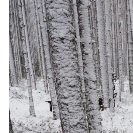
K
I
E