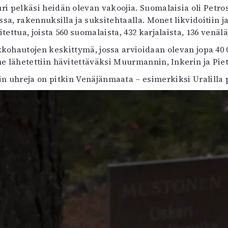
ri pelkäsi heidän olevan vakoojia. Suomalaisia oli Petros
ssa, rakennuksilla ja suksitehtaalla. Monet likvidoitiin
oitettua, joista 560 suomalaista, 432 karjalaista, 136 venä
kkohautojen keskittymä, jossa arvioidaan olevan jopa 40
e lähetettiin hävitettäväksi Muurmannin, Inkerin ja Pie
in uhreja on pitkin Venäjänmaata – esimerkiksi Uralilla 