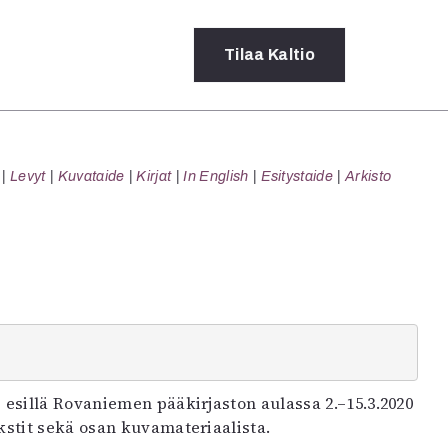
Tilaa
Kaltio
a
Levyt
Kuvataide
Kirjat
In English
Esitystaide
Arkisto
rot
ssä
s
dot
y
 esillä Rovaniemen pääkirjaston aulassa 2.–15.3.2020
kstit sekä osan kuvamateriaalista.