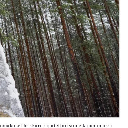
uomalaiset loikkarit sijoitettiin sinne kauemmaksi