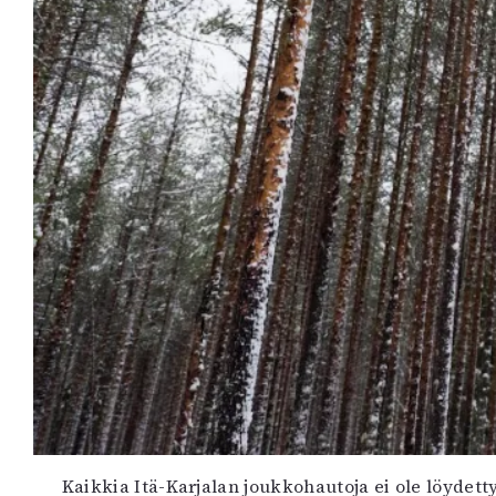
Kaikkia Itä-Karjalan joukkohautoja ei ole löydett