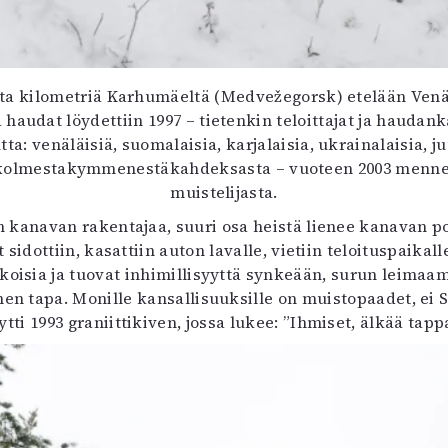
a kilometriä Karhumäeltä (Medvežegorsk) etelään Venäj
haudat löydettiin 1997 – tietenkin teloittajat ja haudank
a: venäläisiä, suomalaisia, karjalaisia, ukrainalaisia,
 kolmestakymmenestäkahdeksasta – vuoteen 2003 mennes
muistelijasta.
anavan rakentajaa, suuri osa heistä lienee kanavan poh
lat sidottiin, kasattiin auton lavalle, vietiin teloituspai
koisia ja tuovat inhimillisyyttä synkeään, surun leima
en tapa. Monille kansallisuuksille on muistopaadet, ei 
ytti 1993 graniittikiven, jossa lukee: ”Ihmiset, älkää tapp