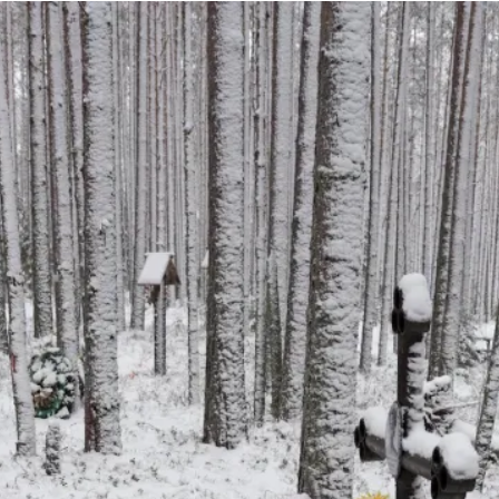
uvataide
Kirjat
n English
sitystaide
Arkisto