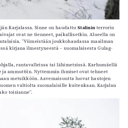
än Karjalassa. Sinne on haudattu
Stalinin
terrorin
aivajat ovat ne tienneet, paikallisetkin. Alueella on
 juutalaisia. ”Viimeistään joukkohaudassa maailman
sä kirjana ilmestyneestä – suomalaisesta Gulag-
jalla, rantavalleissa tai lähimetsissä. Karhumäellä
kalle ja ammuttiin. Nyttemmin ihmiset ovat tehneet
amaan metsikköön. Aavemaisuutta luovat hautojen
Suomen valtiolta suomalaisille kuitenkaan. Karjalan
ako toisianne”.