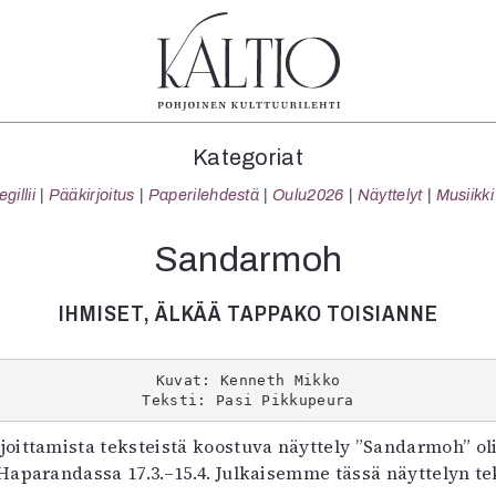
tegoriat
Lehdet
Info
Kategoriat
koartikkeli
4/2026
Tilaus j
illii
Pääkirjoitus
Paperilehdestä
Oulu2026
Näyttelyt
Musiikki
Teatteri
2–3/2026
irtonume
Tanssi
1/2026
Yhteistyö
Sandarmoh
Tanssi
6/2025
Toimitu
arjakuva
5/2025 saame
Mediatie
IHMISET, ÄLKÄÄ TAPPAKO TOISIANNE
ámegillii
5/2025
Kaltio r
äkirjoitus
Lehtiarkisto
erilehdestä
Kuvat: Kenneth Mikko
Teksti: Pasi Pikkupeura
Oulu2026
Näyttelyt
joittamista teksteistä koostuva näyttely
”Sandarmoh” oli
Musiikki
aparandassa 17.3.–15.4. Julkaisemme tässä näyttelyn te
Levyt