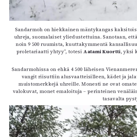
Sandarmoh on hiekkainen mäntykangas kaksitoist
uhreja, suomalaiset yliedustettuina. Sanotaan, että 
noin 9 500 ruumista, kuuttakymmentä kansallisuutt
proletariaatti yhtyy”, totesi
Aatami Kuortti
, yksi
Sandarmohissa on ehkä 4 500 läheisen Vienanmeren k
vangit riisuttiin alusvaatteisilleen, kädet ja ja
muistomerkkejä uhreille. Monesti ne ovat omate
valokuvat, monet emaloituja – perinteinen venäläin
tasavalta pyst