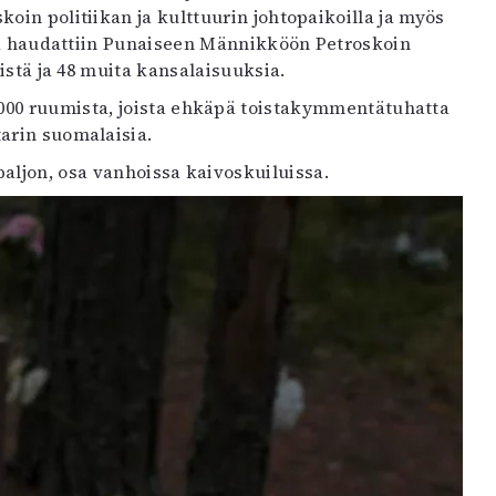
koin politiikan ja kulttuurin johtopaikoilla ja myös
 ja haudattiin Punaiseen Männikköön Petroskoin
läistä ja 48 muita kansalaisuuksia.
 000 ruumista, joista ehkäpä toistakymmentätuhatta
tarin suomalaisia.
paljon, osa vanhoissa kaivoskuiluissa.