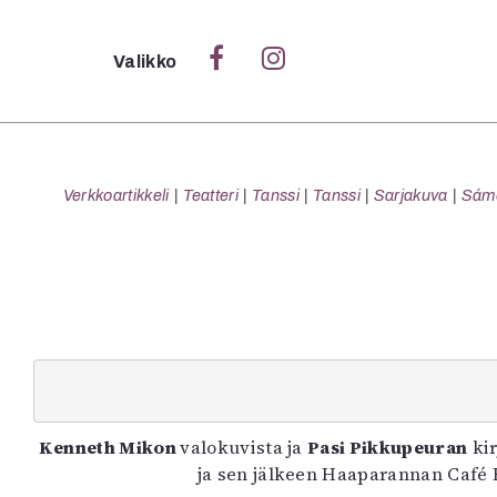
Sulje
Valikko
Ka
Verk
Verkkoartikkeli
Teatteri
Tanssi
Tanssi
Sarjakuva
Sámeg
S
S
Pä
Pap
Kenneth Mikon
valokuvista ja
Pasi Pikkupeuran
kir
ja sen jälkeen Haaparannan Café H