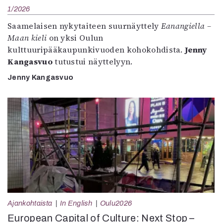
1/2026
Saamelaisen nykytaiteen suurnäyttely
Eanangiella –
Maan kieli
on yksi Oulun
kulttuuripääkaupunkivuoden kohokohdista.
Jenny
Kangasvuo
tutustui näyttelyyn.
Jenny Kangasvuo
Ajankohtaista
In English
Oulu2026
European Capital of Culture: Next Stop –