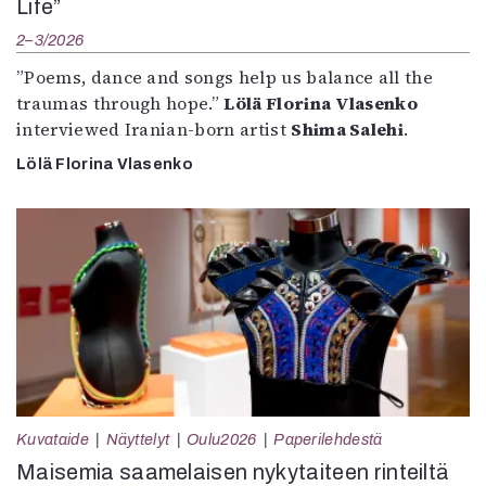
Life”
2–3/2026
”Poems, dance and songs help us balance all the
traumas through hope.”
Lölä Florina Vlasenko
interviewed Iranian-born artist
Shima Salehi
.
Lölä Florina Vlasenko
Kuvataide
Näyttelyt
Oulu2026
Paperilehdestä
Maisemia saamelaisen nykytaiteen rinteiltä