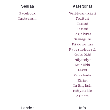
Seuraa
Kategoriat
Facebook
Verkkoartikkeli
Instagram
Teatteri
Tanssi
Tanssi
Sarjakuva
Sámegillii
Pääkirjoitus
Paperilehdestä
Oulu2026
Näyttelyt
Musiikki
Levyt
Kuvataide
Kirjat
In English
Esitystaide
Arkisto
Lehdet
Info