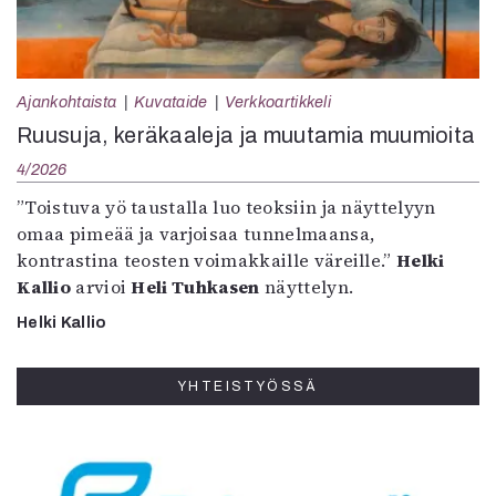
Ajankohtaista
Kuvataide
Verkkoartikkeli
Ruusuja, keräkaaleja ja muutamia muumioita
4/2026
”Toistuva yö taustalla luo teoksiin ja näyttelyyn
omaa pimeää ja varjoisaa tunnelmaansa,
kontrastina teosten voimakkaille väreille.”
Helki
Kallio
arvioi
Heli Tuhkasen
näyttelyn.
Helki Kallio
YHTEISTYÖSSÄ