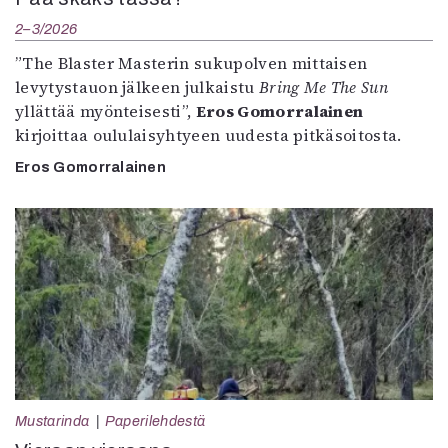
2–3/2026
”The Blaster Masterin sukupolven mittaisen
levytystauon jälkeen julkaistu
Bring Me The Sun
yllättää myönteisesti”,
Eros Gomorralainen
kirjoittaa oululaisyhtyeen uudesta pitkäsoitosta.
Eros Gomorralainen
Mustarinda
Paperilehdestä