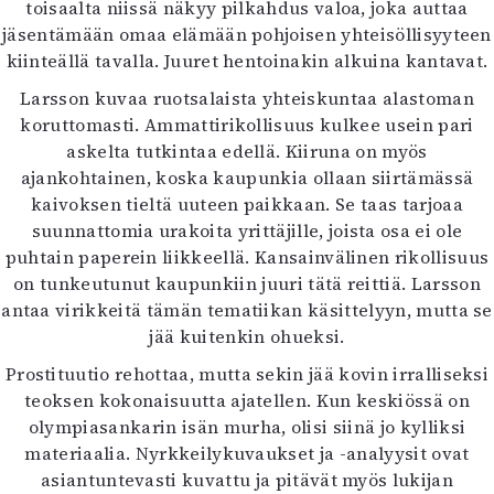
toisaalta niissä näkyy pilkahdus valoa, joka auttaa
jäsentämään omaa elämään pohjoisen yhteisöllisyyteen
kiinteällä tavalla. Juuret hentoinakin alkuina kantavat.
Larsson kuvaa ruotsalaista yhteiskuntaa alastoman
koruttomasti. Ammattirikollisuus kulkee usein pari
askelta tutkintaa edellä. Kiiruna on myös
ajankohtainen, koska kaupunkia ollaan siirtämässä
kaivoksen tieltä uuteen paikkaan. Se taas tarjoaa
suunnattomia urakoita yrittäjille, joista osa ei ole
puhtain paperein liikkeellä. Kansainvälinen rikollisuus
on tunkeutunut kaupunkiin juuri tätä reittiä. Larsson
antaa virikkeitä tämän tematiikan käsittelyyn, mutta se
jää kuitenkin ohueksi.
Prostituutio rehottaa, mutta sekin jää kovin irralliseksi
teoksen kokonaisuutta ajatellen. Kun keskiössä on
olympiasankarin isän murha, olisi siinä jo kylliksi
materiaalia. Nyrkkeilykuvaukset ja -analyysit ovat
asiantuntevasti kuvattu ja pitävät myös lukijan