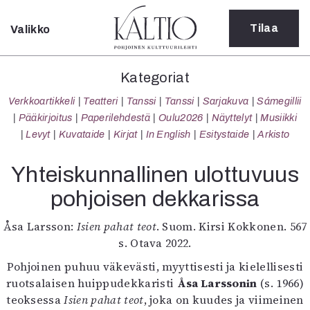
Tilaa
Valikko
Sulje
Kategoriat
Kategoriat
Verkkoartikkeli
Verkkoartikkeli
Teatteri
Tanssi
Tanssi
Sarjakuva
Sámegillii
Teatteri
Pääkirjoitus
Paperilehdestä
Oulu2026
Näyttelyt
Musiikki
Tanssi
Levyt
Kuvataide
Kirjat
In English
Esitystaide
Arkisto
Tanssi
Sarjakuva
Yhteiskunnallinen ulottuvuus
Sámegillii
pohjoisen dekkarissa
Pääkirjoitus
Paperilehdestä
Åsa Larsson:
Isien pahat teot
. Suom. Kirsi Kokkonen. 567
Oulu2026
s. Otava 2022.
Näyttelyt
Musiikki
Pohjoinen puhuu väkevästi, myyttisesti ja kielellisesti
Levyt
ruotsalaisen huippudekkaristi
Åsa Larssonin
(s. 1966)
Kuvataide
teoksessa
Isien pahat teot
, joka on kuudes ja viimeinen