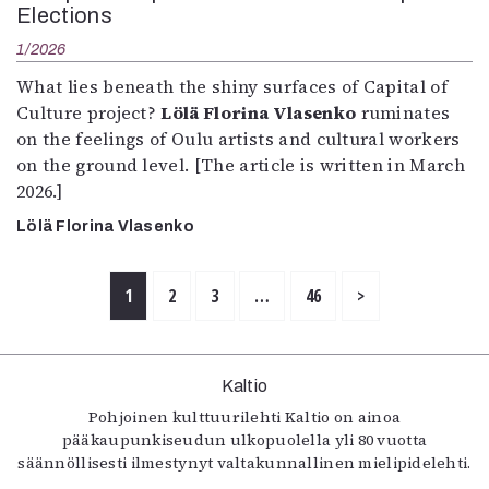
Elections
1/2026
What lies beneath the shiny surfaces of Capital of
Culture project?
Lölä Florina Vlasenko
ruminates
on the feelings of Oulu artists and cultural workers
on the ground level. [The article is written in March
2026.]
Lölä Florina Vlasenko
1
2
3
…
46
>
Kaltio
Pohjoinen kulttuurilehti Kaltio on ainoa
pääkaupunkiseudun ulkopuolella yli 80 vuotta
säännöllisesti ilmestynyt valtakunnallinen mielipidelehti.