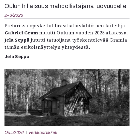
Oulun hiljaisuus mahdollistajana luovuudelle
2–3/2026
Pietarissa opiskellut brasilialaislähtöinen taiteilija
Gabriel Gram
muutti Ouluun vuoden 2025 alkaessa.
Jela Seppä
jututti tatuoijana työskentelevää Gramia
tämän esikoisnäyttelyn yhteydessä.
Jela Seppä
Oulu2026
Verkkoartikkeli