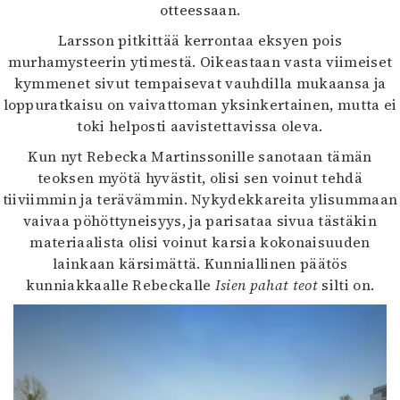
otteessaan.
Larsson pitkittää kerrontaa eksyen pois
murhamysteerin ytimestä. Oikeastaan vasta viimeiset
kymmenet sivut tempaisevat vauhdilla mukaansa ja
loppuratkaisu on vaivattoman yksinkertainen, mutta ei
toki helposti aavistettavissa oleva.
Kun nyt Rebecka Martinssonille sanotaan tämän
teoksen myötä hyvästit, olisi sen voinut tehdä
tiiviimmin ja terävämmin. Nykydekkareita ylisummaan
vaivaa pöhöttyneisyys, ja parisataa sivua tästäkin
materiaalista olisi voinut karsia kokonaisuuden
lainkaan kärsimättä. Kunniallinen päätös
kunniakkaalle Rebeckalle
Isien pahat teot
silti on.