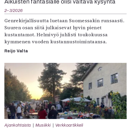
Aikuisten fantasialle olisi valtava kysyntä
2–3/2026
Genrekirjallisuutta luetaan Suomessakin runsaasti.
Suuren osan siitä julkaisevat hyvin pienet
kustantamot. Helmivyö juhlisti toukokuussa
kymmenen vuoden kustannustoimintaansa.
Reijo Valta
Ajankohtaista
Musiikki
Verkkoartikkeli