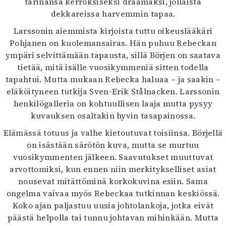
tarinansa kerroksiseksi draamaksi, jollaista
Mediatiedot
dekkareissa harvemmin tapaa.
Kaltio ry
Larssonin aiemmista kirjoista tuttu oikeuslääkäri
Pohjanen on kuolemansairas. Hän puhuu Rebeckan
ympäri selvittämään tapausta, sillä Börjen on saatava
tietää, mitä isälle vuosikymmeniä sitten todella
tapahtui. Mutta mukaan Rebecka haluaa – ja saakin –
eläköityneen tutkija Sven-Erik Stålnacken. Larssonin
henkilögalleria on kohtuullisen laaja mutta pysyy
kuvauksen osaltakin hyvin tasapainossa.
Elämässä totuus ja valhe kietoutuvat toisiinsa. Börjellä
on isästään särötön kuva, mutta se murtuu
vuosikymmenten jälkeen. Saavutukset muuttuvat
arvottomiksi, kun ennen niin merkitykselliset asiat
nousevat mitättöminä korkokuvina esiin. Sama
ongelma vaivaa myös Rebeckaa tutkinnan keskiössä.
Koko ajan paljastuu uusia johtolankoja, jotka eivät
päästä helpolla tai tunnu johtavan mihinkään. Mutta