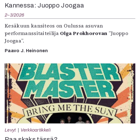
Kannessa: Juoppo Joogaa
2–3/2026
Kesäkuun kansiteos on Oulussa asuvan
performanssitaiteilija
Olga Prokhorovan
”Juoppo
Joogaa”.
Paavo J. Heinonen
Levyt
Verkkoartikkeli
Paa skaks tässä?