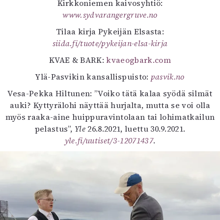
Kirkkoniemen kaivosyhtiö:
www.sydvarangergruve.no
Tilaa kirja Pykeijän Elsasta:
siida.fi/tuote/pykeijan-elsa-kirja
KVAE & BARK:
kvaeogbark.com
Ylä-Pasvikin kansallispuisto:
pasvik.no
Vesa-Pekka Hiltunen: ”Voiko tätä kalaa syödä silmät
auki? Kyttyrälohi näyttää hurjalta, mutta se voi olla
myös raaka-aine huippuravintolaan tai lohimatkailun
pelastus”,
Yle
26.8.2021, luettu 30.9.2021.
yle.fi/uutiset/3-12071437
.