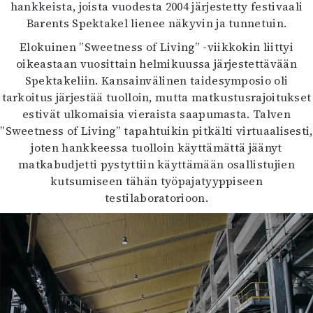
hankkeista, joista vuodesta 2004 järjestetty festivaali
Barents Spektakel lienee näkyvin ja tunnetuin.
Elokuinen ”Sweetness of Living” -viikkokin liittyi
oikeastaan vuosittain helmikuussa järjestettävään
Spektakeliin. Kansainvälinen taidesymposio oli
tarkoitus järjestää tuolloin, mutta matkustusrajoitukset
estivät ulkomaisia vieraista saapumasta. Talven
”Sweetness of Living” tapahtuikin pitkälti virtuaalisesti,
joten hankkeessa tuolloin käyttämättä jäänyt
matkabudjetti pystyttiin käyttämään osallistujien
kutsumiseen tähän työpajatyyppiseen
testilaboratorioon.