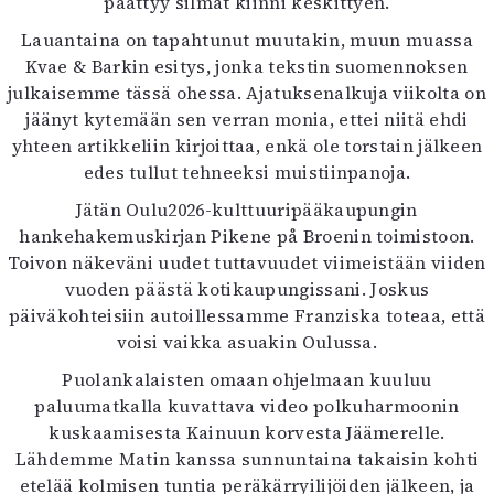
päättyy silmät kiinni keskittyen.
Lauantaina on tapahtunut muutakin, muun muassa
Kvae & Barkin esitys, jonka tekstin suomennoksen
julkaisemme tässä ohessa. Ajatuksenalkuja viikolta on
jäänyt kytemään sen verran monia, ettei niitä ehdi
yhteen artikkeliin kirjoittaa, enkä ole torstain jälkeen
edes tullut tehneeksi muistiinpanoja.
Jätän Oulu2026-kulttuuripääkaupungin
hankehakemuskirjan Pikene på Broenin toimistoon.
Toivon näkeväni uudet tuttavuudet viimeistään viiden
vuoden päästä kotikaupungissani. Joskus
päiväkohteisiin autoillessamme Franziska toteaa, että
voisi vaikka asuakin Oulussa.
Puolankalaisten omaan ohjelmaan kuuluu
paluumatkalla kuvattava video polkuharmoonin
kuskaamisesta Kainuun korvesta Jäämerelle.
Lähdemme Matin kanssa sunnuntaina takaisin kohti
etelää kolmisen tuntia peräkärryilijöiden jälkeen, ja