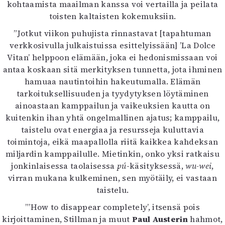
kohtaamista maailman kanssa voi vertailla ja peilata
toisten kaltaisten kokemuksiin.
”Jotkut viikon puhujista rinnastavat [tapahtuman
verkkosivulla julkaistuissa esittelyissään] ’La Dolce
Vitan’ helppoon elämään, joka ei hedonismissaan voi
antaa koskaan sitä merkityksen tunnetta, jota ihminen
hamuaa nautintoihin hakeutumalla. Elämän
tarkoituksellisuuden ja tyydytyksen löytäminen
ainoastaan kamppailun ja vaikeuksien kautta on
kuitenkin ihan yhtä ongelmallinen ajatus; kamppailu,
taistelu ovat energiaa ja resursseja kuluttavia
toimintoja, eikä maapallolla riitä kaikkea kahdeksan
miljardin kamppailulle. Mietinkin, onko yksi ratkaisu
jonkinlaisessa taolaisessa
pú
-käsityksessä,
wu-wei
,
virran mukana kulkeminen, sen myötäily, ei vastaan
taistelu.
”’How to disappear completely’, itsensä pois
kirjoittaminen, Stillman ja muut
Paul Austerin
hahmot,