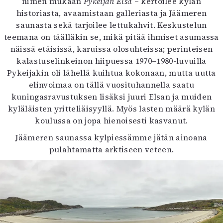
nimen mukaan
Pykeijän Elsa
– kertoilee kylän
historiasta, avaamistaan galleriasta ja Jäämeren
saunasta sekä tarjoilee lettukahvit. Keskustelun
teemana on täälläkin se, mikä pitää ihmiset asumassa
näissä etäisissä, karuissa olosuhteissa; perinteisen
kalastuselinkeinon hiipuessa 1970–1980-luvuilla
Pykeijakin oli lähellä kuihtua kokonaan, mutta uutta
elinvoimaa on tällä vuosituhannella saatu
kuningasravustuksen lisäksi juuri Elsan ja muiden
kyläläisten yritteliäisyyllä. Myös lasten määrä kylän
koulussa on jopa hienoisesti kasvanut.
Jäämeren saunassa kylpiessämme jätän ainoana
pulahtamatta arktiseen veteen.