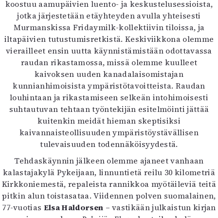
koostuu aamupäivien luento- ja keskustelusessioista,
jotka järjestetään etäyhteyden avulla yhteisesti
Murmanskissa Fridaymilk-kollektiivin tiloissa, ja
iltapäivien tutustumisretkistä. Keskiviikkona olemme
vierailleet ensin uutta käynnistämistään odottavassa
raudan rikastamossa, missä olemme kuulleet
kaivoksen uuden kanadalaisomistajan
kunnianhimoisista ympäristötavoitteista. Raudan
louhintaan ja rikastamiseen selkeän intohimoisesti
suhtautuvan tehtaan työntekijän esitelmöinti jättää
kuitenkin meidät hieman skeptisiksi
kaivannaisteollisuuden ympäristöystävällisen
tulevaisuuden todennäköisyydestä.
Tehdaskäynnin jälkeen olemme ajaneet vanhaan
kalastajakylä Pykeijaan, linnuntietä reilu 30 kilometriä
Kirkkoniemestä, repaleista rannikkoa myötäileviä teitä
pitkin alun toistasataa. Viidennen polven suomalainen,
77-vuotias
Elsa Haldorsen
– vastikään julkaistun kirjan