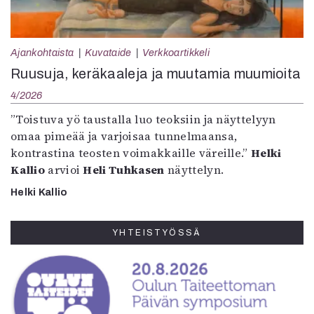
Ajankohtaista
Kuvataide
Verkkoartikkeli
Ruusuja, keräkaaleja ja muutamia muumioita
4/2026
”Toistuva yö taustalla luo teoksiin ja näyttelyyn
omaa pimeää ja varjoisaa tunnelmaansa,
kontrastina teosten voimakkaille väreille.”
Helki
Kallio
arvioi
Heli Tuhkasen
näyttelyn.
Helki Kallio
YHTEISTYÖSSÄ