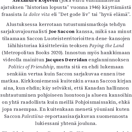
Alexandre Kojèven
(joka esitti ensimmäisenä
ajatuksen ”historian lopusta” vuonna 1946) käyttämästä
fraasista
la dolce vita
eli ”Det gode liv” tai ”hyvä elämä”.
Alustuksessa kerrotaan tutustumismatkoja tehdyn
sarjakuvajournalisti
Joe Saccon
kanssa, mikä saa minut
tilaamaan Saccon Luoteisterritorioitten dene-kansojen
lähihistoriaa käsittelevän teoksen
Paying the Land
(Metropolitan Books 2020). Innostun myös hankkimaan
videolla mainitun
Jacques Derridan
englanninnoksen
Politics of Friendship
, mutta sitä en ehdi lukemaan
senkään vertaa kuin Saccon sarjakuvaa ennen itse
matkaa. Kirkkoniemessä kuitenkin avaan Saccon kirjan
aina, kun ehdin; käy selväksi, että Kanadan hallinnon
suhtautuminen pohjoiseen luontoon ja alueen kansoihin
on yhtä raadollista kuin meillä Pohjoismaissakin, ehkä
jopa raaempaa. En kuitenkaan menetä yöuniani kuten
Saccon
Palestiina
-reportaasisarjakuvan suomennosta
lukiessani yhtenä jouluna.