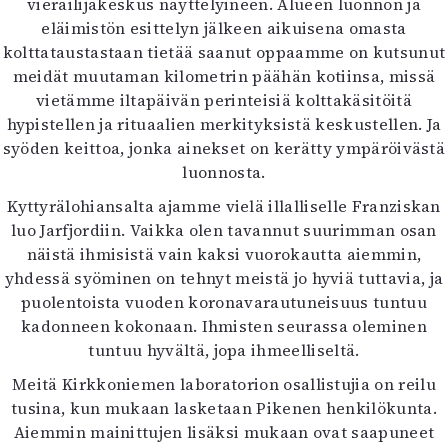
vierailijakeskus näyttelyineen. Alueen luonnon ja
eläimistön esittelyn jälkeen aikuisena omasta
kolttataustastaan tietää saanut oppaamme on kutsunut
meidät muutaman kilometrin päähän kotiinsa, missä
vietämme iltapäivän perinteisiä kolttakäsitöitä
hypistellen ja rituaalien merkityksistä keskustellen. Ja
syöden keittoa, jonka ainekset on kerätty ympäröivästä
luonnosta.
Kyttyrälohiansalta ajamme vielä illalliselle Franziskan
luo Jarfjordiin. Vaikka olen tavannut suurimman osan
näistä ihmisistä vain kaksi vuorokautta aiemmin,
yhdessä syöminen on tehnyt meistä jo hyviä tuttavia, ja
puolentoista vuoden koronavarautuneisuus tuntuu
kadonneen kokonaan. Ihmisten seurassa oleminen
tuntuu hyvältä, jopa ihmeelliseltä.
Meitä Kirkkoniemen laboratorion osallistujia on reilu
tusina, kun mukaan lasketaan Pikenen henkilökunta.
Aiemmin mainittujen lisäksi mukaan ovat saapuneet