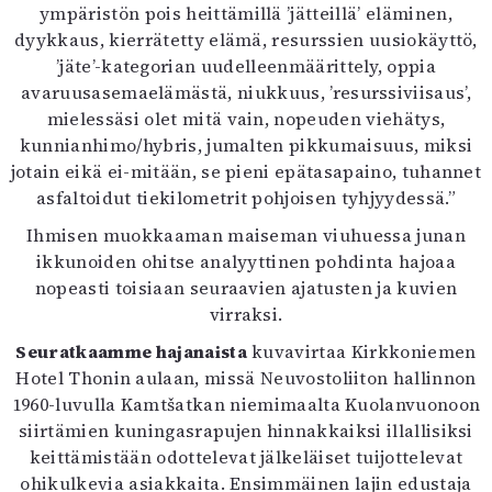
ympäristön pois heittämillä ’jätteillä’ eläminen,
dyykkaus, kierrätetty elämä, resurssien uusiokäyttö,
’jäte’-kategorian uudelleenmäärittely, oppia
avaruusasemaelämästä, niukkuus, ’resurssiviisaus’,
mielessäsi olet mitä vain, nopeuden viehätys,
kunnianhimo/hybris, jumalten pikkumaisuus, miksi
jotain eikä ei-mitään, se pieni epätasapaino, tuhannet
asfaltoidut tiekilometrit pohjoisen tyhjyydessä.”
Ihmisen muokkaaman maiseman viuhuessa junan
ikkunoiden ohitse analyyttinen pohdinta hajoaa
nopeasti toisiaan seuraavien ajatusten ja kuvien
virraksi.
Seuratkaamme hajanaista
kuvavirtaa Kirkkoniemen
Hotel Thonin aulaan, missä Neuvostoliiton hallinnon
1960-luvulla Kamtšatkan niemimaalta Kuolanvuonoon
siirtämien kuningasrapujen hinnakkaiksi illallisiksi
keittämistään odottelevat jälkeläiset tuijottelevat
ohikulkevia asiakkaita. Ensimmäinen lajin edustaja