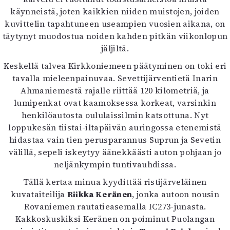
käynneistä, joten kaikkien niiden muistojen, joiden
kuvittelin tapahtuneen useampien vuosien aikana, on
täytynyt muodostua noiden kahden pitkän viikonlopun
jäljiltä.
Keskellä talvea Kirkkoniemeen päätyminen on toki eri
tavalla mieleenpainuvaa. Sevettijärventietä Inarin
Ahmaniemestä rajalle riittää 120 kilometriä, ja
lumipenkat ovat kaamoksessa korkeat, varsinkin
henkilöautosta oululaissilmin katsottuna. Nyt
loppukesän tiistai-iltapäivän auringossa etenemistä
hidastaa vain tien perusparannus Suprun ja Sevetin
välillä, sepeli iskeytyy äänekkäästi auton pohjaan jo
neljänkympin tuntivauhdissa.
Tällä kertaa minua kyydittää ristijärveläinen
kuvataiteilija
Riikka Keränen
, jonka autoon nousin
Rovaniemen rautatieasemalla IC273-junasta.
Kakkoskuskiksi Keränen on poiminut Puolangan