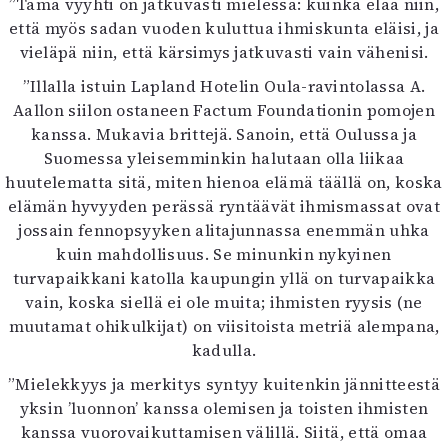
”Tämä vyyhti on jatkuvasti mielessä: kuinka elää niin,
että myös sadan vuoden kuluttua ihmiskunta eläisi, ja
vieläpä niin, että kärsimys jatkuvasti vain vähenisi.
”Illalla istuin Lapland Hotelin Oula-ravintolassa A.
Aallon siilon ostaneen Factum Foundationin pomojen
kanssa. Mukavia brittejä. Sanoin, että Oulussa ja
Suomessa yleisemminkin halutaan olla liikaa
huutelematta sitä, miten hienoa elämä täällä on, koska
elämän hyvyyden perässä ryntäävät ihmismassat ovat
jossain fennopsyyken alitajunnassa enemmän uhka
kuin mahdollisuus. Se minunkin nykyinen
turvapaikkani katolla kaupungin yllä on turvapaikka
vain, koska siellä ei ole muita; ihmisten ryysis (ne
muutamat ohikulkijat) on viisitoista metriä alempana,
kadulla.
”Mielekkyys ja merkitys syntyy kuitenkin jännitteestä
yksin ’luonnon’ kanssa olemisen ja toisten ihmisten
kanssa vuorovaikuttamisen välillä. Siitä, että omaa