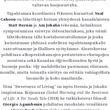
valtavan huojentavalta.
Tapahtumaa koordinoiva Pikenen kuraattori
Neal
Cahoon
on lähettänyt kutsun yhteydessä kanadalaisten
Matt Hernin
ja
Am Johalin
tekemän, helmikuun
symposiumissa esitetyn videoalustuksen, joka toimii
lähtökohtana tälle koelaboratoriollemme ja jonka
katsoisimme yhdessä uudelleen tapahtumapaikalle
saavuttuamme ja illallisen syötyämme. Alustuksessa
pohditaan alkuperäiskansojen perinteisten elintapojen
muutosta sekä Kanadan öljyteollisuuden hyviä ja
huonoja puolia: öljy mahdollistaa paremman elintason
monille, mutta toisaalta särötys on erittäin vahingollista
luonnolle ja koko maailmalle.
Nimi ”Sweetness of Living” on myös Hernin ja Johalin
inspiroima. Kirjassaan
Global Warming and the Sweetness
of Life: A Tar Sands Tale
(2018) he tutkiskelevat filosofi
Giorgio Agambenin
pohdintaa ranskalais-venäläisen