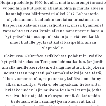
Norjan puolelle jo 1960-luvulla, mutta suurempi invaasio
vuonoihin ja kutujokiin atlantinlohta ja muuta alueen
kantalajistoa häiritsevästi alkoi 2017. Laboratorio-
ohjelmaamme kuuluukin torstaina tutustuminen
Karpelvan kala-ansaan Jarfjordissa, missä kymmenet
vapaaehtoiset ovat kesän aikana napanneet tuhansia
kyttyräselkiä nousupuuhistaan ja siirtäneet kaikki
muut kudulle pyrkivät kalat käsipelillä ansan
yläpuolelle.
Elokuussa
Yleisradion
artikkelissa pohdittiin, voisiko
kyttyrälohi pelastaa Tenojoen lohimatkailun. Jarfjordin
ansalla meille kerrotaan, että laji muuttuu kutujokeen
noustessaan nopeasti pahanmakuiseksi ja osa tästä,
lähes vuonon suulta, napatuista yksilöistä on ehtinyt
alkaa mädäntyä. Vielä ei ole myöskään tietoa siitä,
leviääkö uuden lajin mukana loisia tai tauteja, jotka
voisivat häiritä jokien ekosysteemiä. Se kuitenkin
tiedetään, että lisäännyttyään kuolevat kalat