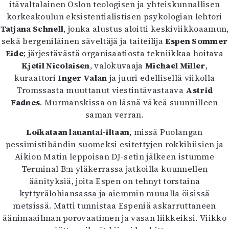
itävaltalainen Oslon teologisen ja yhteiskunnallisen
korkeakoulun eksistentialistisen psykologian lehtori
Tatjana Schnell
, jonka alustus aloitti keskiviikkoaamun,
sekä bergeniläinen säveltäjä ja taiteilija
Espen Sommer
Eide
; järjestävästä organisaatiosta tekniikkaa hoitava
Kjetil Nicolaisen
, valokuvaaja
Michael Miller
,
kuraattori
Inger Valan
ja juuri edellisellä viikolla
Tromssasta muuttanut viestintävastaava
Astrid
Fadnes
. Murmanskissa on läsnä väkeä suunnilleen
saman verran.
Loikataan lauantai-iltaan
, missä Puolangan
pessimistibändin suomeksi esitettyjen rokkibiisien ja
Aikion Matin leppoisan DJ-setin jälkeen istumme
Terminal B:n yläkerrassa jatkoilla kuunnellen
äänityksiä, joita Espen on tehnyt torstaina
kyttyrälohiansassa ja aiemmin muualla öisissä
metsissä. Matti tunnistaa Espeniä askarruttaneen
äänimaailman porovaatimen ja vasan liikkeiksi. Viikko