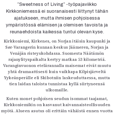
Kirjat
”Sweetness of Living” -työpajaviikko
In English
Kirkkoniemessä ei suoranaisesti liittynyt tähän
Esitystaide
ajatukseen, mutta ihmisen pohjoisessa
Arkisto
ympäristössä elämisen ja olemisen tavoista ja
reuna­ehdoista kaikessa tuntui olevan kyse.
Lehdet
Kirkkoniemi, Kirkenes, on Norjan itäisin kaupunki ja
4/2026
Sør-Varangerin kunnan keskus Jäämeren, Norjan ja
2–3/2026
Venäjän risteyskohdassa. Suomesta Näätämön
1/2026
rajanylityspaikalta kertyy matkaa 53 kilometriä.
6/2025
Varanginvuonon etelärannalla maisemat eivät muutu
5/2025 saame
yhtä dramaattisesti kuin vaikkapa Kilpisjärveltä
5/2025
Yykeänperälle eli Skibotniin laskeuduttaessa, mutta
Lehtiarkisto
tien laidan taloista tunnistaa kyllä siirtyneensä
ulkomaille.
Info
Kuten monet pohjoisen seudun isommat taajamat,
Tilaus ja irtonumerot
Kirkkoniemikin on kasvanut kaivannaisteollisuuden
Yhteistyössä
myötä. Alueen asutus oli erittäin vähäistä ennen vuotta
Toimitus