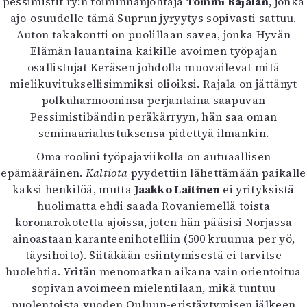
pessimistit ry:n toiminnanjohtaja
Tommi Rajalan
, jonka
ajo-osuudelle tämä Suprun jyryytys sopivasti sattuu.
Auton takakontti on puolillaan savea, jonka Hyvän
Elämän lauantaina kaikille avoimen työpajan
osallistujat Keräsen johdolla muovailevat mitä
mielikuvituksellisimmiksi olioiksi. Rajala on jättänyt
polkuharmooninsa perjantaina saapuvan
Pessimistibändin peräkärryyn, hän saa oman
seminaarialustuksensa pidettyä ilmankin.
Oma roolini työpajaviikolla on autuaallisen
epämääräinen.
Kaltiota
pyydettiin lähettämään paikalle
kaksi henkilöä, mutta
Jaakko Laitinen
ei yrityksistä
huolimatta ehdi saada Rovaniemellä toista
koronarokotetta ajoissa, joten hän pääsisi Norjassa
ainoastaan karanteenihotelliin (500 kruunua per yö,
täysihoito). Siitäkään esiintymisestä ei tarvitse
huolehtia. Yritän menomatkan aikana vain orientoitua
sopivan avoimeen mielentilaan, mikä tuntuu
puolentoista vuoden Ouluun-eristäytymisen jälkeen