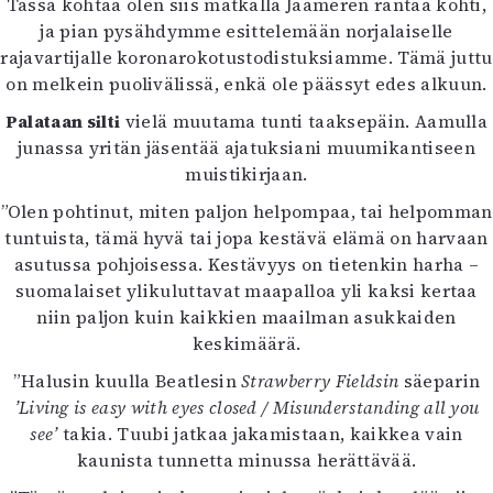
Tässä kohtaa olen siis matkalla Jäämeren rantaa kohti,
ja pian pysähdymme esittelemään norjalaiselle
rajavartijalle koronarokotustodistuksiamme. Tämä juttu
on melkein puolivälissä, enkä ole päässyt edes alkuun.
Palataan silti
vielä muutama tunti taaksepäin. Aamulla
junassa yritän jäsentää ajatuksiani muumikantiseen
muistikirjaan.
”Olen pohtinut, miten paljon helpompaa, tai helpomman
tuntuista, tämä hyvä tai jopa kestävä elämä on harvaan
asutussa pohjoisessa. Kestävyys on tietenkin harha –
suomalaiset ylikuluttavat maapalloa yli kaksi kertaa
niin paljon kuin kaikkien maailman asukkaiden
keskimäärä.
”Halusin kuulla Beatlesin
Strawberry Fieldsin
säeparin
’Living is easy with eyes closed / Misunderstanding all you
see’
takia. Tuubi
jatkaa jakamistaan, kaikkea vain
kaunista tunnetta minussa herättävää.