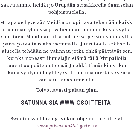
saavutamme heidät jo Urupään seisakkeella Saariselän
pohjoispuolella.
Mitäpä se hyvejää? Meidän on opittava tekemään kaikki
enemmän yhdessä ja vähemmän luonnon kestävyyttä
kuluttaen. Maailman tilaa pohtiessa pessimismi näyttää
päivä päivältä realistisemmalta. Juuri täällä arktisella
alueella tehdään ne valinnat, jotka ehkä päättävät sen,
kuinka nopeasti ihmislajin elämä tällä kivipallolla
saavuttaa päätepisteensä. Ja ehkä tämänkin viikon
aikana syntyneillä yhteyksillä on oma merkityksensä
vauhdin hidastumiselle.
Toivottavasti palaan pian.
SATUNNAISIA WWW-OSOITTEITA:
Sweetness of Living -viikon ohjelma ja esittelyt:
www.pikene.no/det-gode-liv