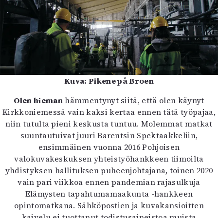
Kuva: Pikene på Broen
Olen hieman
hämmentynyt siitä, että olen käynyt
Kirkkoniemessä vain kaksi kertaa ennen tätä työpajaa,
niin tutulta pieni keskusta tuntuu. Molemmat matkat
suuntautuivat juuri Barentsin Spektaakkeliin,
ensimmäinen vuonna 2016 Pohjoisen
valokuvakeskuksen yhteistyöhankkeen tiimoilta
yhdistyksen hallituksen puheenjohtajana, toinen 2020
vain pari viikkoa ennen pandemian rajasulkuja
Elämysten tapahtumamaakunta -hankkeen
opintomatkana. Sähköpostien ja kuvakansioitten
kaivelu ei tuottanut todistusaineistoa muista