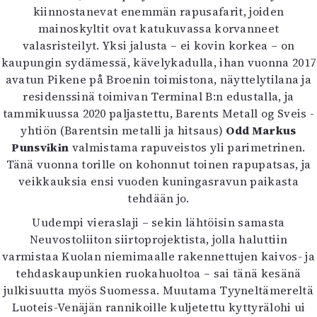
kiinnostanevat enemmän rapusafarit, joiden
mainoskyltit ovat katukuvassa korvanneet
valasristeilyt. Yksi jalusta – ei kovin korkea – on
kaupungin sydämessä, kävelykadulla, ihan vuonna 2017
avatun Pikene på Broenin toimistona, näyttelytilana ja
residenssinä toimivan Terminal B:n edustalla, ja
tammikuussa 2020 paljastettu, Barents Metall og Sveis -
yhtiön (Barentsin metalli ja hitsaus)
Odd Markus
Punsvikin
valmistama rapuveistos yli parimetrinen.
Tänä vuonna torille on kohonnut toinen rapupatsas, ja
veikkauksia ensi vuoden kuningasravun paikasta
tehdään jo.
Uudempi vieraslaji – sekin lähtöisin samasta
Neuvostoliiton siirtoprojektista, jolla haluttiin
varmistaa Kuolan niemimaalle rakennettujen kaivos- ja
tehdaskaupunkien ruokahuoltoa – sai tänä kesänä
julkisuutta myös Suomessa. Muutama Tyyneltämereltä
Luoteis-Venäjän rannikoille kuljetettu kyttyrälohi ui