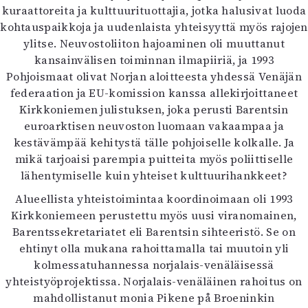
kuraattoreita ja kulttuurituottajia, jotka halusivat luoda
kohtauspaikkoja ja uudenlaista yhteisyyttä myös rajojen
ylitse. Neuvostoliiton hajoaminen oli muuttanut
kansainvälisen toiminnan ilmapiiriä, ja 1993
Pohjoismaat olivat Norjan aloitteesta yhdessä Venäjän
federaation ja EU-komission kanssa allekirjoittaneet
Kirkkoniemen julistuksen, joka perusti Barentsin
euroarktisen neuvoston luomaan vakaampaa ja
kestävämpää kehitystä tälle pohjoiselle kolkalle. Ja
mikä tarjoaisi parempia puitteita myös poliittiselle
lähentymiselle kuin yhteiset kulttuurihankkeet?
Alueellista yhteistoimintaa koordinoimaan oli 1993
Kirkkoniemeen perustettu myös uusi viranomainen,
Barentssekretariatet eli Barentsin sihteeristö. Se on
ehtinyt olla mukana rahoittamalla tai muutoin yli
kolmessatuhannessa norjalais-venäläisessä
yhteistyöprojektissa. Norjalais-venäläinen rahoitus on
mahdollistanut monia Pikene på Broeninkin