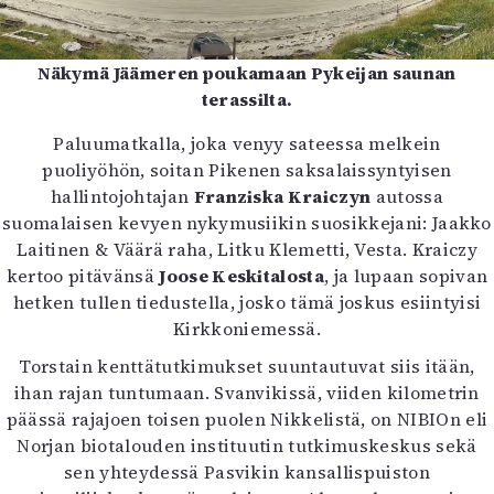
Näkymä Jäämeren poukamaan Pykeijan saunan
terassilta.
Paluumatkalla, joka venyy sateessa melkein
puoliyöhön, soitan Pikenen saksalaissyntyisen
hallintojohtajan
Franziska Kraiczyn
autossa
suomalaisen kevyen nykymusiikin suosikkejani: Jaakko
Laitinen & Väärä raha, Litku Klemetti, Vesta. Kraiczy
kertoo pitävänsä
Joose Keskitalosta
, ja lupaan sopivan
hetken tullen tiedustella, josko tämä joskus esiintyisi
Kirkkoniemessä.
Torstain kenttätutkimukset suuntautuvat siis itään,
ihan rajan tuntumaan. Svanvikissä, viiden kilometrin
päässä rajajoen toisen puolen Nikkelistä, on NIBIOn eli
Norjan biotalouden instituutin tutkimuskeskus sekä
sen yhteydessä Pasvikin kansallispuiston