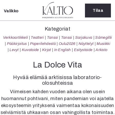
Tilaa
Valikko
Sulje
Kategoriat
Kategoriat
Verkkoartikkeli
Verkkoartikkeli
Teatteri
Tanssi
Tanssi
Sarjakuva
Sámegillii
Teatteri
Pääkirjoitus
Paperilehdestä
Oulu2026
Näyttelyt
Musiikki
Tanssi
Levyt
Kuvataide
Kirjat
In English
Esitystaide
Arkisto
Tanssi
Sarjakuva
La Dolce Vita
Sámegillii
Pääkirjoitus
Hyvää elämää arktisissa laboratorio-
Paperilehdestä
olosuhteissa
Oulu2026
Viimeisen kahden vuoden aikana olen usein
Näyttelyt
Musiikki
huomannut pohtivani, miten pandemian voi ajatella
Levyt
ekosysteemin yrityksenä vaimentaa kokonaisuuden
Kuvataide
selviämistä uhkaavan osan vahingollista toimintaa.