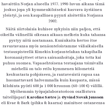
havaittiin Norjan alueella 1977. 1990-luvun aikana tämä
joskus jopa yli kymmenkiloiseksi kasvava äyriäinen
yleistyi, ja sen kaupallinen pyynti aloitettiin Norjassa
2002.
Näitä siirtolaisia kuhisee nykyisin niin paljon, että
oikeilla välineillä oikeaan aikaan melkein kuka tahansa
pystyy niitä nostamaan. Kuninkaita kertoo itse
ravustavansa myös nenäonteloistamme väliaikaisella
testauspisteellä Kimekin korjaustelakan takapihalla
koronanäytteet ottava sairaanhoitaja, joka totta kai
puhuu suomea. Vapaaehtoisena testaajana toimivalla
miehellä on talo reilu kymmenen kilometriä
keskustasta pohjoiseen, ja rantavesistä rapua saa
huomattavasti halvemmalla kuin kaupasta, missä
kilohinta pyörii 600 ja 1 000 kruunun (60–100 €) välillä.
Myöhemmin työpajalaboratorioon osallistuva
taiteilijapari
Karoline Sætre
ja
Øyvind Novak Jenssen
eli Kvae & Bark (pihka & kaarna) mainitsee ostaneensa