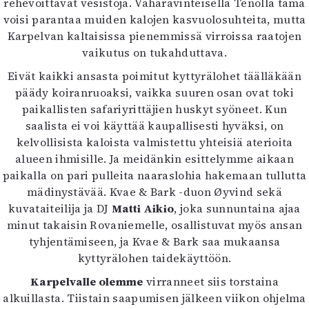
rehevöittävät vesistöjä. Vähäravinteisella Tenolla tämä
voisi parantaa muiden kalojen kasvuolosuhteita, mutta
Karpelvan kaltaisissa pienemmissä virroissa raatojen
vaikutus on tukahduttava.
Eivät kaikki ansasta poimitut kyttyrälohet täälläkään
päädy koiranruoaksi, vaikka suuren osan ovat toki
paikallisten safariyrittäjien huskyt syöneet. Kun
saalista ei voi käyttää kaupallisesti hyväksi, on
kelvollisista kaloista valmistettu yhteisiä aterioita
alueen ihmisille. Ja meidänkin esittelymme aikaan
paikalla on pari pulleita naaraslohia hakemaan tullutta
mädinystävää. Kvae & Bark -duon Øyvind sekä
kuvataiteilija ja DJ
Matti Aikio
, joka sunnuntaina ajaa
minut takaisin Rovaniemelle, osallistuvat myös ansan
tyhjentämiseen, ja Kvae & Bark saa mukaansa
kyttyrälohen taidekäyttöön.
Karpelvalle olemme
virranneet siis torstaina
alkuillasta. Tiistain saapumisen jälkeen viikon ohjelma