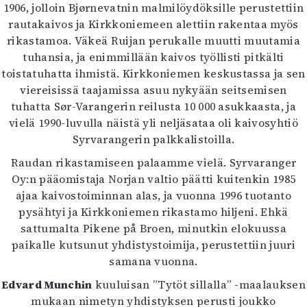
1906, jolloin Bjørnevatnin malmilöydöksille perustettiin
Mediatiedot
rautakaivos ja Kirkkoniemeen alettiin rakentaa myös
Kaltio ry
rikastamoa. Väkeä Ruijan perukalle muutti muutamia
tuhansia, ja enimmillään kaivos työllisti pitkälti
toistatuhatta ihmistä. Kirkkoniemen keskustassa ja sen
viereisissä taajamissa asuu nykyään seitsemisen
tuhatta Sør-Varangerin reilusta 10 000 asukkaasta, ja
vielä 1990-luvulla näistä yli neljäsataa oli kaivosyhtiö
Syrvarangerin palkkalistoilla.
Raudan rikastamiseen palaamme vielä. Syrvaranger
Oy:n pääomistaja Norjan valtio päätti kuitenkin 1985
ajaa kaivostoiminnan alas, ja vuonna 1996 tuotanto
pysähtyi ja Kirkkoniemen rikastamo hiljeni. Ehkä
sattumalta Pikene på Broen, minutkin elokuussa
paikalle kutsunut yhdistystoimija, perustettiin juuri
samana vuonna.
Edvard Munchin
kuuluisan ”Tytöt sillalla” -maalauksen
mukaan nimetyn yhdistyksen perusti joukko