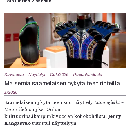
Lölä Florina Vlasenko
Kuvataide
Näyttelyt
Oulu2026
Paperilehdestä
Maisemia saamelaisen nykytaiteen rinteiltä
1/2026
Saamelaisen nykytaiteen suurnäyttely
Eanangiella –
Maan kieli
on yksi Oulun
kulttuuripääkaupunkivuoden kohokohdista.
Jenny
Kangasvuo
tutustui näyttelyyn.