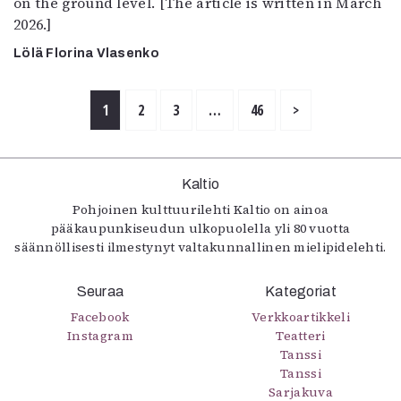
on the ground level. [The article is written in March
2026.]
Lölä Florina Vlasenko
1
2
3
…
46
>
Kaltio
Pohjoinen kulttuurilehti Kaltio on ainoa
pääkaupunkiseudun ulkopuolella yli 80 vuotta
säännöllisesti ilmestynyt valtakunnallinen mielipidelehti.
Seuraa
Kategoriat
Facebook
Verkkoartikkeli
Instagram
Teatteri
Tanssi
Tanssi
Sarjakuva