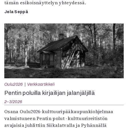
tämän esikoisnäyttelyn yhteydessä.
Jela Seppä
Oulu2026
Verkkoartikkeli
Pentin poluilla kirjailijan jalanjäljillä
2–3/2026
Osana Oulu2026-kulttuuripääkaupunkiohjelmaa
valmistuneen Pentin polut -kulttuurireitistön
avajaisia juhlittiin Siikalatvalla ja Pyhännällä