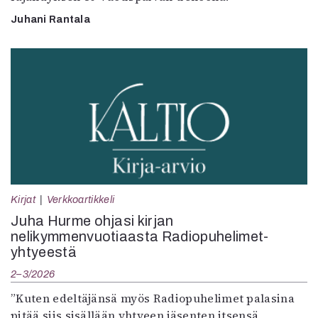
Juhani Rantala
Kirjat
Verkkoartikkeli
Juha Hurme ohjasi kirjan
nelikymmenvuotiaasta Radiopuhelimet-
yhtyeestä
2–3/2026
”Kuten edeltäjänsä myös Radiopuhelimet palasina
pitää siis sisällään yhtyeen jäsenten itsensä