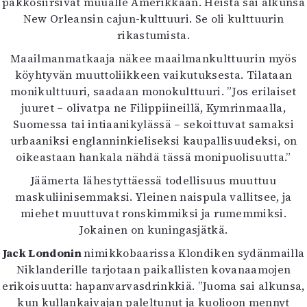
pakkosiirsivät muualle Amerikkaan. Heistä sai alkunsa
New Orleansin cajun-kulttuuri. Se oli kulttuurin
rikastumista.
Maailmanmatkaaja näkee maailmankulttuurin myös
köyhtyvän muuttoliikkeen vaikutuksesta. Tilataan
monikulttuuri, saadaan monokulttuuri. ”Jos erilaiset
juuret – olivatpa ne Filippiineillä, Kymrinmaalla,
Suomessa tai intiaanikylässä – sekoittuvat samaksi
urbaaniksi englanninkieliseksi kaupallisuudeksi, on
oikeastaan hankala nähdä tässä monipuolisuutta.”
Jäämerta lähestyttäessä todellisuus muuttuu
maskuliinisemmaksi. Yleinen naispula vallitsee, ja
miehet muuttuvat ronskimmiksi ja rumemmiksi.
Jokainen on kuningasjätkä.
Jack Londonin
nimikkobaarissa Klondiken sydänmailla
Niklanderille tarjotaan paikallisten kovanaamojen
erikoisuutta: hapanvarvasdrinkkiä. ”Juoma sai alkunsa,
kun kullankaivajan paleltunut ja kuolioon mennyt