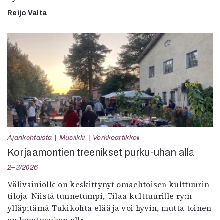
Reijo Valta
Ajankohtaista
Musiikki
Verkkoartikkeli
Korjaamontien treenikset purku-uhan alla
2–3/2026
Välivainiolle on keskittynyt omaehtoisen kulttuurin
tiloja. Niistä tunnetumpi, Tilaa kulttuurille ry:n
ylläpitämä Tukikohta elää ja voi hyvin, mutta toinen
on lopetusuhan alla.