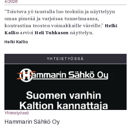
4/2026
”Toistuva yö taustalla luo teoksiin ja näyttelyyn
omaa pimeää ja varjoisaa tunnelmaansa,
kontrastina teosten voimakkaille väreille.”
Helki
Kallio
arvioi
Heli Tuhkasen
näyttelyn.
Helki Kallio
YHTEISTYÖSSÄ
Yhteistyössä
Hammarin Sähkö Oy