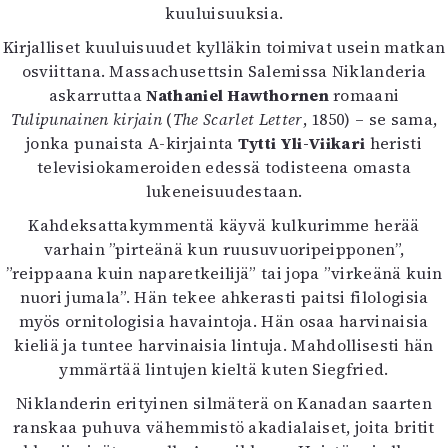
kuuluisuuksia.
Mediatiedot
Kaltio ry
Kirjalliset kuuluisuudet kylläkin toimivat usein matkan
osviittana. Massachusettsin Salemissa Niklanderia
askarruttaa
Nathaniel Hawthornen
romaani
Tulipunainen kirjain
(
The Scarlet Letter
, 1850) – se sama,
jonka punaista A-kirjainta
Tytti Yli-Viikari
heristi
televisiokameroiden edessä todisteena omasta
lukeneisuudestaan.
Kahdeksattakymmentä käyvä kulkurimme herää
varhain ”pirteänä kun ruusuvuoripeipponen”,
”reippaana kuin naparetkeilijä” tai jopa ”virkeänä kuin
nuori jumala”. Hän tekee ahkerasti paitsi filologisia
myös ornitologisia havaintoja. Hän osaa harvinaisia
kieliä ja tuntee harvinaisia lintuja. Mahdollisesti hän
ymmärtää lintujen kieltä kuten Siegfried.
Niklanderin erityinen silmäterä on Kanadan saarten
ranskaa puhuva vähemmistö akadialaiset, joita britit