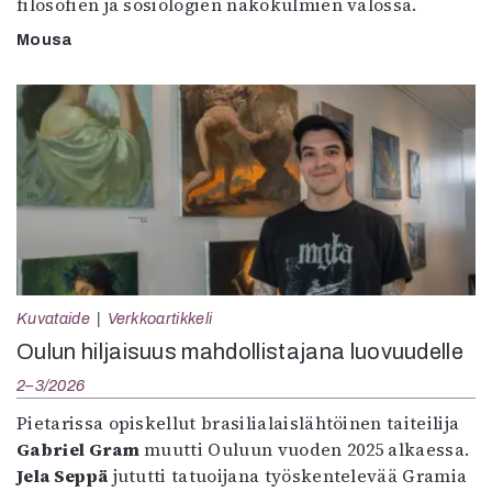
filosofien ja sosiologien näkökulmien valossa.
Mousa
Kuvataide
Verkkoartikkeli
Oulun hiljaisuus mahdollistajana luovuudelle
2–3/2026
Pietarissa opiskellut brasilialaislähtöinen taiteilija
Gabriel Gram
muutti Ouluun vuoden 2025 alkaessa.
Jela Seppä
jututti tatuoijana työskentelevää Gramia