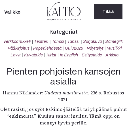
Tilaa
Valikko
Sulje
Kategoriat
Kategoriat
Verkkoartikkeli
Verkkoartikkeli
Teatteri
Tanssi
Tanssi
Sarjakuva
Sámegillii
Teatteri
Pääkirjoitus
Paperilehdestä
Oulu2026
Näyttelyt
Musiikki
Tanssi
Levyt
Kuvataide
Kirjat
In English
Esitystaide
Arkisto
Tanssi
Sarjakuva
Pienten pohjoisten kansojen
Sámegillii
asialla
Pääkirjoitus
Paperilehdestä
Hannu Niklander:
Uudesta maailmasta
. 236 s. Robustos
Oulu2026
2021.
Näyttelyt
Musiikki
Olet rasisti, jos syöt Eskimo-jäätelöä tai ylipäänsä puhut
Levyt
”eskimoista”. Kuuluu sanoa: inuiitit. Tämä oppi on
Kuvataide
mennyt hyvin perille.