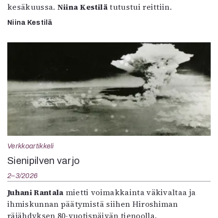
kesäkuussa.
Niina Kestilä
tutustui reittiin.
Niina Kestilä
Verkkoartikkeli
Sienipilven varjo
2–3/2026
Juhani Rantala
mietti voimakkainta väkivaltaa ja
ihmiskunnan päätymistä siihen Hiroshiman
räjähdyksen 80-vuotispäivän tienoolla.