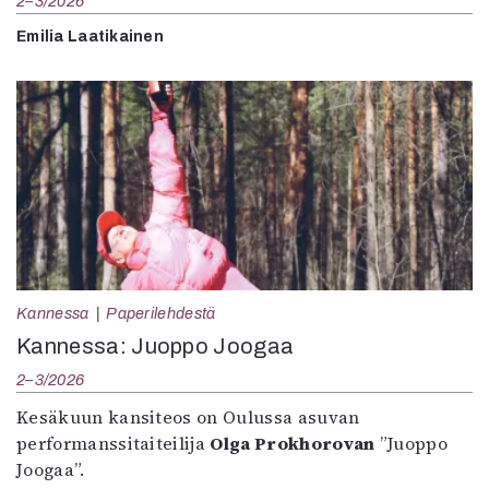
2–3/2026
Emilia Laatikainen
Kannessa
Paperilehdestä
Kannessa: Juoppo Joogaa
2–3/2026
Kesäkuun kansiteos on Oulussa asuvan
performanssitaiteilija
Olga Prokhorovan
”Juoppo
Joogaa”.