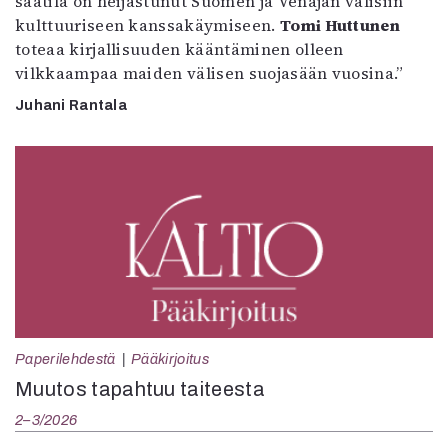
säätila on heijastunut Suomen ja Venäjän välisiin
kulttuuriseen kanssakäymiseen.
Tomi Huttunen
toteaa kirjallisuuden kääntäminen olleen
vilkkaampaa maiden välisen suojasään vuosina.”
Juhani Rantala
Paperilehdestä
Pääkirjoitus
Muutos tapahtuu taiteesta
2–3/2026