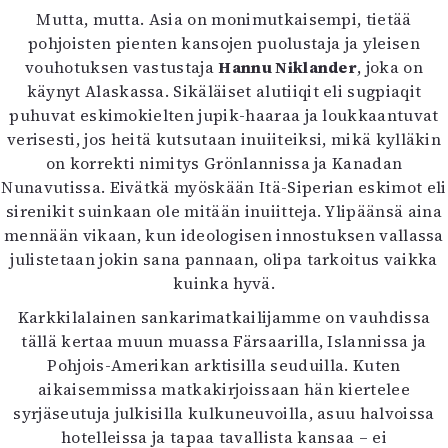
Kirjat
Mutta, mutta. Asia on monimutkaisempi, tietää
In English
pohjoisten pienten kansojen puolustaja ja yleisen
Esitystaide
vouhotuksen vastustaja
Hannu Niklander
, joka on
Arkisto
käynyt Alaskassa. Sikäläiset alutiiqit eli sugpiaqit
puhuvat eskimokielten jupik-haaraa ja loukkaantuvat
Lehdet
verisesti, jos heitä kutsutaan inuiiteiksi, mikä kylläkin
on korrekti nimitys Grönlannissa ja Kanadan
4/2026
Nunavutissa. Eivätkä myöskään Itä-Siperian eskimot eli
2–3/2026
sirenikit suinkaan ole mitään inuiitteja. Ylipäänsä aina
1/2026
mennään vikaan, kun ideologisen innostuksen vallassa
6/2025
julistetaan jokin sana pannaan, olipa tarkoitus vaikka
5/2025 saame
kuinka hyvä.
5/2025
Lehtiarkisto
Karkkilalainen sankarimatkailijamme on vauhdissa
tällä kertaa muun muassa Färsaarilla, Islannissa ja
Info
Pohjois-Amerikan arktisilla seuduilla. Kuten
aikaisemmissa matkakirjoissaan hän kiertelee
Tilaus ja irtonumerot
syrjäseutuja julkisilla kulkuneuvoilla, asuu halvoissa
Yhteistyössä
hotelleissa ja tapaa tavallista kansaa – ei
Toimitus