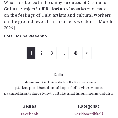
What lies beneath the shiny surfaces of Capital of
Culture project?
Lölä Florina Vlasenko
ruminates
on the feelings of Oulu artists and cultural workers
on the ground level. [The article is written in March
2026.]
Lölä Florina Vlasenko
1
2
3
…
46
>
Kaltio
Pohjoinen kulttuurilehti Kaltio on ainoa
pääkaupunkiseudun ulkopuolella yli 80 vuotta
säännöllisesti ilmestynyt valtakunnallinen mielipidelehti.
Seuraa
Kategoriat
Facebook
Verkkoartikkeli