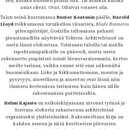
sen, kuinka asioiden pitäisi olla. Tai ainakin kuinka
Kirjat
asiat olivat. Ovat. Olisivat voineet olla.
In English
Esitystaide
Talon seinä kaatumassa
Buster Keatonin
päälle,
Harold
Arkisto
Lloyd
roikkumassa tornikellon viisarista,
Blade Runnerin
pilvenpiirtäjät, Godzilla tallomassa pahasti
pienoismallilta näyttävää Tokiota. Arkkitehtuuri on
Lehdet
usein läsnä elokuvissa. Toisinaan taloilla tai muilla
4/2026
tapahtumapaikoilla on päärooli, mutta usein
2–3/2026
rakennettu ympäristö toimii hienovaraisemmin, kertoo
1/2026
meille tarinaa, vaikka emme sitä ensi näkemältä
6/2025
huomaisikaan. Liike ja liikkumattomuus, muutos ja
5/2025 saame
pysyvyys, aineellinen ja aineeton ovat läsnä niin
5/2025
ihmisen kertomissa tarinoissa kuin hänen niille
Lehtiarkisto
rakentamissa puitteissakin.
Helmi Kajaste
on esikoiskirjassaan nivonut työnsä ja
Info
huvinsa elokuvia rakastavana arkkitehtinä
Tilaus ja irtonumerot
orgaaniseksi yhdistelmäksi. Rakenteeltaan kirja on
Yhteistyössä
kahden esseen ja niitä kuvittavien piirrosten
Toimitus