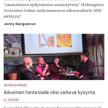
”saamelaisen nykytaiteen suurnäyttely” Helsingissä
vertautuu Oulun taidemuseossa alkuvuodesta 2026
nähtyyn?
Jenny Kangasvuo
Verkkoartikkeli
Aikuisten fantasialle olisi valtava kysyntä
2–3/2026