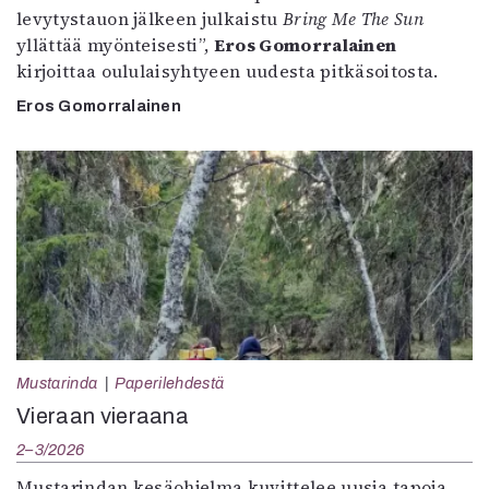
levytystauon jälkeen julkaistu
Bring Me The Sun
yllättää myönteisesti”,
Eros Gomorralainen
kirjoittaa oululaisyhtyeen uudesta pitkäsoitosta.
Eros Gomorralainen
Mustarinda
Paperilehdestä
Vieraan vieraana
2–3/2026
Mustarindan kesäohjelma kuvittelee uusia tapoja