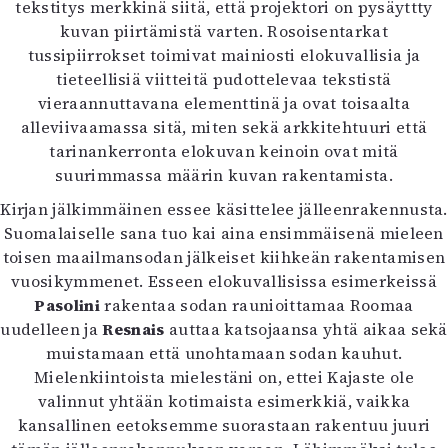
tekstitys merkkinä siitä, että projektori on pysäyttty
kuvan piirtämistä varten. Rosoisentarkat
tussipiirrokset toimivat mainiosti elokuvallisia ja
tieteellisiä viitteitä pudottelevaa tekstistä
vieraannuttavana elementtinä ja ovat toisaalta
alleviivaamassa sitä, miten sekä arkkitehtuuri että
tarinankerronta elokuvan keinoin ovat mitä
suurimmassa määrin kuvan rakentamista.
Kirjan jälkimmäinen essee käsittelee jälleenrakennusta.
Suomalaiselle sana tuo kai aina ensimmäisenä mieleen
toisen maailmansodan jälkeiset kiihkeän rakentamisen
vuosikymmenet. Esseen elokuvallisissa esimerkeissä
Pasolini
rakentaa sodan raunioittamaa Roomaa
uudelleen ja
Resnais
auttaa katsojaansa yhtä aikaa sekä
muistamaan että unohtamaan sodan kauhut.
Mielenkiintoista mielestäni on, ettei Kajaste ole
valinnut yhtään kotimaista esimerkkiä, vaikka
kansallinen eetoksemme suorastaan rakentuu juuri