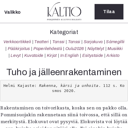
Tilaa
Valikko
Sulje
Kategoriat
Kategoriat
Verkkoartikkeli
Verkkoartikkeli
Teatteri
Tanssi
Tanssi
Sarjakuva
Sámegillii
Teatteri
Pääkirjoitus
Paperilehdestä
Oulu2026
Näyttelyt
Musiikki
Tanssi
Levyt
Kuvataide
Kirjat
In English
Esitystaide
Arkisto
Tanssi
Sarjakuva
Tuho ja jälleenrakentaminen
Sámegillii
Pääkirjoitus
Helmi Kajaste: 
Rakenna, kärsi ja unhoita
. 112 s. Ko
Paperilehdestä
smos 2020.

Oulu2026
Näyttelyt
Rakentaminen on toivorikasta, koska sen on pakko olla.
Musiikki
Pommisuojakin rakennetaan siinä toivossa, että sillä on
Levyt
merkitystä. Elokuvat ovat pysyviä. Elokuvista voi löytää
Kuvataide