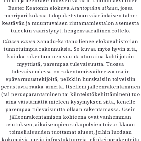
tämän jälleenrakennuksen varaan. Lähimmäksi tulee
Buster Keatonin elokuva
Asuntopulan aikaan
, jossa
nuoripari kokoaa talopaketistaan vääränlaisen talon:
kestävän ja muuntuvaisen rintamamiestalon asemesta
tuleekin vääristynyt, hengenvaarallinen röttelö.
Citizen Kanen
Xanadu-kartano lienee elokuvahistorian
tunnetuimpia rakennuksia. Se kuvaa myös hyvin sitä,
kuinka rakentaminen suuntautuu aina kohti jotain
myyttistä, parempaa tulevaisuutta. Tuossa
tulevaisuudessa on rakentamisvaiheessa usein
epävarmuustekijöitä, pelkkiin hurskaisiin toiveisiin
perustuvia raaka-aineita. Itselleni jälleenrakentaminen
(tai perusparantaminen tai kiinteistökehittäminen) tuo
aina väistämättä mieleen kysymyksen siitä, kenelle
parempaa tulevaisuutta ollaan rakentamassa. Usein
jälleenrakentamisen kohteena ovat vanhemman
asutuksen, aikaisempien sukupolvien toivorikkaan
toimeliaisuuden tuottamat alueet, joihin luodaan
kokonaisia uusia infrastuktuureja, elinkeinorakenteita