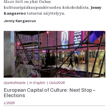
Maan kieli
on yksi Oulun
kulttuuripääkaupunkivuoden kohokohdista.
Jenny
Kangasvuo
tutustui näyttelyyn.
Jenny Kangasvuo
Ajankohtaista
In English
Oulu2026
European Capital of Culture: Next Stop –
Elections
1/2026