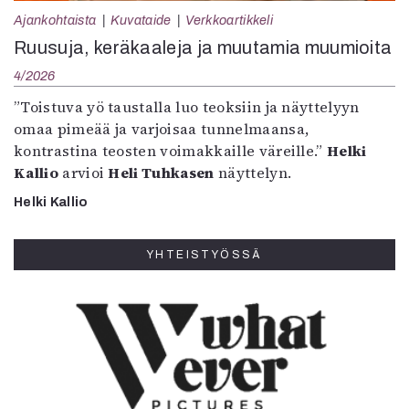
Ajankohtaista
Kuvataide
Verkkoartikkeli
Ruusuja, keräkaaleja ja muutamia muumioita
4/2026
”Toistuva yö taustalla luo teoksiin ja näyttelyyn
omaa pimeää ja varjoisaa tunnelmaansa,
kontrastina teosten voimakkaille väreille.”
Helki
Kallio
arvioi
Heli Tuhkasen
näyttelyn.
Helki Kallio
YHTEISTYÖSSÄ