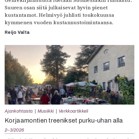
Genrekirjallisuutta luetaan Suomessakin runsaasti.
Suuren osan siitä julkaisevat hyvin pienet
kustantamot. Helmivyö juhlisti toukokuussa
kymmenen vuoden kustannustoimintaansa.
Reijo Valta
Ajankohtaista
Musiikki
Verkkoartikkeli
Korjaamontien treenikset purku-uhan alla
2–3/2026