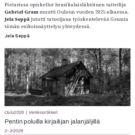
Pietarissa opiskellut brasilialaislähtöinen taiteilija
Gabriel Gram
muutti Ouluun vuoden 2025 alkaessa.
Jela Seppä
jututti tatuoijana työskentelevää Gramia
tämän esikoisnäyttelyn yhteydessä.
Jela Seppä
Oulu2026
Verkkoartikkeli
Pentin poluilla kirjailijan jalanjäljillä
2–3/2026