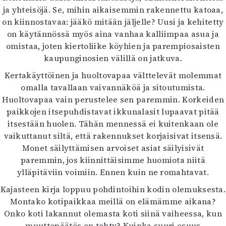
ja yhteisöjä. Se, mihin aikaisemmin rakennettu katoaa,
on kiinnostavaa: jääkö mitään jäljelle? Uusi ja kehitetty
on käytännössä myös aina vanhaa kalliimpaa asua ja
omistaa, joten kiertoliike köyhien ja parempiosaisten
kaupunginosien välillä on jatkuva.
Kertakäyttöinen ja huoltovapaa välttelevät molemmat
omalla tavallaan vaivannäköä ja sitoutumista.
Huoltovapaa vain perustelee sen paremmin. Korkeiden
paikkojen itsepuhdistavat ikkunalasit lupaavat pitää
itsestään huolen. Tähän mennessä ei kuitenkaan ole
vaikuttanut siltä, että rakennukset korjaisivat itsensä.
Monet säilyttämisen arvoiset asiat säilyisivät
paremmin, jos kiinnittäisimme huomiota niitä
ylläpitäviin voimiin. Ennen kuin ne romahtavat.
Kajasteen kirja loppuu pohdintoihin kodin olemuksesta.
Montako kotipaikkaa meillä on elämämme aikana?
Onko koti lakannut olemasta koti siinä vaiheessa, kun
muuttopäätös on tehty? Kuinka suuri osuus