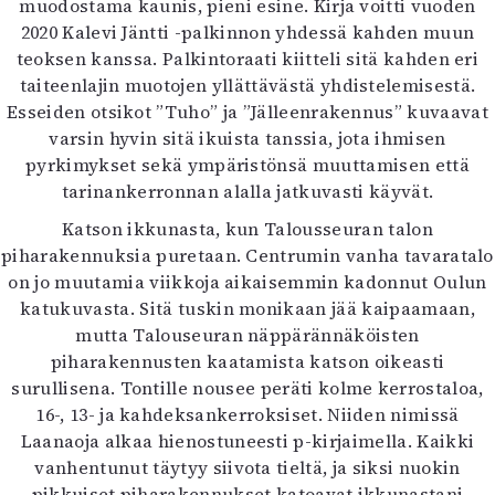
muodostama kaunis, pieni esine. Kirja voitti vuoden
Mediatiedot
2020 Kalevi Jäntti -palkinnon yhdessä kahden muun
Kaltio ry
teoksen kanssa. Palkintoraati kiitteli sitä kahden eri
taiteenlajin muotojen yllättävästä yhdistelemisestä.
Esseiden otsikot ”Tuho” ja ”Jälleenrakennus” kuvaavat
varsin hyvin sitä ikuista tanssia, jota ihmisen
pyrkimykset sekä ympäristönsä muuttamisen että
tarinankerronnan alalla jatkuvasti käyvät.
Katson ikkunasta, kun Talousseuran talon
piharakennuksia puretaan. Centrumin vanha tavaratalo
on jo muutamia viikkoja aikaisemmin kadonnut Oulun
katukuvasta. Sitä tuskin monikaan jää kaipaamaan,
mutta Talouseuran näppärännäköisten
piharakennusten kaatamista katson oikeasti
surullisena. Tontille nousee peräti kolme kerrostaloa,
16-, 13- ja kahdeksankerroksiset. Niiden nimissä
Laanaoja alkaa hienostuneesti p-kirjaimella. Kaikki
vanhentunut täytyy siivota tieltä, ja siksi nuokin
pikkuiset piharakennukset katoavat ikkunastani