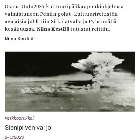
Osana Oulu2026-kulttuuripääkaupunkiohjelmaa
valmistuneen Pentin polut -kulttuurireitistön
avajaisia juhlittiin Siikalatvalla ja Pyhännällä
kesäkuussa.
Niina Kestilä
tutustui reittiin.
Niina Kestilä
Verkkoartikkeli
Sienipilven varjo
2–3/2026