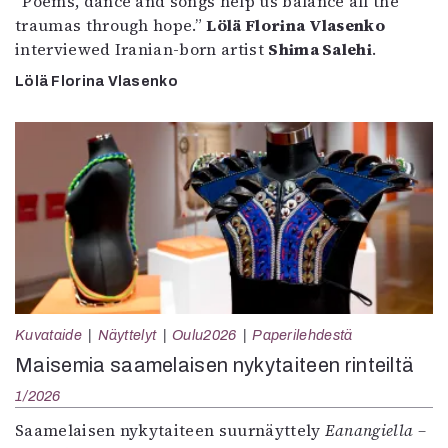
”Poems, dance and songs help us balance all the
traumas through hope.”
Lölä Florina Vlasenko
interviewed Iranian-born artist
Shima Salehi
.
Lölä Florina Vlasenko
Kuvataide
Näyttelyt
Oulu2026
Paperilehdestä
Maisemia saamelaisen nykytaiteen rinteiltä
1/2026
Saamelaisen nykytaiteen suurnäyttely
Eanangiella –