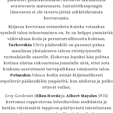
avautuvasta maisemasta. Insinöörikaupungin
ilmeeseen ei ole tavattu jättää arkkitehtonisia
kerrostumia.
Kirjassa kerrotaan esimerkein kuinka voimakas
symboli talon tuhoutuminen on. Se on helppo ymmärtää
väkivaltana kotia ja perusturvallisuutta kohtaan.
Tarkovskin
Uhrin
päähenkilö on paennut pahaa
maailmaa yksinäiseen taloon eristäytyneelle
ruotsalaiselle saarelle. Elokuvan lopuksi hän polttaa
kotinsa uhrina rukoustensa jumalalle siitä, ettei sota
koskaan saavuttanut turvapaikkana toiminutta taloa.
Polanskin
Inhossa
kodin seinät kirjaimellisesti
repeilevät päähenkilön ympäriltä, kun ahdistus ja pelko
ottavat vallan.
Grey Gardensin
(
Ellen Hovde
ja
Albert Maysles
1975)
kertomus rappeutuvan loistohuvilan asukkaista ja
heidän väistämättä tappioon päättyvästä taistelustaan