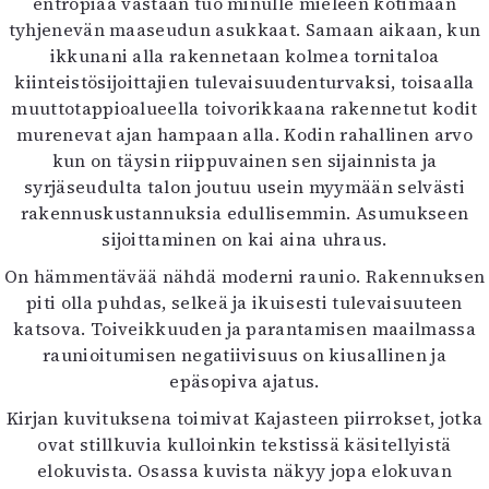
entropiaa vastaan tuo minulle mieleen kotimaan
tyhjenevän maaseudun asukkaat. Samaan aikaan, kun
ikkunani alla rakennetaan kolmea tornitaloa
kiinteistösijoittajien tulevaisuudenturvaksi, toisaalla
muuttotappioalueella toivorikkaana rakennetut kodit
murenevat ajan hampaan alla. Kodin rahallinen arvo
kun on täysin riippuvainen sen sijainnista ja
syrjäseudulta talon joutuu usein myymään selvästi
rakennuskustannuksia edullisemmin. Asumukseen
sijoittaminen on kai aina uhraus.
On hämmentävää nähdä moderni raunio. Rakennuksen
piti olla puhdas, selkeä ja ikuisesti tulevaisuuteen
katsova. Toiveikkuuden ja parantamisen maailmassa
raunioitumisen negatiivisuus on kiusallinen ja
epäsopiva ajatus.
Kirjan kuvituksena toimivat Kajasteen piirrokset, jotka
ovat stillkuvia kulloinkin tekstissä käsitellyistä
elokuvista. Osassa kuvista näkyy jopa elokuvan