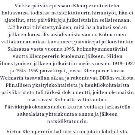
Vaikka päiväkirjoissaan Klemperer toistelee
haluavansa todistaa natsidiktatuurin hirmutyöt, hän ei
ajatellut, että päiväkirjoja julkaistaisiin sellaisenaan.
LTI
kertoi tiivistettynä sen, mitä hän halusi sodan
jälkeen kansallissosialismista sanoa. Kolmannen
valtakunnan aikaa kuvanneet päiväkirjat julkaistiinkin
Saksassa vasta vuonna 1995, kolmekymmentäviisi
vuotta Klempererin kuoleman jälkeen. Niiden
ilmestymisen jälkeen julkaistiin myös vuosien 1919–1932
ja 1945–1959 päiväkirjat, joissa Klemperer kuvaa
Weimarin tasavallan aikaa ja rakentuvaa DDR:n valtiota.
Piinallisen yksityiskohtaisista ja henkilökohtaisista
päiväkirjoista tuli tärkeä dokumentti, joiden olennaisin
osa kuvasi Kolmatta valtakuntaa.
Päiväkirjakokonaisuuden kautta voidaan tarkastella
saksalaista yhteiskuntaa ennen ja jälkeen
natsidiktatuurin.
Victor Klempererin hahmossa on jotain lohdullista.