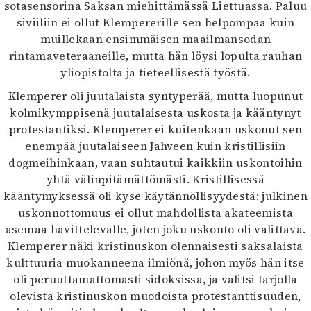
sotasensorina Saksan miehittämässä Liettuassa. Paluu
siviiliin ei ollut Klempererille sen helpompaa kuin
muillekaan ensimmäisen maailmansodan
rintamaveteraaneille, mutta hän löysi lopulta rauhan
yliopistolta ja tieteellisestä työstä.
Klemperer oli juutalaista syntyperää, mutta luopunut
kolmikymppisenä juutalaisesta uskosta ja kääntynyt
protestantiksi. Klemperer ei kuitenkaan uskonut sen
enempää juutalaiseen Jahveen kuin kristillisiin
dogmeihinkaan, vaan suhtautui kaikkiin uskontoihin
yhtä välinpitämättömästi. Kristillisessä
kääntymyksessä oli kyse käytännöllisyydestä: julkinen
uskonnottomuus ei ollut mahdollista akateemista
asemaa havittelevalle, joten joku uskonto oli valittava.
Klemperer näki kristinuskon olennaisesti saksalaista
kulttuuria muokanneena ilmiönä, johon myös hän itse
oli peruuttamattomasti sidoksissa, ja valitsi tarjolla
olevista kristinuskon muodoista protestanttisuuden,