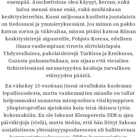
enempää. Auschwitzissa olen käynyt, kerran, enkä
halua mennä sinne enää, enkä muihinkaan
keskitysleireihin. Kuusi miljoonaa kuollutta juutalaista
on tiedossani ja ymmärryksessäni. Jos minun on pakko
katsoa sortoa ja väkivaltaa, minun pitäisi katsoa Kiinan
keskitysleirejä uiguureille, Pohjois-Koreaa, edelleen
ilman vanhempiaan viruvia siirtolaislapsia
Yhdysvalloissa, pakolaisleirejä Turkissa ja Kreikassa,
Gazasta puhumattakaan, sen sijaan että vierailen
tirkistelemässä menneisyyden kauhuja turvallisen
etäisyyden päästä.
En väheksy 13-vuotiaan itseni oivalluksia kuoleman
lopullisuudesta, mutta vanhemmiten minulle on tullut
helpommaksi samastua miespuolisen viisikymppisen
yliopistoproffan ajatuksiin kuin teini-ikäisen tytön
kokemuksiin. En ole lukenut Klempererin DDR:n ajan
päiväkirjoja (vielä), mutta tiedän, että hän liittyi Saksan
sosialistiseen yhtenäisyyspuolueeseen eli hallitsevaan