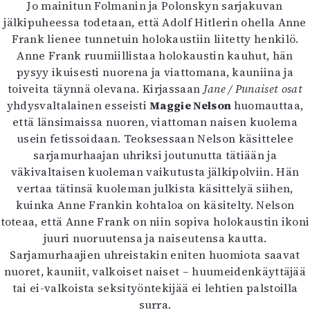
Jo mainitun Folmanin ja Polonskyn sarjakuvan
jälkipuheessa todetaan, että Adolf Hitlerin ohella Anne
Frank lienee tunnetuin holokaustiin liitetty henkilö.
Anne Frank ruumiillistaa holokaustin kauhut, hän
pysyy ikuisesti nuorena ja viattomana, kauniina ja
toiveita täynnä olevana. Kirjassaan
Jane / Punaiset osat
yhdysvaltalainen esseisti
Maggie Nelson
huomauttaa,
että länsimaissa nuoren, viattoman naisen kuolema
usein fetissoidaan. Teoksessaan Nelson käsittelee
sarjamurhaajan uhriksi joutunutta tätiään ja
väkivaltaisen kuoleman vaikutusta jälkipolviin. Hän
vertaa tätinsä kuoleman julkista käsittelyä siihen,
kuinka Anne Frankin kohtaloa on käsitelty. Nelson
toteaa, että Anne Frank on niin sopiva holokaustin ikoni
juuri nuoruutensa ja naiseutensa kautta.
Sarjamurhaajien uhreistakin eniten huomiota saavat
nuoret, kauniit, valkoiset naiset – huumeidenkäyttäjää
tai ei-valkoista seksityöntekijää ei lehtien palstoilla
surra.