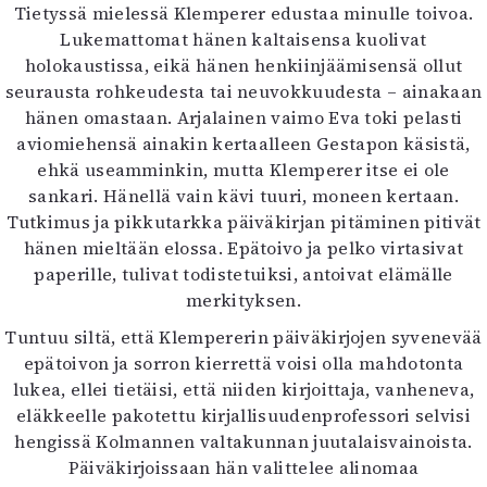
Tietyssä mielessä Klemperer edustaa minulle toivoa.
Lukemattomat hänen kaltaisensa kuolivat
holokaustissa, eikä hänen henkiinjäämisensä ollut
seurausta rohkeudesta tai neuvokkuudesta – ainakaan
hänen omastaan. Arjalainen vaimo Eva toki pelasti
aviomiehensä ainakin kertaalleen Gestapon käsistä,
ehkä useamminkin, mutta Klemperer itse ei ole
sankari. Hänellä vain kävi tuuri, moneen kertaan.
Tutkimus ja pikkutarkka päiväkirjan pitäminen pitivät
hänen mieltään elossa. Epätoivo ja pelko virtasivat
paperille, tulivat todistetuiksi, antoivat elämälle
merkityksen.
Tuntuu siltä, että Klempererin päiväkirjojen syvenevää
epätoivon ja sorron kierrettä voisi olla mahdotonta
lukea, ellei tietäisi, että niiden kirjoittaja, vanheneva,
eläkkeelle pakotettu kirjallisuudenprofessori selvisi
hengissä Kolmannen valtakunnan juutalaisvainoista.
Päiväkirjoissaan hän valittelee alinomaa