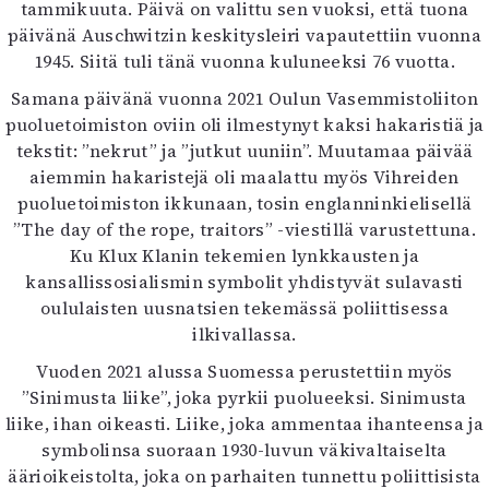
tammikuuta. Päivä on valittu sen vuoksi, että tuona
päivänä Auschwitzin keskitysleiri vapautettiin vuonna
1945. Siitä tuli tänä vuonna kuluneeksi 76 vuotta.
Samana päivänä vuonna 2021 Oulun Vasemmistoliiton
puoluetoimiston oviin oli ilmestynyt kaksi hakaristiä ja
tekstit: ”nekrut” ja ”jutkut uuniin”. Muutamaa päivää
aiemmin hakaristejä oli maalattu myös Vihreiden
puoluetoimiston ikkunaan, tosin englanninkielisellä
”The day of the rope, traitors” -viestillä varustettuna.
Ku Klux Klanin tekemien lynkkausten ja
kansallissosialismin symbolit yhdistyvät sulavasti
oululaisten uusnatsien tekemässä poliittisessa
ilkivallassa.
Vuoden 2021 alussa Suomessa perustettiin myös
”Sinimusta liike”, joka pyrkii puolueeksi. Sinimusta
liike, ihan oikeasti. Liike, joka ammentaa ihanteensa ja
symbolinsa suoraan 1930-luvun väkivaltaiselta
äärioikeistolta, joka on parhaiten tunnettu poliittisista