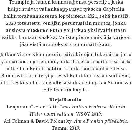
Trumpin ja hänen kannattajiensa perseilyt, jotka
huipentuivat vallankaappausyritykseen Capitolin
hallintorakennuksessa loppiaisena 2021, sekä kesällä
2020 toteutettu Venäjän perustuslain muutos, jonka
ansiosta
Vladimir Putin
voi jatkaa yksinvaltiuttaan
vaikka hautaan saakka. Muista pienemmistä ja varjoon
jääneistä muutoksista puhumattakaan.
Jatkan Victor Klempererin päiväkirjojen lukemista, jotta
ymmärtäisin paremmin, mitä ihmettä maailmassa tällä
hetkellä oikein tapahtuu ja mitä saattaa olla edessä.
Sinimustat fiilistelyt ja svastikat ikkunoissa osoittavat,
että keskustelua kansallissosialismista pitää Suomessa
edelleenkin käydä.
Kirjallisuutta:
Benjamin Carter Hett:
Demokratian kuolema. Kuinka
Hitler nousi valtaan
. WSOY 2019.
Ari Folman & David Polonsky:
Anne Frankin päiväkirja
.
Tammi 2019.