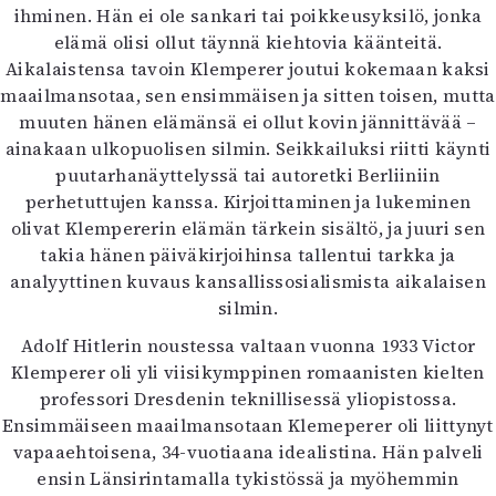
ihminen. Hän ei ole sankari tai poikkeusyksilö, jonka
elämä olisi ollut täynnä kiehtovia käänteitä.
Aikalaistensa tavoin Klemperer joutui kokemaan kaksi
maailmansotaa, sen ensimmäisen ja sitten toisen, mutta
muuten hänen elämänsä ei ollut kovin jännittävää –
ainakaan ulkopuolisen silmin. Seikkailuksi riitti käynti
puutarhanäyttelyssä tai autoretki Berliiniin
perhetuttujen kanssa. Kirjoittaminen ja lukeminen
olivat Klempererin elämän tärkein sisältö, ja juuri sen
takia hänen päiväkirjoihinsa tallentui tarkka ja
analyyttinen kuvaus kansallissosialismista aikalaisen
silmin.
Adolf Hitlerin noustessa valtaan vuonna 1933 Victor
Klemperer oli yli viisikymppinen romaanisten kielten
professori Dresdenin teknillisessä yliopistossa.
Ensimmäiseen maailmansotaan Klemeperer oli liittynyt
vapaaehtoisena, 34-vuotiaana idealistina. Hän palveli
ensin Länsirintamalla tykistössä ja myöhemmin