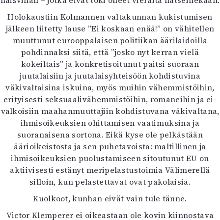
naisvihan – jotka eivät toki olleet vieraita natseillekaan.
Holokaustiin Kolmannen valtakunnan kukistumisen
jälkeen liitetty lause ”Ei koskaan enää!” on vähitellen
muuttunut eurooppalaisen politiikan äärilaidoilla
pohdinnaksi siitä, että ”josko nyt kerran vielä
kokeiltais” ja konkretisoitunut paitsi suoraan
juutalaisiin ja juutalaisyhteisöön kohdistuvina
väkivaltaisina iskuina, myös muihin vähemmistöihin,
erityisesti seksuaalivähemmistöihin, romaneihin ja ei-
valkoisiin maahanmuuttajiin kohdistuvana väkivaltana,
ihmisoikeuksien ohittamisen vaatimuksina ja
suoranaisena sortona. Eikä kyse ole pelkästään
äärioikeistosta ja sen puhetavoista: maltillinen ja
ihmisoikeuksien puolustamiseen sitoutunut EU on
aktiivisesti estänyt meripelastustoimia Välimerellä
silloin, kun pelastettavat ovat pakolaisia.
Kuolkoot, kunhan eivät vain tule tänne.
Victor Klemperer ei oikeastaan ole kovin kiinnostava