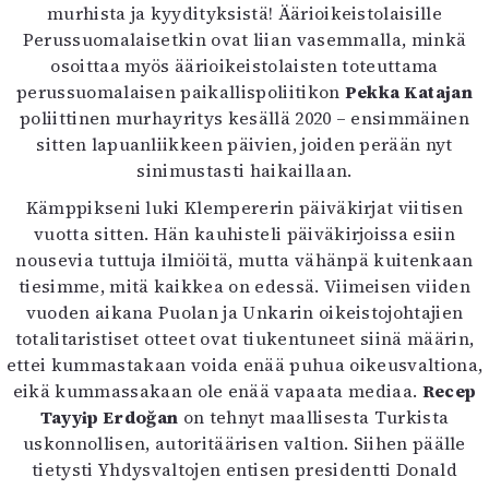
murhista ja kyydityksistä! Äärioikeistolaisille
Perussuomalaisetkin ovat liian vasemmalla, minkä
osoittaa myös äärioikeistolaisten toteuttama
perussuomalaisen paikallispoliitikon
Pekka Katajan
poliittinen murhayritys kesällä 2020 – ensimmäinen
sitten lapuanliikkeen päivien, joiden perään nyt
sinimustasti haikaillaan.
Kämppikseni luki Klempererin päiväkirjat viitisen
vuotta sitten. Hän kauhisteli päiväkirjoissa esiin
nousevia tuttuja ilmiöitä, mutta vähänpä kuitenkaan
tiesimme, mitä kaikkea on edessä. Viimeisen viiden
vuoden aikana Puolan ja Unkarin oikeistojohtajien
totalitaristiset otteet ovat tiukentuneet siinä määrin,
ettei kummastakaan voida enää puhua oikeusvaltiona,
eikä kummassakaan ole enää vapaata mediaa.
Recep
Tayyip Erdoğan
on tehnyt maallisesta Turkista
uskonnollisen, autoritäärisen valtion. Siihen päälle
tietysti Yhdysvaltojen entisen presidentti Donald