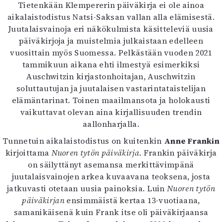
Tietenkään Klempererin päiväkirja ei ole ainoa
aikalaistodistus Natsi-Saksan vallan alla elämisestä.
Juutalaisvainoja eri näkökulmista käsitteleviä uusia
päiväkirjoja ja muistelmia julkaistaan edelleen
vuosittain myös Suomessa. Pelkästään vuoden 2021
tammikuun aikana ehti ilmestyä esimerkiksi
Auschwitzin kirjastonhoitajan, Auschwitzin
soluttautujan ja juutalaisen vastarintataistelijan
elämäntarinat. Toinen maailmansota ja holokausti
vaikuttavat olevan aina kirjallisuuden trendin
aallonharjalla.
Tunnetuin aikalaistodistus on kuitenkin
Anne Frankin
kirjoittama
Nuoren tytön päiväkirja
. Frankin päiväkirja
on säilyttänyt asemansa merkittävimpänä
juutalaisvainojen arkea kuvaavana teoksena, josta
jatkuvasti otetaan uusia painoksia. Luin
Nuoren tytön
päiväkirjan
ensimmäistä kertaa 13-vuotiaana,
samanikäisenä kuin Frank itse oli päiväkirjaansa