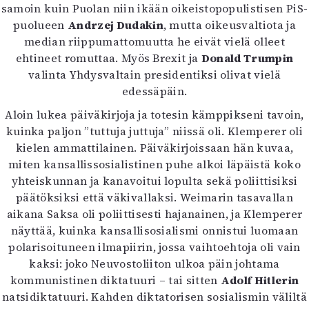
samoin kuin Puolan niin ikään oikeistopopulistisen PiS-
Mediatiedot
puolueen
Andrzej Dudakin
, mutta oikeusvaltiota ja
Kaltio ry
median riippumattomuutta he eivät vielä olleet
ehtineet romuttaa. Myös Brexit ja
Donald Trumpin
valinta Yhdysvaltain presidentiksi olivat vielä
edessäpäin.
Aloin lukea päiväkirjoja ja totesin kämppikseni tavoin,
kuinka paljon ”tuttuja juttuja” niissä oli. Klemperer oli
kielen ammattilainen. Päiväkirjoissaan hän kuvaa,
miten kansallissosialistinen puhe alkoi läpäistä koko
yhteiskunnan ja kanavoitui lopulta sekä poliittisiksi
päätöksiksi että väkivallaksi. Weimarin tasavallan
aikana Saksa oli poliittisesti hajanainen, ja Klemperer
näyttää, kuinka kansallisosialismi onnistui luomaan
polarisoituneen ilmapiirin, jossa vaihtoehtoja oli vain
kaksi: joko Neuvostoliiton ulkoa päin johtama
kommunistinen diktatuuri – tai sitten
Adolf Hitlerin
natsidiktatuuri. Kahden diktatorisen sosialismin väliltä