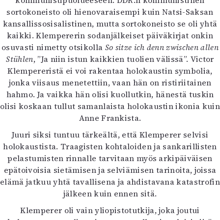
kommunistipuolueeseen. DDR:n kommunistinen
sortokoneisto oli hienovaraisempi kuin Natsi-Saksan
kansallissosisalistinen, mutta sortokoneisto se oli yhtä
kaikki. Klempererin sodanjälkeiset päiväkirjat onkin
osuvasti nimetty otsikolla
So sitze ich denn zwischen allen
Stühlen
, ”Ja niin istun kaikkien tuolien välissä”. Victor
Klempereristä ei voi rakentaa holokaustin symbolia,
jonka viisaus menetettiin, vaan hän on ristiriitainen
hahmo. Ja vaikka hän olisi kuollutkin, hänestä tuskin
olisi koskaan tullut samanlaista holokaustin ikonia kuin
Anne Frankista.
Juuri siksi tuntuu tärkeältä, että Klemperer selvisi
holokaustista. Traagisten kohtaloiden ja sankarillisten
pelastumisten rinnalle tarvitaan myös arkipäiväisen
epätoivoisia sietämisen ja selviämisen tarinoita, joissa
elämä jatkuu yhtä tavallisena ja ahdistavana katastrofin
jälkeen kuin ennen sitä.
Klemperer oli vain yliopistotutkija, joka joutui