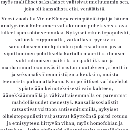
myös maltilliset saksalaiset valitsivat mieluummin sen,
joka oli kansallista eikä venäläistä.
Vuosi vuodelta Victor Klempererin päiväkirjat ja hänen
analyysinsä Kolmannen valtakunnan puhetavoista ovat
tulleet ajankohtaisemmiksi. Nykyiset oikeistopopulistit,
valtiosta riippumatta, vaikuttavat pyrkivän
samanlaiseen mielipiteiden polarisaatioon, jossa
sijoittuminen poliittisella kartalla määrittää ihmisen
suhtautumisen paitsi talouspolitiikkaan ja
maahanmuuttoon myös ilmastonmuutokseen, aborttiin
ja seksuaalivähemmistöjen oikeuksiin, muista
teemoista puhumattakaan. Kun poliittiset vaihtoehdot
typistetään keinotekoisesti vain kahteen,
äänekkäämmällä ja väkivaltaisemmalla on paremmat
mahdollisuudet menestyä. Kansallissosialistit
ratsastivat voittoon antisemitismillä, nykyiset
oikeistopopulistit valjastavat käyttöönsä paitsi rotuun
ja etnisyyteen liittyvän vihan, myös homofobian ja