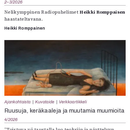
2–3/2026
Nelikymppinen Radiopuhelimet
Heikki Romppaisen
haastateltavana.
Heikki Romppainen
Ajankohtaista
Kuvataide
Verkkoartikkeli
Ruusuja, keräkaaleja ja muutamia muumioita
4/2026
”Toistuva yö taustalla luo teoksiin ja näyttelyyn