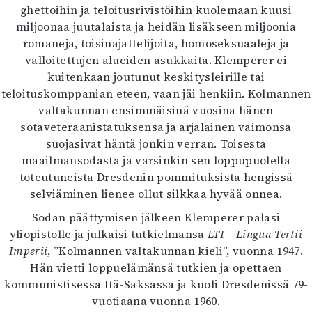
ghettoihin ja teloitusrivistöihin kuolemaan kuusi
miljoonaa juutalaista ja heidän lisäkseen miljoonia
romaneja, toisinajattelijoita, homoseksuaaleja ja
valloitettujen alueiden asukkaita. Klemperer ei
kuitenkaan joutunut keskitysleirille tai
teloituskomppanian eteen, vaan jäi henkiin. Kolmannen
valtakunnan ensimmäisinä vuosina hänen
sotaveteraanistatuksensa ja arjalainen vaimonsa
suojasivat häntä jonkin verran. Toisesta
maailmansodasta ja varsinkin sen loppupuolella
toteutuneista Dresdenin pommituksista hengissä
selviäminen lienee ollut silkkaa hyvää onnea.
Sodan päättymisen jälkeen Klemperer palasi
yliopistolle ja julkaisi tutkielmansa
LTI – Lingua Tertii
Imperii
, ”Kolmannen valtakunnan kieli”, vuonna 1947.
Hän vietti loppuelämänsä tutkien ja opettaen
kommunistisessa Itä-Saksassa ja kuoli Dresdenissä 79-
vuotiaana vuonna 1960.