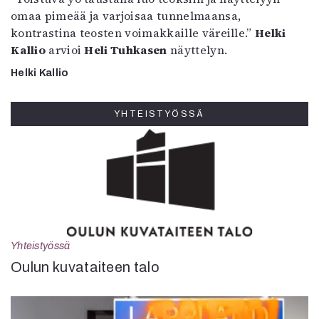
omaa pimeää ja varjoisaa tunnelmaansa,
kontrastina teosten voimakkaille väreille.”
Helki
Kallio
arvioi
Heli Tuhkasen
näyttelyn.
Helki Kallio
YHTEISTYÖSSÄ
Yhteistyössä
Oulun kuvataiteen talo