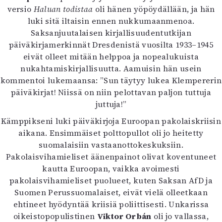
Kirjat
versio
Haluan todistaa
oli hänen yöpöydällään, ja hän
In English
luki sitä iltaisin ennen nukkumaanmenoa.
Esitystaide
Saksanjuutalaisen kirjallisuudentutkijan
Arkisto
päiväkirjamerkinnät Dresdenistä vuosilta 1933–1945
eivät olleet mitään helppoa ja nopealukuista
Lehdet
nukahtamiskirjallisuutta. Aamuisin hän usein
kommentoi lukemaansa: ”Sun täytyy lukea Klempererin
4/2026
päiväkirjat! Niissä on niin pelottavan paljon tuttuja
2–3/2026
juttuja!”
1/2026
6/2025
Kämppikseni luki päiväkirjoja Euroopan pakolaiskriisin
5/2025 saame
aikana. Ensimmäiset polttopullot oli jo heitetty
5/2025
suomalaisiin vastaanottokeskuksiin.
Lehtiarkisto
Pakolaisvihamieliset äänenpainot olivat koventuneet
kautta Euroopan, vaikka avoimesti
Info
pakolaisvihamieliset puolueet, kuten Saksan AfD ja
Suomen Perussuomalaiset, eivät vielä olleetkaan
Tilaus ja irtonumerot
ehtineet hyödyntää kriisiä poliittisesti. Unkarissa
Yhteistyössä
oikeistopopulistinen
Viktor Orbán
oli jo vallassa,
Toimitus