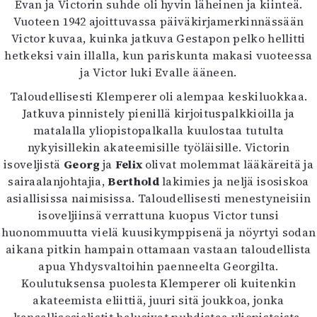
Evan ja Victorin suhde oli hyvin läheinen ja kiinteä.
Vuoteen 1942 ajoittuvassa päiväkirjamerkinnässään
Victor kuvaa, kuinka jatkuva Gestapon pelko hellitti
hetkeksi vain illalla, kun pariskunta makasi vuoteessa
ja Victor luki Evalle ääneen.
Taloudellisesti Klemperer oli alempaa keskiluokkaa.
Jatkuva pinnistely pienillä kirjoituspalkkioilla ja
matalalla yliopistopalkalla kuulostaa tutulta
nykyisillekin akateemisille työläisille. Victorin
isoveljistä
Georg
ja
Felix
olivat molemmat lääkäreitä ja
sairaalanjohtajia,
Berthold
lakimies ja neljä isosiskoa
asiallisissa naimisissa. Taloudellisesti menestyneisiin
isoveljiinsä verrattuna kuopus Victor tunsi
huonommuutta vielä kuusikymppisenä ja nöyrtyi sodan
aikana pitkin hampain ottamaan vastaan taloudellista
apua Yhdysvaltoihin paenneelta Georgilta.
Koulutuksensa puolesta Klemperer oli kuitenkin
akateemista eliittiä, juuri sitä joukkoa, jonka