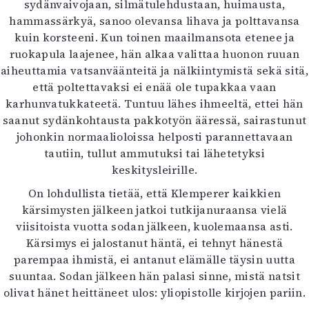
sydänvaivojaan, silmätulehdustaan, huimausta,
hammassärkyä, sanoo olevansa lihava ja polttavansa
kuin korsteeni. Kun toinen maailmansota etenee ja
ruokapula laajenee, hän alkaa valittaa huonon ruuan
aiheuttamia vatsanväänteitä ja nälkiintymistä sekä sitä,
että poltettavaksi ei enää ole tupakkaa vaan
karhunvatukkateetä. Tuntuu lähes ihmeeltä, ettei hän
saanut sydänkohtausta pakkotyön ääressä, sairastunut
johonkin normaalioloissa helposti parannettavaan
tautiin, tullut ammutuksi tai lähetetyksi
keskitysleirille.
On lohdullista tietää, että Klemperer kaikkien
kärsimysten jälkeen jatkoi tutkijanuraansa vielä
viisitoista vuotta sodan jälkeen, kuolemaansa asti.
Kärsimys ei jalostanut häntä, ei tehnyt hänestä
parempaa ihmistä, ei antanut elämälle täysin uutta
suuntaa. Sodan jälkeen hän palasi sinne, mistä natsit
olivat hänet heittäneet ulos: yliopistolle kirjojen pariin.