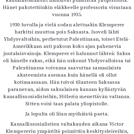
kansallisosialistit halusivat puhdistaa yliopistoista.
Hänet pakotettiinkin eläkkeelle professorin virastaan
vuonna 1935.
1930-luvulla ja vielä sodan alettuakin Klemperer
harkitsi muuttoa pois Saksasta. Isoveli lähti
Yhdysvaltoihin, perhetutut Palestiinaan, toiset Etelä-
Amerikkaan asti pakoon koko ajan pahenevia
juutalaisvainoja. Klemperer ei halunnut lähteä: Saksa
oli hänelle rakas, eikä hän uskonut Yhdysvalloissa tai
Palestiinassa voivansa saavuttaa samanlaista
akateemista asemaa kuin hänellä oli ollut
kotimaassaan. Hän toivoi tilanteen Saksassa
paranevan, aidon saksalaisen kansan kyllästyvän
kansallissosialisteihin, Hitlerin menettävän valtansa.
Sitten voisi taas palata yliopistolle.
Ja lopulta oli liian myöhäistä paeta.
Kansallissosialistien valtakauden aikana Victor
Klempererin ympäriltä poimittiin keskitysleireihin,