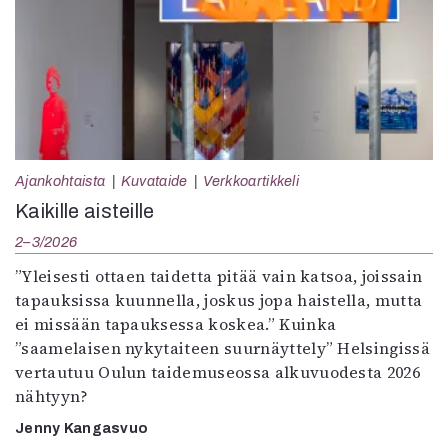
Ajankohtaista
Kuvataide
Verkkoartikkeli
Kaikille aisteille
2–3/2026
”Yleisesti ottaen taidetta pitää vain katsoa, joissain
tapauksissa kuunnella, joskus jopa haistella, mutta
ei missään tapauksessa koskea.” Kuinka
”saamelaisen nykytaiteen suurnäyttely” Helsingissä
vertautuu Oulun taidemuseossa alkuvuodesta 2026
nähtyyn?
Jenny Kangasvuo