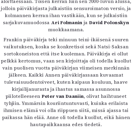
aloittaessaan. Toisen kerran luin sen 2000-luvun alussa,
jolloin päiväkirjasta julkaistiin sensuroimaton versio, ja
kolmannen kerran ihan vastikään, kun se julkaistiin
sarjakuvamuodossa
Ari Folmanin
ja
David Polonskyn
muokkaamana.
Frankin päiväkirja teki minuun teini-ikäisenä suuren
vaikutuksen, koska se konkretisoi sekä Natsi-Saksan
sortokoneiston että itse kuoleman. Päiväkirja ei ollut
pelkkä kertomus, vaan sen kirjoittaja oli todella kuollut
vain puolisen vuotta päiväkirjan viimeisen merkinnän
jälkeen. Kaikki Annen päiväkirjassaan kuvaamat
tulevaisuudentoiveet, kuten kaipaus kouluun, haave
kirjailijanurasta ja ihastus samassa asunnossa
piilotelleeseen
Peter van Daaniin
, olivat haihtuneet
tyhjiin. Ymmärsin kouriintuntuvasti, kuinka erilaista
ihmisen elämä voi olla riippuen siitä, missä ajassa tai
paikassa hän elää. Anne oli todella kuollut, eikä hänen
hautapaikkaansa edes tiedetä.