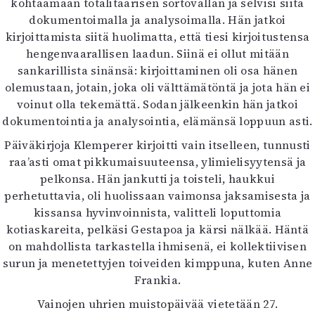
kohtaamaan totalitaarisen sortovallan ja selvisi siitä
dokumentoimalla ja analysoimalla. Hän jatkoi
kirjoittamista siitä huolimatta, että tiesi kirjoitustensa
hengenvaarallisen laadun. Siinä ei ollut mitään
sankarillista sinänsä: kirjoittaminen oli osa hänen
olemustaan, jotain, joka oli välttämätöntä ja jota hän ei
voinut olla tekemättä. Sodan jälkeenkin hän jatkoi
dokumentointia ja analysointia, elämänsä loppuun asti.
Päiväkirjoja Klemperer kirjoitti vain itselleen, tunnusti
raa’asti omat pikkumaisuuteensa, ylimielisyytensä ja
pelkonsa. Hän jankutti ja toisteli, haukkui
perhetuttavia, oli huolissaan vaimonsa jaksamisesta ja
kissansa hyvinvoinnista, valitteli loputtomia
kotiaskareita, pelkäsi Gestapoa ja kärsi nälkää. Häntä
on mahdollista tarkastella ihmisenä, ei kollektiivisen
surun ja menetettyjen toiveiden kimppuna, kuten Anne
Frankia.
Vainojen uhrien muistopäivää vietetään 27.