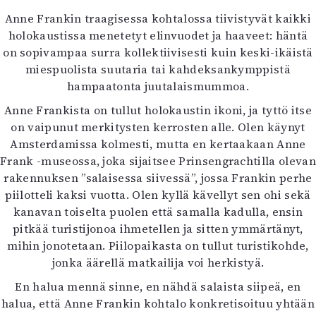
Anne Frankin traagisessa kohtalossa tiivistyvät kaikki
holokaustissa menetetyt elinvuodet ja haaveet: häntä
on sopivampaa surra kollektiivisesti kuin keski-ikäistä
miespuolista suutaria tai kahdeksankymppistä
hampaatonta juutalaismummoa.
Anne Frankista on tullut holokaustin ikoni, ja tyttö itse
on vaipunut merkitysten kerrosten alle. Olen käynyt
Amsterdamissa kolmesti, mutta en kertaakaan Anne
Frank -museossa, joka sijaitsee Prinsengrachtilla olevan
rakennuksen ”salaisessa siivessä”, jossa Frankin perhe
piilotteli kaksi vuotta. Olen kyllä kävellyt sen ohi sekä
kanavan toiselta puolen että samalla kadulla, ensin
pitkää turistijonoa ihmetellen ja sitten ymmärtänyt,
mihin jonotetaan. Piilopaikasta on tullut turistikohde,
jonka äärellä matkailija voi herkistyä.
En halua mennä sinne, en nähdä salaista siipeä, en
halua, että Anne Frankin kohtalo konkretisoituu yhtään