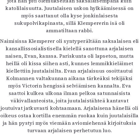
jota hän piti olemukseltaan saksalaisempana kuin
katolilaisuutta. Juutalaisen uskon hylkäämisessä on
myös saattanut olla kyse jonkinlaisesta
sukupolvikapinasta, sillä Klempererin isä oli
ammatiltaan rabbi.
Naimisissa Klemperer oli syntyperältään saksalaisen eli
kansallissosialistisella kielellä sanottuna arjalaisen
naisen, Evan, kanssa. Pariskunta oli lapseton, mutta
heillä oli kissa siihen asti, kunnes lemmikkieläimet
kiellettiin juutalaisilta. Evan arjalaisuus osoittautui
Kolmannen valtakunnan aikana tärkeäksi tekijäksi
myös Victorin hengissä selviämisen kannalta. Eva
saattoi kulkea ulkona ilman pelkoa satunnaisista
väkivallanteoista, joita juutalaistähteä kantavat
joutuivat jatkuvasti kohtaamaan. Arjalaisena hänellä oli
oikeus ostaa kortilla enemmän ruokaa kuin juutalaisilla
ja hän pystyi myös viemään aviomiehensä kirjoituksia
turvaan arjalaisen perhetutun luo.