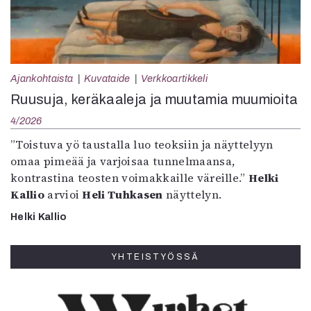
Ajankohtaista
Kuvataide
Verkkoartikkeli
Ruusuja, keräkaaleja ja muutamia muumioita
4/2026
”Toistuva yö taustalla luo teoksiin ja näyttelyyn
omaa pimeää ja varjoisaa tunnelmaansa,
kontrastina teosten voimakkaille väreille.”
Helki
Kallio
arvioi
Heli Tuhkasen
näyttelyn.
Helki Kallio
YHTEISTYÖSSÄ