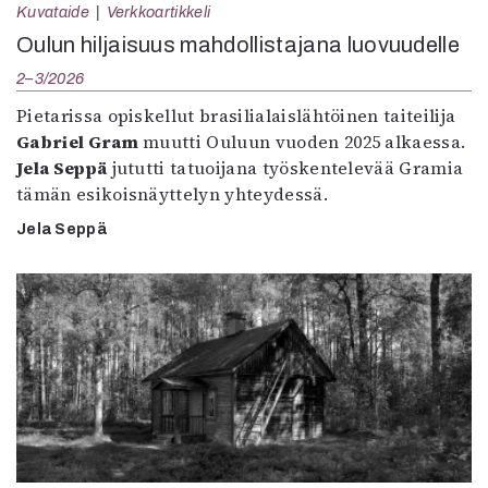
Kuvataide
Verkkoartikkeli
Oulun hiljaisuus mahdollistajana luovuudelle
2–3/2026
Pietarissa opiskellut brasilialaislähtöinen taiteilija
Gabriel Gram
muutti Ouluun vuoden 2025 alkaessa.
Jela Seppä
jututti tatuoijana työskentelevää Gramia
tämän esikoisnäyttelyn yhteydessä.
Jela Seppä