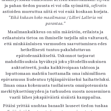
Kirjat
ja pahan tiedon puusta ei voi olla syömättä,
sefirotin
In English
astioiden murruttua niitä ei voi enää koskaan korjata.
Esitystaide
”Eikä kukaan koko maailmassa / Lilleri Lalleria voi
Arkisto
parantaa.”
Maailmankaikkeus on niin määrätön, erilaista ja
Lehdet
erilaatuista tietoa on ihmiselle tarjolla niin valtavasti,
4/2026
että minkäänlaisen varmuuden saavuttaminen edes
2–3/2026
hetkellisesti tuntuu pakahduttavan
1/2026
epätodennäköiseltä. Uskonnot tarjoavat
6/2025
mahdollisuuksia hyväksyä joku ylitodellisuuksinen
5/2025 saame
auktoriteetti, jonka kaikkivoipaan tahtoon ja
5/2025
loputtomaan mahtiin luottamalla oma inhimillinen
Lehtiarkisto
epävarmuus liudentuu tyhjänpäiväiseksi haihatteluksi.
Ilman omaa kokemusta tuollaisesta omnipotenssista
Info
merkityksettömyyden ja turhuuden suosta nouseminen
vaatii lähes jokapäiväistä sisäistä kamppailua.
Tilaus ja irtonumerot
Yhteistyössä
Pitäisi yrittää unohtaa banaalit lauseet tiedon tuskaa
Toimitus