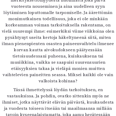
merkityksettömyydestä huolimatta joka päivä
vuoteesta nouseminen ja aina uudelleen syyn
löytäminen loputtomalle tarpomiselle. Ja äärettömän
monimutkainen todellisuus, joka ei ole minkään
korkeamman voiman tarkoituksella rakentama, on
vielä suurempi ihme: esimerkiksi viime viikkoina olen
pysähtynyt useita kertoja häkeltyneenä siitä, miten
ilman pienenpienten osasten paineenvaihtelu ilmenee
korvan kautta aivokudokseen päätyessään
tietoisuudessani puheena, kuiskauksena tai
musiikkina, vaikka se saapuisi suurensuurien
etäisyyksien takaa ja vieläpä monien muitten
vaihtelevien paineitten seassa. Miksei kaikki ole vain
valkoista kohinaa?
Tässä ihmettelyssä löydän tarkoituksen, en
vastauksissa. Ja pohdin, ovatko sittenkin myös ne
ihmiset, jotka näyttävät elävän päivästä, kuukaudesta
ja vuodesta toiseen itseään tai maailmaansa millään
tavoin kyseenalaistamatta, joka aamu herätessään