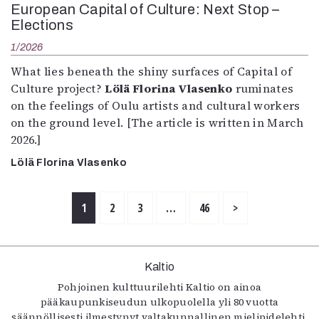
European Capital of Culture: Next Stop –
Elections
1/2026
What lies beneath the shiny surfaces of Capital of
Culture project?
Lölä Florina Vlasenko
ruminates
on the feelings of Oulu artists and cultural workers
on the ground level. [The article is written in March
2026.]
Lölä Florina Vlasenko
1
2
3
…
46
>
Kaltio
Pohjoinen kulttuurilehti Kaltio on ainoa
pääkaupunkiseudun ulkopuolella yli 80 vuotta
säännöllisesti ilmestynyt valtakunnallinen mielipidelehti.