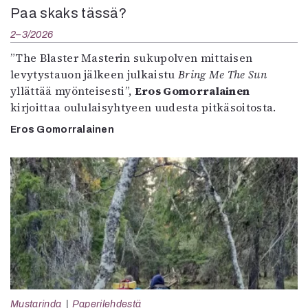
Paa skaks tässä?
2–3/2026
”The Blaster Masterin sukupolven mittaisen
levytystauon jälkeen julkaistu
Bring Me The Sun
yllättää myönteisesti”,
Eros Gomorralainen
kirjoittaa oululaisyhtyeen uudesta pitkäsoitosta.
Eros Gomorralainen
Mustarinda
Paperilehdestä