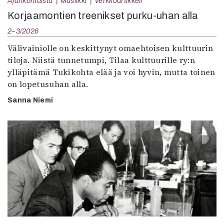
Ajankohtaista
Musiikki
Verkkoartikkeli
Korjaamontien treenikset purku-uhan alla
2–3/2026
Välivainiolle on keskittynyt omaehtoisen kulttuurin
tiloja. Niistä tunnetumpi, Tilaa kulttuurille ry:n
ylläpitämä Tukikohta elää ja voi hyvin, mutta toinen
on lopetusuhan alla.
Sanna Niemi