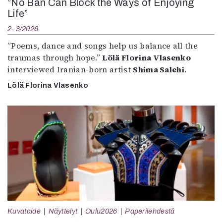
”No Ban Can Block the Ways of Enjoying
Life”
2–3/2026
”Poems, dance and songs help us balance all the
traumas through hope.”
Lölä Florina Vlasenko
interviewed Iranian-born artist
Shima Salehi
.
Lölä Florina Vlasenko
Kuvataide
Näyttelyt
Oulu2026
Paperilehdestä