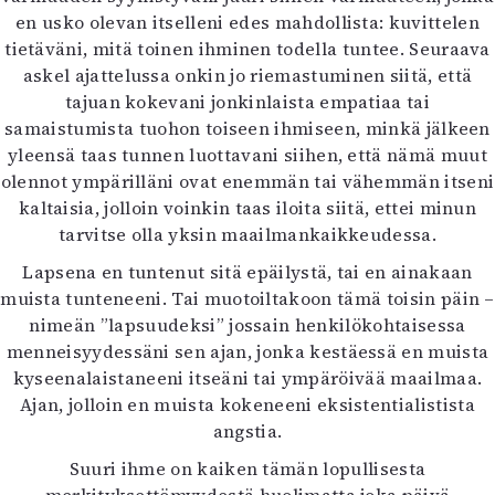
en usko olevan itselleni edes mahdollista: kuvittelen
tietäväni, mitä toinen ihminen todella tuntee. Seuraava
askel ajattelussa onkin jo riemastuminen siitä, että
tajuan kokevani jonkinlaista empatiaa tai
samaistumista tuohon toiseen ihmiseen, minkä jälkeen
yleensä taas tunnen luottavani siihen, että nämä muut
olennot ympärilläni ovat enemmän tai vähemmän itseni
kaltaisia, jolloin voinkin taas iloita siitä, ettei minun
tarvitse olla yksin maailmankaikkeudessa.
Lapsena en tuntenut sitä epäilystä, tai en ainakaan
muista tunteneeni. Tai muotoiltakoon tämä toisin päin –
nimeän ”lapsuudeksi” jossain henkilökohtaisessa
menneisyydessäni sen ajan, jonka kestäessä en muista
kyseenalaistaneeni itseäni tai ympäröivää maailmaa.
Ajan, jolloin en muista kokeneeni eksistentialistista
angstia.
Suuri ihme on kaiken tämän lopullisesta