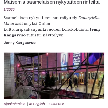
Maisemia saamelaisen nykytaiteen rinteiltä
1/2026
Saamelaisen nykytaiteen suurnäyttely
Eanangiella –
Maan kieli
on yksi Oulun
kulttuuripääkaupunkivuoden kohokohdista.
Jenny
Kangasvuo
tutustui näyttelyyn.
Jenny Kangasvuo
Ajankohtaista
In English
Oulu2026