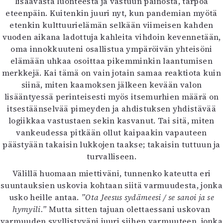
lisäävästä luonteesta ja vastuun painosta, tarpoa
Mediatiedot
eteenpäin. Kuitenkin juuri nyt, kun pandemian myötä
Kaltio ry
etenkin kulttuurielämän selkään viimeisen kahden
vuoden aikana ladottuja kahleita vihdoin kevennetään,
oma innokkuuteni osallistua ympäröivän yhteisöni
elämään uhkaa osoittaa pikemminkin laantumisen
merkkejä. Kai tämä on vain jotain samaa reaktiota kuin
siinä, miten kaamoksen jälkeen kevään valon
lisääntyessä perinteisesti myös itsemurhien määrä on
itsestäänselvää pimeyden ja ahdistuksen yhdistävää
logiikkaa vastustaen sekin kasvanut. Tai sitä, miten
vankeudessa pitkään ollut kaipaakin vapauteen
päästyään takaisin lukkojen taakse; takaisin tuttuun ja
turvalliseen.
Välillä huomaan miettiväni, tunnenko kateutta eri
suuntauksien uskovia kohtaan siitä varmuudesta, jonka
usko heille antaa.
”Ota Jeesus sydämeesi / se sanoi ja se
hymyili.”
Mutta sitten tajuan olettaessani uskovan
varmuuden syyllistyväni juuri siihen varmuuteen, jonka