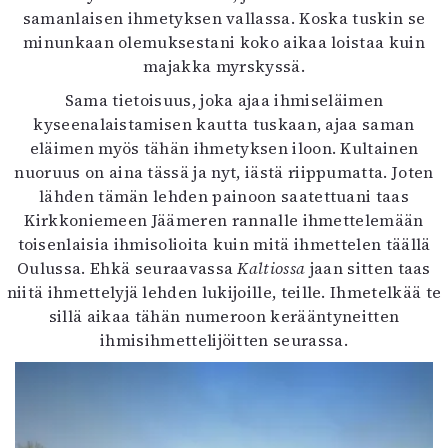
samanlaisen ihmetyksen vallassa. Koska tuskin se
minunkaan olemuksestani koko aikaa loistaa kuin
majakka myrskyssä.
Sama tietoisuus, joka ajaa ihmiseläimen
kyseenalaistamisen kautta tuskaan, ajaa saman
eläimen myös tähän ihmetyksen iloon. Kultainen
nuoruus on aina tässä ja nyt, iästä riippumatta. Joten
lähden tämän lehden painoon saatettuani taas
Kirkkoniemeen Jäämeren rannalle ihmettelemään
toisenlaisia ihmisolioita kuin mitä ihmettelen täällä
Oulussa. Ehkä seuraavassa
Kaltiossa
jaan sitten taas
niitä ihmettelyjä lehden lukijoille, teille. Ihmetelkää te
sillä aikaa tähän numeroon kerääntyneitten
ihmisihmettelijöitten seurassa.