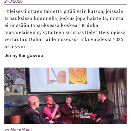
2–3/2026
”Yleisesti ottaen taidetta pitää vain katsoa, joissain
tapauksissa kuunnella, joskus jopa haistella, mutta
ei missään tapauksessa koskea.” Kuinka
”saamelaisen nykytaiteen suurnäyttely” Helsingissä
vertautuu Oulun taidemuseossa alkuvuodesta 2026
nähtyyn?
Jenny Kangasvuo
Verkkoartikkeli