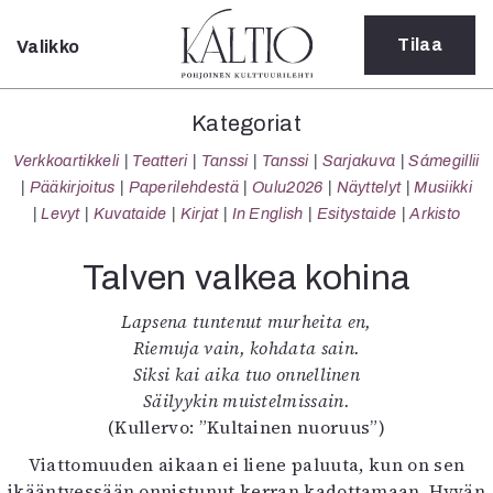
Tilaa
Valikko
Sulje
Kategoriat
Kategoriat
Verkkoartikkeli
Verkkoartikkeli
Teatteri
Tanssi
Tanssi
Sarjakuva
Sámegillii
Teatteri
Pääkirjoitus
Paperilehdestä
Oulu2026
Näyttelyt
Musiikki
Tanssi
Levyt
Kuvataide
Kirjat
In English
Esitystaide
Arkisto
Tanssi
Sarjakuva
Talven valkea kohina
Sámegillii
Pääkirjoitus
Lapsena tuntenut murheita en,
Paperilehdestä
Riemuja vain, kohdata sain.
Oulu2026
Siksi kai aika tuo onnellinen
Näyttelyt
Säilyykin muistelmissain.
Musiikki
(Kullervo: ”Kultainen nuoruus”)
Levyt
Viattomuuden aikaan ei liene paluuta, kun on sen
Kuvataide
ikääntyessään onnistunut kerran kadottamaan. Hyvän