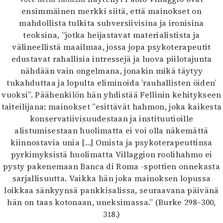
ensimmäinen merkki siitä, että mainokset on
mahdollista tulkita subversiivisina ja ironisina
teoksina, ”jotka heijastavat materialistista ja
välineellistä maailmaa, jossa jopa psykoterapeutit
edustavat rahallisia intressejä ja luova piilotajunta
nähdään vain ongelmana, jonakin mikä täytyy
tukahduttaa ja lopulta eliminoida ’rauhallisten öiden’
vuoksi”. Päähenkilön hän yhdistää Fellinin kehitykseen
taiteilijana: mainokset ”esittävät hahmon, joka kaikesta
konservatiivisuudestaan ja instituutioille
alistumisestaan huolimatta ei voi olla näkemättä
kiinnostavia unia […] Omista ja psykoterapeuttinsa
pyrkimyksistä huolimatta Villaggion roolihahmo ei
pysty pakenemaan Banca di Roma -spottien onnekasta
sarjallisuutta. Vaikka hän joka mainoksen lopussa
loikkaa sänkyynsä pankkisalissa, seuraavana päivänä
hän on taas kotonaan, uneksimassa.” (Burke 298–300,
318.)