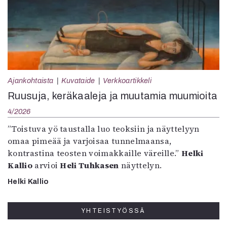
Ajankohtaista
Kuvataide
Verkkoartikkeli
Ruusuja, keräkaaleja ja muutamia muumioita
4/2026
”Toistuva yö taustalla luo teoksiin ja näyttelyyn
omaa pimeää ja varjoisaa tunnelmaansa,
kontrastina teosten voimakkaille väreille.”
Helki
Kallio
arvioi
Heli Tuhkasen
näyttelyn.
Helki Kallio
YHTEISTYÖSSÄ