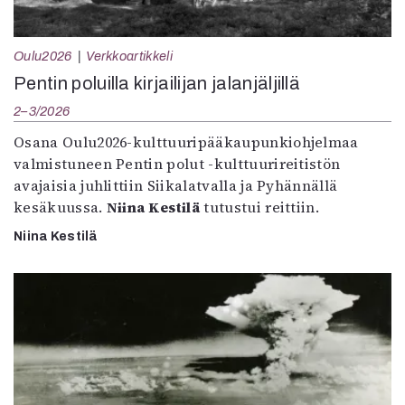
Oulu2026
Verkkoartikkeli
Pentin poluilla kirjailijan jalanjäljillä
2–3/2026
Osana Oulu2026-kulttuuripääkaupunkiohjelmaa
valmistuneen Pentin polut -kulttuurireitistön
avajaisia juhlittiin Siikalatvalla ja Pyhännällä
kesäkuussa.
Niina Kestilä
tutustui reittiin.
Niina Kestilä