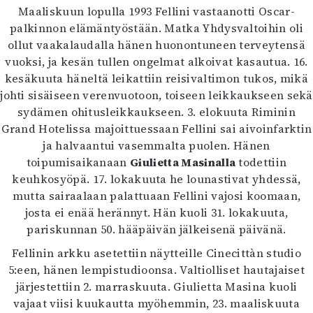
Maaliskuun lopulla 1993 Fellini vastaanotti Oscar-
palkinnon elämäntyöstään. Matka Yhdysvaltoihin oli
ollut vaakalaudalla hänen huonontuneen terveytensä
vuoksi, ja kesän tullen ongelmat alkoivat kasautua. 16.
kesäkuuta häneltä leikattiin reisivaltimon tukos, mikä
johti sisäiseen verenvuotoon, toiseen leikkaukseen sekä
sydämen ohitusleikkaukseen. 3. elokuuta Riminin
Grand Hotelissa majoittuessaan Fellini sai aivoinfarktin
ja halvaantui vasemmalta puolen. Hänen
toipumisaikanaan
Giulietta Masinalla
todettiin
keuhkosyöpä. 17. lokakuuta he lounastivat yhdessä,
mutta sairaalaan palattuaan Fellini vajosi koomaan,
josta ei enää herännyt. Hän kuoli 31. lokakuuta,
pariskunnan 50. hääpäivän jälkeisenä päivänä.
Fellinin arkku asetettiin näytteille Cinecittàn studio
5:een, hänen lempistudioonsa. Valtiolliset hautajaiset
järjestettiin 2. marraskuuta. Giulietta Masina kuoli
vajaat viisi kuukautta myöhemmin, 23. maaliskuuta