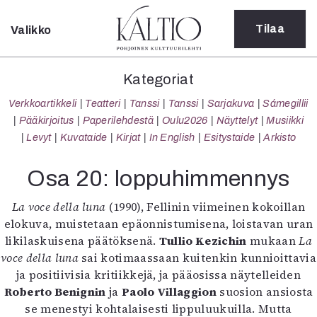
Tilaa
Valikko
Sulje
Kategoriat
Kategoriat
Verkkoartikkeli
Verkkoartikkeli
Teatteri
Tanssi
Tanssi
Sarjakuva
Sámegillii
Teatteri
Pääkirjoitus
Paperilehdestä
Oulu2026
Näyttelyt
Musiikki
Tanssi
Levyt
Kuvataide
Kirjat
In English
Esitystaide
Arkisto
Tanssi
Sarjakuva
Osa 20: loppuhimmennys
Sámegillii
Pääkirjoitus
La voce della luna
(1990), Fellinin viimeinen kokoillan
Paperilehdestä
elokuva, muistetaan epäonnistumisena, loistavan uran
Oulu2026
likilaskuisena päätöksenä.
Tullio Kezichin
mukaan
La
Näyttelyt
voce della luna
sai kotimaassaan kuitenkin kunnioittavia
Musiikki
ja positiivisia kritiikkejä, ja pääosissa näytelleiden
Levyt
Roberto Benignin
ja
Paolo Villaggion
suosion ansiosta
Kuvataide
se menestyi kohtalaisesti lippuluukuilla. Mutta