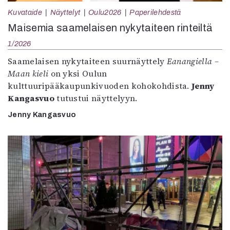
Kuvataide
Näyttelyt
Oulu2026
Paperilehdestä
Maisemia saamelaisen nykytaiteen rinteiltä
1/2026
Saamelaisen nykytaiteen suurnäyttely
Eanangiella –
Maan kieli
on yksi Oulun
kulttuuripääkaupunkivuoden kohokohdista.
Jenny
Kangasvuo
tutustui näyttelyyn.
Jenny Kangasvuo