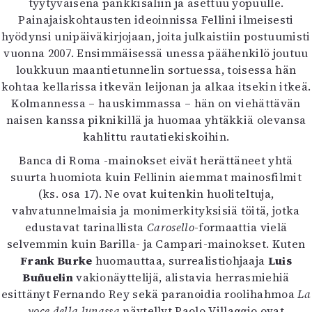
tyytyväisenä pankkisaliin ja asettuu yöpuulle.
Painajaiskohtausten ideoinnissa Fellini ilmeisesti
hyödynsi unipäiväkirjojaan, joita julkaistiin postuumisti
vuonna 2007. Ensimmäisessä unessa päähenkilö joutuu
loukkuun maantietunnelin sortuessa, toisessa hän
kohtaa kellarissa itkevän leijonan ja alkaa itsekin itkeä.
Kolmannessa – hauskimmassa – hän on viehättävän
naisen kanssa piknikillä ja huomaa yhtäkkiä olevansa
kahlittu rautatiekiskoihin.
Banca di Roma -mainokset eivät herättäneet yhtä
suurta huomiota kuin Fellinin aiemmat mainosfilmit
(ks. osa 17). Ne ovat kuitenkin huoliteltuja,
vahvatunnelmaisia ja monimerkityksisiä töitä, jotka
edustavat tarinallista
Carosello
-formaattia vielä
selvemmin kuin Barilla- ja Campari-mainokset. Kuten
Frank Burke
huomauttaa, surrealistiohjaaja
Luis
Buñuelin
vakionäyttelijä, alistavia herrasmiehiä
esittänyt Fernando Rey sekä paranoidia roolihahmoa
La
voce della lunassa
näytellyt Paolo Villaggio ovat