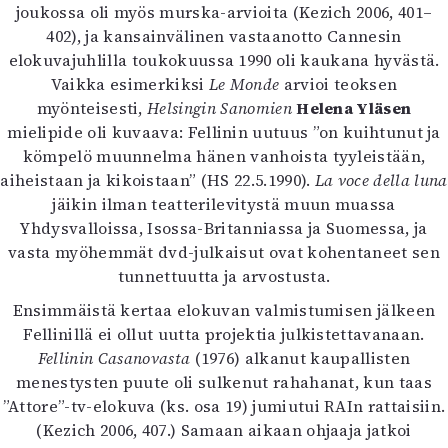
Kirjat
joukossa oli myös murska-arvioita (Kezich 2006, 401–
In English
402), ja kansainvälinen vastaanotto Cannesin
Esitystaide
elokuvajuhlilla toukokuussa 1990 oli kaukana hyvästä.
Arkisto
Vaikka esimerkiksi
Le Monde
arvioi teoksen
myönteisesti,
Helsingin Sanomien
Helena Yläsen
mielipide oli kuvaava: Fellinin uutuus ”on kuihtunut ja
Lehdet
kömpelö muunnelma hänen vanhoista tyyleistään,
4/2026
aiheistaan ja kikoistaan” (HS 22.5.1990).
La voce della luna
2–3/2026
jäikin ilman teatterilevitystä muun muassa
1/2026
Yhdysvalloissa, Isossa-Britanniassa ja Suomessa, ja
6/2025
vasta myöhemmät dvd-julkaisut ovat kohentaneet sen
5/2025 saame
tunnettuutta ja arvostusta.
5/2025
Ensimmäistä kertaa elokuvan valmistumisen jälkeen
Lehtiarkisto
Fellinillä ei ollut uutta projektia julkistettavanaan.
Fellinin Casanovasta
(1976) alkanut kaupallisten
Info
menestysten puute oli sulkenut rahahanat, kun taas
Tilaus ja irtonumerot
”Attore”-tv-elokuva (ks. osa 19) jumiutui RAIn rattaisiin.
Yhteistyössä
(Kezich 2006, 407.) Samaan aikaan ohjaaja jatkoi
Toimitus