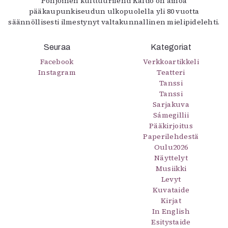
Pohjoinen kulttuurilehti Kaltio on ainoa
pääkaupunkiseudun ulkopuolella yli 80 vuotta
säännöllisesti ilmestynyt valtakunnallinen mielipidelehti.
Seuraa
Kategoriat
Facebook
Verkkoartikkeli
Instagram
Teatteri
Tanssi
Tanssi
Sarjakuva
Sámegillii
Pääkirjoitus
Paperilehdestä
Oulu2026
Näyttelyt
Musiikki
Levyt
Kuvataide
Kirjat
In English
Esitystaide