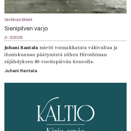
Verkkoartikkeli
Sienipilven varjo
2–3/2026
Juhani Rantala
mietti voimakkainta väkivaltaa ja
ihmiskunnan päätymistä siihen Hiroshiman
räjähdyksen 80-vuotispäivän tienoolla.
Juhani Rantala