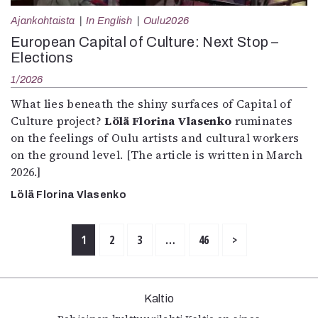
Ajankohtaista
In English
Oulu2026
European Capital of Culture: Next Stop –
Elections
1/2026
What lies beneath the shiny surfaces of Capital of
Culture project?
Lölä Florina Vlasenko
ruminates
on the feelings of Oulu artists and cultural workers
on the ground level. [The article is written in March
2026.]
Lölä Florina Vlasenko
1
2
3
…
46
>
Kaltio