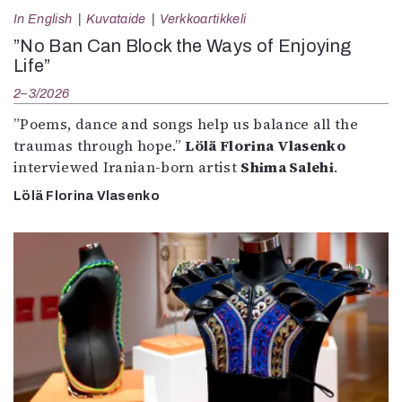
In English
Kuvataide
Verkkoartikkeli
”No Ban Can Block the Ways of Enjoying
Life”
2–3/2026
”Poems, dance and songs help us balance all the
traumas through hope.”
Lölä Florina Vlasenko
interviewed Iranian-born artist
Shima Salehi
.
Lölä Florina Vlasenko