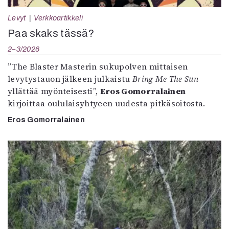
Levyt
Verkkoartikkeli
Paa skaks tässä?
2–3/2026
”The Blaster Masterin sukupolven mittaisen
levytystauon jälkeen julkaistu
Bring Me The Sun
yllättää myönteisesti”,
Eros Gomorralainen
kirjoittaa oululaisyhtyeen uudesta pitkäsoitosta.
Eros Gomorralainen