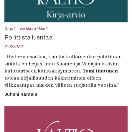
Kirjat
Verkkoartikkeli
Poliittista luentaa
2–3/2026
”Historia osoittaa, kuinka kulloinenkin poliittinen
säätila on heijastunut Suomen ja Venäjän välisiin
kulttuuriseen kanssakäymiseen.
Tomi Huttunen
toteaa kirjallisuuden kääntäminen olleen
vilkkaampaa maiden välisen suojasään vuosina.”
Juhani Rantala