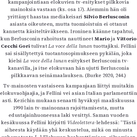
kampanjointiaan elokuvien tv-esitykset pilkkovia
Mediatiedot
mainoksia vastaan (ks. osa 17). Aiemmin hän oli
Kaltio ry
yrittänyt haastaa mediakeisari
Silvio Berlusconin
asiasta oikeuteen, mutta tuomioistuin ei ottanut
kannetta käsiteltäväkseen. Ironinen käänne tapahtui,
kun Berlusconin rahoitusta nauttineet
Mario
ja
Vittorio
Cecchi Gori
tulivat
La voce della lunan
tuottajiksi. Fellini
sai sisällytettyä tuotantosopimukseen pykälän, joka
kielsi
La voce della lunan
esitykset Berlusconin tv-
kanavilla, ja itse elokuvaan hän ujutti Berlusconia
pilkkaavan seinämaalauksen. (Burke 2020, 244.)
Tv-mainosten vastaiseen kampanjaan liittyi muitakin
elokuvaohjaajia, ja Fellini vei asian Italian parlamenttiin
asti. Kezichin mukaan senaatti hyväksyi maaliskuussa
1990 lain tv-mainonnan rajoittamisesta, mutta
edustajainhuoneessa laki vesittyi. Saman vuoden
kesäkuussa Fellini kirjoitti
Videolettera
-lehdessä: ”Tästä
aiheesta käydään yhä keskustelua, mikä on minusta