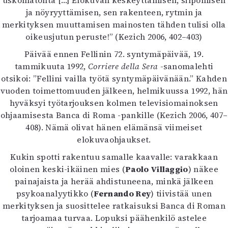
uskomatonta […] Elokuvan keskeyttämisen, silpomisen
ja nöyryyttämisen, sen rakenteen, rytmin ja
merkityksen muuttamisen mainosten tähden tulisi olla
oikeusjutun peruste!” (Kezich 2006, 402–403)
Päivää ennen Fellinin 72. syntymäpäivää, 19.
tammikuuta 1992,
Corriere della Sera
-sanomalehti
otsikoi: ”Fellini vailla työtä syntymäpäivänään.” Kahden
vuoden toimettomuuden jälkeen, helmikuussa 1992, hän
hyväksyi työtarjouksen kolmen televisiomainoksen
ohjaamisesta Banca di Roma -pankille (Kezich 2006, 407–
408). Nämä olivat hänen elämänsä viimeiset
elokuvaohjaukset.
Kukin spotti rakentuu samalle kaavalle: varakkaan
oloinen keski-ikäinen mies (
Paolo Villaggio
) näkee
painajaista ja herää ahdistuneena, minkä jälkeen
psykoanalyytikko (
Fernando Rey
) tiivistää unen
merkityksen ja suosittelee ratkaisuksi Banca di Roman
tarjoamaa turvaa. Lopuksi päähenkilö astelee