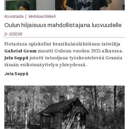
Kuvataide
Verkkoartikkeli
Oulun hiljaisuus mahdollistajana luovuudelle
2–3/2026
Pietarissa opiskellut brasilialaislähtöinen taiteilija
Gabriel Gram
muutti Ouluun vuoden 2025 alkaessa.
Jela Seppä
jututti tatuoijana työskentelevää Gramia
tämän esikoisnäyttelyn yhteydessä.
Jela Seppä