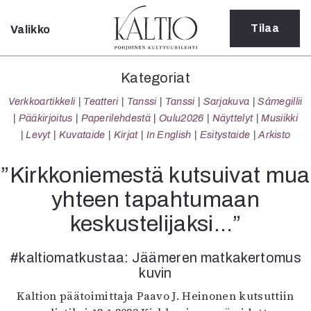
Tilaa
Valikko
Sulje
Kategoriat
Kategoriat
Verkkoartikkeli
Verkkoartikkeli
Teatteri
Tanssi
Tanssi
Sarjakuva
Sámegillii
Teatteri
Pääkirjoitus
Paperilehdestä
Oulu2026
Näyttelyt
Musiikki
Tanssi
Levyt
Kuvataide
Kirjat
In English
Esitystaide
Arkisto
Tanssi
Sarjakuva
”Kirkkoniemestä kutsuivat mua
Sámegillii
yhteen tapahtumaan
Pääkirjoitus
Paperilehdestä
keskustelijaksi…”
Oulu2026
Näyttelyt
#kaltiomatkustaa: Jäämeren matkakertomus
Musiikki
kuvin
Levyt
Kaltion päätoimittaja Paavo J. Heinonen kutsuttiin
Kuvataide