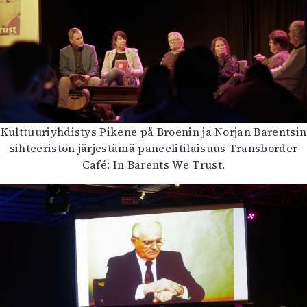
Kulttuuriyhdistys Pikene på Broenin ja Norjan Barentsin
sihteeristön järjestämä paneelitilaisuus Transborder
Café: In Barents We Trust.