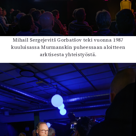
Mihail Sergejevitš Gorbatšov teki vuonna 1987
kuuluisassa Murmanskin puheessaan aloitteen
arktisesta yhteistyöstä.