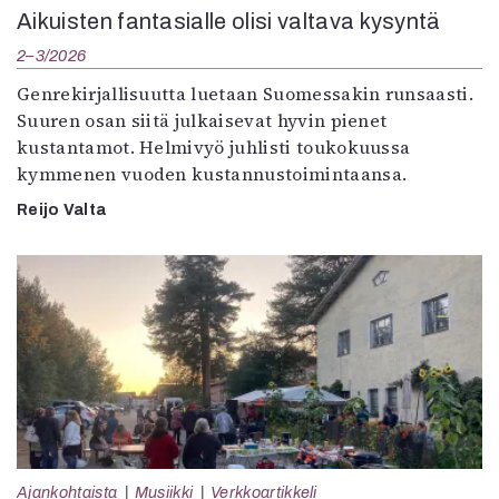
Aikuisten fantasialle olisi valtava kysyntä
2–3/2026
Genrekirjallisuutta luetaan Suomessakin runsaasti.
Suuren osan siitä julkaisevat hyvin pienet
kustantamot. Helmivyö juhlisti toukokuussa
kymmenen vuoden kustannustoimintaansa.
Reijo Valta
Ajankohtaista
Musiikki
Verkkoartikkeli