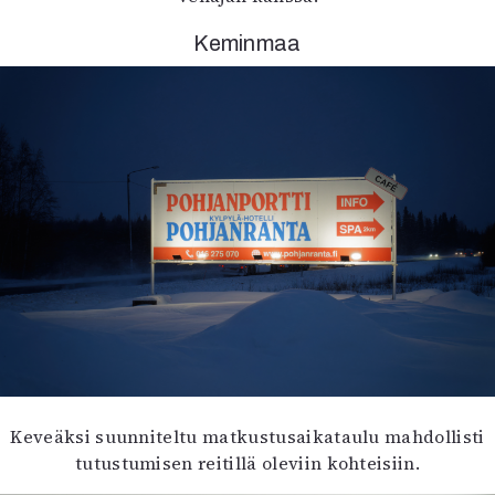
Mediatiedot
Keminmaa
Kaltio ry
Keveäksi suunniteltu matkustusaikataulu mahdollisti
tutustumisen reitillä oleviin kohteisiin.