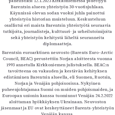
panelistiksi 12.1.2023 Kirkkoniemessä pidettyyn
Kirjat
Barentsin alueen yhteistyön 30-vuotisjuhlaan.
In English
Käynnissä olevan sodan vuoksi juhla painottui
Esitystaide
yhteistyön historian muisteluun. Keskusteluun
Arkisto
osallistui eri maista Barentsin yhteistyötä seuraavia
tutkijoita, journalisteja, kulttuuri- ja urheilutoimijoita
Lehdet
sekä yhteistyön kehitystä läheltä seuranneita
4/2026
diplomaatteja.
2–3/2026
Barentsin euroarktinen neuvosto (Barents Euro–Arctic
1/2026
Council, BEAC) perustettiin Norjan aloitteesta vuonna
6/2025
1993 annetulla Kirkkoniemen julistuksella. BEAC:n
5/2025 saame
tavoitteena on vakauden ja kestävän kehityksen
5/2025
edistäminen Barentsin alueella, eli Suomen, Ruotsin,
Lehtiarkisto
Norjan ja Venäjän pohjoisosissa. Nykyinen
puheenjohtajamaa Suomi on muiden pohjoismaiden, ja
Info
Euroopan unionin kanssa tuominnut Venäjän 24.2.2022
aloittaman hyökkäyksen Ukrainaan. Neuvoston
Tilaus ja irtonumerot
jäsenmaat ja EU ovat keskeyttäneet Barents-yhteistyön
Yhteistyössä
Venäjän kanssa.
Toimitus