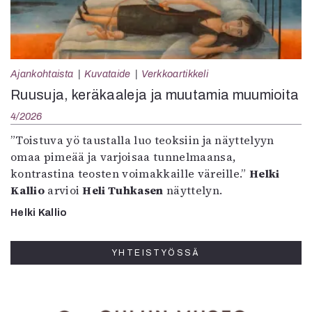
Ajankohtaista
Kuvataide
Verkkoartikkeli
Ruusuja, keräkaaleja ja muutamia muumioita
4/2026
”Toistuva yö taustalla luo teoksiin ja näyttelyyn
omaa pimeää ja varjoisaa tunnelmaansa,
kontrastina teosten voimakkaille väreille.”
Helki
Kallio
arvioi
Heli Tuhkasen
näyttelyn.
Helki Kallio
YHTEISTYÖSSÄ