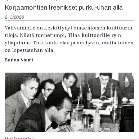
Korjaamontien treenikset purku-uhan alla
2–3/2026
Välivainiolle on keskittynyt omaehtoisen kulttuurin
tiloja. Niistä tunnetumpi, Tilaa kulttuurille ry:n
ylläpitämä Tukikohta elää ja voi hyvin, mutta toinen
on lopetusuhan alla.
Sanna Niemi
Verkkoartikkeli