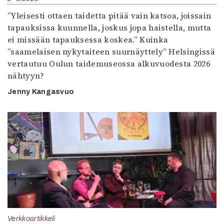
”Yleisesti ottaen taidetta pitää vain katsoa, joissain
tapauksissa kuunnella, joskus jopa haistella, mutta
ei missään tapauksessa koskea.” Kuinka
”saamelaisen nykytaiteen suurnäyttely” Helsingissä
vertautuu Oulun taidemuseossa alkuvuodesta 2026
nähtyyn?
Jenny Kangasvuo
Verkkoartikkeli