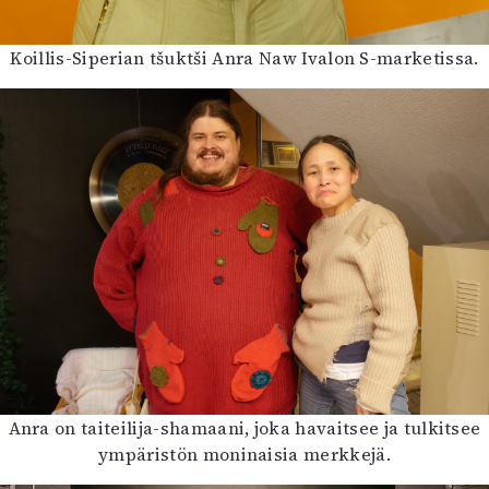
Koillis-Siperian tšuktši Anra Naw Ivalon S-marketissa.
Anra on taiteilija-shamaani, joka havaitsee ja tulkitsee
ympäristön moninaisia merkkejä.