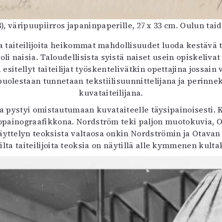
48), väripuupiirros japaninpaperille, 27 x 33 cm. Oulun 
isia taiteilijoita heikommat mahdollisuudet luoda kestävä t
oli naisia. Taloudellisista syistä naiset usein opiskeliva
itellyt taiteilijat työskentelivätkin opettajina jossai
puolestaan tunnetaan tekstiilisuunnittelijana ja perinnek
kuvataiteilijana.
ka pystyi omistautumaan kuvataiteelle täysipainoisesti. 
hopainograafikkona. Nordström teki paljon muotokuvia, O
äyttelyn teoksista valtaosa onkin Nordströmin ja Otavan t
lta taiteilijoita teoksia on näytillä alle kymmenen kulta