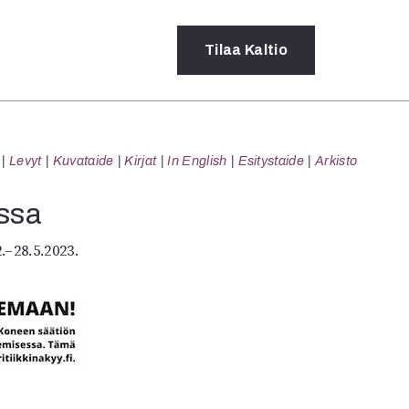
Tilaa
Kaltio
a
Levyt
Kuvataide
Kirjat
In English
Esitystaide
Arkisto
rot
ssä
assa
s
dot
.–28.5.2023.
y