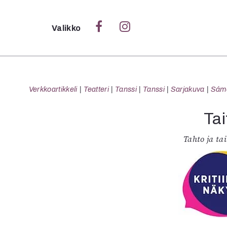
Sulje
Valikko
Ka
Verk
Verkkoartikkeli
Teatteri
Tanssi
Tanssi
Sarjakuva
Sámeg
Tai
S
Tahto ja tai
S
Pä
Pap