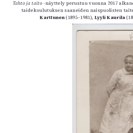
Tahto ja taito
-näyttely perustuu vuonna 2017 alkan
K
taidekoulutuksen saaneiden naispuolisten taitei
Karttunen
(1895–1981),
Lyyli Kaurila
(1
I
E