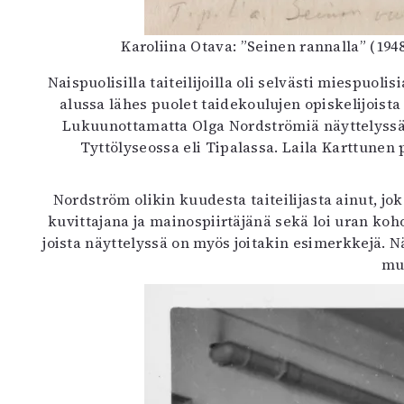
Karoliina Otava: ”Seinen rannalla” (19
Naispuolisilla taiteilijoilla oli selvästi miespuol
alussa lähes puolet taidekoulujen opiskelijoista 
Lukuunottamatta Olga Nordströmiä näyttelyssä es
Tyttölyseossa eli Tipalassa. Laila Karttunen 
Nordström olikin kuudesta taiteilijasta ainut, jo
kuvittajana ja mainospiirtäjänä sekä loi uran ko
joista näyttelyssä on myös joitakin esimerkkejä. N
mui