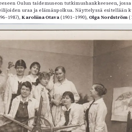
eeseen Oulun taidemuseon tutkimushankkeeseen, jossa s
uvataide
lijoiden uraa ja elämänpolkua. Näyttelyssä esitellään ku
Kirjat
896–1987),
Karoliina Otava
(1901–1990),
Olga Nordström
(
n English
sitystaide
Arkisto