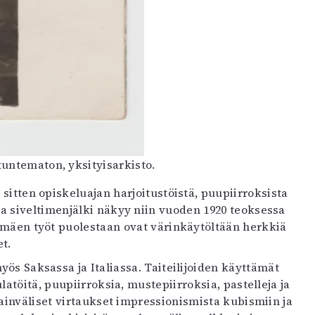
untematon, yksityisarkisto.
e sitten opiskeluajan harjoitustöistä, puupiirroksista
a siveltimenjälki näkyy niin vuoden 1920 teoksessa
lomäen työt puolestaan ovat värinkäytöltään herkkiä
et.
yös Saksassa ja Italiassa. Taiteilijoiden käyttämät
ulatöitä, puupiirroksia, mustepiirroksia, pastelleja ja
sainväliset virtaukset impressionismista kubismiin ja