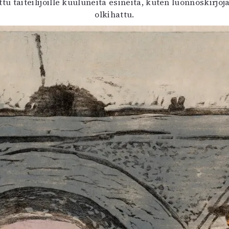
u taiteilijoille kuuluneita esineitä, kuten luonnoskirjoja
olkihattu.