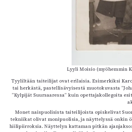
Lyyli Moisio (myöhemmin Ka
Tyyliltään taiteilijat ovat erilaisia. Esimerkiksi Ka
tai herkästä, pastellisävyisestä muotokuvasta ”Jo
”Kylpijät Suursaaressa” kuin opettajakollegoita es
ak
Monet naispuolisista taiteilijoista opiskelivat Su
tekniikat olivat monipuolisia, ja näyttelyssä onkin öl
hiilipiirroksia. Näyttelyn kattaman pitkän ajanjakso