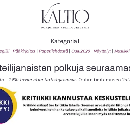
tegoriat
Lehdet
Info
Kategoriat
koartikkeli
4/2026
Tilaus j
illii
Pääkirjoitus
Paperilehdestä
Oulu2026
Näyttelyt
Musiikki
Teatteri
2–3/2026
irtonume
Tanssi
1/2026
Yhteistyö
teilijanaisten polkuja seuraam
Tanssi
6/2025
Toimitu
arjakuva
5/2025 saame
Mediatie
to – 1900-luvun alun taiteilijanaisia
. Oulun taidemuseo 25.2
ámegillii
5/2025
Kaltio r
äkirjoitus
Lehtiarkisto
erilehdestä
Oulu2026
Näyttelyt
Musiikki
Levyt