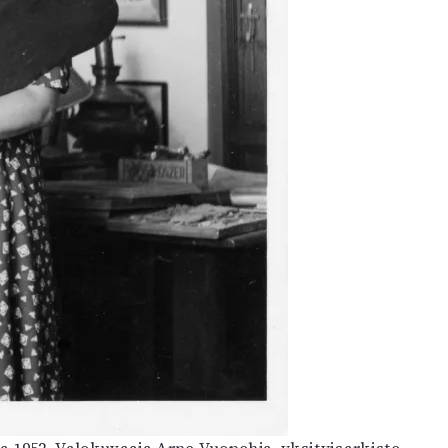
1952. Valokuvaaja Arne Vuopohja, yksityisarkisto.