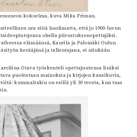
taidemuseon kokoelma, kuva Mika Friman.
aiteellinen ura siitä huolimatta, että jo 1900-luvun
t taideopintojensa ohella piirustuksenopettajiksi.
n vaiheessa elämäänsä, Kaurila ja Palomäki Oulun
äsityön kerääjänä ja tallentajana, ei niinkään
Karoliina Otava työskenteli opettajuutensa lisäksi
tava puolestaan mainoksia ja kirjojen kansikuvia,
öitä: kummaltakin on esillä yli 30 teosta, kun taas
kin.