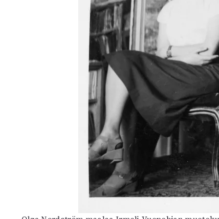
Olga Nordström maalaa Irmeli Vuopohjan muotokuva