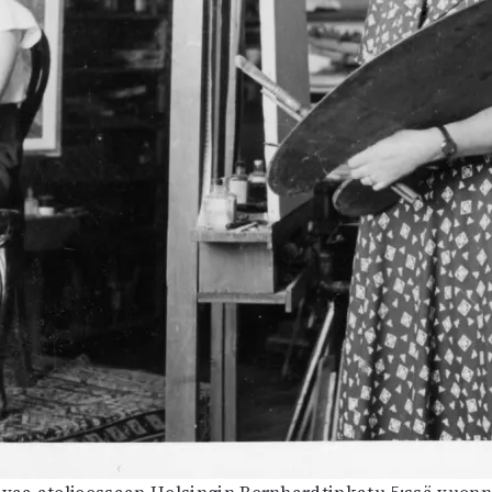
a ateljeessaan Helsingin Bernhardtinkatu 5:ssä vuonna 