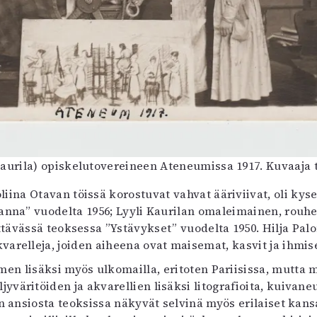
urila) opiskelutovereineen Ateneumissa 1917. Kuvaaja t
roliina Otavan töissä korostuvat vahvat ääriviivat, oli kys
hanna” vuodelta 1956; Lyyli Kaurilan omaleimainen, rouhe
ittävässä teoksessa ”Ystävykset” vuodelta 1950. Hilja Pa
varelleja, joiden aiheena ovat maisemat, kasvit ja ihmis
omen lisäksi myös ulkomailla, eritoten Pariisissa, mutta m
jyväritöiden ja akvarellien lisäksi litografioita, kuivane
n ansiosta teoksissa näkyvät selvinä myös erilaiset kan