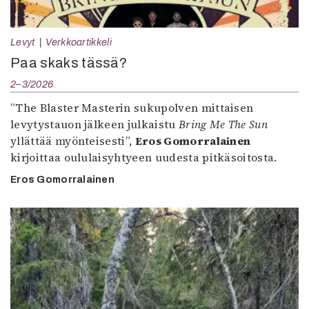
Levyt
Verkkoartikkeli
Paa skaks tässä?
2–3/2026
”The Blaster Masterin sukupolven mittaisen
levytystauon jälkeen julkaistu
Bring Me The Sun
yllättää myönteisesti”,
Eros Gomorralainen
kirjoittaa oululaisyhtyeen uudesta pitkäsoitosta.
Eros Gomorralainen