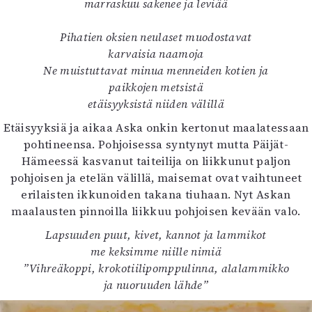
marraskuu sakenee ja leviää
Pihatien oksien neulaset muodostavat
karvaisia naamoja
Ne muistuttavat minua menneiden kotien ja
paikkojen metsistä
etäisyyksistä niiden välillä
Etäisyyksiä ja aikaa Aska onkin kertonut maalatessaan
pohtineensa. Pohjoisessa syntynyt mutta Päijät-
Hämeessä kasvanut taiteilija on liikkunut paljon
pohjoisen ja etelän välillä, maisemat ovat vaihtuneet
erilaisten ikkunoiden takana tiuhaan. Nyt Askan
maalausten pinnoilla liikkuu pohjoisen kevään valo.
Lapsuuden puut, kivet, kannot ja lammikot
me keksimme niille nimiä
”Vihreäkoppi, krokotiilipomppulinna, alalammikko
ja nuoruuden lähde”