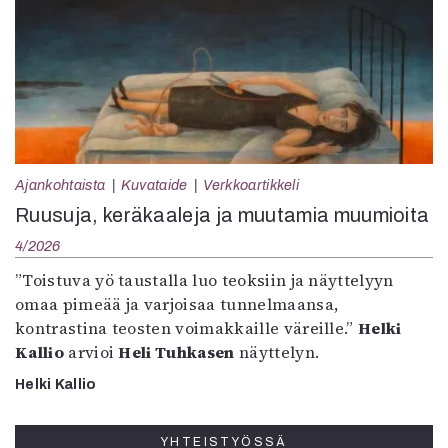
Ajankohtaista
Kuvataide
Verkkoartikkeli
Ruusuja, keräkaaleja ja muutamia muumioita
4/2026
”Toistuva yö taustalla luo teoksiin ja näyttelyyn
omaa pimeää ja varjoisaa tunnelmaansa,
kontrastina teosten voimakkaille väreille.”
Helki
Kallio
arvioi
Heli Tuhkasen
näyttelyn.
Helki Kallio
YHTEISTYÖSSÄ