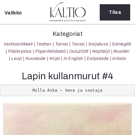
Tilaa
Valikko
Sulje
Kategoriat
Kategoriat
Verkkoartikkeli
Verkkoartikkeli
Teatteri
Tanssi
Tanssi
Sarjakuva
Sámegillii
Teatteri
Pääkirjoitus
Paperilehdestä
Oulu2026
Näyttelyt
Musiikki
Tanssi
Levyt
Kuvataide
Kirjat
In English
Esitystaide
Arkisto
Tanssi
Sarjakuva
Lapin kullanmurut #4
Sámegillii
Pääkirjoitus
Milla Aska – Vene ja soutaja
Paperilehdestä
Oulu2026
Näyttelyt
Musiikki
Levyt
Kuvataide