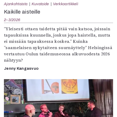
Ajankohtaista
Kuvataide
Verkkoartikkeli
Kaikille aisteille
2–3/2026
”Yleisesti ottaen taidetta pitää vain katsoa, joissain
tapauksissa kuunnella, joskus jopa haistella, mutta
ei missään tapauksessa koskea.” Kuinka
”saamelaisen nykytaiteen suurnäyttely” Helsingissä
vertautuu Oulun taidemuseossa alkuvuodesta 2026
nähtyyn?
Jenny Kangasvuo