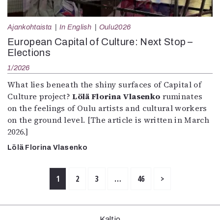
Ajankohtaista
In English
Oulu2026
European Capital of Culture: Next Stop –
Elections
1/2026
What lies beneath the shiny surfaces of Capital of
Culture project?
Lölä Florina Vlasenko
ruminates
on the feelings of Oulu artists and cultural workers
on the ground level. [The article is written in March
2026.]
Lölä Florina Vlasenko
1
2
3
…
46
>
Kaltio