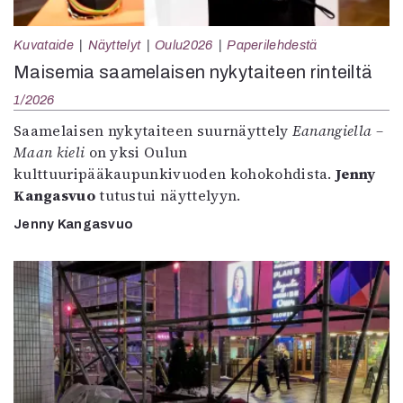
Kuvataide
Näyttelyt
Oulu2026
Paperilehdestä
Maisemia saamelaisen nykytaiteen rinteiltä
1/2026
Saamelaisen nykytaiteen suurnäyttely
Eanangiella –
Maan kieli
on yksi Oulun
kulttuuripääkaupunkivuoden kohokohdista.
Jenny
Kangasvuo
tutustui näyttelyyn.
Jenny Kangasvuo