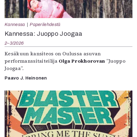
Kannessa
Paperilehdestä
Kannessa: Juoppo Joogaa
2–3/2026
Kesäkuun kansiteos on Oulussa asuvan
performanssitaiteilija
Olga Prokhorovan
”Juoppo
Joogaa”.
Paavo J. Heinonen