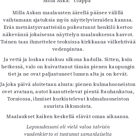
Milla Aska: ”Ulappa”
Milla Askan maalausten äärellä pääsee välillä
vaihtamaan ajatuksia myös näyttelyvieraiden kanssa.
Eräs metsästysvaatteisiin pukeutunut henkilö kertoo
näkevänsä jokaisessa näyttelyn maalauksessa kasvot.
Toinen taas ihmettelee teoksissa kirkkaana välkehtivää
vedenpintaa.
Ja vettä ja loskaa roiskuu ulkona kadulla. Sitten, kuin
hetkessä, valo on kuivattanut tämän pienen kaupungin
tiet ja ne ovat paljastuneet lumen alta ja on kevät.
Ja joka päivä aloitetaan alusta: pienen kulmahuoneiston
ovet avataan, autot kaasuttelevat pientä Rauhankatua,
Torniossa, ihmiset kurkistelevat kulmahuoneiston
suurista ikkunoista.
Maalaukset kaiken keskellä elävät omaa aikaansa.
Lapsuudessani oli vielä valoa talvisin
vuodenkierto ei tuntunut samanlaiselta