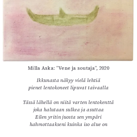
Kirjat
In English
Esitystaide
Arkisto
Lehdet
4/2026
2–3/2026
1/2026
Milla Aska: ”Vene ja soutaja”, 2020
6/2025
Ikkunasta näkyy vielä lehtiä
5/2025 saame
pienet lentokoneet lipuvat taivaalla
5/2025
Lehtiarkisto
Tässä lähellä on niitä varten lentokenttä
joka halutaan sulkea ja asuttaa
Info
Eilen yritin juosta sen ympäri
Tilaus ja irtonumerot
hahmottaakseni kuinka iso alue on
Yhteistyössä
Toimitus