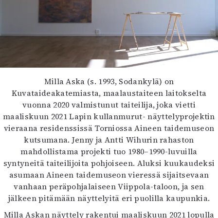
Milla Aska (s. 1993, Sodankylä) on
Kuvataideakatemiasta, maalaustaiteen laitokselta
vuonna 2020 valmistunut taiteilija, joka vietti
maaliskuun 2021 Lapin kullanmurut- näyttelyprojektin
vieraana residenssissä Torniossa Aineen taidemuseon
kutsumana. Jenny ja Antti Wihurin rahaston
mahdollistama projekti tuo 1980–1990-luvuilla
syntyneitä taiteilijoita pohjoiseen. Aluksi kuukaudeksi
asumaan Aineen taidemuseon vieressä sijaitsevaan
vanhaan peräpohjalaiseen Viippola-taloon, ja sen
jälkeen pitämään näyttelyitä eri puolilla kaupunkia.
Milla Askan näyttely rakentui maaliskuun 2021 lopulla