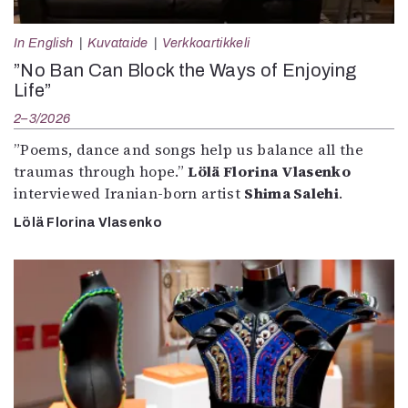
In English
Kuvataide
Verkkoartikkeli
”No Ban Can Block the Ways of Enjoying
Life”
2–3/2026
”Poems, dance and songs help us balance all the
traumas through hope.”
Lölä Florina Vlasenko
interviewed Iranian-born artist
Shima Salehi
.
Lölä Florina Vlasenko