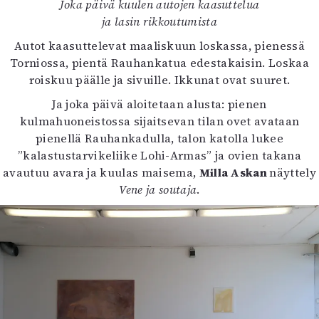
Joka päivä kuulen autojen kaasuttelua
Mediatiedot
ja lasin rikkoutumista
Kaltio ry
Autot kaasuttelevat maaliskuun loskassa, pienessä
Torniossa, pientä Rauhankatua edestakaisin. Loskaa
roiskuu päälle ja sivuille. Ikkunat ovat suuret.
Ja joka päivä aloitetaan alusta: pienen
kulmahuoneistossa sijaitsevan tilan ovet avataan
pienellä Rauhankadulla, talon katolla lukee
”kalastustarvikeliike Lohi-Armas” ja ovien takana
avautuu avara ja kuulas maisema,
Milla Askan
näyttely
Vene ja soutaja
.