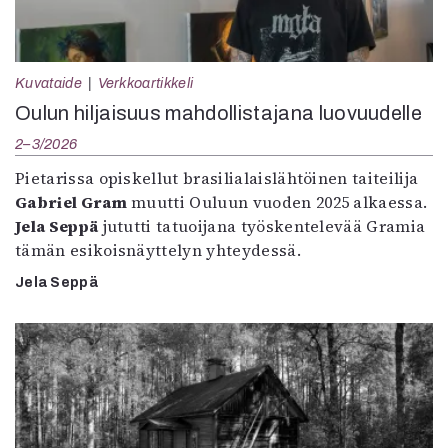
Kuvataide
Verkkoartikkeli
Oulun hiljaisuus mahdollistajana luovuudelle
2–3/2026
Pietarissa opiskellut brasilialaislähtöinen taiteilija
Gabriel Gram
muutti Ouluun vuoden 2025 alkaessa.
Jela Seppä
jututti tatuoijana työskentelevää Gramia
tämän esikoisnäyttelyn yhteydessä.
Jela Seppä