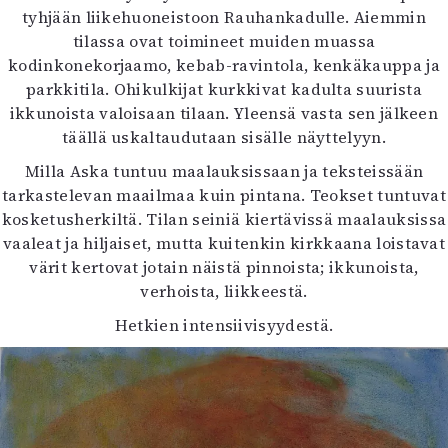
tyhjään liikehuoneistoon Rauhankadulle. Aiemmin
tilassa ovat toimineet muiden muassa
kodinkonekorjaamo, kebab-ravintola, kenkäkauppa ja
parkkitila. Ohikulkijat kurkkivat kadulta suurista
ikkunoista valoisaan tilaan. Yleensä vasta sen jälkeen
täällä uskaltaudutaan sisälle näyttelyyn.
Milla Aska tuntuu maalauksissaan ja teksteissään
tarkastelevan maailmaa kuin pintana. Teokset tuntuvat
kosketusherkiltä. Tilan seiniä kiertävissä maalauksissa
vaaleat ja hiljaiset, mutta kuitenkin kirkkaana loistavat
värit kertovat jotain näistä pinnoista; ikkunoista,
verhoista, liikkeestä.
Hetkien intensiivisyydestä.