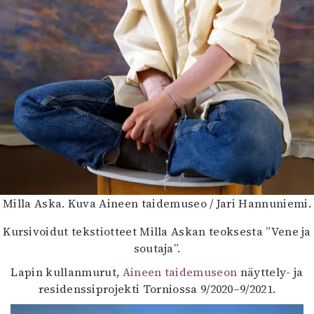
Milla Aska. Kuva Aineen taidemuseo / Jari Hannuniemi.
Kursivoidut tekstiotteet Milla Askan teoksesta ”Vene ja
soutaja”.
Lapin kullanmurut,
Aineen taidemuseon
näyttely- ja
residenssiprojekti Torniossa 9/2020–9/2021.