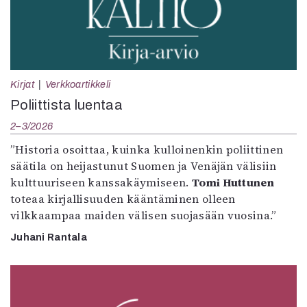
Kirjat
Verkkoartikkeli
Poliittista luentaa
2–3/2026
”Historia osoittaa, kuinka kulloinenkin poliittinen
säätila on heijastunut Suomen ja Venäjän välisiin
kulttuuriseen kanssakäymiseen.
Tomi Huttunen
toteaa kirjallisuuden kääntäminen olleen
vilkkaampaa maiden välisen suojasään vuosina.”
Juhani Rantala