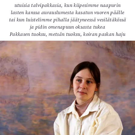
utuisia talvipakkasia, kun kiipesimme naapurin
lasten kanssa aurauslumesta kasatun vuoren päälle
tai kun luistelimme pihalla jäätyneessä vesilätäkössä
ja pidin omenapuun oksasta tukea
Pakkasen tuoksu, metsän tuoksu, koiran paskan haju