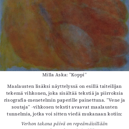
Milla Aska: ”Koppi”
Maalausten lisäksi näyttelyssä on esillä taiteilijan
tekemä vihkonen, joka sisältää tekstiä ja piirroksia
risografia-menetelmin paperille painettuna. ”Vene ja
soutaja” -vihkosen tekstit avaavat maalausten
tunnelmia, jotka voi sitten viedä mukanaan kotiin:
Verhon takana päivä on repeämäisillään