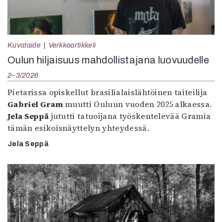
Kuvataide
Verkkoartikkeli
Oulun hiljaisuus mahdollistajana luovuudelle
2–3/2026
Pietarissa opiskellut brasilialaislähtöinen taiteilija
Gabriel Gram
muutti Ouluun vuoden 2025 alkaessa.
Jela Seppä
jututti tatuoijana työskentelevää Gramia
tämän esikoisnäyttelyn yhteydessä.
Jela Seppä