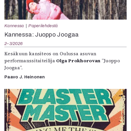
Kannessa
Paperilehdestä
Kannessa: Juoppo Joogaa
2–3/2026
Kesäkuun kansiteos on Oulussa asuvan
performanssitaiteilija
Olga Prokhorovan
”Juoppo
Joogaa”.
Paavo J. Heinonen