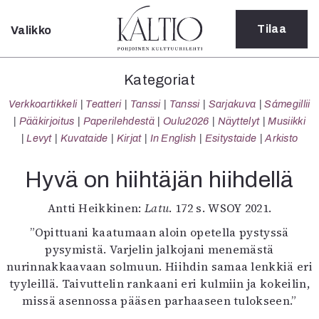
Tilaa
Valikko
Sulje
Kategoriat
Kategoriat
Verkkoartikkeli
Verkkoartikkeli
Teatteri
Tanssi
Tanssi
Sarjakuva
Sámegillii
Teatteri
Pääkirjoitus
Paperilehdestä
Oulu2026
Näyttelyt
Musiikki
Tanssi
Levyt
Kuvataide
Kirjat
In English
Esitystaide
Arkisto
Tanssi
Sarjakuva
Hyvä on hiihtäjän hiihdellä
Sámegillii
Pääkirjoitus
Antti Heikkinen:
Latu
. 172 s. WSOY 2021.
Paperilehdestä
”Opittuani kaatumaan aloin opetella pystyssä
Oulu2026
pysymistä. Varjelin jalkojani menemästä
Näyttelyt
nurinnakkaavaan solmuun. Hiihdin samaa lenkkiä eri
Musiikki
tyyleillä. Taivuttelin rankaani eri kulmiin ja kokeilin,
Levyt
missä asennossa pääsen parhaaseen tulokseen.”
Kuvataide