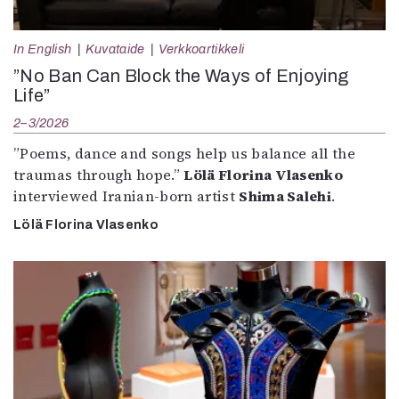
In English
Kuvataide
Verkkoartikkeli
”No Ban Can Block the Ways of Enjoying
Life”
2–3/2026
”Poems, dance and songs help us balance all the
traumas through hope.”
Lölä Florina Vlasenko
interviewed Iranian-born artist
Shima Salehi
.
Lölä Florina Vlasenko