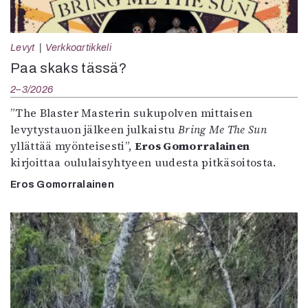
Levyt
Verkkoartikkeli
Paa skaks tässä?
2–3/2026
”The Blaster Masterin sukupolven mittaisen
levytystauon jälkeen julkaistu
Bring Me The Sun
yllättää myönteisesti”,
Eros Gomorralainen
kirjoittaa oululaisyhtyeen uudesta pitkäsoitosta.
Eros Gomorralainen