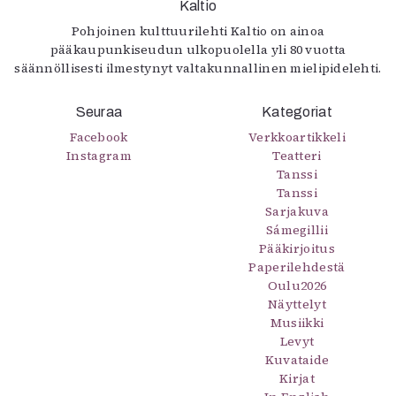
Kaltio
Pohjoinen kulttuurilehti Kaltio on ainoa
pääkaupunkiseudun ulkopuolella yli 80 vuotta
säännöllisesti ilmestynyt valtakunnallinen mielipidelehti.
Seuraa
Kategoriat
Facebook
Verkkoartikkeli
Instagram
Teatteri
Tanssi
Tanssi
Sarjakuva
Sámegillii
Pääkirjoitus
Paperilehdestä
Oulu2026
Näyttelyt
Musiikki
Levyt
Kuvataide
Kirjat