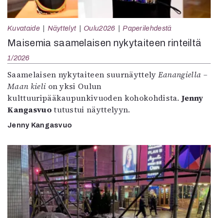
Kuvataide
Näyttelyt
Oulu2026
Paperilehdestä
Maisemia saamelaisen nykytaiteen rinteiltä
1/2026
Saamelaisen nykytaiteen suurnäyttely
Eanangiella –
Maan kieli
on yksi Oulun
kulttuuripääkaupunkivuoden kohokohdista.
Jenny
Kangasvuo
tutustui näyttelyyn.
Jenny Kangasvuo