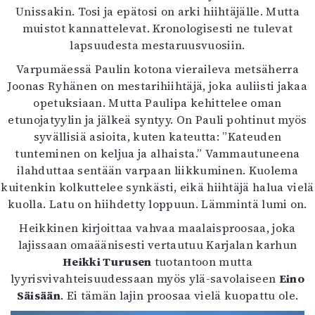
Unissakin. Tosi ja epätosi on arki hiihtäjälle. Mutta
muistot kannattelevat. Kronologisesti ne tulevat
lapsuudesta mestaruusvuosiin.
Varpumäessä Paulin kotona vieraileva metsäherra
Joonas Ryhänen on mestarihiihtäjä, joka auliisti jakaa
opetuksiaan. Mutta Paulipa kehittelee oman
etunojatyylin ja jälkeä syntyy. On Pauli pohtinut myös
syvällisiä asioita, kuten kateutta: ”Kateuden
tunteminen on keljua ja alhaista.” Vammautuneena
ilahduttaa sentään varpaan liikkuminen. Kuolema
kuitenkin kolkuttelee synkästi, eikä hiihtäjä halua vielä
kuolla. Latu on hiihdetty loppuun. Lämmintä lumi on.
Heikkinen kirjoittaa vahvaa maalaisproosaa, joka
lajissaan omaäänisesti vertautuu Karjalan karhun
Heikki Turusen
tuotantoon mutta
lyyrisvivahteisuudessaan myös ylä-savolaiseen
Eino
Säisään
. Ei tämän lajin proosaa vielä kuopattu ole.