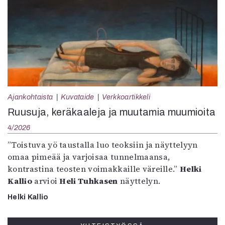
Ajankohtaista
Kuvataide
Verkkoartikkeli
Ruusuja, keräkaaleja ja muutamia muumioita
4/2026
”Toistuva yö taustalla luo teoksiin ja näyttelyyn
omaa pimeää ja varjoisaa tunnelmaansa,
kontrastina teosten voimakkaille väreille.”
Helki
Kallio
arvioi
Heli Tuhkasen
näyttelyn.
Helki Kallio