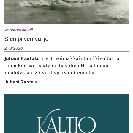
Verkkoartikkeli
Sienipilven varjo
2–3/2026
Juhani Rantala
mietti voimakkainta väkivaltaa ja
ihmiskunnan päätymistä siihen Hiroshiman
räjähdyksen 80-vuotispäivän tienoolla.
Juhani Rantala