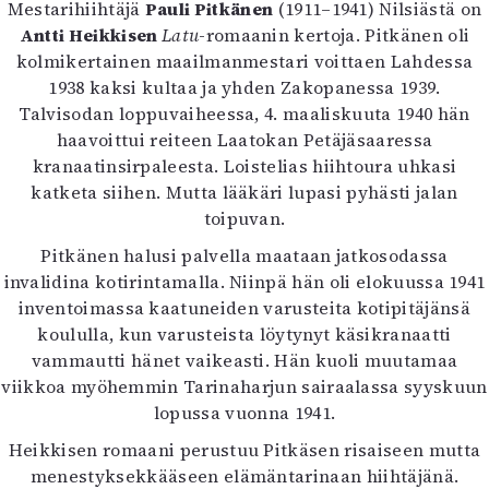
Mestarihiihtäjä
Pauli Pitkänen
Kirjat
(1911–1941) Nilsiästä on
Antti Heikkisen
Latu
-romaanin kertoja. Pitkänen oli
In English
kolmikertainen maailmanmestari voittaen Lahdessa
Esitystaide
1938 kaksi kultaa ja yhden Zakopanessa 1939.
Arkisto
Talvisodan loppuvaiheessa, 4. maaliskuuta 1940 hän
haavoittui reiteen Laatokan Petäjäsaaressa
Lehdet
kranaatinsirpaleesta. Loistelias hiihtoura uhkasi
4/2026
katketa siihen. Mutta lääkäri lupasi pyhästi jalan
2–3/2026
toipuvan.
1/2026
Pitkänen halusi palvella maataan jatkosodassa
6/2025
invalidina kotirintamalla. Niinpä hän oli elokuussa 1941
5/2025 saame
inventoimassa kaatuneiden varusteita kotipitäjänsä
5/2025
koululla, kun varusteista löytynyt käsikranaatti
Lehtiarkisto
vammautti hänet vaikeasti. Hän kuoli muutamaa
viikkoa myöhemmin Tarinaharjun sairaalassa syyskuun
Info
lopussa vuonna 1941.
Tilaus ja irtonumerot
Heikkisen romaani perustuu Pitkäsen risaiseen mutta
Yhteistyössä
menestyksekkääseen elämäntarinaan hiihtäjänä.
Toimitus