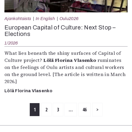
Ajankohtaista
In English
Oulu2026
European Capital of Culture: Next Stop –
Elections
1/2026
What lies beneath the shiny surfaces of Capital of
Culture project?
Lölä Florina Vlasenko
ruminates
on the feelings of Oulu artists and cultural workers
on the ground level. [The article is written in March
2026.]
Lölä Florina Vlasenko
1
2
3
…
46
>