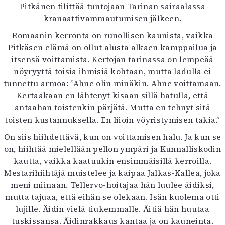
Pitkänen tilittää tuntojaan Tarinan sairaalassa
Mediatiedot
kranaattivammautumisen jälkeen.
Kaltio ry
Romaanin kerronta on runollisen kaunista, vaikka
Pitkäsen elämä on ollut alusta alkaen kamppailua ja
itsensä voittamista. Kertojan tarinassa on lempeää
nöyryyttä toisia ihmisiä kohtaan, mutta ladulla ei
tunnettu armoa: ”Ahne olin minäkin. Ahne voittamaan.
Kertaakaan en lähtenyt kisaan sillä hatulla, että
antaahan toistenkin pärjätä. Mutta en tehnyt sitä
toisten kustannuksella. En liioin vöyristymisen takia.”
On siis hiihdettävä, kun on voittamisen halu. Ja kun se
on, hiihtää mielellään pellon ympäri ja Kunnalliskodin
kautta, vaikka kaatuukin ensimmäisillä kerroilla.
Mestarihiihtäjä muistelee ja kaipaa Jalkas-Kallea, joka
meni miinaan. Tellervo-hoitajaa hän luulee äidiksi,
mutta tajuaa, että eihän se olekaan. Isän kuolema otti
lujille. Äidin vielä tiukemmalle. Äitiä hän huutaa
tuskissansa. Äidinrakkaus kantaa ja on kauneinta.