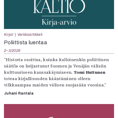
Kirjat
Verkkoartikkeli
Poliittista luentaa
2–3/2026
”Historia osoittaa, kuinka kulloinenkin poliittinen
säätila on heijastunut Suomen ja Venäjän välisiin
kulttuuriseen kanssakäymiseen.
Tomi Huttunen
toteaa kirjallisuuden kääntäminen olleen
vilkkaampaa maiden välisen suojasään vuosina.”
Juhani Rantala