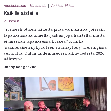
Ajankohtaista
Kuvataide
Verkkoartikkeli
Kaikille aisteille
2–3/2026
”Yleisesti ottaen taidetta pitää vain katsoa, joissain
tapauksissa kuunnella, joskus jopa haistella, mutta
ei missään tapauksessa koskea.” Kuinka
”saamelaisen nykytaiteen suurnäyttely” Helsingissä
vertautuu Oulun taidemuseossa alkuvuodesta 2026
nähtyyn?
Jenny Kangasvuo