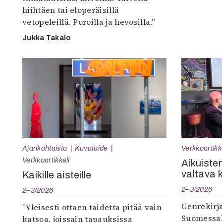
hiihtäen tai eloperäisillä
vetopeleillä. Poroilla ja hevosilla.”
Jukka Takalo
Ajankohtaista
Kuvataide
Verkkoartikk
Verkkoartikkeli
Aikuisten
valtava 
Kaikille aisteille
2–3/2026
2–3/2026
Genrekirja
”Yleisesti ottaen taidetta pitää vain
Suomessak
katsoa, joissain tapauksissa