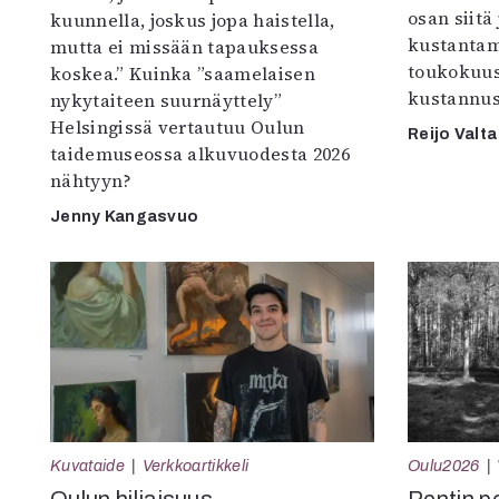
osan siitä
kuunnella, joskus jopa haistella,
kustantam
mutta ei missään tapauksessa
toukokuu
koskea.” Kuinka ”saamelaisen
kustannus
nykytaiteen suurnäyttely”
Helsingissä vertautuu Oulun
Reijo Valta
taidemuseossa alkuvuodesta 2026
nähtyyn?
Jenny Kangasvuo
Kuvataide
Verkkoartikkeli
Oulu2026
Oulun hiljaisuus
Pentin pol