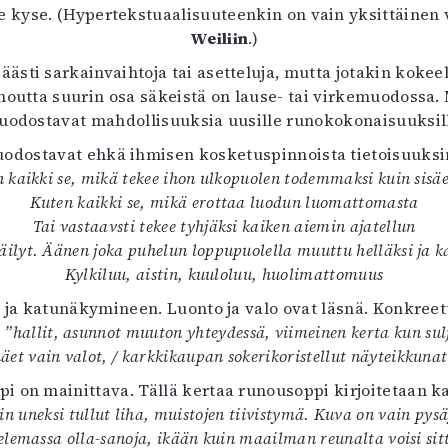
le kyse. (Hypertekstuaalisuuteenkin on vain yksittäinen vi
uvataide
Kirjat
Weiliin
.)
n English
ästi sarkainvaihtoja tai asetteluja, mutta jotakin kokee
sitystaide
noutta suurin osa säkeistä on lause- tai virkemuodossa. M
Arkisto
odostavat mahdollisuuksia uusille runokokonaisuuksil
odostavat ehkä ihmisen kosketuspinnoista tietoisuuksi
 kaikki se, mikä tekee ihon ulkopuolen todemmaksi kuin sisä
Kuten kaikki se, mikä erottaa luodun luomattomasta
Tai vastaavsti tekee tyhjäksi kaiken aiemin ajatellun
äilyt. Äänen joka puhelun loppupuolella muuttu helläksi ja k
Kylkiluu, aistin, kuuloluu, huolimattomuus
 ja katunäkymineen. Luonto ja valo ovat läsnä. Konkr
:
”hallit, asunnot muuton yhteydessä, viimeinen kerta kun sulj
et vain valot, / karkkikaupan sokerikoristellut näyteikkunat
i on mainittava. Tällä kertaa runousoppi kirjoitetaan k
kuin uneksi tullut liha, muistojen tiivistymä. Kuva on vain p
telemassa olla-sanoja, ikään kuin maailman reunalta voisi sit