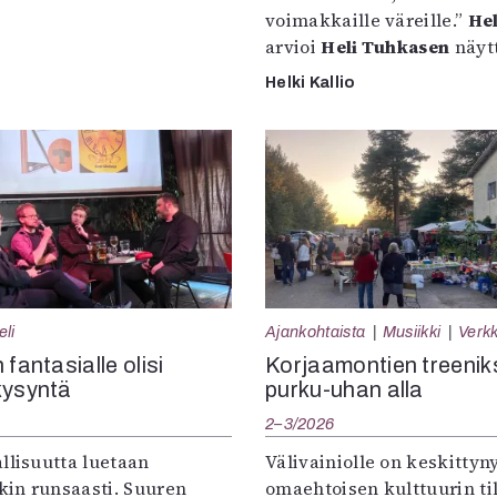
voimakkaille väreille.”
Hel
arvioi
Heli Tuhkasen
näytt
Helki Kallio
eli
Ajankohtaista
Musiikki
Verkk
 fantasialle olisi
Korjaamontien treenik
kysyntä
purku-uhan alla
2–3/2026
llisuutta luetaan
Välivainiolle on keskittyn
in runsaasti. Suuren
omaehtoisen kulttuurin til