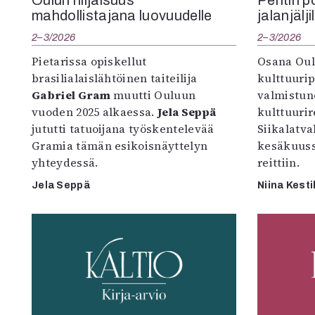
mahdollistajana luovuudelle
jalanjälji
2–3/2026
2–3/2026
Pietarissa opiskellut
Osana Oul
brasilialaislähtöinen taiteilija
kulttuuri
Gabriel Gram
muutti Ouluun
valmistun
vuoden 2025 alkaessa.
Jela Seppä
kulttuurire
jututti tatuoijana työskentelevää
Siikalatva
Gramia tämän esikoisnäyttelyn
kesäkuus
yhteydessä.
reittiin.
Jela Seppä
Niina Kesti