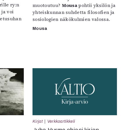
ille ry:n
muotoutuu?
Mousa
pohtii yksilön ja
ja voi
yhteiskunnan suhdetta filosofien ja
petusuhan
sosiologien näkökulmien valossa.
Mousa
Kirjat
Verkkoartikkeli