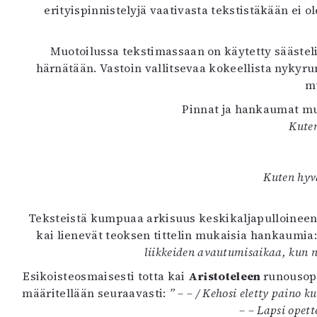
erityispinnistelyjä vaativasta tekstistäkään ei o
K
I
Muotoilussa tekstimassaan on käytetty säästeliä
E
härnätään. Vastoin vallitsevaa kokeellista nykyru
mu
Pinnat ja hankaumat mu
Kuten
Kuten hyv
Teksteistä kumpuaa arkisuus keskikaljapulloineen
kai lienevät teoksen tittelin mukaisia hankaumia
liikkeiden avautumisaikaa, kun nä
Esikoisteosmaisesti totta kai
Aristoteleen
runousopp
määritellään seuraavasti:
” – – / Kehosi eletty paino 
– – Lapsi opet