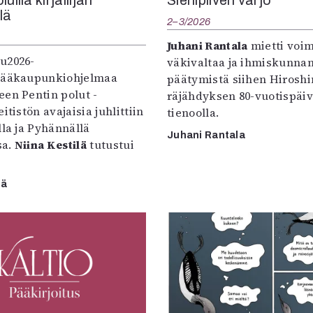
llä
2–3/2026
Juhani Rantala
mietti voi
u2026-
väkivaltaa ja ihmiskunna
pääkaupunkiohjelmaa
päätymistä siihen Hirosh
een Pentin polut -
räjähdyksen 80-vuotispäi
itistön avajaisia juhlittiin
tienoolla.
lla ja Pyhännällä
Juhani Rantala
sa.
Niina Kestilä
tutustui
lä