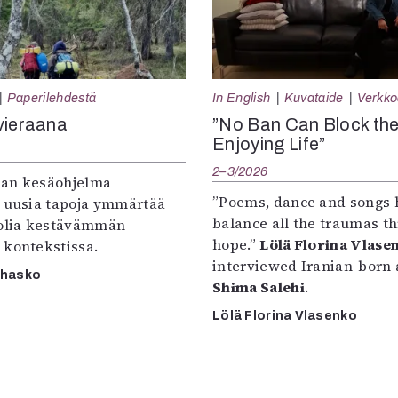
Paperilehdestä
In English
Kuvataide
Verkkoa
vieraana
”No Ban Can Block th
Enjoying Life”
2–3/2026
an kesäohjelma
”Poems, dance and songs 
e uusia tapoja ymmärtää
balance all the traumas t
oolia kestävämmän
hope.”
Lölä Florina Vlase
 kontekstissa.
interviewed Iranian-born a
rhasko
Shima Salehi
.
Lölä Florina Vlasenko