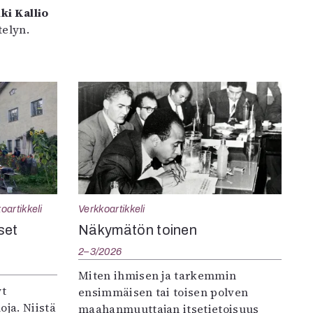
ki Kallio
elyn.
oartikkeli
Verkkoartikkeli
set
Näkymätön toinen
2–3/2026
Miten ihmisen ja tarkemmin
yt
ensimmäisen tai toisen polven
oja. Niistä
maahanmuuttajan itsetietoisuus