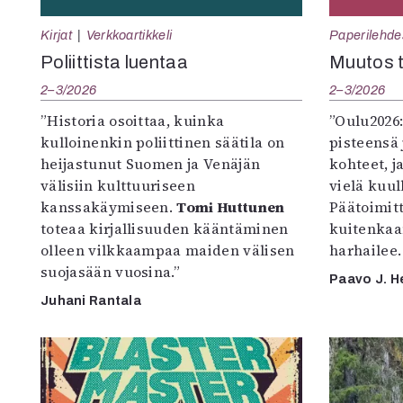
Kirjat
Verkkoartikkeli
Paperilehde
Poliittista luentaa
Muutos t
2–3/2026
2–3/2026
”Historia osoittaa, kuinka
”Oulu2026
kulloinenkin poliittinen säätila on
pisteensä 
heijastunut Suomen ja Venäjän
kohteet, j
välisiin kulttuuriseen
vielä kuul
kanssakäymiseen.
Tomi Huttunen
Päätoimitta
toteaa kirjallisuuden kääntäminen
kuitenkaa
olleen vilkkaampaa maiden välisen
harhailee.
suojasään vuosina.”
Paavo J. H
Juhani Rantala