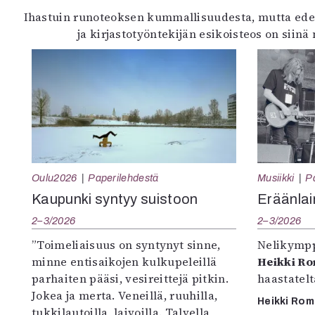
Ihastuin runoteoksen kummallisuudesta, mutta ede
ja kirjastotyöntekijän esikoisteos on siin
Oulu2026
Paperilehdestä
Musiikki
P
Kaupunki syntyy suistoon
Eräänlai
2–3/2026
2–3/2026
”Toimeliaisuus on syntynyt sinne,
Nelikympp
minne entisaikojen kulkupeleillä
Heikki R
parhaiten pääsi, vesireittejä pitkin.
haastatel
Jokea ja merta. Veneillä, ruuhilla,
Heikki Ro
tukkilautoilla, laivoilla. Talvella