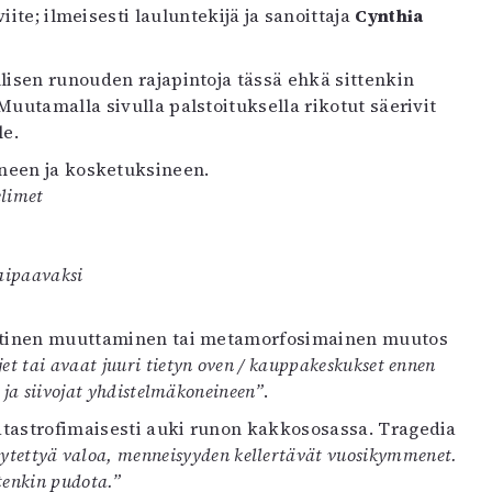
ite; ilmeisesti lauluntekijä ja sanoittaja
Cynthia
llisen runouden rajapintoja tässä ehkä sittenkin
uutamalla sivulla palstoituksella rikotut säerivit
le.
neen ja kosketuksineen.
elimet
aipaavaksi
eettinen muuttaminen tai metamorfosimainen muutos
et tai avaat juuri tietyn oven / kauppakeskukset ennen
 ja siivojat yhdistelmäkoneineen”
.
atastrofimaisesti auki runon kakkososassa. Tragedia
ysäytettyä valoa, menneisyyden kellertävät vuosikymmenet.
tenkin pudota.”