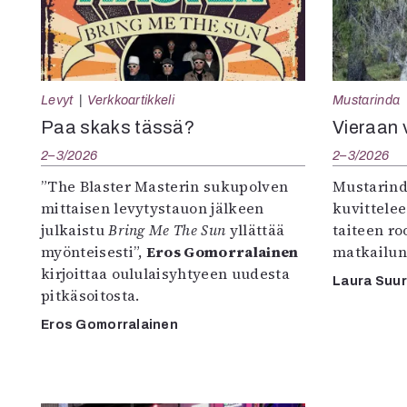
Levyt
Verkkoartikkeli
Mustarinda
Paa skaks tässä?
Vieraan 
2–3/2026
2–3/2026
”The Blaster Masterin sukupolven
Mustarind
mittaisen levytystauon jälkeen
kuvittele
julkaistu
Bring Me The Sun
yllättää
taiteen r
myönteisesti”,
Eros Gomorralainen
matkailun
kirjoittaa oululaisyhtyeen uudesta
Laura Suu
pitkäsoitosta.
Eros Gomorralainen