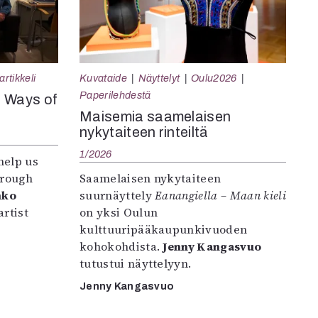
rtikkeli
Kuvataide
Näyttelyt
Oulu2026
Paperilehdestä
e Ways of
Maisemia saamelaisen
nykytaiteen rinteiltä
1/2026
help us
hrough
Saamelaisen nykytaiteen
nko
suurnäyttely
Eanangiella – Maan kieli
rtist
on yksi Oulun
kulttuuripääkaupunkivuoden
kohokohdista.
Jenny Kangasvuo
tutustui näyttelyyn.
Jenny Kangasvuo