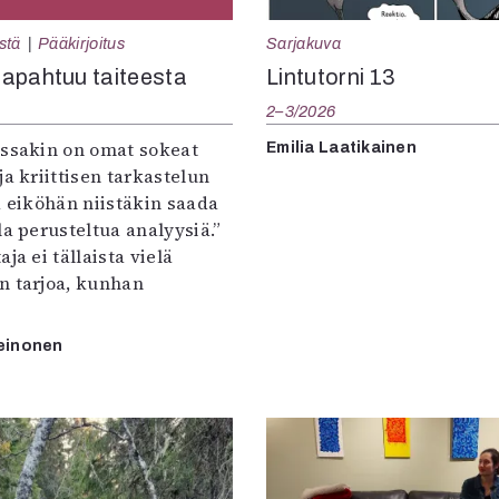
Sarjakuva
stä
Pääkirjoitus
Lintutorni 13
apahtuu taiteesta
2–3/2026
:ssakin on omat sokeat
Emilia Laatikainen
ja kriittisen tarkastelun
a eiköhän niistäkin saada
la perusteltua analyysiä.”
ja ei tällaista vielä
n tarjoa, kunhan
einonen