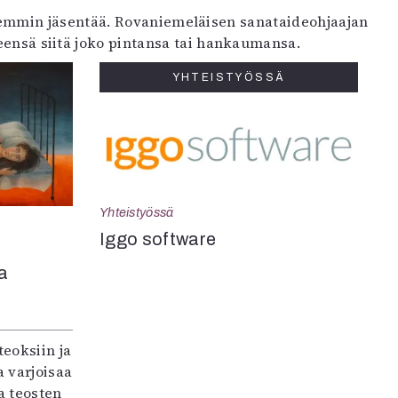
emmin jäsentää. Rovaniemeläisen sanataideohjaajan
leensä siitä joko pintansa tai hankaumansa.
YHTEISTYÖSSÄ
Yhteistyössä
Iggo software
a
teoksiin ja
 varjoisaa
a teosten