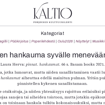
tegoriat
Lehdet
Info
Kategoriat
koartikkeli
4/2026
Tilaus j
illii
Pääkirjoitus
Paperilehdestä
Oulu2026
Näyttelyt
Musiikki
Teatteri
2–3/2026
irtonume
Tanssi
1/2026
Yhteistyö
nen hankauma syvälle menevää
Tanssi
6/2025
Toimitu
arjakuva
5/2025 saame
Mediatie
Laura Herva:
pinnat. hankaumat
. 66 s. Basam books 2021.
ámegillii
5/2025
Kaltio r
a, jotka lumoavat, mutta niiden sanallistaminen vaatii lu
äkirjoitus
Lehtiarkisto
. hankaumat
aiheuttaa edellä mainitun pulman. Yritän puid
erilehdestä
pinnistellen kykenen sanallistamaan.
Oulu2026
e otsikoituja, ja niiden yhtenäisyys rajoittuu erilaisiksi
Näyttelyt
jaa sanojen tai aiheiden toistoon, mutta jotakin epäkonv
Musiikki
 on toisinaan hankala tulkita kokonaisuuksiksi, mutta m
Levyt