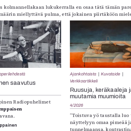
s kolmannellakaan lukukerralla en osaa tätä tämän par
ä määrin miellyttävä pulma, että jokainen piirtäköön mie
aperilehdestä
Ajankohtaista
Kuvataide
Verkkoartikkeli
nen saavutus
Ruusuja, keräkaaleja j
muutamia muumioita
inen Radiopuhelimet
4/2026
omppaisen
”Toistuva yö taustalla luo 
tavana.
näyttelyyn omaa pimeää ja
mppainen
tunnelmaansa, kontrastin