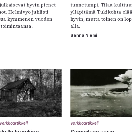
 julkaisevat hyvin pienet
tunnetumpi, Tilaa kulttuur
ot. Helmivyö juhlisti
ylläpitämä Tukikohta elää 
ssa kymmenen vuoden
hyvin, mutta toinen on lo
toimintaansa.
alla.
Sanna Niemi
Verkkoartikkeli
Verkkoartikkeli
uilla kirjailijan
Sienipilven varjo