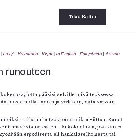
Tilaa
Kaltio
a
Levyt
Kuvataide
Kirjat
In English
Esitystaide
Arkisto
rot
ssä
n runouteen
s
dot
y
kukertoja, jotta pääsisi selville mikä teoksessa
a teosta niillä sanoin ja virkkein, mitä vaivoin
 pinnoiksi – tähänhän teoksen nimikin viittaa. Runot
entionaalista niissä on… Ei kokeellista, joskaan ei
yöskään ergodisesta eli hankalaselkoisesta tai