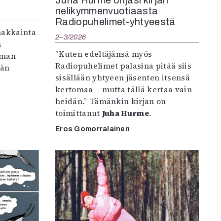
Juha Hurme ohjasi kirjan
nelikymmenvuotiaasta
Radiopuhelimet-yhtyeestä
makkainta
2–3/2026
n
”Kuten edeltäjänsä myös
iman
Radiopuhelimet palasina pitää siis
vän
sisällään yhtyeen jäsenten itsensä
kertomaa – mutta tällä kertaa vain
heidän.” Tämänkin kirjan on
toimittanut
Juha Hurme
.
Eros Gomorralainen