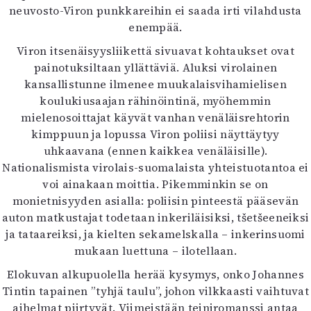
neuvosto-Viron punkkareihin ei saada irti vilahdusta
enempää.
Viron itsenäisyysliikettä sivuavat kohtaukset ovat
painotuksiltaan yllättäviä. Aluksi virolainen
kansallistunne ilmenee muukalaisvihamielisen
koulukiusaajan rähinöintinä, myöhemmin
mielenosoittajat käyvät vanhan venäläisrehtorin
kimppuun ja lopussa Viron poliisi näyttäytyy
uhkaavana (ennen kaikkea venäläisille).
Nationalismista virolais-suomalaista yhteistuotantoa ei
voi ainakaan moittia. Pikemminkin se on
monietnisyyden asialla: poliisin pinteestä pääsevän
auton matkustajat todetaan inkeriläisiksi, tšetšeeneiksi
ja tataareiksi, ja kielten sekamelskalla – inkerinsuomi
mukaan luettuna – ilotellaan.
Elokuvan alkupuolella herää kysymys, onko Johannes
Tintin tapainen ”tyhjä taulu”, johon vilkkaasti vaihtuvat
aihelmat piirtyvät. Viimeistään teiniromanssi antaa