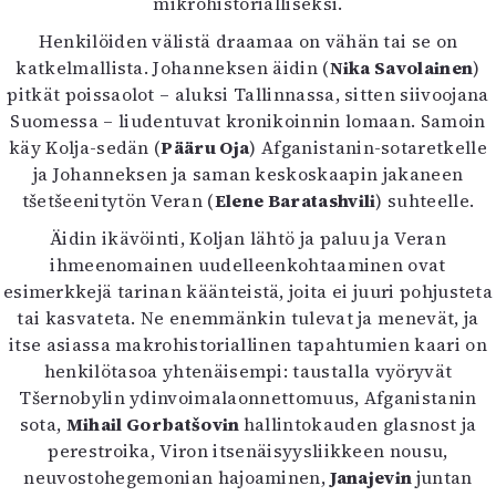
mikrohistorialliseksi.
Mediatiedot
Henkilöiden välistä draamaa on vähän tai se on
Kaltio ry
katkelmallista. Johanneksen äidin (
Nika Savolainen
)
pitkät poissaolot – aluksi Tallinnassa, sitten siivoojana
Suomessa – liudentuvat kronikoinnin lomaan. Samoin
käy Kolja-sedän (
Pääru Oja
) Afganistanin-sotaretkelle
ja Johanneksen ja saman keskoskaapin jakaneen
tšetšeenitytön Veran (
Elene Baratashvili
) suhteelle.
Äidin ikävöinti, Koljan lähtö ja paluu ja Veran
ihmeenomainen uudelleenkohtaaminen ovat
esimerkkejä tarinan käänteistä, joita ei juuri pohjusteta
tai kasvateta. Ne enemmänkin tulevat ja menevät, ja
itse asiassa makrohistoriallinen tapahtumien kaari on
henkilötasoa yhtenäisempi: taustalla vyöryvät
Tšernobylin ydinvoimalaonnettomuus, Afganistanin
sota,
Mihail Gorbatšovin
hallintokauden glasnost ja
perestroika, Viron itsenäisyysliikkeen nousu,
neuvostohegemonian hajoaminen,
Janajevin
juntan