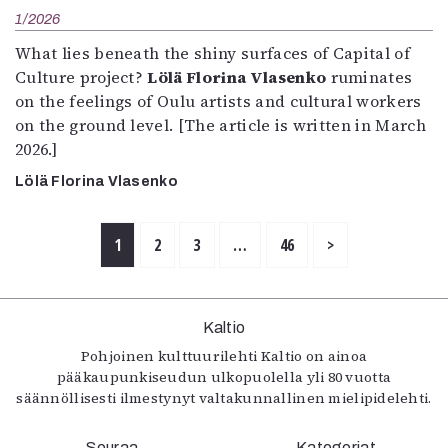
1/2026
What lies beneath the shiny surfaces of Capital of
Culture project?
Lölä Florina Vlasenko
ruminates
on the feelings of Oulu artists and cultural workers
on the ground level. [The article is written in March
2026.]
Lölä Florina Vlasenko
1
2
3
…
46
>
Kaltio
Pohjoinen kulttuurilehti Kaltio on ainoa
pääkaupunkiseudun ulkopuolella yli 80 vuotta
säännöllisesti ilmestynyt valtakunnallinen mielipidelehti.
Seuraa
Kategoriat