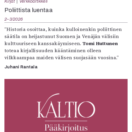
Kirjat
Verkkoartikkeli
Poliittista luentaa
2–3/2026
”Historia osoittaa, kuinka kulloinenkin poliittinen
säätila on heijastunut Suomen ja Venäjän välisiin
kulttuuriseen kanssakäymiseen.
Tomi Huttunen
toteaa kirjallisuuden kääntäminen olleen
vilkkaampaa maiden välisen suojasään vuosina.”
Juhani Rantala