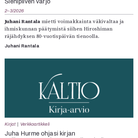
Sienipilven varjo
2–3/2026
Juhani Rantala
mietti voimakkainta väkivaltaa ja
ihmiskunnan päätymistä siihen Hiroshiman
räjähdyksen 80-vuotispäivän tienoolla.
Juhani Rantala
Kirjat
Verkkoartikkeli
Juha Hurme ohjasi kirjan