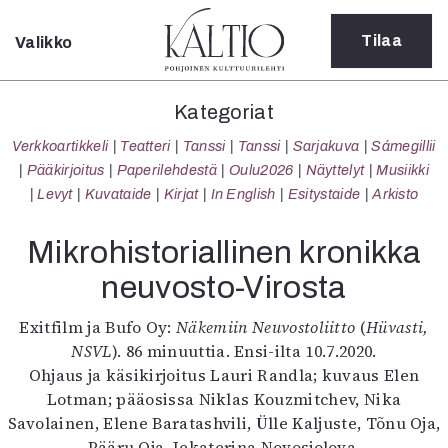
Tilaa
Valikko
Sulje
Kategoriat
Kategoriat
Verkkoartikkeli
Verkkoartikkeli
Teatteri
Tanssi
Tanssi
Sarjakuva
Sámegillii
Teatteri
Pääkirjoitus
Paperilehdestä
Oulu2026
Näyttelyt
Musiikki
Tanssi
Levyt
Kuvataide
Kirjat
In English
Esitystaide
Arkisto
Tanssi
Sarjakuva
Mikrohistoriallinen kronikka
Sámegillii
neuvosto-Virosta
Pääkirjoitus
Paperilehdestä
Exitfilm ja Bufo Oy:
Näkemiin Neuvostoliitto
(
Hüvasti,
Oulu2026
NSVL
). 86 minuuttia. Ensi-ilta 10.7.2020.
Näyttelyt
Ohjaus ja käsikirjoitus Lauri Randla; kuvaus Elen
Musiikki
Lotman; pääosissa Niklas Kouzmitchev, Nika
Levyt
Savolainen, Elene Baratashvili, Ülle Kaljuste, Tõnu Oja,
Kuvataide
Pääru Oja, Jekaterina Novosjolova.