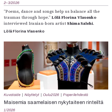
2–3/2026
”Poems, dance and songs help us balance all the
traumas through hope.”
Lölä Florina Vlasenko
interviewed Iranian-born artist
Shima Salehi
.
Lölä Florina Vlasenko
Kuvataide
Näyttelyt
Oulu2026
Paperilehdestä
Maisemia saamelaisen nykytaiteen rinteiltä
1/2026