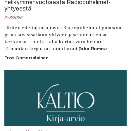
nelikymmenvuotiaasta Radiopuhelimet-
yhtyeestä
2–3/2026
”Kuten edeltäjänsä myös Radiopuhelimet palasina
pitää siis sisällään yhtyeen jäsenten itsensä
kertomaa – mutta tällä kertaa vain heidän.”
Tämänkin kirjan on toimittanut
Juha Hurme
.
Eros Gomorralainen