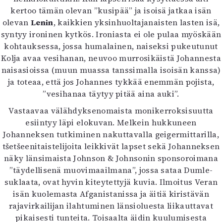
kertoo tämän olevan ”kusipää” ja isoisä jatkaa isän
olevan
Lenin
, kaikkien yksinhuoltajanaisten lasten isä,
syntyy ironinen kytkös. Ironiasta ei ole pulaa myöskään
kohtauksessa, jossa humalainen, naiseksi pukeutunut
Kolja avaa vesihanan, neuvoo murrosikäistä Johannesta
naisasioissa (muun muassa tanssimalla isoisän kanssa)
ja toteaa, että jos Johannes tykkää enemmän pojista,
”vesihanaa täytyy pitää aina auki”.
Vastaavaa välähdyksenomaista monikerroksisuutta
esiintyy läpi elokuvan. Melkein hukkuneen
Johanneksen tutkiminen nakuttavalla geigermittarilla,
tšetšeenitaistelijoita leikkivät lapset sekä Johanneksen
näky länsimaista Johnson & Johnsonin sponsoroimana
”täydellisenä muovimaailmana”, jossa sataa Dumle-
suklaata, ovat hyvin kiteytettyjä kuvia. Ilmoitus Veran
isän kuolemasta Afganistanissa ja äitiä kiristävän
rajavirkailijan ilahtuminen länsioluesta liikauttavat
pikaisesti tunteita. Toisaalta äidin kuulumisesta