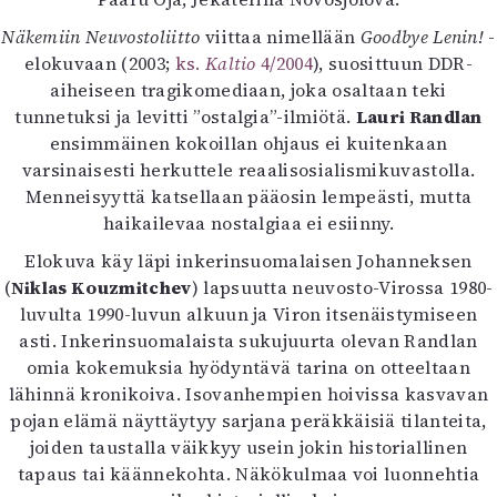
Kirjat
In English
Näkemiin Neuvostoliitto
viittaa nimellään
Goodbye Lenin!
-
Esitystaide
elokuvaan (2003;
ks.
Kaltio
4/2004
), suosittuun DDR-
Arkisto
aiheiseen tragikomediaan, joka osaltaan teki
tunnetuksi ja levitti ”ostalgia”-ilmiötä.
Lauri Randlan
ensimmäinen kokoillan ohjaus ei kuitenkaan
Lehdet
varsinaisesti herkuttele reaalisosialismikuvastolla.
4/2026
Menneisyyttä katsellaan pääosin lempeästi, mutta
2–3/2026
haikailevaa nostalgiaa ei esiinny.
1/2026
Elokuva käy läpi inkerinsuomalaisen Johanneksen
6/2025
(
Niklas Kouzmitchev
) lapsuutta neuvosto-Virossa 1980-
5/2025 saame
luvulta 1990-luvun alkuun ja Viron itsenäistymiseen
5/2025
asti. Inkerinsuomalaista sukujuurta olevan Randlan
Lehtiarkisto
omia kokemuksia hyödyntävä tarina on otteeltaan
lähinnä kronikoiva. Isovanhempien hoivissa kasvavan
Info
pojan elämä näyttäytyy sarjana peräkkäisiä tilanteita,
Tilaus ja irtonumerot
joiden taustalla väikkyy usein jokin historiallinen
Yhteistyössä
tapaus tai käännekohta. Näkökulmaa voi luonnehtia
Toimitus