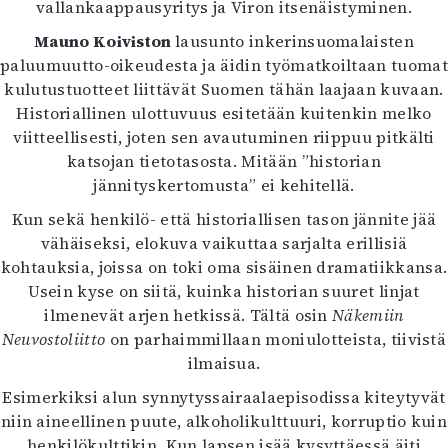
vallankaappausyritys ja Viron itsenäistyminen.
Mauno Koiviston
lausunto inkerinsuomalaisten
paluumuutto-oikeudesta ja äidin työmatkoiltaan tuomat
kulutustuotteet liittävät Suomen tähän laajaan kuvaan.
Historiallinen ulottuvuus esitetään kuitenkin melko
viitteellisesti, joten sen avautuminen riippuu pitkälti
katsojan tietotasosta. Mitään ”historian
jännityskertomusta” ei kehitellä.
Kun sekä henkilö- että historiallisen tason jännite jää
vähäiseksi, elokuva vaikuttaa sarjalta erillisiä
kohtauksia, joissa on toki oma sisäinen dramatiikkansa.
Usein kyse on siitä, kuinka historian suuret linjat
ilmenevät arjen hetkissä. Tältä osin
Näkemiin
Neuvostoliitto
on parhaimmillaan moniulotteista, tiivistä
ilmaisua.
Esimerkiksi alun synnytyssairaalaepisodissa kiteytyvät
niin aineellinen puute, alkoholikulttuuri, korruptio kuin
henkilökulttikin. Kun lapsen isää kysyttäessä äiti