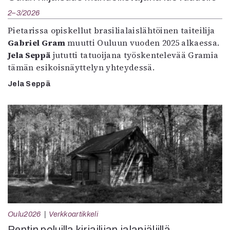
2–3/2026
Pietarissa opiskellut brasilialaislähtöinen taiteilija
Gabriel Gram
muutti Ouluun vuoden 2025 alkaessa.
Jela Seppä
jututti tatuoijana työskentelevää Gramia
tämän esikoisnäyttelyn yhteydessä.
Jela Seppä
Oulu2026
Verkkoartikkeli
Pentin poluilla kirjailijan jalanjäljillä