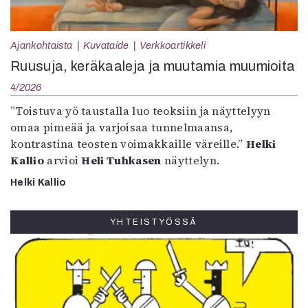
Ajankohtaista
Kuvataide
Verkkoartikkeli
Ruusuja, keräkaaleja ja muutamia muumioita
4/2026
”Toistuva yö taustalla luo teoksiin ja näyttelyyn
omaa pimeää ja varjoisaa tunnelmaansa,
kontrastina teosten voimakkaille väreille.”
Helki
Kallio
arvioi
Heli Tuhkasen
näyttelyn.
Helki Kallio
YHTEISTYÖSSÄ