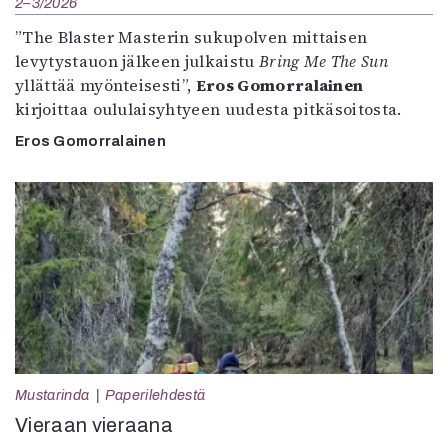
2–3/2026
”The Blaster Masterin sukupolven mittaisen
levytystauon jälkeen julkaistu
Bring Me The Sun
yllättää myönteisesti”,
Eros Gomorralainen
kirjoittaa oululaisyhtyeen uudesta pitkäsoitosta.
Eros Gomorralainen
Mustarinda
Paperilehdestä
Vieraan vieraana