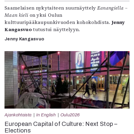
Saamelaisen nykytaiteen suurnäyttely
Eanangiella –
Maan kieli
on yksi Oulun
kulttuuripääkaupunkivuoden kohokohdista.
Jenny
Kangasvuo
tutustui näyttelyyn.
Jenny Kangasvuo
Ajankohtaista
In English
Oulu2026
European Capital of Culture: Next Stop –
Elections