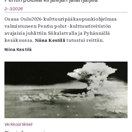
2–3/2026
Osana Oulu2026-kulttuuripääkaupunkiohjelmaa
valmistuneen Pentin polut -kulttuurireitistön
avajaisia juhlittiin Siikalatvalla ja Pyhännällä
kesäkuussa.
Niina Kestilä
tutustui reittiin.
Niina Kestilä
Verkkoartikkeli