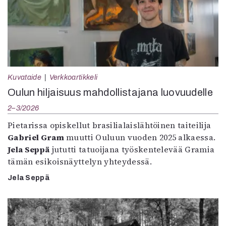
Kuvataide
Verkkoartikkeli
Oulun hiljaisuus mahdollistajana luovuudelle
2–3/2026
Pietarissa opiskellut brasilialaislähtöinen taiteilija
Gabriel Gram
muutti Ouluun vuoden 2025 alkaessa.
Jela Seppä
jututti tatuoijana työskentelevää Gramia
tämän esikoisnäyttelyn yhteydessä.
Jela Seppä