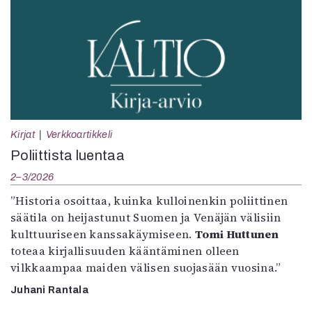
Kirjat
Verkkoartikkeli
Poliittista luentaa
2–3/2026
”Historia osoittaa, kuinka kulloinenkin poliittinen
säätila on heijastunut Suomen ja Venäjän välisiin
kulttuuriseen kanssakäymiseen.
Tomi Huttunen
toteaa kirjallisuuden kääntäminen olleen
vilkkaampaa maiden välisen suojasään vuosina.”
Juhani Rantala