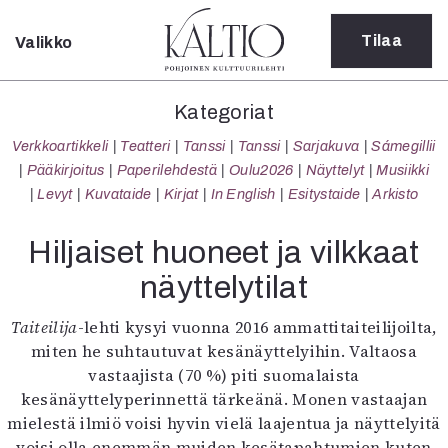
Tilaa
Valikko
Sulje
Kategoriat
Kategoriat
Verkkoartikkeli
Verkkoartikkeli
Teatteri
Tanssi
Tanssi
Sarjakuva
Sámegillii
Teatteri
Pääkirjoitus
Paperilehdestä
Oulu2026
Näyttelyt
Musiikki
Tanssi
Levyt
Kuvataide
Kirjat
In English
Esitystaide
Arkisto
Tanssi
Sarjakuva
Hiljaiset huoneet ja vilkkaat
Sámegillii
näyttelytilat
Pääkirjoitus
Paperilehdestä
Taiteilija
-lehti kysyi vuonna 2016 ammattitaiteilijoilta,
Oulu2026
miten he suhtautuvat kesänäyttelyihin. Valtaosa
Näyttelyt
vastaajista (70 %) piti suomalaista
Musiikki
kesänäyttelyperinnettä tärkeänä. Monen vastaajan
Levyt
mielestä ilmiö voisi hyvin vielä laajentua ja näyttelyitä
Kuvataide
voisi olla enemmän muiden kesätapahtumien kuten