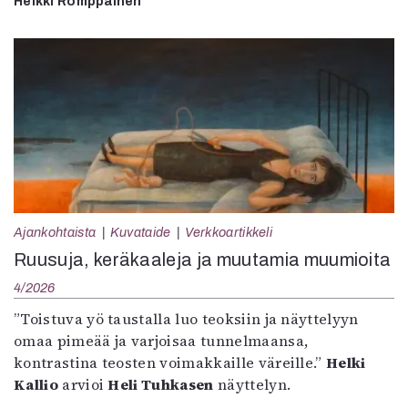
Heikki Romppainen
Ajankohtaista
Kuvataide
Verkkoartikkeli
Ruusuja, keräkaaleja ja muutamia muumioita
4/2026
”Toistuva yö taustalla luo teoksiin ja näyttelyyn
omaa pimeää ja varjoisaa tunnelmaansa,
kontrastina teosten voimakkaille väreille.”
Helki
Kallio
arvioi
Heli Tuhkasen
näyttelyn.