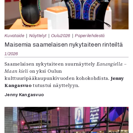
Kuvataide
Näyttelyt
Oulu2026
Paperilehdestä
Maisemia saamelaisen nykytaiteen rinteiltä
1/2026
Saamelaisen nykytaiteen suurnäyttely
Eanangiella –
Maan kieli
on yksi Oulun
kulttuuripääkaupunkivuoden kohokohdista.
Jenny
Kangasvuo
tutustui näyttelyyn.
Jenny Kangasvuo