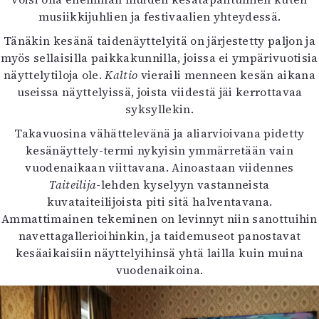
Kirjat
musiikkijuhlien ja festivaalien yhteydessä.
In English
Esitystaide
Tänäkin kesänä taidenäyttelyitä on järjestetty paljon ja
Arkisto
myös sellaisilla paikkakunnilla, joissa ei ympärivuotisia
näyttelytiloja ole.
Kaltio
vieraili menneen kesän aikana
useissa näyttelyissä, joista viidestä jäi kerrottavaa
Lehdet
syksyllekin.
4/2026
Takavuosina vähättelevänä ja aliarvioivana pidetty
2–3/2026
kesänäyttely-termi nykyisin ymmärretään vain
1/2026
vuodenaikaan viittavana. Ainoastaan viidennes
6/2025
Taiteilija
-lehden kyselyyn vastanneista
5/2025 saame
kuvataiteilijoista piti sitä halventavana.
5/2025
Ammattimainen tekeminen on levinnyt niin sanottuihin
Lehtiarkisto
navettagallerioihinkin, ja taidemuseot panostavat
kesäaikaisiin näyttelyihinsä yhtä lailla kuin muina
Info
vuodenaikoina.
Tilaus ja irtonumerot
Yhteistyössä
Toimitus