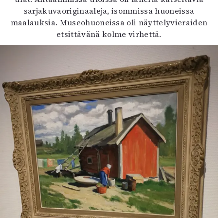
sarjakuvaoriginaaleja, isommissa huoneissa
maalauksia. Museohuoneissa oli näyttelyvieraiden
etsittävänä kolme virhettä.