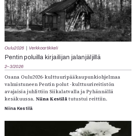
Oulu2026
Verkkoartikkeli
Pentin poluilla kirjailijan jalanjäljillä
2–3/2026
Osana Oulu2026-kulttuuripääkaupunkiohjelmaa
valmistuneen Pentin polut -kulttuurireitistön
avajaisia juhlittiin Siikalatvalla ja Pyhännällä
kesäkuussa.
Niina Kestilä
tutustui reittiin.
Niina Kestilä