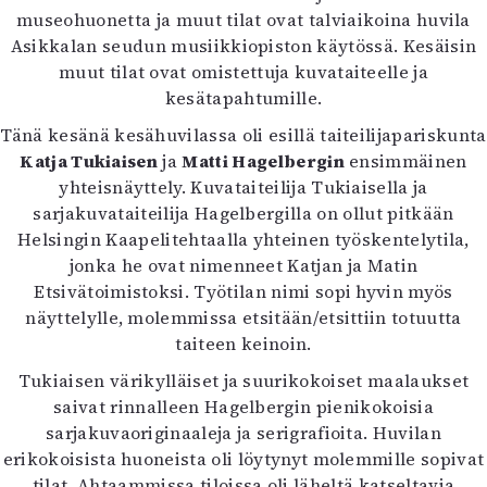
museohuonetta ja muut tilat ovat talviaikoina huvila
Asikkalan seudun musiikkiopiston käytössä. Kesäisin
muut tilat ovat omistettuja kuvataiteelle ja
kesätapahtumille.
Tänä kesänä kesähuvilassa oli esillä taiteilijapariskunta
Katja Tukiaisen
ja
Matti Hagelbergin
ensimmäinen
yhteisnäyttely. Kuvataiteilija Tukiaisella ja
sarjakuvataiteilija Hagelbergilla on ollut pitkään
Helsingin Kaapelitehtaalla yhteinen työskentelytila,
jonka he ovat nimenneet Katjan ja Matin
Etsivätoimistoksi. Työtilan nimi sopi hyvin myös
näyttelylle, molemmissa etsitään/etsittiin totuutta
taiteen keinoin.
Tukiaisen värikylläiset ja suurikokoiset maalaukset
saivat rinnalleen Hagelbergin pienikokoisia
sarjakuvaoriginaaleja ja serigrafioita. Huvilan
erikokoisista huoneista oli löytynyt molemmille sopivat
tilat. Ahtaammissa tiloissa oli läheltä katseltavia