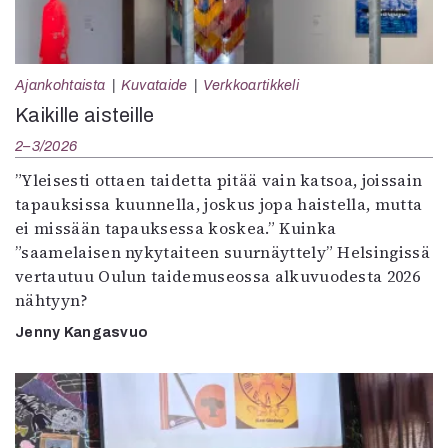
Ajankohtaista
Kuvataide
Verkkoartikkeli
Kaikille aisteille
2–3/2026
”Yleisesti ottaen taidetta pitää vain katsoa, joissain
tapauksissa kuunnella, joskus jopa haistella, mutta
ei missään tapauksessa koskea.” Kuinka
”saamelaisen nykytaiteen suurnäyttely” Helsingissä
vertautuu Oulun taidemuseossa alkuvuodesta 2026
nähtyyn?
Jenny Kangasvuo