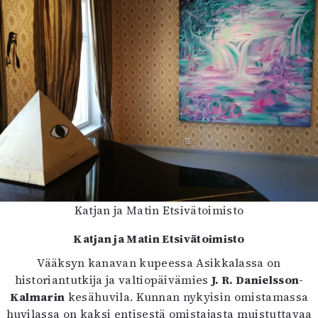
Mediatiedot
Kaltio ry
Katjan ja Matin Etsivätoimisto
Katjan ja Matin Etsivätoimisto
Vääksyn kanavan kupeessa Asikkalassa on
historiantutkija ja valtiopäivämies
J. R. Danielsson-
Kalmarin
kesähuvila. Kunnan nykyisin omistamassa
huvilassa on kaksi entisestä omistajasta muistuttavaa