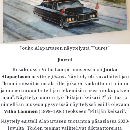
Jouko Alapartasen näyttelystä ”Juuret”
Juuret
Kesäkuussa Vilho Lampi -museossa oli
Jouko
Alapartasen
näyttely
Juuret
. Näyttely oli kuvataiteilijan
”kunnianosoitus maalarille, joka on vaikuttanut minun
ja monen muun taiteilijan tekemisiin usean sukupolven
ajan”. Näyttelyn suurin työ ”Pitäjän keisari 2” viittaa jo
nimellään museon pysyvässä näyttelyssä esillä olevaan
Vilho Lammen
(1898–1936) teokseen ”Pitäjän keisari”.
Näyttely esitteli Alapartasen tuotantoa pääasiassa 2020-
luvulta. Töiden teemat vaihtelivat diktaattoreista