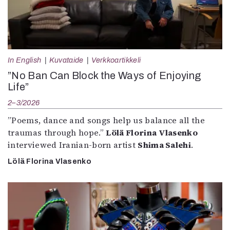
In English
Kuvataide
Verkkoartikkeli
”No Ban Can Block the Ways of Enjoying
Life”
2–3/2026
”Poems, dance and songs help us balance all the
traumas through hope.”
Lölä Florina Vlasenko
interviewed Iranian-born artist
Shima Salehi
.
Lölä Florina Vlasenko