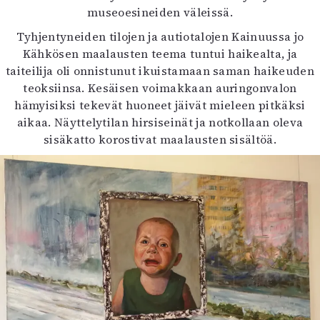
museoesineiden väleissä.
Tyhjentyneiden tilojen ja autiotalojen Kainuussa jo
Kähkösen maalausten teema tuntui haikealta, ja
taiteilija oli onnistunut ikuistamaan saman haikeuden
teoksiinsa. Kesäisen voimakkaan auringonvalon
hämyisiksi tekevät huoneet jäivät mieleen pitkäksi
aikaa. Näyttelytilan hirsiseinät ja notkollaan oleva
sisäkatto korostivat maalausten sisältöä.