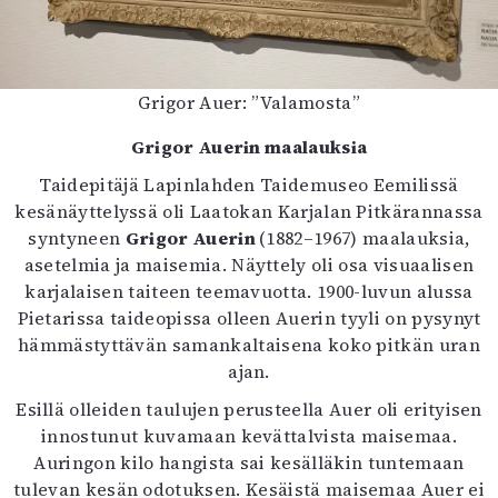
Grigor Auer: ”Valamosta”
Grigor Auerin maalauksia
Taidepitäjä Lapinlahden Taidemuseo Eemilissä
kesänäyttelyssä oli Laatokan Karjalan Pitkärannassa
syntyneen
Grigor Auerin
(1882–1967) maalauksia,
asetelmia ja maisemia. Näyttely oli osa visuaalisen
karjalaisen taiteen teemavuotta. 1900-luvun alussa
Pietarissa taideopissa olleen Auerin tyyli on pysynyt
hämmästyttävän samankaltaisena koko pitkän uran
ajan.
Esillä olleiden taulujen perusteella Auer oli erityisen
innostunut kuvamaan kevättalvista maisemaa.
Auringon kilo hangista sai kesälläkin tuntemaan
tulevan kesän odotuksen. Kesäistä maisemaa Auer ei