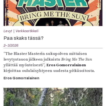
Levyt
Verkkoartikkeli
Paa skaks tässä?
2–3/2026
”The Blaster Masterin sukupolven mittaisen
levytystauon jälkeen julkaistu
Bring Me The Sun
yllättää myönteisesti”,
Eros Gomorralainen
kirjoittaa oululaisyhtyeen uudesta pitkäsoitosta.
Eros Gomorralainen