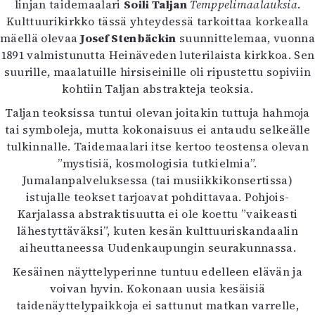
linjan taidemaalari
Soili Taljan
Temppelimaalauksia
.
Kulttuurikirkko tässä yhteydessä tarkoittaa korkealla
mäellä olevaa
Josef Stenbäckin
suunnittelemaa, vuonna
1891 valmistunutta Heinäveden luterilaista kirkkoa. Sen
suurille, maalatuille hirsiseinille oli ripustettu sopiviin
kohtiin Taljan abstrakteja teoksia.
Taljan teoksissa tuntui olevan joitakin tuttuja hahmoja
tai symboleja, mutta kokonaisuus ei antaudu selkeälle
tulkinnalle. Taidemaalari itse kertoo teostensa olevan
”mystisiä, kosmologisia tutkielmia”.
Jumalanpalveluksessa (tai musiikkikonsertissa)
istujalle teokset tarjoavat pohdittavaa. Pohjois-
Karjalassa abstraktisuutta ei ole koettu ”vaikeasti
lähestyttäväksi”, kuten kesän kulttuuriskandaalin
aiheuttaneessa Uudenkaupungin seurakunnassa.
Kesäinen näyttelyperinne tuntuu edelleen elävän ja
voivan hyvin. Kokonaan uusia kesäisiä
taidenäyttelypaikkoja ei sattunut matkan varrelle,