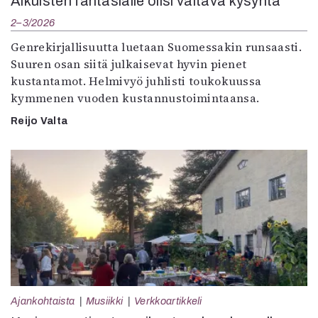
Aikuisten fantasialle olisi valtava kysyntä
2–3/2026
Genrekirjallisuutta luetaan Suomessakin runsaasti.
Suuren osan siitä julkaisevat hyvin pienet
kustantamot. Helmivyö juhlisti toukokuussa
kymmenen vuoden kustannustoimintaansa.
Reijo Valta
Ajankohtaista
Musiikki
Verkkoartikkeli