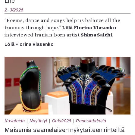
Life”
2–3/2026
”Poems, dance and songs help us balance all the
traumas through hope.”
Lölä Florina Vlasenko
interviewed Iranian-born artist
Shima Salehi
.
Lölä Florina Vlasenko
Kuvataide
Näyttelyt
Oulu2026
Paperilehdestä
Maisemia saamelaisen nykytaiteen rinteiltä