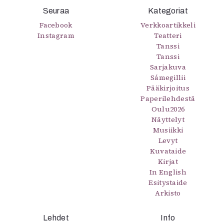
Seuraa
Kategoriat
Facebook
Verkkoartikkeli
Instagram
Teatteri
Tanssi
Tanssi
Sarjakuva
Sámegillii
Pääkirjoitus
Paperilehdestä
Oulu2026
Näyttelyt
Musiikki
Levyt
Kuvataide
Kirjat
In English
Esitystaide
Arkisto
Lehdet
Info