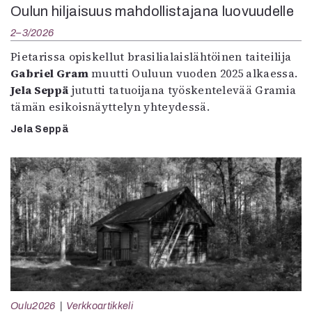
Oulun hiljaisuus mahdollistajana luovuudelle
2–3/2026
Pietarissa opiskellut brasilialaislähtöinen taiteilija
Gabriel Gram
muutti Ouluun vuoden 2025 alkaessa.
Jela Seppä
jututti tatuoijana työskentelevää Gramia
tämän esikoisnäyttelyn yhteydessä.
Jela Seppä
Oulu2026
Verkkoartikkeli