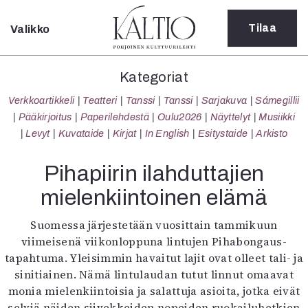
Tilaa
Valikko
Sulje
Kategoriat
Kategoriat
Verkkoartikkeli
Verkkoartikkeli
Teatteri
Tanssi
Tanssi
Sarjakuva
Sámegillii
Teatteri
Pääkirjoitus
Paperilehdestä
Oulu2026
Näyttelyt
Musiikki
Tanssi
Levyt
Kuvataide
Kirjat
In English
Esitystaide
Arkisto
Tanssi
Sarjakuva
Pihapiirin ilahduttajien
Sámegillii
mielenkiintoinen elämä
Pääkirjoitus
Paperilehdestä
Suomessa järjestetään vuosittain tammikuun
Oulu2026
viimeisenä viikonloppuna lintujen Pihabongaus-
Näyttelyt
tapahtuma. Yleisimmin havaitut lajit ovat olleet tali- ja
Musiikki
sinitiainen. Nämä lintulaudan tutut linnut omaavat
Levyt
monia mielenkiintoisia ja salattuja asioita, jotka eivät
Kuvataide
selviä näiden siivekkeiden nopeiden ruokailuhetkien