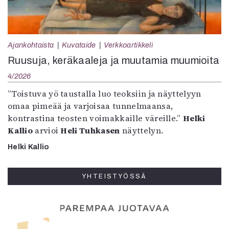
Ajankohtaista
Kuvataide
Verkkoartikkeli
Ruusuja, keräkaaleja ja muutamia muumioita
4/2026
”Toistuva yö taustalla luo teoksiin ja näyttelyyn
omaa pimeää ja varjoisaa tunnelmaansa,
kontrastina teosten voimakkaille väreille.”
Helki
Kallio
arvioi
Heli Tuhkasen
näyttelyn.
Helki Kallio
YHTEISTYÖSSÄ