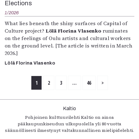
Elections
1/2026
What lies beneath the shiny surfaces of Capital of
Culture project?
Lölä Florina Vlasenko
ruminates
on the feelings of Oulu artists and cultural workers
on the ground level. [The article is written in March
2026.]
Lölä Florina Vlasenko
1
2
3
…
46
>
Kaltio
Pohjoinen kulttuurilehti Kaltio on ainoa
pääkaupunkiseudun ulkopuolella yli 80 vuotta
säännöllisesti ilmestynyt valtakunnallinen mielipidelehti.