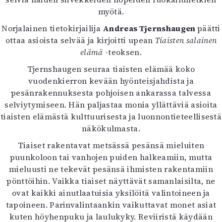
Kirjat
myötä.
In English
Esitystaide
Norjalainen tietokirjailija
Andreas Tjernshaugen
päätti
Arkisto
ottaa asioista selvää ja kirjoitti upean
Tiaisten salainen
elämä
-teoksen.
Lehdet
Tjernshaugen seuraa tiaisten elämää koko
vuodenkierron kevään hyönteisjahdista ja
4/2026
pesänrakennuksesta pohjoisen ankarassa talvessa
2–3/2026
selviytymiseen. Hän paljastaa monia yllättäviä asioita
1/2026
tiaisten elämästä kulttuurisesta ja luonnontieteellisestä
6/2025
näkökulmasta.
5/2025 saame
5/2025
Tiaiset rakentavat metsässä pesänsä mieluiten
Lehtiarkisto
puunkoloon tai vanhojen puiden halkeamiin, mutta
mieluusti ne tekevät pesänsä ihmisten rakentamiin
Info
pönttöihin. Vaikka tiaiset näyttävät samanlaisilta, ne
ovat kaikki ainutlaatuisia yksilöitä valintoineen ja
Tilaus ja irtonumerot
tapoineen. Parinvalintaankin vaikuttavat monet asiat
Yhteistyössä
kuten höyhenpuku ja laulukyky. Reviiristä käydään
Toimitus