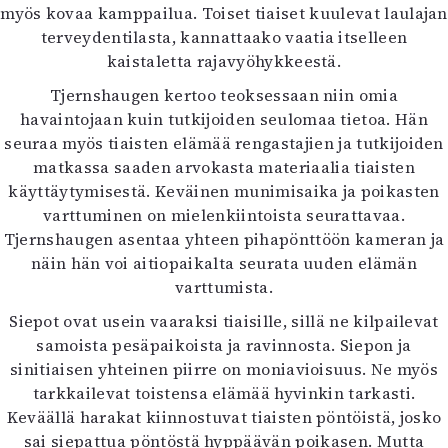
myös kovaa kamppailua. Toiset tiaiset kuulevat laulajan
Mediatiedot
terveydentilasta, kannattaako vaatia itselleen
Kaltio ry
kaistaletta rajavyöhykkeestä.
Tjernshaugen kertoo teoksessaan niin omia
havaintojaan kuin tutkijoiden seulomaa tietoa. Hän
seuraa myös tiaisten elämää rengastajien ja tutkijoiden
matkassa saaden arvokasta materiaalia tiaisten
käyttäytymisestä. Keväinen munimisaika ja poikasten
varttuminen on mielenkiintoista seurattavaa.
Tjernshaugen asentaa yhteen pihapönttöön kameran ja
näin hän voi aitiopaikalta seurata uuden elämän
varttumista.
Siepot ovat usein vaaraksi tiaisille, sillä ne kilpailevat
samoista pesäpaikoista ja ravinnosta. Siepon ja
sinitiaisen yhteinen piirre on moniavioisuus. Ne myös
tarkkailevat toistensa elämää hyvinkin tarkasti.
Keväällä harakat kiinnostuvat tiaisten pöntöistä, josko
sai siepattua pöntöstä hyppäävän poikasen. Mutta