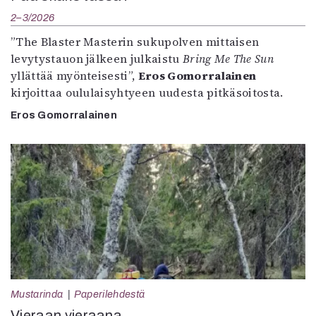
2–3/2026
”The Blaster Masterin sukupolven mittaisen
levytystauon jälkeen julkaistu
Bring Me The Sun
yllättää myönteisesti”,
Eros Gomorralainen
kirjoittaa oululaisyhtyeen uudesta pitkäsoitosta.
Eros Gomorralainen
Mustarinda
Paperilehdestä
Vieraan vieraana