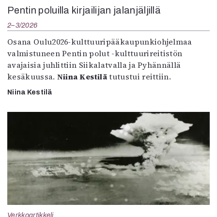
Pentin poluilla kirjailijan jalanjäljillä
2–3/2026
Osana Oulu2026-kulttuuripääkaupunkiohjelmaa
valmistuneen Pentin polut -kulttuurireitistön
avajaisia juhlittiin Siikalatvalla ja Pyhännällä
kesäkuussa.
Niina Kestilä
tutustui reittiin.
Niina Kestilä
Verkkoartikkeli