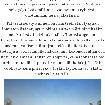
elämä etenee ja poikaset pääsevät siivilleen. Niiden on
selviydyttävä omillaan ja vanhemmat ryhtyvät
odottamaan uusia jälkeläisiä.
Talvesta selviytyminen on haasteellista. Nykyään
ihmisten lisääntynyt ruokinta auttaa näitä siivekkäitä
merkittävästi talvipakkasilla. Tjernshaugen on
kirjoittanut tutuista linnuista mielenkiintoisella tavalla
tuoden tavalliselle lintujen tarkkailijalle paljon uutta
tietoa ja avaten samalla näkökulmia kokonaisvaltaisesti
lintujen elämään. Teksti on soljuvaa, eikä teoksessa ole
turhaa tieteellistä painolastia maallikkolukijalle. Niin
valokuva- kuin piirroskuvituskin täydentävät tekstiä
juohevalla tavalla.