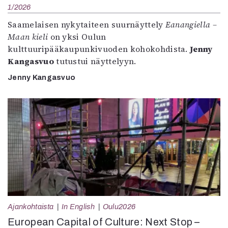
1/2026
Saamelaisen nykytaiteen suurnäyttely
Eanangiella –
Maan kieli
on yksi Oulun
kulttuuripääkaupunkivuoden kohokohdista.
Jenny
Kangasvuo
tutustui näyttelyyn.
Jenny Kangasvuo
Ajankohtaista
In English
Oulu2026
European Capital of Culture: Next Stop –