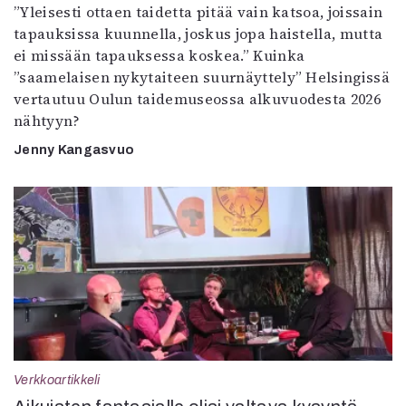
”Yleisesti ottaen taidetta pitää vain katsoa, joissain
tapauksissa kuunnella, joskus jopa haistella, mutta
ei missään tapauksessa koskea.” Kuinka
”saamelaisen nykytaiteen suurnäyttely” Helsingissä
vertautuu Oulun taidemuseossa alkuvuodesta 2026
nähtyyn?
Jenny Kangasvuo
Verkkoartikkeli