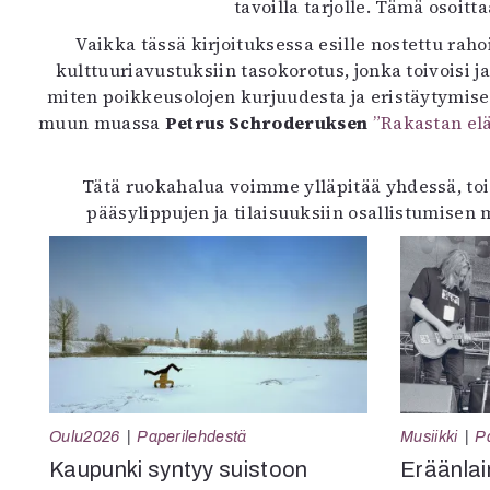
tavoilla tarjolle. Tämä osoitt
Vaikka tässä kirjoituksessa esille nostettu raho
kulttuuriavustuksiin tasokorotus, jonka toivoisi
miten poikkeusolojen kurjuudesta ja eristäytymises
muun muassa
Petrus Schroderuksen
”Rakastan el
Tätä ruokahalua voimme ylläpitää yhdessä, tois
pääsylippujen ja tilaisuuksiin osallistumisen
Oulu2026
Paperilehdestä
Musiikki
P
Kaupunki syntyy suistoon
Eräänlai