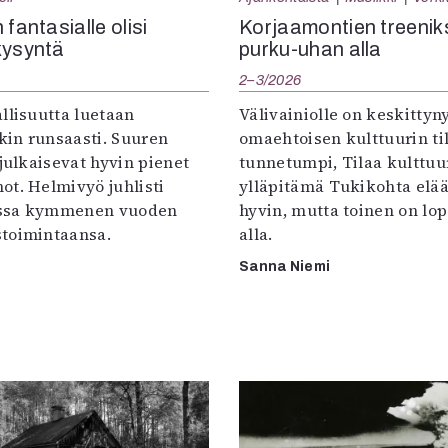
 fantasialle olisi
Korjaamontien treenik
kysyntä
purku-uhan alla
2–3/2026
llisuutta luetaan
Välivainiolle on keskittyn
in runsaasti. Suuren
omaehtoisen kulttuurin til
 julkaisevat hyvin pienet
tunnetumpi, Tilaa kulttuur
ot. Helmivyö juhlisti
ylläpitämä Tukikohta elää 
ssa kymmenen vuoden
hyvin, mutta toinen on lo
toimintaansa.
alla.
Sanna Niemi