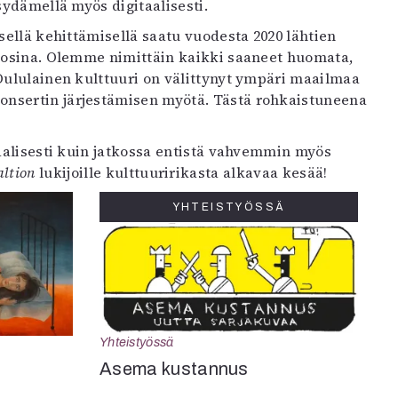
 sydämellä myös digitaalisesti.
isellä kehittämisellä saatu vuodesta 2020 lähtien
vuosina. Olemme nimittäin kaikki saaneet huomata,
 Oululainen kulttuuri on välittynyt ympäri maailmaa
konsertin järjestämisen myötä. Tästä rohkaistuneena
taalisesti kuin jatkossa entistä vahvemmin myös
altion
lukijoille kulttuuririkasta alkavaa kesää!
YHTEISTYÖSSÄ
Yhteistyössä
Asema kustannus