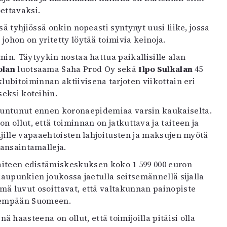
ettavaksi.
sä tyhjiössä onkin nopeasti syntynyt uusi liike, jossa
johon on yritetty löytää toimivia keinoja.
in. Täytyykin nostaa hattua paikallisille alan
olan
luotsaama Saha Prod Oy sekä
Ilpo Sulkalan
45
lubitoiminnan aktiivisena tarjoten viikottain eri
seksi koteihin.
 tuntunut ennen koronaepidemiaa varsin kaukaiselta.
n ollut, että toiminnan on jatkuttava ja taiteen ja
äjille vapaaehtoisten lahjoitusten ja maksujen myötä
 ansaintamalleja.
Taiteen edistämiskeskuksen koko 1 599 000 euron
 kaupunkien joukossa jaetulla seitsemännellä sijalla
mä luvut osoittavat, että valtakunnan painopiste
isempään Suomeen.
haasteena on ollut, että toimijoilla pitäisi olla