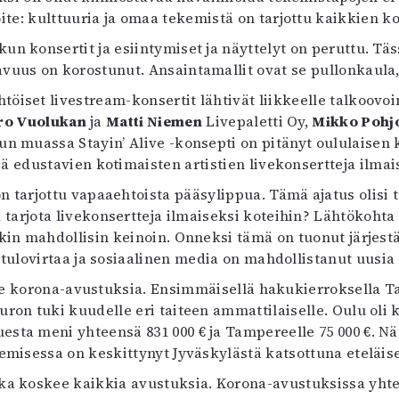
uvataide
ite: kulttuuria ja omaa tekemistä on tarjottu kaikkien ko
Kirjat
un konsertit ja esiintymiset ja näyttelyt on peruttu. Täs
n English
tavuus on korostunut. Ansaintamallit ovat se pullonkaula, 
sitystaide
Arkisto
öiset livestream-konsertit lähtivät liikkeelle talkoovoim
ro Vuolukan
ja
Matti Niemen
Livepaletti Oy,
Mikko Pohj
un muassa Stayin’ Alive -konsepti on pitänyt oululaisen k
ä edustavien kotimaisten artistien livekonsertteja ilmai
n tarjottu vapaaehtoista pääsylippua. Tämä ajatus olisi
a tarjota livekonsertteja ilmaiseksi koteihin? Lähtökohta o
kin mahdollisin keinoin. Onneksi tämä on tuonut järjest
 tulovirtaa ja sosiaalinen media on mahdollistanut uusia
lle korona-avustuksia. Ensimmäisellä hakukierroksella 
 euron tuki kuudelle eri taiteen ammattilaiselle. Oulu oli
esta meni yhteensä 831 000 € ja Tampereelle 75 000 €. Nä
kemisessa on keskittynyt Jyväskylästä katsottuna etelä
ka koskee kaikkia avustuksia. Korona-avustuksissa yhtenä 