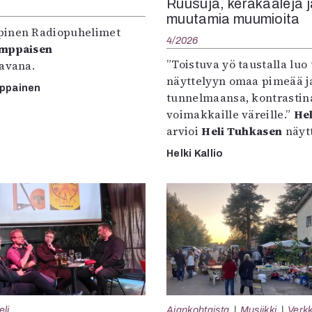
Ruusuja, keräkaaleja j
muutamia muumioita
inen Radiopuhelimet
4/2026
omppaisen
”Toistuva yö taustalla luo 
tavana.
näyttelyyn omaa pimeää ja
mppainen
tunnelmaansa, kontrastin
voimakkaille väreille.”
Hel
arvioi
Heli Tuhkasen
näytt
Helki Kallio
eli
Ajankohtaista
Musiikki
Verkk