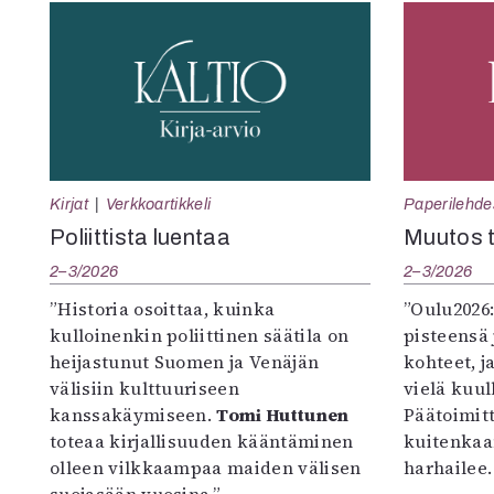
Kirjat
Verkkoartikkeli
Paperilehde
Poliittista luentaa
Muutos t
2–3/2026
2–3/2026
”Historia osoittaa, kuinka
”Oulu2026
kulloinenkin poliittinen säätila on
pisteensä 
heijastunut Suomen ja Venäjän
kohteet, j
välisiin kulttuuriseen
vielä kuul
kanssakäymiseen.
Tomi Huttunen
Päätoimitta
toteaa kirjallisuuden kääntäminen
kuitenkaa
olleen vilkkaampaa maiden välisen
harhailee.
suojasään vuosina.”