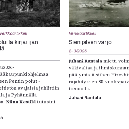
Verkkoartikkeli
Verkkoartikkeli
uilla kirjailijan
Sienipilven varjo
llä
2–3/2026
Juhani Rantala
mietti voi
u2026-
väkivaltaa ja ihmiskunna
pääkaupunkiohjelmaa
päätymistä siihen Hirosh
een Pentin polut -
räjähdyksen 80-vuotispäi
itistön avajaisia juhlittiin
tienoolla.
lla ja Pyhännällä
Juhani Rantala
sa.
Niina Kestilä
tutustui
lä