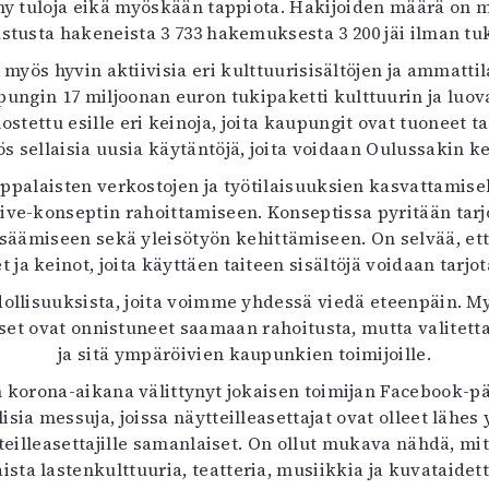
nny tuloja eikä myöskään tappiota. Hakijoiden määrä on
stusta hakeneista 3 733 hakemuksesta 3 200 jäi ilman tu
t myös hyvin aktiivisia eri kulttuurisisältöjen ja ammat
gin 17 miljoonan euron tukipaketti kulttuurin ja luovan
stettu esille eri keinoja, joita kaupungit ovat tuoneet ta
s sellaisia uusia käytäntöjä, joita voidaan Oulussakin ke
ppalaisten verkostojen ja työtilaisuuksien kasvattamisek
e-konseptin rahoittamiseen. Konseptissa pyritään tarj
säämiseen sekä yleisötyön kehittämiseen. On selvää, et
t ja keinot, joita käyttäen taiteen sisältöjä voidaan tarj
dollisuuksista, joita voimme yhdessä viedä eteenpäin. 
aiset ovat onnistuneet saamaan rahoitusta, mutta valitet
ja sitä ympäröivien kaupunkien toimijoille.
n korona-aikana välittynyt jokaisen toimijan Facebook-p
lisia messuja, joissa näytteilleasettajat ovat olleet lä
tteilleasettajille samanlaiset. On ollut mukava nähdä, 
aista lastenkulttuuria, teatteria, musiikkia ja kuvataide