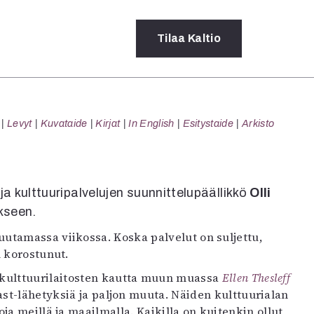
Tilaa
Kaltio
a
Levyt
Kuvataide
Kirjat
In English
Esitystaide
Arkisto
rot
ssä
s
dot
 ja kulttuuripalvelujen suunnittelupäällikkö
Olli
y
ykseen.
utamassa viikossa. Koska palvelut on suljettu,
n korostunut.
n kulttuurilaitosten kautta muun muassa
Ellen Thesleff
ast-lähetyksiä ja paljon muuta. Näiden kulttuurialan
a meillä ja maailmalla. Kaikilla on kuitenkin ollut