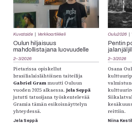
Kuvataide
Verkkoartikkeli
Oulu2026
Oulun hiljaisuus
Pentin pol
mahdollistajana luovuudelle
jalanjälji
2–3/2026
2–3/2026
Pietarissa opiskellut
Osana Oul
brasilialaislähtöinen taiteilija
kulttuuri
Gabriel Gram
muutti Ouluun
valmistun
vuoden 2025 alkaessa.
Jela Seppä
kulttuurire
jututti tatuoijana työskentelevää
Siikalatva
Gramia tämän esikoisnäyttelyn
kesäkuus
yhteydessä.
reittiin.
Jela Seppä
Niina Kesti