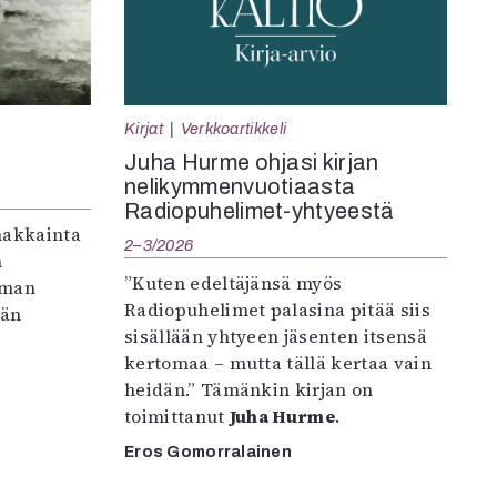
Kirjat
Verkkoartikkeli
Juha Hurme ohjasi kirjan
nelikymmenvuotiaasta
Radiopuhelimet-yhtyeestä
makkainta
2–3/2026
n
”Kuten edeltäjänsä myös
iman
Radiopuhelimet palasina pitää siis
vän
sisällään yhtyeen jäsenten itsensä
kertomaa – mutta tällä kertaa vain
heidän.” Tämänkin kirjan on
toimittanut
Juha Hurme
.
Eros Gomorralainen