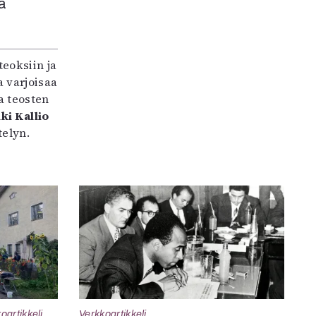
a
teoksiin ja
 varjoisaa
a teosten
ki Kallio
elyn.
oartikkeli
Verkkoartikkeli