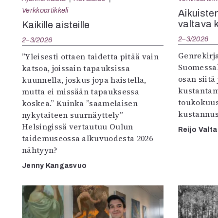
Verkkoartikkeli
Aikuisten
valtava 
Kaikille aisteille
2–3/2026
2–3/2026
Genrekirja
”Yleisesti ottaen taidetta pitää vain
Suomessak
katsoa, joissain tapauksissa
osan siitä
kuunnella, joskus jopa haistella,
kustantam
mutta ei missään tapauksessa
toukokuu
koskea.” Kuinka ”saamelaisen
kustannus
nykytaiteen suurnäyttely”
Helsingissä vertautuu Oulun
Reijo Valta
taidemuseossa alkuvuodesta 2026
nähtyyn?
Jenny Kangasvuo