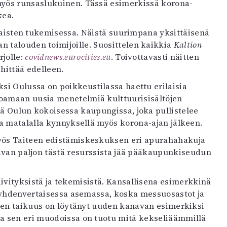
 myös runsaslukuinen. Tässä esimerkissä korona-
kea.
tilaisten tukemisessa. Näistä suurimpana yksittäisenä
 talouden toimijoille. Suosittelen kaikkia
Kaltion
rjolle:
covidnews.eurocities.eu
. Toivottavasti näitten
hittää edelleen.
si Oulussa on poikkeustilassa haettu erilaisia
oamaan uusia menetelmiä kulttuurisisältöjen
tä Oulun kokoisessa kaupungissa, joka pullistelee
ota matalalla kynnyksellä myös korona-ajan jälkeen.
Myös Taiteen edistämiskeskuksen eri apurahahakuja
tavan paljon tästä resurssista jää pääkaupunkiseudun
äivityksistä ja tekemisistä. Kansallisena esimerkkinä
hes yhdenvertaisessa asemassa, koska messuosastot ja
miten taikuus on löytänyt uuden kanavan esimerkiksi
tta sen eri muodoissa on tuotu mitä kekseliäämmillä