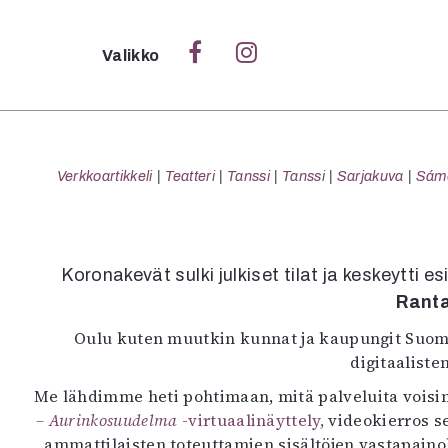
Sulje
Valikko
Ka
Verk
Verkkoartikkeli
Teatteri
Tanssi
Tanssi
Sarjakuva
Sámeg
S
Koronakevät sulki julkiset tilat ja keskeytti 
S
Rant
Pä
Oulu kuten muutkin kunnat ja kaupungit Suomes
Pap
digitaaliste
Me lähdimme heti pohtimaan, mitä palveluita voisi
– Aurinkosuudelma
-virtuaalinäyttely,
videokierros 
ammattilaisten toteuttamien sisältöjen vastapainok