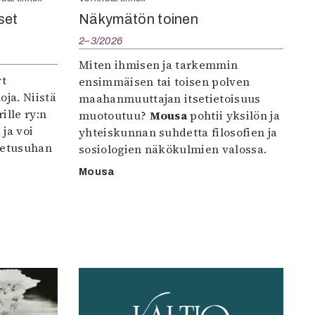
set
Näkymätön toinen
2–3/2026
Miten ihmisen ja tarkemmin
yt
ensimmäisen tai toisen polven
oja. Niistä
maahanmuuttajan itsetietoisuus
ille ry:n
muotoutuu?
Mousa
pohtii yksilön ja
ja voi
yhteiskunnan suhdetta filosofien ja
petusuhan
sosiologien näkökulmien valossa.
Mousa