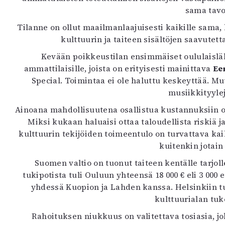
K
sama tavo
Tilanne on ollut maailmanlaajuisesti kaikille sama, k
I
kulttuurin ja taiteen sisältöjen saavutet
E
Kevään poikkeustilan ensimmäiset oululaisläht
ammattilaisille, joista on erityisesti mainittava
Ee
Special. Toimintaa ei ole haluttu keskeyttää. Mu
musiikkityylej
Ainoana mahdollisuutena osallistua kustannuksiin o
Miksi kukaan haluaisi ottaa taloudellista riskiä j
kulttuurin tekijöiden toimeentulo on turvattava kai
kuitenkin jotain
Suomen valtio on tuonut taiteen kentälle tarjo
tukipotista tuli Ouluun yhteensä 18 000 € eli 3 000
yhdessä Kuopion ja Lahden kanssa. Helsinkiin tu
kulttuurialan tu
Rahoituksen niukkuus on valitettava tosiasia, jo