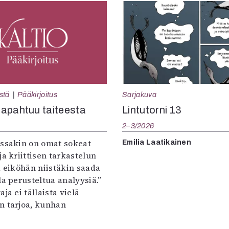
Sarjakuva
stä
Pääkirjoitus
Lintutorni 13
apahtuu taiteesta
2–3/2026
:ssakin on omat sokeat
Emilia Laatikainen
ja kriittisen tarkastelun
a eiköhän niistäkin saada
la perusteltua analyysiä.”
ja ei tällaista vielä
n tarjoa, kunhan