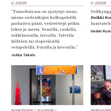
2–3/2026
2–3/2026
”Toimeliaisuus on syntynyt sinne,
Nelikympp
minne entisaikojen kulkupeleillä
Heikki R
parhaiten pääsi, vesireittejä pitkin.
haastatel
Jokea ja merta. Veneillä, ruuhilla,
Heikki Ro
tukkilautoilla, laivoilla. Talvella
hiihtäen tai eloperäisillä
vetopeleillä. Poroilla ja hevosilla.”
Jukka Takalo
Ajankohtaista
Kuvataide
Verkkoartikk