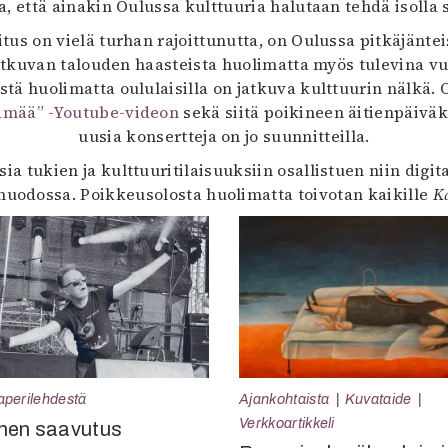
aa, että ainakin Oulussa kulttuuria halutaan tehdä isolla
itus on vielä turhan rajoittunutta, on Oulussa pitkäjänte
 jatkuvan talouden haasteista huolimatta myös tulevina 
tä huolimatta oululaisilla on jatkuva kulttuurin nälkä.
ämää” -Youtube-videon
sekä siitä poikineen äitienpäivä
uusia konsertteja on jo suunnitteilla.
ia tukien ja kulttuuritilaisuuksiin osallistuen niin digi
 muodossa. Poikkeusolosta huolimatta toivotan kaikille
K
aperilehdestä
Ajankohtaista
Kuvataide
Verkkoartikkeli
nen saavutus