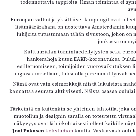
todennettavia tappioita. Ilman toimintaa ei sy
avu
Euroopan valtiot ja yksittäiset kaupungit ovat ollee
lisämäärärahana on nostettava Amsterdamin kaupun
lukijoita tutustumaan tähän sivustoon, johon on no
joukossa on myö
Kulttuurialan toimintaedellytysten sekä euroo
hankerahoja kuten EAKR-koronatukea OuluLiv
esilletuomiseen, toimijoiden vuorovaikutuksen li
digiosaamisellaan, tulisi olla paremmat työvälinee
Nämä ovat vain esimerkkejä niistä lukuisista mah
kannattaa seurata aktiivisesti. Näistä osassa oulul
Tärkeintä on kuitenkin se yhteinen tahtotila, joka o
muotoilun ja designin saralla on toteutettu virtuaa
näkyvyys ovat lähtökohtaisesti olleet kaikille näy
Joni Pakasen
kotistudion
kautta. Vastaavasti oulul