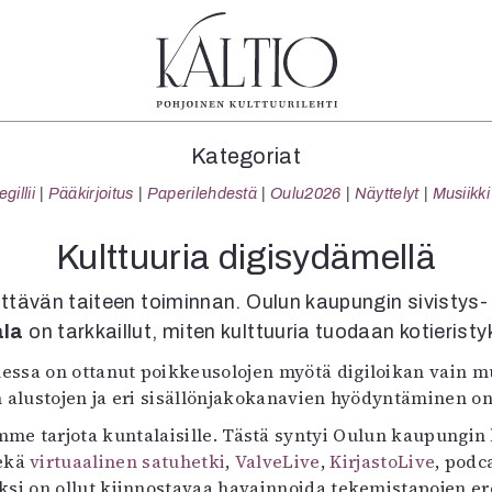
tegoriat
Lehdet
Info
Kategoriat
koartikkeli
4/2026
Tilaus j
illii
Pääkirjoitus
Paperilehdestä
Oulu2026
Näyttelyt
Musiikki
Teatteri
2–3/2026
irtonume
Tanssi
1/2026
Yhteistyö
Kulttuuria digisydämellä
Tanssi
6/2025
Toimitu
arjakuva
5/2025 saame
Mediatie
esittävän taiteen toiminnan. Oulun kaupungin sivistys-
ámegillii
5/2025
Kaltio r
ala
on tarkkaillut, miten kulttuuria tuodaan kotierist
äkirjoitus
Lehtiarkisto
sa on ottanut poikkeusolojen myötä digiloikan vain mu
erilehdestä
n alustojen ja eri sisällönjakokanavien hyödyntäminen o
Oulu2026
Näyttelyt
mme tarjota kuntalaisille. Tästä syntyi Oulun kaupungi
Musiikki
sekä
virtuaalinen satuhetki
,
ValveLive
,
KirjastoLive
, podc
Levyt
si on ollut kiinnostavaa havainnoida tekemistapojen eroj