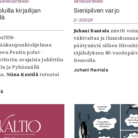
Verkkoartikkeli
Verkkoartikkeli
uilla kirjailijan
Sienipilven varjo
llä
2–3/2026
Juhani Rantala
mietti voi
u2026-
väkivaltaa ja ihmiskunna
pääkaupunkiohjelmaa
päätymistä siihen Hirosh
een Pentin polut -
räjähdyksen 80-vuotispäi
itistön avajaisia juhlittiin
tienoolla.
lla ja Pyhännällä
Juhani Rantala
sa.
Niina Kestilä
tutustui
lä