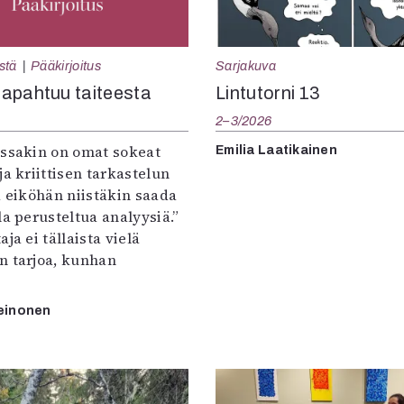
Sarjakuva
stä
Pääkirjoitus
Lintutorni 13
apahtuu taiteesta
2–3/2026
:ssakin on omat sokeat
Emilia Laatikainen
ja kriittisen tarkastelun
a eiköhän niistäkin saada
la perusteltua analyysiä.”
ja ei tällaista vielä
n tarjoa, kunhan
einonen