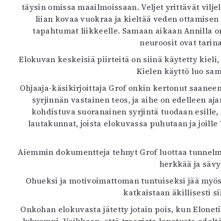
täysin omissa maailmoissaan. Veljet yrittävät vil
K
liian kovaa vuokraa ja kieltää veden ottamisen
tapahtumat liikkeelle. Samaan aikaan Annilla o
I
neuroosit ovat tarin
E
Elokuvan keskeisiä piirteitä on siinä käytetty kiel
Kielen käyttö luo sa
Ohjaaja-käsikirjoittaja Grof onkin kertonut saanee
syrjinnän vastainen teos, ja aihe on edelleen a
kohdistuva suoranainen syrjintä tuodaan esill
lautakunnat, joista elokuvassa puhutaan ja joill
Aiemmin dokumentteja tehnyt Grof luottaa tunnelmalli
herkkää ja sävy
Ohueksi ja motivoimattoman tuntuiseksi jää myös t
katkaistaan äkillisesti si
Onkohan elokuvasta jätetty jotain pois, kun Elonet