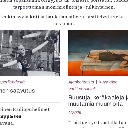
neitä tapahtumia on syystä tai toisesta poistettu, vaikka 
tarpeettoman monimielinen ja -tulkintainen.
itenkin syytä kiittää hankalan aiheen käsittelystä sekä
keskiöön.
aperilehdestä
Ajankohtaista
Kuvataide
Verkkoartikkeli
nen saavutus
Ruusuja, keräkaaleja j
muutamia muumioita
inen Radiopuhelimet
4/2026
omppaisen
”Toistuva yö taustalla luo 
tavana.