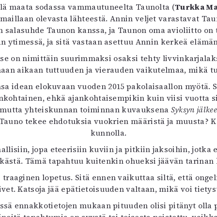
jellä maata sodassa vammautuneelta Taunolta (
uvataide
Turkka Ma
 maillaan olevasta lähteestä. Annin veljet varastavat Ta
Kirjat
n salasuhde Taunon kanssa, ja Taunon oma avioliitto on 
n English
an ytimessä, ja sitä vastaan asettuu Annin kerkeä elämän
sitystaide
Arkisto
i, se on nimittäin suurimmaksi osaksi tehty livvinkarja
maan aikaan tuttuuden ja vierauden vaikutelmaa, mikä t
nsa idean elokuvaan vuoden 2015 pakolaisaallon myötä. 
jankohtainen, ehkä ajankohtaisempikin kuin viisi vuotta 
e, mutta yhteiskunnan toiminnan kuvauksena
Syksyn jälke
e Tauno tekee ehdotuksia vuokrien määristä ja muusta? K
kunnolla.
siin, jopa eteerisiin kuviin ja pitkiin jaksoihin, jotka 
kästä. Tämä tapahtuu kuitenkin ohueksi jäävän tarinan
raaginen lopetus. Sitä ennen vaikuttaa siltä, että ongelm
ivet. Katsoja jää epätietoisuuden valtaan, mikä voi tietys
issä ennakkotietojen mukaan pituuden olisi pitänyt olla p