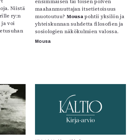
yt
ensimmäisen tai toisen polven
oja. Niistä
maahanmuuttajan itsetietoisuus
ille ry:n
muotoutuu?
Mousa
pohtii yksilön ja
ja voi
yhteiskunnan suhdetta filosofien ja
petusuhan
sosiologien näkökulmien valossa.
Mousa