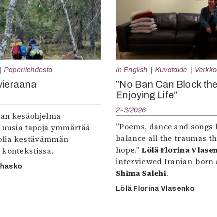
Paperilehdestä
In English
Kuvataide
Verkkoa
vieraana
”No Ban Can Block th
Enjoying Life”
2–3/2026
an kesäohjelma
”Poems, dance and songs 
e uusia tapoja ymmärtää
balance all the traumas t
oolia kestävämmän
hope.”
Lölä Florina Vlase
 kontekstissa.
interviewed Iranian-born a
rhasko
Shima Salehi
.
Lölä Florina Vlasenko