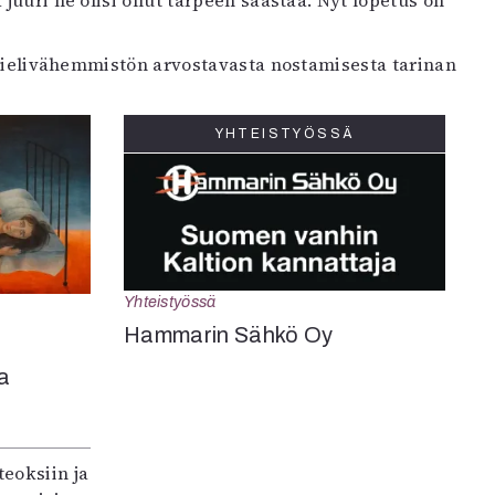
juuri ne olisi ollut tarpeen säästää. Nyt lopetus on
 kielivähemmistön arvostavasta nostamisesta tarinan
YHTEISTYÖSSÄ
Yhteistyössä
Hammarin Sähkö Oy
a
teoksiin ja