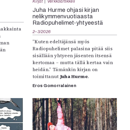
Kirjat
Verkkoartikkeli
Juha Hurme ohjasi kirjan
nelikymmenvuotiaasta
Radiopuhelimet-yhtyeestä
makkainta
2–3/2026
n
”Kuten edeltäjänsä myös
iman
Radiopuhelimet palasina pitää siis
vän
sisällään yhtyeen jäsenten itsensä
kertomaa – mutta tällä kertaa vain
heidän.” Tämänkin kirjan on
toimittanut
Juha Hurme
.
Eros Gomorralainen