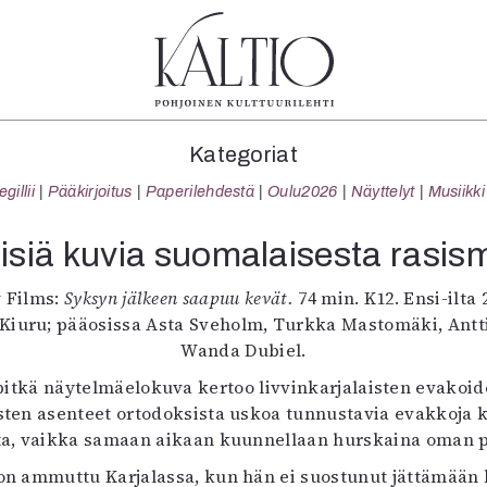
tegoriat
Lehdet
Info
Kategoriat
koartikkeli
4/2026
Tilaus j
illii
Pääkirjoitus
Paperilehdestä
Oulu2026
Näyttelyt
Musiikki
Teatteri
2–3/2026
irtonume
Tanssi
1/2026
Yhteistyö
isiä kuvia suomalaisesta rasis
Tanssi
6/2025
Toimitu
arjakuva
5/2025 saame
Mediatie
 Films:
Syksyn jälkeen saapuu kevät.
74 min. K12. Ensi-ilta 2
ámegillii
5/2025
Kaltio r
Kiuru; pääosissa Asta Sveholm, Turkka Mastomäki, Antti V
äkirjoitus
Lehtiarkisto
Wanda Dubiel.
erilehdestä
tkä näytelmäelokuva kertoo livvinkarjalaisten evakoide
Oulu2026
ten asenteet ortodoksista uskoa tunnustavia evakkoja 
Näyttelyt
sta, vaikka samaan aikaan kuunnellaan hurskaina oman p
Musiikki
ä on ammuttu Karjalassa, kun hän ei suostunut jättämään k
Levyt