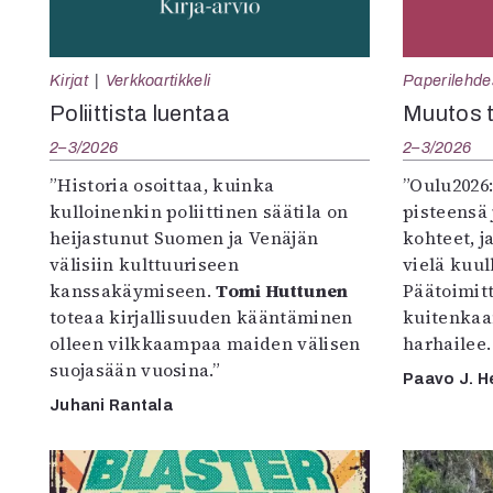
Kirjat
Verkkoartikkeli
Paperilehde
Poliittista luentaa
Muutos t
2–3/2026
2–3/2026
”Historia osoittaa, kuinka
”Oulu2026
kulloinenkin poliittinen säätila on
pisteensä 
heijastunut Suomen ja Venäjän
kohteet, j
välisiin kulttuuriseen
vielä kuul
kanssakäymiseen.
Tomi Huttunen
Päätoimitta
toteaa kirjallisuuden kääntäminen
kuitenkaa
olleen vilkkaampaa maiden välisen
harhailee.
suojasään vuosina.”
Paavo J. H
Juhani Rantala