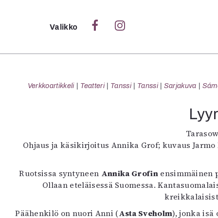
Sulje
Valikko
Ka
Verk
Verkkoartikkeli
Teatteri
Tanssi
Tanssi
Sarjakuva
Sámeg
Lyyr
S
Tarasow
S
Ohjaus ja käsikirjoitus Annika Grof; kuvaus Jarmo 
Pä
Pap
Ruotsissa syntyneen
Annika Grofin
ensimmäinen pi
Ollaan eteläisessä Suomessa. Kantasuomalais
kreikkalaisi
Päähenkilö on nuori Anni (
Asta Sveholm
), jonka is