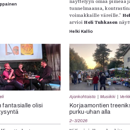
näyttelyyn omaa pimeää ja
mppainen
tunnelmaansa, kontrastin
voimakkaille väreille.”
Hel
arvioi
Heli Tuhkasen
näytt
Helki Kallio
eli
Ajankohtaista
Musiikki
Verkk
 fantasialle olisi
Korjaamontien treenik
kysyntä
purku-uhan alla
2–3/2026