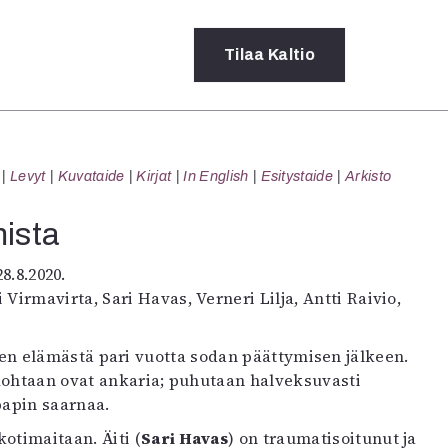
Tilaa
Kaltio
a
Levyt
Kuvataide
Kirjat
In English
Esitystaide
Arkisto
rot
ssä
mista
s
dot
8.8.2020.
y
irmavirta, Sari Havas, Verneri Lilja, Antti Raivio,
n elämästä pari vuotta sodan päättymisen jälkeen.
kohtaan ovat ankaria; puhutaan halveksuvasti
apin saarnaa.
otimaitaan. Äiti (
Sari Havas
) on traumatisoitunut ja