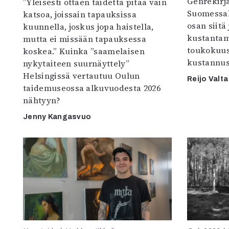
Genrekirja
”Yleisesti ottaen taidetta pitää vain
Suomessak
katsoa, joissain tapauksissa
osan siitä
kuunnella, joskus jopa haistella,
kustantam
mutta ei missään tapauksessa
toukokuu
koskea.” Kuinka ”saamelaisen
kustannus
nykytaiteen suurnäyttely”
Helsingissä vertautuu Oulun
Reijo Valta
taidemuseossa alkuvuodesta 2026
nähtyyn?
Jenny Kangasvuo