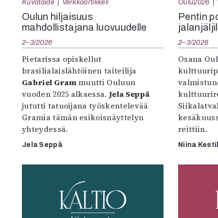
Kuvataide
Verkkoartikkeli
Oulu2026
Oulun hiljaisuus
Pentin pol
mahdollistajana luovuudelle
jalanjälji
2–3/2026
2–3/2026
Pietarissa opiskellut
Osana Oul
brasilialaislähtöinen taiteilija
kulttuuri
Gabriel Gram
muutti Ouluun
valmistun
vuoden 2025 alkaessa.
Jela Seppä
kulttuurire
jututti tatuoijana työskentelevää
Siikalatva
Gramia tämän esikoisnäyttelyn
kesäkuus
yhteydessä.
reittiin.
Jela Seppä
Niina Kesti