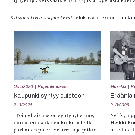
lyhyempi. Veikkaan, että traagista lopetusta edeltä
Syksyn jälkeen saapuu kevät
-elokuvan tekijöitä on ku
Oulu2026
Paperilehdestä
Musiikki
P
Kaupunki syntyy suistoon
Eräänlai
2–3/2026
2–3/2026
”Toimeliaisuus on syntynyt sinne,
Nelikympp
minne entisaikojen kulkupeleillä
Heikki R
parhaiten pääsi, vesireittejä pitkin.
haastatel