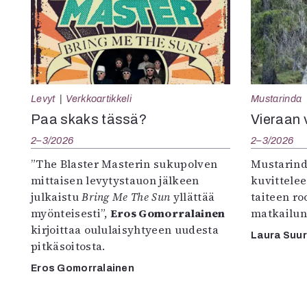
Levyt
Verkkoartikkeli
Mustarinda
Paa skaks tässä?
Vieraan 
2–3/2026
2–3/2026
”The Blaster Masterin sukupolven
Mustarind
mittaisen levytystauon jälkeen
kuvittele
julkaistu
Bring Me The Sun
yllättää
taiteen r
myönteisesti”,
Eros Gomorralainen
matkailun
kirjoittaa oululaisyhtyeen uudesta
Laura Suu
pitkäsoitosta.
Eros Gomorralainen