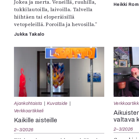
Jokea ja merta. Veneillä, ruuhilla,
Heikki Ro
tukkilautoilla, laivoilla. Talvella
hiihtäen tai eloperäisillä
vetopeleillä. Poroilla ja hevosilla.”
Jukka Takalo
Ajankohtaista
Kuvataide
Verkkoartikk
Verkkoartikkeli
Aikuisten
valtava 
Kaikille aisteille
2–3/2026
2–3/2026