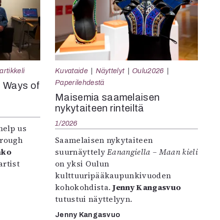
rtikkeli
Kuvataide
Näyttelyt
Oulu2026
Paperilehdestä
e Ways of
Maisemia saamelaisen
nykytaiteen rinteiltä
1/2026
help us
hrough
Saamelaisen nykytaiteen
nko
suurnäyttely
Eanangiella – Maan kieli
rtist
on yksi Oulun
kulttuuripääkaupunkivuoden
kohokohdista.
Jenny Kangasvuo
tutustui näyttelyyn.
Jenny Kangasvuo