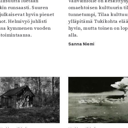
llisuutta luetaan
Välivainiolle on keskittyn
in runsaasti. Suuren
omaehtoisen kulttuurin til
 julkaisevat hyvin pienet
tunnetumpi, Tilaa kulttuur
ot. Helmivyö juhlisti
ylläpitämä Tukikohta elää 
ssa kymmenen vuoden
hyvin, mutta toinen on lo
toimintaansa.
alla.
Sanna Niemi