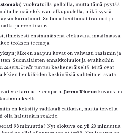
stomäki
) vuokratuilla pelloilla, mutta tämä pyytää
unolta heinää elokuvan alkupuolella, mikä sysää
täysin kariutunut. Sodan aiheuttamat traumat ja
nälkä ja eroottisuus.
laksi, ilmeisesti ensimmäisenä elokuvana maailmassa.
ukee teoksen teemoja.
Syksyn jälkeen saapuu kevät on vahvasti rasismin ja
sitten. Suomalaisten ennakkoluulot ja evakkoihin
en saapuu kevät
tuntuu keskeneräiseltä. Mitä ovat
aikkien henkilöiden keskinäisiä suhteita ei avata
eivät vie tarinaa eteenpäin.
Jarmo Kiurun
kuvaus on
 kustannuksella.
iin on keksitty radikaali ratkaisu, mutta toivolta
ti olla haluttukin reaktio.
eräti 98 minuuttia? Nyt elokuva on yli 20 minuuttia