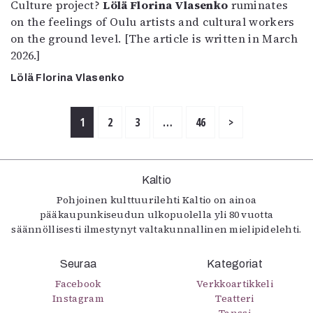
Culture project?
Lölä Florina Vlasenko
ruminates
on the feelings of Oulu artists and cultural workers
on the ground level. [The article is written in March
2026.]
Lölä Florina Vlasenko
1
2
3
…
46
>
Kaltio
Pohjoinen kulttuurilehti Kaltio on ainoa
pääkaupunkiseudun ulkopuolella yli 80 vuotta
säännöllisesti ilmestynyt valtakunnallinen mielipidelehti.
Seuraa
Kategoriat
Facebook
Verkkoartikkeli
Instagram
Teatteri