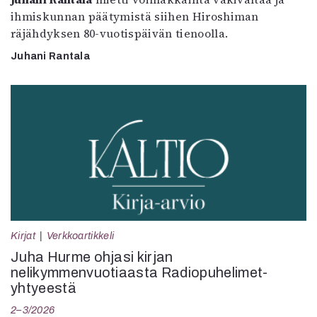
ihmiskunnan päätymistä siihen Hiroshiman
räjähdyksen 80-vuotispäivän tienoolla.
Juhani Rantala
Kirjat
Verkkoartikkeli
Juha Hurme ohjasi kirjan
nelikymmenvuotiaasta Radiopuhelimet-
yhtyeestä
2–3/2026