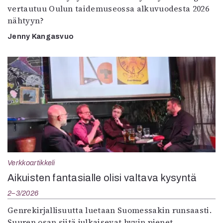
vertautuu Oulun taidemuseossa alkuvuodesta 2026
nähtyyn?
Jenny Kangasvuo
Verkkoartikkeli
Aikuisten fantasialle olisi valtava kysyntä
2–3/2026
Genrekirjallisuutta luetaan Suomessakin runsaasti.
Suuren osan siitä julkaisevat hyvin pienet