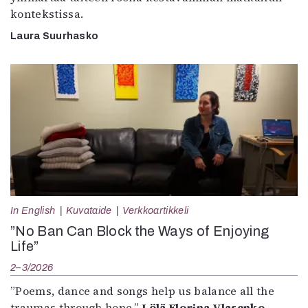
kontekstissa.
Laura Suurhasko
In English
Kuvataide
Verkkoartikkeli
”No Ban Can Block the Ways of Enjoying
Life”
2–3/2026
”Poems, dance and songs help us balance all the
traumas through hope.”
Lölä Florina Vlasenko