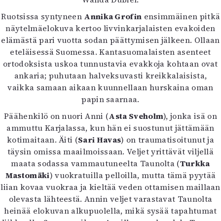
Kirjat
In English
Ruotsissa syntyneen
Annika Grofin
ensimmäinen pitkä
Esitystaide
näytelmäelokuva kertoo livvinkarjalaisten evakoiden
Arkisto
elämästä pari vuotta sodan päättymisen jälkeen. Ollaan
eteläisessä Suomessa. Kantasuomalaisten asenteet
ortodoksista uskoa tunnustavia evakkoja kohtaan ovat
Lehdet
ankaria; puhutaan halveksuvasti kreikkalaisista,
4/2026
vaikka samaan aikaan kuunnellaan hurskaina oman
2–3/2026
papin saarnaa.
1/2026
Päähenkilö on nuori Anni (
Asta Sveholm
), jonka isä on
6/2025
ammuttu Karjalassa, kun hän ei suostunut jättämään
5/2025 saame
kotimaitaan. Äiti (
Sari Havas
) on traumatisoitunut ja
5/2025
täysin omissa maailmoissaan. Veljet yrittävät viljellä
Lehtiarkisto
maata sodassa vammautuneelta Taunolta (
Turkka
Mastomäki
) vuokratuilla pelloilla, mutta tämä pyytää
Info
liian kovaa vuokraa ja kieltää veden ottamisen maillaan
Tilaus ja irtonumerot
olevasta lähteestä. Annin veljet varastavat Taunolta
Yhteistyössä
heinää elokuvan alkupuolella, mikä sysää tapahtumat
Toimitus