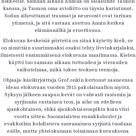
liikkeelle. Samaan aikaan Annilla on salasuhde Taunon
Mediatiedot
kanssa, ja Taunon oma avioliitto on täysin kariutunut.
Kaltio ry
Sodan aiheuttamat traumat ja neuroosit ovat tarinan
ytimessä, ja sitä vastaan asettuu Annin kerkeä
elämännälkä ja eroottisuus.
Elokuvan keskeisiä piirteitä on siinä käytetty kieli, se
on nimittäin suurimmaksi osaksi tehty livvinkarjalaksi,
ilmeisesti ensimmäisenä elokuvana maailmassa. Kielen
käyttö luo samaan aikaan tuttuuden ja vierauden
vaikutelmaa, mikä tukee teoksen teemoja.
Ohjaaja-käsikirjoittaja Grof onkin kertonut saaneensa
idean elokuvaan vuoden 2015 pakolaisaallon myötä.
Syksyn jälkeen saapuu kevät on vahvasti rasismin ja
syrjinnän vastainen teos, ja aihe on edelleen
ajankohtainen, ehkä ajankohtaisempikin kuin viisi
vuotta sitten. Suomalaisten ennakkoluulot ja
evakkoihin kohdistuva suoranainen syrjintä tuodaan
esille, mutta yhteiskunnan toiminnan kuvauksena