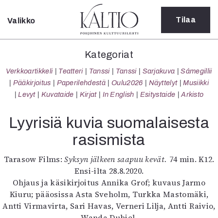
Tilaa
Valikko
Sulje
Kategoriat
Kategoriat
Verkkoartikkeli
Verkkoartikkeli
Teatteri
Tanssi
Tanssi
Sarjakuva
Sámegillii
Teatteri
Pääkirjoitus
Paperilehdestä
Oulu2026
Näyttelyt
Musiikki
Tanssi
Levyt
Kuvataide
Kirjat
In English
Esitystaide
Arkisto
Tanssi
Sarjakuva
Lyyrisiä kuvia suomalaisesta
Sámegillii
rasismista
Pääkirjoitus
Paperilehdestä
Tarasow Films:
Syksyn jälkeen saapuu kevät.
74 min. K12.
Oulu2026
Ensi-ilta 28.8.2020.
Näyttelyt
Ohjaus ja käsikirjoitus Annika Grof; kuvaus Jarmo
Musiikki
Kiuru; pääosissa Asta Sveholm, Turkka Mastomäki,
Levyt
Antti Virmavirta, Sari Havas, Verneri Lilja, Antti Raivio,
Kuvataide
Wanda Dubiel.