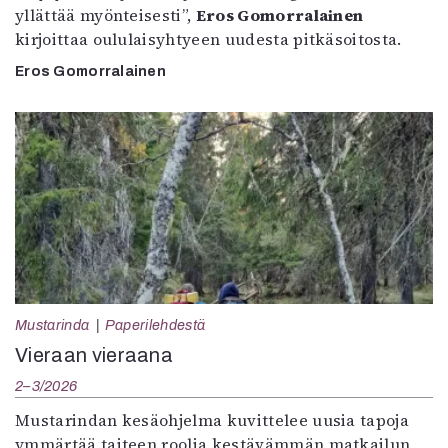
yllättää myönteisesti”,
Eros Gomorralainen
kirjoittaa oululaisyhtyeen uudesta pitkäsoitosta.
Eros Gomorralainen
Mustarinda
Paperilehdestä
Vieraan vieraana
2–3/2026
Mustarindan kesäohjelma kuvittelee uusia tapoja
ymmärtää taiteen roolia kestävämmän matkailun