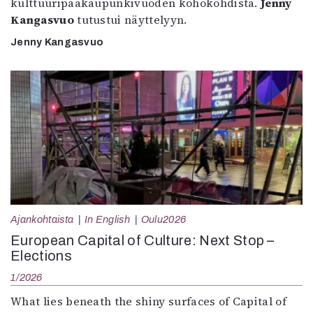
kulttuuripääkaupunkivuoden kohokohdista.
Jenny
Kangasvuo
tutustui näyttelyyn.
Jenny Kangasvuo
Ajankohtaista
In English
Oulu2026
European Capital of Culture: Next Stop –
Elections
1/2026
What lies beneath the shiny surfaces of Capital of