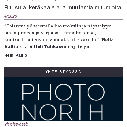
Ruusuja, keräkaaleja ja muutamia muumioita
4/2026
”Toistuva yö taustalla luo teoksiin ja näyttelyyn
omaa pimeää ja varjoisaa tunnelmaansa,
kontrastina teosten voimakkaille väreille.”
Helki
Kallio
arvioi
Heli Tuhkasen
näyttelyn.
Helki Kallio
YHTEISTYÖSSÄ
Yhteistyössä