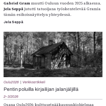
Gabriel Gram
muutti Ouluun vuoden 2025 alkaessa.
Jela Seppä
jututti tatuoijana työskentelevää Gramia
tämän esikoisnäyttelyn yhteydessä.
Jela Seppä
Oulu2026
Verkkoartikkeli
Pentin poluilla kirjailijan jalanjäljillä
2–3/2026
Osana Oulu2026-kulttuuripääkaupunkiohjelmaa