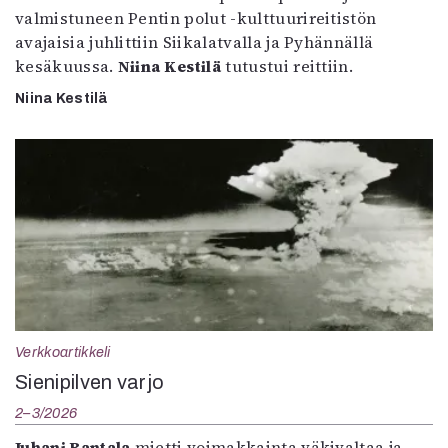
valmistuneen Pentin polut -kulttuurireitistön
avajaisia juhlittiin Siikalatvalla ja Pyhännällä
kesäkuussa.
Niina Kestilä
tutustui reittiin.
Niina Kestilä
Verkkoartikkeli
Sienipilven varjo
2–3/2026
Juhani Rantala
mietti voimakkainta väkivaltaa ja