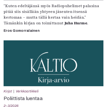
”Kuten edeltäjänsä myös Radiopuhelimet palasina
pitää siis sisällään yhtyeen jäsenten itsensä
kertomaa – mutta tällä kertaa vain heidän.”
Tämänkin kirjan on toimittanut
Juha Hurme
.
Eros Gomorralainen
Kirjat
Verkkoartikkeli
Poliittista luentaa
2–3/2026