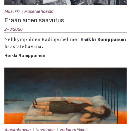
Musiikki
Paperilehdestä
Eräänlainen saavutus
2–3/2026
Nelikymppinen Radiopuhelimet
Heikki Romppaisen
haastateltavana.
Heikki Romppainen
Ajankohtaista
Kuvataide
Verkkoartikkeli