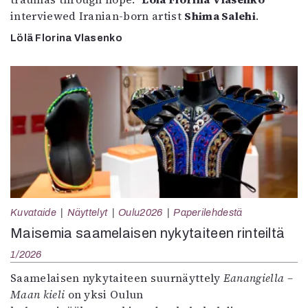
interviewed Iranian-born artist
Shima Salehi
.
Lölä Florina Vlasenko
Kuvataide
Näyttelyt
Oulu2026
Paperilehdestä
Maisemia saamelaisen nykytaiteen rinteiltä
1/2026
Saamelaisen nykytaiteen suurnäyttely
Eanangiella –
Maan kieli
on yksi Oulun