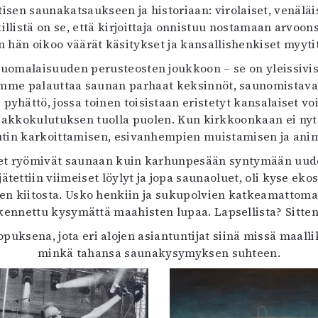
n saunakatsaukseen ja historiaan: virolaiset, venäläiset,
illistä on se, että kirjoittaja onnistuu nostamaan arvo
 hän oikoo väärät käsitykset ja kansallishenkiset myyti
suomalaisuuden perusteosten joukkoon – se on yleissivis
mme palauttaa saunan parhaat keksinnöt, saunomistavat, e
 pyhättö, jossa toinen toisistaan eristetyt kansalaiset v
n pakkokulutuksen tuolla puolen. Kun kirkkoonkaan ei n
utin karkoittamisen, esivanhempien muistamisen ja ani
et ryömivät saunaan kuin karhunpesään syntymään uudesta
ä jätettiin viimeiset löylyt ja jopa saunaoluet, oli kyse 
n kiitosta. Usko henkiin ja sukupolvien katkeamattomaan
akennettu kysymättä maahisten lupaa. Lapsellista? Sitte
ksena, jota eri alojen asiantuntijat siinä missä maalli
minkä tahansa saunakysymyksen suhteen.