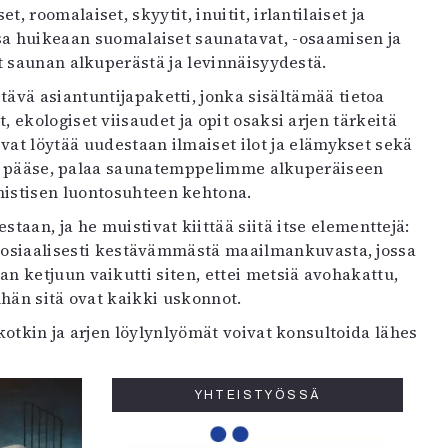
 roomalaiset, skyytit, inuitit, irlantilaiset ja
onsa huikeaan suomalaiset saunatavat, -osaamisen ja
t saunan alkuperästä ja levinnäisyydestä.
tävä asiantuntijapaketti, jonka sisältämää tietoa
kologiset viisaudet ja opit osaksi arjen tärkeitä
oivat löytää uudestaan ilmaiset ilot ja elämykset sekä
yt pääse, palaa saunatemppelimme alkuperäiseen
mistisen luontosuhteen kehtona.
an, ja he muistivat kiittää siitä itse elementtejä:
ekososiaalisesti kestävämmästä maailmankuvasta, jossa
 ketjuun vaikutti siten, ettei metsiä avohakattu,
nhän sitä ovat kaikki uskonnot.
kotkin ja arjen löylynlyömät voivat konsultoida lähes
YHTEISTYÖSSÄ