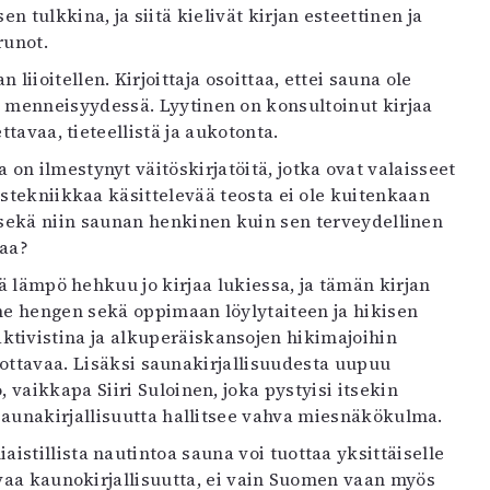
tulkkina, ja siitä kielivät kirjan esteettinen ja
runot.
iioitellen. Kirjoittaja osoittaa, ettei sauna ole
 menneisyydessä. Lyytinen on konsultoinut kirjaa
ttavaa, tieteellistä ja aukotonta.
on ilmestynyt väitöskirjatöitä, jotka ovat valaisseet
stekniikkaa käsittelevää teosta ei ole kuitenkaan
 sekä niin saunan henkinen kuin sen terveydellinen
taa?
vä lämpö hehkuu jo kirjaa lukiessa, ja tämän kirjan
me hengen sekä oppimaan löylytaiteen ja hikisen
ivistina ja alkuperäiskansojen hikimajoihin
rrottavaa. Lisäksi saunakirjallisuudesta uupuu
vaikkapa Siiri Suloinen, joka pystyisi itsekin
saunakirjallisuutta hallitsee vahva miesnäkökulma.
istillista nautintoa sauna voi tuottaa yksittäiselle
vaa kaunokirjallisuutta, ei vain Suomen vaan myös