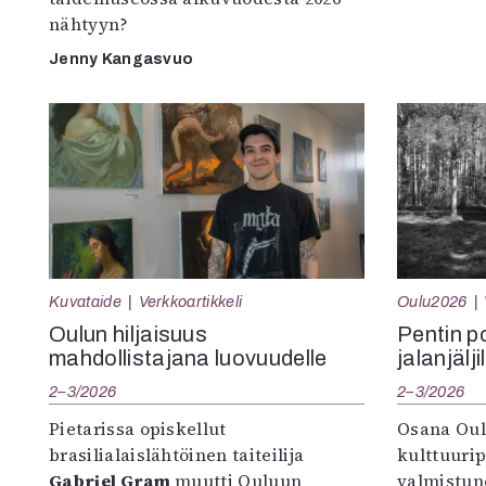
nähtyyn?
Jenny Kangasvuo
Kuvataide
Verkkoartikkeli
Oulu2026
Oulun hiljaisuus
Pentin pol
mahdollistajana luovuudelle
jalanjälji
2–3/2026
2–3/2026
Pietarissa opiskellut
Osana Oul
brasilialaislähtöinen taiteilija
kulttuuri
Gabriel Gram
muutti Ouluun
valmistun