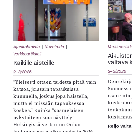
Ajankohtaista
Kuvataide
Verkkoartikk
Verkkoartikkeli
Aikuisten
valtava 
Kaikille aisteille
2–3/2026
2–3/2026
Genrekirja
”Yleisesti ottaen taidetta pitää vain
Suomessak
katsoa, joissain tapauksissa
osan siitä
kuunnella, joskus jopa haistella,
kustantam
mutta ei missään tapauksessa
toukokuu
koskea.” Kuinka ”saamelaisen
kustannus
nykytaiteen suurnäyttely”
Helsingissä vertautuu Oulun
Reijo Valta
taidemuseossa alkuvuodesta 2026