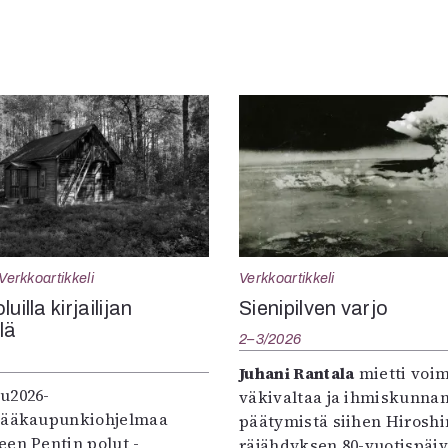
Verkkoartikkeli
Verkkoartikkeli
uilla kirjailijan
Sienipilven varjo
llä
2–3/2026
Juhani Rantala
mietti voi
u2026-
väkivaltaa ja ihmiskunna
pääkaupunkiohjelmaa
päätymistä siihen Hirosh
een Pentin polut -
räjähdyksen 80-vuotispäi