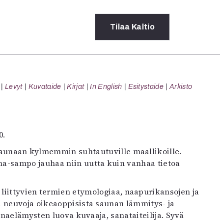
Tilaa
Kaltio
a
Levyt
Kuvataide
Kirjat
In English
Esitystaide
Arkisto
rot
ssä
s
dot
0.
y
 saunaan kylmemmin suhtautuville maallikoille.
a-sampo jauhaa niin uutta kuin vanhaa tietoa
 liittyvien termien etymologiaa, naapurikansojen ja
a neuvoja oikeaoppisista saunan lämmitys- ja
unaelämysten luova kuvaaja, sanataiteilija. Syvä