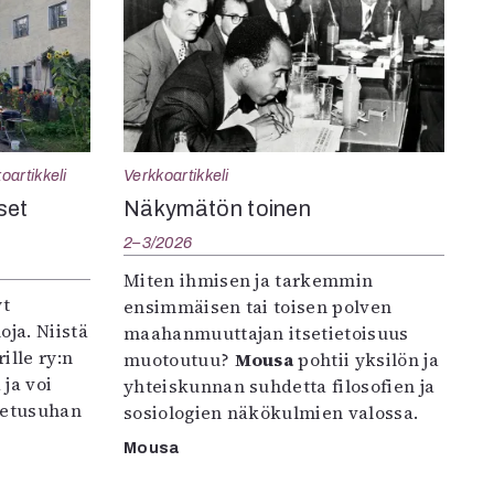
oartikkeli
Verkkoartikkeli
set
Näkymätön toinen
2–3/2026
Miten ihmisen ja tarkemmin
yt
ensimmäisen tai toisen polven
oja. Niistä
maahanmuuttajan itsetietoisuus
ille ry:n
muotoutuu?
Mousa
pohtii yksilön ja
ja voi
yhteiskunnan suhdetta filosofien ja
petusuhan
sosiologien näkökulmien valossa.
Mousa