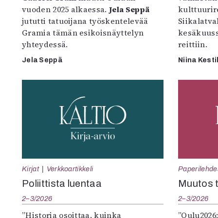
vuoden 2025 alkaessa.
Jela Seppä
kulttuurire
jututti tatuoijana työskentelevää
Siikalatva
Gramia tämän esikoisnäyttelyn
kesäkuus
yhteydessä.
reittiin.
Jela Seppä
Niina Kesti
Kirjat
Verkkoartikkeli
Paperilehde
Poliittista luentaa
Muutos t
2–3/2026
2–3/2026
”Historia osoittaa, kuinka
”Oulu2026