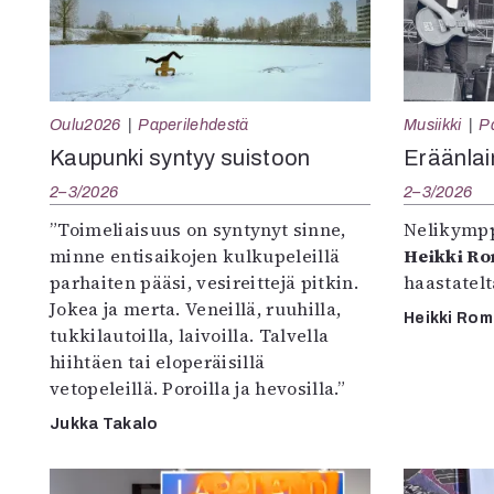
Oulu2026
Paperilehdestä
Musiikki
P
Kaupunki syntyy suistoon
Eräänlai
2–3/2026
2–3/2026
”Toimeliaisuus on syntynyt sinne,
Nelikympp
minne entisaikojen kulkupeleillä
Heikki R
parhaiten pääsi, vesireittejä pitkin.
haastatel
Jokea ja merta. Veneillä, ruuhilla,
Heikki Ro
tukkilautoilla, laivoilla. Talvella
hiihtäen tai eloperäisillä
vetopeleillä. Poroilla ja hevosilla.”
Jukka Takalo