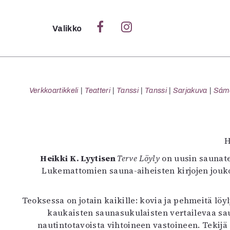
Sulje
Valikko
Ka
Verk
Verkkoartikkeli
Teatteri
Tanssi
Tanssi
Sarjakuva
Sámeg
S
H
S
Heikki K. Lyytisen
Terve Löyly
on uusin saunate
Pä
Lukemattomien sauna-aiheisten kirjojen jouk
Pap
Teoksessa on jotain kaikille: kovia ja pehmeitä lö
kaukaisten saunasukulaisten vertailevaa sau
nautintotavoista vihtoineen vastoineen. Tekijä 