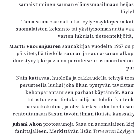
samaistuminen saunan elämysmaailmaan heijastuu k
K
löyly
I
Tämä saunaraamattu tai löylyensyklopedia kattaa 
E
suomalaisten keksintö tai yksityisomaisuutta va
varten lukuisia tieteentekijöitä,
Martti Vuorenjuuren
saunakirjaa vuodelta 1967 on p
päivitetyllä tiedolla saunan ja sauna-sanan alku
ilmestynyt; kirjassa on perinteisen insinööritied
puo
Näin kattavaa, huolella ja rakkaudella tehtyä teos
perusteella luulisi joka iikan pystyvän tavoit
kehonparantamisen parhaat käytännöt. Kanad
tutustuneena tietokirjailijana tohdin kuitenk
naisnäkökulma, ja olisi korkea aika luoda sau
rentoutumaan Sasun tavoin ilman ikuisia kanssakyl
Juhani Ahon
protosaunoja Sasu on suomalaisen kirja
fanittajalleen. Merkittävän lisän
Terveeseen Löylyy