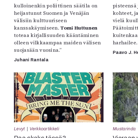
kulloinenkin poliittinen säätila on
pisteensä 
heijastunut Suomen ja Venäjän
kohteet, j
välisiin kulttuuriseen
vielä kuul
kanssakäymiseen.
Tomi Huttunen
Päätoimitta
toteaa kirjallisuuden kääntäminen
kuitenkaa
olleen vilkkaampaa maiden välisen
harhailee.
suojasään vuosina.”
Paavo J. H
Juhani Rantala
Levyt
Verkkoartikkeli
Mustarinda
Paa skaks tässä?
Vieraan 