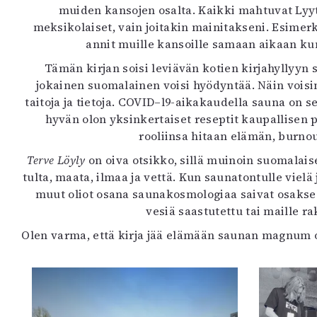
muiden kansojen osalta. Kaikki mahtuvat Lyytise
meksikolaiset, vain joitakin mainitakseni. Esimerk
annit muille kansoille samaan aikaan kun
Tämän kirjan soisi leviävän kotien kirjahyllyyn 
jokainen suomalainen voisi hyödyntää. Näin voisi
taitoja ja tietoja. COVID–l9-aikakaudella sauna on se
hyvän olon yksinkertaiset reseptit kaupallise
rooliinsa hitaan elämän, burno
Terve Löyly
on oiva otsikko, sillä muinoin suomalais
tulta, maata, ilmaa ja vettä. Kun saunatontulle viel
muut oliot osana saunakosmologiaa saivat osaksee
vesiä saastutettu tai maille r
Olen varma, että kirja jää elämään saunan magnum opu