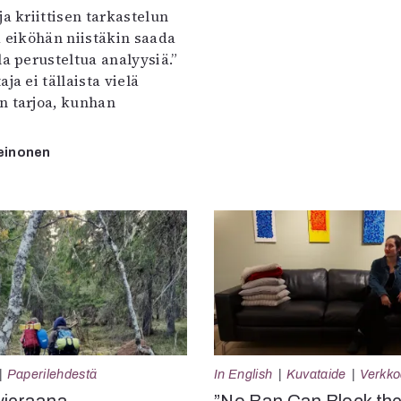
ja kriittisen tarkastelun
a eiköhän niistäkin saada
la perusteltua analyysiä.”
ja ei tällaista vielä
n tarjoa, kunhan
einonen
Paperilehdestä
In English
Kuvataide
Verkkoa
vieraana
”No Ban Can Block th