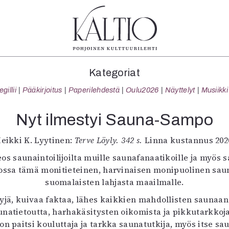
tegoriat
Lehdet
Info
Kategoriat
koartikkeli
4/2026
Tilaus j
illii
Pääkirjoitus
Paperilehdestä
Oulu2026
Näyttelyt
Musiikki
Teatteri
2–3/2026
irtonume
Tanssi
1/2026
Yhteistyö
Nyt ilmestyi Sauna-Sampo
Tanssi
6/2025
Toimitu
arjakuva
5/2025 saame
Mediatie
eikki K. Lyytinen:
Terve Löyly. 342 s.
Linna kustannus 202
ámegillii
5/2025
Kaltio r
os saunaintoilijoilta muille saunafanaatikoille ja myös
äkirjoitus
Lehtiarkisto
ossa tämä monitieteinen, harvinaisen monipuolinen saun
erilehdestä
suomalaisten lahjasta maailmalle.
Oulu2026
ylyjä, kuivaa faktaa, lähes kaikkien mahdollisten saunaan
Näyttelyt
natietoutta, harhakäsitysten oikomista ja pikkutarkkoj
Musiikki
on paitsi kouluttaja ja tarkka saunatutkija, myös itse sa
Levyt