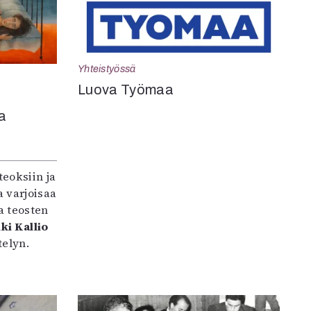
Yhteistyössä
Luova Työmaa
a
teoksiin ja
 varjoisaa
a teosten
ki Kallio
elyn.