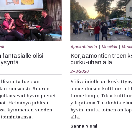
eli
Ajankohtaista
Musiikki
Verkk
 fantasialle olisi
Korjaamontien treenik
kysyntä
purku-uhan alla
2–3/2026
llisuutta luetaan
Välivainiolle on keskittyn
in runsaasti. Suuren
omaehtoisen kulttuurin til
 julkaisevat hyvin pienet
tunnetumpi, Tilaa kulttuur
ot. Helmivyö juhlisti
ylläpitämä Tukikohta elää 
ssa kymmenen vuoden
hyvin, mutta toinen on lo
toimintaansa.
alla.
Sanna Niemi