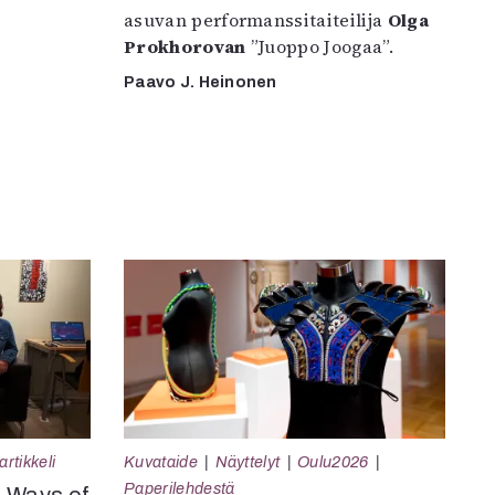
asuvan performanssitaiteilija
Olga
Prokhorovan
”Juoppo Joogaa”.
Paavo J. Heinonen
rtikkeli
Kuvataide
Näyttelyt
Oulu2026
Paperilehdestä
e Ways of