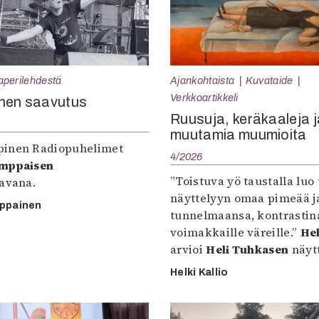
aperilehdestä
Ajankohtaista
Kuvataide
Verkkoartikkeli
nen saavutus
Ruusuja, keräkaaleja j
muutamia muumioita
inen Radiopuhelimet
4/2026
omppaisen
”Toistuva yö taustalla luo 
tavana.
näyttelyyn omaa pimeää ja
mppainen
tunnelmaansa, kontrastin
voimakkaille väreille.”
Hel
arvioi
Heli Tuhkasen
näytt
Helki Kallio