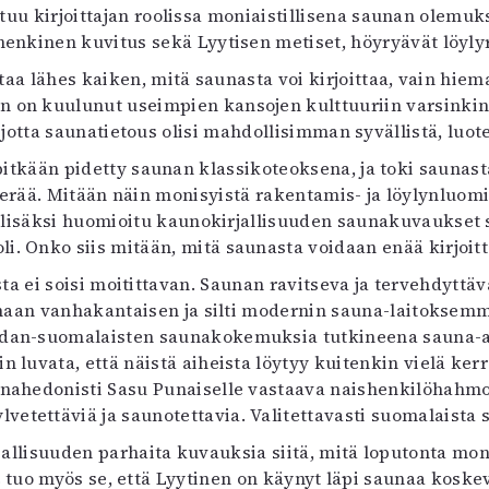
irjoittajan roolissa moniaistillisena saunan olemuksen 
uvataide
henkinen kuvitus sekä Lyytisen metiset, höyryävät löyly
Kirjat
n English
lähes kaiken, mitä saunasta voi kirjoittaa, vain hieman l
sitystaide
an on kuulunut useimpien kansojen kulttuuriin varsinkin
Arkisto
 jotta saunatietous olisi mahdollisimman syvällistä, luote
itkään pidetty saunan klassikoteoksena, ja toki saunasta 
perää. Mitään näin monisyistä rakentamis- ja löylynluomi
on lisäksi huomioitu kaunokirjallisuuden saunakuvaukset
li. Onko siis mitään, mitä saunasta voidaan enää kirjoit
ta ei soisi moitittavan. Saunan ravitseva ja tervehdyttä
tamaan vanhakantaisen ja silti modernin sauna-laitoksem
an-suomalaisten saunakokemuksia tutkineena sauna-akt
in luvata, että näistä aiheista löytyy kuitenkin vielä ke
nahedonisti Sasu Punaiselle vastaava naishenkilöhahmo, 
vetettäviä ja saunotettavia. Valitettavasti suomalaista 
llisuuden parhaita kuvauksia siitä, mitä loputonta monia
n
tuo myös se, että Lyytinen on käynyt läpi saunaa koske