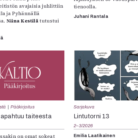
itistön avajaisia juhlittiin
tienoolla.
lla ja Pyhännällä
Juhani Rantala
sa.
Niina Kestilä
tutustui
lä
Sarjakuva
stä
Pääkirjoitus
Lintutorni 13
apahtuu taiteesta
2–3/2026
:ssakin on omat sokeat
Emilia Laatikainen