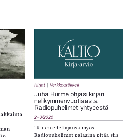
Kirjat
Verkkoartikkeli
Juha Hurme ohjasi kirjan
nelikymmenvuotiaasta
Radiopuhelimet-yhtyeestä
makkainta
2–3/2026
n
”Kuten edeltäjänsä myös
iman
Radiopuhelimet palasina pitää siis
vän