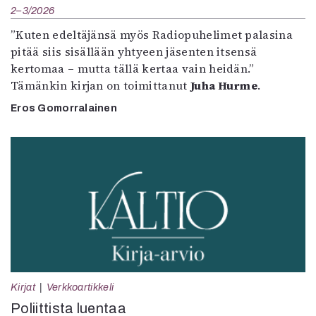
2–3/2026
”Kuten edeltäjänsä myös Radiopuhelimet palasina
pitää siis sisällään yhtyeen jäsenten itsensä
kertomaa – mutta tällä kertaa vain heidän.”
Tämänkin kirjan on toimittanut
Juha Hurme
.
Eros Gomorralainen
Kirjat
Verkkoartikkeli
Poliittista luentaa