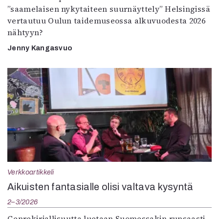
”saamelaisen nykytaiteen suurnäyttely” Helsingissä
vertautuu Oulun taidemuseossa alkuvuodesta 2026
nähtyyn?
Jenny Kangasvuo
Verkkoartikkeli
Aikuisten fantasialle olisi valtava kysyntä
2–3/2026
Genrekirjallisuutta luetaan Suomessakin runsaasti.