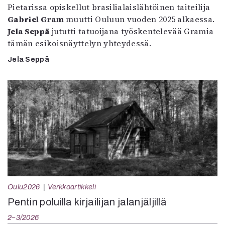
Pietarissa opiskellut brasilialaislähtöinen taiteilija
Gabriel Gram
muutti Ouluun vuoden 2025 alkaessa.
Jela Seppä
jututti tatuoijana työskentelevää Gramia
tämän esikoisnäyttelyn yhteydessä.
Jela Seppä
Oulu2026
Verkkoartikkeli
Pentin poluilla kirjailijan jalanjäljillä
2–3/2026