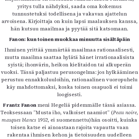
yritys tulla nähdyksi, saada oma kokemus
tunnustetuksi todellisena ja vakavan ajattelun
arvoisena. Kirjoittaja on kuin lapsi maalauksen kanssa,
hän kutsuu maailmaa ja pyytää sitä katsomaan.
Fanon: kun toinen muokkaa minuutta sisältäpäin
Ihminen yrittää ymmärtää maailmaa rationaalisesti,
mutta maailma saattaa hylätä hänet irrationaalisista
syistä; ihonvärin, heikon kielitaidon tai alkuperän
vuoksi. Tässä paljastuu perusongelma: jos hylkääminen
perustuu ennakkoluuloihin, rationaalinen vuoropuhelu
käy mahdottomaksi, koska toinen osapuoli ei toimi
loogisesti.
Frantz Fanon
meni Hegeliä pidemmälle tässä asiassa.
Teoksessaan ”Musta iho, valkoiset naamiot” (
Peau noire,
masques blancs
1952, ei suomennettu)hän osoitti, kuinka
toisen katse ei ainoastaan rajoita vapautta vaan
rakentaa ihmisen kehon ja tietoisuuden uudelleen