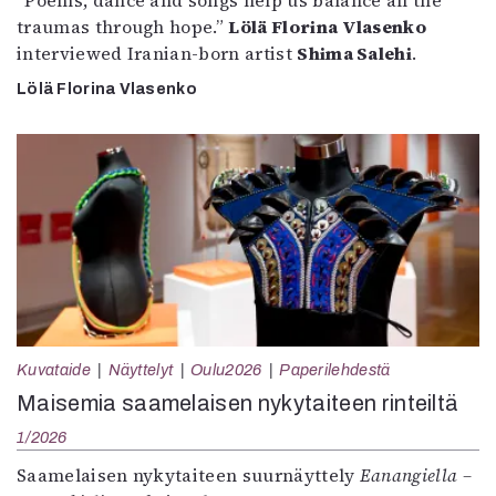
”Poems, dance and songs help us balance all the
traumas through hope.”
Lölä Florina Vlasenko
interviewed Iranian-born artist
Shima Salehi
.
Lölä Florina Vlasenko
Kuvataide
Näyttelyt
Oulu2026
Paperilehdestä
Maisemia saamelaisen nykytaiteen rinteiltä
1/2026
Saamelaisen nykytaiteen suurnäyttely
Eanangiella –