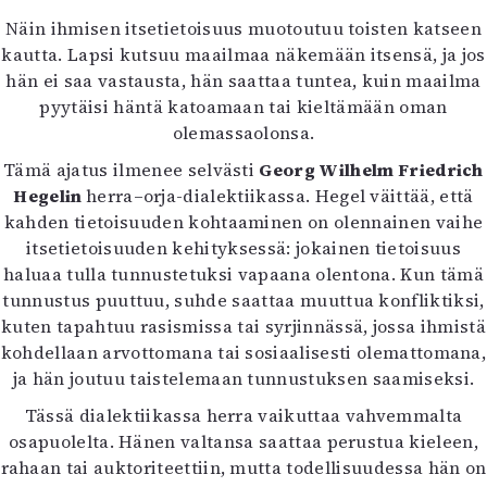
Mediatiedot
Näin ihmisen itsetietoisuus muotoutuu toisten katseen
Kaltio ry
kautta. Lapsi kutsuu maailmaa näkemään itsensä, ja jos
hän ei saa vastausta, hän saattaa tuntea, kuin maailma
pyytäisi häntä katoamaan tai kieltämään oman
olemassaolonsa.
Tämä ajatus ilmenee selvästi
Georg Wilhelm Friedrich
Hegelin
herra–orja-dialektiikassa. Hegel väittää, että
kahden tietoisuuden kohtaaminen on olennainen vaihe
itsetietoisuuden kehityksessä: jokainen tietoisuus
haluaa tulla tunnustetuksi vapaana olentona. Kun tämä
tunnustus puuttuu, suhde saattaa muuttua konfliktiksi,
kuten tapahtuu rasismissa tai syrjinnässä, jossa ihmistä
kohdellaan arvottomana tai sosiaalisesti olemattomana,
ja hän joutuu taistelemaan tunnustuksen saamiseksi.
Tässä dialektiikassa herra vaikuttaa vahvemmalta
osapuolelta. Hänen valtansa saattaa perustua kieleen,
rahaan tai auktoriteettiin, mutta todellisuudessa hän on