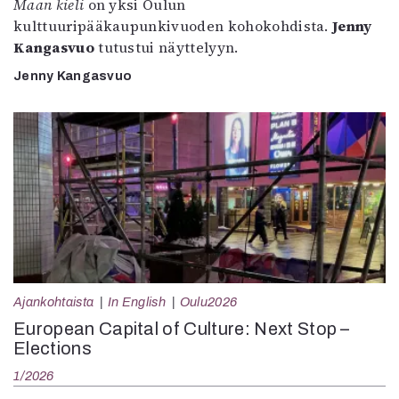
Maan kieli
on yksi Oulun
kulttuuripääkaupunkivuoden kohokohdista.
Jenny
Kangasvuo
tutustui näyttelyyn.
Jenny Kangasvuo
Ajankohtaista
In English
Oulu2026
European Capital of Culture: Next Stop –
Elections
1/2026