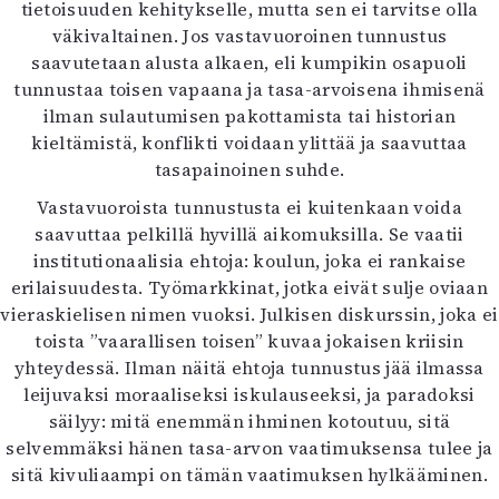
tietoisuuden kehitykselle, mutta sen ei tarvitse olla
väkivaltainen. Jos vastavuoroinen tunnustus
saavutetaan alusta alkaen, eli kumpikin osapuoli
tunnustaa toisen vapaana ja tasa-arvoisena ihmisenä
ilman sulautumisen pakottamista tai historian
kieltämistä, konflikti voidaan ylittää ja saavuttaa
tasapainoinen suhde.
Vastavuoroista tunnustusta ei kuitenkaan voida
saavuttaa pelkillä hyvillä aikomuksilla. Se vaatii
institutionaalisia ehtoja: koulun, joka ei rankaise
erilaisuudesta. Työmarkkinat, jotka eivät sulje oviaan
vieraskielisen nimen vuoksi. Julkisen diskurssin, joka ei
toista ”vaarallisen toisen” kuvaa jokaisen kriisin
yhteydessä. Ilman näitä ehtoja tunnustus jää ilmassa
leijuvaksi moraaliseksi iskulauseeksi, ja paradoksi
säilyy: mitä enemmän ihminen kotoutuu, sitä
selvemmäksi hänen tasa-arvon vaatimuksensa tulee ja
sitä kivuliaampi on tämän vaatimuksen hylkääminen.