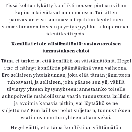
Tässä kohtaa lykätty konflikti nousee pintaan vihan,
kapinan tai väkivallan muodossa. Tai sitten
päinvastaisessa suunnassa tapahtuu täydellinen
samaistuminen toiseen ja yritys pyyhkiä alkuperäinen
identiteetti pois.
Konflikti ei ole väistämätöntä: vastavuoroisen
tunnustuksen ehdot
Tämä ei tarkoita, että konflikti on väistämätöntä. Hegel
itse ei nähnyt konfliktia päämääränä vaan vaiheena.
Ero sellaisen yhteiskunnan, joka elää tämän jännitteen
tuhoavasti, ja sellaisen, joka pääsee sen yli, välillä
tiivistyy yhteen kysymykseen: annetaanko toiselle
sukupolvelle mahdollisuus vaatia tunnustusta laillisin
ja avoimia kanavia pitkin, vai löytääkö se ne
suljettuina? Kun lailliset polut suljetaan, tunnustuksen
vaatimus muuttuu yhteen ottamiseksi.
Hegel väitti, että tämä konflikti on välttämätön