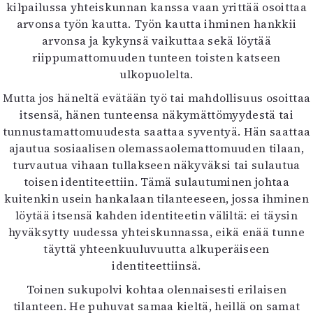
kilpailussa yhteiskunnan kanssa vaan yrittää osoittaa
arvonsa työn kautta. Työn kautta ihminen hankkii
arvonsa ja kykynsä vaikuttaa sekä löytää
riippumattomuuden tunteen toisten katseen
ulkopuolelta.
Mutta jos häneltä evätään työ tai mahdollisuus osoittaa
itsensä, hänen tunteensa näkymättömyydestä tai
tunnustamattomuudesta saattaa syventyä. Hän saattaa
ajautua sosiaalisen olemassaolemattomuuden tilaan,
turvautua vihaan tullakseen näkyväksi tai sulautua
toisen identiteettiin. Tämä sulautuminen johtaa
kuitenkin usein hankalaan tilanteeseen, jossa ihminen
löytää itsensä kahden identiteetin väliltä: ei täysin
hyväksytty uudessa yhteiskunnassa, eikä enää tunne
täyttä yhteenkuuluvuutta alkuperäiseen
identiteettiinsä.
Toinen sukupolvi kohtaa olennaisesti erilaisen
tilanteen. He puhuvat samaa kieltä, heillä on samat