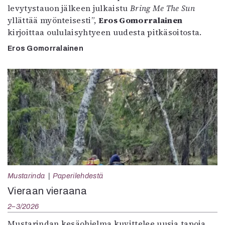
levytystauon jälkeen julkaistu
Bring Me The Sun
yllättää myönteisesti”,
Eros Gomorralainen
kirjoittaa oululaisyhtyeen uudesta pitkäsoitosta.
Eros Gomorralainen
Mustarinda
Paperilehdestä
Vieraan vieraana
2–3/2026
Mustarindan kesäohjelma kuvittelee uusia tapoja