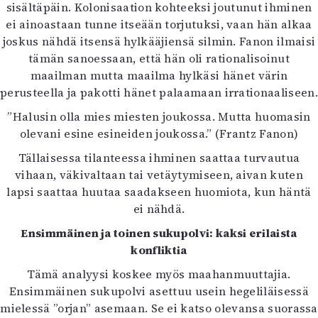
sisältäpäin. Kolonisaation kohteeksi joutunut ihminen
ei ainoastaan tunne itseään torjutuksi, vaan hän alkaa
joskus nähdä itsensä hylkääjiensä silmin. Fanon ilmaisi
tämän sanoessaan, että hän oli rationalisoinut
maailman mutta maailma hylkäsi hänet värin
perusteella ja pakotti hänet palaamaan irrationaaliseen.
”Halusin olla mies miesten joukossa. Mutta huomasin
olevani esine esineiden joukossa.” (Frantz Fanon)
Tällaisessa tilanteessa ihminen saattaa turvautua
vihaan, väkivaltaan tai vetäytymiseen, aivan kuten
lapsi saattaa huutaa saadakseen huomiota, kun häntä
ei nähdä.
Ensimmäinen ja toinen sukupolvi: kaksi erilaista
konfliktia
Tämä analyysi koskee myös maahanmuuttajia.
Ensimmäinen sukupolvi asettuu usein hegeliläisessä
mielessä ”orjan” asemaan. Se ei katso olevansa suorassa