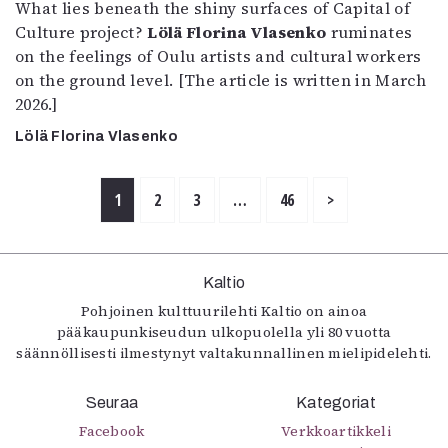
What lies beneath the shiny surfaces of Capital of
Culture project?
Lölä Florina Vlasenko
ruminates
on the feelings of Oulu artists and cultural workers
on the ground level. [The article is written in March
2026.]
Lölä Florina Vlasenko
1
2
3
…
46
>
Kaltio
Pohjoinen kulttuurilehti Kaltio on ainoa
pääkaupunkiseudun ulkopuolella yli 80 vuotta
säännöllisesti ilmestynyt valtakunnallinen mielipidelehti.
Seuraa
Kategoriat
Facebook
Verkkoartikkeli