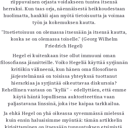
riippuvainen orjasta voidakseen tuntea itsensä
herraksi. Kun taas orja, näennäisestä heikkoudestaan
huolimatta, hankkii ajan myötä tietoisuutta ja voimaa
työn ja kokemuksen kautta.
”Itsetietoisuus on olemassa itsessään ja itsensä kautta,
koska se on olemassa toiselle.” (Georg Wilhelm
Friedrich Hegel)
Hegel ei kuitenkaan itse ollut immuuni oman
filosofiansa jännitteille. Voiko Hegeliä käyttää syrjinnän
kritiikin välineenä, kun hänen oma filosofinen
järjestelmänsä on toisissa yhteykssä tuottanut
hierarkiaa ja syrjintää oikeuttavaa diskurssia?
Rehellinen vastaus on ”kyllä” – edellyttäen, että emme
käytä häntä lopullisena auktoriteettina vaan
paljastavana linssinä, joka itse kaipaa tarkkailua.
Ja ehkä Hegel on yhä oikeassa syvemmässä mielessä
kuin ensin haluaisimme myöntää: tämän artikkelin
kirjoittaminen on itsessään tunnustuksen etsimistä,