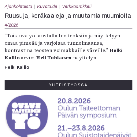
Ajankohtaista
Kuvataide
Verkkoartikkeli
Ruusuja, keräkaaleja ja muutamia muumioita
4/2026
”Toistuva yö taustalla luo teoksiin ja näyttelyyn
omaa pimeää ja varjoisaa tunnelmaansa,
kontrastina teosten voimakkaille väreille.”
Helki
Kallio
arvioi
Heli Tuhkasen
näyttelyn.
Helki Kallio
YHTEISTYÖSSÄ