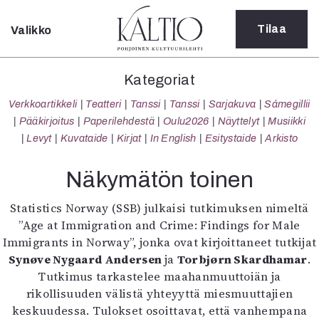
Tilaa
Valikko
Sulje
Kategoriat
Kategoriat
Verkkoartikkeli
Verkkoartikkeli
Teatteri
Tanssi
Tanssi
Sarjakuva
Sámegillii
Teatteri
Pääkirjoitus
Paperilehdestä
Oulu2026
Näyttelyt
Musiikki
Tanssi
Levyt
Kuvataide
Kirjat
In English
Esitystaide
Arkisto
Tanssi
Sarjakuva
Näkymätön toinen
Sámegillii
Pääkirjoitus
Statistics Norway (SSB) julkaisi tutkimuksen nimeltä
Paperilehdestä
”Age at Immigration and Crime: Findings for Male
Oulu2026
Immigrants in Norway”, jonka ovat kirjoittaneet tutkijat
Näyttelyt
Synøve Nygaard Andersen
ja
Torbjørn Skardhamar
.
Musiikki
Tutkimus tarkastelee maahanmuuttoiän ja
Levyt
rikollisuuden välistä yhteyyttä miesmuuttajien
Kuvataide
keskuudessa. Tulokset osoittavat, että vanhempana