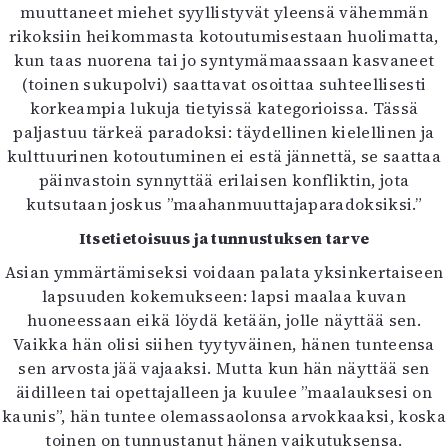
Kirjat
muuttaneet miehet syyllistyvät yleensä vähemmän
In English
rikoksiin heikommasta kotoutumisestaan huolimatta,
Esitystaide
kun taas nuorena tai jo syntymämaassaan kasvaneet
Arkisto
(toinen sukupolvi) saattavat osoittaa suhteellisesti
korkeampia lukuja tietyissä kategorioissa. Tässä
paljastuu tärkeä paradoksi: täydellinen kielellinen ja
Lehdet
kulttuurinen kotoutuminen ei estä jännettä, se saattaa
4/2026
päinvastoin synnyttää erilaisen konfliktin, jota
2–3/2026
kutsutaan joskus ”maahanmuuttajaparadoksiksi.”
1/2026
Itsetietoisuus ja tunnustuksen tarve
6/2025
5/2025 saame
Asian ymmärtämiseksi voidaan palata yksinkertaiseen
5/2025
lapsuuden kokemukseen: lapsi maalaa kuvan
Lehtiarkisto
huoneessaan eikä löydä ketään, jolle näyttää sen.
Vaikka hän olisi siihen tyytyväinen, hänen tunteensa
Info
sen arvosta jää vajaaksi. Mutta kun hän näyttää sen
äidilleen tai opettajalleen ja kuulee ”maalauksesi on
Tilaus ja irtonumerot
kaunis”, hän tuntee olemassaolonsa arvokkaaksi, koska
Yhteistyössä
toinen on tunnustanut hänen vaikutuksensa.
Toimitus