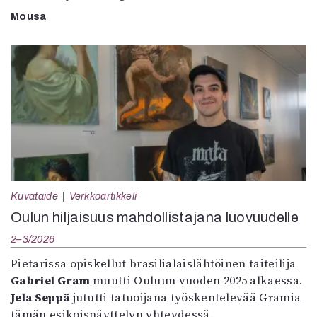
Mousa
Kuvataide
Verkkoartikkeli
Oulun hiljaisuus mahdollistajana luovuudelle
2–3/2026
Pietarissa opiskellut brasilialaislähtöinen taiteilija
Gabriel Gram
muutti Ouluun vuoden 2025 alkaessa.
Jela Seppä
jututti tatuoijana työskentelevää Gramia
tämän esikoisnäyttelyn yhteydessä.