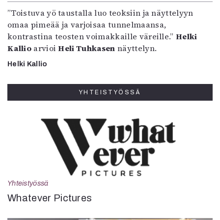
”Toistuva yö taustalla luo teoksiin ja näyttelyyn
omaa pimeää ja varjoisaa tunnelmaansa,
kontrastina teosten voimakkaille väreille.”
Helki
Kallio
arvioi
Heli Tuhkasen
näyttelyn.
Helki Kallio
YHTEISTYÖSSÄ
Yhteistyössä
Whatever Pictures