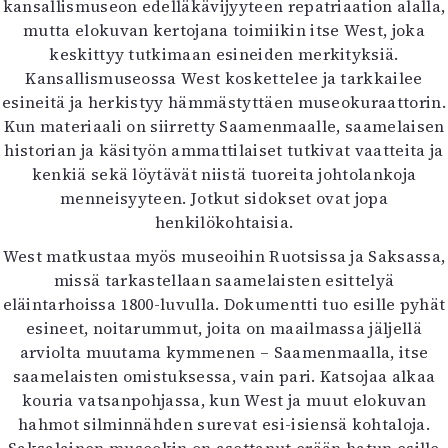
kansallismuseon edelläkävijyyteen repatriaation alalla,
mutta elokuvan kertojana toimiikin itse West, joka
keskittyy tutkimaan esineiden merkityksiä.
Kansallismuseossa West koskettelee ja tarkkailee
esineitä ja herkistyy hämmästyttäen museokuraattorin.
Kun materiaali on siirretty Saamenmaalle, saamelaisen
historian ja käsityön ammattilaiset tutkivat vaatteita ja
kenkiä sekä löytävät niistä tuoreita johtolankoja
menneisyyteen. Jotkut sidokset ovat jopa
henkilökohtaisia.
West matkustaa myös museoihin Ruotsissa ja Saksassa,
missä tarkastellaan saamelaisten esittelyä
eläintarhoissa 1800-luvulla. Dokumentti tuo esille pyhät
esineet, noitarummut, joita on maailmassa jäljellä
arviolta muutama kymmenen – Saamenmaalla, itse
saamelaisten omistuksessa, vain pari. Katsojaa alkaa
kouria vatsanpohjassa, kun West ja muut elokuvan
hahmot silminnähden surevat esi-isiensä kohtaloja.