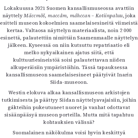
Mediatiedot
Lokakuussa 2021 Suomen kansallismuseossa avattiin
Kaltio ry
näyttely
Mäccmõš, maccâm, máhccan – Kotiinpaluu
, joka
esitteli museon kokoelmien saamelaisesineitä viimeistä
kertaa. Valtaosa näyttelyn materiaalista, noin 2 000
esinettä, palautettiin nimittäin Saamenmaalle näyttelyn
jälkeen. Kyseessä on niin kutsuttu repatriaatio eli
melko nykyaikainen ajatus siitä, että
kulttuuriesineistöä soisi palautettavan niiden
alkuperäisiin ympäristöihin. Tässä tapauksessa
kansallismuseon saamelaisesineet päätyivät Inarin
Siida-museoon.
Westin elokuva alkaa kansallismuseon arkistojen
tutkimisesta ja päättyy Siidan näyttelyavajaisiin, joihin
gákteihin pukeutuneet nuoret ja vanhat odottavat
sisäänpääsyä museon porteilla. Mutta mitä tapahtuu
kohtauksien välissä?
Suomalainen näkökulma voisi hyvin keskittyä