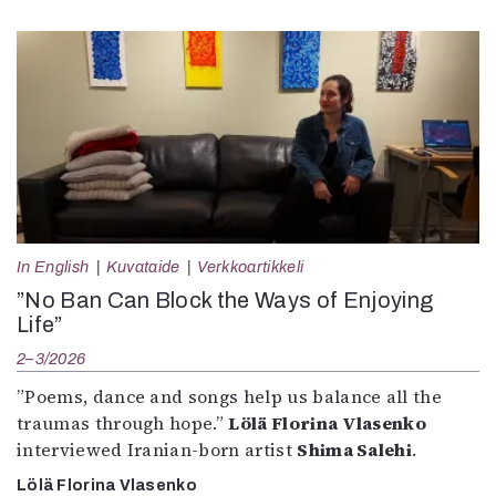
In English
Kuvataide
Verkkoartikkeli
”No Ban Can Block the Ways of Enjoying
Life”
2–3/2026
”Poems, dance and songs help us balance all the
traumas through hope.”
Lölä Florina Vlasenko
interviewed Iranian-born artist
Shima Salehi
.
Lölä Florina Vlasenko