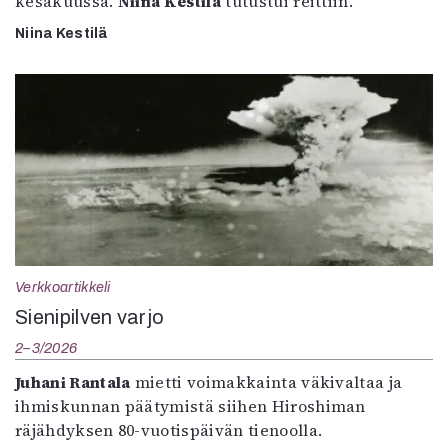
kesäkuussa.
Niina Kestilä
tutustui reittiin.
Niina Kestilä
Verkkoartikkeli
Sienipilven varjo
2–3/2026
Juhani Rantala
mietti voimakkainta väkivaltaa ja
ihmiskunnan päätymistä siihen Hiroshiman
räjähdyksen 80-vuotispäivän tienoolla.