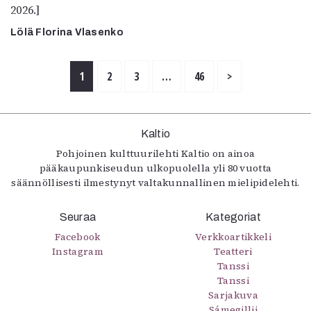
2026.]
Lölä Florina Vlasenko
1
2
3
…
46
>
Kaltio
Pohjoinen kulttuurilehti Kaltio on ainoa
pääkaupunkiseudun ulkopuolella yli 80 vuotta
säännöllisesti ilmestynyt valtakunnallinen mielipidelehti.
Seuraa
Kategoriat
Facebook
Verkkoartikkeli
Instagram
Teatteri
Tanssi
Tanssi
Sarjakuva
Sámegillii