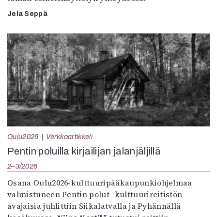
Jela Seppä
Oulu2026
Verkkoartikkeli
Pentin poluilla kirjailijan jalanjäljillä
2–3/2026
Osana Oulu2026-kulttuuripääkaupunkiohjelmaa
valmistuneen Pentin polut -kulttuurireitistön
avajaisia juhlittiin Siikalatvalla ja Pyhännällä