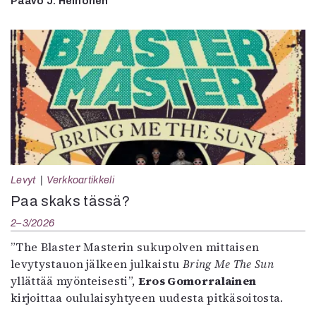
Paavo J. Heinonen
Levyt
Verkkoartikkeli
Paa skaks tässä?
2–3/2026
”The Blaster Masterin sukupolven mittaisen
levytystauon jälkeen julkaistu
Bring Me The Sun
yllättää myönteisesti”,
Eros Gomorralainen
kirjoittaa oululaisyhtyeen uudesta pitkäsoitosta.