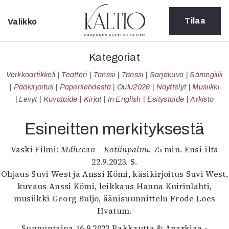
Tilaa
Valikko
Sulje
Kategoriat
Kategoriat
Verkkoartikkeli
Verkkoartikkeli
Teatteri
Tanssi
Tanssi
Sarjakuva
Sámegillii
Teatteri
Pääkirjoitus
Paperilehdestä
Oulu2026
Näyttelyt
Musiikki
Tanssi
Levyt
Kuvataide
Kirjat
In English
Esitystaide
Arkisto
Tanssi
Sarjakuva
Esineitten merkityksestä
Sámegillii
Pääkirjoitus
Vaski Filmi:
Máhccan – Kotiinpaluu
. 75 min. Ensi-ilta
Paperilehdestä
22.9.2023. S.
Oulu2026
Ohjaus Suvi West ja Anssi Kömi, käsikirjoitus Suvi West,
Näyttelyt
kuvaus Anssi Kömi, leikkaus Hanna Kuirinlahti,
Musiikki
musiikki Georg Buljo, äänisuunnittelu Frode Loes
Levyt
Hvatum.
Kuvataide
Sunnuntaina 16.9.2023 Rakkautta & Anarkiaa -