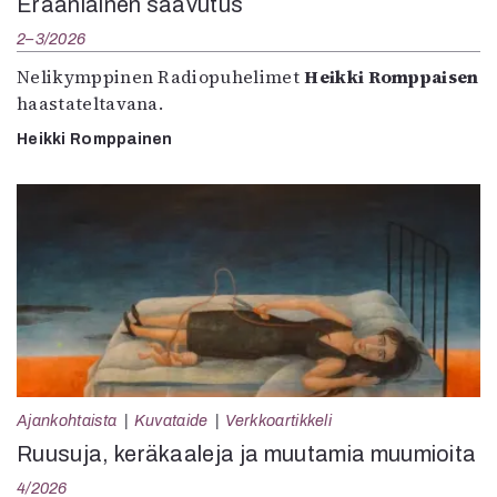
Eräänlainen saavutus
2–3/2026
Nelikymppinen Radiopuhelimet
Heikki Romppaisen
haastateltavana.
Heikki Romppainen
Ajankohtaista
Kuvataide
Verkkoartikkeli
Ruusuja, keräkaaleja ja muutamia muumioita
4/2026