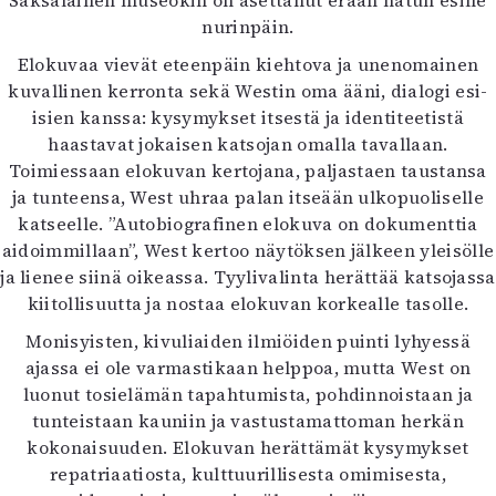
Saksalainen museokin on asettanut erään hatun esille
nurinpäin.
Elokuvaa vievät eteenpäin kiehtova ja unenomainen
kuvallinen kerronta sekä Westin oma ääni, dialogi esi-
isien kanssa: kysymykset itsestä ja identiteetistä
haastavat jokaisen katsojan omalla tavallaan.
Toimiessaan elokuvan kertojana, paljastaen taustansa
ja tunteensa, West uhraa palan itseään ulkopuoliselle
katseelle. ”Autobiografinen elokuva on dokumenttia
aidoimmillaan”, West kertoo näytöksen jälkeen yleisölle
ja lienee siinä oikeassa. Tyylivalinta herättää katsojassa
kiitollisuutta ja nostaa elokuvan korkealle tasolle.
Monisyisten, kivuliaiden ilmiöiden puinti lyhyessä
ajassa ei ole varmastikaan helppoa, mutta West on
luonut tosielämän tapahtumista, pohdinnoistaan ja
tunteistaan kauniin ja vastustamattoman herkän
kokonaisuuden. Elokuvan herättämät kysymykset
repatriaatiosta, kulttuurillisesta omimisesta,