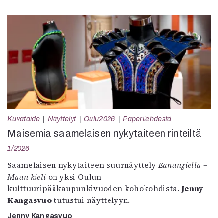
Kuvataide
Näyttelyt
Oulu2026
Paperilehdestä
Maisemia saamelaisen nykytaiteen rinteiltä
1/2026
Saamelaisen nykytaiteen suurnäyttely
Eanangiella –
Maan kieli
on yksi Oulun
kulttuuripääkaupunkivuoden kohokohdista.
Jenny
Kangasvuo
tutustui näyttelyyn.
Jenny Kangasvuo