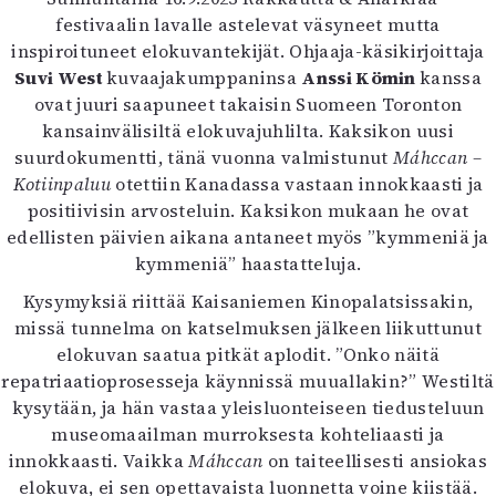
Kirjat
festivaalin lavalle astelevat väsyneet mutta
In English
inspiroituneet elokuvantekijät. Ohjaaja-käsikirjoittaja
Esitystaide
Suvi West
kuvaajakumppaninsa
Anssi Kömin
kanssa
Arkisto
ovat juuri saapuneet takaisin Suomeen Toronton
kansainvälisiltä elokuvajuhlilta. Kaksikon uusi
Lehdet
suurdokumentti, tänä vuonna valmistunut
Máhccan –
Kotiinpaluu
otettiin Kanadassa vastaan innokkaasti ja
4/2026
positiivisin arvosteluin. Kaksikon mukaan he ovat
2–3/2026
edellisten päivien aikana antaneet myös ”kymmeniä ja
1/2026
kymmeniä” haastatteluja.
6/2025
5/2025 saame
Kysymyksiä riittää Kaisaniemen Kinopalatsissakin,
5/2025
missä tunnelma on katselmuksen jälkeen liikuttunut
Lehtiarkisto
elokuvan saatua pitkät aplodit. ”Onko näitä
repatriaatioprosesseja käynnissä muuallakin?” Westiltä
Info
kysytään, ja hän vastaa yleisluonteiseen tiedusteluun
museomaailman murroksesta kohteliaasti ja
Tilaus ja irtonumerot
innokkaasti. Vaikka
Máhccan
on taiteellisesti ansiokas
Yhteistyössä
elokuva, ei sen opettavaista luonnetta voine kiistää.
Toimitus