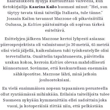
haaraliikkeen hyllyjä kulttuuritalo Valveella, kun
Mediatiedot
tietokirjailija
Kaarina Kailo
huomasi minut: ”Hei, sun
Kaltio ry
täytyy tavata tämä taiteilija Italiasta, tule tänne.”
Jossain Kailon tavannut Mazzone oli pikavisiitillä
Oulussa, ja
Kaltion
päätoimittaja oli sopivan tärkeä
esiteltävä.
Esittelyjen jälkeen Mazzone kertoi lyhyesti asiansa:
piirrosprojektista oli valmistunut jo 30 metriä, 65 metriä
olisi vielä jäljellä, kaikenlainen tuki työskentelylle olisi
tervetullutta. Onnittelin tapahtuneesta, päivittelin
urakan kokoa, kerroin
Kaltion
olevan mahdollisesti
kiinnostunut. Sovimme, että keskustellaan enemmän
sähköpostitse. Mazzone lähti, minä jatkoin
jouluostoksiani.
En vielä ensimmäisen nopean tapaamisen perusteella
ollut ryntäämässä mihinkään. Erilaisia taiteilijoita tulee
Suomeen nykyään kymmenittäin ellei sadoittain joka
vuosi, ja kotoperäisiä riittää niin, että pelkästään