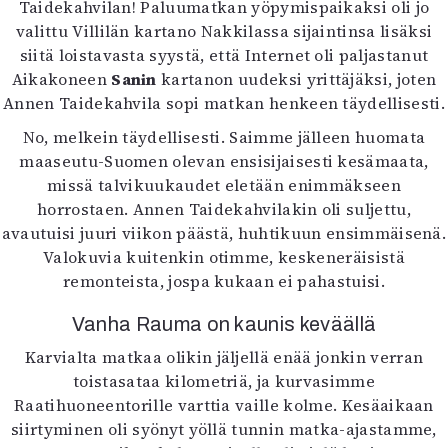
Taidekahvilan! Paluumatkan yöpymispaikaksi oli jo
valittu Villilän kartano Nakkilassa sijaintinsa lisäksi
siitä loistavasta syystä, että Internet oli paljastanut
Aikakoneen
Sanin
kartanon uudeksi yrittäjäksi, joten
Annen Taidekahvila sopi matkan henkeen täydellisesti.
No, melkein täydellisesti. Saimme jälleen huomata
maaseutu-Suomen olevan ensisijaisesti kesämaata,
missä talvikuukaudet eletään enimmäkseen
horrostaen. Annen Taidekahvilakin oli suljettu,
avautuisi juuri viikon päästä, huhtikuun ensimmäisenä.
Valokuvia kuitenkin otimme, keskeneräisistä
remonteista, jospa kukaan ei pahastuisi.
Vanha Rauma on kaunis keväällä
Karvialta matkaa olikin jäljellä enää jonkin verran
toistasataa kilometriä, ja kurvasimme
Raatihuoneentorille varttia vaille kolme. Kesäaikaan
siirtyminen oli syönyt yöllä tunnin matka-ajastamme,