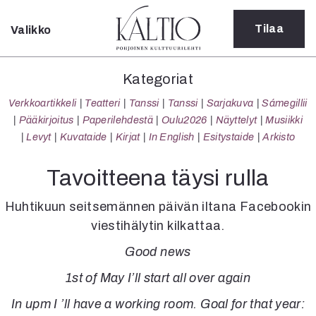
Tilaa
Valikko
Sulje
Kategoriat
Kategoriat
Verkkoartikkeli
Verkkoartikkeli
Teatteri
Tanssi
Tanssi
Sarjakuva
Sámegillii
Teatteri
Pääkirjoitus
Paperilehdestä
Oulu2026
Näyttelyt
Musiikki
Tanssi
Levyt
Kuvataide
Kirjat
In English
Esitystaide
Arkisto
Tanssi
Sarjakuva
Tavoitteena täysi rulla
Sámegillii
Pääkirjoitus
Huhtikuun seitsemännen päivän iltana Facebookin
Paperilehdestä
viestihälytin kilkattaa.
Oulu2026
Good news
Näyttelyt
Musiikki
1st of May I’ll start all over again
Levyt
In upm I ’ll have a working room. Goal for that year:
Kuvataide