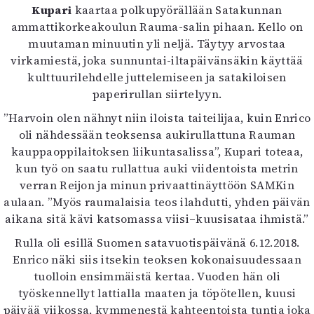
Kupari
kaartaa polkupyörällään Satakunnan
ammattikorkeakoulun Rauma-salin pihaan. Kello on
muutaman minuutin yli neljä. Täytyy arvostaa
virkamiestä, joka sunnuntai-iltapäivänsäkin käyttää
kulttuurilehdelle juttelemiseen ja satakiloisen
paperirullan siirtelyyn.
”Harvoin olen nähnyt niin iloista taiteilijaa, kuin Enrico
oli nähdessään teoksensa aukirullattuna Rauman
kauppaoppilaitoksen liikuntasalissa”, Kupari toteaa,
kun työ on saatu rullattua auki viidentoista metrin
verran Reijon ja minun privaattinäyttöön SAMKin
aulaan. ”Myös raumalaisia teos ilahdutti, yhden päivän
aikana sitä kävi katsomassa viisi–kuusisataa ihmistä.”
Rulla oli esillä Suomen satavuotispäivänä 6.12.2018.
Enrico näki siis itsekin teoksen kokonaisuudessaan
tuolloin ensimmäistä kertaa. Vuoden hän oli
työskennellyt lattialla maaten ja töpötellen, kuusi
päivää viikossa, kymmenestä kahteentoista tuntia joka