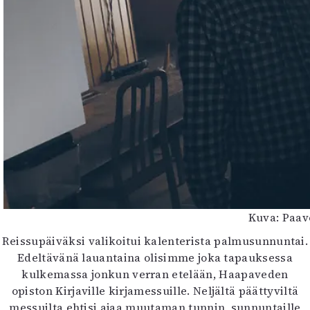
Kuva: Paav
Reissupäiväksi valikoitui kalenterista palmusunnuntai.
Edeltävänä lauantaina olisimme joka tapauksessa
kulkemassa jonkun verran etelään, Haapaveden
opiston Kirjaville kirjamessuille. Neljältä päättyviltä
messuilta ehtisi ajaa muutaman tunnin, sunnuntaille