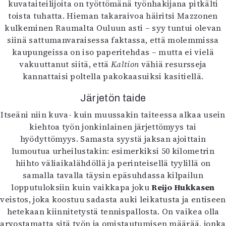
kuvataiteilijoita on työttömänä työnhakijana pitkälti
toista tuhatta. Hieman takaraivoa häiritsi Mazzonen
kulkeminen Raumalta Ouluun asti – syy tuntui olevan
siinä sattumanvaraisessa faktassa, että molemmissa
kaupungeissa on iso paperitehdas – mutta ei vielä
vakuuttanut siitä, että
Kaltion
vähiä resursseja
kannattaisi poltella pakokaasuiksi kasitiellä.
Järjetön taide
Itseäni niin kuva- kuin muussakin taiteessa alkaa usein
kiehtoa työn jonkinlainen järjettömyys tai
hyödyttömyys. Samasta syystä jaksan ajoittain
lumoutua urheilustakin: esimerkiksi 50 kilometrin
hiihto väliaikalähdöllä ja perinteisellä tyylillä on
samalla tavalla täysin epäsuhdassa kilpailun
lopputuloksiin kuin vaikkapa joku
Reijo Hukkasen
veistos, joka koostuu sadasta auki leikatusta ja entiseen
hetekaan kiinnitetystä tennispallosta. On vaikea olla
arvostamatta sitä työn ja omistautumisen määrää, jonka