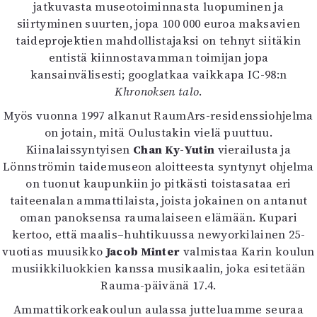
jatkuvasta museotoiminnasta luopuminen ja
siirtyminen suurten, jopa 100 000 euroa maksavien
taideprojektien mahdollistajaksi on tehnyt siitäkin
entistä kiinnostavamman toimijan jopa
kansainvälisesti; googlatkaa vaikkapa IC-98:n
Khronoksen talo
.
Myös vuonna 1997 alkanut RaumArs-residenssiohjelma
on jotain, mitä Oulustakin vielä puuttuu.
Kiinalaissyntyisen
Chan Ky-Yutin
vierailusta ja
Lönnströmin taidemuseon aloitteesta syntynyt ohjelma
on tuonut kaupunkiin jo pitkästi toistasataa eri
taiteenalan ammattilaista, joista jokainen on antanut
oman panoksensa raumalaiseen elämään. Kupari
kertoo, että maalis–huhtikuussa newyorkilainen 25-
vuotias muusikko
Jacob Minter
valmistaa Karin koulun
musiikkiluokkien kanssa musikaalin, joka esitetään
Rauma-päivänä 17.4.
Ammattikorkeakoulun aulassa jutteluamme seuraa