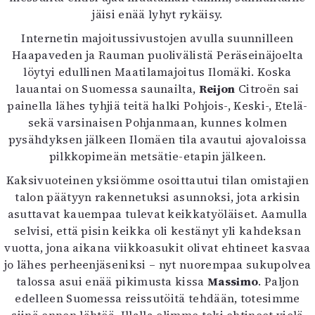
jäisi enää lyhyt rykäisy.
Internetin majoitussivustojen avulla suunnilleen
Haapaveden ja Rauman puolivälistä Peräseinäjoelta
löytyi edullinen Maatilamajoitus Ilomäki. Koska
lauantai on Suomessa saunailta,
Reijon
Citroën sai
painella lähes tyhjiä teitä halki Pohjois-, Keski-, Etelä-
sekä varsinaisen Pohjanmaan, kunnes kolmen
pysähdyksen jälkeen Ilomäen tila avautui ajovaloissa
pilkkopimeän metsätie-etapin jälkeen.
Kaksivuoteinen yksiömme osoittautui tilan omistajien
talon päätyyn rakennetuksi asunnoksi, jota arkisin
asuttavat kauempaa tulevat keikkatyöläiset. Aamulla
selvisi, että pisin keikka oli kestänyt yli kahdeksan
vuotta, jona aikana viikkoasukit olivat ehtineet kasvaa
jo lähes perheenjäseniksi – nyt nuorempaa sukupolvea
talossa asui enää pikimusta kissa
Massimo
. Paljon
edelleen Suomessa reissutöitä tehdään, totesimme