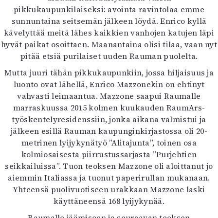
pikkukaupunkilaiseksi: avointa ravintolaa emme
sunnuntaina seitsemän jälkeen löydä. Enrico kyllä
kävelyttää meitä lähes kaikkien vanhojen katujen läpi
hyvät paikat osoittaen. Maanantaina olisi tilaa, vaan nyt
pitää etsiä purilaiset uuden Rauman puolelta.
Mutta juuri tähän pikkukaupunkiin, jossa hiljaisuus ja
luonto ovat lähellä, Enrico Mazzonekin on ehtinyt
vahvasti leimaantua. Mazzone saapui Raumalle
marraskuussa 2015 kolmen kuukauden RaumArs-
työskentelyresidenssiin, jonka aikana valmistui ja
jälkeen esillä Rauman kaupunginkirjastossa oli 20-
metrinen lyijykynätyö ”Alitajunta”, toinen osa
kolmiosaisesta piirrustussarjasta ”Purjehtien
seikkailuissa”. Tuon teoksen Mazzone oli aloittanut jo
aiemmin Italiassa ja tuonut paperirullan mukanaan.
Yhteensä puolivuotiseen urakkaan Mazzone laski
käyttäneensä 168 lyijykynää.
Raumalle jäämiseen ja seuraavan teoksen