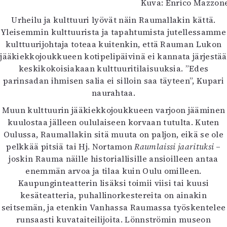
Kuva: Enrico Mazzon
Urheilu ja kulttuuri lyövät näin Raumallakin kättä.
Yleisemmin kulttuurista ja tapahtumista jutellessamme
kulttuurijohtaja toteaa kuitenkin, että Rauman Lukon
jääkiekkojoukkueen kotipelipäivinä ei kannata järjestää
keskikokoisiakaan kulttuuritilaisuuksia. ”Edes
parinsadan ihmisen salia ei silloin saa täyteen”, Kupari
naurahtaa.
Muun kulttuurin jääkiekkojoukkueen varjoon jääminen
kuulostaa jälleen oululaiseen korvaan tutulta. Kuten
Oulussa, Raumallakin sitä muuta on paljon, eikä se ole
pelkkää pitsiä tai Hj. Nortamon
Raumlaissi jaarituksi
–
joskin Rauma näille historiallisille ansioilleen antaa
enemmän arvoa ja tilaa kuin Oulu omilleen.
Kaupunginteatterin lisäksi toimii viisi tai kuusi
kesäteatteria, puhallinorkestereita on ainakin
seitsemän, ja etenkin Vanhassa Raumassa työskentelee
runsaasti kuvataiteilijoita. Lönnströmin museon