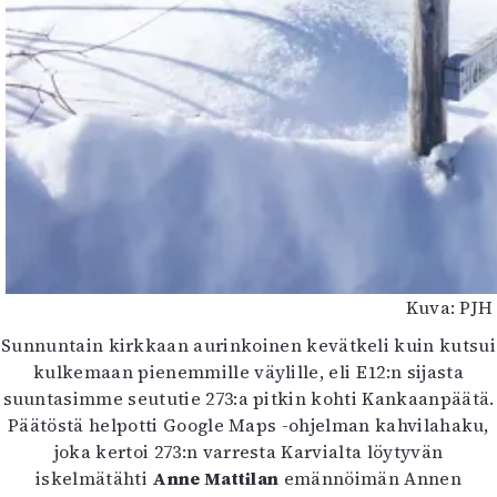
Kuva: PJH
Sunnuntain kirkkaan aurinkoinen kevätkeli kuin kutsui
kulkemaan pienemmille väylille, eli E12:n sijasta
suuntasimme seututie 273:a pitkin kohti Kankaanpäätä.
Päätöstä helpotti Google Maps -ohjelman kahvilahaku,
joka kertoi 273:n varresta Karvialta löytyvän
iskelmätähti
Anne Mattilan
emännöimän Annen