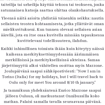
taiteilija tai urheilija käyttää tekoon tai teokseen, jonka
satunnainen katsoja saattaa ohittaa olankohautuksella.
Yleensä näitä asioita yhdistää toinenkin seikka: nautin
sellaisten teosten kohtaamisesta, jotka yllättävät oman
mielikuvitukseni. Kun tunnen olevani sellaisen asian
äärellä, jota en itse osaa kuvitella missään tapauksessa
kuvittelevani todellisuuteen, ilahdun.
Kaikki inhimillinen toiminta ikään kuin kiteytyy näissä
kaikessa merkityksettömyydessään äärimmäisen
merkillisissä ja merkityksellisissä akteissa. Samaa
järjettömyyttä alkoi vähitellen osoittaa myös Mazzone.
Joulupäivänä saapui sähköpostiviesti: ”Now I am in
Torino (Italia) for my holidays, but I will travel back to
Oulu only for meet You around 8/10 th january.”
Ja tammikuun yhdeksäntenä Enrico Mazzone saapui
jälleen Ouluun, oli matkustanut Onnibussilla koko
matkan. Palaisi samalla tavalla seuraavana päivänä.