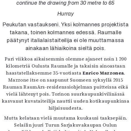
Kirjat
continue the drawing from 30 metre to 65
In English
Hurray
Esitystaide
Arkisto
Peukutan vastaukseni. Yksi kolmannes projektista
takana, toinen kolmannes edessä. Raumalle
Lehdet
päätynyt italialaistaiteilija ei ole muuttamassa
ainakaan lähiaikoina sieltä pois.
4/2026
2–3/2026
Pari viikkoa aikaisemmin olemme ajaneet noin 1 200
1/2026
kilometriä Oulusta Raumalle ja takaisin ainoastaan
6/2025
haastatellaksemme 35-vuotiasta
Enrico Mazzonea
.
5/2025 saame
Mazzone itse on saapunut Suomeen syksyllä 2015
5/2025
Rauman RaumArs-residenssiohjelman puitteissa eikä
Lehtiarkisto
vielä lähtenyt pois. Torinon suurkaupunkivilinässä
kasvanut kuvataiteilija nauttii uuden kotikaupunkinsa
Info
hiljaisuudesta.
Tilaus ja irtonumerot
Mutta kelataan vielä muutama kuukausi taaksepäin.
Yhteistyössä
Selailin juuri Turun Sarjakuvakaupan Oulun
Toimitus