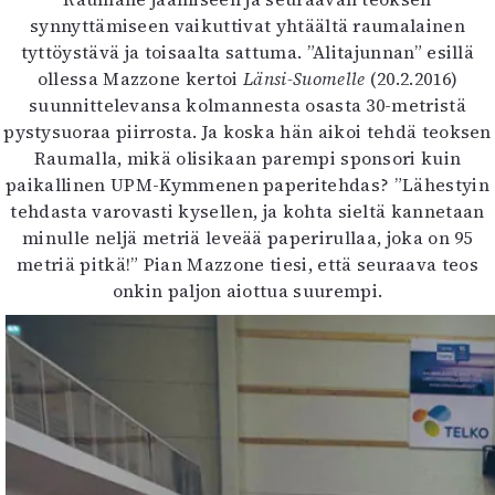
synnyttämiseen vaikuttivat yhtäältä raumalainen
tyttöystävä ja toisaalta sattuma. ”Alitajunnan” esillä
ollessa Mazzone kertoi
Länsi-Suomelle
(20.2.2016)
suunnittelevansa kolmannesta osasta 30-metristä
pystysuoraa piirrosta. Ja koska hän aikoi tehdä teoksen
Raumalla, mikä olisikaan parempi sponsori kuin
paikallinen UPM-Kymmenen paperitehdas? ”Lähestyin
tehdasta varovasti kysellen, ja kohta sieltä kannetaan
minulle neljä metriä leveää paperirullaa, joka on 95
metriä pitkä!” Pian Mazzone tiesi, että seuraava teos
onkin paljon aiottua suurempi.