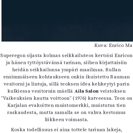
Kuva: Enrico M
Superegon sijasta kolmas seikkailuteos kertoisi Enricon
ja hänen tyttöystävänsä tarinan, siihen kirjattaisiin
heidän seikkailunsa ympäri maailmaa. Rullan
ensimmäiseen kohtaukseen onkin ikuistettu Rauman
vesitorni ja lintuja, sillä teoksen idea kehkeytyi parin
kulkiessa vesitornin mäellä
Aila Salon
veistoksen
”Vaikeuksien kautta voittoon” (1976) katveessa. Teos on
Karjalan evakoitten muistomerkki, muistutus tien
raskaudesta, mutta samalla se on vahva kertomus
liikkeen voimasta.
Koska todellisuus ei aina tottele tarinan lakeja,