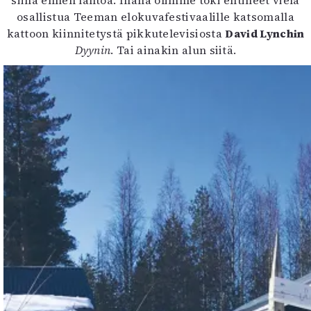
siinä ennen lähtöä. Illalla olimme toki ehtineet vielä
osallistua Teeman elokuvafestivaalille katsomalla
kattoon kiinnitetystä pikkutelevisiosta
David Lynchin
Dyynin
. Tai ainakin alun siitä.