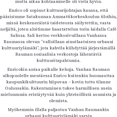
mutta aikaa kohtaamiselle oli vielä hyvin.
Enrico oli sopinut kulttuurijohtajan kanssa, että
pääsisimme Satakunnan Ammattikorkeakoulun tiloihin,
missä keskeneräistä taideteosta säilytettiin, vasta
neljältä, joten aloitimme haastattelun torin laidalla Café
Salissa. Sali kertoo verkkosivuillaan Vanhassa
Raumassa olevan ”valloillaan ainutlaatuisen urbaani
kulttuuriylämäki”, jota kahvila kiihdyttää järjestämällä
Rauman sosiaalisia verkostoja lähentäviä
kulttuuritapahtumia.
Enricokin antaa paikalle kehuja. Vanhan Rauman
ulkopuolelle mentäessä Enrico kuitenkin huomauttaa
kaupunkikulttuurin hiipuvan – kovin tuttu tilanne
Oulussakin. Rakentaminen tukee harmillisen usein
mieluummin eristäytyvää kuin yhteisöllistä asumista ja
olemista.
Myöhemmin illalla paljastuu Vanhan Raumankin
urbaani kulttuuriylämäki varsin