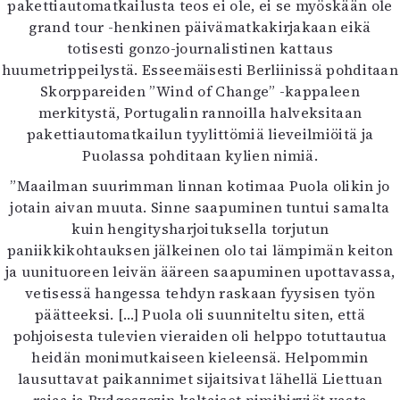
pakettiautomatkailusta teos ei ole, ei se myöskään ole
grand tour -henkinen päivämatkakirjakaan eikä
totisesti gonzo-journalistinen kattaus
huumetrippeilystä. Esseemäisesti Berliinissä pohditaan
Skorppareiden ”Wind of Change” -kappaleen
merkitystä, Portugalin rannoilla halveksitaan
pakettiautomatkailun tyylittömiä lieveilmiöitä ja
Puolassa pohditaan kylien nimiä.
”Maailman suurimman linnan kotimaa Puola olikin jo
jotain aivan muuta. Sinne saapuminen tuntui samalta
kuin hengitysharjoituksella torjutun
paniikkikohtauksen jälkeinen olo tai lämpimän keiton
ja uunituoreen leivän ääreen saapuminen upottavassa,
vetisessä hangessa tehdyn raskaan fyysisen työn
päätteeksi. […] Puola oli suunniteltu siten, että
pohjoisesta tulevien vieraiden oli helppo totuttautua
heidän monimutkaiseen kieleensä. Helpommin
lausuttavat paikannimet sijaitsivat lähellä Liettuan