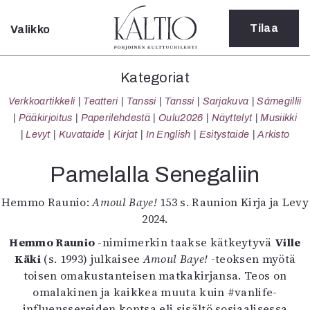
Tilaa
Valikko
Sulje
Kategoriat
Kategoriat
Verkkoartikkeli
Verkkoartikkeli
Teatteri
Tanssi
Tanssi
Sarjakuva
Sámegillii
Teatteri
Pääkirjoitus
Paperilehdestä
Oulu2026
Näyttelyt
Musiikki
Tanssi
Levyt
Kuvataide
Kirjat
In English
Esitystaide
Arkisto
Tanssi
Sarjakuva
Pamelalla Senegaliin
Sámegillii
Pääkirjoitus
Hemmo Raunio:
Amoul Baye!
153 s. Raunion Kirja ja Levy
Paperilehdestä
2024.
Oulu2026
Hemmo Raunio
-nimimerkin taakse kätkeytyvä
Ville
Näyttelyt
Käki
(s. 1993) julkaisee
Amoul Baye!
-teoksen myötä
Musiikki
toisen omakustanteisen matkakirjansa. Teos on
Levyt
omalakinen ja kaikkea muuta kuin #vanlife-
Kuvataide
influenssereiden kontsa eli sisältö sosiaalisessa