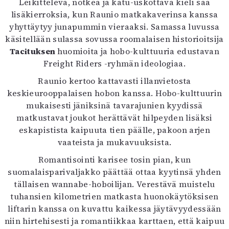
Leikittelevä, notkea ja katu-uskottava kieli saa
lisäkierroksia, kun Raunio matkakaverinsa kanssa
yhyttäytyy junapummin vieraaksi. Samassa luvussa
käsitellään sulassa sovussa roomalaisen historioitsija
Tacituksen
huomioita ja hobo-kulttuuria edustavan
Freight Riders -ryhmän ideologiaa.
Raunio kertoo kattavasti illanvietosta
keskieurooppalaisen hobon kanssa. Hobo-kulttuurin
mukaisesti jäniksinä tavarajunien kyydissä
matkustavat joukot herättävät hilpeyden lisäksi
eskapistista kaipuuta tien päälle, pakoon arjen
vaateista ja mukavuuksista.
Romantisointi karisee tosin pian, kun
suomalaisparivaljakko päättää ottaa kyytinsä yhden
tällaisen wannabe-hoboilijan. Verestävä muistelu
tuhansien kilometrien matkasta huonokäytöksisen
liftarin kanssa on kuvattu kaikessa jäytävyydessään
niin hirtehisesti ja romantiikkaa karttaen, että kaipuu