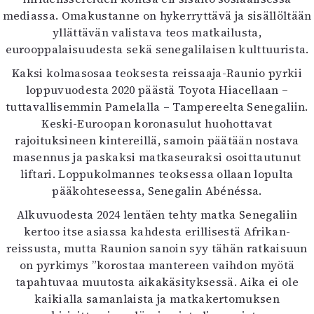
Kirjat
mediassa. Omakustanne on hykerryttävä ja sisällöltään
In English
yllättävän valistava teos matkailusta,
Esitystaide
eurooppalaisuudesta sekä senegalilaisen kulttuurista.
Arkisto
Kaksi kolmasosaa teoksesta reissaaja-Raunio pyrkii
loppuvuodesta 2020 päästä Toyota Hiacellaan –
Lehdet
tuttavallisemmin Pamelalla – Tampereelta Senegaliin.
4/2026
Keski-Euroopan koronasulut huohottavat
2–3/2026
rajoituksineen kintereillä, samoin päätään nostava
1/2026
masennus ja paskaksi matkaseuraksi osoittautunut
6/2025
liftari. Loppukolmannes teoksessa ollaan lopulta
5/2025 saame
pääkohteseessa, Senegalin Abénéssa.
5/2025
Alkuvuodesta 2024 lentäen tehty matka Senegaliin
Lehtiarkisto
kertoo itse asiassa kahdesta erillisestä Afrikan-
reissusta, mutta Raunion sanoin syy tähän ratkaisuun
Info
on pyrkimys ”korostaa mantereen vaihdon myötä
Tilaus ja irtonumerot
tapahtuvaa muutosta aikakäsityksessä. Aika ei ole
Yhteistyössä
kaikialla samanlaista ja matkakertomuksen
Toimitus