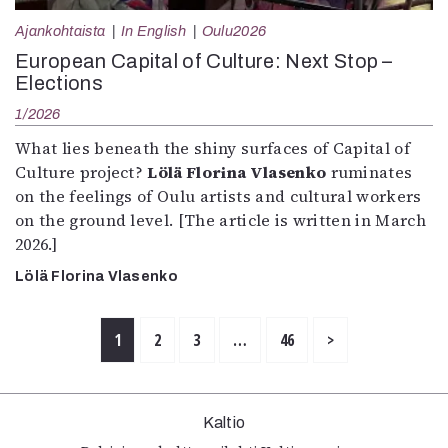
Ajankohtaista
In English
Oulu2026
European Capital of Culture: Next Stop –
Elections
1/2026
What lies beneath the shiny surfaces of Capital of
Culture project?
Lölä Florina Vlasenko
ruminates
on the feelings of Oulu artists and cultural workers
on the ground level. [The article is written in March
2026.]
Lölä Florina Vlasenko
1
2
3
…
46
>
Kaltio