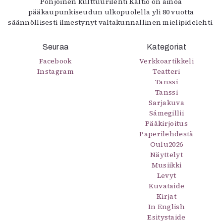
Pohjoinen kulttuurilehti Kaltio on ainoa
pääkaupunkiseudun ulkopuolella yli 80 vuotta
säännöllisesti ilmestynyt valtakunnallinen mielipidelehti.
Seuraa
Kategoriat
Facebook
Verkkoartikkeli
Instagram
Teatteri
Tanssi
Tanssi
Sarjakuva
Sámegillii
Pääkirjoitus
Paperilehdestä
Oulu2026
Näyttelyt
Musiikki
Levyt
Kuvataide
Kirjat
In English
Esitystaide