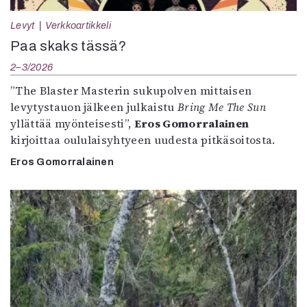
Levyt
Verkkoartikkeli
Paa skaks tässä?
2–3/2026
”The Blaster Masterin sukupolven mittaisen
levytystauon jälkeen julkaistu
Bring Me The Sun
yllättää myönteisesti”,
Eros Gomorralainen
kirjoittaa oululaisyhtyeen uudesta pitkäsoitosta.
Eros Gomorralainen