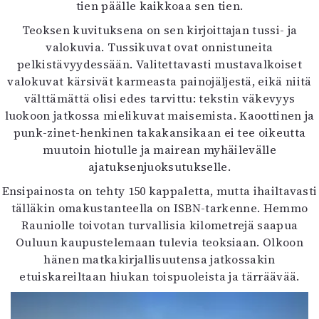
tien päälle kaikkoaa sen tien.
Teoksen kuvituksena on sen kirjoittajan tussi- ja
valokuvia. Tussikuvat ovat onnistuneita
pelkistävyydessään. Valitettavasti mustavalkoiset
valokuvat kärsivät karmeasta painojäljestä, eikä niitä
välttämättä olisi edes tarvittu: tekstin väkevyys
luokoon jatkossa mielikuvat maisemista. Kaoottinen ja
punk-zinet-henkinen takakansikaan ei tee oikeutta
muutoin hiotulle ja mairean myhäilevälle
ajatuksenjuoksutukselle.
Ensipainosta on tehty 150 kappaletta, mutta ihailtavasti
tälläkin omakustanteella on ISBN-tarkenne. Hemmo
Rauniolle toivotan turvallisia kilometrejä saapua
Ouluun kaupustelemaan tulevia teoksiaan. Olkoon
hänen matkakirjallisuutensa jatkossakin
etuiskareiltaan hiukan toispuoleista ja tärräävää.