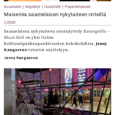
Kuvataide
Näyttelyt
Oulu2026
Paperilehdestä
Maisemia saamelaisen nykytaiteen rinteiltä
1/2026
Saamelaisen nykytaiteen suurnäyttely
Eanangiella –
Maan kieli
on yksi Oulun
kulttuuripääkaupunkivuoden kohokohdista.
Jenny
Kangasvuo
tutustui näyttelyyn.
Jenny Kangasvuo