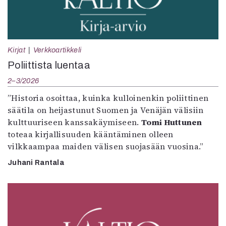
Kirjat
Verkkoartikkeli
Poliittista luentaa
2–3/2026
”Historia osoittaa, kuinka kulloinenkin poliittinen
säätila on heijastunut Suomen ja Venäjän välisiin
kulttuuriseen kanssakäymiseen.
Tomi Huttunen
toteaa kirjallisuuden kääntäminen olleen
vilkkaampaa maiden välisen suojasään vuosina.”
Juhani Rantala