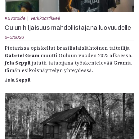
Kuvataide
Verkkoartikkeli
Oulun hiljaisuus mahdollistajana luovuudelle
2–3/2026
Pietarissa opiskellut brasilialaislähtöinen taiteilija
Gabriel Gram
muutti Ouluun vuoden 2025 alkaessa.
Jela Seppä
jututti tatuoijana työskentelevää Gramia
tämän esikoisnäyttelyn yhteydessä.
Jela Seppä