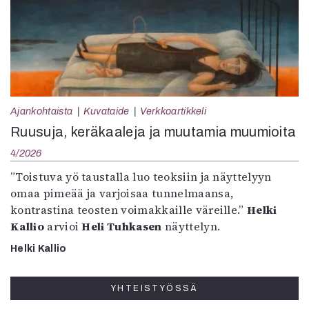
Ajankohtaista
Kuvataide
Verkkoartikkeli
Ruusuja, keräkaaleja ja muutamia muumioita
4/2026
”Toistuva yö taustalla luo teoksiin ja näyttelyyn
omaa pimeää ja varjoisaa tunnelmaansa,
kontrastina teosten voimakkaille väreille.”
Helki
Kallio
arvioi
Heli Tuhkasen
näyttelyn.
Helki Kallio
YHTEISTYÖSSÄ