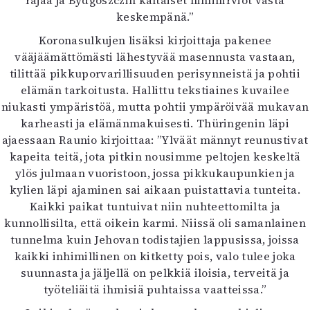
rajaa ja Bydgoszczin kaltaiset nimihirviöt vasta
keskempänä.”
Koronasulkujen lisäksi kirjoittaja pakenee
vääjäämättömästi lähestyvää masennusta vastaan,
tilittää pikkuporvarillisuuden perisynneistä ja pohtii
elämän tarkoitusta. Hallittu tekstiaines kuvailee
niukasti ympäristöä, mutta pohtii ympäröivää mukavan
karheasti ja elämänmakuisesti. Thüringenin läpi
ajaessaan Raunio kirjoittaa: ”Ylväät männyt reunustivat
kapeita teitä, jota pitkin nousimme peltojen keskeltä
ylös julmaan vuoristoon, jossa pikkukaupunkien ja
kylien läpi ajaminen sai aikaan puistattavia tunteita.
Kaikki paikat tuntuivat niin nuhteettomilta ja
kunnollisilta, että oikein karmi. Niissä oli samanlainen
tunnelma kuin Jehovan todistajien lappusissa, joissa
kaikki inhimillinen on kitketty pois, valo tulee joka
suunnasta ja jäljellä on pelkkiä iloisia, terveitä ja
työteliäitä ihmisiä puhtaissa vaatteissa.”