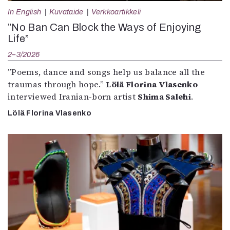
In English
Kuvataide
Verkkoartikkeli
”No Ban Can Block the Ways of Enjoying
Life”
2–3/2026
”Poems, dance and songs help us balance all the
traumas through hope.”
Lölä Florina Vlasenko
interviewed Iranian-born artist
Shima Salehi
.
Lölä Florina Vlasenko