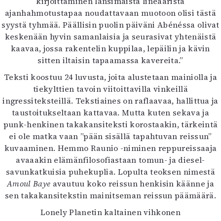
kirjoittaminen länsimaista lineaarista
Mediatiedot
ajanhahmotustapaa noudattavaan muotoon olisi tästä
Kaltio ry
syystä tyhmää. Päällisin puolin päiväni Abénéssa olivat
keskenään hyvin samanlaisia ja seurasivat yhtenäistä
kaavaa, jossa rakentelin kuppilaa, lepäilin ja kävin
sitten iltaisin tapaamassa kavereita.”
Teksti koostuu 24 luvusta, joita alustetaan mainiolla ja
tiekylttien tavoin viitoittavilla vinkeillä
ingressiteksteillä. Tekstiaines on raflaavaa, hallittua ja
taustoitukseltaan kattavaa. Mutta kuten sekava ja
punk-henkinen takakansiteksti korostaakin, tärkeintä
ei ole matka vaan ”pään sisällä tapahtuvan reissun”
kuvaaminen. Hemmo Raunio -niminen reppureissaaja
avaaakin elämänfilosofiastaan tomun- ja diesel-
savunkatkuisia puhekuplia. Lopulta teoksen nimestä
Amoul Baye
avautuu koko reissun henkisin käänne ja
sen takakansitekstin mainitseman reissun päämäärä.
Lonely Planetin kaltainen vihkonen