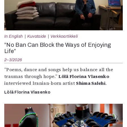
In English
Kuvataide
Verkkoartikkeli
”No Ban Can Block the Ways of Enjoying
Life”
2–3/2026
”Poems, dance and songs help us balance all the
traumas through hope.”
Lölä Florina Vlasenko
interviewed Iranian-born artist
Shima Salehi
.
Lölä Florina Vlasenko