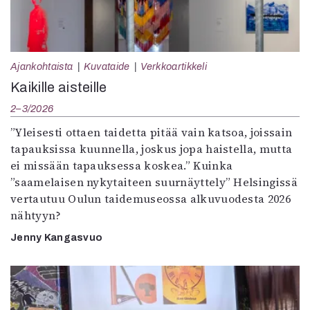
Ajankohtaista
Kuvataide
Verkkoartikkeli
Kaikille aisteille
2–3/2026
”Yleisesti ottaen taidetta pitää vain katsoa, joissain
tapauksissa kuunnella, joskus jopa haistella, mutta
ei missään tapauksessa koskea.” Kuinka
”saamelaisen nykytaiteen suurnäyttely” Helsingissä
vertautuu Oulun taidemuseossa alkuvuodesta 2026
nähtyyn?
Jenny Kangasvuo