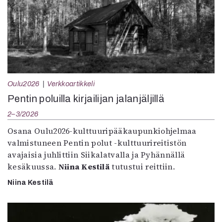
Oulu2026
Verkkoartikkeli
Pentin poluilla kirjailijan jalanjäljillä
2–3/2026
Osana Oulu2026-kulttuuripääkaupunkiohjelmaa
valmistuneen Pentin polut -kulttuurireitistön
avajaisia juhlittiin Siikalatvalla ja Pyhännällä
kesäkuussa.
Niina Kestilä
tutustui reittiin.
Niina Kestilä