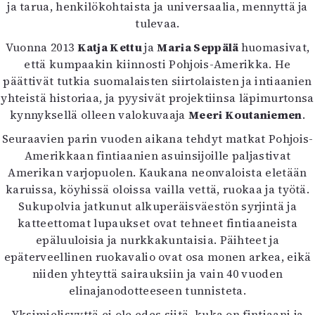
Kirjat
ja tarua, henkilökohtaista ja universaalia, mennyttä ja
In English
tulevaa.
Esitystaide
Vuonna 2013
Katja Kettu
ja
Maria Seppälä
huomasivat,
Arkisto
että kumpaakin kiinnosti Pohjois-Amerikka. He
päättivät tutkia suomalaisten siirtolaisten ja intiaanien
Lehdet
yhteistä historiaa, ja pyysivät projektiinsa läpimurtonsa
kynnyksellä olleen valokuvaaja
Meeri Koutaniemen
.
4/2026
2–3/2026
Seuraavien parin vuoden aikana tehdyt matkat Pohjois-
1/2026
Amerikkaan fintiaanien asuinsijoille paljastivat
6/2025
Amerikan varjopuolen. Kaukana neonvaloista eletään
5/2025 saame
karuissa, köyhissä oloissa vailla vettä, ruokaa ja työtä.
5/2025
Sukupolvia jatkunut alkuperäisväestön syrjintä ja
Lehtiarkisto
katteettomat lupaukset ovat tehneet fintiaaneista
epäluuloisia ja nurkkakuntaisia. Päihteet ja
Info
epäterveellinen ruokavalio ovat osa monen arkea, eikä
niiden yhteyttä sairauksiin ja vain 40 vuoden
Tilaus ja irtonumerot
elinajanodotteeseen tunnisteta.
Yhteistyössä
Toimitus
Yksimielisyyttä ei ole edes siitä, kuka on fintiaani ja