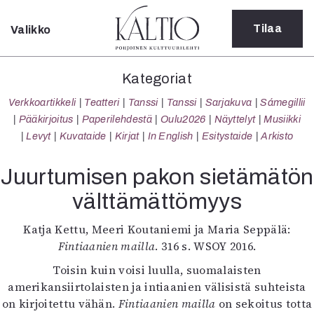
Tilaa
Valikko
Sulje
Kategoriat
Kategoriat
Verkkoartikkeli
Verkkoartikkeli
Teatteri
Tanssi
Tanssi
Sarjakuva
Sámegillii
Teatteri
Pääkirjoitus
Paperilehdestä
Oulu2026
Näyttelyt
Musiikki
Tanssi
Levyt
Kuvataide
Kirjat
In English
Esitystaide
Arkisto
Tanssi
Sarjakuva
Juurtumisen pakon sietämätön
Sámegillii
välttämättömyys
Pääkirjoitus
Paperilehdestä
Katja Kettu, Meeri Koutaniemi ja Maria Seppälä:
Oulu2026
Fintiaanien mailla
. 316 s. WSOY 2016.
Näyttelyt
Musiikki
Toisin kuin voisi luulla, suomalaisten
Levyt
amerikansiirtolaisten ja intiaanien välisistä suhteista
Kuvataide
on kirjoitettu vähän.
Fintiaanien mailla
on sekoitus totta