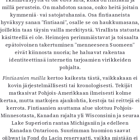
Mediatiedot
millä perustein. On mahdoton sanoa, onko heitä joitain
Kaltio ry
kymmeniä- vai satojatuhansia. Osa fintiaaneista
hyväksyy sanan ”fintiaani”, osalle se on haukkumasana,
joillekin taas täysin vailla merkitystä. Virallista statusta
käsitteellä ei ole. Heimojen perimmäistavat ja toisaalta
epätoivoinen takertuminen ”menneeseen Suomeen”
eivät kiinnosta nuoria; he haluavat rakentaa
identiteettinsä internetin tarjoamien virikkeiden
pohjalta.
Fintiaanien mailla
kertoo kaikesta tästä, vaikkakaan ei
kovin järjestelmällisesti tai kronologisesti. Tekijät
matkasivat Pohjois-Amerikkaan ilmeisesti kolme
kertaa, mutta matkojen ajankohtia, kestoja tai reittejä ei
kerrota. Fintiaanien asuttama alue ulottuu Pohjois-
Minnesotasta, Kanadan rajalta yli Wisconsinin ja seuraa
Lake Superiorin rantaa Michiganiin ja edelleen
Kanadan Ontarioon. Suurimman huomion saavat
ojibwat ja Fond du Lacin reservaatti, vaikka mistään ei