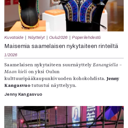
Kuvataide
Näyttelyt
Oulu2026
Paperilehdestä
Maisemia saamelaisen nykytaiteen rinteiltä
1/2026
Saamelaisen nykytaiteen suurnäyttely
Eanangiella –
Maan kieli
on yksi Oulun
kulttuuripääkaupunkivuoden kohokohdista.
Jenny
Kangasvuo
tutustui näyttelyyn.
Jenny Kangasvuo