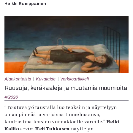
Heikki Romppainen
Ajankohtaista
Kuvataide
Verkkoartikkeli
Ruusuja, keräkaaleja ja muutamia muumioita
4/2026
”Toistuva yö taustalla luo teoksiin ja näyttelyyn
omaa pimeää ja varjoisaa tunnelmaansa,
kontrastina teosten voimakkaille väreille.”
Helki
Kallio
arvioi
Heli Tuhkasen
näyttelyn.