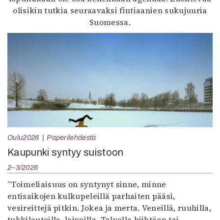
olisikin tutkia seuraavaksi fintiaanien sukujuuria
Suomessa.
Oulu2026
Paperilehdestä
Kaupunki syntyy suistoon
2–3/2026
”Toimeliaisuus on syntynyt sinne, minne
entisaikojen kulkupeleillä parhaiten pääsi,
vesireittejä pitkin. Jokea ja merta. Veneillä, ruuhilla,
tukkilautoilla, laivoilla. Talvella hiihtäen tai