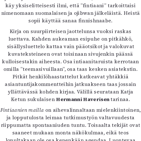
käy yksiselitteisesti ilmi, että ”fintiaani” tarkoittaisi
nimenomaan suomalaisen ja ojibwan jälkeläistä. Heistä
sopii käyttää sanaa finnishnaabe.
Kirja on suurpiirteisen jaottelunsa vuoksi raskas
luettava. Kahden aukeaman esipuhe on pitkähkö,
sisällysluettelo kattaa vain pääotsikot ja valokuvat
kuvateksteineen ovat toisinaan sivujenkin päässä
kulloisestakin aiheesta. Osa intiaanitaruista kerrotaan
omilla ”teemasivuillaan”, osa taas kesken asiatekstin.
Pitkät henkilöhaastattelut katkeavat yhtäkkiä
asiantuntijakommentteihin jatkuakseen taas jossain
yllättävässä kohden kirjaa. Välillä seurataan Katja
Ketun sukulaisen
Hermanni Haverisen
tarinaa.
Fintiaanien mailla
on aihevalinnaltaan mielenkiintoinen,
ja lopputulosta leimaa tutkimustyön valtavuudesta
riippumatta spontaaniuden tuntu. Toisaalta tekijät ovat
saaneet mukaan monta näkökulmaa, eikä teos
lopultakaan ole osa kenenkään agendaa. Luontevaa