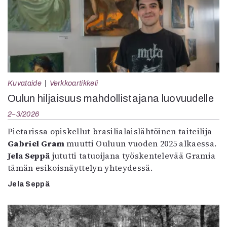
Kuvataide
Verkkoartikkeli
Oulun hiljaisuus mahdollistajana luovuudelle
2–3/2026
Pietarissa opiskellut brasilialaislähtöinen taiteilija
Gabriel Gram
muutti Ouluun vuoden 2025 alkaessa.
Jela Seppä
jututti tatuoijana työskentelevää Gramia
tämän esikoisnäyttelyn yhteydessä.
Jela Seppä