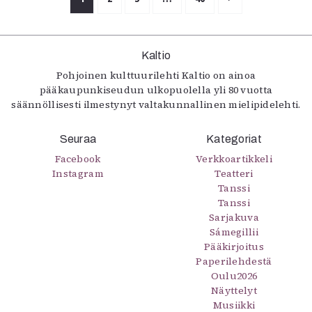
Kaltio
Pohjoinen kulttuurilehti Kaltio on ainoa
pääkaupunkiseudun ulkopuolella yli 80 vuotta
säännöllisesti ilmestynyt valtakunnallinen mielipidelehti.
Seuraa
Kategoriat
Facebook
Verkkoartikkeli
Instagram
Teatteri
Tanssi
Tanssi
Sarjakuva
Sámegillii
Pääkirjoitus
Paperilehdestä
Oulu2026
Näyttelyt
Musiikki