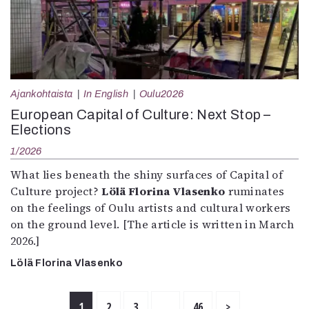
Ajankohtaista
In English
Oulu2026
European Capital of Culture: Next Stop –
Elections
1/2026
What lies beneath the shiny surfaces of Capital of
Culture project?
Lölä Florina Vlasenko
ruminates
on the feelings of Oulu artists and cultural workers
on the ground level. [The article is written in March
2026.]
Lölä Florina Vlasenko
1
2
3
…
46
>