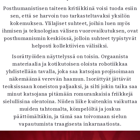
Mediatiedot
Posthumanistisen taiteen kritiikkinä voisi tuoda esiin
Kaltio ry
sen, että se harvoin tuo tarkasteltavaksi yksilön
kokemuksen. Ylilajiset suhteet, joihin luen myös
ihmisen ja teknologian välisen vuorovaikutuksen, ovat
posthumanismin keskiössä, jolloin suhteet typistyvät
helposti kollektiivien välisiksi.
Isorättyöiden näyttelyssä on toisin. Orgaanista
materiaalia ja kotikutoisen oloista robotiikkaa
yhdistellään tavalla, joka saa katsojan projisoimaan
näkemäänsä verevän haamun. Isorättyät jättävät
teoksissaan koneiston paljaaksi, ja silti jokin taika saa
minut katsojana pitämään romurankaisia friikkejä
sielullisina olentoina. Niiden liike kuitenkin vaikuttaa
muiden tahtomalta, kömpelöltä ja joskus
päättömältäkin, ja tämä saa toivomaan sielun
vapautumista traagisesta inkarnaatiosta.