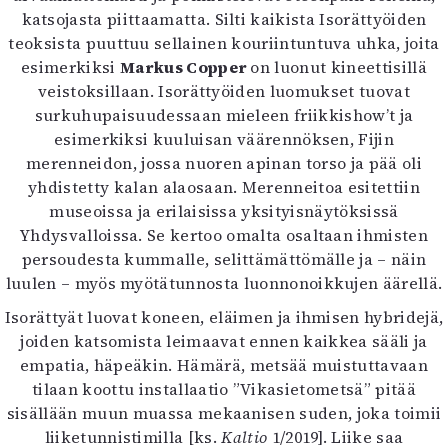
katsojasta piittaamatta. Silti kaikista Isorättyöiden
teoksista puuttuu sellainen kouriintuntuva uhka, joita
esimerkiksi
Markus Copper
on luonut kineettisillä
veistoksillaan. Isorättyöiden luomukset tuovat
surkuhupaisuudessaan mieleen friikkishow’t ja
esimerkiksi kuuluisan väärennöksen, Fijin
merenneidon, jossa nuoren apinan torso ja pää oli
yhdistetty kalan alaosaan. Merenneitoa esitettiin
museoissa ja erilaisissa yksityisnäytöksissä
Yhdysvalloissa. Se kertoo omalta osaltaan ihmisten
persoudesta kummalle, selittämättömälle ja – näin
luulen – myös myötätunnosta luonnonoikkujen äärellä.
Isorättyät luovat koneen, eläimen ja ihmisen hybridejä,
joiden katsomista leimaavat ennen kaikkea sääli ja
empatia, häpeäkin. Hämärä, metsää muistuttavaan
tilaan koottu installaatio ”Vikasietometsä” pitää
sisällään muun muassa mekaanisen suden, joka toimii
liiketunnistimilla [ks.
Kaltio
1/2019]. Liike saa