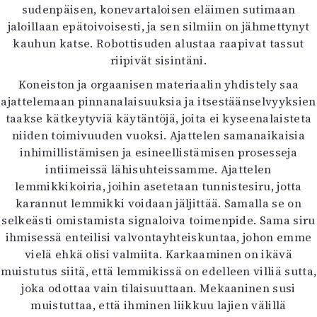
sudenpäisen, konevartaloisen eläimen sutimaan
jaloillaan epätoivoisesti, ja sen silmiin on jähmettynyt
kauhun katse. Robottisuden alustaa raapivat tassut
riipivät sisintäni.
Koneiston ja orgaanisen materiaalin yhdistely saa
ajattelemaan pinnanalaisuuksia ja itsestäänselvyyksien
taakse kätkeytyviä käytäntöjä, joita ei kyseenalaisteta
niiden toimivuuden vuoksi. Ajattelen samanaikaisia
inhimillistämisen ja esineellistämisen prosesseja
intiimeissä lähisuhteissamme. Ajattelen
lemmikkikoiria, joihin asetetaan tunnistesiru, jotta
karannut lemmikki voidaan jäljittää. Samalla se on
selkeästi omistamista signaloiva toimenpide. Sama siru
ihmisessä enteilisi valvontayhteiskuntaa, johon emme
vielä ehkä olisi valmiita. Karkaaminen on ikävä
muistutus siitä, että lemmikissä on edelleen villiä sutta,
joka odottaa vain tilaisuuttaan. Mekaaninen susi
muistuttaa, että ihminen liikkuu lajien välillä