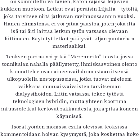
on sommiteltu valtavien, katon rajassa leijuvien
kukkien muotoon. Letkut ovat peräisin Liljalta – tytöltä,
joka tarvitsee niitä jatkuvan ravinnonsaannin vuoksi.
Hänen elimistönsä ei voi pitää paastoa, joten joka ilta
isä tai äiti laittaa letkun tytön vatsassa olevaan
liittimeen. Käytetyt letkut päätyvät Liljan puutarhan
materiaaliksi.
Teoksen parina voi pitää ”Merenneito”-teosta, jossa
tonnikalan nahalla päällystetty, ihmiskasvoinen olento
kannattelee osaa aineenvaihdunnastaan itsensä
ulkopuolella nestepusseissa, jotka tuovat mieleeni
vaikkapa munuaisvaivaisten tarvitseman
dialyysihoidon. Liitin vatsassa tekee tytöstä
teknologisen hybridin, mutta yhteen koottuna
infuusioletkut kertovat rakkaudesta, joka pitää koneen
käynnissä.
Isorättyöiden monissa esillä olevissa teoksissa
kommentoidaan hoivan kysymystä, joka koskettaa koko