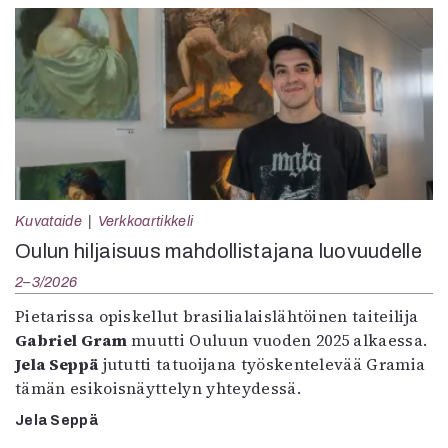
Kuvataide
Verkkoartikkeli
Oulun hiljaisuus mahdollistajana luovuudelle
2–3/2026
Pietarissa opiskellut brasilialaislähtöinen taiteilija
Gabriel Gram
muutti Ouluun vuoden 2025 alkaessa.
Jela Seppä
jututti tatuoijana työskentelevää Gramia
tämän esikoisnäyttelyn yhteydessä.
Jela Seppä