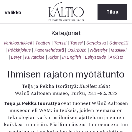
Tilaa
Valikko
Sulje
Kategoriat
Kategoriat
Verkkoartikkeli
Verkkoartikkeli
Teatteri
Tanssi
Tanssi
Sarjakuva
Sámegillii
Teatteri
Pääkirjoitus
Paperilehdestä
Oulu2026
Näyttelyt
Musiikki
Tanssi
Levyt
Kuvataide
Kirjat
In English
Esitystaide
Arkisto
Tanssi
Sarjakuva
Ihmisen rajaton myötätunto
Sámegillii
Pääkirjoitus
Teija ja Pekka Isorättyä:
Kuolleet sielut
Paperilehdestä
Wäinö Aaltosen museo, Turku, 28.1.–8.5.2022
Oulu2026
Teija ja Pekka Isorättyä
ovat tuoneet Wäinö Aaltosen
Näyttelyt
museoon eli WAM:iin teoksia, joiden teemana on
Musiikki
teknologian vaikutus ihmisen ajatteluun ja ennen
Levyt
kaikkea tunteisiin. Päällimmäisenä tunteena erottuu
Kuvataide
myötätunto, kun katselen liikkeeseen pakotettuja,