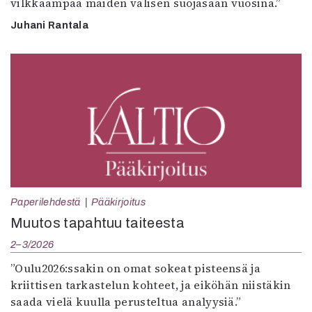
vilkkaampaa maiden välisen suojasään vuosina.”
Juhani Rantala
Paperilehdestä
Pääkirjoitus
Muutos tapahtuu taiteesta
2–3/2026
”Oulu2026:ssakin on omat sokeat pisteensä ja
kriittisen tarkastelun kohteet, ja eiköhän niistäkin
saada vielä kuulla perusteltua analyysiä.”