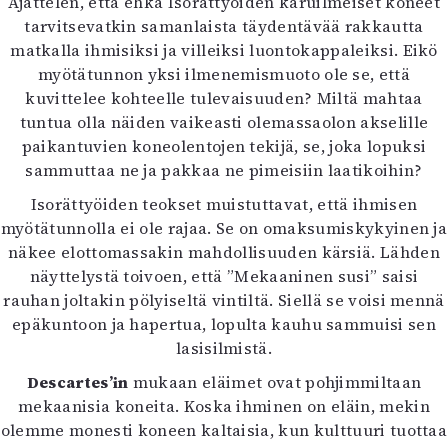
Ajattelen, että ehkä Isorättyöiden karuilmeiset koneet
tarvitsevatkin samanlaista täydentävää rakkautta
matkalla ihmisiksi ja villeiksi luontokappaleiksi. Eikö
myötätunnon yksi ilmenemismuoto ole se, että
kuvittelee kohteelle tulevaisuuden? Miltä mahtaa
tuntua olla näiden vaikeasti olemassaolon akselille
paikantuvien koneolentojen tekijä, se, joka lopuksi
sammuttaa ne ja pakkaa ne pimeisiin laatikoihin?
Isorättyöiden teokset muistuttavat, että ihmisen
myötätunnolla ei ole rajaa. Se on omaksumiskykyinen ja
näkee elottomassakin mahdollisuuden kärsiä. Lähden
näyttelystä toivoen, että ”Mekaaninen susi” saisi
rauhan joltakin pölyiseltä vintiltä. Siellä se voisi mennä
epäkuntoon ja hapertua, lopulta kauhu sammuisi sen
lasisilmistä.
Descartes’in
mukaan eläimet ovat pohjimmiltaan
mekaanisia koneita. Koska ihminen on eläin, mekin
olemme monesti koneen kaltaisia, kun kulttuuri tuottaa