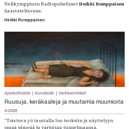
Nelikymppinen Radiopuhelimet
Heikki Romppaisen
haastateltavana.
Heikki Romppainen
Ajankohtaista
Kuvataide
Verkkoartikkeli
Ruusuja, keräkaaleja ja muutamia muumioita
4/2026
”Toistuva yö taustalla luo teoksiin ja näyttelyyn
omaa pimeää ja varjoisaa tunnelmaansa,