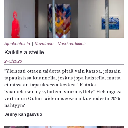
Ajankohtaista
Kuvataide
Verkkoartikkeli
Kaikille aisteille
2–3/2026
”Yleisesti ottaen taidetta pitää vain katsoa, joissain
tapauksissa kuunnella, joskus jopa haistella, mutta
ei missään tapauksessa koskea.” Kuinka
”saamelaisen nykytaiteen suurnäyttely” Helsingissä
vertautuu Oulun taidemuseossa alkuvuodesta 2026
nähtyyn?
Jenny Kangasvuo