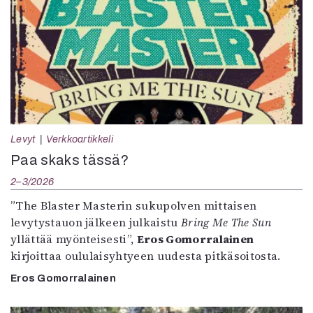
Levyt
Verkkoartikkeli
Paa skaks tässä?
2–3/2026
”The Blaster Masterin sukupolven mittaisen
levytystauon jälkeen julkaistu
Bring Me The Sun
yllättää myönteisesti”,
Eros Gomorralainen
kirjoittaa oululaisyhtyeen uudesta pitkäsoitosta.
Eros Gomorralainen