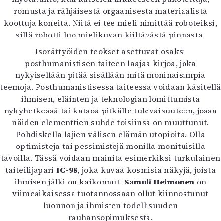
Kirjat
romusta ja rähjäisestä orgaanisesta materiaalista
In English
koottuja koneita. Niitä ei tee mieli nimittää roboteiksi,
Esitystaide
sillä robotti luo mielikuvan kiiltävästä pinnasta.
Arkisto
Isorättyöiden teokset asettuvat osaksi
posthumanistisen taiteen laajaa kirjoa, joka
Lehdet
nykyisellään pitää sisällään mitä moninaisimpia
4/2026
teemoja. Posthumanistisessa taiteessa voidaan käsitellä
2–3/2026
ihmisen, eläinten ja teknologian lomittumista
1/2026
nykyhetkessä tai katsoa pitkälle tulevaisuuteen, jossa
6/2025
näiden elementtien suhde toisiinsa on muuttunut.
5/2025 saame
Pohdiskella lajien välisen elämän utopioita. Olla
5/2025
optimisteja tai pessimistejä monilla monituisilla
Lehtiarkisto
tavoilla. Tässä voidaan mainita esimerkiksi turkulainen
taiteilijapari
IC-98
, joka kuvaa kosmisia näkyjä, joista
Info
ihmisen jälki on kaikonnut.
Samuli Heimonen
on
viimeaikaisessa tuotannossaan ollut kiinnostunut
Tilaus ja irtonumerot
luonnon ja ihmisten todellisuuden
Yhteistyössä
rauhansopimuksesta.
Toimitus