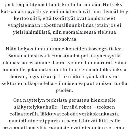
josta ei päihtymistilan takia tullut mitään. Hetkeksi
katsomaan pysähtyvien ihmisten huvittunut hymähtely
kertoo siitä, että Isorättyät ovat onnistuneet
vangitsemaan robottimallinnuksiinsa jotain jos ei
yleisinhimillistä, niin suomalaisessa sielussa
resonoivaa.
Näin helposti muutumme koneiden koreografiaksi.
Samana toistuva tarina simuloi pelkistyneisyyttä
olemassaolossamme. Isorättyöiden huumori rakentaa
huomiolle, joka näkee mallintamisen mahdollisuuksia
hoivan, logistiikan ja liukuhihnatyön kaltaisten
sektorien ulkopuolella – ihmisen vapauttamisen tuolla
puolen.
Osa näyttelyn teoksista perustuu hienoiselle
säikyttelykauhulle. ”Invalid robot” -teoksen
rollaattorilla liikkuvat robotit verkkokankaasta
muotoiltuine riippurintoineen lähtevät liikkeelle
arvaamattomasti ja ponnistelevat eteenpäin sokeina,