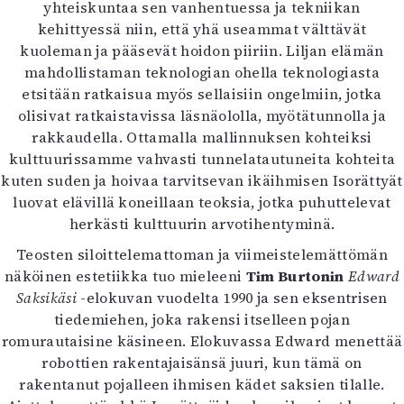
yhteiskuntaa sen vanhentuessa ja tekniikan
kehittyessä niin, että yhä useammat välttävät
kuoleman ja pääsevät hoidon piiriin. Liljan elämän
mahdollistaman teknologian ohella teknologiasta
etsitään ratkaisua myös sellaisiin ongelmiin, jotka
olisivat ratkaistavissa läsnäololla, myötätunnolla ja
rakkaudella. Ottamalla mallinnuksen kohteiksi
kulttuurissamme vahvasti tunnelatautuneita kohteita
kuten suden ja hoivaa tarvitsevan ikäihmisen Isorättyät
luovat elävillä koneillaan teoksia, jotka puhuttelevat
herkästi kulttuurin arvotihentyminä.
Teosten siloittelemattoman ja viimeistelemättömän
näköinen estetiikka tuo mieleeni
Tim Burtonin
Edward
Saksikäsi
-elokuvan vuodelta 1990 ja sen eksentrisen
tiedemiehen, joka rakensi itselleen pojan
romurautaisine käsineen. Elokuvassa Edward menettää
robottien rakentajaisänsä juuri, kun tämä on
rakentanut pojalleen ihmisen kädet saksien tilalle.