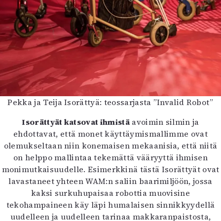
Pekka ja Teija Isorättyä: teossarjasta ”Invalid Robot”
Isorättyät katsovat ihmistä
avoimin silmin ja
ehdottavat, että monet käyttäymismallimme ovat
olemukseltaan niin konemaisen mekaanisia, että niitä
on helppo mallintaa tekemättä vääryyttä ihmisen
monimutkaisuudelle. Esimerkkinä tästä Isorättyät ovat
lavastaneet yhteen WAM:n saliin baarimiljöön, jossa
kaksi surkuhupaisaa robottia muovisine
tekohampaineen käy läpi humalaisen sinnikkyydellä
uudelleen ja uudelleen tarinaa makkaranpaistosta,