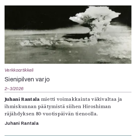
Verkkoartikkeli
Sienipilven varjo
2–3/2026
Juhani Rantala
mietti voimakkainta väkivaltaa ja
ihmiskunnan päätymistä siihen Hiroshiman
räjähdyksen 80-vuotispäivän tienoolla.
Juhani Rantala