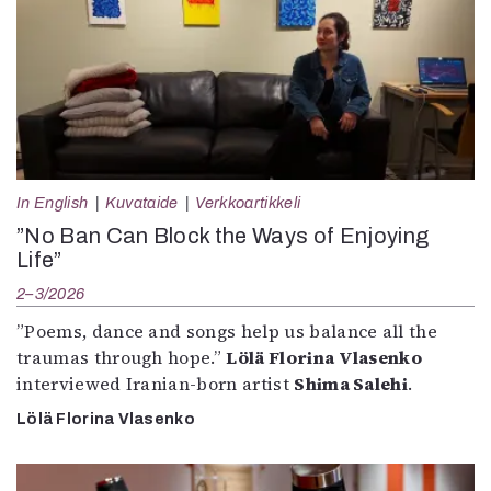
In English
Kuvataide
Verkkoartikkeli
”No Ban Can Block the Ways of Enjoying
Life”
2–3/2026
”Poems, dance and songs help us balance all the
traumas through hope.”
Lölä Florina Vlasenko
interviewed Iranian-born artist
Shima Salehi
.
Lölä Florina Vlasenko