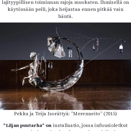
lajityypillisen toiminnan rajoja muokaten. Ihmisellä on
käytössään peili, joka heijastaa ennen pitkää vain
häntä.
Pekka ja Teija Isorättyä: ”Merenneito” (2015)
”Liljan puutarha” on
installaatio, jossa infuusioletkut