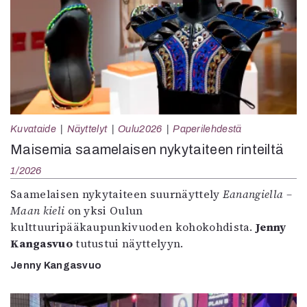
Kuvataide
Näyttelyt
Oulu2026
Paperilehdestä
Maisemia saamelaisen nykytaiteen rinteiltä
1/2026
Saamelaisen nykytaiteen suurnäyttely
Eanangiella –
Maan kieli
on yksi Oulun
kulttuuripääkaupunkivuoden kohokohdista.
Jenny
Kangasvuo
tutustui näyttelyyn.
Jenny Kangasvuo