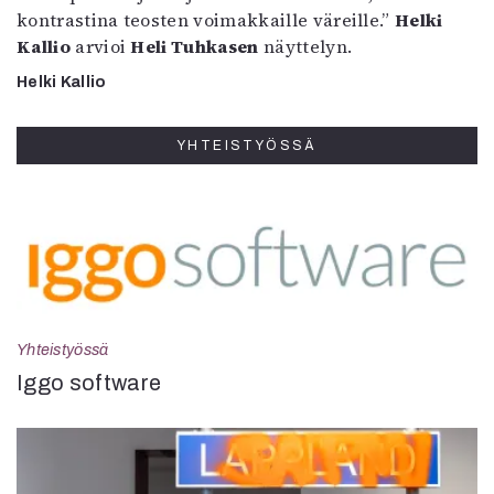
kontrastina teosten voimakkaille väreille.”
Helki
Kallio
arvioi
Heli Tuhkasen
näyttelyn.
Helki Kallio
YHTEISTYÖSSÄ
Yhteistyössä
Iggo software